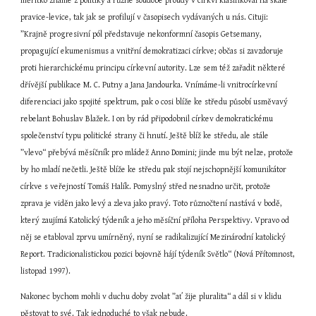
měřítko známé z politiky a různé soudobé proudy v církvi klasifikoval na škále 
pravice-levice, tak jak se profilují v časopisech vydávaných u nás. Cituji: 
”Krajně progresivní pól představuje nekonformní časopis Getsemany, 
propagující ekumenismus a vnitřní demokratizaci církve; občas si zavzdoruje 
proti hierarchickému principu církevní autority. Lze sem též zařadit některé 
dřívější publikace M. C. Putny a Jana Jandourka. Vnímáme-li vnitrocírkevní 
diferenciaci jako spojité spektrum, pak o cosi blíže ke středu působí usměvavý 
rebelant Bohuslav Blažek. I on by rád připodobnil církev demokratickému 
společenství typu politické strany či hnutí. Ještě blíž ke středu, ale stále 
”vlevo“ přebývá měsíčník pro mládež Anno Domini; jinde mu být nelze, protože 
by ho mladí nečetli. Ještě blíže ke středu pak stojí nejschopnější komunikátor 
církve s veřejností Tomáš Halík. Pomyslný střed nesnadno určit, protože 
zprava je viděn jako levý a zleva jako pravý. Toto různočtení nastává v bodě, 
který zaujímá Katolický týdeník a jeho měsíční příloha Perspektivy. Vpravo od 
něj se etabloval zprvu umírněný, nyní se radikalizující Mezinárodní katolický 
Report. Tradicionalistickou pozici bojovně hájí týdeník Světlo“ (Nová Přítomnost, 
listopad 1997).
Nakonec bychom mohli v duchu doby zvolat ”ať žije pluralita“ a dál si v klidu 
pěstovat to své. Tak jednoduché to však nebude.