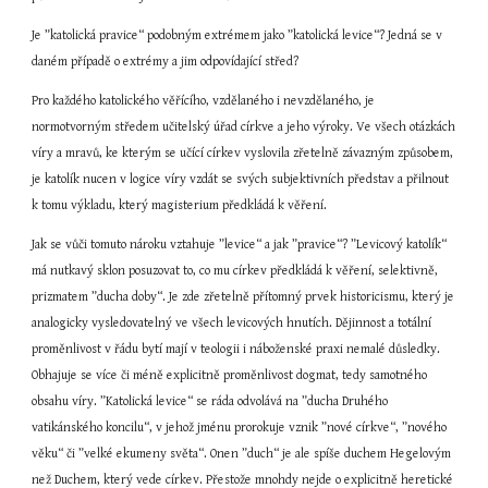
Je ”katolická pravice“ podobným extrémem jako ”katolická levice“? Jedná se v 
daném případě o extrémy a jim odpovídající střed?
Pro každého katolického věřícího, vzdělaného i nevzdělaného, je 
normotvorným středem učitelský úřad církve a jeho výroky. Ve všech otázkách 
víry a mravů, ke kterým se učící církev vyslovila zřetelně závazným způsobem, 
je katolík nucen v logice víry vzdát se svých subjektivních představ a přilnout 
k tomu výkladu, který magisterium předkládá k věření.
Jak se vůči tomuto nároku vztahuje ”levice“ a jak ”pravice“? ”Levicový katolík“ 
má nutkavý sklon posuzovat to, co mu církev předkládá k věření, selektivně, 
prizmatem ”ducha doby“. Je zde zřetelně přítomný prvek historicismu, který je 
analogicky vysledovatelný ve všech levicových hnutích. Dějinnost a totální 
proměnlivost v řádu bytí mají v teologii i náboženské praxi nemalé důsledky. 
Obhajuje se více či méně explicitně proměnlivost dogmat, tedy samotného 
obsahu víry. ”Katolická levice“ se ráda odvolává na ”ducha Druhého 
vatikánského koncilu“, v jehož jménu prorokuje vznik ”nové církve“, ”nového 
věku“ či ”velké ekumeny světa“. Onen ”duch“ je ale spíše duchem Hegelovým 
než Duchem, který vede církev. Přestože mnohdy nejde o explicitně heretické 