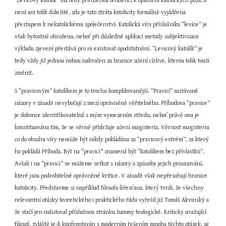
”Levicový katolík“ má tedy přirozenou tendenci k opuštění katolických pozic a 
není ani tolik důležité, zda je tato ztráta katolicity formálně vyjádřena 
přestupem k nekatolickému společenství. Katolická víra příslušníka ”levice“ je 
však bytostně ohrožena, neboť při důsledné aplikaci metody subjektivizace 
výkladu zjevení přestává pro ni existovat opodstatnění. ”Levicový katolík“ je 
tedy vždy již jednou nohou nakročen za hranice učení církve, kterou tolik touží 
změnit.
S ”pravicovým“ katolíkem je to trochu komplikovanější. ”Pravicí“ zastávané 
názory v zásadě nevybočují z mezí oprávněně věřitelného. Příhodova ”pravice“ 
je dokonce identifikovatelná s mým vymezením středu, neboť právě ona je 
konstituována tím, že se věrně přidržuje učení magisteria. Věrnost magisteriu 
co do obsahu víry nemůže být nikdy pokládána za ”pravicový extrém“, za který 
ho pokládá Příhoda. Být na ”pravici“ znamená být ”katolíkem bez přívlastků“. 
Avšak i na ”pravici“ se můžeme setkat s názory a způsoby jejich prosazování, 
které jsou podrobitelné oprávněné kritice. V zásadě však nepřesahují hranice 
katolicity. Představme si například filosofa-křesťana, který tvrdí, že všechny 
relevantní otázky teoretického i praktického řádu vyřešil již Tomáš Akvinský a 
že stačí jen nalistoval příslušnou stránku Summy teologické. Kriticky uvažující 
filosof, zvláště je-li konfrontován s moderním řešením mnoha těchto otázek, se 