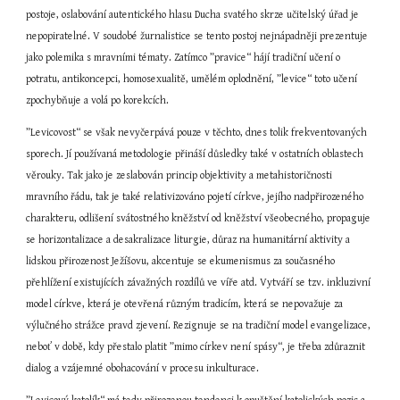
postoje, oslabování autentického hlasu Ducha svatého skrze učitelský úřad je 
nepopiratelné. V soudobé žurnalistice se tento postoj nejnápadněji prezentuje 
jako polemika s mravními tématy. Zatímco ”pravice“ hájí tradiční učení o 
potratu, antikoncepci, homosexualitě, umělém oplodnění, ”levice“ toto učení 
zpochybňuje a volá po korekcích.
”Levicovost“ se však nevyčerpává pouze v těchto, dnes tolik frekventovaných 
sporech. Jí používaná metodologie přináší důsledky také v ostatních oblastech 
věrouky. Tak jako je zeslabován princip objektivity a metahistoričnosti 
mravního řádu, tak je také relativizováno pojetí církve, jejího nadpřirozeného 
charakteru, odlišení svátostného kněžství od kněžství všeobecného, propaguje 
se horizontalizace a desakralizace liturgie, důraz na humanitární aktivity a 
lidskou přirozenost Ježíšovu, akcentuje se ekumenismus za současného 
přehlížení existujících závažných rozdílů ve víře atd. Vytváří se tzv. inkluzivní 
model církve, která je otevřená různým tradicím, která se nepovažuje za 
výlučného strážce pravd zjevení. Rezignuje se na tradiční model evangelizace, 
neboť v době, kdy přestalo platit ”mimo církev není spásy“, je třeba zdůraznit 
dialog a vzájemné obohacování v procesu inkulturace.