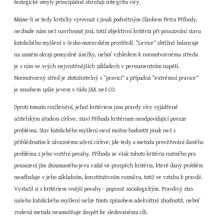
teologické omyly principiálně ohrožují integritu víry.
Máme-li se tedy kriticky vyrovnat s jinak podnětným článkem Petra Příhody, 
nezbude nám než navrhnout jiná, totiž objektivní kritéria při posuzování stavu 
katolického myšlení v česko-moravském prostředí. ”Levice“ obtížně balancuje 
na samém okraji pomyslné úsečky, neboť vzhledem k normotvornému středu 
je s ním ve svých nejvnitřnějších základech v permanentním napětí. 
Normotvorný střed je ztotožnitelný s ”pravicí“ a případná ”extrémní pravice“ 
je mnohem spíše jevem v řádu JAK než CO.
Oproti tomuto rozčlenění, jehož kritériem jsou pravdy víry vyjádřené 
učitelským úřadem církve, staví Příhoda kritérium neodpovídající povaze 
problému. Stav katolického myšlení není možno hodnotit jinak než s 
přihlédnutím k závaznému učení církve; jde tedy o metodu prověřování daného 
problému z jeho vnitřní povahy. Příhoda se však tohoto kritéria nutného pro 
posouzení jím zkoumaného jevu vzdal ve prospěch kritéria, které daný problém 
neodhaluje v jeho základním, konstitutivním rozměru, totiž ve vztahu k pravdě. 
Vystačil si s kritériem vnější povahy - popisně sociologickým. Pravdivý stav 
našeho katolického myšlení nelze tímto způsobem adekvátně zhodnotit, neboť 
zvolená metoda neumožňuje dospět ke sledovanému cíli.