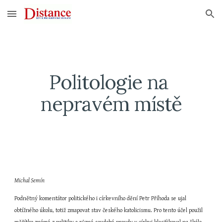
Skip to main content
Skip to navigation
Politologie na 
nepravém místě
Michal Semín
Podnětný komentátor politického i církevního dění Petr Příhoda se ujal 
obtížného úkolu, totiž zmapovat stav českého katolicismu. Pro tento účel použil 