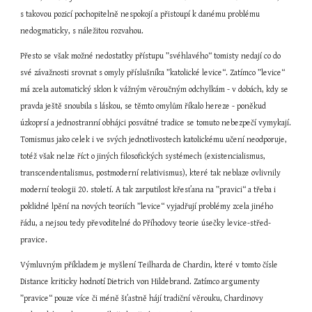
s takovou pozicí pochopitelně nespokojí a přistoupí k danému problému 
nedogmaticky, s náležitou rozvahou.
Přesto se však možné nedostatky přístupu ”svéhlavého“ tomisty nedají co do 
své závažnosti srovnat s omyly příslušníka ”katolické levice“. Zatímco ”levice“ 
má zcela automatický sklon k vážným věroučným odchylkám - v dobách, kdy se 
pravda ještě snoubila s láskou, se těmto omylům říkalo hereze - poněkud 
úzkoprsí a jednostranní obhájci posvátné tradice se tomuto nebezpečí vymykají. 
Tomismus jako celek i ve svých jednotlivostech katolickému učení neodporuje, 
totéž však nelze říct o jiných filosofických systémech (existencialismus, 
transcendentalismus, postmoderní relativismus), které tak neblaze ovlivnily 
moderní teologii 20. století. A tak zarputilost křesťana na ”pravici“ a třeba i 
poklidné lpění na nových teoriích ”levice“ vyjadřují problémy zcela jiného 
řádu, a nejsou tedy převoditelné do Příhodovy teorie úsečky levice-střed-
pravice.
Výmluvným příkladem je myšlení Teilharda de Chardin, které v tomto čísle 
Distance kriticky hodnotí Dietrich von Hildebrand. Zatímco argumenty 
”pravice“ pouze více či méně šťastně hájí tradiční věrouku, Chardinovy 