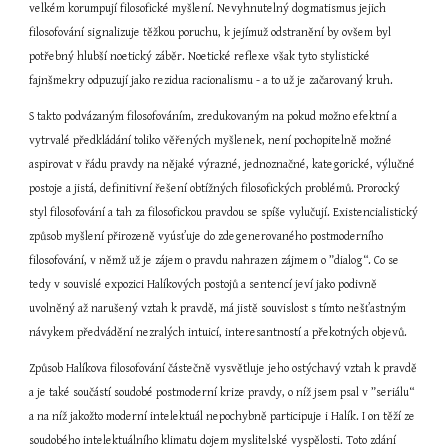
velkém korumpují filosofické myšlení. Nevyhnutelný dogmatismus jejich 
filosofování signalizuje těžkou poruchu, k jejímuž odstranění by ovšem byl 
potřebný hlubší noetický záběr. Noetické reflexe však tyto stylistické 
fajnšmekry odpuzují jako rezidua racionalismu - a to už je začarovaný kruh.
S takto podvázaným filosofováním, zredukovaným na pokud možno efektní a 
vytrvalé předkládání toliko věřených myšlenek, není pochopitelně možné 
aspirovat v řádu pravdy na nějaké výrazné, jednoznačné, kategorické, výlučné 
postoje a jistá, definitivní řešení obtížných filosofických problémů. Prorocký 
styl filosofování a tah za filosofickou pravdou se spíše vylučují. Existencialistický 
způsob myšlení přirozeně vyúsťuje do zdegenerovaného postmoderního 
filosofování, v němž už je zájem o pravdu nahrazen zájmem o ”dialog“. Co se 
tedy v souvislé expozici Halíkových postojů a sentencí jeví jako podivně 
uvolněný až narušený vztah k pravdě, má jistě souvislost s tímto nešťastným 
návykem předvádění nezralých intuicí, interesantností a překotných objevů.
Způsob Halíkova filosofování částečně vysvětluje jeho ostýchavý vztah k pravdě 
a je také součástí soudobé postmoderní krize pravdy, o níž jsem psal v ”seriálu“ 
a na níž jakožto moderní intelektuál nepochybně participuje i Halík. I on těží ze 
soudobého intelektuálního klimatu dojem myslitelské vyspělosti. Toto zdání 