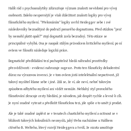
Halík rád s psychoanalytiky zdůrazňuje význam znalosti nevědomí pro vývoj 
osobnosti. Daleko nespornější je však důležitost znalosti logiky pro vývoj 
filosofického myšlení. ”Překonáním“ logiky uvrhl Heidegger sebe i své 
následovníky beznadějně do područí ponurého dogmatismu. Před otázkou ”proč 
by nemohl platit opak?“ stojí dogmatik zcela bezradný. Této otázce se 
principiálně vyhýbá. Ona je naopak stálým průvodcem kritického myšlení; po ní 
ovšem ve filosofii následuje logická práce.
Dogmatické předkládání tezí pochopitelně hledá náhradní prostředky 
přesvědčivosti - evidenci nahrazuje sugesce. Proto ten filosoficky dekadentní 
důraz na výrazovou invenci. Je v tom ovšem jistá intelektuální nepoctivost, jíž 
takový myslitel klame sebe i jiné. Zdá se, že ví, ale neví, neboť takovým 
způsobem odbytého myšlení ani vědět nemůže. Neblahý styl prorockého 
filosofování zkracuje cesty hledání, je návodem, jak dospět rychle a levně k cíli. 
Je nyní snadné vytesat a předložit filosofickou tezi, jde spíše o to umět ji prodat.
Ale je také snadné zaplést se v tenatech chaotického myšlení a ocitnout se v 
blízkosti takových kolosálních nesmyslů, jaký třeba nacházíme u Halíkem 
ctěného B. Welteho, který rozvíjí Heideggera a tvrdí, že nicota umožňuje 