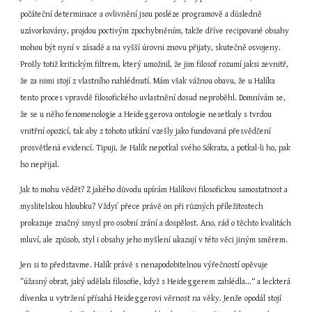
počáteční determinace a ovlivnění jsou posléze programově a důsledně 
uzávorkovány, projdou poctivým zpochybněním, takže dříve recipované obsahy 
mohou být nyní v zásadě a na vyšší úrovni znovu přijaty, skutečně osvojeny. 
Prošly totiž kritickým filtrem, který umožnil, že jim filosof rozumí jaksi zevnitř, 
že za nimi stojí z vlastního nahlédnutí. Mám však vážnou obavu, že u Halíka 
tento proces vpravdě filosofického uvlastnění dosud neproběhl. Domnívám se, 
že se u něho fenomenologie a Heideggerova ontologie nesetkaly s tvrdou 
vnitřní opozicí, tak aby z tohoto utkání vzešly jako fundovaná přesvědčení 
prosvětlená evidencí. Tipuji, že Halík nepotkal svého Sókrata, a potkal-li ho, pak 
ho nepřijal.
Jak to mohu vědět? Z jakého důvodu upírám Halíkovi filosofickou samostatnost a 
myslitelskou hloubku? Vždyť přece právě on při různých příležitostech 
prokazuje značný smysl pro osobní zrání a dospělost. Ano, rád o těchto kvalitách 
mluví, ale způsob, styl i obsahy jeho myšlení ukazují v této věci jiným směrem.
Jen si to představme. Halík právě s nenapodobitelnou výřečností opěvuje 
”úžasný obrat, jaký udělala filosofie, když s Heideggerem zahlédla...“ a leckterá 
dívenka u vytržení přísahá Heideggerovi věrnost na věky. Jenže opodál stojí 