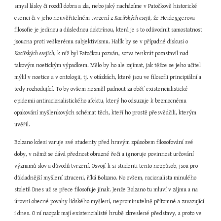
smysl lásky či rozdíl dobra a zla, nebo jaký nacházíme v Patočkově historické 
esenci či v jeho neuvěřitelném tvrzení z 
Kacířských esejů
, že Heideggerova 
filosofie je jedinou a důslednou doktrínou, která je s to odůvodnit samostatnost 
jsoucna proti veškerému subjektivismu. Halík by se v případné diskusi o 
Kacířských esejích
, k níž byl Patočkou pozván, sotva tenkrát pozastavil nad 
takovým noetickým výpadkem. Mělo by ho ale zajímat, jak těžce se jeho učitel 
mýlil v noetice a v ontologii, tj. v otázkách, které jsou ve filosofii principiální a 
tedy rozhodující. To by ovšem nesměl padnout za oběť existencialistické 
epidemii antiracionalistického afektu, který ho odsuzuje k bezmocnému 
opakování myšlenkových schémat těch, kteří ho prostě přesvědčili, kterým 
uvěřil.
Bolzano kdesi varuje své studenty před hravým způsobem filosofování své 
doby, v němž se dává přednost obrazné řeči a ignoruje povinnost určování 
významů slov a důvodů tvrzení. Osvojí-li si studenti tento nezpůsob, jsou pro 
důkladnější myšlení ztraceni, říká Bolzano. No ovšem, racionalista minulého 
století! Dnes už se přece filosofuje jinak. Jenže Bolzano tu mluví v zájmu a na 
úrovni obecné povahy lidského myšlení, neprominutelně přítomné a zavazující 
i dnes. O ní naopak mají existencialisté hrubě zkreslené představy, a proto ve 