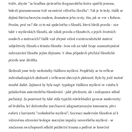
tváře, abyste ”za hradbou zježeného dragounského kníru spatřili jemnou, 
bolestí poznamenanou tvář nesmírně citlivého člověka“. Tak je to tedy. Halík se 
dojímá Nietzscheovým osudem, dramatem jeho cesty, tím, jak se rve s Bohem. 
Prosím, proč ne? Ale co to má společného s filosofií, která hledá pravdu - sice 
také v myšlenkách filosofů, ale nikoli pravdu o filosofech, o jejich životních 
osudech a motivacích? Halík vzal zřejmě vážně existencialistické matení 
subjektivity filosofa a tématu filosofie. Svou roli asi také hraje usamozřejměné 
nahrazování filosofie jejími dějinami. V obou případech přichází filosofická 
pravda zase zkrátka.
Sledovali jsme tedy nedostatky Halíkova myšlení. Proplétaly se tu reflexe 
individualizujících okolností s reflexemi obecných platností. Bylo by jistě možné 
mnohé dodat. Zajímavá by byla např. typologie Halíkova myšlení ve vztahu k 
požadavkům autentického filosofování - jaké přednosti, ale i indispozice odtud 
pocházejí. Za pozornost by také stála typická intelektuální geneze modernisty: 
od brzkého, leč doživotního znechucení zdogmatizovaným tomismem, přes 
euforii z horizontů ”svobodného myšlení“, fascinaci moderním filosofem až k 
vášnivému oživování teologie mocnými impulsy novověkého myšlení - se 
současnou neschopností odložit počáteční trauma a podívat se konečně 