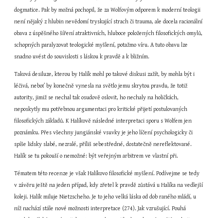
dogmatice. Pak by možná pochopil, že za Wolfovým odporem k moderní teologii 
není nějaký z hlubin nevědomí tryskající strach či trauma, ale docela racionální 
obava z úspěšného šíření atraktivních, hluboce položených filosofických omylů, 
schopných paralyzovat teologické myšlení, potažmo víru. A tuto obavu lze 
snadno uvést do souvislosti s láskou k pravdě a k bližním.
Taková desiluze, kterou by Halík mohl po takové diskusi zažít, by mohla být i 
léčivá, neboť by konečně vynesla na světlo jemu skrytou pravdu, že totiž 
autority, jimiž se nechal tak osudově oslovit, ho nechaly na holičkách, 
neposkytly mu potřebnou argumentaci pro kritické přijetí postulovaných 
filosofických základů. K Halíkově následné interpretaci sporu s Wolfem jen 
poznámku. Přes všechny jungiánské vsuvky je jeho líčení psychologicky či 
spíše lidsky slabé, nezralé, příliš sebestředné, dostatečně nereflektované. 
Halík se tu pokouší o nemožné: být veřejným arbitrem ve vlastní při.
Tématem této recenze je však Halíkovo filosofické myšlení. Podívejme se tedy 
v závěru ještě na jeden případ, kdy zřetel k pravdě zůstává u Halíka na vedlejší 
koleji. Halík miluje Nietzscheho. Je to jeho velká láska od dob raného mládí, u 
níž nachází stále nové možnosti interpretace (274). Jak vzrušující. Pouhá 