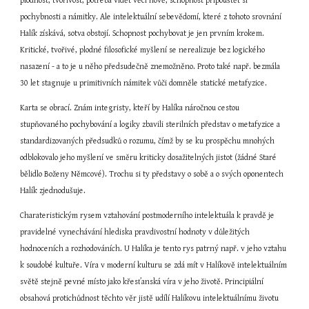
plodnost, tvořivost, potřeba vidět věci nově, schopnost připouštět si 
pochybnosti a námitky. Ale intelektuální sebevědomí, které z tohoto srovnání 
Halík získává, sotva obstojí. Schopnost pochybovat je jen prvním krokem. 
Kritické, tvořivé, plodné filosofické myšlení se nerealizuje bez logického 
nasazení - a to je u něho předsudečně znemožněno. Proto také např. bezmála 
30 let stagnuje u primitivních námitek vůči domněle statické metafyzice.
Karta se obrací. Znám integristy, kteří by Halíka náročnou cestou 
stupňovaného pochybování a logiky zbavili sterilních představ o metafyzice a 
standardizovaných předsudků o rozumu, čímž by se ku prospěchu mnohých 
odblokovalo jeho myšlení ve směru kriticky dosažitelných jistot (žádné Staré 
bělidlo Boženy Němcové). Trochu si ty představy o sobě a o svých oponentech 
Halík zjednodušuje.
Charateristickým rysem vztahování postmoderního intelektuála k pravdě je 
pravidelné vynechávání hlediska pravdivostní hodnoty v důležitých 
hodnoceních a rozhodováních. U Halíka je tento rys patrný např. v jeho vztahu 
k soudobé kultuře. Víra v moderní kulturu se zdá mít v Halíkově intelektuálním 
světě stejně pevné místo jako křesťanská víra v jeho životě. Principiální 
obsahová protichůdnost těchto věr jistě udílí Halíkovu intelektuálnímu životu 