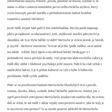
intelektuálská manýra, řeknete, pravda, poněkud nevkusná, uvážíme-li, že 
máme co dělat s autorem mimořádně perverzního etického myšlení, který 
svými koncepty panské morálky a přehodnocováním hodnot brutálně 
rozmetává samotný řád lidství.
Jenže Halík zřejmě také patří k těm intelektuálům, kterým pořád imponuje 
jakési prvoplánové revolucionářství. Jistě, etablované morální pokrytectví je 
skandální, ale to je třeba takhle vyvádět? Nietzsche je ovšem prorok, je básník, 
je mystik - duchovní sourozenec Terezie od Ježíše (podle Halíka), není možné 
mu odolat - zvláště, když zájem o něj udržoval božský Heidegger a v 
postmoderně znovu přichází do módy. Vůči projevům adolescentního vzdoru je 
Halík díky zálibě v hlubinné psychologii ještě imunní. Podá-li ho však někdo v 
uměleckém balení, či je-li přitom kulturně na výši a hýbe-li kulturním 
povědomím, Halík rychle podléhá.
Ptáte se na pravdivostní hodnotu Nietzscheho filosofických tezí o pravdě, 
rozumu, člověku, dobru, svobodě, Bohu? Nebuďte malicherní. Ostatně jste v 
zajetí povrchních interpretací Nietzscheho mnohovrstevnatého díla. No ovšem, 
dalo se čekat, že má Halík v záloze nějaký interpretační manévr. Jaká že tedy je 
ta zasvěcená interpretace? To se musíte pozorně zahledět do Nietzscheho 