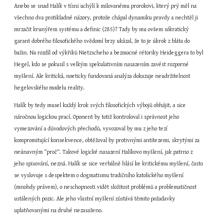
Anebo se snad Halík v tísni uchýlí k milovanému prorokovi, který prý měl na 
všechno dva protikladné názory, protože chápal dynamiku pravdy a nechtěl ji 
mrzačit krunýřem systému a definic (285)? Tady by mu ovšem sókratický 
garant dobrého filosofického svědomí brzy ukázal, že to je úkrok z bláta do 
bažin. Na rozdíl od výkřiků Nietzscheho a bezmocné rétoriky Heideggera to byl 
Hegel, kdo se pokusil s velkým spekulativním nasazením zavést rozporné 
myšlení. Ale kritická, noeticky fundovaná analýza dokazuje neudržitelnost 
hegelovského modelu reality.
Halík by tedy musel každý krok svých filosofických výbojů obhájit, a sice 
náročnou logickou prací. Oponent by totiž kontroloval i správnost jeho 
vymezování a důvodových přechodů, vyvozoval by mu z jeho tezí 
kompromitující konsekvence, obtěžoval by protivnými antitezemi, skrytými za 
neúnavným ”proč“. Takové logické nasazení Halíkovo myšlení, jak patrno z 
jeho spisování, nezná. Halík se sice verbálně hlásí ke kritickému myšlení, často 
se vyslovuje s despektem o dogmatismu tradičního katolického myšlení 
(mnohdy právem), o neschopnosti vidět složitost problémů a problematičnost 
ustálených pozic. Ale jeho vlastní myšlení zůstává těmito požadavky 
uplatňovanými na druhé nezasaženo.