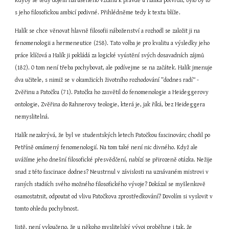
Kdyby se tedy dojem narušeného vztahu k pravdě u Halíka potvrdil, bylo by to 
s jeho filosofickou ambicí podivné. Přihlédněme tedy k textu blíže.
Halík se chce věnovat hlavně filosofii náboženství a rozhodl se založit ji na 
fenomenologii a hermeneutice (258). Tato volba je pro kvalitu a výsledky jeho 
práce klíčová a Halík ji pokládá za logické vyústění svých dosavadních zájmů 
(182). O tom není třeba pochybovat, ale podívejme se na začátek. Halík jmenuje 
dva učitele, s nimiž se v okamžicích životního rozhodování ”dodnes radí“ - 
Zvěřinu a Patočku (71). Patočka ho zasvětil do fenomenologie a Heideggerovy 
ontologie, Zvěřina do Rahnerovy teologie, která je, jak říká, bez Heideggera 
nemyslitelná.
Halík nezakrývá, že byl ve studentských letech Patočkou fascinován; chodil po 
Petříně omámený fenomenologií. Na tom také není nic divného. Když ale 
uvážíme jeho dnešní filosofické přesvědčení, nabízí se přirozeně otázka. Nežije 
snad z této fascinace dodnes? Neustrnul v závislosti na uznávaném mistrovi v 
raných stadiích svého možného filosofického vývoje? Dokázal se myšlenkově 
osamostatnit, odpoutat od vlivu Patočkova zprostředkování? Dovolím si vyslovit v 
tomto ohledu pochybnost.
Jistě, není vyloučeno, že u někoho myslitelský vývoj proběhne i tak, že 