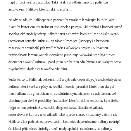
napětí (tvořivé?) a dynamiku. Také však vysvětluje mnohdy podivnou 
ambivalenci Halíkova křesťanského myšlení.
Někdy se zdá, že Halík operuje pozitivním vztahem k stávající kultuře jako 
hlavním kriteriem přijatelnosti myšlenek a postojů. Rád probírá a hodnotí různé 
sociologické modely vývoje náboženství a chování křesťanů v dnešním světě. 
Otevřenost soudobé kultuře, její zásadní recepce (nanejvýš s kritickou 
rezervou v detailech) pak tvoří refrén Halíkových projevů. S únavnou 
pravidelností k tomu komplementárně přistupuje varování před kognitivní 
disonancí s okolní kulturou, před jejím radikálním odmítáním a neblahými socio-
psychickými důsledky takového odmítání.
Jenže to, co tu Halík tak vehementně a vytrvale doporučuje, je antimetafyzická 
kultura, která vzešla z půdy novověké filosofie, prosáklé hlubinnou skepsí, 
nominalismem, agnosticismem, absolutním dynamismem, relativismem, což 
všechno jsou skvělé protilátky ”naivního“ křesťanského realismu. Bylo třeba 
nejprve kompetentně zhodnotit, diagnostikovat filosofické základy 
doporučované kultury a na základě toho teprve stanovit rozumný vztah k ní. 
Halík se však podstatnou pravdivostní hodnotou doporučované kultury netrápí. 
On hledá přijatelné, ”inteligentní“ mody spolužití náboženství a kultury.