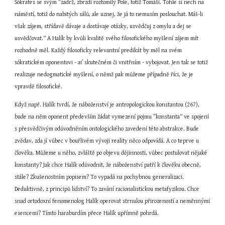
Sókrates se svým ”zadrž, zbrzdi roztomilý Pole, totiž Tomáši. Tohle si nech na 
náměstí, totiž do nabitých sálů, ale uznej, že já to nemusím poslouchat. Máš-li 
však zájem, střídavě dávaje a dostávaje otázky, usvědčuj z omylu a dej se 
usvědčovat.“ A Halík by kvůli kvalitě svého filosofického myšlení zájem mít 
rozhodně měl. Každý filosoficky relevantní predikát by měl na svém 
sókratickém oponentovi - ať skutečném či vnitřním - vybojovat. Jen tak se totiž 
realizuje nedogmatické myšlení, o němž pak můžeme případně říci, že je 
vpravdě filosofické.
Když např. Halík tvrdí, že náboženství je antropologickou konstantou (267), 
bude na něm oponent především žádat vymezení pojmu ”konstanta“ ve spojení 
s přesvědčivým odůvodněním ontologického zavedení této abstrakce. Bude 
zvědav, zda jí vůbec v bouřlivém vývoji reality něco odpovídá. A co teprve u 
člověka. Můžeme u něho, zvláště po objevu dějinnosti, vůbec postulovat nějaké 
konstanty? Jak chce Halík odůvodnit, že náboženství patří k člověku obecně, 
stále? Zkušenostním popisem? To vypadá na pochybnou generalizaci. 
Deduktivně, z principů lidství? To zavání racionalistickou metafyzikou. Chce 
snad ortodoxní fenomenolog Halík operovat strnulou přirozeností a neměnnými 
esencemi? Tímto haraburdím přece Halík upřímně pohrdá.