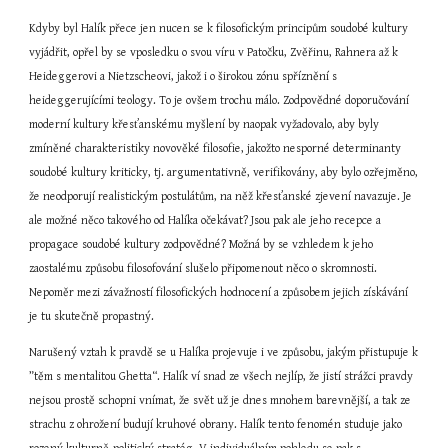
Kdyby byl Halík přece jen nucen se k filosofickým principům soudobé kultury 
vyjádřit, opřel by se vposledku o svou víru v Patočku, Zvěřinu, Rahnera až k 
Heideggerovi a Nietzscheovi, jakož i o širokou zónu spříznění s 
heideggerujícími teology. To je ovšem trochu málo. Zodpovědné doporučování 
moderní kultury křesťanskému myšlení by naopak vyžadovalo, aby byly 
zmíněné charakteristiky novověké filosofie, jakožto nesporné determinanty 
soudobé kultury kriticky, tj. argumentativně, verifikovány, aby bylo ozřejměno, 
že neodporují realistickým postulátům, na něž křesťanské zjevení navazuje. Je 
ale možné něco takového od Halíka očekávat? Jsou pak ale jeho recepce a 
propagace soudobé kultury zodpovědné? Možná by se vzhledem k jeho 
zaostalému způsobu filosofování slušelo připomenout něco o skromnosti. 
Nepoměr mezi závažností filosofických hodnocení a způsobem jejich získávání 
je tu skutečně propastný.
Narušený vztah k pravdě se u Halíka projevuje i ve způsobu, jakým přistupuje k 
”těm s mentalitou Ghetta“. Halík ví snad ze všech nejlíp, že jistí strážci pravdy 
nejsou prostě schopni vnímat, že svět už je dnes mnohem barevnější, a tak ze 
strachu z ohrožení budují kruhové obrany. Halík tento fenomén studuje jako 