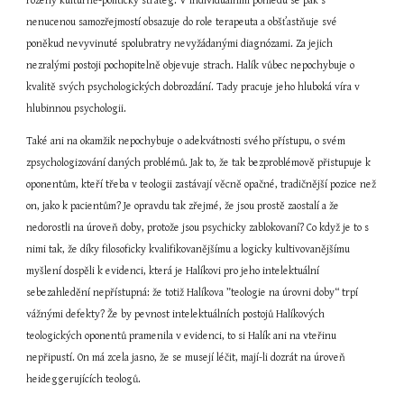
rozený kulturně-politický stratég. V individuálním pohledu se pak s 
nenucenou samozřejmostí obsazuje do role terapeuta a obšťastňuje své 
poněkud nevyvinuté spolubratry nevyžádanými diagnózami. Za jejich 
nezralými postoji pochopitelně objevuje strach. Halík vůbec nepochybuje o 
kvalitě svých psychologických dobrozdání. Tady pracuje jeho hluboká víra v 
hlubinnou psychologii.
Také ani na okamžik nepochybuje o adekvátnosti svého přístupu, o svém 
zpsychologizování daných problémů. Jak to, že tak bezproblémově přistupuje k 
oponentům, kteří třeba v teologii zastávají věcně opačné, tradičnější pozice než 
on, jako k pacientům? Je opravdu tak zřejmé, že jsou prostě zaostalí a že 
nedorostli na úroveň doby, protože jsou psychicky zablokovaní? Co když je to s 
nimi tak, že díky filosoficky kvalifikovanějšímu a logicky kultivovanějšímu 
myšlení dospěli k evidenci, která je Halíkovi pro jeho intelektuální 
sebezahledění nepřístupná: že totiž Halíkova ”teologie na úrovni doby“ trpí 
vážnými defekty? Že by pevnost intelektuálních postojů Halíkových 
teologických oponentů pramenila v evidenci, to si Halík ani na vteřinu 
nepřipustí. On má zcela jasno, že se musejí léčit, mají-li dozrát na úroveň 
heideggerujících teologů.