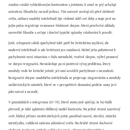
snadno vzniká vyhledávaným kontrastem s jistotami, k nimž se prý uchylují 
ustrašení, filosoficky nezralí jedinci. Tito naivové zavírají oči před složitostí 
světa, zatímco soudobý intelektuál žije vědomě úděl své doby a maje prst na 
jejím pulsu registruje rezonance hlubinné skepse, která prochvívá základy 
novověké filosofie a určuje i dnešní typické způsoby vztahování k pravdě.
Jistě, schopnost cokoli zpochybnit také patří ke kritickému myšlení, ale 
moderní intelektuál si zde kritičnost jen namlouvá. Neboť jeho pohotovost k 
pochybnosti není situována v řádu metodické, tvořivé skepse, nýbrž pramení 
ve skepsi rezignační. Nenásleduje po ní pozitivní vývoj problému, který 
mnohdy vede ke kritické jistotě, jež umí usvědčit pochybnost z neznalosti. 
Rezignační skepse soudobého intelektuála se projevuje stagnováním u mnohdy 
začátečnických námitek, které se v perspektivě zkoumání posléze samy jeví 
jako naivní a nezralé.
V poznámkách o integrismu (67-70), které mimo jiné ujišťují, že ho Halík 
přerostl, je také uplatněn oblíbený model kontrastu. Na jedné straně uzavřený 
svět, klidný přístav neotřesitelných jistot, poněkud naivní, sterilní, statická 
metafyzika, vzdálená našemu zakoušení světa. Na druhé straně duchovní 