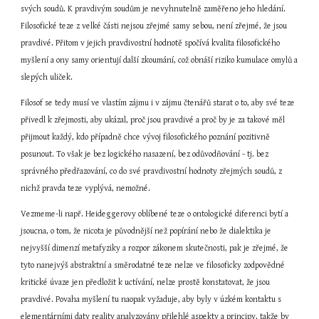
svých soudů. K pravdivým soudům je nevyhnutelně zaměřeno jeho hledání. 
Filosofické teze z velké části nejsou zřejmé samy sebou, není zřejmé, že jsou 
pravdivé. Přitom v jejich pravdivostní hodnotě spočívá kvalita filosofického 
myšlení a ony samy orientují další zkoumání, což obnáší riziko kumulace omylů a 
slepých uliček.
Filosof se tedy musí ve vlastím zájmu i v zájmu čtenářů starat o to, aby své teze 
přivedl k zřejmosti, aby ukázal, proč jsou pravdivé a proč by je za takové měl 
přijmout každý, kdo případně chce vývoj filosofického poznání pozitivně 
posunout. To však je bez logického nasazení, bez odůvodňování - tj. bez 
správného předřazování, co do své pravdivostní hodnoty zřejmých soudů, z 
nichž pravda teze vyplývá, nemožné.
Vezmeme-li např. Heideggerovy oblíbené teze o ontologické diferenci bytí a 
jsoucna, o tom, že nicota je původnější než popírání nebo že dialektika je 
nejvyšší dimenzí metafyziky a rozpor zákonem skutečnosti, pak je zřejmé, že 
tyto nanejvýš abstraktní a směrodatné teze nelze ve filosoficky zodpovědné 
kritické úvaze jen předložit k uctívání, nelze prostě konstatovat, že jsou 
pravdivé. Povaha myšlení tu naopak vyžaduje, aby byly v úzkém kontaktu s 
elementárními daty reality analyzovány přilehlé aspekty a principy, takže by 