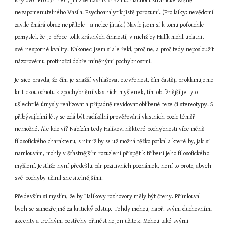
Krylovo ”Probůh ne!“, jímž se básník snažil uchlácholit stranické vášně 
nezapomenutelného Vasila. Psychoanalytik jistě porozumí. (Pro laiky: nevědomí 
zavile čmárá obraz nepřítele - a nelze jinak.) Navíc jsem si k tomu poťouchle 
pomyslel, že je přece tolik krásných činností, v nichž by Halík mohl uplatnit 
své nesporné kvality. Nakonec jsem si ale řekl, proč ne, a proč tedy neposloužit 
názorovému protinožci dobře míněnými pochybnostmi.
Je sice pravda, že čím je snažší vyhlašovat otevřenost, čím častěji proklamujeme 
kritickou ochotu k zpochybnění vlastních myšlenek, tím obtížnější je tyto 
ušlechtilé úmysly realizovat a případně revidovat oblíbené teze či stereotypy. S 
přibývajícími léty se zdá být radikální prověřování vlastních pozic téměř 
nemožné. Ale kdo ví? Nabízím tedy Halíkovi některé pochybnosti více méně 
filosofického charakteru, s nimiž by se už možná těžko potkal a které by, jak si 
namlouvám, mohly v šťastnějším rozuzlení přispět k tříbení jeho filosofického 
myšlení. Jestliže nyní předešlu pár pozitivních poznámek, není to proto, abych 
své pochyby učinil snesitelnějšími.
Především si myslím, že by Halíkovy rozhovory měly být čteny. Přimlouval 
bych se samozřejmě za kritický odstup. Tehdy mohou, např. svými duchovními 
akcenty a trefnými postřehy přinést nejen užitek. Mohou také svými 