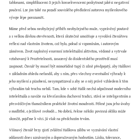
šablonami, simplifikacemi či jejich konsekvencemi poskytnout jakési negativní 
poučení. Lze jim také na pozadí souvislého předložení autorova myšlenkového 
vývoje lépe porozumět.
Máme před sebou neobyčejný příběh neobyčejného muže, vyprávěný poutavě 
a s velkou dávkou otevřenosti, která skutečně umožňuje a vyvolává čtenářovu 
reflexi nad vlastním životem, což bylo, pokud si vzpomínám, i autorovým 
záměrem. Život naplněný enormní intelektuální aktivitou, vědomě a vytrvale 
vztahovaný k Prozřetelnosti, zasazený do disidentského prostředí musí 
zaujmout. Čtenář by musel být mimořádně tupý či silně předpojatý, aby Halíkovi 
v základním ohledu nefandil, aby s ním, přes všechny eventuální výhrady k 
jeho myšlení a působení, nesympatizoval a aby se o něj právě vzhledem k těm 
výhradám tak trochu nebál. Tam, kde v sobě Halík nechá odpočinout moderního 
intelektuála a naváže na křesťanskou duchovní tradici, stává se inteligentním a 
přesvědčivým tlumočníkem praktické životní moudrosti. Pěkné jsou jeho úvahy 
o modlitbě, o Ježíšově svobodě... No dobrá, řekne někdo: povinná oklika může 
skončit, pojďme k věci. Já však na předchozím trvám.
Všímavý čtenář brzy zjistí zvláštní Halíkovu zálibu ve vyznávání vlastní 
oddanosti dnes uznávaným a doporučovaným hodnotám. Láska, tolerance, 