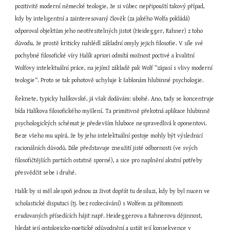
pozitivitě moderní německé teologie, že si vůbec nepřipouští takový případ, 
kdy by inteligentní a zainteresovaný člověk (za jakého Wolfa pokládá) 
odporoval objektům jeho neotřesitelných jistot (Heidegger, Rahner) z toho 
důvodu, že prostě kriticky nahlédl základní omyly jejich filosofie. V síle své 
pochybné filosofické víry Halík apriori odmítá možnost poctivé a kvalitní 
Wolfovy intelektuální práce, na jejímž základě pak Wolf ”zápasí s vlivy moderní 
teologie“. Proto se tak pohotově uchyluje k šablonám hlubinné psychologie.
Řeknete, typicky halíkovské, já však dodávám: ubohé. Ano, tady se koncentruje 
bída Halíkova filosofického myšlení. Ta primitivně překotná aplikace hlubinně 
psychologických schémat je především hluboce nespravedlivá k oponentovi. 
Beze všeho mu upírá, že by jeho intelektuální postoje mohly být výslednicí 
racionálních důvodů. Dále představuje zneužití jisté odbornosti (ve svých 
filosofičtějších partiích ostatně sporné), a sice pro naplnění akutní potřeby 
přesvědčit sebe i druhé.
Halík by si měl alespoň jednou za život dopřát tu desiluzi, kdy by byl nucen ve 
scholastické disputaci (tj. bez rozkecávání) s Wolfem za přítomnosti 
erudovaných přísedících hájit např. Heideggerovu a Rahnerovu dějinnost, 
hledat její ontologicko-noetické odůvodnění a ustát její konsekvence v 