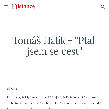
Skip to main content
Skip to navigation
Tomáš Halík - "Ptal 
jsem se cest"
Jiří Fuchs
Přiznám se, že když jsem na straně 224 zjistil, že Halík poslední čtvrt století 
svého života rozvrhuje jako ”fázi filosofickou“, vytanulo mi bezděky (i s melodií) 