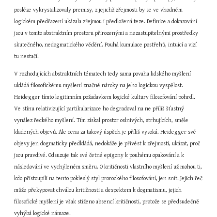
posléze vykrystalizovaly premisy, z jejichž zřejmosti by se ve vhodném 
logickém předřazení ukázala zřejmou i předložená teze. Definice a dokazování 
jsou v tomto abstraktním prostoru přirozenými a nezastupitelnými prostředky 
skutečného, nedogmatického vědění. Pouhá kumulace postřehů, intuicí a vizí 
tu nestačí.
V rozhodujících abstraktních tématech tedy sama povaha lidského myšlení 
ukládá filosofickému myšlení značné nároky na jeho logickou vyspělost. 
Heidegger tímto legitimním požadavkem logické kultury filosofování pohrdl. 
Ve stínu relativizující partikularizace ho degradoval na ne příliš šťastný 
vynález řeckého myšlení. Tím získal prostor oslnivých, strhujících, směle 
kladených objevů. Ale cena za takový úspěch je příliš vysoká. Heidegger své 
objevy jen dogmaticky předkládá, nedokáže je přivést k zřejmosti, ukázat, proč 
jsou pravdivé. Odsuzuje tak své četné epigony k pouhému opakování a k 
následování ve vychýleném směru. O kritičnosti vlastního myšlení už mohou ti, 
kdo přistoupili na tento pokleslý styl prorockého filosofování, jen snít. Jejich řeč 
může překypovat chválou kritičnosti a despektem k dogmatismu, jejich 
filosofické myšlení je však stiženo absencí kritičnosti, protože se předsudečně 
vyhýbá logické námaze.