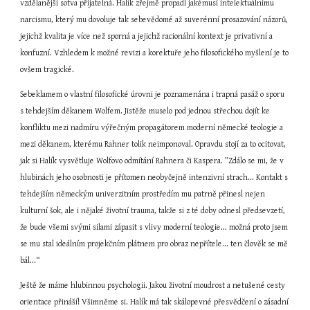
vzdělanější sotva přijatelná. Halík zřejmě propadl jakémusi intelektuálnímu 
narcismu, který mu dovoluje tak sebevědomé až suverénní prosazování názorů, 
jejichž kvalita je více než sporná a jejichž racionální kontext je privativní a 
konfuzní. Vzhledem k možné revizi a korektuře jeho filosofického myšlení je to 
ovšem tragické.
Sebeklamem o vlastní filosofické úrovni je poznamenána i trapná pasáž o sporu 
s tehdejším děkanem Wolfem. Jistěže muselo pod jednou střechou dojít ke 
konfliktu mezi nadmíru výřečným propagátorem moderní německé teologie a 
mezi děkanem, kterému Rahner tolik neimponoval. Opravdu stojí za to ocitovat, 
jak si Halík vysvětluje Wolfovo odmítání Rahnera či Kaspera. ”Zdálo se mi, že v 
hlubinách jeho osobnosti je přítomen neobyčejně intenzivní strach... Kontakt s 
tehdejším německým univerzitním prostředím mu patrně přinesl nejen 
kulturní šok, ale i nějaké životní trauma, takže si z té doby odnesl předsevzetí, 
že bude všemi svými silami zápasit s vlivy moderní teologie... možná proto jsem 
se mu stal ideálním projekčním plátnem pro obraz nepřítele... ten člověk se mě 
bál...“
Ještě že máme hlubinnou psychologii. Jakou životní moudrost a netušené cesty 
orientace přináší! Všimněme si. Halík má tak skálopevné přesvědčení o zásadní 