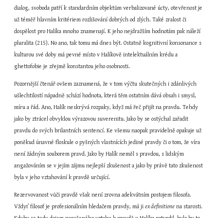
dialog, svoboda patří k standardním objektům verbalizované úcty, otevřenost je 
už téměř hlavním kritériem rozlišování dobrých od zlých. Také zralost či 
dospělost pro Halíka mnoho znamenají. K jeho nejdražším hodnotám pak náleží 
pluralita (215). No ano, tak tomu má dnes být. Ostatně kognitivní konsonance s 
kulturou své doby má pevné místo v Halíkově intelektuálním krédu a 
ghettofobie je zřejmě konstantou jeho osobnosti.
Pozornější čtenář ovšem zaznamená, že v tom výčtu skutečných i zdánlivých 
ušlechtilostí nápadně schází hodnota, která těm ostatním dává obsah i smysl, 
míru a řád. Ano, Halík neskrývá rozpaky, když má řeč přijít na pravdu. Tehdy 
jako by ztrácel obvyklou výrazovou suverenitu. Jako by se ostýchal zařadit 
pravdu do svých brilantních sentencí. Ke všemu naopak pravidelně opakuje už 
poněkud únavné floskule o pyšných vlastnících jediné pravdy či o tom, že víra 
není žádným souborem pravd. Jako by Halík neměl s pravdou, s lidským 
angažováním se v jejím zájmu nejlepší zkušenost a jako by právě tato zkušenost 
byla v jeho vztahování k pravdě určující.
Rezervovanost vůči pravdě však není zrovna adekvátním postojem filosofa. 
Vždyť filosof je profesionálním hledačem pravdy, má ji 
ex definitione
 na starosti. 