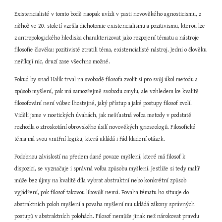
Existencialisté v tomto bodě naopak uvízli v pasti novověkého agnosticismu, z 
něhož ve 20. století vzešla dichotomie existencialismu a pozitivismu, kterou lze 
z antropologického hlediska charakterizovat jako rozpojení tématu a nástroje 
filosofie člověka: pozitivisté ztratili téma, existencialisté nástroj. Jedni o člověku 
neříkají nic, druzí zase všechno možné.
Pokud by snad Halík trval na svobodě filosofa zvolit si pro svůj úkol metodu a 
způsob myšlení, pak má samozřejmě svobodu omylu, ale vzhledem ke kvalitě 
filosofování není vůbec lhostejné, jaký přístup a jaké postupy filosof zvolí. 
Viděli jsme v noetických úvahách, jak nešťastná volba metody v podstatě 
rozhodla o ztroskotání obrovského úsilí novověkých gnoseologů. Filosofické 
téma má svou vnitřní logiku, která ukládá i řád kladení otázek.
Podobnou závislostí na předem dané povaze myšlení, které má filosof k 
dispozici, se vyznačuje i správná volba způsobu myšlení. Jestliže si tedy malíř 
může bez újmy na kvalitě díla vybrat abstraktní nebo konkrétní způsob 
vyjádření, pak filosof takovou libovůli nemá. Povaha tématu ho situuje do 
abstraktních poloh myšlení a povaha myšlení mu ukládá zákony správných 
postupů v abstraktních polohách. Filosof nemůže jinak než nárokovat pravdu 