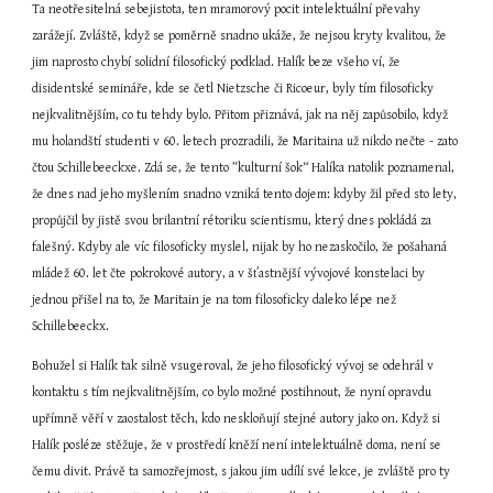
Ta neotřesitelná sebejistota, ten mramorový pocit intelektuální převahy 
zarážejí. Zvláště, když se poměrně snadno ukáže, že nejsou kryty kvalitou, že 
jim naprosto chybí solidní filosofický podklad. Halík beze všeho ví, že 
disidentské semináře, kde se četl Nietzsche či Ricoeur, byly tím filosoficky 
nejkvalitnějším, co tu tehdy bylo. Přitom přiznává, jak na něj zapůsobilo, když 
mu holandští studenti v 60. letech prozradili, že Maritaina už nikdo nečte - zato 
čtou Schillebeeckxe. Zdá se, že tento ”kulturní šok“ Halíka natolik poznamenal, 
že dnes nad jeho myšlením snadno vzniká tento dojem: kdyby žil před sto lety, 
propůjčil by jistě svou brilantní rétoriku scientismu, který dnes pokládá za 
falešný. Kdyby ale víc filosoficky myslel, nijak by ho nezaskočilo, že pošahaná 
mládež 60. let čte pokrokové autory, a v šťastnější vývojové konstelaci by 
jednou přišel na to, že Maritain je na tom filosoficky daleko lépe než 
Schillebeeckx.
Bohužel si Halík tak silně vsugeroval, že jeho filosofický vývoj se odehrál v 
kontaktu s tím nejkvalitnějším, co bylo možné postihnout, že nyní opravdu 
upřímně věří v zaostalost těch, kdo neskloňují stejné autory jako on. Když si 
Halík posléze stěžuje, že v prostředí kněží není intelektuálně doma, není se 
čemu divit. Právě ta samozřejmost, s jakou jim udílí své lekce, je zvláště pro ty 