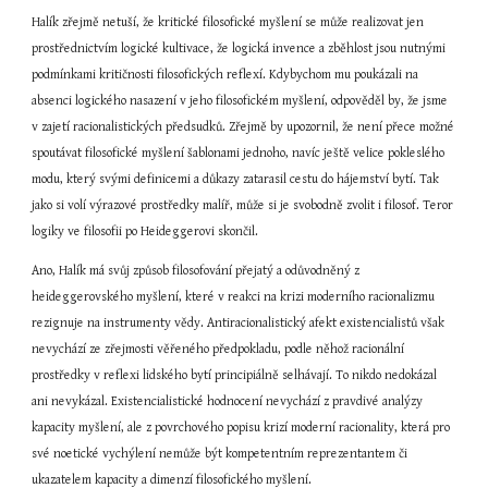
Halík zřejmě netuší, že kritické filosofické myšlení se může realizovat jen 
prostřednictvím logické kultivace, že logická invence a zběhlost jsou nutnými 
podmínkami kritičnosti filosofických reflexí. Kdybychom mu poukázali na 
absenci logického nasazení v jeho filosofickém myšlení, odpověděl by, že jsme 
v zajetí racionalistických předsudků. Zřejmě by upozornil, že není přece možné 
spoutávat filosofické myšlení šablonami jednoho, navíc ještě velice pokleslého 
modu, který svými definicemi a důkazy zatarasil cestu do hájemství bytí. Tak 
jako si volí výrazové prostředky malíř, může si je svobodně zvolit i filosof. Teror 
logiky ve filosofii po Heideggerovi skončil.
Ano, Halík má svůj způsob filosofování přejatý a odůvodněný z 
heideggerovského myšlení, které v reakci na krizi moderního racionalizmu 
rezignuje na instrumenty vědy. Antiracionalistický afekt existencialistů však 
nevychází ze zřejmosti věřeného předpokladu, podle něhož racionální 
prostředky v reflexi lidského bytí principiálně selhávají. To nikdo nedokázal 
ani nevykázal. Existencialistické hodnocení nevychází z pravdivé analýzy 
kapacity myšlení, ale z povrchového popisu krizí moderní racionality, která pro 
své noetické vychýlení nemůže být kompetentním reprezentantem či 
ukazatelem kapacity a dimenzí filosofického myšlení.