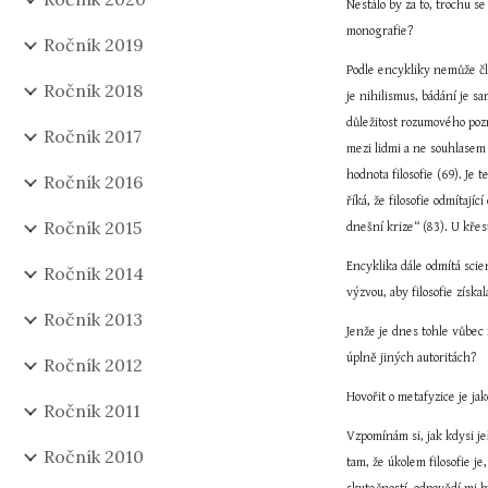
Nestálo by za to, trochu s
monografie?
Ročník 2019
Podle encykliky nemůže člo
Ročník 2018
je nihilismus, bádání je s
důležitost rozumového poz
Ročník 2017
mezi lidmi a ne souhlasem 
hodnota filosofie (69). Je 
Ročník 2016
říká, že filosofie odmítaj
Ročník 2015
dnešní krize“ (83). U křes
Encyklika dále odmítá scie
Ročník 2014
výzvou, aby filosofie získa
Ročník 2013
Jenže je dnes tohle vůbec 
úplně jiných autoritách?
Ročník 2012
Hovořit o metafyzice je ja
Ročník 2011
Vzpomínám si, jak kdysi je
Ročník 2010
tam, že úkolem filosofie je