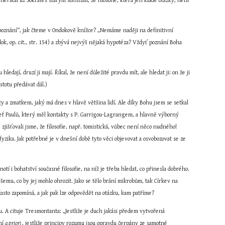
eříkal už Sókratés starým sofistům, že filosofie, která jen klade otázky, není 
 poznání“, jak čteme v Ondokově knížce? „Nemáme naději na definitivní 
ok, op. cit., str. 154) a zbývá nejvýš nějaká hypotéza? Vždyť poznání Boha 
dají, druzí ji mají. Říkal, že není důležité pravdu mít, ale hledat ji: on že ji 
stotu předávat dál.)
 a zmatkem, jaký má dnes v hlavě většina lidí. Ale díky Bohu jsem se setkal 
osef Paulů, který měl kontakty s P. Garrigou-Lagrangem, a hlavně výborný 
zjišťovali jsme, že filosofie, např. tomistická, vůbec není něco nudného! 
yzika. Jak potřebné je v dnešní době tyto věci objevovat a osvobozovat se ze 
tí i bohatství současné filosofie, na níž je třeba hledat, co přinesla dobrého. 
všemu, co by jej mohlo ohrozit. Jako se tělo brání mikrobům, tak Církev na 
často zapomíná, a jak pak lze odpovědět na otázku, kam patříme?
ku. A cituje Tresmontanta: „Jestliže je duch jakási předem vytvořená 
ní 
a priori 
, jestliže principy rozumu jsou opravdu čerpány ze samotné 