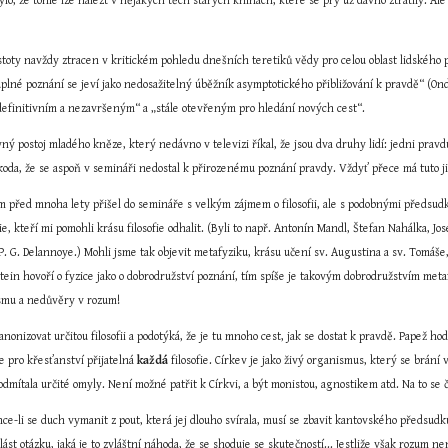
lo, že tohle lze nalézt v nějakých těch starých knihách, které se prý už dávno ztratily. Ale n
istoty navždy ztracen v kritickém pohledu dnešních teretiků vědy pro celou oblast lidského
 úplné poznání se jeví jako nedosažitelný úběžník asymptotického přibližování k pravdě“ (Ond
efinitivním a nezavršeným“ a „stále otevřeným pro hledání nových cest“.
ý postoj mladého kněze, který nedávno v televizi říkal, že jsou dva druhy lidí: jedni pravdu hle
škoda, že se aspoň v semináři nedostal k přirozenému poznání pravdy. Vždyť přece má tuto ji
 před mnoha lety přišel do semináře s velkým zájmem o filosofii, ale s podobnými předsudky
e, kteří mi pomohli krásu filosofie odhalit. (Byli to např. Antonín Mandl, Štefan Nahálka, J
P. G. Delannoye.) Mohli jsme tak objevit metafyziku, krásu učení sv. Augustina a sv. Tomáše, 
stein hovoří o fyzice jako o dobrodružství poznání, tím spíše je takovým dobrodružstvím metaf
ismu a nedůvěry v rozum!
nizovat určitou filosofii a podotýká, že je tu mnoho cest, jak se dostat k pravdě. Papež hodno
 pro křesťanství přijatelná 
každá
 filosofie. Církev je jako živý organismus, který se brání 
dmítala určité omyly. Není možné patřit k Církvi, a být monistou, agnostikem atd. Na to se 
 chce-li se duch vymanit z pout, která jej dlouho svírala, musí se zbavit kantovského předsud
ást otázku, jaká je to zvláštní náhoda, že se shoduje se skutečností... Jestliže však rozum ne