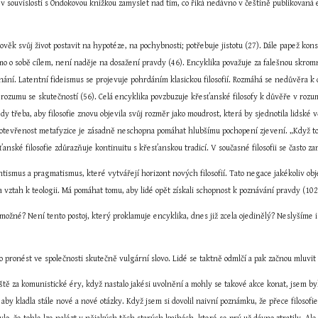
e v souvislosti s Ondokovou knížkou zamyslet nad tím, co říká nedávno v češtině publikovaná 
věk svůj život postavit na hypotéze, na pochybnosti; potřebuje jistotu (27). Dále papež konsta
amo o sobě cílem, není naděje na dosažení pravdy (46). Encyklika považuje za falešnou skromn
nání. Latentní fideismus se projevuje pohrdáním klasickou filosofií. Rozmáhá se nedůvěra k
rozumu se skutečností (56). Celá encyklika povzbuzuje křesťanské filosofy k důvěře v rozum 
tedy třeba, aby filosofie znovu objevila svůj rozměr jako moudrost, která by sjednotila lidské 
ící otevřenost metafyzice je zásadně neschopna pomáhat hlubšímu pochopení zjevení. „Když to
ťanské filosofie zdůrazňuje kontinuitu s křesťanskou tradicí. V současné filosofii se často 
ntismus a pragmatismus, které vytvářejí horizont nových filosofií. Tato negace jakékoliv obj
la vztah k teologii. Má pomáhat tomu, aby lidé opět získali schopnost k poznávání pravdy (102
možné? Není tento postoj, který proklamuje encyklika, dnes již zcela ojedinělý? Neslyšíme i 
ko pronést ve společnosti skutečně vulgární slovo. Lidé se taktně odmlčí a pak začnou mluvi
ště za komunistické éry, když nastalo jakési uvolnění a mohly se takové akce konat, jsem byl
, aby kladla stále nové a nové otázky. Když jsem si dovolil naivní poznámku, že přece filosofi