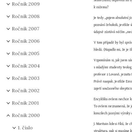
skutečností, odpovědí mi by
Ročník 2009
k ničemu?
Ročník 2008
Je tedy „pojem absolutní j
poznání čehokoli, jestliže
Ročník 2007
údajně zůstává něčím „ned
Ročník 2006
V tom případě by byl správn
hledá. (Napadlo mi, že je 
Ročník 2005
Vzpomínám si, jak jsem sám
Ročník 2004
s mladými studenty teologi
profesor z Lovaně, jezuita 
Ročník 2003
Právě naopak. Jestliže Ein
zajetí současného skeptic
Ročník 2002
Encyklika ovšem nechce kano
Ročník 2001
To ovšem neznamená, že je
koncilech jasnými výroky o
Ročník 2000
J. Maritain kdesi říká, že
1. číslo
struktura, pak si musíme kl