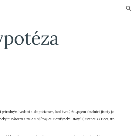
ion
potéza 
 prírodnými vedami a skepticizmom, keď tvrdí, že „pojem absolutní jistoty je 
ckými názormi a málo si všímajúce metafyzické istoty“ (Distance 4/1999, str. 