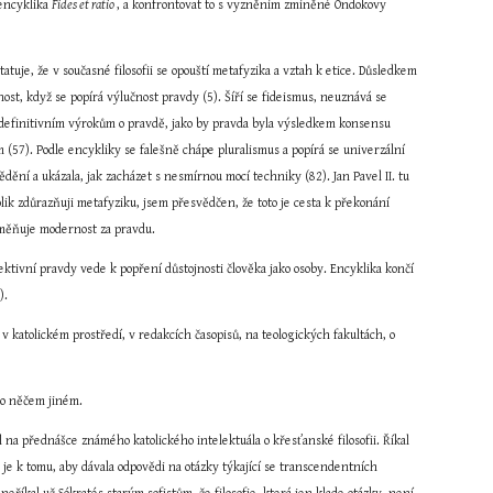
encyklika 
Fides et ratio 
, a konfrontovat to s vyzněním zmíněné Ondokovy 
tuje, že v současné filosofii se opouští metafyzika a vztah k etice. Důsledkem 
ost, když se popírá výlučnost pravdy (5). Šíří se fideismus, neuznává se 
 definitivním výrokům o pravdě, jako by pravda byla výsledkem konsensu 
(57). Podle encykliky se falešně chápe pluralismus a popírá se univerzální 
vědění a ukázala, jak zacházet s nesmírnou mocí techniky (82). Jan Pavel II. tu 
lik zdůrazňuji metafyziku, jsem přesvědčen, že toto je cesta k překonání 
zaměňuje modernost za pravdu.
ektivní pravdy vede k popření důstojnosti člověka jako osoby. Encyklika končí 
).
v katolickém prostředí, v redakcích časopisů, na teologických fakultách, o 
t o něčem jiném.
 na přednášce známého katolického intelektuála o křesťanské filosofii. Říkal 
e je k tomu, aby dávala odpovědi na otázky týkající se transcendentních 