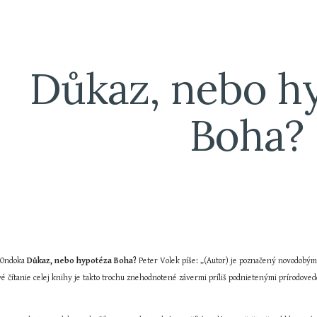
ip to main content
Skip to navigat
Důkaz, nebo hy
Boha?
 Ondoka 
Důkaz, nebo hypotéza Boha?
 Peter Volek píše: „(Autor) je poznačený novodobými
é čítanie celej knihy je takto trochu znehodnotené závermi príliš podnietenými prírodovede