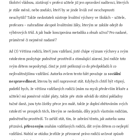
školství vládnou, zůstávají v profesi učitele již jen opravdoví nadšenci, kterých 
je stále méně, nebo zoufalci, kteří by se jinde kvůli své neschopnosti 
neuchytili? Takže nedostatek nástroje kvalitní výchovy ve školách – učitele, 
profesora – nahradíme alespoň kvalitními žáky, kterým se zakáže odejít do 
výběrových tříd. A jak bude koncipována metodika a obsah učiva? Pro nadané, 
průměrné či nejméně nadané?
Ad (3) Většina rodičů, kteří jsou vzdělaní, jistě chápe význam výchovy a svým 
ratolestem poskytuje podnětné prostředí a stimulující zázemí. Jiní rodiče toto 
svým dětem neposkytují, čímž je jistě poškozují co do předpokladů k co 
nejkvalitnějšímu vzdělání. Autorka ovšem tento fakt považuje za 
sociální 
nespravedlnost
, kterou by měl napravovat stát. Kdybych chtěl být vtipný, 
podotkl bych, že většina vzdělaných rodičů (mám na mysli především lékaře a 
učitele) má poměrně nízké platy, takže pře stože odvádí do státní pokladny 
tučné daně, jsou tyto částky přece jen malé, takže je doplní obětováním svých 
ratolestí ve prospěch těch, kterým se nedostalo, díky jejich vlastním rodičům, 
podnětného prostředí. To zařídí stát, tím, že zabrání těmto, jak autorka sama 
přiznává, 
přirozeným
 snahám vzdělaných rodičů, dát svým dětem co nejlepší 
vzdělání. Nabízí se otázka: Jestliže je přirozené právo rodičů určovat způsob 