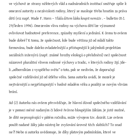
ve výchově ze strany některých vlád a nadnárodních institucí směřuje spíše k 
omezení autority a nezávislosti rodiny, který se maskuje třeba hnutím za práva 
dětí (viz např. Wade F. Horn – 
Vláda dětem lásku koupit nemůže 
. – bulletin OI č. 
29/leden 1994). Omezením vlivu rodiny na výchovu dětí lze významně 
ovlivňovat hodnotové preference, způsoby myšlení a jednání. K čemu to ovšem 
bude dobré? K tomu, že společnost, kde bude většina již od mládí takto 
formována, bude daleko ovladatelnější a přístupnější k jakýmkoli projektům 
sociálních inženýrů (např. známé hrozby ekologů o přelidnění) než společnost 
názorově pluralitní vlivem rodinné výchovy a tradic, v kterých rodiny žijí. Jde-
li „odborníkům z vyspělého světa“ o toto, pak se nedivím, že doporučují 
společné vzdělávání již od útlého věku. Sama autorka uvádí, že mozek je 
nejtvárnější a nejpřístupnější v hodně mladém věku a později se novým vlivům 
brání.
Ad (2) Autorka nás ovšem přesvědčuje, že hlavní důvod společného vzdělávání 
je v pomoci méně nadaným či lidově řečeno hloupějším žákům. Je jistě možné, 
že dítě neprospívající v pátém ročníku, může vývojem tzv. dozrát. Lze ovšem 
použít nadané žáky jako nástroj ke zvyšování úrovně těch slabších? To snad 
ne?! Nebo si autorka uvědomuje, že díky platovým podmínkám, které ve 