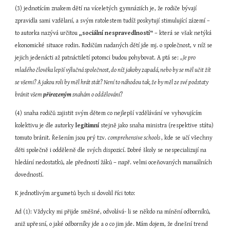
(3) jednotícím znakem dětí na víceletých gymnáziích je, že rodiče bývají 
zpravidla sami vzdělaní, a svým ratolestem tudíž poskytují stimulující zázemí – 
to autorka nazývá určitou 
„sociální nespravedlností“
 – která se však netýká 
ekonomické situace rodin. Rodičům nadaných dětí jde mj. o společnost, v níž se 
jejich jedenácti až patnáctiletí potomci budou pohybovat. A ptá se: 
„Je pro 
mladého člověka lepší výlučná společnost, do níž jakoby zapadá, nebo by se měl učit žít 
se všemi? A jakou roli by měl hrát stát? Není to náhodou tak, že by měl ze své podstaty 
bránit všem 
přirozeným
 snahám o oddělování?
(4) snaha rodičů zajistit svým dětem co nejlepší vzdělávání ve vyhovujícím 
kolektivu je dle autorky 
legitimní
 stejně jako snaha ministra (respektive státu) 
tomuto bránit. Řešením jsou prý tzv. 
comprehensive schools 
, kde se učí všechny 
děti společně i odděleně dle svých dispozicí. Dobré školy se nespecializují na 
hledání nedostatků, ale předností žáků – např. velmi oceňovaných manuálních 
dovedností.
K jednotlivým argumetů bych si dovolil říci toto:
Ad (1): Vždycky mi přijde směšné, odvolává- li se někdo na mínění odborníků, 
aniž upřesní, o jaké odborníky jde a o co jim jde. Mám dojem, že dnešní trend 