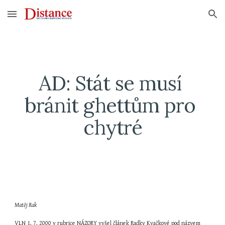
Skip to main content
Skip to navigation
AD: Stát se musí 
bránit ghettům pro 
chytré
Matěj Rak
VLN 1. 7. 2000 v rubrice NÁZORY vyšel článek Radky Kvačkové pod názvem 