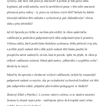
výchovy, kde bere stát právo je omezovat? A jestliže je toto právo státu 
legitimní, jak uvádí autorka, není to neefektivní pouze v této míře omezovat 
přirozená práva rodiny – tj. práva na výchovu svých dětí? Nebylo by daleko 
účinnější odebírat děti rodinám a vychovávat je pod „blahodárným“ vlivem 
státu a jeho úředníků?
Ad (4) Opravdu jen těžko se nechám přesvědčit, že cílem společného 
vzdělávání je pozdvižení podprůměrných žáků nadprůměrnými k průměru. 
Většina rodičů, kteří prošli tímto školským systémem, těžko překročí svůj stín, 
a jestliže jejich nadané děti a dále jejich nadané děti budou použity ke 
prospěchu méně nadaných, nevím, kam to povede. Spíše mi přijde, že cílem je 
celkově vzdělanost snižovat. Pokud platí motivy „odborníků z vyspělého světa“, 
dávalo by to smysl.
Pokud by šlo opravdu o všeobecné zvýšení vzdělanosti, nebylo by rozumnější 
podporovat nadané co nejvíce, aby po vystudování vychovávali kvalitně své děti 
jako zodpovědní rodiče, případně jako kvalitní pedagogové ve školách?
Zkušený ďábel z 
Přípitku 
C. S. Lewise
 mluví o něčem, co se záměru ministra 
1
Zemana (a zřejmě nejen jeho – směřujeme přece do Evropské unie) velmi 