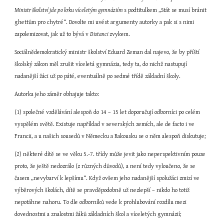
Ministr školství jde po krku víceletým gymnáziím 
s podtitulkem „Stát se musí bránit 
ghettům pro chytré“. Dovolte mi uvést argumenty autorky a pak si s nimi 
zapolemizovat, jak už to bývá v 
Distanci 
zvykem.
Sociálnědemokratický ministr školství Eduard Zeman dal najevo, že by příští 
školský zákon měl zrušit víceletá gymnázia, tedy ta, do nichž nastupují 
nadanější žáci už po páté, eventuálně po sedmé třídě základní školy.
Autorka jeho záměr obhajuje takto:
(1) společné vzdělávání alespoň do 14 – 15 let doporučují odborníci po celém 
vyspělém světě. Existuje například v severských zemích, ale de facto i ve 
Francii, a u našich sousedů v Německu a Rakousku se o něm alespoň diskutuje;
(2) některé dítě se ve věku 5.-7. třídy může jevit jako neperspektivním pouze 
proto, že ještě nedozrálo (z různých důvodů), a není tedy vyloučeno, že se 
časem „nevybarví k lepšímu“. Když ovšem jeho nadanější spolužáci zmizí ve 
výběrových školách, dítě se pravděpodobně už nezlepší – nikdo ho totiž 
nepotáhne nahoru. To dle odborníků vede k prohlubování rozdílu mezi 
dovednostmi a znalostmi žáků základních škol a víceletých gymnázií;