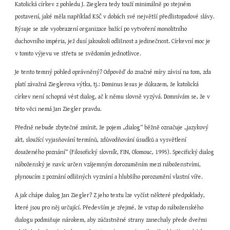
Katolická církev z pohledu J. Zieglera tedy touží minimálně po stejném 
postavení, jaké měla například KSČ v dobách své největší předlistopadové slávy. 
Rýsuje se zde vyobrazení organizace bažící po vytvoření monolitního 
duchovního impéria, jež dusí jakoukoli odlišnost a jedinečnost. Církevní moc je 
v tomto výjevu ve střetu se svědomím jednotlivce.
Je tento temný pohled oprávněný? Odpověď do značné míry závisí na tom, zda 
platí závažná Zieglerova výtka, tj.: Dominus Iesus je důkazem, že katolická 
církev není schopná vést dialog, ač k němu slovně vyzývá. Domnívám se, že v 
této věci nemá Jan Ziegler pravdu.
Předně nebude zbytečné zmínit, že pojem „dialog“ běžně označuje „jazykový 
akt, sloužící vyjasňování termínů, zdůvodňování úsudků a vysvětlení 
dosaženého poznání“ (Filosofický slovník, FIN, Olomouc, 1995). Specifický dialog 
náboženský je navíc určen vzájemným dorozuměním mezi náboženstvími, 
plynoucím z poznání odlišných vyznání a hlubšího porozumění vlastní víře.
A jak chápe dialog Jan Ziegler? Z jeho textu lze vyčíst některé předpoklady, 
které jsou pro něj určující. Především je zřejmé, že vstup do náboženského 
dialogu podmiňuje nárokem, aby zúčastněné strany zanechaly přede dveřmi 