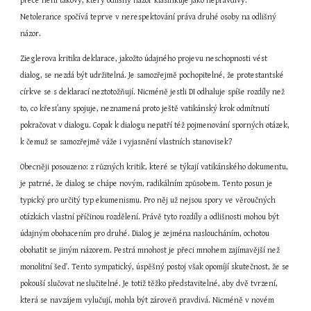
přece není takový, který odlišný názor klasifikuje jako nepravdivý. 
Netolerance spočívá teprve v nerespektování práva druhé osoby na odlišný 
názor.
Zieglerova kritika deklarace, jakožto údajného projevu neschopnosti vést 
dialog, se nezdá být udržitelná. Je samozřejmě pochopitelné, že protestantské 
církve se s deklarací neztotožňují. Nicméně jestli DI odhaluje spíše rozdíly než 
to, co křesťany spojuje, neznamená proto ještě vatikánský krok odmítnutí 
pokračovat v dialogu. Copak k dialogu nepatří též pojmenování sporných otázek, 
k čemuž se samozřejmě váže i vyjasnění vlastních stanovisek?
Obecněji posouzeno: z různých kritik, které se týkají vatikánského dokumentu, 
je patrné, že dialog se chápe novým, radikálním způsobem. Tento posun je 
typický pro určitý typ ekumenismu. Pro něj už nejsou spory ve věroučných 
otázkách vlastní příčinou rozdělení. Právě tyto rozdíly a odlišnosti mohou být 
údajným obohacením pro druhé. Dialog je zejména nasloucháním, ochotou 
obohatit se jiným názorem. Pestrá mnohost je přeci mnohem zajímavější než 
monolitní šeď. Tento sympatický, úspěšný postoj však opomíjí skutečnost, že se 
pokouší slučovat neslučitelné. Je totiž těžko představitelné, aby dvě tvrzení, 
která se navzájem vylučují, mohla být zároveň pravdivá. Nicméně v novém 