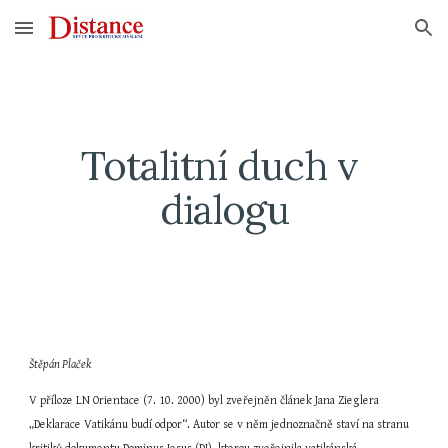
Skip to main content
Skip to navigation
Totalitní duch v 
dialogu
Štěpán Plaček
V příloze LN Orientace (7. 10. 2000) byl zveřejněn článek Jana Zieglera 
„Deklarace Vatikánu budí odpor“. Autor se v něm jednoznačně staví na stranu 