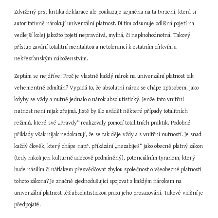
Zdvižený prst kritika deklarace ale poukazuje zejména na ta tvrzení, která si 
autoritativně nárokují univerzální platnost. DI tím odsunuje odlišná pojetí na 
vedlejší kolej jakožto pojetí nepravdivá, mylná, či neplnohodnotná. Takový 
přístup zavání totalitní mentalitou a netolerancí k ostatním církvím a 
nekřesťanským náboženstvím.
Zeptám se nejdříve: Proč je vlastně každý nárok na univerzální platnost tak 
vehementně odmítán? Vypadá to, že absolutní nárok se chápe způsobem, jako 
kdyby se vždy a nutně jednalo o nárok absolutistický. Jenže tato vnitřní 
nutnost není nijak zřejmá. Jistě by šlo uvádět některé případy totalitních 
režimů, které své „Pravdy“ realizovaly pomocí totalitních praktik. Podobné 
příklady však nijak nedokazují, že se tak děje vždy a s vnitřní nutností. Je snad 
každý člověk, který chápe např. přikázání „nezabiješ“ jako obecně platný zákon 
(tedy nikoli jen kulturně adobově podmíněný), potenciálním tyranem, který 
bude násilím či nátlakem přesvědčovat zbylou společnost o všeobecné platnosti 
tohoto zákona? Je značně zjednodušující spojovat s každým nárokem na 
univerzální platnost též absolutistickou praxi jeho prosazování. Takové vidění je 
předpojaté.