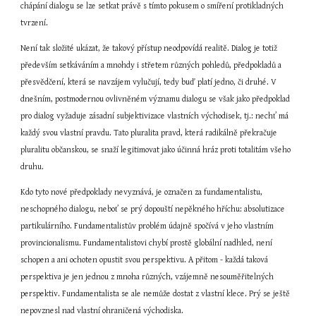
chápání dialogu se lze setkat právě s tímto pokusem o smíření protikladných 
tvrzení.
Není tak složité ukázat, že takový přístup neodpovídá realitě. Dialog je totiž 
především setkáváním a mnohdy i střetem různých pohledů, předpokladů a 
přesvědčení, která se navzájem vylučují, tedy buď platí jedno, či druhé. V 
dnešním, postmodernou ovlivněném významu dialogu se však jako předpoklad 
pro dialog vyžaduje zásadní subjektivizace vlastních východisek, tj.: nechť má 
každý svou vlastní pravdu. Tato pluralita pravd, která radikálně překračuje 
pluralitu občanskou, se snaží legitimovat jako účinná hráz proti totalitám všeho 
druhu.
Kdo tyto nové předpoklady nevyznává, je označen za fundamentalistu, 
neschopného dialogu, neboť se prý dopouští nepěkného hříchu: absolutizace 
partikulárního. Fundamentalistův problém údajně spočívá v jeho vlastním 
provincionalismu. Fundamentalistovi chybí prostě globální nadhled, není 
schopen a ani ochoten opustit svou perspektivu. A přitom - každá taková 
perspektiva je jen jednou z mnoha různých, vzájemně nesouměřitelných 
perspektiv. Fundamentalista se ale nemůže dostat z vlastní klece. Prý se ještě 
nepovznesl nad vlastní ohraničená východiska.