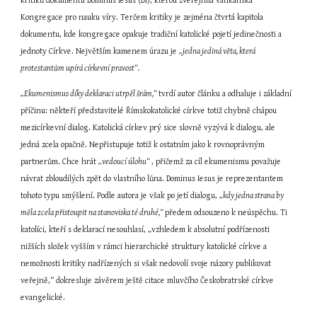
kritiků dokumentu Dominus Iesus (DI), kterou zveřejnila vatikánská 
Kongregace pro nauku víry. Terčem kritiky je zejména čtvrtá kapitola 
dokumentu, kde kongregace opakuje tradiční katolické pojetí jedinečnosti a 
jednoty Církve. Největším kamenem úrazu je 
„jedna jediná věta, která 
protestantům upírá církevní pravost“.
„Ekumenismus díky deklaraci utrpěl šrám,“ 
tvrdí autor článku a odhaluje i základní 
příčinu: někteří představitelé Římskokatolické církve totiž chybně chápou 
mezicírkevní dialog. Katolická církev prý sice slovně vyzývá k dialogu, ale 
jedná zcela opačně. Nepřistupuje totiž k ostatním jako k rovnoprávným 
partnerům. Chce hrát 
„vedoucí úlohu“ 
, přičemž za cíl ekumenismu považuje 
návrat zbloudilých zpět do vlastního lůna. Dominus Iesus je reprezentantem 
tohoto typu smýšlení. Podle autora je však po jetí dialogu, 
„kdy jedna strana by 
měla zcela přistoupit na stanoviska té druhé,“ 
předem odsouzeno k neúspěchu. Ti 
katolíci, kteří s deklarací nesouhlasí, „vzhledem k absolutní podřízenosti 
nižších složek vyšším v rámci hierarchické struktury katolické církve a 
nemožnosti kritiky nadřízených si však nedovolí svoje názory publikovat 
veřejně,“ dokresluje závěrem ještě citace mluvčího Českobratrské církve 
evangelické.