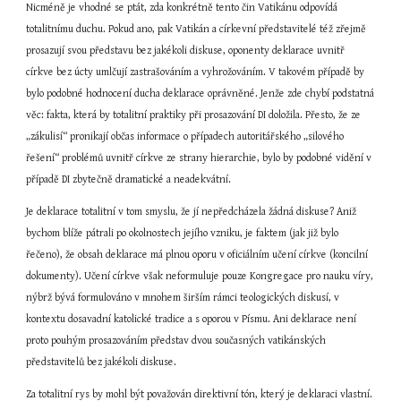
Nicméně je vhodné se ptát, zda konkrétně tento čin Vatikánu odpovídá 
totalitnímu duchu. Pokud ano, pak Vatikán a církevní představitelé též zřejmě 
prosazují svou představu bez jakékoli diskuse, oponenty deklarace uvnitř 
církve bez úcty umlčují zastrašováním a vyhrožováním. V takovém případě by 
bylo podobné hodnocení ducha deklarace oprávněné. Jenže zde chybí podstatná 
věc: fakta, která by totalitní praktiky při prosazování DI doložila. Přesto, že ze 
„zákulisí“ pronikají občas informace o případech autoritářského „silového 
řešení“ problémů uvnitř církve ze strany hierarchie, bylo by podobné vidění v 
případě DI zbytečně dramatické a neadekvátní.
Je deklarace totalitní v tom smyslu, že jí nepředcházela žádná diskuse? Aniž 
bychom blíže pátrali po okolnostech jejího vzniku, je faktem (jak již bylo 
řečeno), že obsah deklarace má plnou oporu v oficiálním učení církve (koncilní 
dokumenty). Učení církve však neformuluje pouze Kongregace pro nauku víry, 
nýbrž bývá formulováno v mnohem širším rámci teologických diskusí, v 
kontextu dosavadní katolické tradice a s oporou v Písmu. Ani deklarace není 
proto pouhým prosazováním představ dvou současných vatikánských 
představitelů bez jakékoli diskuse.
Za totalitní rys by mohl být považován direktivní tón, který je deklaraci vlastní. 