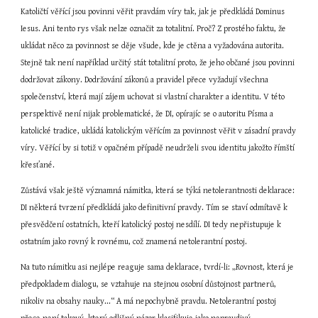
Katoličtí věřící jsou povinni věřit pravdám víry tak, jak je předkládá Dominus 
Iesus. Ani tento rys však nelze označit za totalitní. Proč? Z prostého faktu, že 
ukládat něco za povinnost se děje všude, kde je ctěna a vyžadována autorita. 
Stejně tak není například určitý stát totalitní proto, že jeho občané jsou povinni 
dodržovat zákony. Dodržování zákonů a pravidel přece vyžadují všechna 
společenství, která mají zájem uchovat si vlastní charakter a identitu. V této 
perspektivě není nijak problematické, že DI, opírajíc se o autoritu Písma a 
katolické tradice, ukládá katolickým věřícím za povinnost věřit v zásadní pravdy 
víry. Věřící by si totiž v opačném případě neudrželi svou identitu jakožto římští 
křesťané.
Zůstává však ještě významná námitka, která se týká netolerantnosti deklarace: 
DI některá tvrzení předkládá jako definitivní pravdy. Tím se staví odmítavě k 
přesvědčení ostatních, kteří katolický postoj nesdílí. DI tedy nepřistupuje k 
ostatním jako rovný k rovnému, což znamená netolerantní postoj.
Na tuto námitku asi nejlépe reaguje sama deklarace, tvrdí-li: „Rovnost, která je 
předpokladem dialogu, se vztahuje na stejnou osobní důstojnost partnerů, 
nikoliv na obsahy nauky...“ A má nepochybně pravdu. Netolerantní postoj 