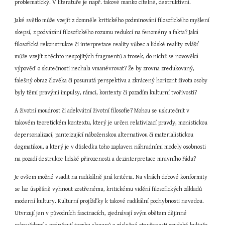
problematický. V literatuře je např. takové manko citelné, destruktivní.
Jaké světlo může vzejít z domněle kritického podminování filosofického myšlení 
skepsí, z podvázání filosofického rozumu redukcí na fenomény a fakta? Jaká 
filosofická rekonstrukce či interpretace reality vůbec a lidské reality zvlášť 
může vzejít z těchto nespojitých fragmentů a trosek, do nichž se novověká 
výpověď o skutečnosti nechala vmanévrovat? Že by zrovna zredukovaný, 
falešný obraz člověka či posunutá perspektiva a zkrácený horizont života osoby 
byly těmi pravými impulsy, rámci, kontexty či pozadím kulturní tvořivosti?
A životní moudrost či adekvátní životní filosofie? Mohou se uskutečnit v 
takovém teoretickém kontextu, který je určen relativizací pravdy, monistickou 
depersonalizací, panteizující náboženskou alternativou či materialistickou 
dogmatikou, a který je v důsledku toho zaplaven náhradními modely osobnosti 
na pozadí destrukce lidské přirozenosti a dezinterpretace mravního řádu?
Je ovšem možné vsadit na radikálně jiná kritéria. Na vlnách dobové konformity 
se lze úspěšně vyhnout zostřenému, kritickému vidění filosofických základů 
moderní kultury. Kulturní projížďky k takové radikální pochybnosti nevedou. 
Utvrzují jen v původních fascinacích, zjednávají svým obětem dějinné 