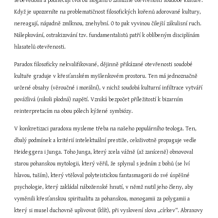
sebevědomí a podněcují tvorbu sloganů o záslužné otevřenosti soudobé kultuře. 
Když je upozorníte na problematičnost filosofických kořenů adorované kultury, 
nereagují, nápadně zmlknou, znehybní. O to pak vyvinou čilejší zákulisní ruch. 
Nálepkování, ostrakizování tzv. fundamentalistů patří k oblíbeným disciplínám 
hlasatelů otevřenosti.
Paradox filosoficky nekvalifikované, dějinně přikázané otevřenosti soudobé 
kultuře graduje v křesťanském myšlenkovém prostoru. Ten má jednoznačně 
určené obsahy (věroučné i morální), v nichž soudobá kulturní infiltrace vytváří 
povážlivá (nikoli plodná) napětí. Vzniká bezpočet příležitostí k bizarním 
reinterpretacím na obou pólech kýžené symbiózy.
V konkretizaci paradoxu mysleme třeba na našeho populárního teologa. Ten, 
dbalý podmínek a kritérií intelektuální prestiže, celoživotně propaguje vedle 
Heideggera i Junga. Toho Junga, který zcela vážně (až zaníceně) obnovoval 
starou pohanskou mytologii, který věřil, že splynul s jedním z bohů (se lví 
hlavou, tuším), který vtěloval polyteistickou fantasmagorii do své úspěšné 
psychologie, který zakládal náboženské hnutí, v němž nutil jeho členy, aby 
vyměnili křesťanskou spiritualitu za pohanskou, monogamii za polygamii a 
který si musel duchovně uplivovat (klít), při vyslovení slova „církev“. Abraxovy 