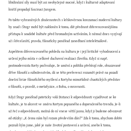
libidinózní síly musí být asi neobyčejně mocné, když i kulturně adaptovaní 
kněží propadají fascinaci Jungem.
Po takto vyhraněných zkušenostech s lehkověrnou konzumací moderní kultury 
by snad i Štogr mohl být nakloněn k tomu, dát přednost diferencovanějšímu 
přístupu k soudobé kultuře před hromadným uctíváním, k němuž dnes vyzývají 
už i křesťanští, pravda, filosoficky poněkud zanedbaní intelektuálové.
Aspektem diferencovaného pohledu na kulturu je i její kritické vyhodnocení a 
určení jejího místa v celkové duchovní realizaci člověka. Když si např. 
postmodernista Rorty pochvaluje, že umění a politika přebírají role, obsazované 
dříve filosofií a náboženstvím, dá se této preferenci rozumět právě na pozadí 
dnešní krize filosofického myšlení a Rortyho mimořádně chaotických představ 
o filosofii, o pravdě, o metafyzice, o Bohu, o mravnosti.
Když Štogr poněkud pateticky volá Distanci k odpovědnosti vyjadřovat se ke 
kultuře, je to akcent ve směru Rortym popsaného a doporučeného trendu. Je-li 
už řeč o odpovědnosti, možná do ní vnese větší jasno, když ji budeme odvozovat 
od otázky: „K čemu nám byl rozum především dán?“ Zda k tomu, abychom dobře 
poznali kým jsme, jaké je naše životní postavení a určení, anebo k tomu, 