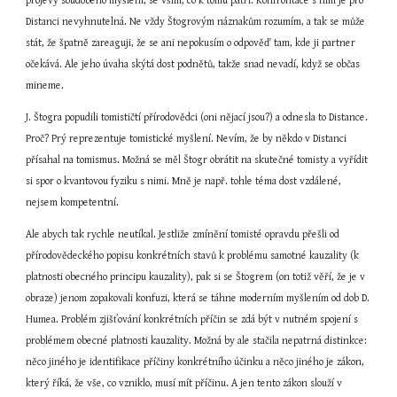
projevy soudobého myšlení, se vším, co k tomu patří. Konfrontace s ním je pro 
Distanci nevyhnutelná. Ne vždy Štogrovým náznakům rozumím, a tak se může 
stát, že špatně zareaguji, že se ani nepokusím o odpověď tam, kde ji partner 
očekává. Ale jeho úvaha skýtá dost podnětů, takže snad nevadí, když se občas 
mineme.
J. Štogra popudili tomističtí přírodovědci (oni nějací jsou?) a odnesla to Distance. 
Proč? Prý reprezentuje tomistické myšlení. Nevím, že by někdo v Distanci 
přísahal na tomismus. Možná se měl Štogr obrátit na skutečné tomisty a vyřídit 
si spor o kvantovou fyziku s nimi. Mně je např. tohle téma dost vzdálené, 
nejsem kompetentní.
Ale abych tak rychle neutíkal. Jestliže zmínění tomisté opravdu přešli od 
přírodovědeckého popisu konkrétních stavů k problému samotné kauzality (k 
platnosti obecného principu kauzality), pak si se Štogrem (on totiž věří, že je v 
obraze) jenom zopakovali konfuzi, která se táhne moderním myšlením od dob D. 
Humea. Problém zjišťování konkrétních příčin se zdá být v nutném spojení s 
problémem obecné platnosti kauzality. Možná by ale stačila nepatrná distinkce: 
něco jiného je identifikace příčiny konkrétního účinku a něco jiného je zákon, 
který říká, že vše, co vzniklo, musí mít příčinu. A jen tento zákon slouží v 