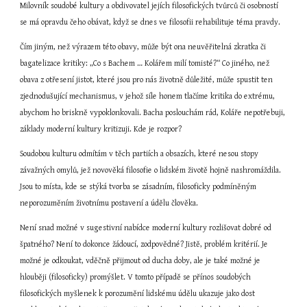
Milovník soudobé kultury a obdivovatel jejích filosofických tvůrců či osobností 
se má opravdu čeho obávat, když se dnes ve filosofii rehabilituje téma pravdy.
Čím jiným, než výrazem této obavy, může být ona neuvěřitelná zkratka či 
bagatelizace kritiky: „Co s Bachem … Kolářem milí tomisté?“ Co jiného, než 
obava z otřesení jistot, které jsou pro nás životně důležité, může spustit ten 
zjednodušující mechanismus, v jehož síle honem tlačíme kritika do extrému, 
abychom ho briskně vypoklonkovali. Bacha poslouchám rád, Koláře nepotřebuji, 
základy moderní kultury kritizuji. Kde je rozpor?
Soudobou kulturu odmítám v těch partiích a obsazích, které nesou stopy 
závažných omylů, jež novověká filosofie o lidském životě hojně nashromáždila. 
Jsou to místa, kde se stýká tvorba se zásadním, filosoficky podmíněným 
neporozuměním životnímu postavení a údělu člověka.
Není snad možné v sugestivní nabídce moderní kultury rozlišovat dobré od 
špatného? Není to dokonce žádoucí, zodpovědné? Jistě, problém kritérií. Je 
možné je odkoukat, vděčně přijmout od ducha doby, ale je také možné je 
hlouběji (filosoficky) promýšlet. V tomto případě se přínos soudobých 
filosofických myšlenek k porozumění lidskému údělu ukazuje jako dost 