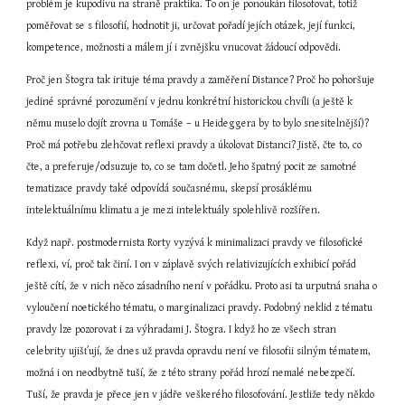
problém je kupodivu na straně praktika. To on je ponoukán filosofovat, totiž 
poměřovat se s filosofií, hodnotit ji, určovat pořadí jejích otázek, její funkci, 
kompetence, možnosti a málem jí i zvnějšku vnucovat žádoucí odpovědi.
Proč jen Štogra tak irituje téma pravdy a zaměření Distance? Proč ho pohoršuje 
jediné správné porozumění v jednu konkrétní historickou chvíli (a ještě k 
němu muselo dojít zrovna u Tomáše – u Heideggera by to bylo snesitelnější)? 
Proč má potřebu zlehčovat reflexi pravdy a úkolovat Distanci? Jistě, čte to, co 
čte, a preferuje/odsuzuje to, co se tam dočetl. Jeho špatný pocit ze samotné 
tematizace pravdy také odpovídá současnému, skepsí prosáklému 
intelektuálnímu klimatu a je mezi intelektuály spolehlivě rozšířen.
Když např. postmodernista Rorty vyzývá k minimalizaci pravdy ve filosofické 
reflexi, ví, proč tak činí. I on v záplavě svých relativizujících exhibicí pořád 
ještě cítí, že v nich něco zásadního není v pořádku. Proto asi ta urputná snaha o 
vyloučení noetického tématu, o marginalizaci pravdy. Podobný neklid z tématu 
pravdy lze pozorovat i za výhradami J. Štogra. I když ho ze všech stran 
celebrity ujišťují, že dnes už pravda opravdu není ve filosofii silným tématem, 
možná i on neodbytně tuší, že z této strany pořád hrozí nemalé nebezpečí. 
Tuší, že pravda je přece jen v jádře veškerého filosofování. Jestliže tedy někdo 