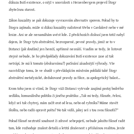
důkazu Boží existence, o nějž v souvislosti s Heisenbergem projevil Štogr 
zbytečnou starost.
Zákon kauzality se pak dokazuje vyvracením alternativ sporem. Pokud by to 
Štogra zajímalo, může si důkaz kauzality nalistovat třeba v Cardalově nebo v mé 
knize. Ani se ale nenamáhám uvést kde. Z předchozích diskusí jsem totiž nabyl 
dojem, že Štogr tyto abstraktní, bezrozporné, pevné pravdy, jimiž se to v 
Distanci (jak doufám) jen hemží, upřímně nesnáší. Vsadím se tedy, že listovat 
stejně nebude, že ho předpoklady dokazování Boží existence zase až tak 
netrápí, že má k tomuto (obskurnímu?) počínání zásadnější výhrady. Vše 
nasvědčuje tomu, že ve shodě s převládajícím míněním pokládá také Štogr 
abstraktní metafyzické, dedukované pravdy za fikce, za apologetický balast…
Krom toho jsem si všiml, že Štogr vůči Distanci vytrvale zaujímá postoj bodrého 
sedláka, komunálního politika či jiného praktika: „Tak mi tedy, filosofe, řekni, 
když seš tak chytrej, mám začít orat od lesa, nebo od rybníka? Máme stavět 
školku, nebo radši opravit poštu? No tak vidíš, jakej seš s tou svou filosofií?“
Pokud filosof neztratil soudnost či zdravé sebepojetí, nebude jakožto filosof radit 
tam, kde rozhoduje znalost detailů a letitá zkušenost s příslušnou realitou. Jenže 