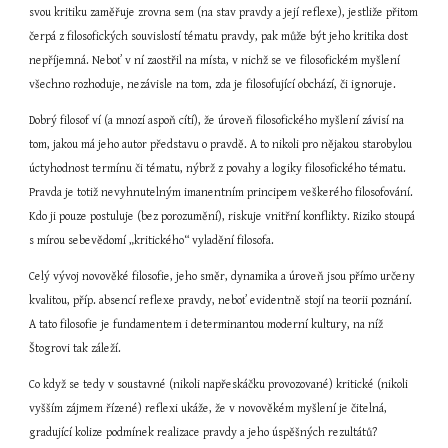
svou kritiku zaměřuje zrovna sem (na stav pravdy a její reflexe), jestliže přitom 
čerpá z filosofických souvislostí tématu pravdy, pak může být jeho kritika dost 
nepříjemná. Neboť v ní zaostřil na místa, v nichž se ve filosofickém myšlení 
všechno rozhoduje, nezávisle na tom, zda je filosofující obchází, či ignoruje.
Dobrý filosof ví (a mnozí aspoň cítí), že úroveň filosofického myšlení závisí na 
tom, jakou má jeho autor představu o pravdě. A to nikoli pro nějakou starobylou 
úctyhodnost termínu či tématu, nýbrž z povahy a logiky filosofického tématu. 
Pravda je totiž nevyhnutelným imanentním principem veškerého filosofování. 
Kdo ji pouze postuluje (bez porozumění), riskuje vnitřní konflikty. Riziko stoupá 
s mírou sebevědomí „kritického“ vyladění filosofa.
Celý vývoj novověké filosofie, jeho směr, dynamika a úroveň jsou přímo určeny 
kvalitou, příp. absencí reflexe pravdy, neboť evidentně stojí na teorii poznání. 
A tato filosofie je fundamentem i determinantou moderní kultury, na níž 
Štogrovi tak záleží.
Co když se tedy v soustavné (nikoli napřeskáčku provozované) kritické (nikoli 
vyšším zájmem řízené) reflexi ukáže, že v novověkém myšlení je čitelná, 
gradující kolize podmínek realizace pravdy a jeho úspěšných rezultátů? 