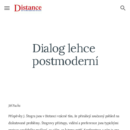
Skip to main content
Skip to navigation
Dialog lehce 
postmoderní
Jiří Fuchs
Příspěvky J. Štogra jsou v Distanci vzácné tím, že přinášejí současný pohled na 
diskutované problémy. Štogrovy přístupy, vidění a preference jsou typickými 