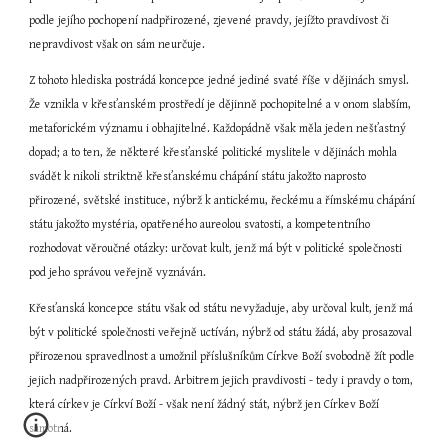
podle jejího pochopení nadpřirozené, zjevené pravdy, jejížto pravdivost či 
nepravdivost však on sám neurčuje.
Z tohoto hlediska postrádá koncepce jedné jediné svaté říše v dějinách smysl. 
Že vznikla v křesťanském prostředí je dějinně pochopitelné a v onom slabším, 
metaforickém významu i obhajitelné. Každopádně však měla jeden nešťastný 
dopad; a to ten, že některé křesťanské politické myslitele v dějinách mohla 
svádět k nikoli striktně křesťanskému chápání státu jakožto naprosto 
přirozené, světské instituce, nýbrž k antickému, řeckému a římskému chápání 
státu jakožto mystéria, opatřeného aureolou svatosti, a kompetentního 
rozhodovat věroučné otázky: určovat kult, jenž má být v politické společnosti 
pod jeho správou veřejně vyznáván.
Křesťanská koncepce státu však od státu nevyžaduje, aby určoval kult, jenž má 
být v politické společnosti veřejně uctíván, nýbrž od státu žádá, aby prosazoval 
přirozenou spravedlnost a umožnil příslušníkům Církve Boží svobodně žít podle 
jejich nadpřirozených pravd. Arbitrem jejich pravdivosti - tedy i pravdy o tom, 
která církev je Církví Boží - však není žádný stát, nýbrž jen Církev Boží 
samotná.