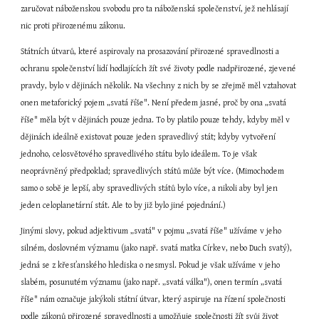
zaručovat náboženskou svobodu pro ta náboženská společenství, jež nehlásají 
nic proti přirozenému zákonu.
Státních útvarů, které aspirovaly na prosazování přirozené spravedlnosti a 
ochranu společenství lidí hodlajících žít své životy podle nadpřirozené, zjevené 
pravdy, bylo v dějinách několik. Na všechny z nich by se zřejmě měl vztahovat 
onen metaforický pojem „svatá říše". Není předem jasné, proč by ona „svatá 
říše" měla být v dějinách pouze jedna. To by platilo pouze tehdy, kdyby měl v 
dějinách ideálně existovat pouze jeden spravedlivý stát; kdyby vytvoření 
jednoho, celosvětového spravedlivého státu bylo ideálem. To je však 
neoprávněný předpoklad; spravedlivých států může být více. (Mimochodem 
samo o sobě je lepší, aby spravedlivých států bylo více, a nikoli aby byl jen 
jeden celoplanetární stát. Ale to by již bylo jiné pojednání.)
Jinými slovy, pokud adjektivum „svatá" v pojmu „svatá říše" užíváme v jeho 
silném, doslovném významu (jako např. svatá matka Církev, nebo Duch svatý), 
jedná se z křesťanského hlediska o nesmysl. Pokud je však užíváme v jeho 
slabém, posunutém významu (jako např. „svatá válka"), onen termín „svatá 
říše" nám označuje jakýkoli státní útvar, který aspiruje na řízení společnosti 
podle zákonů přirozené spravedlnosti a umožňuje společnosti žít svůj život 