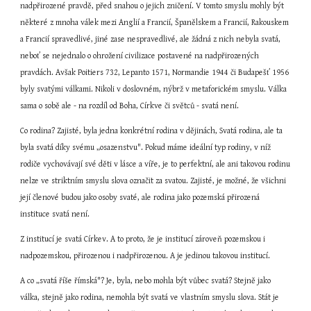
nadpřirozené pravdě, před snahou o jejich zničení. V tomto smyslu mohly být 
některé z mnoha válek mezi Anglií a Francií, Španělskem a Francií, Rakouskem 
a Francií spravedlivé, jiné zase nespravedlivé, ale žádná z nich nebyla svatá, 
neboť se nejednalo o ohrožení civilizace postavené na nadpřirozených 
pravdách. Avšak Poitiers 732, Lepanto 1571, Normandie 1944 či Budapešť 1956 
byly svatými válkami. Nikoli v doslovném, nýbrž v metaforickém smyslu. Válka 
sama o sobě ale - na rozdíl od Boha, Církve či světců - svatá není.
Co rodina? Zajisté, byla jedna konkrétní rodina v dějinách, Svatá rodina, ale ta 
byla svatá díky svému „osazenstvu". Pokud máme ideální typ rodiny, v níž 
rodiče vychovávají své děti v lásce a víře, je to perfektní, ale ani takovou rodinu 
nelze ve striktním smyslu slova označit za svatou. Zajisté, je možné, že všichni 
její členové budou jako osoby svaté, ale rodina jako pozemská přirozená 
instituce svatá není.
Z institucí je svatá Církev. A to proto, že je institucí zároveň pozemskou i 
nadpozemskou, přirozenou i nadpřirozenou. A je jedinou takovou institucí.
A co „svatá říše římská"? Je, byla, nebo mohla být vůbec svatá? Stejně jako 
válka, stejně jako rodina, nemohla být svatá ve vlastním smyslu slova. Stát je 