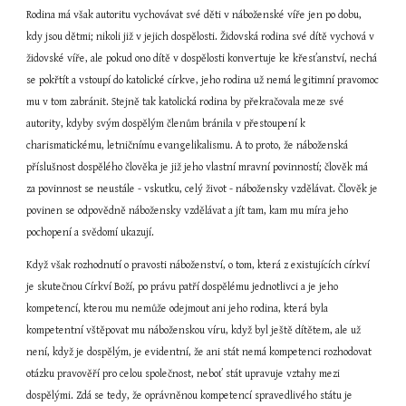
Rodina má však autoritu vychovávat své děti v náboženské víře jen po dobu, 
kdy jsou dětmi; nikoli již v jejich dospělosti. Židovská rodina své dítě vychová v 
židovské víře, ale pokud ono dítě v dospělosti konvertuje ke křesťanství, nechá 
se pokřtít a vstoupí do katolické církve, jeho rodina už nemá legitimní pravomoc 
mu v tom zabránit. Stejně tak katolická rodina by překračovala meze své 
autority, kdyby svým dospělým členům bránila v přestoupení k 
charismatickému, letničnímu evangelikalismu. A to proto, že náboženská 
příslušnost dospělého člověka je již jeho vlastní mravní povinností; člověk má 
za povinnost se neustále - vskutku, celý život - nábožensky vzdělávat. Člověk je 
povinen se odpovědně nábožensky vzdělávat a jít tam, kam mu míra jeho 
pochopení a svědomí ukazují.
Když však rozhodnutí o pravosti náboženství, o tom, která z existujících církví 
je skutečnou Církví Boží, po právu patří dospělému jednotlivci a je jeho 
kompetencí, kterou mu nemůže odejmout ani jeho rodina, která byla 
kompetentní vštěpovat mu náboženskou víru, když byl ještě dítětem, ale už 
není, když je dospělým, je evidentní, že ani stát nemá kompetenci rozhodovat 
otázku pravověří pro celou společnost, neboť stát upravuje vztahy mezi 
dospělými. Zdá se tedy, že oprávněnou kompetencí spravedlivého státu je 