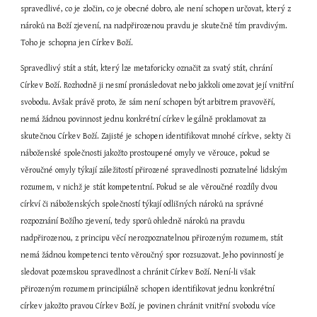
spravedlivé, co je zločin, co je obecné dobro, ale není schopen určovat, který z 
nároků na Boží zjevení, na nadpřirozenou pravdu je skutečně tím pravdivým. 
Toho je schopna jen Církev Boží.
Spravedlivý stát a stát, který lze metaforicky označit za svatý stát, chrání 
Církev Boží. Rozhodně ji nesmí pronásledovat nebo jakkoli omezovat její vnitřní 
svobodu. Avšak právě proto, že sám není schopen být arbitrem pravověří, 
nemá žádnou povinnost jednu konkrétní církev legálně proklamovat za 
skutečnou Církev Boží. Zajisté je schopen identifikovat mnohé církve, sekty či 
náboženské společnosti jakožto prostoupené omyly ve věrouce, pokud se 
věroučné omyly týkají záležitostí přirozené spravedlnosti poznatelné lidským 
rozumem, v nichž je stát kompetentní. Pokud se ale věroučné rozdíly dvou 
církví či náboženských společností týkají odlišných nároků na správné 
rozpoznání Božího zjevení, tedy sporů ohledně nároků na pravdu 
nadpřirozenou, z principu věcí nerozpoznatelnou přirozeným rozumem, stát 
nemá žádnou kompetenci tento věroučný spor rozsuzovat. Jeho povinností je 
sledovat pozemskou spravedlnost a chránit Církev Boží. Není-li však 
přirozeným rozumem principiálně schopen identifikovat jednu konkrétní 
církev jakožto pravou Církev Boží, je povinen chránit vnitřní svobodu více 