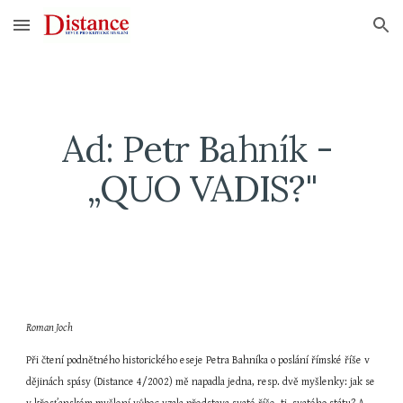
Skip to main content
Skip to navigation
Ad: Petr Bahník - 
„QUO VADIS?"
Roman Joch
Při čtení podnětného historického eseje Petra Bahníka o poslání římské říše v 
dějinách spásy (Distance 4/2002) mě napadla jedna, resp. dvě myšlenky: jak se 