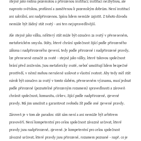
stejně jako rodina pozemskou a přirozenou institucí; institucí nezbytnou, ale 
naprosto světskou, profánní a zaměřenou k pozemským dobrům. Není institucí 
ani sakrální, ani nadpřirozenou. Spásu lidem nemůže zajistit. Z tohoto důvodu 
nemůže být žádný stát svatý - ani ten nejspravedlivější.
Ale stejně jako válka, některý stát může být označen za svatý v přeneseném, 
metaforickém smyslu. Státy, které chrání společnost žijící podle přirozeného 
zákona i nadpřirozeného zjevení, tedy podle přirozené i nadpřirozené pravdy, 
lze přeneseně označit za svaté - stejně jako války, které takovou společnost 
brání před zničením. Jsou metaforicky svaté, neboť umožňují lidem bezpečné 
prostředí, v němž mohou nerušeně usilovat o vlastní svatost. Aby tedy měl stát 
nárok být označen za svatý v tomto slabém, přeneseném významu, musí jednat 
podle přirozené (poznatelné přirozeným rozumem) spravedlnosti a zároveň 
chránit společnost, komunitu, církev, žijící podle nadpřirozené, zjevené 
pravdy. Má jim umožnit a garantovat svobodu žít podle oné zjevené pravdy.
Zároveň je v tom ale paradox: stát sám není a ani nemůže být arbitrem 
pravověří. Není kompetentní pro celou společnost závazně určovat, které 
pravdy jsou nadpřirozené, zjevené. Je kompetentní pro celou společnost 
závazně určovat, které pravdy jsou přirozené, rozumem poznané - např. co je 