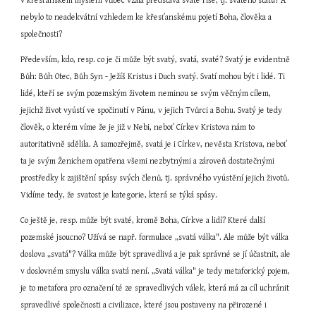
v křesťanském myšlení vůbec vzala představa svaté říše, tj. svatého státu? A 
nebylo to neadekvátní vzhledem ke křesťanskému pojetí Boha, člověka a 
společnosti?
Především, kdo, resp. co je či může být svatý, svatá, svaté? Svatý je evidentně 
Bůh: Bůh Otec, Bůh Syn - Ježíš Kristus i Duch svatý. Svatí mohou být i lidé. Ti 
lidé, kteří se svým pozemským životem neminou se svým věčným cílem, 
jejichž život vyústí ve spočinutí v Pánu, v jejich Tvůrci a Bohu. Svatý je tedy 
člověk, o kterém víme že je již v Nebi, neboť Církev Kristova nám to 
autoritativně sdělila. A samozřejmě, svatá je i Církev, nevěsta Kristova, neboť 
ta je svým Ženichem opatřena všemi nezbytnými a zároveň dostatečnými 
prostředky k zajištění spásy svých členů, tj. správného vyústění jejich životů. 
Vidíme tedy, že svatost je kategorie, která se týká spásy.
Co ještě je, resp. může být svaté, kromě Boha, Církve a lidí? Které další 
pozemské jsoucno? Užívá se např. formulace „svatá válka". Ale může být válka 
doslova „svatá"? Válka může být spravedlivá a je pak správné se jí účastnit, ale 
v doslovném smyslu válka svatá není. „Svatá válka" je tedy metaforický pojem, 
je to metafora pro označení té ze spravedlivých válek, která má za cíl uchránit 
spravedlivé společnosti a civilizace, které jsou postaveny na přirozené i 