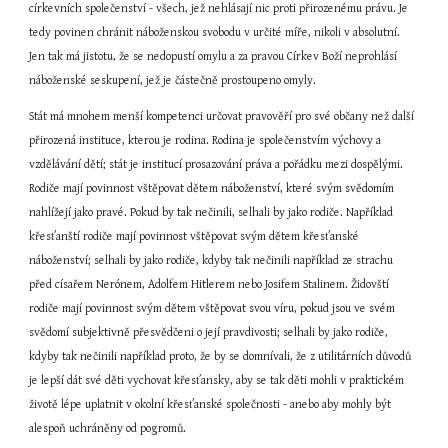
církevních společenství - všech, jež nehlásají nic proti přirozenému právu. Je 
tedy povinen chránit náboženskou svobodu v určité míře, nikoli v absolutní. 
Jen tak má jistotu, že se nedopustí omylu a za pravou Církev Boží neprohlásí 
náboženské seskupení, jež je částečně prostoupeno omyly.
Stát má mnohem menší kompetenci určovat pravověří pro své občany než další 
přirozená instituce, kterou je rodina. Rodina je společenstvím výchovy a 
vzdělávání dětí; stát je institucí prosazování práva a pořádku mezi dospělými. 
Rodiče mají povinnost vštěpovat dětem náboženství, které svým svědomím 
nahlížejí jako pravé. Pokud by tak nečinili, selhali by jako rodiče. Například 
křesťanští rodiče mají povinnost vštěpovat svým dětem křesťanské 
náboženství; selhali by jako rodiče, kdyby tak nečinili například ze strachu 
před císařem Nerónem, Adolfem Hitlerem nebo Josifem Stalinem. Židovští 
rodiče mají povinnost svým dětem vštěpovat svou víru, pokud jsou ve svém 
svědomí subjektivně přesvědčeni o její pravdivosti; selhali by jako rodiče, 
kdyby tak nečinili například proto, že by se domnívali, že z utilitárních důvodů 
je lepší dát své děti vychovat křesťansky, aby se tak děti mohli v praktickém 
životě lépe uplatnit v okolní křesťanské společnosti - anebo aby mohly být 
alespoň uchráněny od pogromů.