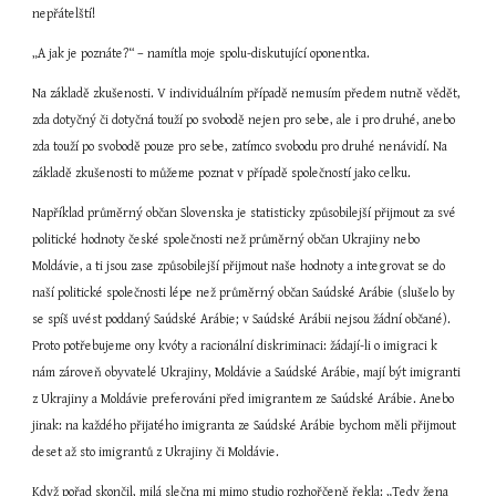
nepřátelští!
„A jak je poznáte?“ – namítla moje spolu-diskutující oponentka.
Na základě zkušenosti. V individuálním případě nemusím předem nutně vědět, 
zda dotyčný či dotyčná touží po svobodě nejen pro sebe, ale i pro druhé, anebo 
zda touží po svobodě pouze pro sebe, zatímco svobodu pro druhé nenávidí. Na 
základě zkušenosti to můžeme poznat v případě společností jako celku.
Například průměrný občan Slovenska je statisticky způsobilejší přijmout za své 
politické hodnoty české společnosti než průměrný občan Ukrajiny nebo 
Moldávie, a ti jsou zase způsobilejší přijmout naše hodnoty a integrovat se do 
naší politické společnosti lépe než průměrný občan Saúdské Arábie (slušelo by 
se spíš uvést poddaný Saúdské Arábie; v Saúdské Arábii nejsou žádní občané). 
Proto potřebujeme ony kvóty a racionální diskriminaci: žádají-li o imigraci k 
nám zároveň obyvatelé Ukrajiny, Moldávie a Saúdské Arábie, mají být imigranti 
z Ukrajiny a Moldávie preferováni před imigrantem ze Saúdské Arábie. Anebo 
jinak: na každého přijatého imigranta ze Saúdské Arábie bychom měli přijmout 
deset až sto imigrantů z Ukrajiny či Moldávie.
Když pořad skončil, milá slečna mi mimo studio rozhořčeně řekla: „Tedy žena 