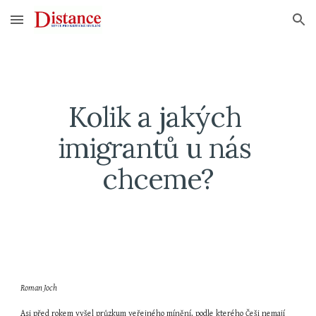
Skip to main content
Skip to navigation
Kolik a jakých 
imigrantů u nás 
chceme?
Roman Joch
Asi před rokem vyšel průzkum veřejného mínění, podle kterého Češi nemají 