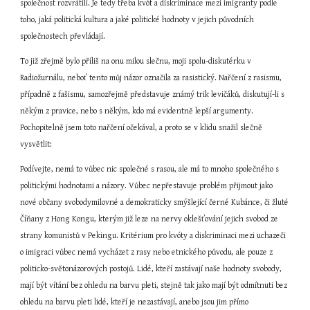
společnost rozvrátili. Je tedy třeba kvót a diskriminace mezi imigranty podle 
toho, jaká politická kultura a jaké politické hodnoty v jejich původních 
společnostech převládají.
To již zřejmě bylo příliš na onu milou slečnu, moji spolu-diskutérku v 
Radiožurnálu, neboť tento můj názor označila za rasistický. Nařčení z rasismu, 
případně z fašismu, samozřejmě představuje známý trik levičáků, diskutují-li s 
někým z pravice, nebo s někým, kdo má evidentně lepší argumenty. 
Pochopitelně jsem toto nařčení očekával, a proto se v klidu snažil slečně 
vysvětlit:
Podívejte, nemá to vůbec nic společné s rasou, ale má to mnoho společného s 
politickými hodnotami a názory. Vůbec nepřestavuje problém přijmout jako 
nové občany svobodymilovné a demokraticky smýšlející černé Kubánce, či žluté 
Číňany z Hong Kongu, kterým již leze na nervy oklešťování jejich svobod ze 
strany komunistů v Pekingu. Kritérium pro kvóty a diskriminaci mezi uchazeči 
o imigraci vůbec nemá vycházet z rasy nebo etnického původu, ale pouze z 
politicko-světonázorových postojů. Lidé, kteří zastávají naše hodnoty svobody, 
mají být vítání bez ohledu na barvu pleti, stejně tak jako mají být odmítnuti bez 
ohledu na barvu pleti lidé, kteří je nezastávají, anebo jsou jim přímo 