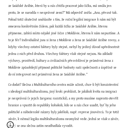
ze Saúdské Arábie, která by u nás chtěla pracovat jako šička, má smůlu jen 
proto, že se narodila v nesprávné zemi?“ Má odpověď zněla: „Ano, přesně tak. 
Pokud totiž skutečně souhlasíte s tím, že roční legální imigrace k nám má být 
omezena konkrétním číslem, pak každá šička ze Saúdské Arábie, kterou 
přijmeme, zabírá místo nějaké jiné šičce z Moldávie, kterou k nám nepustíme. A 
to je fér? Individuálně jsou si žena z Moldávie a žena ze Saúdské Arábie rovny, a 
kdyby všechny ostatní faktory byly stejné, nebyl by jediný důvod upřednostnit 
jednu z nich před druhou. Všechny faktory však stejné nejsou. Na základě 
výchovy, prostředí, kultury a civilizačních přesvědčení je průměrná žena z 
Moldávie způsobilejší přijmout politické hodnoty naši společnosti a úspěšně se 
do ní integrovat než průměrná žena ze Saúdské Arábie.“
Co dodat? Slečna z Multikulturního centra může učinit, chce-li být konzistentní 
s ideologií multikulturalismu, jiný krok: prohlásit, že jakákoli kvóta na imigraci 
je nesprávná (v jejich žargonu: rasistická), a my proto musíme naprosto otevřít 
hranice a vpustit do republiky kohokoli, kdo se u nás chce usadit, byť by jeho 
politické a náboženské názory byly jakékoli, např. represe jinověrců. To je totiž 
závěr, k němuž logika multikulturalismu neomylně vede. Jedná se však o závěr, 
který se ona slečna zatím neodhodlala vyvodit.