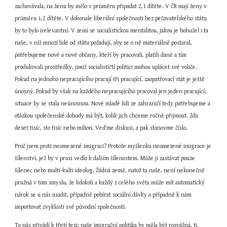
zachovávala, na ženu by mělo v průměru připadat 2,1 dítěte. V ČR mají ženy v 
průměru 1,2 dítěte. V dokonale liberální společnosti bez pečovatelského státu 
by to bylo irelevantní. V zemi se socialistickou mentalitou, jakou je bohužel i ta 
naše, v níž mnozí lidé od státu požadují, aby se o ně materiálně postaral, 
potřebujeme nové a nové občany, kteří by pracovali, platili daně a tím 
produkovali prostředky, jimiž socialističtí politici mohou uplácet své voliče. 
Pokud na jednoho nepracujícího pracují tři pracující, zaopatřovací stát je ještě 
únosný. Pokud by však na každého nepracujícího pracoval jen jeden pracující, 
situace by se stala neúnosnou. Nové mladé lidi ze zahraničí tedy potřebujeme a 
otázkou společenské dohody má být, kolik jich chceme ročně přijmout. Zda 
deset tisíc, sto tisíc nebo milion. Veďme diskusi, a pak stanovme číslo.
Proč jsem proti neomezené imigraci? Protože myšlenka neomezené imigrace je 
šílenství, jež by v praxi vedlo k dalším šílenostem. Může ji zastávat pouze 
šílenec nebo multi-kulti ideolog. Žádná země, natož ta naše, není nekonečně 
pružná v tom smyslu, že kdokoli a každý z celého světa může mít automatický 
nárok se u nás usadit, případně pobírat sociální dávky a případně k nám 
importovat zvyklosti své původní společnosti.
To nás přivádí k třetí tezi: naše imigrační politika by měla být rozvážná, tj. 