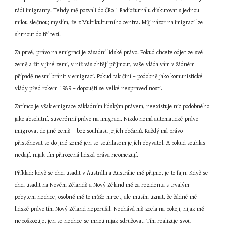
rádi imigranty. Tehdy mě pozvali do ČRo 1 Radiožurnálu diskutovat s jednou 
milou slečnou; myslím, že z Multikulturního centra. Můj názor na imigraci lze 
shrnout do tří tezí.
Za prvé, právo na emigraci je zásadní lidské právo. Pokud chcete odjet ze své 
země a žít v jiné zemi, v níž vás chtějí přijmout, vaše vláda vám v žádném 
případě nesmí bránit v emigraci. Pokud tak činí – podobně jako komunistické 
vlády před rokem 1989 – dopouští se velké nespravedlnosti.
Zatímco je však emigrace základním lidským právem, neexistuje nic podobného 
jako absolutní, suverénní právo na imigraci. Nikdo nemá automatické právo 
imigrovat do jiné země – bez souhlasu jejích občanů. Každý má právo 
přistěhovat se do jiné země jen se souhlasem jejích obyvatel. A pokud souhlas 
nedají, nijak tím přirozená lidská práva neomezují.
Příklad: když se chci usadit v Austrálii a Austrálie mě přijme, je to fajn. Když se 
chci usadit na Novém Zélandě a Nový Zéland mě za rezidenta s trvalým 
pobytem nechce, osobně mě to může mrzet, ale musím uznat, že žádné mé 
lidské právo tím Nový Zéland neporušil. Nechává mě zcela na pokoji, nijak mě 
nepoškozuje, jen se nechce se mnou nijak sdružovat. Tím realizuje svou 