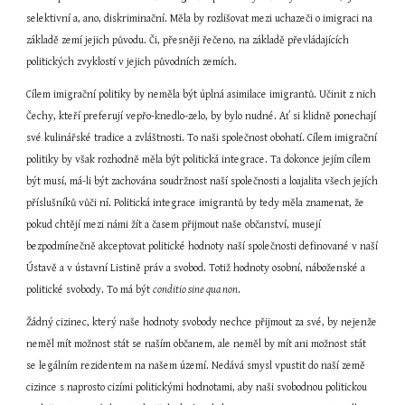
selektivní a, ano, diskriminační. Měla by rozlišovat mezi uchazeči o imigraci na 
základě zemí jejich původu. Či, přesněji řečeno, na základě převládajících 
politických zvyklostí v jejich původních zemích.
Cílem imigrační politiky by neměla být úplná asimilace imigrantů. Učinit z nich 
Čechy, kteří preferují vepřo-knedlo-zelo, by bylo nudné. Ať si klidně ponechají 
své kulinářské tradice a zvláštnosti. To naši společnost obohatí. Cílem imigrační 
politiky by však rozhodně měla být politická integrace. Ta dokonce jejím cílem 
být musí, má-li být zachována soudržnost naší společnosti a loajalita všech jejích 
příslušníků vůči ní. Politická integrace imigrantů by tedy měla znamenat, že 
pokud chtějí mezi námi žít a časem přijmout naše občanství, musejí 
bezpodmínečně akceptovat politické hodnoty naší společnosti definované v naší 
Ústavě a v ústavní Listině práv a svobod. Totiž hodnoty osobní, náboženské a 
politické svobody. To má být 
conditio sine qua non
.
Žádný cizinec, který naše hodnoty svobody nechce přijmout za své, by nejenže 
neměl mít možnost stát se naším občanem, ale neměl by mít ani možnost stát 
se legálním rezidentem na našem území. Nedává smysl vpustit do naší země 
cizince s naprosto cizími politickými hodnotami, aby naši svobodnou politickou 