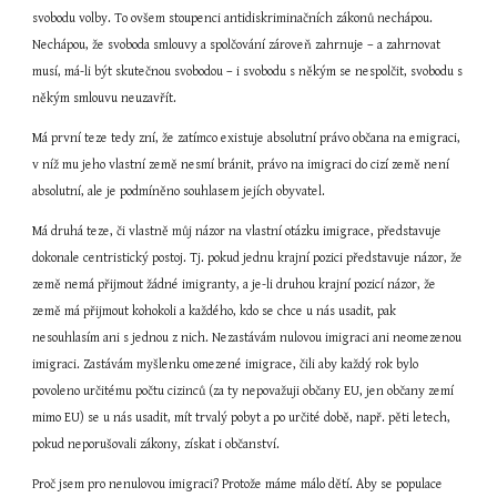
svobodu volby. To ovšem stoupenci antidiskriminačních zákonů nechápou. 
Nechápou, že svoboda smlouvy a spolčování zároveň zahrnuje – a zahrnovat 
musí, má-li být skutečnou svobodou – i svobodu s někým se nespolčit, svobodu s 
někým smlouvu neuzavřít.
Má první teze tedy zní, že zatímco existuje absolutní právo občana na emigraci, 
v níž mu jeho vlastní země nesmí bránit, právo na imigraci do cizí země není 
absolutní, ale je podmíněno souhlasem jejích obyvatel.
Má druhá teze, či vlastně můj názor na vlastní otázku imigrace, představuje 
dokonale centristický postoj. Tj. pokud jednu krajní pozici představuje názor, že 
země nemá přijmout žádné imigranty, a je-li druhou krajní pozicí názor, že 
země má přijmout kohokoli a každého, kdo se chce u nás usadit, pak 
nesouhlasím ani s jednou z nich. Nezastávám nulovou imigraci ani neomezenou 
imigraci. Zastávám myšlenku omezené imigrace, čili aby každý rok bylo 
povoleno určitému počtu cizinců (za ty nepovažuji občany EU, jen občany zemí 
mimo EU) se u nás usadit, mít trvalý pobyt a po určité době, např. pěti letech, 
pokud neporušovali zákony, získat i občanství.
Proč jsem pro nenulovou imigraci? Protože máme málo dětí. Aby se populace 