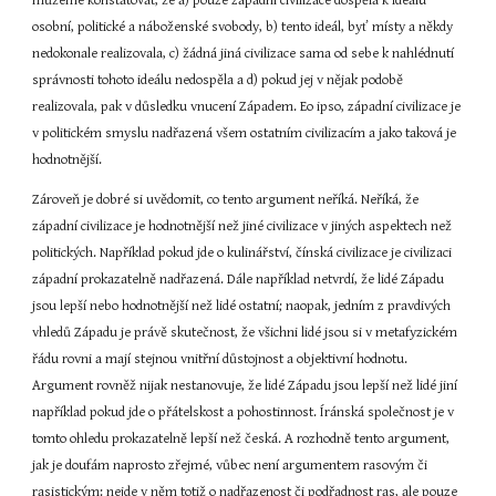
můžeme konstatovat, že a) pouze západní civilizace dospěla k ideálu 
osobní, politické a náboženské svobody, b) tento ideál, byť místy a někdy 
nedokonale realizovala, c) žádná jiná civilizace sama od sebe k nahlédnutí 
správnosti tohoto ideálu nedospěla a d) pokud jej v nějak podobě 
realizovala, pak v důsledku vnucení Západem. Eo ipso, západní civilizace je 
v politickém smyslu nadřazená všem ostatním civilizacím a jako taková je 
hodnotnější.
Zároveň je dobré si uvědomit, co tento argument neříká. Neříká, že 
západní civilizace je hodnotnější než jiné civilizace v jiných aspektech než 
politických. Například pokud jde o kulinářství, čínská civilizace je civilizaci 
západní prokazatelně nadřazená. Dále například netvrdí, že lidé Západu 
jsou lepší nebo hodnotnější než lidé ostatní; naopak, jedním z pravdivých 
vhledů Západu je právě skutečnost, že všichni lidé jsou si v metafyzickém 
řádu rovni a mají stejnou vnitřní důstojnost a objektivní hodnotu. 
Argument rovněž nijak nestanovuje, že lidé Západu jsou lepší než lidé jiní 
například pokud jde o přátelskost a pohostinnost. Íránská společnost je v 
tomto ohledu prokazatelně lepší než česká. A rozhodně tento argument, 
jak je doufám naprosto zřejmé, vůbec není argumentem rasovým či 
rasistickým: nejde v něm totiž o nadřazenost či podřadnost ras, ale pouze 