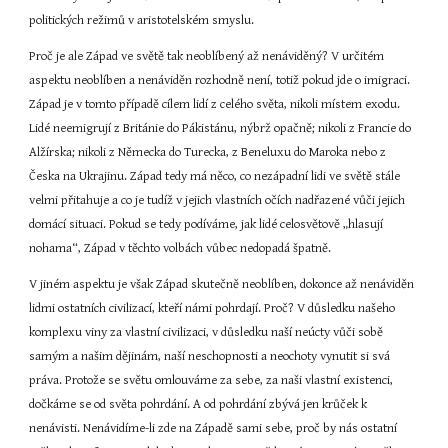
politických režimů v aristotelském smyslu.
Proč je ale Západ ve světě tak neoblíbený až nenáviděný? V určitém 
aspektu neoblíben a nenáviděn rozhodně není, totiž pokud jde o imigraci. 
Západ je v tomto případě cílem lidí z celého světa, nikoli místem exodu. 
Lidé neemigrují z Británie do Pákistánu, nýbrž opačně; nikoli z Francie do 
Alžírska; nikoli z Německa do Turecka, z Beneluxu do Maroka nebo z 
Česka na Ukrajinu. Západ tedy má něco, co nezápadní lidi ve světě stále 
velmi přitahuje a co je tudíž v jejich vlastních očích nadřazené vůči jejich 
domácí situaci. Pokud se tedy podíváme, jak lidé celosvětově „hlasují 
nohama“, Západ v těchto volbách vůbec nedopadá špatně.
V jiném aspektu je však Západ skutečně neoblíben, dokonce až nenáviděn 
lidmi ostatních civilizací, kteří námi pohrdají. Proč? V důsledku našeho 
komplexu viny za vlastní civilizaci, v důsledku naší neúcty vůči sobě 
samým a našim dějinám, naší neschopnosti a neochoty vynutit si svá 
práva. Protože se světu omlouváme za sebe, za naši vlastní existenci, 
dočkáme se od světa pohrdání. A od pohrdání zbývá jen krůček k 
nenávisti. Nenávidíme-li zde na Západě sami sebe, proč by nás ostatní 