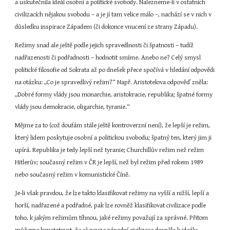
a uskutečnila ideál osobní a politické svobody. Nalezneme-li v ostatních 
civilizacích nějakou svobodu – a je jí tam velice málo –, nachází se v nich v 
důsledku inspirace Západem (či dokonce vnucení ze strany Západu).
Režimy snad ale ještě podle jejich spravedlnosti či špatnosti – tudíž 
nadřazenosti či podřadnosti – hodnotit smíme. Anebo ne? Celý smysl 
politické filosofie od Sokrata až po dnešek přece spočívá v hledání odpovědi 
na otázku: „Co je spravedlivý režim?“ Např. Aristotelova odpověď zněla: 
„Dobré formy vlády jsou monarchie, aristokracie, republika; špatné formy 
vlády jsou demokracie, oligarchie, tyranie.“
Mějme za to (což doufám stále ještě kontroverzní není), že lepší je režim, 
který lidem poskytuje osobní a politickou svobodu; špatný ten, který jim ji 
upírá. Republika je tedy lepší než tyranie; Churchillův režim než režim 
Hitlerův; současný režim v ČR je lepší, než byl režim před rokem 1989 
nebo současný režim v komunistické Číně.
Je-li však pravdou, že lze takto klasifikovat režimy na vyšší a nižší, lepší a 
horší, nadřazené a podřadné, pak lze rovněž klasifikovat civilizace podle 
toho, k jakým režimům tíhnou, jaké režimy považují za správné. Přitom 