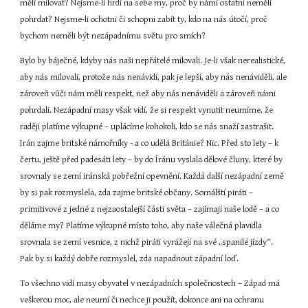
měli milovat? Nejsme-li hrdi na sebe my, proč by námi ostatní neměli 
pohrdat? Nejsme-li ochotni či schopni zabít ty, kdo na nás útočí, proč 
bychom neměli být nezápadnímu světu pro smích?
Bylo by báječné, kdyby nás naši nepřátelé milovali. Je-li však nerealistické, 
aby nás milovali, protože nás nenávidí, pak je lepší, aby nás nenáviděli, ale 
zároveň vůči nám měli respekt, než aby nás nenáviděli a zároveň námi 
pohrdali. Nezápadní masy však vidí, že si respekt vynutit neumíme, že 
raději platíme výkupné – uplácíme kohokoli, kdo se nás snaží zastrašit. 
Irán zajme britské námořníky - a co udělá Británie? Nic. Před sto lety – k 
čertu, ještě před padesáti lety – by do Íránu vyslala dělové čluny, které by 
srovnaly se zemí iránská pobřežní opevnění. Každá další nezápadní země 
by si pak rozmyslela, zda zajme britské občany. Somálští piráti – 
primitivové z jedné z nejzaostalejší části světa – zajímají naše lodě – a co 
děláme my? Platíme výkupné místo toho, aby naše válečná plavidla 
srovnala se zemí vesnice, z nichž piráti vyrážejí na své „spanilé jízdy“. 
Pak by si každý dobře rozmyslel, zda napadnout západní loď.
To všechno vidí masy obyvatel v nezápadních společnostech – Západ má 
veškerou moc, ale neumí či nechce ji použít, dokonce ani na ochranu 