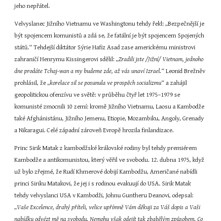
jeho nepřátel.
Velvyslanec Jižního Vietnamu ve Washingtonu tehdy řekl: „Bezpečnější je 
být spojencem komunistů a zdá se, že fatální je být spojencem Spojených 
států.“ Tehdejší diktátor Sýrie Hafiz Asad zase americkému ministrovi 
zahraničí Henrymu Kissingerovi sdělil: „
Zradili jste /Jižní/ Vietnam, jednoho 
dne prodáte Tchaj-wan a my budeme zde, až vás unaví Izrael.
“ Leonid Brežněv 
prohlásil, že „
korelace sil se posunula ve prospěch socializmu
“ a zahájil 
geopolitickou ofenzívu ve světě: v průběhu čtyř let 1975–1979 se 
komunisté zmocnili 10 zemí: kromě Jižního Vietnamu, Laosu a Kambodže 
také Afghánistánu, Jižního Jemenu, Etiopie, Mozambiku, Angoly, Grenady 
a Nikaragui. Celé západní zároveň Evropě hrozila finlandizace.
Princ Sirik Matak z kambodžské královské rodiny byl tehdy premiérem 
Kambodže a antikomunistou, který věřil ve svobodu. 12. dubna 1975, když 
už bylo zřejmé, že Rudí Khmerové dobijí Kambodžu, Američané nabídli 
princi Siriku Matakovi, že jej i s rodinou evakuují do USA. Sirik Matak 
tehdy velvyslanci USA v Kambodži, Johnu Guntheru Deanovi, odepsal: 
„
Vaše Excelence, drahý příteli, velice upřímně Vám děkuji za Váš dopis a Vaši 
nabídku odvézt mě na svobodu. Nemohu však odejít tak zbabělým způsobem. Co 