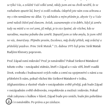
se týká Vás, a zvláště Vaší velké země, nikdy jsem ani na chvíli nevěřil, že se 
rozhodnete opustit lid, který si zvolil svobodu. Odepřeli jste nám svou ochranu a 
my s tím nemůžeme nic dělat. Vy odcházíte a mým přáním je, abyste Vy a Vaše 
země nalezli štěstí pod sluncem. Avšak, zaznamenejte si to dobře, když já zemřu 
tady na místě a ve své zemi, již miluji, je to sice špatné, ale všichni, kdo se 
narodíme, musíme jednoho dne zemřít. Dopustil jsem se toho omylu, že jsem věřil 
ve vás, Američany. Přijměte prosím, Excelence, můj drahý příteli, můj srdečný a 
přátelský pozdrav. Princ Sirik Matak.
“ 21. dubna 1975 byl princ Sirik Matak 
Rudými Khmery popraven.
Proč Západ není milován? Proč je nenáviděn? Pokud Sirikové Matakové 
tohoto světa – nezápadní státníci, kteří v Západ a v nás věří, kteří vsadili 
život, svobodu i budoucnost svých rodin a zemí na spojenectví s námi a na 
přátelství k nám, pokud všichni tito Sirikové Matakové v Iráku, 
Afghanistánu a vlastně všude v nezápadním světě přežijí, pak bude Západ 
v nezápadním světě obdivován, respektován a možná i milován. Pokud 
však zahynou s kulkou v hlavě, Západ bude pro smích, bude jím pohrdáno 
a bude nenáviděn. Po právu a po zásluze.