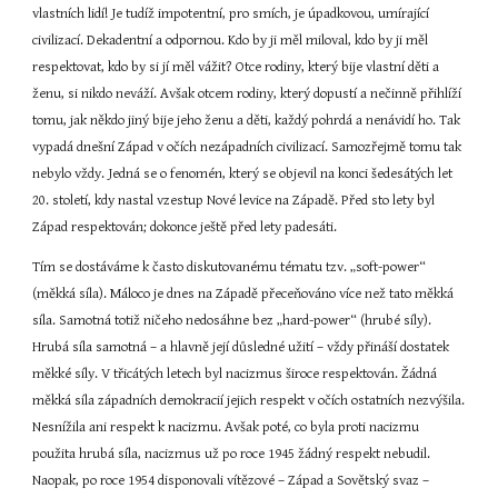
vlastních lidí! Je tudíž impotentní, pro smích, je úpadkovou, umírající 
civilizací. Dekadentní a odpornou. Kdo by ji měl miloval, kdo by ji měl 
respektovat, kdo by si jí měl vážit? Otce rodiny, který bije vlastní děti a 
ženu, si nikdo neváží. Avšak otcem rodiny, který dopustí a nečinně přihlíží 
tomu, jak někdo jiný bije jeho ženu a děti, každý pohrdá a nenávidí ho. Tak 
vypadá dnešní Západ v očích nezápadních civilizací. Samozřejmě tomu tak 
nebylo vždy. Jedná se o fenomén, který se objevil na konci šedesátých let 
20. století, kdy nastal vzestup Nové levice na Západě. Před sto lety byl 
Západ respektován; dokonce ještě před lety padesáti.
Tím se dostáváme k často diskutovanému tématu tzv. „soft-power“ 
(měkká síla). Máloco je dnes na Západě přeceňováno více než tato měkká 
síla. Samotná totiž ničeho nedosáhne bez „hard-power“ (hrubé síly). 
Hrubá síla samotná – a hlavně její důsledné užití – vždy přináší dostatek 
měkké síly. V třicátých letech byl nacizmus široce respektován. Žádná 
měkká síla západních demokracií jejich respekt v očích ostatních nezvýšila. 
Nesnížila ani respekt k nacizmu. Avšak poté, co byla proti nacizmu 
použita hrubá síla, nacizmus už po roce 1945 žádný respekt nebudil. 
Naopak, po roce 1954 disponovali vítězové – Západ a Sovětský svaz – 