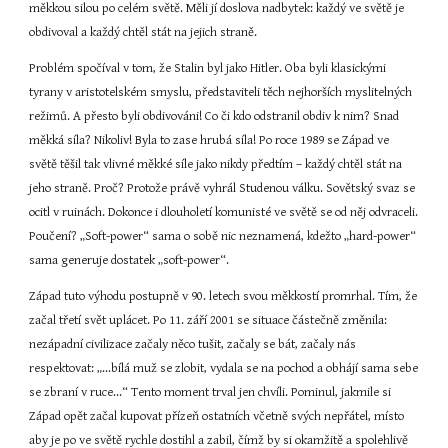
měkkou silou po celém světě. Měli jí doslova nadbytek: každý ve světě je 
obdivoval a každý chtěl stát na jejich straně.
Problém spočíval v tom, že Stalin byl jako Hitler. Oba byli klasickými 
tyrany v aristotelském smyslu, představiteli těch nejhorších myslitelných 
režimů. A přesto byli obdivováni! Co či kdo odstranil obdiv k nim? Snad 
měkká síla? Nikoliv! Byla to zase hrubá síla! Po roce 1989 se Západ ve 
světě těšil tak vlivné měkké síle jako nikdy předtím – každý chtěl stát na 
jeho straně. Proč? Protože právě vyhrál Studenou válku. Sovětský svaz se 
ocitl v ruinách. Dokonce i dlouholetí komunisté ve světě se od něj odvraceli. 
Poučení? „Soft-power“ sama o sobě nic neznamená, kdežto „hard-power“ 
sama generuje dostatek „soft-power“.
Západ tuto výhodu postupně v 90. letech svou měkkostí promrhal. Tím, že 
začal třetí svět uplácet. Po 11. září 2001 se situace částečně změnila: 
nezápadní civilizace začaly něco tušit, začaly se bát, začaly nás 
respektovat: „...bílá muž se zlobit, vydala se na pochod a obhájí sama sebe 
se zbraní v ruce...“ Tento moment trval jen chvíli. Pominul, jakmile si 
Západ opět začal kupovat přízeň ostatních včetně svých nepřátel, místo 
aby je po ve světě rychle dostihl a zabil, čímž by si okamžitě a spolehlivě 