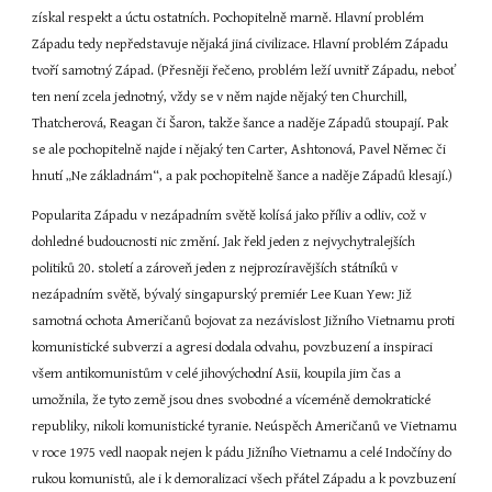
získal respekt a úctu ostatních. Pochopitelně marně. Hlavní problém 
Západu tedy nepředstavuje nějaká jiná civilizace. Hlavní problém Západu 
tvoří samotný Západ. (Přesněji řečeno, problém leží uvnitř Západu, neboť 
ten není zcela jednotný, vždy se v něm najde nějaký ten Churchill, 
Thatcherová, Reagan či Šaron, takže šance a naděje Západů stoupají. Pak 
se ale pochopitelně najde i nějaký ten Carter, Ashtonová, Pavel Němec či 
hnutí „Ne základnám“, a pak pochopitelně šance a naděje Západů klesají.)
Popularita Západu v nezápadním světě kolísá jako příliv a odliv, což v 
dohledné budoucnosti nic změní. Jak řekl jeden z nejvychytralejších 
politiků 20. století a zároveň jeden z nejprozíravějších státníků v 
nezápadním světě, bývalý singapurský premiér Lee Kuan Yew: Již 
samotná ochota Američanů bojovat za nezávislost Jižního Vietnamu proti 
komunistické subverzi a agresi dodala odvahu, povzbuzení a inspiraci 
všem antikomunistům v celé jihovýchodní Asii, koupila jim čas a 
umožnila, že tyto země jsou dnes svobodné a víceméně demokratické 
republiky, nikoli komunistické tyranie. Neúspěch Američanů ve Vietnamu 
v roce 1975 vedl naopak nejen k pádu Jižního Vietnamu a celé Indočíny do 
rukou komunistů, ale i k demoralizaci všech přátel Západu a k povzbuzení 