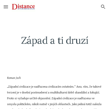
Skip to main content
Skip to navigation
Západ a ti druzí
Roman Joch
„Západní civilizace je nadřazena civilizacím ostatním.“ Ano, vím, že takové 
tvrzení je v dnešní postmoderní a multikulturní době skandální a šokující. 
Proto si vyžaduje určité objasnění. Západní civilizace je nadřazena ve 
smyslu politickém, nikoli nutně v jiných oblastech. Jako jediná totiž nalezla 