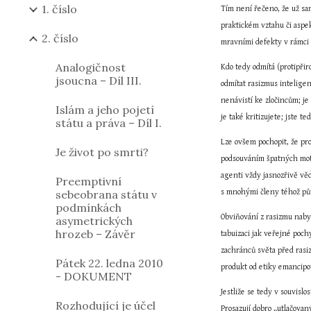
1. číslo
Tím není řečeno, že už sama
praktickém vztahu či aspek
2. číslo
mravními defekty v rámci n
Analogičnost
Kdo tedy odmítá (protipřir
jsoucna – Díl III.
odmítat rasizmus inteligen
nenávistí ke zločincům; je
Islám a jeho pojetí
je také kritizujete; jste te
státu a práva – Díl I.
Lze ovšem pochopit, že pr
Je život po smrti?
podsouváním špatných motiv
agenti vždy jasnozřivě věd
Preemptivní
sebeobrana státu v
s mnohými členy téhož pův
podmínkách
Obviňování z rasizmu naby
asymetrických
hrozeb – Závěr
tabuizaci jak veřejné poch
zachránců světa před rasi
Pátek 22. ledna 2010
produkt od etiky emancipo
- DOKUMENT
Jestliže se tedy v souvisl
Rozhodující je účel
Prosazují dobro „utlačovan