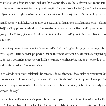
 příslušnost k dané menšině implikuje kritizované zlo, takže by každý její člen nutně toto zlo
tu důvodem kritizované špatnosti; např. rozšířené vědomí (nikoli všech) členů určitých menš
ějaké menšiny byla učiněna nepopiratelná zkušenost. Proto je zcela přirozené, když se lidé 
ozené) recepty multikulturalistů, jako jsou pozitivní diskriminace či nekritizovatelnost čle
tněji, aniž by přitom upadal do opačného extrému a pěstoval s multikulturalisty rasizmus n
 pokrytecká. Zdání její oprávněnosti si multikulturalisté usnadňují zmíněnou sofistikou, kter
dy rasisty.
o mnohé zapálené nápravce světa je svaté nadšení víc než logika. Pak je jen v logice jejic
ů. Nejste-li totiž náhodou při prvním kontaktu zrovna vstřícní k některému členu privileg
í, že jste k dotyčnému rezervovaní kvůli jeho rase. Nemohou připustit, že by to mohlo být i 
odu máte, a podle níž se orientujete.
lo na Západě rozměrů intelektuálního teroru. Lidé se zdravým, ideologicky nezmasírovaným 
ybnosti o multikulti receptech, tak i veřejného vyjadřování nežádoucích pravd, které jsou b
zmem tedy vyvolává nenávist k oprávněným oponentům. Omezuje jejich práva i svobody a pách
vaných ideologií.
osti s multikulturalizmem mluví o pseudohumanizmu, pak to rozhodně není laciná nálepka. Pod
ých“ hlava nehlava, takže přitom klidně utlačují jiné, když je degradují na pasivní objekt