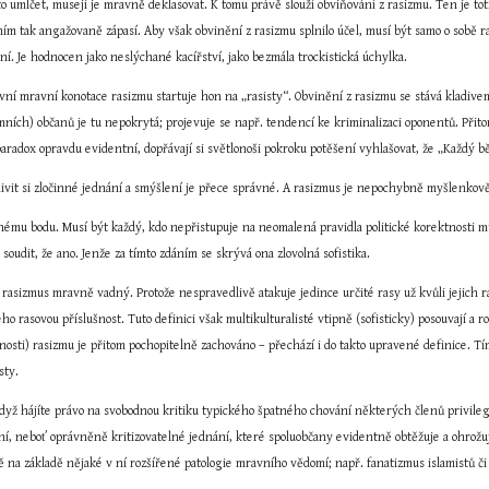
o umlčet, musejí je mravně deklasovat. K tomu právě slouží obviňování z rasizmu. Ten je to
 ním tak angažovaně zápasí. Aby však obvinění z rasizmu splnilo účel, musí být samo o sobě ra
ní. Je hodnocen jako neslýchané kacířství, jako bezmála trockistická úchylka.
ní mravní konotace rasizmu startuje hon na „rasisty“. Obvinění z rasizmu se stává kladive
ích) občanů je tu nepokrytá; projevuje se např. tendencí ke kriminalizaci oponentů. Přitom
radox opravdu evidentní, dopřávají si světlonoši pokroku potěšení vyhlašovat, že „Každý běl
livit si zločinné jednání a smýšlení je přece správné. A rasizmus je nepochybně myšlenkově
mu bodu. Musí být každý, kdo nepřistupuje na neomalená pravidla politické korektnosti mult
oudit, že ano. Jenže za tímto zdáním se skrývá ona zlovolná sofistika.
 rasizmus mravně vadný. Protože nespravedlivě atakuje jedince určité rasy už kvůli jejich ra
eho rasovou příslušnost. Tuto definici však multikulturalisté vtipně (sofisticky) posouvají a roz
osti) rasizmu je přitom pochopitelně zachováno – přechází i do takto upravené definice. Tí
sty.
když hájíte právo na svobodnou kritiku typického špatného chování některých členů privileg
, neboť oprávněně kritizovatelné jednání, které spoluobčany evidentně obtěžuje a ohrožuje,
ě na základě nějaké v ní rozšířené patologie mravního vědomí; např. fanatizmus islamistů či