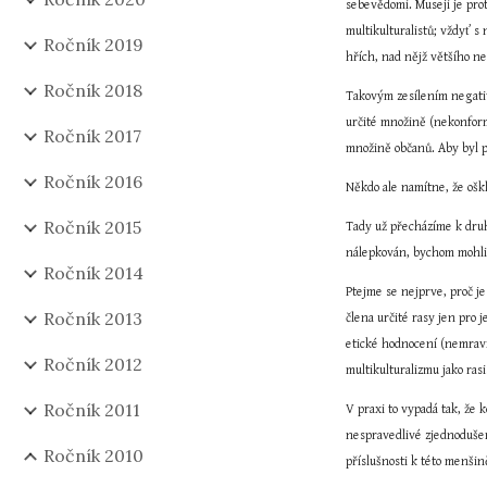
sebevědomí. Musejí je prot
multikulturalistů; vždyť s
Ročník 2019
hřích, nad nějž většího ne
Ročník 2018
Takovým zesílením negativ
určité množině (nekonformn
Ročník 2017
množině občanů. Aby byl pa
Ročník 2016
Někdo ale namítne, že ošk
Ročník 2015
Tady už přecházíme k druhé
nálepkován, bychom mohli s
Ročník 2014
Ptejme se nejprve, proč je
Ročník 2013
člena určité rasy jen pro j
etické hodnocení (nemravn
Ročník 2012
multikulturalizmu jako rasi
Ročník 2011
V praxi to vypadá tak, že 
nespravedlivé zjednodušení
Ročník 2010
příslušnosti k této menšin