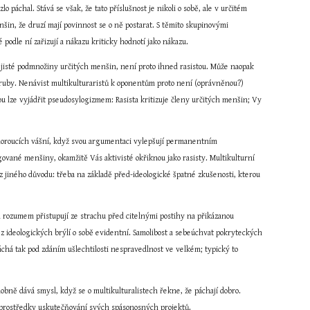
 páchal. Stává se však, že tato příslušnost je nikoli o sobě, ale v určitém 
in, že druzí mají povinnost se o ně postarat. S těmito skupinovými 
podle ní zařizují a nákazu kriticky hodnotí jako nákazu.
nů jisté podmnožiny určitých menšin, není proto ihned rasistou. Může naopak 
aruby. Nenávist multikulturaristů k oponentům proto není (oprávněnou?) 
ou lze vyjádřit pseudosylogizmem: Rasista kritizuje členy určitých menšin; Vy 
h horoucích vášní, když svou argumentaci vylepšují permanentním 
ované menšiny, okamžitě Vás aktivisté okřiknou jako rasisty. Multikulturní 
z jiného důvodu: třeba na základě před-ideologické špatné zkušenosti, kterou 
rozumem přistupují ze strachu před citelnými postihy na přikázanou 
ez ideologických brýlí o sobě evidentní. Samolibost a sebeúchvat pokryteckých 
á tak pod zdáním ušlechtilosti nespravedlnost ve velkém; typický to 
obně dává smysl, když se o multikulturalistech řekne, že páchají dobro. 
y a prostředky uskutečňování svých spásonosných projektů.