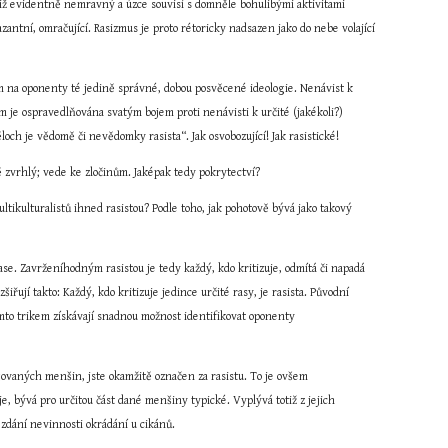
tiž evidentně nemravný a úzce souvisí s domněle bohulibými aktivitami 
zantní, omračující. Rasizmus je proto rétoricky nadsazen jako do nebe volající 
m na oponenty té jedině správné, dobou posvěcené ideologie. Nenávist k 
 je ospravedlňována svatým bojem proti nenávisti k určité (jakékoli?) 
och je vědomě či nevědomky rasista“. Jak osvobozující! Jak rasistické!
 zvrhlý; vede ke zločinům. Jaképak tedy pokrytectví?
ikulturalistů ihned rasistou? Podle toho, jak pohotově bývá jako takový 
se. Zavrženíhodným rasistou je tedy každý, kdo kritizuje, odmítá či napadá 
šiřují takto: Každý, kdo kritizuje jedince určité rasy, je rasista. Původní 
mto trikem získávají snadnou možnost identifikovat oponenty 
ovaných menšin, jste okamžitě označen za rasistu. To je ovšem 
 bývá pro určitou část dané menšiny typické. Vyplývá totiž z jejich 
 zdání nevinnosti okrádání u cikánů.