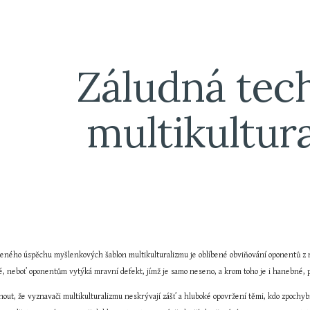
ip to main content
Skip to navigat
Záludná tech
multikultura
eného úspěchu myšlenkových šablon multikulturalizmu je oblíbené obviňování oponentů z rasi
ké, neboť oponentům vytýká mravní defekt, jímž je samo neseno, a krom toho je i hanebné, pr
out, že vyznavači multikulturalizmu neskrývají zášť a hluboké opovržení těmi, kdo zpochyb