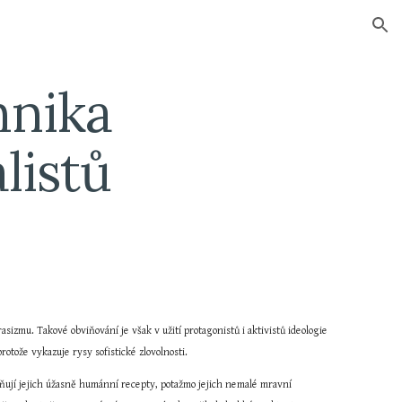
ion
nika 
listů
zmu. Takové obviňování je však v užití protagonistů i aktivistů ideologie 
otože vykazuje rysy sofistické zlovolnosti.
ňují jejich úžasně humánní recepty, potažmo jejich nemalé mravní 