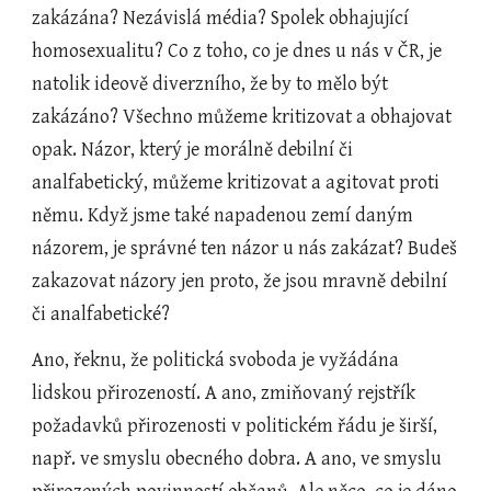
zakázána? Nezávislá média? Spolek obhajující 
homosexualitu? Co z toho, co je dnes u nás v ČR, je 
natolik ideově diverzního, že by to mělo být 
zakázáno? Všechno můžeme kritizovat a obhajovat 
opak. Názor, který je morálně debilní či 
analfabetický, můžeme kritizovat a agitovat proti 
němu. Když jsme také napadenou zemí daným 
názorem, je správné ten názor u nás zakázat? Budeš 
zakazovat názory jen proto, že jsou mravně debilní 
či analfabetické?
Ano, řeknu, že politická svoboda je vyžádána 
lidskou přirozeností. A ano, zmiňovaný rejstřík 
požadavků přirozenosti v politickém řádu je širší, 
např. ve smyslu obecného dobra. A ano, ve smyslu 