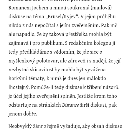
Romanem Jochem a mnou soukromá (mailová) 
diskuse na téma „Brusel/Kyjev“. V jejím průběhu 
nikdo z nás nepočítal s jejím zveřejněním. Pak mě 
ale napadlo, že by taková přestřelka mohla být 
zajímavá i pro publikum. S redakčním kolegou ji 
tedy předkládáme s vědomím, že jde sice o 
myšlenkový polotovar, ale zároveň i s nadějí, že její 
nezbytná skicovitost by mohla být vyvážena 
horkými tématy, k nimž je dnes jen málokdo 
lhostejný. Pomůže-li tedy diskuse k tříbení názorů, 
je účel jejího zveřejnění splněn. Jestliže krom toho 
odstartuje na stránkách 
Distance
 širší diskusi, pak 
jenom dobře.
Neobvyklý žánr zřejmě vyžaduje, aby obsah diskuse 