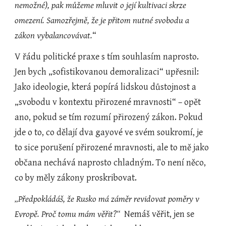
nemožné), pak můžeme mluvit o její kultivaci skrze 
omezení. Samozřejmě, že je přitom nutné svobodu a 
zákon vybalancovávat.
“
V řádu politické praxe s tím souhlasím naprosto. 
Jen bych „sofistikovanou demoralizaci“ upřesnil: 
Jako ideologie, která popírá lidskou důstojnost a 
„svobodu v kontextu přirozené mravnosti“ – opět 
ano, pokud se tím rozumí přirozený zákon. Pokud 
jde o to, co dělají dva gayové ve svém soukromí, je 
to sice porušení přirozené mravnosti, ale to mě jako 
občana nechává naprosto chladným. To není něco, 
co by měly zákony proskribovat.
„Předpokládáš, že Rusko má záměr revidovat poměry v 
Evropě. Proč tomu mám věřit?“ 
 Nemáš věřit, jen se 