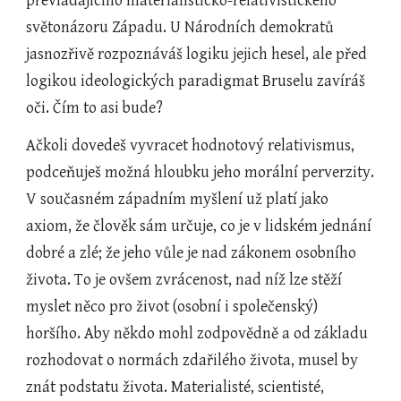
převládajícího materialisticko-relativistického 
světonázoru Západu. U Národních demokratů 
jasnozřivě rozpoznáváš logiku jejich hesel, ale před 
logikou ideologických paradigmat Bruselu zavíráš 
oči. Čím to asi bude?
Ačkoli dovedeš vyvracet hodnotový relativismus, 
podceňuješ možná hloubku jeho morální perverzity. 
V současném západním myšlení už platí jako 
axiom, že člověk sám určuje, co je v lidském jednání 
dobré a zlé; že jeho vůle je nad zákonem osobního 
života. To je ovšem zvrácenost, nad níž lze stěží 
myslet něco pro život (osobní i společenský) 
horšího. Aby někdo mohl zodpovědně a od základu 
rozhodovat o normách zdařilého života, musel by 
znát podstatu života. Materialisté, scientisté, 