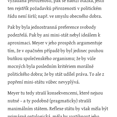
vyžádána přirozeností, pak se nabízí otázka, jestli 
ten rejstřík požadavků přirozenosti v politickém 
řádu není širší; např. ve smyslu obecného dobra.
Pak by byla jednostranná preference svobody 
podezřelá. Pak by ani mini-stát nebyl ideálem k 
aproximaci. Meyer v jeho prospěch argumentuje 
tím, že v opačném případě by byl jedinec pouhou 
buňkou společenského organismu; že by vůle 
mocných byla posledním kritériem morálně 
politického dobra; že by stát udílel práva. To ale z 
popření mini-státu vůbec nevyplývá.
Meyer tu tedy straší konsekvencemi, které nejsou 
nutné – a ty podobně (pragmaticky) strašíš 
maximálním státem. Reflexe státu by však měla být 
primárně ontologická, měla by vystihnout jeho 