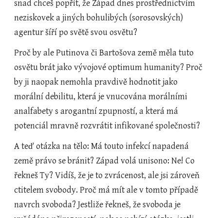
snad chceš popřít, že Západ dnes prostřednictvím 
neziskovek a jiných bohulibých (sorosovských) 
agentur šíří po světě svou osvětu?
Proč by ale Putinova či Bartošova země měla tuto 
osvětu brát jako vývojové optimum humanity? Proč 
by ji naopak nemohla pravdivě hodnotit jako 
morální debilitu, která je vnucována morálními 
analfabety s arogantní zpupností, a která má 
potenciál mravně rozvrátit infikované společnosti?
A teď otázka na tělo: Má touto infekcí napadená 
země právo se bránit? Západ volá unisono: Ne! Co 
řekneš Ty? Vidíš, že je to zvrácenost, ale jsi zároveň 
ctitelem svobody. Proč má mít ale v tomto případě 
navrch svoboda? Jestliže řekneš, že svoboda je 