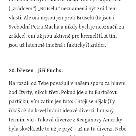
(„zrádcem“) „Bruselu“ neznamená být zrádcem 
vlasti. Ale oni nejsou jen proti Bruselu (to jsou i 
Svobodní Petra Macha a nikdy bych je neoznačil za 
zrádce), oni už jsou aktivně pro kremelští. A tím 
jsou už latentně (možná i fakticky?) zrádci.
20. březen - Jiří Fuchs:
Na rozdíl od Tebe považuji v našem sporu za hlavní 
bod čtvrtý, nikoli třetí. Pokud jde o tu Bartošovu 
partičku, vím zatím jen toto: Chtějí se nějak (Ty 
říkáš až do krve) bránit ideové diverzi; hnusný 
termín, viď. Taková diverze z Reaganovy Ameriky 
byla skvělá. Ale to už je pryč – až na tu diverzi. Nebo 