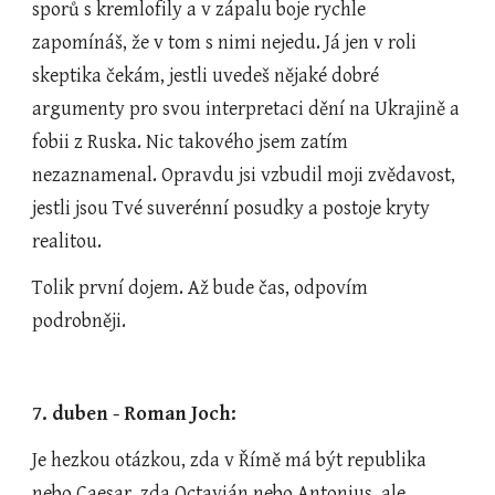
sporů s kremlofily a v zápalu boje rychle 
zapomínáš, že v tom s nimi nejedu. Já jen v roli 
skeptika čekám, jestli uvedeš nějaké dobré 
argumenty pro svou interpretaci dění na Ukrajině a 
fobii z Ruska. Nic takového jsem zatím 
nezaznamenal. Opravdu jsi vzbudil moji zvědavost, 
jestli jsou Tvé suverénní posudky a postoje kryty 
realitou.
Tolik první dojem. Až bude čas, odpovím 
podrobněji.
7. duben - Roman Joch:
Je hezkou otázkou, zda v Římě má být republika 
nebo Caesar, zda Octavián nebo Antonius, ale 