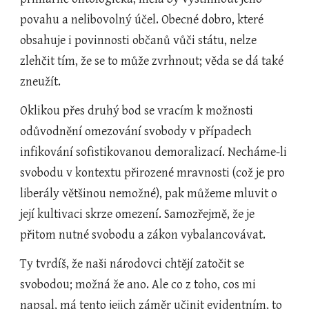
povahu a nelibovolný účel. Obecné dobro, které 
obsahuje i povinnosti občanů vůči státu, nelze 
zlehčit tím, že se to může zvrhnout; věda se dá také 
zneužít.
Oklikou přes druhý bod se vracím k možnosti 
odůvodnění omezování svobody v případech 
infikování sofistikovanou demoralizací. Necháme-li 
svobodu v kontextu přirozené mravnosti (což je pro 
liberály většinou nemožné), pak můžeme mluvit o 
její kultivaci skrze omezení. Samozřejmě, že je 
přitom nutné svobodu a zákon vybalancovávat.
Ty tvrdíš, že naši národovci chtějí zatočit se 
svobodou; možná že ano. Ale co z toho, cos mi 
napsal, má tento jejich záměr učinit evidentním, to 