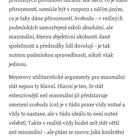
přirozených povinností občanů. Ale něco, co je dáno 
přirozeností, nemůže být v rozporu s něčím jiným, 
co je taky dáno přirozeností. Svoboda – v reálných 
podmínkách samozřejmě nikoli absolutní, ale 
maximální, kterou objektivní okolnosti dané 
společnosti a předsudky lidí dovolují – je tak 
nutnou podmínkou spravedlnosti, nikoli však 
jedinou.
Meyerovy utilitaristické argumenty pro minimální 
stát nejsou ty hlavní. Hlavní je ten, že stát 
extenzivnější než minimální již představuje 
omezení svobody (což je v řádu praxe vždy nutné a 
vždy to nastane, ale v řádu ideálu to není nutné 
velebit). Takže v realitě vždy budeš mít stát větší 
než minimální – ale ptám se znovu: Jaká konkrétní 