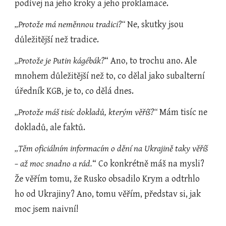
podívej na jeho kroky a jeho proklamace.
„Protože má neměnnou tradici?“ 
Ne, skutky jsou 
důležitější než tradice.
„Protože je Putin kágébák?
“
Ano, to trochu ano. Ale 
mnohem důležitější než to, co dělal jako subalterní 
úředník KGB, je to, co dělá dnes.
„Protože máš tisíc dokladů, kterým věříš?“ 
Mám tisíc ne 
dokladů, ale faktů.
„Těm oficiálním informacím o dění na Ukrajině taky věříš 
– až moc snadno a rád.
“ Co konkrétně máš na mysli? 
Že věřím tomu, že Rusko obsadilo Krym a odtrhlo 
ho od Ukrajiny? Ano, tomu věřím, představ si, jak 
moc jsem naivní!