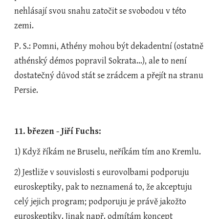
nehlásají svou snahu zatočit se svobodou v této 
zemi.
P. S.: Pomni, Athény mohou být dekadentní (ostatně 
athénský démos popravil Sokrata…), ale to není 
dostatečný důvod stát se zrádcem a přejít na stranu 
Persie.
11. březen - Jiří Fuchs: 
1) Když říkám ne Bruselu, neříkám tím ano Kremlu.
2) Jestliže v souvislosti s eurovolbami podporuju 
euroskeptiky, pak to neznamená to, že akceptuju 
celý jejich program; podporuju je právě jakožto 
euroskeptiky. Jinak např. odmítám koncept 