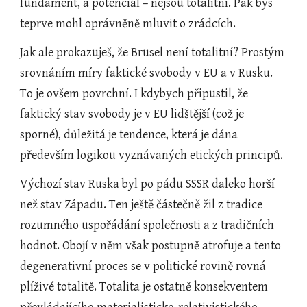
fundament, a potenciál – nejsou totalitní. Pak bys 
teprve mohl oprávněně mluvit o zrádcích.
Jak ale prokazuješ, že Brusel není totalitní? Prostým 
srovnáním míry faktické svobody v EU a v Rusku. 
To je ovšem povrchní. I kdybych připustil, že 
faktický stav svobody je v EU lidštější (což je 
sporné), důležitá je tendence, která je dána 
především logikou vyznávaných etických principů. 
Výchozí stav Ruska byl po pádu SSSR daleko horší 
než stav Západu. Ten ještě částečně žil z tradice 
rozumného uspořádání společnosti a z tradičních 
hodnot. Obojí v něm však postupně atrofuje a tento 
degenerativní proces se v politické rovině rovná 
plíživé totalitě. Totalita je ostatně konsekventem 