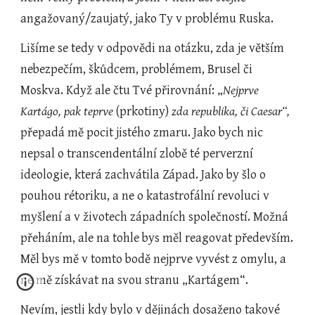
angažovaný/zaujatý, jako Ty v problému Ruska.
Lišíme se tedy v odpovědi na otázku, zda je větším 
nebezpečím, škůdcem, problémem, Brusel či 
Moskva. Když ale čtu Tvé přirovnání: „
Nejprve 
Kartágo, pak teprve 
(prkotiny)
 zda republika, či Caesar“,
přepadá mě pocit jistého zmaru. Jako bych nic 
nepsal o transcendentální zlobě té perverzní 
ideologie, která zachvátila Západ. Jako by šlo o 
pouhou rétoriku, a ne o katastrofální revoluci v 
myšlení a v životech západních společností. Možná 
přeháním, ale na tohle bys měl reagovat především. 
Měl bys mě v tomto bodě nejprve vyvést z omylu, a 
ne mě získávat na svou stranu „Kartágem“.
Nevím, jestli kdy bylo v dějinách dosaženo takové 