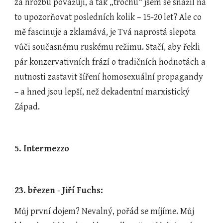
za hrozbu považuji, a tak „trochu“ jsem se snažil na 
to upozorňovat posledních kolik – 15-20 let? Ale co 
mě fascinuje a zklamává, je Tvá naprostá slepota 
vůči současnému ruskému režimu. Stačí, aby řekli 
pár konzervativních frází o tradičních hodnotách a 
nutnosti zastavit šíření homosexuální propagandy 
– a hned jsou lepší, než dekadentní marxistický 
Západ.
5. Intermezzo
23. březen - Jiří Fuchs:
Můj první dojem? Nevalný, pořád se míjíme. Můj 