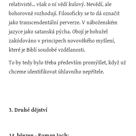
relativisté… však o ní vědí kulový. Nevědí, ale 
bohorovně rozhodují. Filosoficky se to dá označit 
jako transcendentální perverze. V náboženském 
jazyce jako satanská pýcha. Obojí je bohužel 
zakódováno v principech novověkého myšlení, 
které je Biblí soudobé vzdělanosti.
To by tedy bylo třeba především promýšlet, když už 
chceme identifikovat úhlavního nepřítele.
3. Druhé dějství
14. březen - Roman Joch: