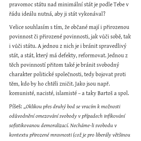
pravomoc státu nad minimální stát je podle Tebe v 
řádu ideálu nutná, aby ji stát vykonával?
Velice souhlasím s tím, že občané mají i přirozenou 
povinnost či přirozené povinnosti, jak vůči sobě, tak 
i vůči státu. A jednou z nich je i bránit spravedlivý 
stát, a stát, který má defekty, reformovat. Jednou z 
těch povinností přitom také je bránit svobodný 
charakter politické společnosti, tedy bojovat proti 
těm, kdo by ho chtěli zničit. Jako jsou např. 
komunisté, nacisté, islamisté – a taky Bartoš a spol.
Píšeš: „
Oklikou přes druhý bod se vracím k možnosti 
odůvodnění omezování svobody v případech infikování 
sofistikovanou demoralizací. Necháme-li svobodu v 
kontextu přirozené mravnosti (což je pro liberály většinou 