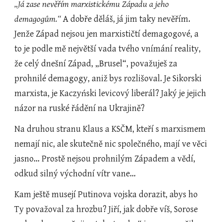
„Já zase nevěřím marxistickému Západu a jeho 
demagogům.“ 
A dobře děláš, já jim taky nevěřím. 
Jenže Západ nejsou jen marxističtí demagogové, a 
to je podle mě největší vada tvého vnímání reality, 
že celý dnešní Západ, „Brusel“, považuješ za 
prohnilé demagogy, aniž bys rozlišoval. Je Sikorski 
marxista, je Kaczyński levicový liberál? Jaký je jejich 
názor na ruské řádění na Ukrajině?
Na druhou stranu Klaus a KSČM, kteří s marxismem 
nemají nic, ale skutečně nic společného, mají ve věci 
jasno… Prostě nejsou prohnilým Západem a vědí, 
odkud silný východní vítr vane…
Kam ještě musejí Putinova vojska dorazit, abys ho 
Ty považoval za hrozbu? Jiří, jak dobře víš, Sorose 