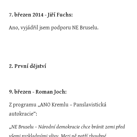
7. březen 2014 - Jiří Fuchs:
Ano, vyjádřil jsem podporu NE Bruselu.
2. První dějství
9. březen - Roman Joch:
Z programu „ANO Kremlu – Panslavistická 
autokracie“:
„
NE Bruselu – Národní demokracie chce bránit zemi před 
všemi rozkladnými vlivy. Mezi ně patří zhoubné 