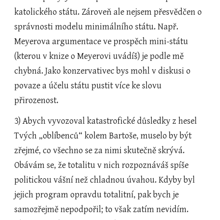
katolického státu. Zároveň ale nejsem přesvědčen o 
správnosti modelu minimálního státu. Např. 
Meyerova argumentace ve prospěch mini-státu 
(kterou v knize o Meyerovi uvádíš) je podle mě 
chybná. Jako konzervativec bys mohl v diskusi o 
povaze a účelu státu pustit více ke slovu 
přirozenost.
3) Abych vyvozoval katastrofické důsledky z hesel 
Tvých „oblíbenců“ kolem Bartoše, muselo by být 
zřejmé, co všechno se za nimi skutečně skrývá. 
Obávám se, že totalitu v nich rozpoznáváš spíše 
politickou vášní než chladnou úvahou. Kdyby byl 
jejich program opravdu totalitní, pak bych je 
samozřejmě nepodpořil; to však zatím nevidím. 