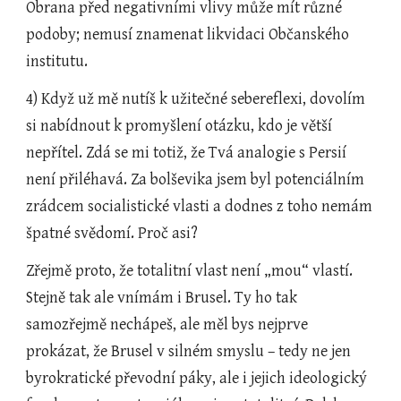
Obrana před negativními vlivy může mít různé 
podoby; nemusí znamenat likvidaci Občanského 
institutu.
4) Když už mě nutíš k užitečné sebereflexi, dovolím 
si nabídnout k promyšlení otázku, kdo je větší 
nepřítel. Zdá se mi totiž, že Tvá analogie s Persií 
není přiléhavá. Za bolševika jsem byl potenciálním 
zrádcem socialistické vlasti a dodnes z toho nemám 
špatné svědomí. Proč asi?
Zřejmě proto, že totalitní vlast není „mou“ vlastí. 
Stejně tak ale vnímám i Brusel. Ty ho tak 
samozřejmě nechápeš, ale měl bys nejprve 
prokázat, že Brusel v silném smyslu – tedy ne jen 
byrokratické převodní páky, ale i jejich ideologický 