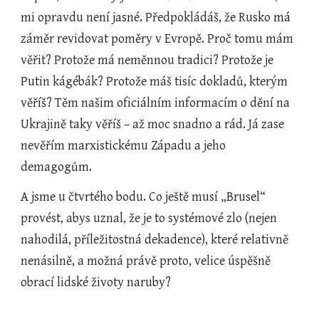
mi opravdu není jasné. Předpokládáš, že Rusko má 
záměr revidovat poměry v Evropě. Proč tomu mám 
věřit? Protože má neměnnou tradici? Protože je 
Putin kágébák? Protože máš tisíc dokladů, kterým 
věříš? Těm našim oficiálním informacím o dění na 
Ukrajině taky věříš – až moc snadno a rád. Já zase 
nevěřím marxistickému Západu a jeho 
demagogům.
A jsme u čtvrtého bodu. Co ještě musí „Brusel“ 
provést, abys uznal, že je to systémové zlo (nejen 
nahodilá, příležitostná dekadence), které relativně 
nenásilně, a možná právě proto, velice úspěšně 
obrací lidské životy naruby?