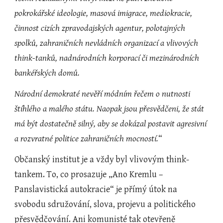
pokrokářské ideologie, masová imigrace, mediokracie, 
činnost cizích zpravodajských agentur, polotajných 
spolků, zahraničních nevládních organizací a vlivových 
think-tanků, nadnárodních korporací či mezinárodních 
bankéřských domů.
Národní demokraté nevěří módním řečem o nutnosti 
štíhlého a malého státu. Naopak jsou přesvědčeni, že stát 
má být dostatečně silný, aby se dokázal postavit agresivní 
a rozvratné politice zahraničních mocností.
“
Občanský institut je a vždy byl vlivovým think-
tankem. To, co prosazuje „Ano Kremlu – 
Panslavistická autokracie“ je přímý útok na 
svobodu sdružování, slova, projevu a politického 
přesvědčování. Ani komunisté tak otevřeně 