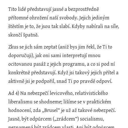
Tito lidé představují jasné a bezprostředně 
přítomné ohrožení naší svobody. Jejich jediným 
štěstím je to, že jsou tak slabí. Kdyby nabírali na síle, 
skončí špatně.
Zkus se jich sám zeptat (aniž bys jim řekl, že Ti to 
doporučuji), jak oni sami interpretují mnou 
ocitovanou pasáž z jejich programu, a co si pod ní 
konkrétně představují. Když jsi takový jejich přítel a 
aktivně jsi je podpořil, snad Ti po pravdě odpoví.
Ad 4) Na nebezpečí levicového, relativistického 
liberalismu se shodneme; lišíme se v praktickém 
hodnocení, zda „Brusel“ je už až takové nebezpečí. 
Jasně, být odpůrcem („zrádcem“) socialismu, 
neznamená být zrádcem vlasti. Ani být odpůrcem 