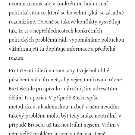
neomarxismus, ale v konkrétním hodnocení 
politické situace, která se ho velmi týká, se zásadně 
rozcházíme. Obecně se takové konflikty vysvětlují 
tak, že si v nepřehlednostech konkrétních 
politických problémů rádi vypomáháme politickou 
vášní; zaujetí tu doplňuje informace a předbíhá 
rozum.
Protože mi záleží na tom, aby Tvoje bohulibé 
působení mělo úroveň, aby nejen umlčovalo různé 
Bartoše, ale prospívalo i náročnějším adresátům, 
dělám Ti opozici. V případě Ruska spíše 
metodickou, akademickou, neboť v něm nevidím 
takový problém; mohu být tedy snáze neutrální. V 
případě Bruselu už tak neutrální nejsem. Vidím v 
něm velký problém, a jsem v něm asi stejně 