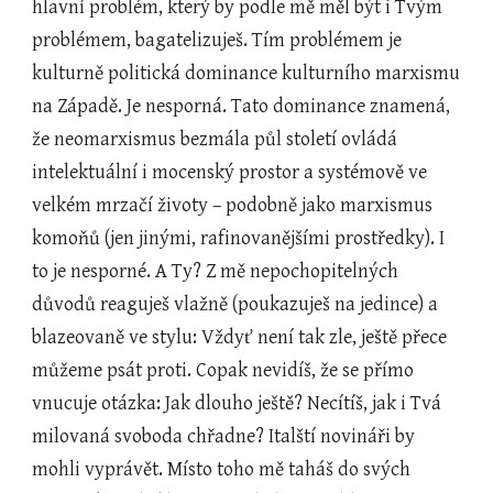
hlavní problém, který by podle mě měl být i Tvým 
problémem, bagatelizuješ. Tím problémem je 
kulturně politická dominance kulturního marxismu 
na Západě. Je nesporná. Tato dominance znamená, 
že neomarxismus bezmála půl století ovládá 
intelektuální i mocenský prostor a systémově ve 
velkém mrzačí životy – podobně jako marxismus 
komoňů (jen jinými, rafinovanějšími prostředky). I 
to je nesporné. A Ty? Z mě nepochopitelných 
důvodů reaguješ vlažně (poukazuješ na jedince) a 
blazeovaně ve stylu: Vždyť není tak zle, ještě přece 
můžeme psát proti. Copak nevidíš, že se přímo 
vnucuje otázka: Jak dlouho ještě? Necítíš, jak i Tvá 
milovaná svoboda chřadne? Italští novináři by 
mohli vyprávět. Místo toho mě taháš do svých 