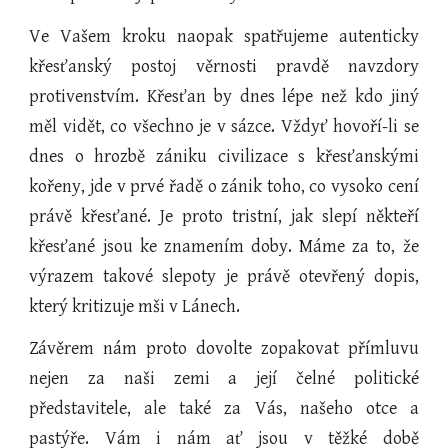
Ve Vašem kroku naopak spatřujeme autenticky
křesťanský postoj věrnosti pravdě navzdory
protivenstvím. Křesťan by dnes lépe než kdo jiný
měl vidět, co všechno je v sázce. Vždyť hovoří-li se
dnes o hrozbě zániku civilizace s křesťanskými
kořeny, jde v prvé řadě o zánik toho, co vysoko cení
právě křesťané. Je proto tristní, jak slepí někteří
křesťané jsou ke znamením doby. Máme za to, že
výrazem takové slepoty je právě otevřený dopis,
který kritizuje mši v Lánech.
Závěrem nám proto dovolte zopakovat přímluvu
nejen za naši zemi a její čelné politické
představitele, ale také za Vás, našeho otce a
pastýře. Vám i nám ať jsou v těžké době