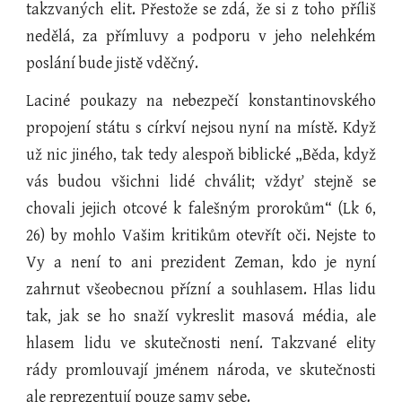
takzvaných elit. Přestože se zdá, že si z toho příliš
nedělá, za přímluvy a podporu v jeho nelehkém
poslání bude jistě vděčný.
Laciné poukazy na nebezpečí konstantinovského
propojení státu s církví nejsou nyní na místě. Když
už nic jiného, tak tedy alespoň biblické „Běda, když
vás budou všichni lidé chválit; vždyť stejně se
chovali jejich otcové k falešným prorokům“ (Lk 6,
26) by mohlo Vašim kritikům otevřít oči. Nejste to
Vy a není to ani prezident Zeman, kdo je nyní
zahrnut všeobecnou přízní a souhlasem. Hlas lidu
tak, jak se ho snaží vykreslit masová média, ale
hlasem lidu ve skutečnosti není. Takzvané elity
rády promlouvají jménem národa, ve skutečnosti
ale reprezentují pouze samy sebe.