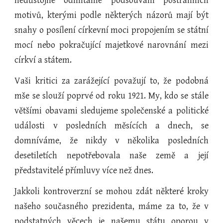
nedůstojné odmítáme podsouvání postranních
motivů, kterými podle některých názorů mají být
snahy o posílení církevní moci propojením se státní
mocí nebo pokračující majetkové narovnání mezi
církví a státem.
Vaši kritici za zarážející považují to, že podobná
mše se slouží poprvé od roku 1921. My, kdo se stále
většími obavami sledujeme společenské a politické
události v posledních měsících a dnech, se
domníváme, že nikdy v několika posledních
desetiletích nepotřebovala naše země a její
představitelé přímluvy více než dnes.
Jakkoli kontroverzní se mohou zdát některé kroky
našeho současného prezidenta, máme za to, že v
podstatných věcech je našemu státu oporou v