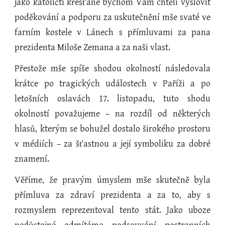
jako katoličtí křesťané bychom Vám chtěli vyslovit
poděkování a podporu za uskutečnění mše svaté ve
farním kostele v Lánech s přímluvami za pana
prezidenta Miloše Zemana a za naši vlast.
Přestože mše spíše shodou okolností následovala
krátce po tragických událostech v Paříži a po
letošních oslavách 17. listopadu, tuto shodu
okolností považujeme – na rozdíl od některých
hlasů, kterým se bohužel dostalo širokého prostoru
v médiích – za šťastnou a její symboliku za dobré
znamení.
Věříme, že pravým úmyslem mše skutečně byla
přímluva za zdraví prezidenta a za to, aby s
rozmyslem reprezentoval tento stát. Jako uboze