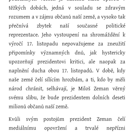
těžkých dobách, jedná v souladu se zdravým
rozumem a v zájmu občanů naší země, a vysoko tak
přečnívá zbytek naší současné politické
reprezentace. Jeho vystoupení na shromáždění k
výročí 17. listopadu nepovažujeme za zneužití
připomínky významných dnů, jak hystericky
upozorňují prezidentovi kritici, ale naopak za
naplnění ducha obou 17. listopadů. V době, kdy
naše země čelí sílícím hrozbám, a ti, kdo by měli
národ chránit, selhávají, je Miloš Zeman věrný
svému slibu, že bude prezidentem dolních deseti
milionů občanů naší země.
Kvůli svým postojům prezident Zeman čelí
mediálnímu opovržení a trvalé nepřízni