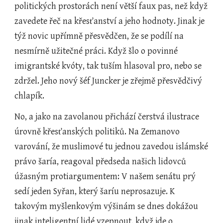
politických prostorách není větší faux pas, než když 
zavedete řeč na křesťanství a jeho hodnoty. Jinak je 
týž novic upřímně přesvědčen, že se podílí na 
nesmírně užitečné práci. Když šlo o povinné 
imigrantské kvóty, tak tuším hlasoval pro, nebo se 
zdržel. Jeho nový šéf Juncker je zřejmě přesvědčivý 
chlapík.
No, a jako na zavolanou přichází čerstvá ilustrace 
úrovně křesťanských politiků. Na Zemanovo 
varování, že muslimové tu jednou zavedou islámské 
právo šaría, reagoval předseda našich lidovců 
úžasným protiargumentem: V našem senátu prý 
sedí jeden Syřan, který šaríu neprosazuje. K 
takovým myšlenkovým výšinám se dnes dokážou 
jinak inteligentní lidé vzepnout, když jde o 