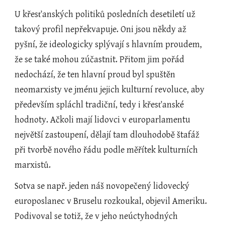
U křesťanských politiků posledních desetiletí už 
takový profil nepřekvapuje. Oni jsou někdy až 
pyšní, že ideologicky splývají s hlavním proudem, 
že se také mohou zúčastnit. Přitom jim pořád 
nedochází, že ten hlavní proud byl spuštěn 
neomarxisty ve jménu jejich kulturní revoluce, aby 
především spláchl tradiční, tedy i křesťanské 
hodnoty. Ačkoli mají lidovci v europarlamentu 
největší zastoupení, dělají tam dlouhodobě štafáž 
při tvorbě nového řádu podle měřítek kulturních 
marxistů.
Sotva se např. jeden náš novopečený lidovecký 
europoslanec v Bruselu rozkoukal, objevil Ameriku. 
Podivoval se totiž, že v jeho neúctyhodných 