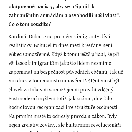
okupované nacisty, aby se připojili k 
zahraničním armádám a osvobodili naši vlast“. 
Co o tom soudíte?
Kardinál Duka se na problém s imigranty dívá 
realisticky. Bohužel to dnes mezi křesťany není 
vůbec samozřejmé. Když k tomu ještě přidal, že při 
vší lásce k imigrantům jakožto lidem nesmíme 
zapomínat na bezpečnost původních občanů, tak už 
mu dnes v tom mainstreamovém třeštění musí být 
člověk za takovou samozřejmou pravdu vděčný. 
Postmoderní myšlení totiž, jak známo, dovršilo 
hodnotovou reorganizaci i ve struktuře osobnosti. 
Na prvním místě to odnesly pravda a zákon. Byly 
nejen zrelativizovány, ale kulturními revolucionáři 