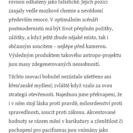
rovnou odhaleny jako fašistické. Jejich pozici 
zaujaly vedle mozkové chemie a nevědomí 
především emoce. V optimálním scénáři 
postmodernistů má být život přeplněn požitky, 
zážitky, a když ještě zbude nějaké místo, tak i 
občasným soucitem – nejlépe před kamerou. 
Výsledným produktem takového antropo-projektu 
jsou masy zdegenerovaných neosobností.
Těchto inovací bohužel nezůstalo ušetřeno ani 
křesťanské myšlení; zvláště když vzalo za svou 
strategii otevřenosti. Najednou jsme překvapeni, že 
i v něm stojí láska proti pravdě, milosrdenství proti 
spravedlnosti, soucit proti zákonu. Akcentované 
hodnoty se rázem mění v karikatury a zženštilost či 
pochopení pro pacifismus jsou vnímány jako 