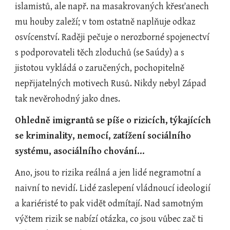
islamistů, ale např. na masakrovaných křesťanech 
mu houby zaleží; v tom ostatně naplňuje odkaz 
osvícenství. Raději pečuje o nerozborné spojenectví 
s podporovateli těch zloduchů (se Saúdy) a s 
jistotou vykládá o zaručených, pochopitelně 
nepřijatelných motivech Rusů. Nikdy nebyl Západ 
tak nevěrohodný jako dnes.
Ohledně imigrantů se píše o rizicích, týkajících 
se kriminality, nemocí, zatížení sociálního 
systému, asociálního chování...
Ano, jsou to rizika reálná a jen lidé negramotní a 
naivní to nevidí. Lidé zaslepení vládnoucí ideologií 
a kariéristé to pak vidět odmítají. Nad samotným 
výčtem rizik se nabízí otázka, co jsou vůbec zač ti 