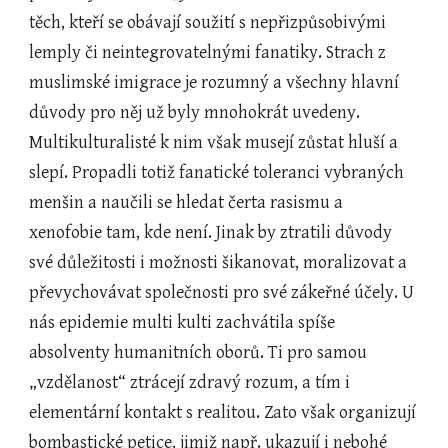
těch, kteří se obávají soužití s nepřizpůsobivými 
lemply či neintegrovatelnými fanatiky. Strach z 
muslimské imigrace je rozumný a všechny hlavní 
důvody pro něj už byly mnohokrát uvedeny. 
Multikulturalisté k nim však musejí zůstat hluší a 
slepí. Propadli totiž fanatické toleranci vybraných 
menšin a naučili se hledat čerta rasismu a 
xenofobie tam, kde není. Jinak by ztratili důvody 
své důležitosti i možnosti šikanovat, moralizovat a 
převychovávat společnosti pro své zákeřné účely. U 
nás epidemie multi kulti zachvátila spíše 
absolventy humanitních oborů. Ti pro samou 
„vzdělanost“ ztrácejí zdravý rozum, a tím i 
elementární kontakt s realitou. Zato však organizují 
bombastické petice, jimiž např. ukazují i nebohé 