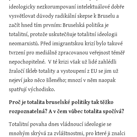
ideologicky nezkorumpovaní intelektuálové dobře 
vysvětlovat důvody radikální skepse k Bruselu a 
začít hned tím prvním: Bruselská politika je 
totalitní, protože uskutečňuje totalitní ideologii 
neomarxistů. Před imigrantskou krizí bylo takové 
tvrzení pro mediálně zpracovanou veřejnost téměř 
nepochopitelné.  V té krizi však už lidé zahlédli 
žraločí škleb totality a vystoupení z EU se jim už 
nejeví jako něco šíleného; mnozí v něm naopak 
spatřují východisko.
Proč je totalita bruselské politiky tak těžko 
rozpoznatelná? A v čem vůbec totalita spočívá?
Totalitní povaha dnes vládnoucí ideologie se 
mnohým skrývá za zvláštnostmi, pro které ji znalci 