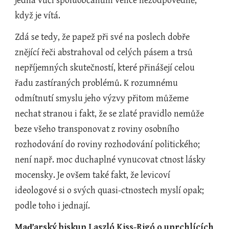
jedná vůči spoluobčanům velice nezodpovědně, 
když je vítá.
Zdá se tedy, že papež při své na poslech dobře 
znějící řeči abstrahoval od celých pásem a trsů 
nepříjemných skutečností, které přinášejí celou 
řadu zastíraných problémů. K rozumnému 
odmítnutí smyslu jeho výzvy přitom můžeme 
nechat stranou i fakt, že se zlaté pravidlo nemůže 
beze všeho transponovat z roviny osobního 
rozhodování do roviny rozhodování politického; 
není např. moc duchaplné vynucovat ctnost lásky 
mocensky. Je ovšem také fakt, že levicoví 
ideologové si o svých quasi-ctnostech myslí opak; 
podle toho i jednají.   
Maďarský biskup Laszló Kiss-Rigó o uprchlících 