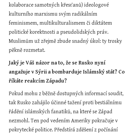
kolaborace samotných křesťanů) ideologové 
kulturního marxismu svým radikálním 
feminismem, multikulturalismem či diktátem 
politické korektnosti a pseudolidských práv. 
Muslimům už zřejmě zbude snadný úkol: ty trosky 
pěkně rozmetat.
Jaký je Váš názor na to, že se Rusko nyní 
angažuje v Sýrii a bombarduje Islámský stát? Co 
říkáte reakcím Západu?
Pokud mohu z běžně dostupných informací soudit, 
tak Rusko zahájilo účinné tažení proti bestiálnímu 
řádění islámských fanatiků, na které se Západ 
nezmohl. Ten pod vedením Ameriky pokračuje v 
pokrytecké politice. Předstírá zděšení z počínání 