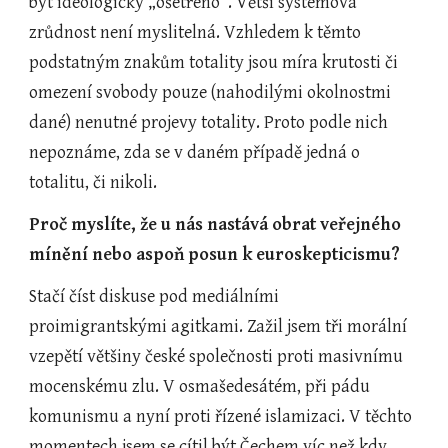
být ideologicky „ošetřeno“. Větší systémová 
zrůdnost není myslitelná. Vzhledem k těmto 
podstatným znakům totality jsou míra krutosti či 
omezení svobody pouze (nahodilými okolnostmi 
dané) nenutné projevy totality. Proto podle nich 
nepoznáme, zda se v daném případě jedná o 
totalitu, či nikoli.    
Proč myslíte, že u nás nastává obrat veřejného 
mínění nebo aspoň posun k euroskepticismu?
Stačí číst diskuse pod mediálními 
proimigrantskými agitkami. Zažil jsem tři morální 
vzepětí většiny české společnosti proti masivnímu 
mocenskému zlu. V osmašedesátém, při pádu 
komunismu a nyní proti řízené islamizaci. V těchto 
momentech jsem se cítil být Čechem víc než kdy 