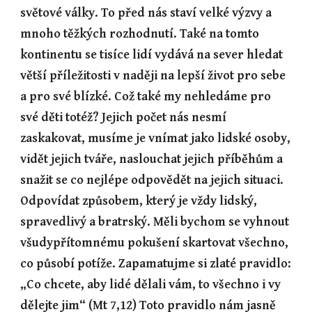
světové války. To před nás staví velké výzvy a 
mnoho těžkých rozhodnutí. Také na tomto 
kontinentu se tisíce lidí vydává na sever hledat 
větší příležitosti v naději na lepší život pro sebe 
a pro své blízké. Což také my nehledáme pro 
své děti totéž? Jejich počet nás nesmí 
zaskakovat, musíme je vnímat jako lidské osoby, 
vidět jejich tváře, naslouchat jejich příběhům a 
snažit se co nejlépe odpovědět na jejich situaci. 
Odpovídat způsobem, který je vždy lidský, 
spravedlivý a bratrský. Měli bychom se vyhnout 
všudypřítomnému pokušení skartovat všechno, 
co působí potíže. Zapamatujme si zlaté pravidlo: 
„Co chcete, aby lidé dělali vám, to všechno i vy 
dělejte jim“ (Mt 7,12) Toto pravidlo nám jasně 