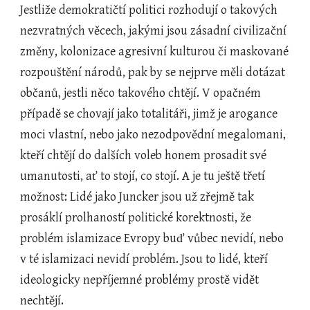
Jestliže demokratičtí politici rozhodují o takových 
nezvratných věcech, jakými jsou zásadní civilizační 
změny, kolonizace agresivní kulturou či maskované 
rozpouštění národů, pak by se nejprve měli dotázat 
občanů, jestli něco takového chtějí. V opačném 
případě se chovají jako totalitáři, jimž je arogance 
moci vlastní, nebo jako nezodpovědní megalomani, 
kteří chtějí do dalších voleb honem prosadit své 
umanutosti, ať to stojí, co stojí. A je tu ještě třetí 
možnost: Lidé jako Juncker jsou už zřejmě tak 
prosáklí prolhaností politické korektnosti, že 
problém islamizace Evropy buď vůbec nevidí, nebo 
v té islamizaci nevidí problém. Jsou to lidé, kteří 
ideologicky nepříjemné problémy prostě vidět 
nechtějí.