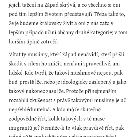
jejich tažení na Západ skrývá, a co všechno si oni 
pod tím lepším životem představují? Třeba také to, 
že je budeme královsky živit a oni z nás zato v 
lepším případě učiní občany druhé kategorie; v tom 
horším úplně zotročí.
Vítat ty muslimy, kteří Západ nenávidí, kteří přišli 
škodit s cílem ho zničit, není ani spravedlivé, ani 
lidské. Kdo tvrdí, že takoví muslimové nejsou, pak 
buď prostě lže, nebo je ideologicky zaslepený a jako 
takový nakonec zase lže. Protože přinejmenším 
rozsáhlá zkušenost s právě takovými muslimy je už 
nepřehlédnutelná. A kdo může skutečně 
zodpovědně říct, kolik takových v té mase 
imigrantů je? Nemůže-li to však pravdivě říct, pak 