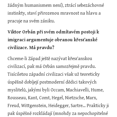
žádným humanismem není), ztrácí sebezáchovné 
instinkty, staví přirozenou mravnost na hlavu a 
pracuje na svém zániku.
Viktor Orbán při svém odmítavém postoji k 
imigraci argumentuje obranou křesťanské 
civilizace. Má pravdu?
Chceme-li Západ ještě nazývat křesťanskou 
civilizací, pak má Orbán samozřejmě pravdu.  
Tisíciletou západní civilizaci však už teoreticky 
úspěšně dobíjejí postmoderní dědici takových 
myslitelů, jakými byli Occam, Machiavelli, Hume, 
Rousseau, Kant, Comt, Hegel, Nietzsche, Marx, 
Freud, Wittgenstein, Heidegger, Sartre… Prakticky ji 
pak úspěšně rozkládají (mnohdy za nepochopitelné 