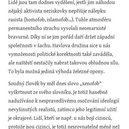
Lidé jsou tam dodnes vyděšení, jestli jim náhodou 
nějaký aktivista neziskovky nepřišije nálepku 
rasista (homofob, islamofob…). Tuhle atmosféru 
permanentního strachu vyvolali neomarxisté 
bravurně. Díky ní se jim pořád daří držet západní 
společnosti v šachu. Havlova družina sice u nás 
vymoženosti politické korektnosti také zaváděla, 
ale naštěstí nestačily nabrat takovou obludnou sílu. 
To byla možná jediná výhoda železné opony.
Soudný člověk by měl dnes slovo „xenofob“ 
vyškrtnout ze svého slovníku. Je totiž hanebně 
nadužíváno k nespravedlivému osočování ideologií 
nevyšinutých realistů, zatímco jeho legitimní užití 
je okrajové. Lidí, kteří se např. u nás bojí cizinců, 
protože jsou cizinci, je totiž nesrovnatelně méně než 