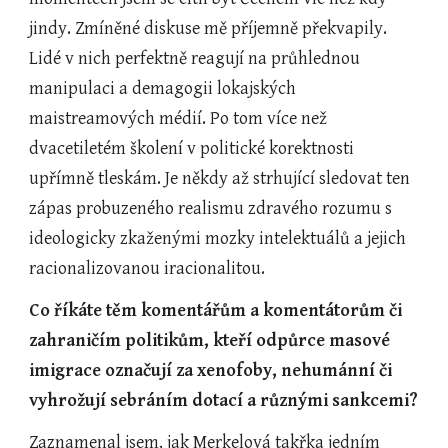
jindy. Zmíněné diskuse mě příjemně překvapily. 
Lidé v nich perfektně reagují na průhlednou 
manipulaci a demagogii lokajských 
maistreamových médií. Po tom více než 
dvacetiletém školení v politické korektnosti 
upřímně tleskám. Je někdy až strhující sledovat ten 
zápas probuzeného realismu zdravého rozumu s 
ideologicky zkaženými mozky intelektuálů a jejich 
racionalizovanou iracionalitou.
Co říkáte těm komentářům a komentátorům či 
zahraničím politikům, kteří odpůrce masové 
imigrace označují za xenofoby, nehumánní či 
vyhrožují sebráním dotací a různými sankcemi?
Zaznamenal jsem, jak Merkelová takřka jedním 