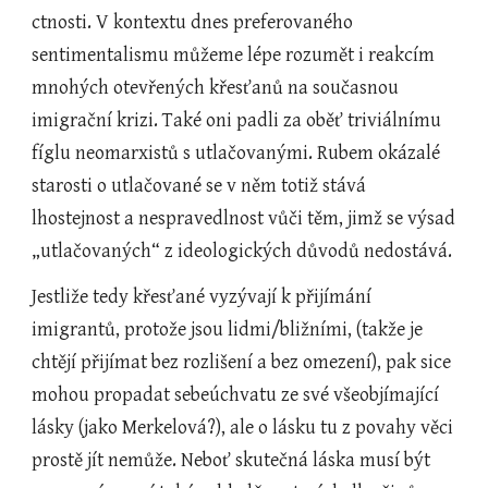
ctnosti. V kontextu dnes preferovaného 
sentimentalismu můžeme lépe rozumět i reakcím 
mnohých otevřených křesťanů na současnou 
imigrační krizi. Také oni padli za oběť triviálnímu 
fíglu neomarxistů s utlačovanými. Rubem okázalé 
starosti o utlačované se v něm totiž stává 
lhostejnost a nespravedlnost vůči těm, jimž se výsad 
„utlačovaných“ z ideologických důvodů nedostává.
Jestliže tedy křesťané vyzývají k přijímání 
imigrantů, protože jsou lidmi/bližními, (takže je 
chtějí přijímat bez rozlišení a bez omezení), pak sice 
mohou propadat sebeúchvatu ze své všeobjímající 
lásky (jako Merkelová?), ale o lásku tu z povahy věci 
prostě jít nemůže. Neboť skutečná láska musí být 