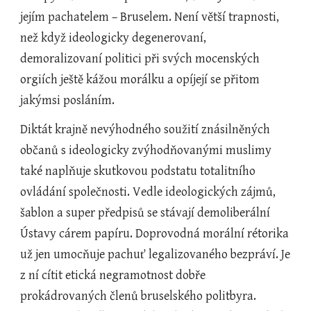
jejím pachatelem – Bruselem. Není větší trapnosti, 
než když ideologicky degenerovaní, 
demoralizovaní politici při svých mocenských 
orgiích ještě kážou morálku a opíjejí se přitom 
jakýmsi posláním.
Diktát krajně nevýhodného soužití znásilněných 
občanů s ideologicky zvýhodňovanými muslimy 
také naplňuje skutkovou podstatu totalitního 
ovládání společnosti. Vedle ideologických zájmů, 
šablon a super předpisů se stávají demoliberální 
Ústavy cárem papíru. Doprovodná morální rétorika 
už jen umocňuje pachuť legalizovaného bezpráví. Je 
z ní cítit etická negramotnost dobře 
prokádrovaných členů bruselského politbyra. 