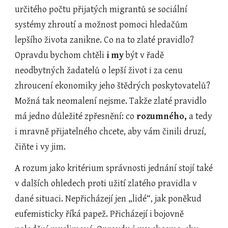
určitého počtu přijatých migrantů se sociální 
systémy zhroutí a možnost pomoci hledačům 
lepšího života zanikne. Co na to zlaté pravidlo? 
Opravdu bychom chtěli 
i my
 být v řadě 
neodbytných žadatelů o lepší život i za cenu 
zhroucení ekonomiky jeho štědrých poskytovatelů? 
Možná tak neomalení nejsme. Takže zlaté pravidlo 
má jedno důležité zpřesnění: co
 rozumného, 
a tedy 
i mravně přijatelného chcete, aby vám činili druzí, 
čiňte i vy jim.
A rozum jako kritérium správnosti jednání stojí také 
v dalších ohledech proti užití zlatého pravidla v 
dané situaci. Nepřicházejí jen „lidé“, jak poněkud 
eufemisticky říká papež. Přicházejí i bojovně 