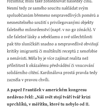
rozumná; musí také zohledňovat následky činů. 
Nesmí tedy ze samého soucitu nakládat svým 
spoluobčanům břemeno nespravedlivých poměrů a 
nesnesitelného soužití s privilegovanými objekty 
falešného milosrdenství (např. v no-go zónách). V 
síle falešné lásky a sebeklamu o své ušlechtilosti 
pak tito sluníčkáři snadno a nespravedlivě obviňují 
kritiky imigrantů či multikulti receptů z xenofobie 
a nenávisti. Měla by je více zajímat realita než 
příležitost k okázalému předvádění či vnucování 
solidárního cítění. Kardinálova prostá pravda tedy 
zazněla v pravou chvíli.   
A papež František v americkém kongresu 
nedávno řekl: „Náš svět stojí tváří tvář krizi 
uprchlíků, v měřítku, které tu nebylo od II. 