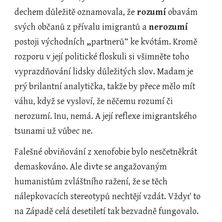
dechem důležitě oznamovala, že 
rozumí
 obavám 
svých občanů z přívalu imigrantů a 
nerozumí 
postoji východních
 „
partnerů“ ke kvótám. Kromě 
rozporu v její politické floskuli si všimněte toho 
vyprazdňování lidsky důležitých slov. Madam je 
prý brilantní analytička, takže by přece mělo mít 
váhu, když se vysloví, že něčemu rozumí či 
nerozumí. Inu, nemá. A její reflexe imigrantského 
tsunami už vůbec ne.     
Falešné obviňování z xenofobie bylo nesčetněkrát 
demaskováno. Ale divte se angažovaným 
humanistům zvláštního ražení, že se těch 
nálepkovacích stereotypů nechtějí vzdát. Vždyť to 
na Západě celá desetiletí tak bezvadně fungovalo. 