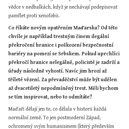
vědce v nedbalkách, když je nechávají podepisovat 
pamflet proti xenofobii.    
Co říkáte novým opatřením Maďarska? Od této 
chvíle je například trestným činem ilegální 
překročení hranice i poškození bezpečnostní 
bariéry na pomezí se Srbskem. Pokud uprchlíci 
překročí hranice nelegálně, policisté je zadrží a 
úřady následně vyhostí. Navíc jim hrozí až 
tříleté vězení. Za převaděčství může být udělen 
až dvacetiletý nepodmíněný trest. Měli bychom 
se tím inspirovat, nebo to odmítáte?
Maďaři dělají jen to, co dělala v historii každá 
normální země. To jen postmoderní Západ, 
ochromený svým humanismem (který především 