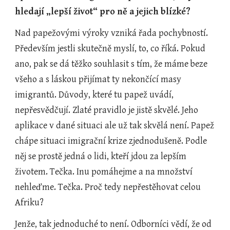
hledají „lepší život“ pro ně a jejich blízké?
Nad papežovými výroky vzniká řada pochybností. 
Především jestli skutečně myslí, to, co říká. Pokud 
ano, pak se dá těžko souhlasit s tím, že máme beze 
všeho a s láskou přijímat ty nekončící masy 
imigrantů. Důvody, které tu papež uvádí, 
nepřesvědčují. Zlaté pravidlo je jistě skvělé. Jeho 
aplikace v dané situaci ale už tak skvělá není. Papež 
chápe situaci imigrační krize zjednodušeně. Podle 
něj se prostě jedná o lidi, kteří jdou za lepším 
životem. Tečka. Inu pomáhejme a na množství 
nehleďme. Tečka. Proč tedy nepřestěhovat celou 
Afriku?
Jenže, tak jednoduché to není. Odborníci vědí, že od 