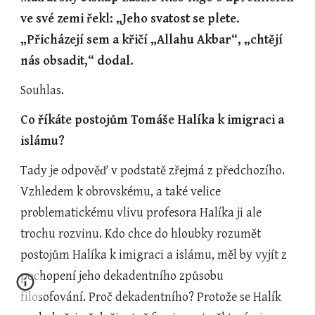
ve své zemi řekl: „Jeho svatost se plete.  
„Přicházejí sem a křičí „Allahu Akbar“, „chtějí 
nás obsadit,“ dodal.
Souhlas.
Co říkáte postojům Tomáše Halíka k imigraci a 
islámu?
Tady je odpověď v podstatě zřejmá z předchozího. 
Vzhledem k obrovskému, a také velice 
problematickému vlivu profesora Halíka ji ale 
trochu rozvinu. Kdo chce do hloubky rozumět 
postojům Halíka k imigraci a islámu, měl by vyjít z 
pochopení jeho dekadentního způsobu  
filosofování. Proč dekadentního? Protože se Halík 