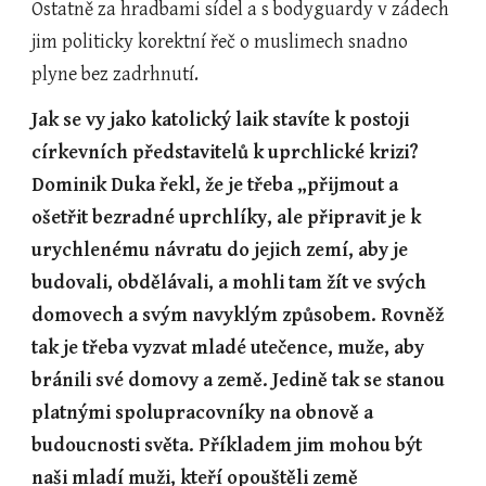
Ostatně za hradbami sídel a s bodyguardy v zádech 
jim politicky korektní řeč o muslimech snadno 
plyne bez zadrhnutí.    
Jak se vy jako katolický laik stavíte k postoji 
církevních představitelů k uprchlické krizi? 
Dominik Duka řekl, že je třeba „přijmout a 
ošetřit bezradné uprchlíky, ale připravit je k 
urychlenému návratu do jejich zemí, aby je 
budovali, obdělávali, a mohli tam žít ve svých 
domovech a svým navyklým způsobem. Rovněž 
tak je třeba vyzvat mladé utečence, muže, aby 
bránili své domovy a země. Jedině tak se stanou 
platnými spolupracovníky na obnově a 
budoucnosti světa. Příkladem jim mohou být 
naši mladí muži, kteří opouštěli země 