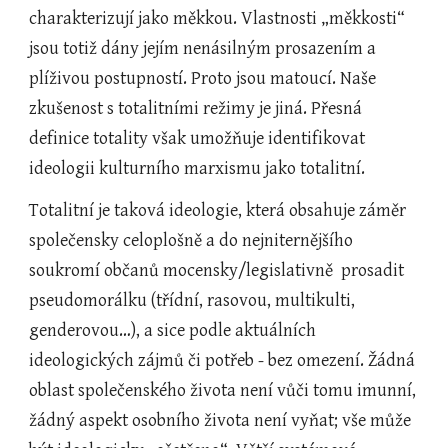
charakterizují jako měkkou. Vlastnosti „měkkosti“ 
jsou totiž dány jejím nenásilným prosazením a 
plíživou postupností. Proto jsou matoucí. Naše 
zkušenost s totalitními režimy je jiná. Přesná 
definice totality však umožňuje identifikovat 
ideologii kulturního marxismu jako totalitní.
Totalitní je taková ideologie, která obsahuje záměr 
společensky celoplošně a do nejniternějšího 
soukromí občanů mocensky/legislativně  prosadit 
pseudomorálku (třídní, rasovou, multikulti, 
genderovou…), a sice podle aktuálních 
ideologických zájmů či potřeb - bez omezení. Žádná 
oblast společenského života není vůči tomu imunní, 
žádný aspekt osobního života není vyňat; vše může 