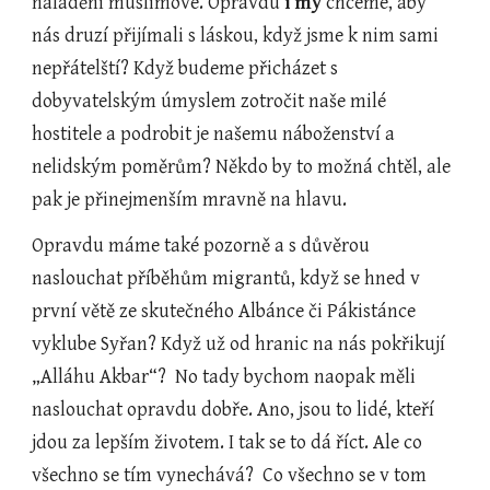
naladění muslimové. Opravdu 
i my
 chceme, aby 
nás druzí přijímali s láskou, když jsme k nim sami 
nepřátelští? Když budeme přicházet s 
dobyvatelským úmyslem zotročit naše milé 
hostitele a podrobit je našemu náboženství a 
nelidským poměrům? Někdo by to možná chtěl, ale 
pak je přinejmenším mravně na hlavu.
Opravdu máme také pozorně a s důvěrou 
naslouchat příběhům migrantů, když se hned v 
první větě ze skutečného Albánce či Pákistánce 
vyklube Syřan? Když už od hranic na nás pokřikují 
„Alláhu Akbar“?  No tady bychom naopak měli 
naslouchat opravdu dobře. Ano, jsou to lidé, kteří 
jdou za lepším životem. I tak se to dá říct. Ale co 
všechno se tím vynechává?  Co všechno se v tom 