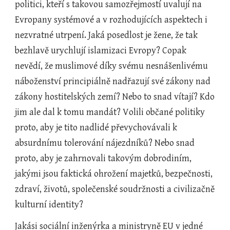
politici, kteří s takovou samozřejmostí uvalují na 
Evropany systémové a v rozhodujících aspektech i 
nezvratné utrpení. Jaká posedlost je žene, že tak 
bezhlavě urychlují islamizaci Evropy? Copak 
nevědí, že muslimové díky svému nesnášenlivému 
náboženství principiálně nadřazují své zákony nad 
zákony hostitelských zemí? Nebo to snad vítají? Kdo 
jim ale dal k tomu mandát? Volili občané politiky 
proto, aby je tito nadlidé převychovávali k 
absurdnímu tolerování nájezdníků? Nebo snad 
proto, aby je zahrnovali takovým dobrodiním, 
jakými jsou faktická ohrožení majetků, bezpečnosti, 
zdraví, životů, společenské soudržnosti a civilizačně 
kulturní identity?
Jakási sociální inženýrka a ministryně EU v jedné 