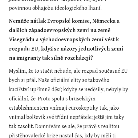
povinnou obhajobu ideologického lhaní.  
Nemůže nátlak Evropské komise, Německa a 
dalších západoevropských zemí na země 
Visegrádu a východoevropských zemí vést k 
rozpadu EU, když se názory jednotlivých zemí 
na imigranty tak silně rozcházejí?
Myslím, že to stačit nebude, ale rozpad současné EU 
bych si přál. Naše oficiální elity se takového 
kacířství upřímně děsí; kdyby se neděsily, nebyly by 
oficiální, že. Proto spolu s bruselským 
establishmentem vnímají euroskeptiky tak, jako 
vnímal bolševik své třídní nepřátele; ještě jim taky 
tak zasolit. Domnívám se ale, že právě s realitou 
přistěhovalecké krize nastal čas, kdy by měli ti 