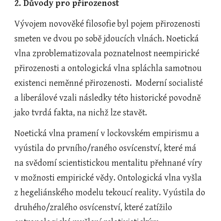
2. Důvody pro přirozenost    
Vývojem novověké filosofie byl pojem přirozenosti 
smeten ve dvou po sobě jdoucích vlnách. Noetická 
vlna zproblematizovala poznatelnost neempirické 
přirozenosti a ontologická vlna spláchla samotnou 
existenci neměnné přirozenosti.  Moderní socialisté 
a liberálové vzali následky této historické povodně 
jako tvrdá fakta, na nichž lze stavět.
Noetická vlna pramení v lockovském empirismu a 
vyústila do prvního/raného osvícenství, které má 
na svědomí scientistickou mentalitu přehnané víry 
v možnosti empirické vědy. Ontologická vlna vyšla 
z hegeliánského modelu tekoucí reality. Vyústila do 
druhého/zralého osvícenství, které zatížilo 