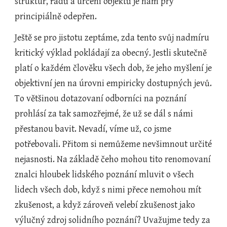
struktur, řádů a určení objektů je nám prý 
principiálně odepřen.
Ještě se pro jistotu zeptáme, zda tento svůj nadmíru 
kritický výklad pokládají za obecný. Jestli skutečně 
platí o každém člověku všech dob, že jeho myšlení je 
objektivní jen na úrovni empiricky dostupných jevů. 
To většinou dotazovaní odborníci na poznání 
prohlásí za tak samozřejmé, že už se dál s námi 
přestanou bavit. Nevadí, víme už, co jsme 
potřebovali. Přitom si nemůžeme nevšimnout určité 
nejasnosti. Na základě čeho mohou tito renomovaní 
znalci hloubek lidského poznání mluvit o všech 
lidech všech dob, když s nimi přece nemohou mít 
zkušenost, a když zároveň velebí zkušenost jako 
výlučný zdroj solidního poznání? Uvažujme tedy za 