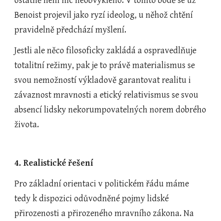
ostatně není nic neobvyklého. V tomto bodě se už 
Benoist projevil jako ryzí ideolog, u něhož chtění 
pravidelně předchází myšlení.
Jestli ale něco filosoficky zakládá a ospravedlňuje 
totalitní režimy, pak je to právě materialismus se 
svou nemožností výkladově garantovat realitu i 
závaznost mravnosti a etický relativismus se svou 
absencí lidsky nekorumpovatelných norem dobrého 
života.
4. Realistické řešení
Pro základní orientaci v politickém řádu máme 
tedy k dispozici odůvodněné pojmy lidské 
přirozenosti a přirozeného mravního zákona. Na 