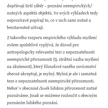
dopřávají širší záběr – poznání neempirických/ 
nutných aspektů objektů. Ve svých výkladech tedy 
neprozíravě popírají to, co v nich sami nutně a 
bezstarostně užívají.
Z takového rozporu empirického výkladu myšlení 
ovšem spolehlivě vyplývá, že důvod pro 
antropologicky relevantní tezi o nepoznatelnosti 
neempirické přirozenosti (tj. striktní vazba myšlení 
na zkušenost), který filosofové raného osvícenství 
obecně akceptují, je mylný. Mylná je ale i samotná 
teze o nepoznatelnosti neempirické přirozenosti. 
Neboť v obecnině 
člověk 
lidskou přirozenost nutně 
poznáváme. Jinak se můžeme rozloučit s obecným 
poznáním lidského poznání.