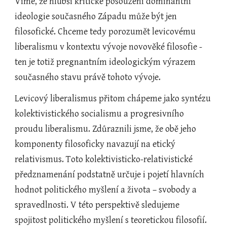
Víme, že hlubší kritické posouzení dominantní 
ideologie současného Západu může být jen 
filosofické. Chceme tedy porozumět levicovému 
liberalismu v kontextu vývoje novověké filosofie - 
ten je totiž pregnantním ideologickým výrazem 
současného stavu právě tohoto vývoje.
Levicový liberalismus přitom chápeme jako syntézu 
kolektivistického socialismu a progresivního 
proudu liberalismu. Zdůraznili jsme, že obě jeho 
komponenty filosoficky navazují na etický 
relativismus. Toto kolektivisticko-relativistické 
předznamenání podstatně určuje i pojetí hlavních 
hodnot politického myšlení a života – svobody a 
spravedlnosti. V této perspektivě sledujeme 
spojitost politického myšlení s teoretickou filosofií.