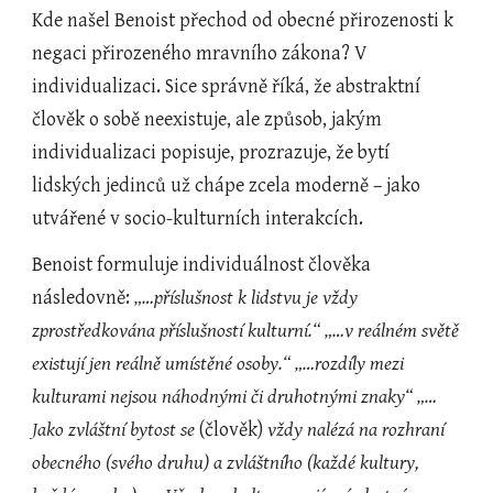
Kde našel Benoist přechod od obecné přirozenosti k 
negaci přirozeného mravního zákona? V 
individualizaci. Sice správně říká, že abstraktní 
člověk o sobě neexistuje, ale způsob, jakým 
individualizaci popisuje, prozrazuje, že bytí 
lidských jedinců už chápe zcela moderně – jako 
utvářené v socio-kulturních interakcích.
Benoist formuluje individuálnost člověka 
následovně: 
„…příslušnost k lidstvu je vždy 
zprostředkována příslušností kulturní.“ „…v reálném světě 
existují jen reálně umístěné osoby.“ „…rozdíly mezi 
kulturami nejsou náhodnými či druhotnými znaky“ „…
Jako zvláštní bytost se 
(člověk) 
vždy
nalézá na rozhraní 
obecného (svého druhu) a zvláštního (každé kultury, 