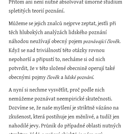
Přitom ani není nutné absolvovat úmorné studium 
spletitých teorií poznání.
Můžeme se jejich znalců nejprve zeptat, jestli při 
těch hlubokých analýzách lidského poznání 
náhodou neužívají obecný pojem 
poznávající člověk. 
Když se nad triviálností této otázky rovnou 
nepohorší a připustí to, necháme si od nich 
potvrdit, že v této složené obecnině operují také 
obecnými pojmy 
člověk 
a
 lidské poznání.
A nyní si nechme vysvětlit, proč podle nich 
nemůžeme poznávat neempirické skutečnosti. 
Dozvíme se, že naše myšlení je striktně vázáno na 
zkušenost, která postihuje jen měnlivé, a tudíž jen 
nahodilé jevy. Průnik do případné oblasti nutných 