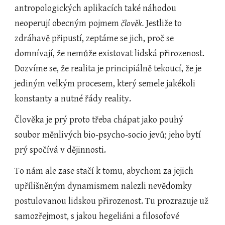
antropologických aplikacích také náhodou 
neoperují obecným pojmem 
člověk. 
Jestliže to 
zdráhavě připustí, zeptáme se jich, proč se 
domnívají, že nemůže existovat lidská přirozenost. 
Dozvíme se, že realita je principiálně tekoucí, že je 
jediným velkým procesem, který semele jakékoli 
konstanty a nutné řády reality.
Člověka je prý proto třeba chápat jako pouhý 
soubor měnlivých bio-psycho-socio jevů; jeho bytí 
prý spočívá v dějinnosti.
To nám ale zase stačí k tomu, abychom za jejich 
upřílišněným dynamismem nalezli nevědomky 
postulovanou lidskou přirozenost. Tu prozrazuje už 
samozřejmost, s jakou hegeliáni a filosofové 