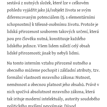
sestává z nutných složek, které lze v celkovém 
pohledu vyjádřit jako Já/subjekt života se svým 
diferencovaným potenciálem (tj. s elementárními 
schopnostmi) k tělesně-osobnímu životu. Protože je 
lidská přirozenost souborem takových určení, která 
jsou pro člověka nutná, konstituuje každého 
lidského jedince. Všem lidem náleží celý obsah 
lidské přirozenosti; jinak by nebyli lidmi.
Na tomto interním vztahu přirozeně nutného a 
obecného můžeme pochopit i základní atributy, tzv. 
formální vlastnosti mravního zákona: Nutnost, 
neměnnost a obecnou platnost jeho obsahů. Právě v 
nich spočívá absolutnost mravního zákona, která 
tak irituje moderní intelektuály, autority soudobého 
politického myšlení nevyjímaje. Důvod 