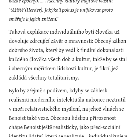
každé epochy). „…Všechny kultury mají své vlastní 
´těžiště´(Herder). Jakýkoli pokus je unifikovat proto 
směřuje k jejich zničení.“
Taková explikace individuálního bytí člověka už 
dovoluje zdrcující závěr o mravnosti: Obecný zákon 
dobrého života, který by vedl k finální dokonalosti 
každého člověka všech dob a kultur, takže by se stal 
i obecným měřítkem lidskosti kultur, je fikcí, jež 
zakládá všechny totalitarismy.
Bylo by zřejmě s podivem, kdyby se záblesk 
realismu moderního intelektuála nakonec neztratil 
v moři relativistického myšlení, na jehož vlnách se 
Benoist také veze. Obecnou lidskou přirozenost 
chápe Benoist ještě realisticky, jako před-sociální 
identitu lidství, která se realizuje – individualizuje v 