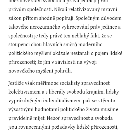
liberálové staví svobodu a práva jedinců proti 
právům společnosti. Nikoli relativizovaný mravní 
zákon přitom shodně popírají. Společným důvodem 
takového nerozumného vyhrocování práv jedince a 
společnosti je tedy právě ten neblahý fakt, že se 
stoupenci obou hlavních směrů moderního 
politického myšlení okázale nestarali o pojem lidské 
přirozenosti; že jím v závislosti na vývoji 
novověkého myšlení pohrdli.
Jestliže však měříme se socialisty spravedlnost 
kolektivismem a s liberály svobodu krajním, lidsky 
vyprázdněným individualismem, pak se s těmito 
výsostnými hodnotami politického života musíme 
pravidelně míjet. Neboť spravedlnost a svoboda 
jsou rovnocennými požadavky lidské přirozenosti, 