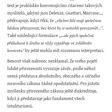
text je prokládán konvenujícími citacemi takových 
myslitelů, jakými jsou Deleuze, Guattari, Marcuse…, 
překvapuje, když říká, že „
všichni lidé mají společnou 
lidskou přirozenost, bez které by si nemohli porozumět…“.
Také následující formulace „…
ale jejich společná 
příslušnost k druhu se vždy vyjadřuje ve zvláštním 
kontextu“ 
by ještě mohla mít rozumnou interpretaci.
Benoist však nakonec nezklamal. Ze svého pojetí 
lidské přirozenosti vyvozuje závěr, podle něhož 
nemá představa absolutního, obecného a věčného 
mravního zákona žádné opodstatnění. Pro jistotu 
myšlenku přirozeného zákona ještě diskredituje, 
když ji představuje jako fundament všech 
totalitarismů.