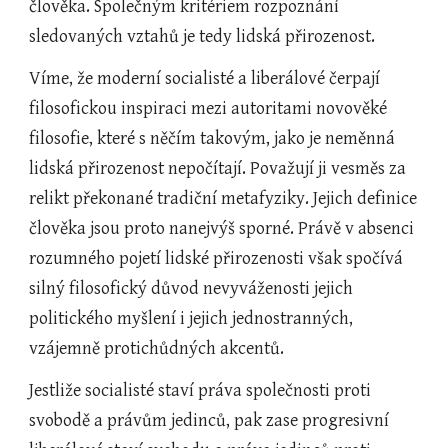
člověka. Společným kritériem rozpoznání 
sledovaných vztahů je tedy lidská přirozenost.
Víme, že moderní socialisté a liberálové čerpají 
filosofickou inspiraci mezi autoritami novověké 
filosofie, které s něčím takovým, jako je neměnná 
lidská přirozenost nepočítají. Považují ji vesměs za 
relikt překonané tradiční metafyziky. Jejich definice 
člověka jsou proto nanejvýš sporné. Právě v absenci 
rozumného pojetí lidské přirozenosti však spočívá 
silný filosofický důvod nevyváženosti jejich 
politického myšlení i jejich jednostranných, 
vzájemně protichůdných akcentů.  
Jestliže socialisté staví práva společnosti proti 
svobodě a právům jedinců, pak zase progresivní 