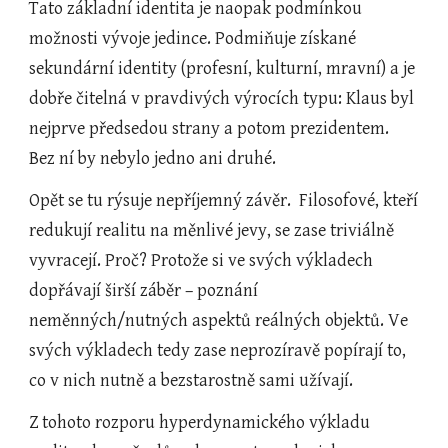
Tato základní identita je naopak podmínkou 
možnosti vývoje jedince. Podmiňuje získané 
sekundární identity (profesní, kulturní, mravní) a je 
dobře čitelná v pravdivých výrocích typu: Klaus byl 
nejprve předsedou strany a potom prezidentem. 
Bez ní by nebylo jedno ani druhé.
Opět se tu rýsuje nepříjemný závěr.  Filosofové, kteří 
redukují realitu na měnlivé jevy, se zase triviálně 
vyvracejí. Proč? Protože si ve svých výkladech 
dopřávají širší záběr – poznání 
neměnných/nutných aspektů reálných objektů. Ve 
svých výkladech tedy zase neprozíravě popírají to, 
co v nich nutně a bezstarostně sami užívají.
Z tohoto rozporu hyperdynamického výkladu 