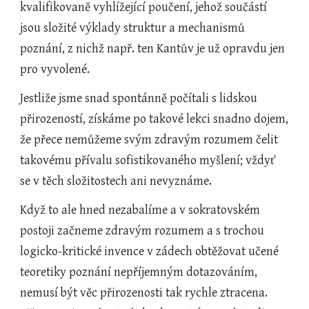
kvalifikovaně vyhlížející poučení, jehož součástí 
jsou složité výklady struktur a mechanismů 
poznání, z nichž např. ten Kantův je už opravdu jen 
pro vyvolené.
Jestliže jsme snad spontánně počítali s lidskou 
přirozeností, získáme po takové lekci snadno dojem, 
že přece nemůžeme svým zdravým rozumem čelit 
takovému přívalu sofistikovaného myšlení; vždyť 
se v těch složitostech ani nevyznáme.
Když to ale hned nezabalíme a v sokratovském 
postoji začneme zdravým rozumem a s trochou 
logicko-kritické invence v zádech obtěžovat učené 
teoretiky poznání nepříjemným dotazováním, 
nemusí být věc přirozenosti tak rychle ztracena. 