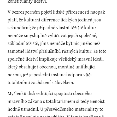
konstituanty lidství.
V bezrozporném pojetí lidské přirozenosti naopak 
platí, že kulturní diference lidských jedinců jsou 
sekundární; že případné vlastní těžiště kultur 
nemůže smysluplně vylučovat jejich společné, 
základní těžiště, jímž nemůže být nic jiného než 
samotné lidství příslušníků různých kultur; že toto 
společné lidství implikuje všelidský mravní ideál, 
který obsahuje i obecnou, morálně unifikující 
normu, jež je poslední instancí odporu vůči 
totalitnímu zacházení s člověkem.
Myšlenku diskreditující spojitosti obecného 
mravního zákona s totalitarismem si tedy Benoist 
hodně usnadnil. U přesvědčeného materialisty to 