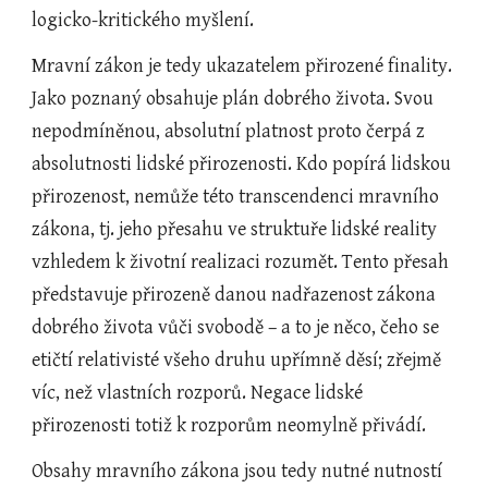
logicko-kritického myšlení.
Mravní zákon je tedy ukazatelem přirozené finality. 
Jako poznaný obsahuje plán dobrého života. Svou 
nepodmíněnou, absolutní platnost proto čerpá z 
absolutnosti lidské přirozenosti. Kdo popírá lidskou 
přirozenost, nemůže této transcendenci mravního 
zákona, tj. jeho přesahu ve struktuře lidské reality 
vzhledem k životní realizaci rozumět. Tento přesah 
představuje přirozeně danou nadřazenost zákona 
dobrého života vůči svobodě – a to je něco, čeho se 
etičtí relativisté všeho druhu upřímně děsí; zřejmě 
víc, než vlastních rozporů. Negace lidské 
přirozenosti totiž k rozporům neomylně přivádí.
Obsahy mravního zákona jsou tedy nutné nutností 