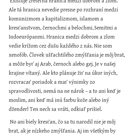
 Existuje zreteľná hranica medzi dobrom a zlom. 
Ale tá hranica nevedie presne po rozhraní medzi 
komunizmom a kapitalizmom, islamom a 
kresťanstvom, černochmi a belochmi,
Semitmi a 
Indoeurópanmi. Hranica medzi dobrom a zlom 
vedie krížom cez dušu každého z nás. Nie som 
xenofób. Človek ušľachtilého zmýšľania je môj brat, 
a môže byť aj Arab, černoch alebo gej. Je v našej 
krajine vítaný. Ale kto plánuje žiť na úkor iných, 
rozvracať poriadok a mať výnimky zo 
spravodlivosti, nemá na ne nárok – a to ani keď je 
moslim, ani keď má inú farbu kože alebo iný 
džender! Ten nech sa vráti, odkiaľ prišiel.
 No ani biely kresťan, čo sa tu narodil nie je môj 
brat, ak je nízkeho zmýšľania. Aj im všetkým by 