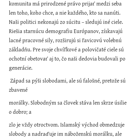
komunita má prirodzené právo prijať medzi seba 
len toho, koho chce, a nie každého, kto sa nanúti.  
Naši politici nekonajú zo súcitu – sledujú iné ciele. 
Riešia starnúcu demografiu Európanov, získavajú 
lacné pracovné sily, rozširujú si ľavicovú volebnú 
základňu. Pre svoje chvíľkové a polovičaté ciele sú 
ochotní obetovať aj to, čo naši dedovia budovali po 
generácie.
 Západ sa pýši slobodami, ale sú falošné, pretože sú 
zbavené
morálky. Slobodným sa človek stáva len skrze úsilie 
o dobro; a
zlo je vždy otroctvom. Islamský východ obmedzuje 
slobody a nadraďuje im náboženskú morálku, ale 