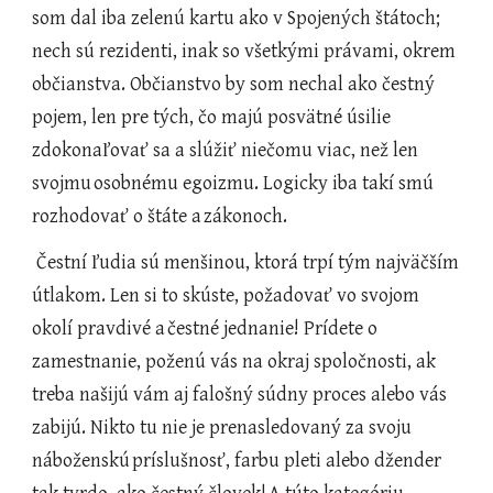
som dal iba zelenú kartu ako v Spojených štátoch; 
nech sú rezidenti, inak so všetkými právami, okrem 
občianstva. Občianstvo by som nechal ako čestný 
pojem, len pre tých, čo majú posvätné úsilie 
zdokonaľovať sa a slúžiť niečomu viac, než len 
svojmu
osobnému egoizmu. Logicky iba takí smú 
rozhodovať o štáte a
zákonoch.
 Čestní ľudia sú menšinou, ktorá trpí tým najväčším 
útlakom. Len si to skúste, požadovať vo svojom 
okolí pravdivé a
čestné jednanie! Prídete o 
zamestnanie, poženú vás na okraj spoločnosti, ak 
treba našijú vám aj falošný súdny proces alebo vás 
zabijú. Nikto tu nie je prenasledovaný za svoju 
náboženskú
príslušnosť, farbu pleti alebo džender 