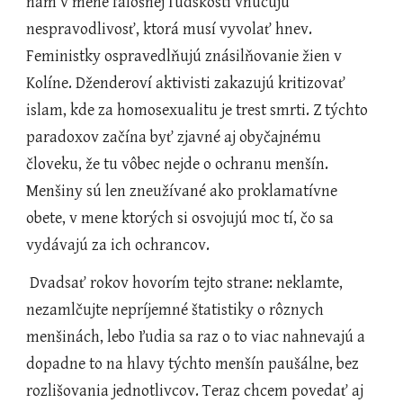
nám v mene falošnej ľudskosti vnucujú 
nespravodlivosť, ktorá musí vyvolať hnev. 
Feministky ospravedlňujú znásilňovanie žien v 
Kolíne. Dženderoví aktivisti zakazujú kritizovať 
islam, kde za homosexualitu je trest smrti. Z týchto 
paradoxov začína byť zjavné aj obyčajnému 
človeku, že tu vôbec nejde o ochranu menšín. 
Menšiny sú len zneužívané ako proklamatívne 
obete, v mene ktorých si osvojujú moc tí, čo sa 
vydávajú za ich ochrancov.
 Dvadsať rokov hovorím tejto strane: neklamte, 
nezamlčujte nepríjemné štatistiky o rôznych 
menšinách, lebo ľudia sa raz o to viac nahnevajú a 
dopadne to na hlavy týchto menšín paušálne, bez 
rozlišovania jednotlivcov. Teraz chcem povedať aj 