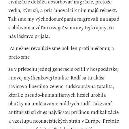
civilizácie dokážu absorbovať migrácie, pretože 
vedia, kým sú, a prisťahovalci k nim majú rešpekt. 
Tak sme my východoeurópania migrovali na západ 
s obdivom a vôľou osvojiť si mravy tej krajiny, čo 
nás láskavo prijala.  
 Za nežnej revolúcie sme boli len proti niečomu; a 
preto sme
sa v priebehu jednej generácie ocitli v hospodárskej 
i novej myšlienkovej totalite. Rodí sa tu akási 
ľavicovo-liberálno-zeleno-ľudskoprávna totalita, 
ktorá z pseudo-humanitárnych hesiel urobila 
obušky na umlčiavanie múdrych ľudí. Takzvaní  
antifašisti sú dnes najväčšou príčinou radikalizácie 
a vzostupu neonacistických strán v Európe. Pretože 