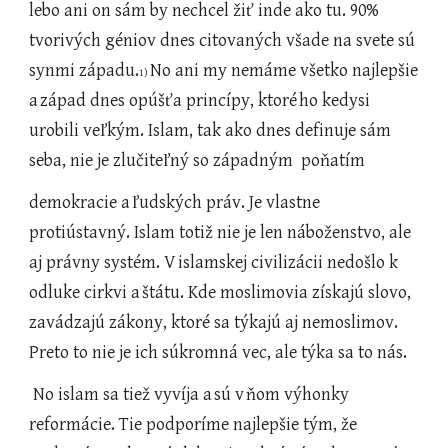
lebo ani on sám by nechcel žiť inde ako tu. 90% 
tvorivých géniov dnes citovaných všade na svete sú 
synmi západu.
No ani my nemáme všetko najlepšie 
1) 
a
západ dnes opúšťa princípy, ktoré
ho kedysi 
urobili veľkým. Islam, tak ako dnes definuje sám 
seba, nie je zlučiteľný so západným  poňatím
demokracie a
ľudských práv. Je vlastne 
protiústavný. Islam totiž nie je len náboženstvo, ale 
aj právny systém. V
islamskej civilizácii nedošlo k
odluke cirkvi a
štátu. Kde moslimovia získajú slovo, 
zavádzajú zákony, ktoré sa týkajú aj nemoslimov. 
Preto to nie je ich súkromná vec, ale týka sa to nás.
 No islam sa tiež vyvíja a
sú v
ňom výhonky 
reformácie. Tie podporíme najlepšie tým, že 