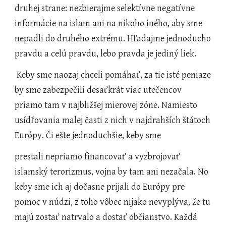
druhej strane: nezbierajme selektívne negatívne  
informácie na islam ani na nikoho iného, aby sme 
nepadli do druhého extrému. Hľadajme jednoducho 
pravdu a celú pravdu, lebo pravda je jediný liek.
 Keby sme naozaj chceli pomáhať, za tie isté peniaze 
by sme zabezpečili desaťkrát viac utečencov 
priamo tam v najbližšej mierovej zóne. Namiesto 
usídľovania malej časti z nich v najdrahších štátoch 
Európy. Či ešte jednoduchšie, keby sme
prestali nepriamo financovať a vyzbrojovať 
islamský terorizmus, vojna by tam ani nezačala. No 
keby sme ich aj dočasne prijali do Európy pre 
pomoc v núdzi, z toho vôbec nijako nevyplýva, že tu 
majú zostať natrvalo a dostať občianstvo. Každá 