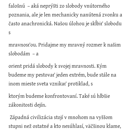
falošnú  – aká neprýšti zo slobody vnútorného 
poznania, ale je len mechanicky nanútená zvonku a 
často anachronická. Našou úlohou je skĺbiť slobodu 
s
mravnosťou. Pridajme my mravný rozmer k našim 
slobodám  – a
orient pridá slobody k svojej mravnosti. Kým 
budeme my pestovať jeden extrém, bude stále na 
inom mieste sveta vznikať protiklad, s
ktorým budeme konfrontovaní. Také sú hlbšie 
zákonitosti dejín.
 Západná civilizácia stojí v mnohom na vyššom 
stupni než ostatné a kto nesúhlasí, väčšinou klame, 