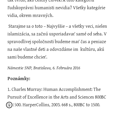
tak tvrdo, ako čestný človek!
A túto kategóriu 
ľudskoprávni humanisti nevidia? Všetky kategórie 
vidia, okrem mravných.   
 Starajme sa o toto – Najvyššie – a všetky veci, nielen 
islamizácia, sa začnú usporiadavať samé od seba. V
spravodlivej spoločnosti budeme mať čas a peniaze 
na naše vlastné deti a odovzdáme im  kultúru, akú 
sami budeme chcieť.
Námestie SNP, Bratislava, 6. Februára 2016
Poznámky:
1. Charles Murray: Human Accomplishment: The 
Pursuit of Excellence in the Arts and Sciences 800BC 
to 1500. HarperCollins, 2003. 668 s., 800BC to 1500.