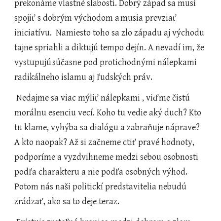
prekonáme vlastné slabosti. Dobrý západ sa musí 
spojiť s dobrým východom a
musia prevziať  
iniciatívu.  Namiesto toho sa zlo západu aj východu 
tajne spriahli a diktujú tempo dejín. A nevadí im, že 
vystupujú
súčasne pod protichodnými nálepkami 
radikálneho islamu aj ľudských práv.    
 Nedajme sa viac mýliť nálepkami , viďme čistú 
morálnu esenciu vecí. Koho tu vedie aký duch? Kto 
tu klame, vyhýba sa dialógu a zabraňuje náprave? 
A kto naopak? Až si začneme ctiť pravé hodnoty, 
podporíme a vyzdvihneme medzi sebou osobnosti 
podľa charakteru a nie podľa osobných výhod. 
Potom nás naši politickí predstavitelia nebudú 
zrádzať, ako sa to deje teraz.