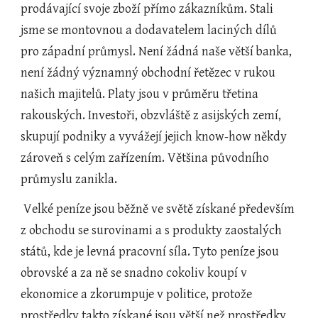
prodávající svoje zboží přímo zákazníkům. Stali 
jsme se montovnou a dodavatelem laciných dílů 
pro západní průmysl. Není žádná naše větší banka, 
není žádný významný obchodní řetězec v rukou 
našich majitelů. Platy jsou v průměru třetina 
rakouských. Investoři, obzvláště z asijských zemí, 
skupují podniky a vyvážejí jejich know-how někdy 
zároveň s celým zařízením. Většina původního 
průmyslu zanikla.
 Velké peníze jsou běžně ve světě získané především 
z obchodu se surovinami a s produkty zaostalých 
států, kde je levná pracovní síla. Tyto peníze jsou 
obrovské a za ně se snadno cokoliv koupí v 
ekonomice a zkorumpuje v politice, protože 
prostředky takto získané jsou větší než prostředky 