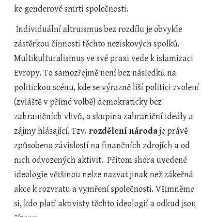
ke genderové smrti společnosti.
 Individuální altruismus bez rozdílu je obvykle 
zástěrkou činnosti těchto neziskových spolků.  
Multikulturalismus ve své praxi vede k islamizaci 
Evropy. To samozřejmě není bez následků na 
politickou scénu, kde se výrazně liší politici zvolení 
(zvláště v přímé volbě) demokraticky bez 
zahraničních vlivů, a skupina zahraniční ideály a 
zájmy hlásající. Tzv. 
rozdělení národa
 je právě 
způsobeno závislostí na finančních zdrojích a od 
nich odvozených aktivit.  Přitom shora uvedené 
ideologie většinou nelze nazvat jinak než zákeřná 
akce k rozvratu a vymření společnosti. Všimněme 
si, kdo platí aktivisty těchto ideologií a odkud jsou 