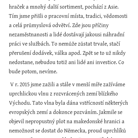
hraček a mnohý další sortiment, pochází z Asie. 
Tím jsme přišli o pracovní místa, tradici, vědomosti 
a celá průmyslová odvětví. Zde jsou příčiny 
nezaměstnanosti a lidé dostávají jakousi náhradní 
práci ve službách. To nemůže zůstat trvale, stačí 
přerušení dodávek, válka apod. Zpět se to už nikdy 
nedostane, nebudou totiž ani lidé ani investice. Co 
bude potom, nevíme.
 V r. 2015 jsme zažili a stále v menší míře zažíváme 
uprchlickou vlnu z rozvrácených zemí blízkého 
Východu. Tato vlna byla dána vstřícností některých 
evropských zemí a dokonce pozváním. Jakmile se 
objevil nepropustný plot na makedonské hranici a 
nemožnost se dostat do Německa, proud uprchlíků 