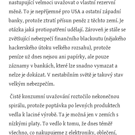
nastupující velmoci uvažovat o vlastní rezervní 
měně. To je nepříjemné pro USA a ostatní západní 
banky, protože ztratí přísun peněz z těchto zemí. Je 
otázka jaká protiopatření udělají. Zároveň je stále se 
zvětšující nebezpečí finančního blackoutu (nějakého 
hackerského útoku velkého rozsahu), protože 
peníze už dnes nejsou ani papírky, ale pouze 
záznamy v bankách, které lze snadno vymazat a 
nelze je dokázat. V nestabilním světě je takový stav 
velkým nebezpečím.
 Čistě konzumní uvažování roztočilo nekonečnou 
spirálu, protože poptávka po levných produktech 
vedla k laciné výrobě. Ta je možná jen v zemích s 
nízkými platy. To vedlo k tomu, že dnes téměř 
všechno, co nakupujeme z elektroniky, oblečení, 