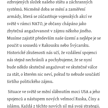
ozbrojených složek našeho státu a záchranných 
systémů. Nicméně doba se mění a zaměření 
armády, která se zúčastňuje vojenských akcí ve 
světě v rámci NATO, je občany chápáno jako 
zbytečná angažovanost v zájmu někoho jiného. 
Musíme zajistit především naše území a nejlépe je se 
poučit u sousedů v Rakousku nebo Švýcarsku. 
Historické zkušenosti nás učí, že vzdálení spojenci 
nás stejně nechránili a pochybujeme, že se nyní 
bude někdo skutečně angažovat ve skutečné válce 
za stát, o kterém nic neví, pokud to nebude součástí 
širšího politického zájmu.
 Situace ve světě se mění slábnutím moci USA a jeho 
spojenců a nástupem nových velmocí Ruska, Číny a 
islámu. Každá z těchto nových sil má svoji strategii. 