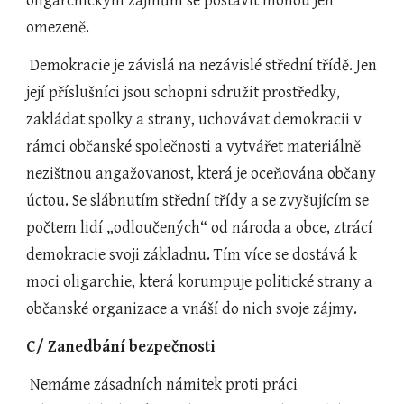
oligarchickým zájmům se postavit mohou jen 
omezeně.
 Demokracie je závislá na nezávislé střední třídě. Jen 
její příslušníci jsou schopni sdružit prostředky, 
zakládat spolky a strany, uchovávat demokracii v 
rámci občanské společnosti a vytvářet materiálně 
nezištnou angažovanost, která je oceňována občany 
úctou. Se slábnutím střední třídy a se zvyšujícím se 
počtem lidí „odloučených“ od národa a obce, ztrácí 
demokracie svoji základnu. Tím více se dostává k 
moci oligarchie, která korumpuje politické strany a 
občanské organizace a vnáší do nich svoje zájmy.
C/ Zanedbání bezpečnosti
 Nemáme zásadních námitek proti práci 