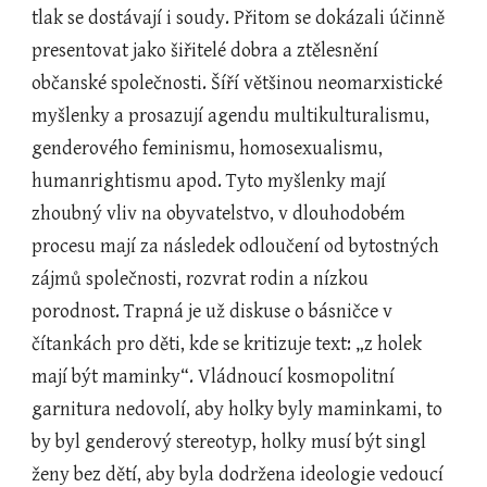
tlak se dostávají i soudy. Přitom se dokázali účinně 
presentovat jako šiřitelé dobra a ztělesnění 
občanské společnosti. Šíří většinou neomarxistické 
myšlenky a prosazují agendu multikulturalismu, 
genderového feminismu, homosexualismu, 
humanrightismu apod. Tyto myšlenky mají 
zhoubný vliv na obyvatelstvo, v dlouhodobém 
procesu mají za následek odloučení od bytostných 
zájmů společnosti, rozvrat rodin a nízkou 
porodnost. Trapná je už diskuse o básničce v 
čítankách pro děti, kde se kritizuje text: „z holek 
mají být maminky“. Vládnoucí kosmopolitní 
garnitura nedovolí, aby holky byly maminkami, to 
by byl genderový stereotyp, holky musí být singl 
ženy bez dětí, aby byla dodržena ideologie vedoucí 