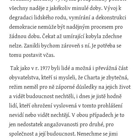
všechny naděje z jakékoliv minulé doby. Vývoj k 
degradaci lidského rodu, vymírání a dekonstrukci 
demokracie nemůže být nadějným procesem pro 
žádnou dobu. Čekat až umírající kobyla zdechne 
nelze. Zanikli bychom zároveň s ní. Je potřeba se 
tomu postavit včas.
 Tak jako v r. 1977 byli lidé a možná i převážná část 
obyvatelstva, kteří si mysleli, že Charta je zbytečná, 
režim neměl pro ně záporné důsledky na jejich život 
a vidět budoucnost nechtěli, i dnes je jistě hodně 
lidí, kteří ohrožení vyslovená v tomto prohlášení 
nevidí nebo vidět nechtějí. V obou případech je to 
jen nedostatek angažovanosti pro druhé, pro 
společnost a její budoucnost. Nenechme se jimi 