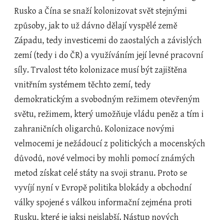
Rusko a Čína se snaží kolonizovat svět stejnými 
způsoby, jak to už dávno dělají vyspělé země 
Západu, tedy investicemi do zaostalých a závislých 
zemí (tedy i do ČR) a využíváním její levné pracovní 
síly. Trvalost této kolonizace musí být zajištěna 
vnitřním systémem těchto zemí, tedy 
demokratickým a svobodným režimem otevřeným 
světu, režimem, který umožňuje vládu peněz a tím i 
zahraničních oligarchů. Kolonizace novými 
velmocemi je nežádoucí z politických a mocenských 
důvodů, nové velmoci by mohli pomocí známých 
metod získat celé státy na svoji stranu. Proto se 
vyvíjí nyní v Evropě politika blokády a obchodní 
války spojené s válkou informační zejména proti 
Rusku, které je jaksi nejslabší. Nástup nových 