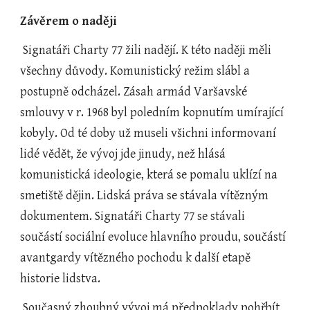
Závěrem o naději
 Signatáři Charty 77 žili nadějí. K této naději měli 
všechny důvody. Komunistický režim slábl a 
postupně odcházel. Zásah armád Varšavské 
smlouvy v r. 1968 byl poledním kopnutím umírající 
kobyly. Od té doby už museli všichni informovaní 
lidé vědět, že vývoj jde jinudy, než hlásá 
komunistická ideologie, která se pomalu uklízí na 
smetiště dějin. Lidská práva se stávala vítězným 
dokumentem. Signatáři Charty 77 se stávali 
součástí sociální evoluce hlavního proudu, součástí 
avantgardy vítězného pochodu k další etapě 
historie lidstva.  
 Současný zhoubný vývoj má předpoklady pohřbít 