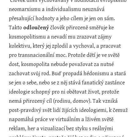
 Člověk dnes vychovávaný v hodnotách evropského 
neomarxismu a individualismu neuznává 
přesahující hodnoty a jeho cílem je jen on sám. 
Takto 
odloučený
 člověk přirozeně směřuje ke 
kosmopolitismu a nevadí mu zrazovat zájmy 
kolektivu, který jej zplodil a vychoval, a pracovat 
pro transnacionální moc. Protože dětí je ve světě 
dost, kosmopolita nebude považovat za nutné 
zachovat svůj rod. Buď propadá hédonismu a stará 
se jen o sebe, nebo se z něj stává fanatický zastánce 
ideologie schopný pro ni obětovat život, protože 
nemá přirozený cíl (rodinu, domov). Tak vzniká 
post-pravdivý svět lidí žijících ideologiemi, k čemuž 
napomáhá práce ve virtuálním a lživém světě 
reklam, her a vizualizací bez styku s reálnými 