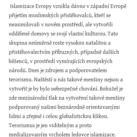
 Islamizace Evropy vznikla dávno v západní Evropě 
přijetím muslimských přistěhovalců, kteří se 
neasimilovali v novém prostředí, ale vytvořili 
oddělené domovy se svojí vlastní kulturou. Tato 
skupina neúměrně roste vysokou natalitou a 
přistěhovalectvím příbuzných, případně dalších 
běženců, v prostředí vymírajících evropských 
národů. Dnes je zdrojem a podporovatelem 
terorismu. Naštěstí u nás takové menšiny nejsou a 
vytvořit je by bylo nebezpečné chování. Bohužel je 
zde mezinárodní tlak na vytvoření takové menšiny 
podporovaný našimi beznárodně orientovanými 
lidmi a zřejmě i celou globalistickou klikou. 
Terorismus je jen viditelným a proto 
medializovaným vrcholem ledovce islamizace.