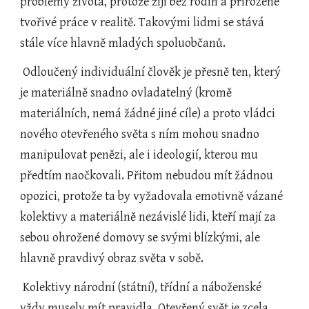
problémy života, protože žijí bez rodin a přirozené 
tvořivé práce v realitě. Takovými lidmi se stává 
stále více hlavně mladých spoluobčanů.
 Odloučený individuální člověk je přesně ten, který 
je materiálně snadno ovladatelný (kromě 
materiálních, nemá žádné jiné cíle) a proto vládci 
nového otevřeného světa s ním mohou snadno 
manipulovat penězi, ale i ideologií, kterou mu 
předtím naočkovali. Přitom nebudou mít žádnou 
opozici, protože ta by vyžadovala emotivně vázané 
kolektivy a materiálně nezávislé lidi, kteří mají za 
sebou ohrožené domovy se svými blízkými, ale 
hlavně pravdivý obraz světa v sobě.
 Kolektivy národní (státní), třídní a náboženské 
vždy musely mít pravidla. Otevřený svět je zcela 