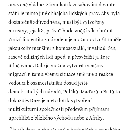
omezeně vládne. Záminkou k zasahování dovnitř 
států je mimo jiné obhajoba lidských práv. Aby byla 
dostatečně zdůvodněná, musí být vytvořeny 
menšiny, jejichž „práva“ bude vnější síla chránit. 
Zmizí-li identita s národem je možno vytvořit uměle 
jakoukoliv menšinu z homosexuálů, invalidů, žen, 
rasově odlišných lidí apod. a přesvědčit ji, že je 
utlačovaná. Dále je možno vytvořit menšiny 
migrací. K tomu všemu situace směřuje a reakce 
vedoucí k osamostatnění dosud ještě 
demokratických národů, Poláků, Maďarů a Britů to 
dokazuje. Dnes je metodou k vytvoření 
multikulturní společnosti především přijímání 
uprchlíků z blízkého východu nebo z Afriky.