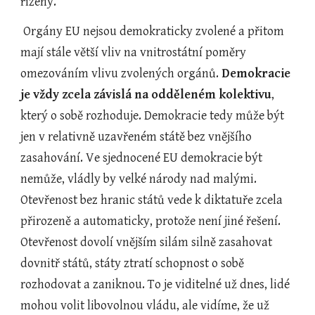
řízeny.
 Orgány EU nejsou demokraticky zvolené a přitom 
mají stále větší vliv na vnitrostátní poměry 
omezováním vlivu zvolených orgánů. 
Demokracie 
je vždy zcela závislá na odděleném kolektivu
, 
který o sobě rozhoduje. Demokracie tedy může být 
jen v relativně uzavřeném státě bez vnějšího 
zasahování. Ve sjednocené EU demokracie být 
nemůže, vládly by velké národy nad malými. 
Otevřenost bez hranic států vede k diktatuře zcela 
přirozeně a automaticky, protože není jiné řešení. 
Otevřenost dovolí vnějším silám silně zasahovat 
dovnitř států, státy ztratí schopnost o sobě 
rozhodovat a zaniknou. To je viditelné už dnes, lidé 
mohou volit libovolnou vládu, ale vidíme, že už 