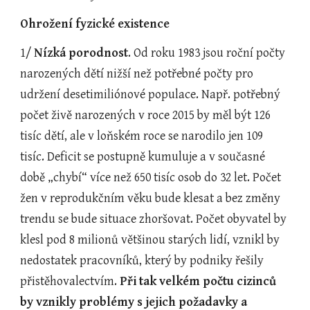
Ohrožení fyzické existence
1/ 
Nízká porodnost
. Od roku 1983 jsou roční počty 
narozených dětí nižší než potřebné počty pro 
udržení desetimiliónové populace. Např. potřebný 
počet živě narozených v roce 2015 by měl být 126 
tisíc dětí, ale v loňském roce se narodilo jen 109 
tisíc. Deficit se postupně kumuluje a v současné 
době „chybí“ více než 650 tisíc osob do 32 let. Počet 
žen v reprodukčním věku bude klesat a bez změny 
trendu se bude situace zhoršovat. Počet obyvatel by 
klesl pod 8 milionů většinou starých lidí, vznikl by 
nedostatek pracovníků, který by podniky řešily 
přistěhovalectvím. 
Při tak velkém počtu cizinců 
by vznikly problémy s jejich požadavky a 