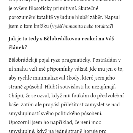
je ovšem filosoficky primitivní. Skutečné 
porozumění totalitě vyžaduje hlubší záběr. Napsal 
jsem o tom knížku (
Vyšší humanita nebo totalita?
)
Jak je to tedy s Bělobrádkovou reakcí na Váš 
článek?
Bělobrádek ji pojal ryze pragmaticky. Postrádám v 
ní snahu vzít mé připomínky vážně. Jde mu jen o to, 
aby rychle minimalizoval škody, které jsem jeho 
straně způsobil. Hlubší souvislosti ho nezajímají. 
Chápu, že se ozval, když mu foukám do předvolební 
kaše. Zatím ale propásl příležitost zamyslet se nad 
smysluplností svého politického působení. 
Upozornil jsem ho například, že není moc 
smysluplné, když na jedné straně horuje pro 