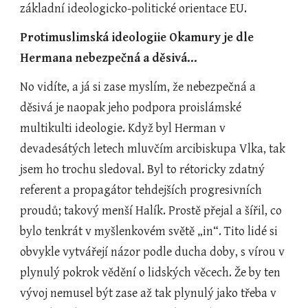
základní ideologicko-politické orientace EU.
Protimuslimská ideologiie Okamury je dle 
Hermana nebezpečná a děsivá…
No vidíte, a já si zase myslím, že nebezpečná a 
děsivá je naopak jeho podpora proislámské 
multikulti ideologie. Když byl Herman v 
devadesátých letech mluvčím arcibiskupa Vlka, tak 
jsem ho trochu sledoval. Byl to rétoricky zdatný 
referent a propagátor tehdejších progresivních 
proudů; takový menší Halík. Prostě přejal a šířil, co 
bylo tenkrát v myšlenkovém světě „in“. Tito lidé si 
obvykle vytvářejí názor podle ducha doby, s vírou v 
plynulý pokrok vědění o lidských věcech. Že by ten 
vývoj nemusel být zase až tak plynulý jako třeba v 