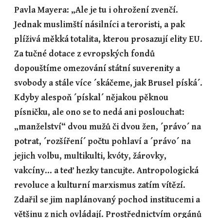
Pavla Mayera: „Ale je tu i ohrožení zvenčí. 
Jednak muslimští násilníci a teroristi, a pak 
plíživá měkká totalita, kterou prosazují elity EU. 
Za tučné dotace z evropských fondů 
dopouštíme omezování státní suverenity a 
svobody a stále více ´skáčeme, jak Brusel píská´. 
Kdyby alespoň ´pískal´ nějakou pěknou 
písničku, ale ono se to nedá ani poslouchat: 
„manželství“ dvou mužů či dvou žen, ´právo´ na 
potrat, ´rozšíření´ počtu pohlaví a ´právo´ na 
jejich volbu, multikulti, kvóty, žárovky, 
vakcíny… a teď hezky tancujte. Antropologická 
revoluce a kulturní marxismus zatím vítězí. 
Zdařil se jim naplánovaný pochod institucemi a 
většinu z nich ovládají. Prostřednictvím orgánů 