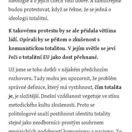
ideologie a o jejích cílech vědí dobře. A samozřejmě 
budou protestovat, když se řekne, že se jedná o 
ideologii totalitní.
K takovému protestu by se ale přidala většina 
lidí. Opírali by se přitom o zkušenost s 
komunistickou totalitou. V jejím světle se jeví 
řeči o totalitní EU jako dost přehnané.
Už jsme se toho dotkli v nějakém předchozím 
rozhovoru. Tady mohu jen upozornit, že problém 
správné definice, který má vystihnout, 
čím totalita 
je
, je složitější. Dnešní vzdělanost vegetuje ve stínu 
metodického kultu zkušenosti. Proto se 
politologové snaží postihnout identitu totality 
stejně jako neodborníci: prostým souhrnem 
empirických podobností komunismu a nacismu. To 