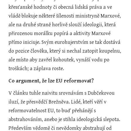
křesťanské hodnoty či obecná lidská práva a ve 
vládě blokuje některé šílenosti ministryně Marxové, 
ale na druhé straně horlivě slouží ideologii, která 
přirozenou morálku popírá a aktivity Marxové 
přímo iniciuje. Svým eurohujerstvím se tak dostává 
do pozice člověka, který si nechal zatopit koupelnu, 
ale místo aby zavřel kohoutek, vynáší vodu po 
troškách; a záplava roste.
Co argument, že lze EU reformovat?
V článku tuhle naivitu srovnávám s Dubčekovou 
iluzí, že přesvědčí Brežněva. Lidé, kteří věří v 
reformovatelnost EU, to buď přehánějí s 
abstrahováním, anebo je stihla ideologická slepota. 
Především vědomě či nevědomky abstrahují od 