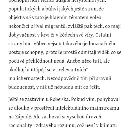
pochopili lídři těchto údajně nesystémových, 
populistických a bůhví jakých ještě stran, že 
objektivně vzato je hlavním tématem voleb 
nekončící příval migrantů, zvláště pak těch, co mají 
dobyvačnost v krvi či v kódech své víry. Ostatní 
strany buď vůbec nejsou takového jednoznačného 
postoje schopny, protože prostě odmítají vidět, co se 
poctivě přehlédnout nedá. Anebo něco tuší, ale 
okolkují a utápějí se v „relevantních“ 
malichernostech. Nezodpovědně tím připravují 
budoucnost, v níž už nebudou mít co řešit.
Ještě se zastavím u Robejška. Pokud vím, pohyboval 
se dlouho v prostředí intelektuálního mainstreamu 
na Západě. Ale zachoval si vysokou úroveň 
racionality i zdravého rozumu, což není v klimatu 