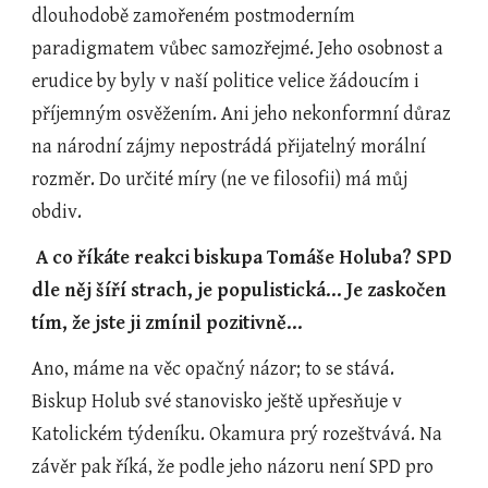
dlouhodobě zamořeném postmoderním 
paradigmatem vůbec samozřejmé. Jeho osobnost a 
erudice by byly v naší politice velice žádoucím i 
příjemným osvěžením. Ani jeho nekonformní důraz 
na národní zájmy nepostrádá přijatelný morální 
rozměr. Do určité míry (ne ve filosofii) má můj 
obdiv.
A co říkáte reakci biskupa Tomáše Holuba? SPD 
dle něj šíří strach, je populistická… Je zaskočen 
tím, že jste ji zmínil pozitivně…
Ano, máme na věc opačný názor; to se stává.  
Biskup Holub své stanovisko ještě upřesňuje v 
Katolickém týdeníku. Okamura prý rozeštvává. Na 
závěr pak říká, že podle jeho názoru není SPD pro 