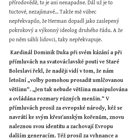
přírodovědě, to je ani nenapadne. Dál už je to 
tuctové, nezajímavé… Takže mě vůbec 
nepřekvapilo, že Herman dopadl jako zaslepený 
pokrokový a výkonný ideolog druhého řádu. A že 
po něm sáhli lidovci, taky nepřekvapuje.
Kardinál Dominik Duka při svém kázání a při 
přímluvách na svatováclavské pouti ve Staré 
Boleslavi řekl, že naději vidí v tom, že nám 
letošní „volby pomohou prosadit umlčovanou 
většinu“. „Jen tak nebude většina manipulována 
a ovládána rozmary různých menšin.“ V 
přímluvách prosil za evropské národy, kéž se 
navrátí ke svým křesťanským kořenům, znovu 
naleznou svou identitu a zachovají Evropu 
dalším generacím. Též prosil za vyhnance a 