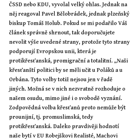
ČSSD nebo KDU, vyvolal velký ohlas. Jednak na 
něj reagoval Pavel Bělobrádek, jednak plzeňský 
biskup Tomáš Holub. Pokud se mi podařilo Váš 
článek správně shrnout, tak doporučujete 
nevolit výše uvedené strany, protože tyto strany 
podporují Evropskou unii, která je 
protikřesťanská, promigrační a totalitní. „Naši 
křesťanští politici by se měli učit u Poláků a u 
Orbána. Tyto volby totiž nejsou jen v řadě 
jiných. Možná se v nich nezvratně rozhoduje o 
našem osudu, mimo jiné i o svobodě vyznání. 
Zodpovědná volba křesťanů proto nemůže být 
prounijní, tj. promuslimská, tedy 
protikřesťanská. Daleko pravdivěji hodnotí 
naše bytí v EU Robejškovi Realisté, Machovi 