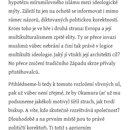
hypotézu mírumilovného islámu mezi ideologické 
mýty. Záleží tu jen na ochotě se informovat i mimo 
rámec názorů, diktovaných politickou korektností. 
Krom toho je ve hře i druhá strana: Evropa a její 
multikulturalismem zpité elity. Ty se přece invazi 
muslimů vůbec nebrání a činí tak právě v logice 
multikulti ideologie. Jaký jí vtiskli její architekti cíl? 
No přece zničení tradičního Západu skrze přívaly 
přistěhovalců.
Přihlédneme-li tedy k tomuto rozložení vlivných sil, 
pak už vůbec není zřejmé, že by Okamura (ať už mu 
podsuneme jakékoli motivy) šířil strach, jak tvrdí 
biskup. A víte, kdo skutečně rozeštvává společnost? 
Dlouhodobě a na prvním místě jsou to právě 
političtí korektoři. Ti totiž s apriorním 