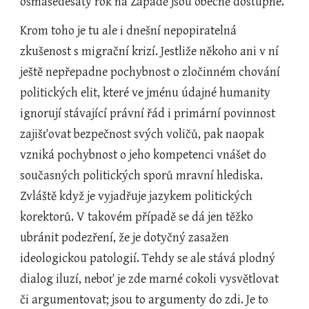
osmašedesátý rok na Západě jsou obecně dostupné.
Krom toho je tu ale i dnešní nepopiratelná 
zkušenost s migrační krizí. Jestliže někoho ani v ní 
ještě nepřepadne pochybnost o zločinném chování 
politických elit, které ve jménu údajné humanity 
ignorují stávající právní řád i primární povinnost 
zajišťovat bezpečnost svých voličů, pak naopak 
vzniká pochybnost o jeho kompetenci vnášet do 
současných politických sporů mravní hlediska. 
Zvláště když je vyjadřuje jazykem politických 
korektorů. V takovém případě se dá jen těžko 
ubránit podezření, že je dotyčný zasažen 
ideologickou patologií. Tehdy se ale stává plodný 
dialog iluzí, neboť je zde marné cokoli vysvětlovat 
či argumentovat; jsou to argumenty do zdi. Je to 