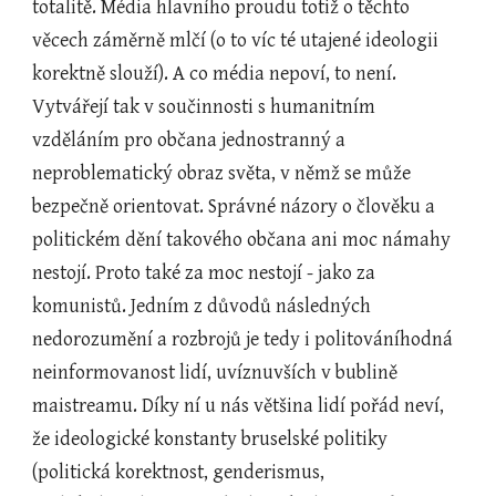
totalitě. Média hlavního proudu totiž o těchto 
věcech záměrně mlčí (o to víc té utajené ideologii 
korektně slouží). A co média nepoví, to není. 
Vytvářejí tak v součinnosti s humanitním 
vzděláním pro občana jednostranný a 
neproblematický obraz světa, v němž se může 
bezpečně orientovat. Správné názory o člověku a 
politickém dění takového občana ani moc námahy 
nestojí. Proto také za moc nestojí - jako za 
komunistů. Jedním z důvodů následných 
nedorozumění a rozbrojů je tedy i politováníhodná 
neinformovanost lidí, uvíznuvších v bublině 
maistreamu. Díky ní u nás většina lidí pořád neví, 
že ideologické konstanty bruselské politiky 
(politická korektnost, genderismus, 