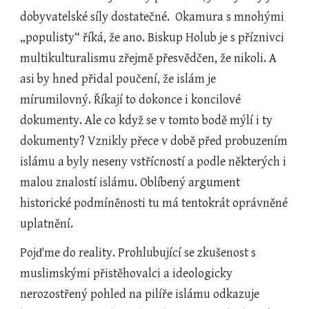
dobyvatelské síly dostatečné.  Okamura s mnohými 
„populisty“ říká, že ano. Biskup Holub je s příznivci 
multikulturalismu zřejmě přesvědčen, že nikoli. A 
asi by hned přidal poučení, že islám je 
mírumilovný. Říkají to dokonce i koncilové 
dokumenty. Ale co když se v tomto bodě mýlí i ty 
dokumenty? Vznikly přece v době před probuzením 
islámu a byly neseny vstřícností a podle některých i 
malou znalostí islámu. Oblíbený argument 
historické podmíněnosti tu má tentokrát oprávněné 
uplatnění.
Pojďme do reality. Prohlubující se zkušenost s 
muslimskými přistěhovalci a ideologicky 
nerozostřený pohled na pilíře islámu odkazuje 