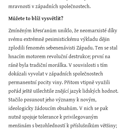
mravnosti v západních společnostech.
Můžete to blíž vysvětlit?
Zmíněným křesťanům uniklo, že neomarxisté díky 
svému extrémně pesimistickému výkladu dějin 
zplodili fenomén sebenenávisti Západu. Ten se stal 
hnacím motorem revoluční destrukce; první na 
ráně byla tradiční morálka. V souvislosti s tím 
dokázali vyvolat v západních společnostech 
permanentní pocity viny. Přitom vtipně využili 
pořád ještě ušlechtile znějící jazyk lidských hodnot. 
Stačilo posunout jeho významy k novým, 
ideologicky žádoucím obsahům. V nich se pak 
nutně spojuje tolerance k privilegovaným 
menšinám s bezohledností k příslušníkům většiny; 