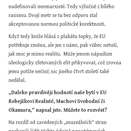
nadefinovali neomarxisté. Tedy výlučně z bílého 
rasismu. Dvojí metr se tu bez odporu stal 
akceptovanou normou politické korektnosti.
Když tedy kníže hlásá z plakátu topky, že EU 
potřebuje změnu, ale jen s námi, pak vůbec netuší, 
jak moc je mimo realitu.  Může jenom nápadům 
ideologicky zfetovaných elit přikyvovat, což zrovna 
jemu potíže nečiní; nic jiného čtvrt století také 
nedělal.
„Daleko pravdivěji hodnotí naše bytí v EU 
Robejškovi Realisté, Machovi Svobodní či 
Okamura,“ napsal jste. Můžete to rozvést?
Na rozdíl od zavedených „muzeálních“ stran 