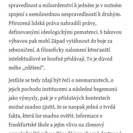
spravedlnost a milosrdenství k jedněm je v nutném 
spojení s nemilosrdnou nespravedlností k druhým. 
Přirozená lidská práva nahradili právy, 
definovanými ideologickými pomatenci. S takovou 
výbavou pak mohl Západ vytáhnout do boje za 
sebezničení. A filosoficky nalomení křesťanští 
intelektuálové se houfně přidávají. To je důvod 
mého „zděšení“. 
Jestliže se tedy zdají být řeči o neomarxistech, o 
jejich pochodu institucemi a následné hegemonii 
jako výmysly, pak je v příslušných kontextech 
možné snadno zjistit, že se naopak jedná o tvrdá 
fakta, která lze snadno ověřit. Informace o 
frankfurtské škole a jejím vlivu na zlomový 