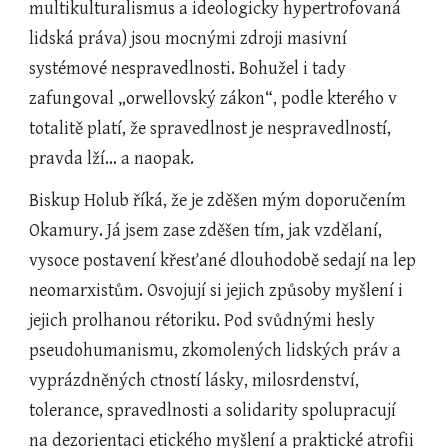
multikulturalismus a ideologicky hypertrofovaná 
lidská práva) jsou mocnými zdroji masivní 
systémové nespravedlnosti. Bohužel i tady 
zafungoval „orwellovský zákon“, podle kterého v 
totalitě platí, že spravedlnost je nespravedlností, 
pravda lží… a naopak.
Biskup Holub říká, že je zděšen mým doporučením 
Okamury. Já jsem zase zděšen tím, jak vzdělaní, 
vysoce postavení křesťané dlouhodobě sedají na lep 
neomarxistům. Osvojují si jejich způsoby myšlení i 
jejich prolhanou rétoriku. Pod svůdnými hesly 
pseudohumanismu, zkomolených lidských práv a 
vyprázdněných ctností lásky, milosrdenství, 
tolerance, spravedlnosti a solidarity spolupracují 
na dezorientaci etického myšlení a praktické atrofii 