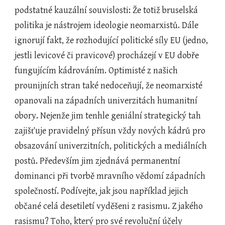
podstatné kauzální souvislosti: Že totiž bruselská 
politika je nástrojem ideologie neomarxistů. Dále 
ignorují fakt, že rozhodující politické síly EU (jedno, 
jestli levicové či pravicové) procházejí v EU dobře 
fungujícím kádrováním. Optimisté z našich 
prounijních stran také nedoceňují, že neomarxisté 
opanovali na západních univerzitách humanitní 
obory. Nejenže jim tenhle geniální strategický tah 
zajišťuje pravidelný přísun vždy nových kádrů pro 
obsazování univerzitních, politických a mediálních 
postů. Především jim zjednává permanentní 
dominanci při tvorbě mravního vědomí západních 
společností. Podívejte, jak jsou například jejich 
občané celá desetiletí vyděšeni z rasismu. Z jakého 
rasismu? Toho, který pro své revoluční účely 