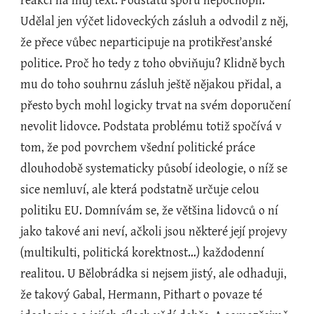
reakci na můj text. Podstatu sporu nepochopil. 
Udělal jen výčet lidoveckých zásluh a odvodil z něj, 
že přece vůbec neparticipuje na protikřesťanské 
politice. Proč ho tedy z toho obviňuju? Klidně bych 
mu do toho souhrnu zásluh ještě nějakou přidal, a 
přesto bych mohl logicky trvat na svém doporučení 
nevolit lidovce. Podstata problému totiž spočívá v 
tom, že pod povrchem všední politické práce 
dlouhodobě systematicky působí ideologie, o níž se 
sice nemluví, ale která podstatně určuje celou 
politiku EU. Domnívám se, že většina lidovců o ní 
jako takové ani neví, ačkoli jsou některé její projevy 
(multikulti, politická korektnost…) každodenní 
realitou. U Bělobrádka si nejsem jistý, ale odhaduji, 
že takový Gabal, Hermann, Pithart o povaze té 