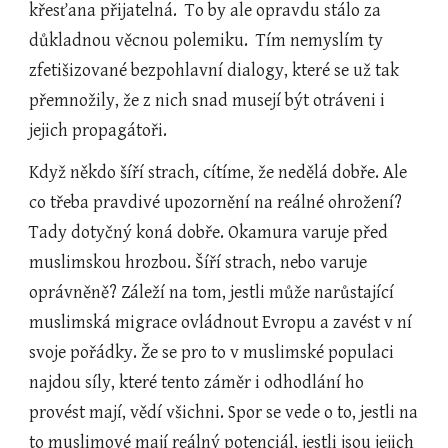
křesťana přijatelná.  To by ale opravdu stálo za 
důkladnou věcnou polemiku.  Tím nemyslím ty 
zfetišizované bezpohlavní dialogy, které se už tak 
přemnožily, že z nich snad musejí být otráveni i 
jejich propagátoři.
Když někdo šíří strach, cítíme, že nedělá dobře. Ale 
co třeba pravdivé upozornění na reálné ohrožení? 
Tady dotyčný koná dobře. Okamura varuje před 
muslimskou hrozbou. Šíří strach, nebo varuje 
oprávněně? Záleží na tom, jestli může narůstající 
muslimská migrace ovládnout Evropu a zavést v ní 
svoje pořádky. Že se pro to v muslimské populaci 
najdou síly, které tento záměr i odhodlání ho 
provést mají, vědí všichni. Spor se vede o to, jestli na 
to muslimové mají reálný potenciál, jestli jsou jejich 