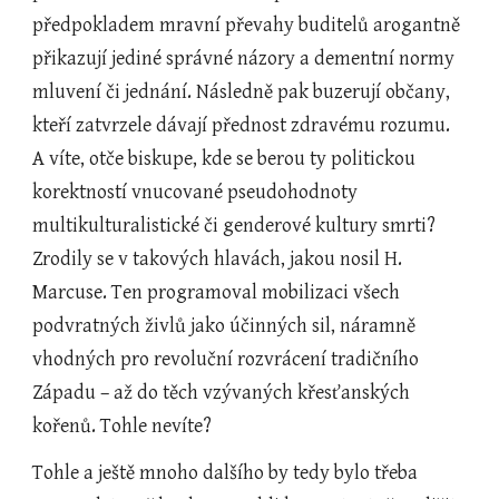
předpokladem mravní převahy buditelů arogantně 
přikazují jediné správné názory a dementní normy 
mluvení či jednání. Následně pak buzerují občany, 
kteří zatvrzele dávají přednost zdravému rozumu. 
A víte, otče biskupe, kde se berou ty politickou 
korektností vnucované pseudohodnoty 
multikulturalistické či genderové kultury smrti? 
Zrodily se v takových hlavách, jakou nosil H. 
Marcuse. Ten programoval mobilizaci všech 
podvratných živlů jako účinných sil, náramně 
vhodných pro revoluční rozvrácení tradičního 
Západu – až do těch vzývaných křesťanských 
kořenů. Tohle nevíte?
Tohle a ještě mnoho dalšího by tedy bylo třeba 