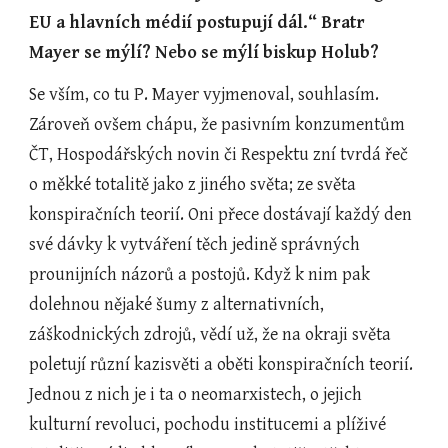
EU a hlavních médií postupují dál.“ Bratr 
Mayer se mýlí? Nebo se mýlí biskup Holub?
Se vším, co tu P. Mayer vyjmenoval, souhlasím. 
Zároveň ovšem chápu, že pasivním konzumentům 
ČT, Hospodářských novin či Respektu zní tvrdá řeč 
o měkké totalitě jako z jiného světa; ze světa 
konspiračních teorií. Oni přece dostávají každý den 
své dávky k vytváření těch jedině správných 
prounijních názorů a postojů. Když k nim pak 
dolehnou nějaké šumy z alternativních, 
záškodnických zdrojů, vědí už, že na okraji světa 
poletují různí kazisvěti a oběti konspiračních teorií. 
Jednou z nich je i ta o neomarxistech, o jejich 
kulturní revoluci, pochodu institucemi a plíživé 