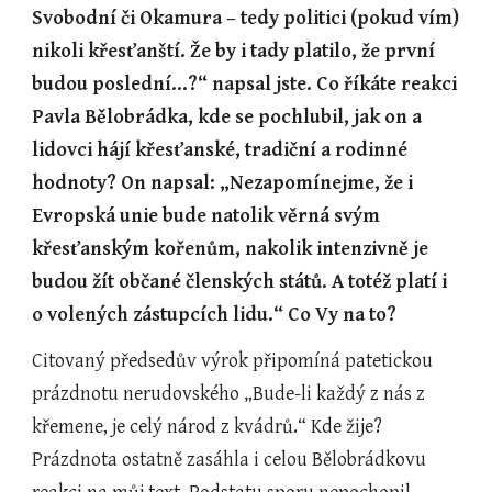
Svobodní či Okamura – tedy politici (pokud vím) 
nikoli křesťanští. Že by i tady platilo, že první 
budou poslední...?“ napsal jste. Co říkáte reakci 
Pavla Bělobrádka, kde se pochlubil, jak on a 
lidovci hájí křesťanské, tradiční a rodinné 
hodnoty? On napsal: „Nezapomínejme, že i 
Evropská unie bude natolik věrná svým 
křesťanským kořenům, nakolik intenzivně je 
budou žít občané členských států. A totéž platí i 
o volených zástupcích lidu.“ Co Vy na to?
Citovaný předsedův výrok připomíná patetickou 
prázdnotu nerudovského „Bude-li každý z nás z 
křemene, je celý národ z kvádrů.“ Kde žije? 
Prázdnota ostatně zasáhla i celou Bělobrádkovu 