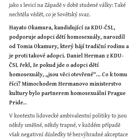
jako s levicí na Západě v době studené války: Také 
nechtěla vědět, co je Sovětský svaz.   
Hayato Okamura, kandidující za KDU-ČSL, 
podporuje adopci dětí homosexuály, narozdíl 
od Tomia Okamury, který hájí tradiční rodinu a 
je proti takové adopci. Daniel Herman z KDU-
ČSL řekl, že pokud jde o adopci dětí 
homosexuály, „jsou věci otevřené“… Co k tomu 
říci? Mimochodem Hermanovo ministerstvo 
kultury bylo partnerem homosexuální Prague 
Pride
…
V kontextu lidovecké ambivalentní politiky to jsou 
někdy směšné, někdy trapné, v každém případě 
však negativní důsledky té bezvýhradné akceptace 