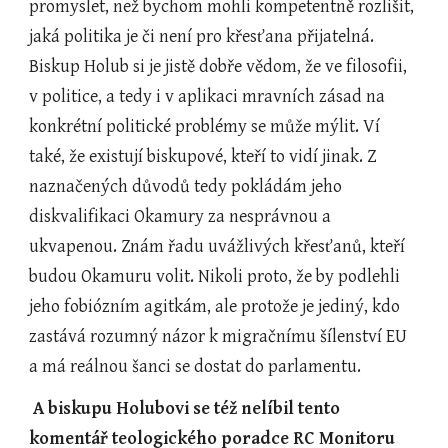
promyslet, než bychom mohli kompetentně rozlišit, 
jaká politika je či není pro křesťana přijatelná. 
Biskup Holub si je jistě dobře vědom, že ve filosofii, 
v politice, a tedy i v aplikaci mravních zásad na 
konkrétní politické problémy se může mýlit. Ví 
také, že existují biskupové, kteří to vidí jinak. Z 
naznačených důvodů tedy pokládám jeho 
diskvalifikaci Okamury za nesprávnou a 
ukvapenou. Znám řadu uvážlivých křesťanů, kteří 
budou Okamuru volit. Nikoli proto, že by podlehli 
jeho fobiózním agitkám, ale protože je jediný, kdo 
zastává rozumný názor k migračnímu šílenství EU 
a má reálnou šanci se dostat do parlamentu.
 A biskupu Holubovi se též nelíbil tento 
komentář teologického poradce RC Monitoru 