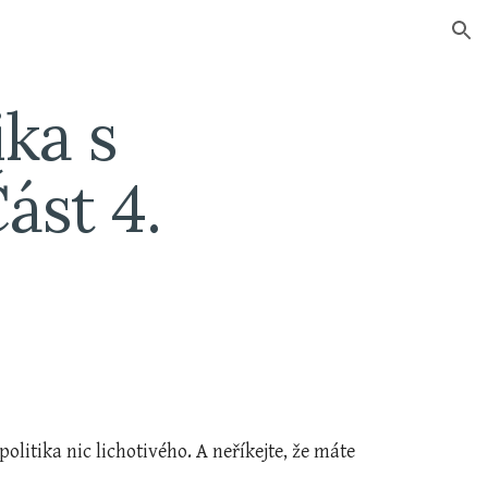
ion
ka s 
ást 4.
politika nic lichotivého. A neříkejte, že máte 