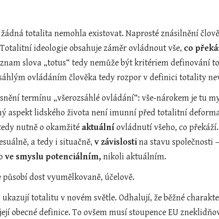
 žádná totalita nemohla existovat. Naprosté znásilnění člově
 Totalitní ideologie obsahuje záměr ovládnout vše, 
co překá
sáhlým ovládáním člověka tedy rozpor v definici totality ne
esnění termínu „všerozsáhlé ovládání“: vše-nárokem je tu m
 aspekt lidského života není imunní před totalitní deformací
tedy nutně o okamžité 
aktuální
 ovládnutí všeho, co překáží
suálně, a tedy i situačně, 
v závislosti
 na stavu společnosti 
o 
ve smyslu potenciálním, 
nikoli aktuálním.
ce působí dost vyumělkovaně, účelově.
; ukazují totalitu v novém světle. Odhalují, že běžné charakte
její obecné definice. To ovšem musí stoupence EU zneklidňova
abuse