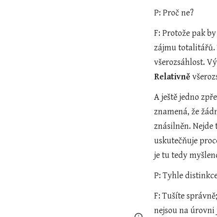
P: Proč ne?
F: Protože pak by
zájmu totalitářů.
Relativně
 všeroz
A ještě jedno zpř
znamená, že žádný
znásilněn. Nejde 
uskutečňuje proce
je tu tedy myšlen
P: Tyhle distink
F: Tušíte správně
nejsou na úrovni 
Google Sites
Report 