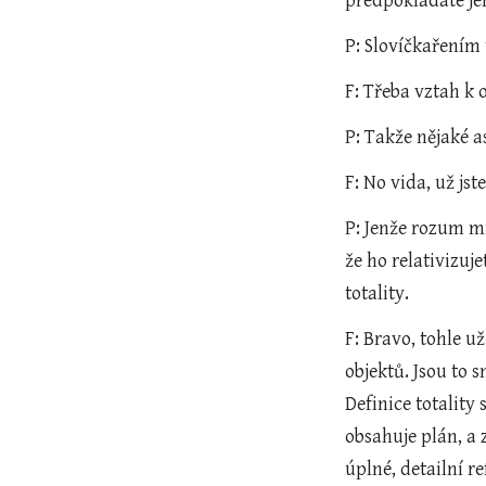
předpokládáte je
P: Slovíčkařením 
F: Třeba vztah k 
P: Takže nějaké a
F: No vida, už js
P: Jenže rozum mi
že ho relativizuj
totality.
F: Bravo, tohle u
objektů. Jsou to 
Definice totality 
obsahuje plán, a 
úplné, detailní r