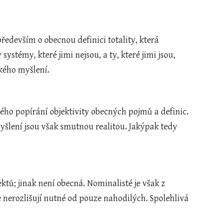
především o obecnou definici totality, která 
ystémy, které jimi nejsou, a ty, které jimi jsou, 
ckého myšlení.
ého popírání objektivity obecných pojmů a definic. 
šlení jsou však smutnou realitou. Jakýpak tedy 
tů; jinak není obecná. Nominalisté je však z 
e nerozlišují nutné od pouze nahodilých. Spolehlivá 