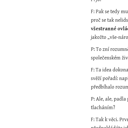
F: Pak se tedy mu
proč se tak nelids
všestranné ovlá
jakožto „vše-náro
P: To zní rozumně
společenském živ
F: Ta idea dokona
svěží pořadí: nap
předbíhalo rozu
P: Ale, ale, padl
tlacháním?
F: Tak k věci. Prv