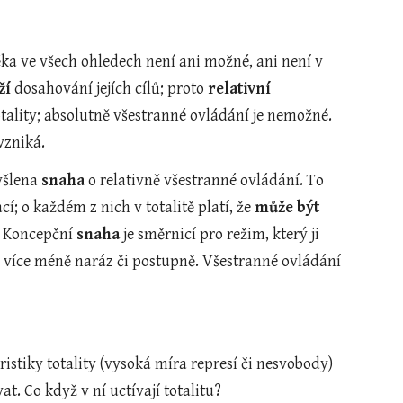
ka ve všech ohledech není ani možné, ani není v 
ží
 dosahování jejích cílů; proto 
relativní
všerozsáhlost. Význam slova „totus“ tedy nemůže být kritériem definování totality; absolutně všestranné ovládání je nemožné. 
vzniká.
yšlena 
snaha
 o relativně všestranné ovládání. To 
; o každém z nich v totalitě platí, že 
může být
. Koncepční 
snaha 
je směrnicí pro režim, který ji 
– více méně naráz či postupně. Všestranné ovládání 
ristiky totality (vysoká míra represí či nesvobody) 
t. Co když v ní uctívají totalitu?