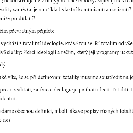
; nekonstruujeme v ní hypotetické modely. Zajímají nás reálné
ality samé. Co je například vlastní komunismu a nacismu? Ja
 míře produkují?
 čím převratným přijdete.
 vychází z totalitní ideologie. Právě tou se liší totalita od vš
ě složky: řídící ideologii a režim, který její programy uskut
ždý.
také víte, že se při definování totality musíme soustředit na je
 přece realitou, zatímco ideologie je pouhou ideou. Totalitu t
identní.
hledáme obecnou definici, nikoli lákavé popisy různých total
bo ne?