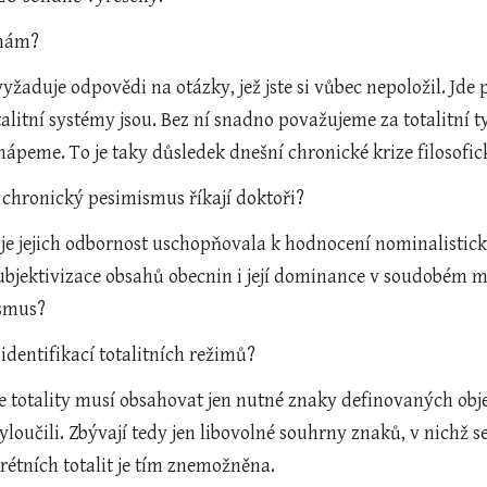
emám?
vyžaduje odpovědi na otázky, jež jste si vůbec nepoložil. Jde 
alitní systémy jsou. Bez ní snadno považujeme za totalitní ty s
chápeme. To je taky důsledek dnešní chronické krize filosofi
 chronický pesimismus říkají doktoři?
 je jejich odbornost uschopňovala k hodnocení nominalistick
ubjektivizace obsahů obecnin i její dominance v soudobém my
smus?
s identifikací totalitních režimů?
e totality musí obsahovat jen nutné znaky definovaných objek
loučili. Zbývají tedy jen libovolné souhrny znaků, v nichž s
rétních totalit je tím znemožněna.  