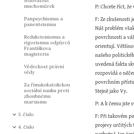
Jedovatost
muchomůrek
P: Chcete říct, 
Panpsychismus a
F: Ze zkušenosti 
panenteismus
Náš problém však
Redukcionismus a
povrchnosti a váš
rigorismus odpůrců
orientují. Většin
Františkova
magisteria
našeho politické
uvedená fakta sku
Vědeckost právní
vědy
rozpovídá o něčem
povrchním přístu
Za římskokatolickou
sociální nauku proti
Stejně jako Vy.
zhoubnému
marxismu
P: A k čemu jst
3. číslo
F: Při takovém po
projevy určitých 
4. číslo