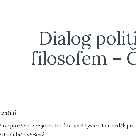
ip to main content
Skip to navigat
Dialog politi
filosofem – Č
končili?
še prozření, že žijete v totalitě, aniž byste o tom věděl; pro 
EU solidně vyřešený.