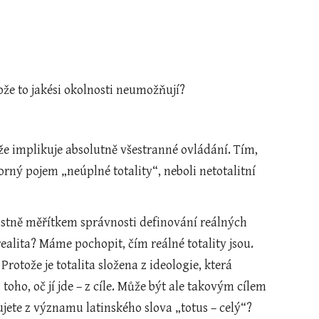
ože to jakési okolnosti neumožňují?
kže implikuje absolutně všestranné ovládání. Tím, 
orný pojem „neúplné totality“, neboli netotalitní 
lastně měřítkem správnosti definování reálných 
alita? Máme pochopit, čím reálné totality jsou. 
Protože je totalita složena z ideologie, která 
oho, oč jí jde – z cíle. Může být ale takovým cílem 
ujete z významu latinského slova „totus – celý“?