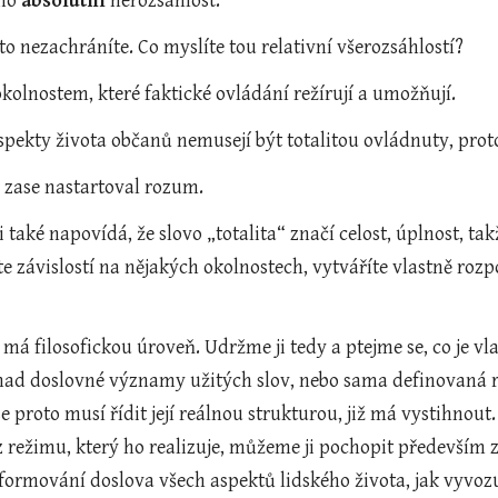
ho 
absolutní 
nerozsáhlost.
to nezachráníte. Co myslíte tou relativní všerozsáhlostí?
okolnostem, které faktické ovládání režírují a umožňují.
spekty života občanů nemusejí být totalitou ovládnuty, prot
te zase nastartoval rozum.
 také napovídá, že slovo „totalita“ značí celost, úplnost, ta
ete závislostí na nějakých okolnostech, vytváříte vlastně rozp
ž má filosofickou úroveň. Udržme ji tedy a ptejme se, co je v
snad doslovné významy užitých slov, nebo sama definovaná re
se proto musí řídit její reálnou strukturou, již má vystihnout. 
z režimu, který ho realizuje, můžeme ji pochopit především z t
eformování doslova všech aspektů lidského života, jak vyvoz