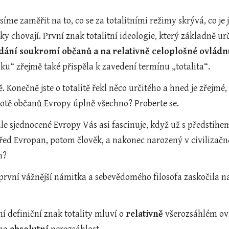
síme zaměřit na to, co se za totalitními režimy skrývá, co je 
ky chovají. První znak totalitní ideologie, který základně urč
dání soukromí občanů a na relativně celoplošné ovládnu
ku“ zřejmě také přispěla k zavedení termínu „totalita“.
. Konečně jste o totalitě řekl něco určitého a hned je zřejmé
otě občanů Evropy úplně všechno? Proberte se.
le sjednocené Evropy Vás asi fascinuje, když už s předstihem
řed Evropan, potom člověk, a nakonec narozený v civilizačně
m?
a první vážnější námitka a sebevědomého filosofa zaskočila 
ní definiční znak totality mluví o 
relativně
 všerozsáhlém ov