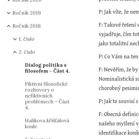
P: Jak víte, že n
Ročník 2019
F: Takové řešení 
Ročník 2018
vyjadřuje, čím tot
1. číslo
jako totalitní ne
2. číslo
P: Co Vám na ten
Dialog politika s
F: Nevěřím, že by
filosofem – Část 4.
Nominalistická s
Fiktivní filosofické
chorobný pesimi
rozhovory o
nefiktivních
P: Jak to souvisí 
problémech – Část
4.
F: Obecná definic
Halíkova kříšťálová
našeho myšlení vy
koule
identifikace konk