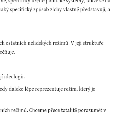
, specificky určité politické systémy, takže se na 
ký specifický způsob zloby vlastně představují, a 
ech ostatních nelidských režimů. V její struktuře 
ečňuje.
jí ideologii.
edy daleko lépe reprezentuje režim, který je 
itních režimů. Chceme přece totalitě porozumět v 