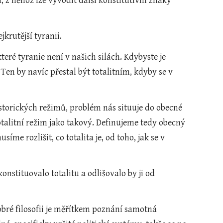
í, z něhož lze vyvodit další konstitutivní znaky 
jkrutější tyranii.
které tyranie není v našich silách. Kdybyste je 
 Ten by navíc přestal být totalitním, kdyby se v 
historických režimů, problém nás situuje do obecné 
talitní režim jako takový. Definujeme tedy obecný 
e rozlišit, co totalita je, od toho, jak se v 
nstituovalo totalitu a odlišovalo by ji od 
dobré filosofii je měřítkem poznání samotná 