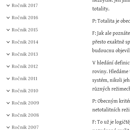
nezbytné. Jen jimi
Ročník 2017
totality.
Ročník 2016
P: Totalita je ob
Ročník 2015
F: Jak ale poznáte
Ročník 2014
přesto exaktně spo
budoucnu objevil j
Ročník 2013
V hledání definic
Ročník 2012
roviny. Hledáme t
Ročník 2011
systém, nikoli je
různých režimech 
Ročník 2010
P: Obecným kritér
Ročník 2009
netotalitních rež
Ročník 2008
F: To už je logič
Ročník 2007