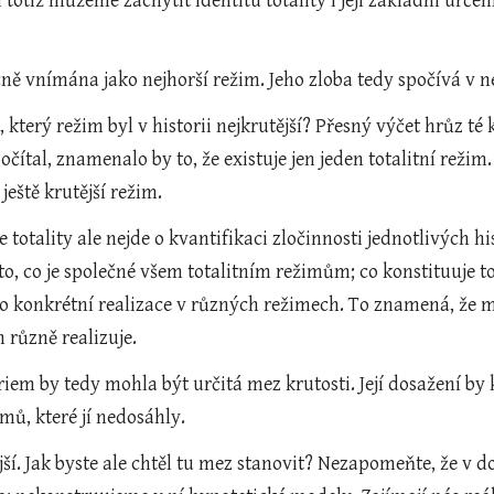
 totiž můžeme zachytit identitu totality i její základní určen
ecně vnímána jako nejhorší režim. Jeho zloba tedy spočívá v ne
, který režim byl v historii nejkrutější? Přesný výčet hrůz té 
čítal, znamenalo by to, že existuje jen jeden totalitní režim.
eště krutější režim.  
e totality ale nejde o kvantifikaci zločinnosti jednotlivých 
o, co je společné všem totalitním režimům; co konstituuje to
ho konkrétní realizace v různých režimech. To znamená, že musím
různě realizuje.  
iem by tedy mohla být určitá mez krutosti. Její dosažení by ko
imů, které jí nedosáhly.
tější. Jak byste ale chtěl tu mez stanovit? Nezapomeňte, že v 