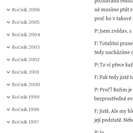
poznávaná realita
Ročník 2006
ně musíme ptát re
proč ho v takové
Ročník 2005
P: Jsem zvědav, s
Ročník 2004
F: Totalitní praxe
Ročník 2003
tedy nacházíme dv
Ročník 2002
P: To ví přece ka
Ročník 2001
F: Pak tedy jistě 
Ročník 2000
P: Proč? Režim je
Ročník 1999
bezprostředně ev
Ročník 1998
F: Jistě. Ale my 
její podstatě. Ne
Ročník 1997
P: Jo.