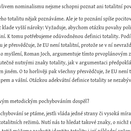
že vlivem nominalismu nejsme schopni poznat ani totalitní
jeho totalitu nějak poznáváme. Ale je to poznání spíše poci
 klade vyšší nároky: Vyžaduje, abychom otázku povahy politi
ní. K tomu potřebujeme odůvodněnou definici totality. Podívej
ou je přesvědčuje, že EU není totalitní, protože se v ní nevr
ho myšlení, Roman Joch, argumentuje tímto prvoplánovým způ
tečně nutnými znaky totality, jak v argumentaci předpokládá
 jiném. O to horlivěji pak všechny přesvědčuje, že EU není tota
pem a vášní. Otázkou adekvátní definice totality se nezabýv
e svým metodickým pochybováním dospěl?
chybování se ptáme, jestli vláda jedné strany či vysoká míra
totalitních režimů. Nutí nás to hledat takové znaky, o nichž