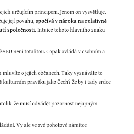
jejich určujícím principem. Jenom on vysvětluje, 
uje její povahu, 
spočívá v nároku na relativně 
tí společnosti. 
Intuice tohoto hlavního znaku 
, že EU není totalitou. Copak ovládá v osobním a 
 mluvíte o jejích občanech. Taky vyznáváte to 
 kulturním pravěku jako Čech? Že by i tady srdce 
natolik, že musí odvádět pozornost nejapným 
ládání. Vy ale ve své pohotové námitce 