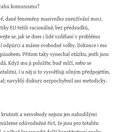
 povahu komunismu?
tové, dané fenomény masivního zneužívání moci. 
ky EU řešili racionálně, bez předsudků, 
te se, jak se dnes i lidé vzdělaní v problému 
aždí odpůrci a máme svobodné volby. Dokonce i eso 
sobem. Přitom taky vynechal otázku, jestli jsou 
. Když mu ji položíte, buď mlčí, nebo se 
litní. I u něj si to vysvětluji silným předpojetím, 
al; navyklý diskurz nezpochybnil ani metodicky. 
 krutosti a nesvobody nejsou jen nahodilými 
 můžeme odůvodněně říct, že jsou pro totalitu 