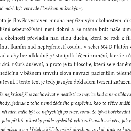
, ač má-li být vpravdě člověkem múzickým
.
6)
ota je člověk vystaven mnoha nepříznivým okolnostem, dík
ílišné sebeprožívání není dobré a že máme brát naše új
a okolností převládla nad silou ducha, která se rodí z fil
rolnut lkaním nad nepřejícností osudu. V sekci 604 D Plató
al a aby bezodkladně přistoupil k léčení zranění, která z r
ická, nýbrž duševní, a proto je to filosofie, která se v da
 medicína v běžném smyslu slova navrací pacientům tělesné
duševní. I tento text je tedy jasným dokladem tvrzení zařaze
že nejkrásnější je zachovávat v neštěstí co nejvíce klid a nerozčilo
říhody, jednak z toho nemá žádného prospěchu, kdo to těžce snáší
 při nich mělo být co nejrychleji po ruce, tomu že bývá hořeková
jako při hře v kostky podle výsledků vrhů zařizovali své věci, jak
ené místo a jen křičeli a křičeli, nýbrž abychom zvykali duši po kaž