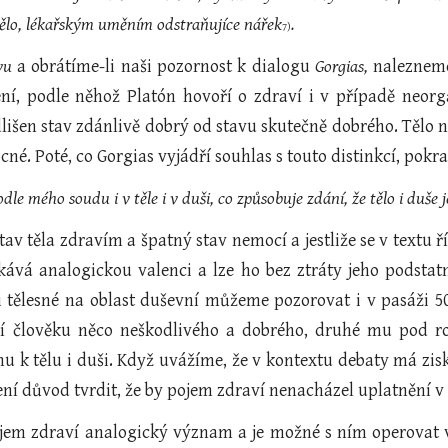
lo, lékařským uměním odstraňujíce nářek
.
7)
vu
a obrátíme-li naši pozornost k dialogu
Gorgias,
nalezneme
ení, podle něhož Platón hovoří o zdraví i v případě neor
išen stav zdánlivě dobrý od stavu skutečně dobrého. Tělo něk
né. Poté, co Gorgias vyjádří souhlas s touto distinkcí, pokra
dle mého soudu i v těle i v duši, co způsobuje zdání, že tělo i duš
stav těla zdravím a špatný stav nemocí a jestliže se v textu ř
kává analogickou valenci a lze ho bez ztráty jeho podsta
i tělesné na oblast duševní můžeme pozorovat i v pasáži 50
jí člověku něco neškodlivého a dobrého, druhé mu pod r
u k tělu i duši. Když uvážíme, že v kontextu debaty má zis
ení důvod tvrdit, že by pojem zdraví nenacházel uplatnění v
em zdraví analogický význam a je možné s ním operovat ve