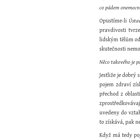
co pádem onemocně
Opustíme-li
Ústa
pravdivosti tvrz
lidským tělům odl
skutečnosti nemoc
Něco takového je po
Jestliže je dobrý 
pojem zdraví zís
přechod z oblast
zprostředkováva
uvedeny do vztah
to získává, pak n
Když má tedy poj