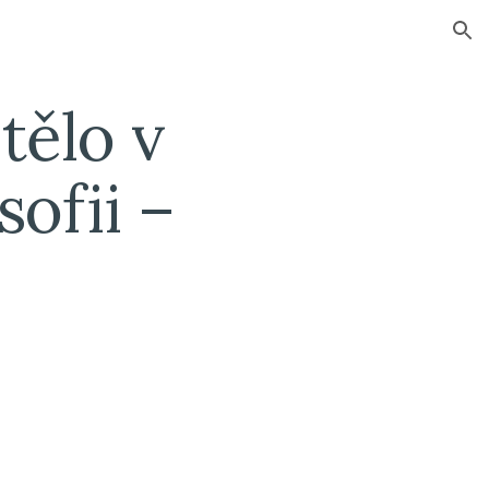
ion
tělo v 
ofii – 