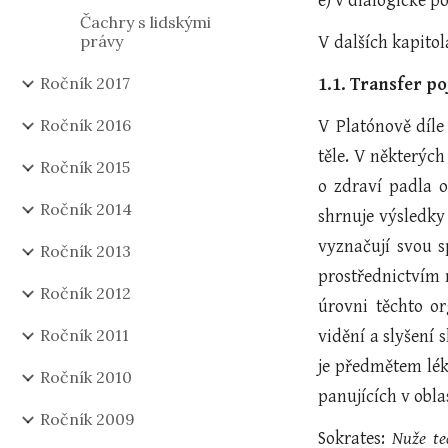
e) v dialogické p
Čachry s lidskými
právy
V dalších kapitol
Ročník 2017
1.1. Transfer p
Ročník 2016
V Platónově díle 
těle. V některých
Ročník 2015
o zdraví padla 
Ročník 2014
shrnuje výsledky 
vyznačují svou s
Ročník 2013
prostřednictvím 
Ročník 2012
úrovni těchto or
Ročník 2011
vidění a slyšení
je předmětem lé
Ročník 2010
panujících v obla
Ročník 2009
Sokrates:
Nuže te