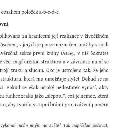
u obsahem položek a-b-c-d-e.
ovní
aplikována za hranicemi její realizace v živočišném
působem, v jiných je pouze naznačen, aniž by v nich
ávěrečná sekce první knihy
Ústavy
, v níž Sokrates
ěci mají určitou strukturu a v závislosti na ní se
rojí zraku a sluchu. Oko je ustrojeno tak, že jeho
 strukturu, která mu umožňuje slyšet. Dokud se na
ci. Pokud se však nějaký nedostatek vynoří, akty
tu funkce zraku jako „slepotu“, což je nemoc, která
roto, aby tvořilo vstupní bránu pro uvážení poměrů
vykonal ničím jiným na světě? Tak například pečovat,