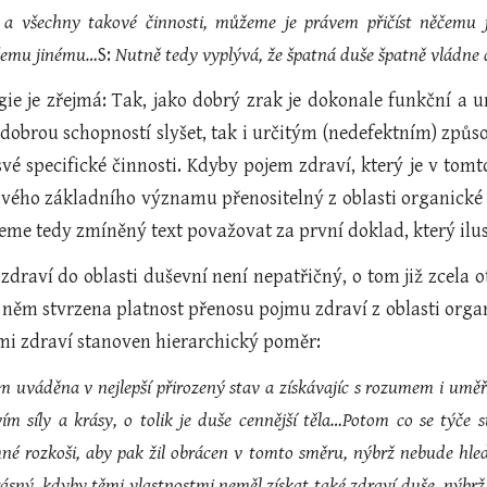
 a všechny takové činnosti, můžeme je právem přičíst něčemu ji
čemu jinému…
S:
Nutně tedy vyplývá, že špatná duše špatně vládne 
ie je zřejmá: Tak, jako dobrý zrak je dokonale funkční a um
dobrou schopností slyšet, tak i určitým (nedefektním) způs
své specifické činnosti. Kdyby pojem zdraví, který je v tomt
 svého základního významu přenositelný z oblasti organické 
eme tedy zmíněný text považovat za první doklad, který ilus
draví do oblasti duševní není nepatřičný, o tom již zcela o
v něm stvrzena platnost přenosu pojmu zdraví z oblasti orga
i zdraví stanoven hierarchický poměr:
ím uváděna v nejlepší přirozený stav a získávajíc s rozumem i uměře
vím síly a krásy, o tolik je duše cennější těla…Potom co se týče
né rozkoši, aby pak žil obrácen v tomto směru, nýbrž nebude hledě
ásný, kdyby těmi vlastnostmi neměl získat také zdraví duše, nýbrž