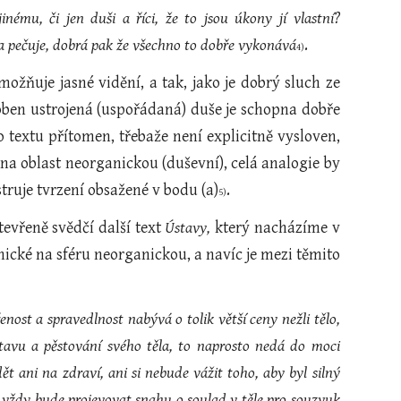
nému, či jen duši a říci, že to jsou úkony jí vlastní?
a pečuje, dobrá pak že všechno to dobře vykonává
.
4)
ožňuje jasné vidění, a tak, jako je dobrý sluch ze
oben ustrojená (uspořádaná) duše je schopna dobře
o textu přítomen, třebaže není explicitně vysloven,
na oblast neorganickou (duševní), celá analogie by
truje tvrzení obsažené v bodu (a)
.
5)
tevřeně svědčí další text
Ústavy,
který nacházíme v
nické na sféru neorganickou, a navíc je mezi těmito
nost a spravedlnost nabývá o tolik větší ceny nežli tělo,
 stavu a pěstování svého těla, to naprosto nedá do moci
t ani na zdraví, ani si nebude vážit toho, aby byl silný
 vždy bude projevovat snahu o soulad v těle pro souzvuk