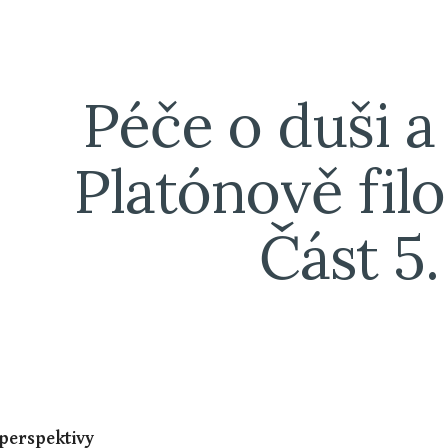
ip to main content
Skip to navigat
Péče o duši a 
Platónově filos
Část 5.
í perspektivy