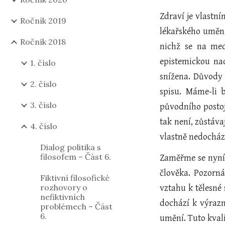
Zdraví je vlastní
Ročník 2019
lékařského uměn
Ročník 2018
nichž se na med
epistemickou na
1. číslo
snížena. Důvody 
2. číslo
spisu. Máme-li 
3. číslo
původního postoj
tak není, zůstáv
4. číslo
vlastně nedocház
Dialog politika s
filosofem – Část 6.
Zaměřme se nyní 
člověka. Pozorná
Fiktivní filosofické
rozhovory o
vztahu k tělesné 
nefiktivních
dochází k výrazn
problémech – Část
6.
umění. Tuto kvali