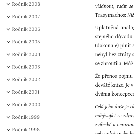
Ročník 2008
vládnout, radit se
Trasymachos:
Ni
Ročník 2007
Uplatněná analog
Ročník 2006
stejného důvodu 
Ročník 2005
(dokonale) plnit 
Ročník 2004
nebyl bez ztráty
se zhroutila. Můž
Ročník 2003
Že přenos pojmu z
Ročník 2002
deváté knize. Je 
Ročník 2001
dvěma koncepcem
Ročník 2000
Celá jeho duše je t
nabývající se zdra
Ročník 1999
zvířecké a nerozum
Ročník 1998
nebo zdráv nebo kr