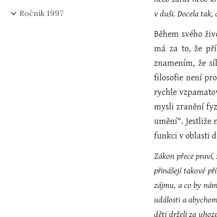
Ročník 1997
v duši. Docela tak
Během svého živ
má za to, že př
znamením, že síl
filosofie není p
rychle vzpamatov
mysli zranění fyz
umění“. Jestliže
funkci v oblasti 
Zákon přece praví, 
přinášejí takové p
zájmu, a co by nám
události a abychom 
děti drželi za uhoz