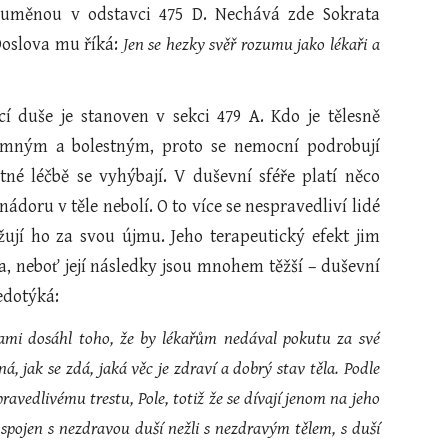
rozuměnou v odstavci 475 D. Nechává zde Sokrata
Doslova mu říká:
Jen se hezky svěř rozumu jako lékaři a
duše je stanoven v sekci 479 A. Kdo je tělesně
emným a bolestným, proto se nemocní podrobují
né léčbě se vyhýbají. V duševní sféře platí něco
doru v těle nebolí. O to více se nespravedliví lidé
ují ho za svou újmu. Jeho terapeutický efekt jim
a, neboť její následky jsou mnohem těžší – duševní
nedotýká:
robami dosáhl toho, že by lékařům nedával pokutu za své
ná, jak se zdá, jaká věc je zdraví a dobrý stav těla. Podle
spravedlivému trestu, Pole, totiž že se dívají jenom na jeho
ýt spojen s nezdravou duší nežli s nezdravým tělem, s duší