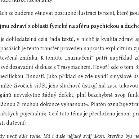
ovaze lidské racionality
ách se budeme věnovat postupné ilustraci tvrzení, které jso
ojmu zdraví z oblasti fyzické na sféru psychickou a duch
je dohledatelná celá řada textů, v nichž je kvalita zdraví 
 pasážích je tento transfer proveden naprosto explicitním z
otevřená zmínka. K tomuto „naznačení“ patří například z
své dosavadní diskuse s Trasymachem. Hovoří zde o tom, že v
pecifickou činností. Jako příklad se zde uvádí smyslové úst
může živočich vidět, jeho sluchové ústrojí má zase takovou
gánů nevyskytne žádný defekt, plní bezchybně svoji funk
 slábnou či mohou dokonce vyhasnout
. Platón označuje ztrá
2)
kařských pojednání
. Celé toto téma je předloženo jenom p
3)
sti duševní:
dy uvaž dále tohle: Má i duše nějaký svůj úkon, kterého bys ne