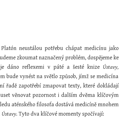
á Platón neustálou potřebu chápat medicínu jako
ž budeme zkoumat naznačený problém, dospějeme ke
é je dáno reflexemi v páté a šesté knize
Ústavy,
lem bude vynést na světlo způsob, jímž se medicína
í řadě zapotřebí zmapovat texty, které dokládají
muset věnovat pozornost i dalším dvěma klíčovým
hledu aténského filosofa dostává medicíně mnohem
a
Ústavy.
Tyto dva klíčové momenty spočívají: