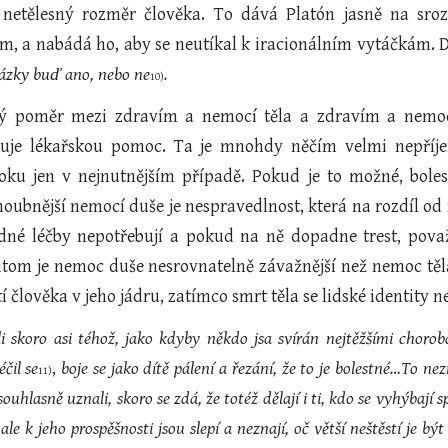
 i netělesný rozměr člověka. To dává Platón jasně na s
em, a nabádá ho, aby se neutíkal k iracionálním vytáčkám. 
ázky buď ano, nebo ne
.
10)
ý poměr mezi zdravím a nemocí těla a zdravím a nemocí 
uje lékařskou pomoc. Ta je mnohdy něčím velmi nepříj
ku jen v nejnutnějším případě. Pokud je to možné, bolest
ubnější nemocí duše je nespravedlnost, která na rozdíl od ná
dné léčby nepotřebují a pokud na ně dopadne trest, považ
řitom je nemoc duše nesrovnatelně závažnější než nemoc těl
í člověka v jeho jádru, zatímco smrt těla se lidské identity 
áhli skoro asi téhož, jako kdyby někdo jsa svírán nejtěžšími cho
čil se
,
boje se jako dítě pálení a řezání, že to je bolestné…To nez
11)
ouhlasně uznali, skoro se zdá, že totéž dělají i ti, kdo se vyhýbají 
ale k jeho prospěšnosti jsou slepí a neznají, oč větší neštěstí je b