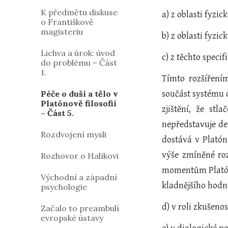
K předmětu diskuse
a) z oblasti fyzi
o Františkově
magisteriu
b) z oblasti fyzi
Lichva a úrok: úvod
c) z těchto spec
do problému – Část
1.
Tímto rozšíření
Péče o duši a tělo v
součást systému 
Platónově filosofii
zjištění, že st
– Část 5.
nepředstavuje de
Rozdvojení mysli
dostává v Platón
výše zmíněné ro
Rozhovor o Halíkovi
momentům Platóno
Východní a západní
kladnějšího hodn
psychologie
d) v roli zkušeno
Začalo to preambulí
evropské ústavy