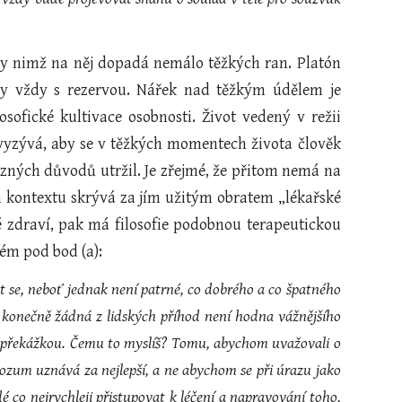
y nimž na něj dopadá nemálo těžkých ran. Platón
my vždy s rezervou. Nářek nad těžkým údělem je
osofické kultivace osobnosti. Život vedený v režii
n vyzývá, aby se v těžkých momentech života člověk
ůzných důvodů utržil. Je zřejmé, že přitom nemá na
ném kontextu skrývá za jím užitým obratem „lékařské
 zdraví, pak má filosofie podobnou terapeutickou
ném pod bod (a):
vat se, neboť jednak není patrné, co dobrého a co špatného
; konečně žádná z lidských příhod není hodna vážnějšího
ní překážkou. Čemu to myslíš? Tomu, abychom uvažovali o
 rozum uznává za nejlepší, a ne abychom se při úrazu jako
dé co nejrychleji přistupovat k léčení a napravování toho,