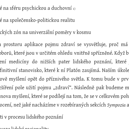
cké na sféru psychickou a duchovní
1)
cké na společensko-politickou realitu
ifických zón na univerzální poměry v kosmu
m prostoru aplikace pojmu zdraví se vysvětluje, proč m
oborů, které jsou v určitém ohledu vnitřně spřízněné. Kdy
lačení medicíny do nižších pater lidského poznání, kter
finitivní stanovisko, které k ní Platón zaujímá. Naším úko
ově myšlení opět do příznivého světla. K tomu bude v prvn
zšíření pole užití pojmu „zdraví“. Následně pak budeme 
va myšlení, které se podílejí na tom, že se v celkovém po
ocení, než jaké nacházíme v rozebíraných sekcích
Sympozia
sti v procesu lidského poznání