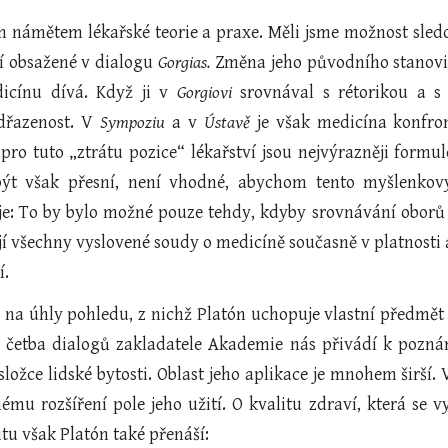
m námětem lékařské teorie a praxe. Měli jsme možnost sledov
í obsažené v dialogu
Gorgias.
Změna jeho původního stanovisk
icínu dívá. Když ji v
Gorgiovi
srovnával s rétorikou a s 
dřazenost. V
Sympoziu
a v
Ústavě
je však medicína konfront
pro tuto „ztrátu pozice“ lékařství jsou nejvýrazněji form
být však přesní, není vhodné, abychom tento myšlenkov
e: To by bylo možné pouze tehdy, kdyby srovnávání oborů pr
ají všechny vyslovené soudy o medicíně současně v platnost
í.
na úhly pohledu, z nichž Platón uchopuje vlastní předmět m
 četba dialogů zakladatele Akademie nás přivádí k pozná
složce lidské bytosti. Oblast jeho aplikace je mnohem širší
ému rozšíření pole jeho užití. O kvalitu zdraví, která se 
tu však Platón také přenáší: