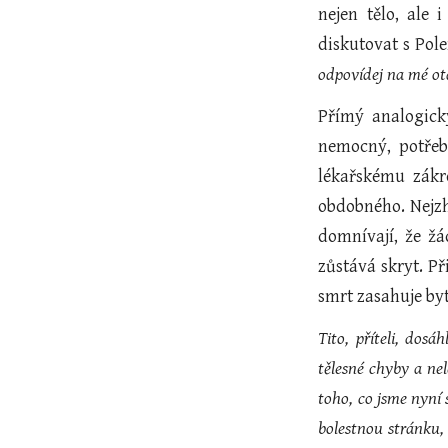
nejen tělo, ale
diskutovat s Pol
odpovídej na mé ot
Přímý analogick
nemocný, potřeb
lékařskému zákro
obdobného. Nejzho
domnívají, že žá
zůstává skryt. P
smrt zasahuje byt
Tito, příteli, dos
tělesné chyby a nelé
toho, co jsme nyní s
bolestnou stránku, 