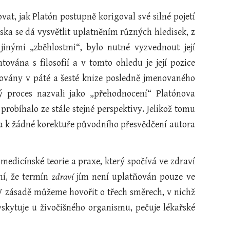
at, jak Platón postupně korigoval své silné pojetí
a se dá vysvětlit uplatněním různých hledisek, z
jinými „zběhlostmi“, bylo nutné vyzvednout její
ována s filosofií a v tomto ohledu je její pozice
ulovány v páté a šesté knize posledně jmenovaného
ý proces nazvali jako „přehodnocení“ Platónova
obíhalo ze stále stejné perspektivy. Jelikož tomu
i a k žádné korektuře původního přesvědčení autora
edicínské teorie a praxe, který spočívá ve zdraví
ní, že termín
zdraví
jím není uplatňován pouze ve
. V zásadě můžeme hovořit o třech směrech, v nichž
vyskytuje u živočišného organismu, pečuje lékařské