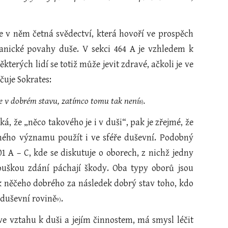
 v něm četná svědectví, která hovoří ve prospěch
ganické povahy duše. V sekci 464 A je vzhledem k
terých lidí se totiž může jevit zdravé, ačkoli je ve
čuje Sokrates:
e je v dobrém stavu, zatímco tomu tak není
.
8)
íká, že „něco takového je i v duši“, pak je zřejmé, že
tného významu použít i ve sféře duševní. Podobný
1 A – C, kde se diskutuje o oborech, z nichž jedny
ouškou zdání páchají škody. Oba typy oborů jsou
k něčeho dobrého za následek dobrý stav toho, kdo
 duševní rovině
.
9)
 vztahu k duši a jejím činnostem, má smysl léčit