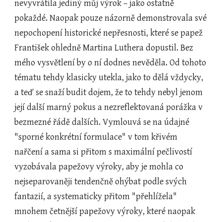
nevyvrátila jediný můj výrok – jako ostatně 
pokaždé. Naopak pouze názorně demonstrovala své 
nepochopení historické nepřesnosti, které se papež 
František ohledně Martina Luthera dopustil. Bez 
mého vysvětlení by o ní dodnes nevěděla. Od tohoto 
tématu tehdy klasicky utekla, jako to dělá vždycky, 
a teď se snaží budit dojem, že to tehdy nebyl jenom 
její další marný pokus a nezreflektovaná porážka v 
bezmezné řádě dalších. Vymlouvá se na údajné 
"sporné konkrétní formulace" v tom křivém 
nařčení a sama si přitom s maximální pečlivostí 
vyzobávala papežovy výroky, aby je mohla co 
nejseparovaněji tendenčně ohýbat podle svých 
fantazií, a systematicky přitom "přehlížela" 
mnohem četnější papežovy výroky, které naopak 