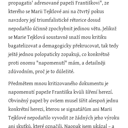
propagatis' adresované papeži Františkovi", ze 
kterého se Marii Tejklové ani na čtvrtý pokus 
navzdory její triumfalistické rétorice dosud 
nepodařilo účinně zpochybnit jedinou větu. Jelikož 
se Marie Tejklová soustavně snaží mou kritiku 
bagatelizovat a demagogicky překrucovat, tak tedy 
ještě jednou polopaticky zopakuji, co konkrétně 
proti onomu "napomenutí" mám, a detailněji 
zdůvodním, proč je to důležité.
Předmětem mnou kritizovaného dokumentu je 
napomenutí papeže Františka kvůli šíření herezí. 
Obviněný papež by ovšem musel šířit alespoň jednu 
konkrétní herezi, kterou se signatářům ani Marii 
Tejklové nepodařilo vyvodit ze žádných jeho výroku 
ani skutků, které označili. Naopak jsem ukázal – a 