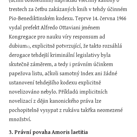
(učinil obsoletními) například všechny kánony o 
trestech za četbu zakázaných knih v tehdy účinném 
Pio-Benediktinském kodexu. Teprve 14. června 1966 
vydal prefekt Alfredo Ottaviani jménem 
Kongregace pro nauku víry responsum ad 
dubium
, explicitně potvrzující, že takto rozsáhlá 
1)
derogace tehdejší kriminální legislativy byla 
skutečně záměrem, a tedy i právním účinkem 
papežova listu, ačkoli samotný Index ani žádné 
ustanovení tehdejšího kodexu explicitně 
novelizováno nebylo. Příkladů implicitních 
novelizací z dějin kanonického práva lze 
pochopitelně vysypat z rukávu takřka neomezené 
množství.
3. Právní povaha Amoris laetitia