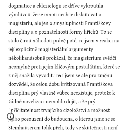
dogmatice a ekleziologii se dříve vykroutila 
výmluvou, že se mnou nechce diskutovat o 
magisteriu, ale jen o smysluplnosti Františkovy 
disciplíny a o poznatelnosti formy hříchů. To se 
stalo čirou náhodou právě poté, co jsem v reakci na 
její explicitně magisteriální argumenty 
několikanásobně prokázal, že magisterium svědčí 
neomylně proti jejím klíčovým postulátům, které se 
z něj snažila vyvodit. Teď jsem se ale pro změnu 
dozvěděl, že celou dobu kritizovaná Františkova 
disciplína prý vlastně vůbec neexistuje, protože k 
žádné novelizaci nemohlo dojít, a že prý 
"přičitatelnost trvajícího cizoložství a možnost 
jejího posouzení do budoucna, o kterou jsme se se 
Steinhauserem tolik přeli, tedy ve skutečnosti není 