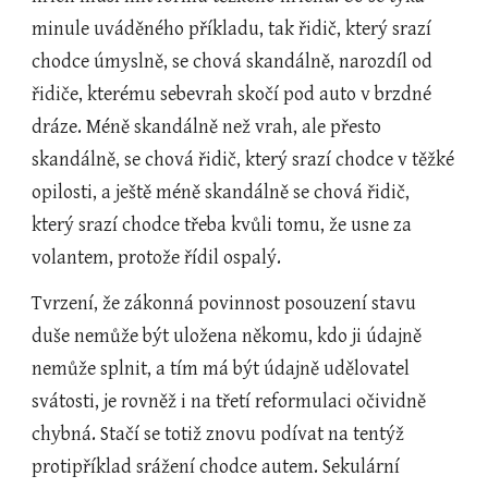
minule uváděného příkladu, tak řidič, který srazí 
chodce úmyslně, se chová skandálně, narozdíl od 
řidiče, kterému sebevrah skočí pod auto v brzdné 
dráze. Méně skandálně než vrah, ale přesto 
skandálně, se chová řidič, který srazí chodce v těžké 
opilosti, a ještě méně skandálně se chová řidič, 
který srazí chodce třeba kvůli tomu, že usne za 
volantem, protože řídil ospalý.
Tvrzení, že zákonná povinnost posouzení stavu 
duše nemůže být uložena někomu, kdo ji údajně 
nemůže splnit, a tím má být údajně udělovatel 
svátosti, je rovněž i na třetí reformulaci očividně 
chybná. Stačí se totiž znovu podívat na tentýž 
protipříklad srážení chodce autem. Sekulární 