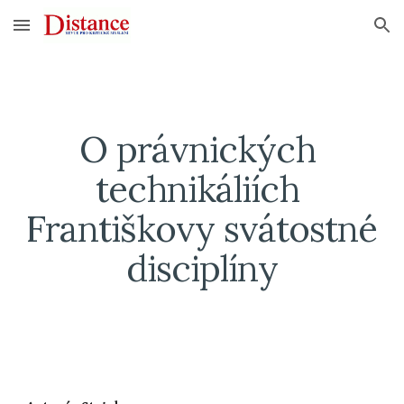
Skip to main content
Skip to navigation
O právnických 
technikáliích 
Františkovy svátostné 
disciplíny