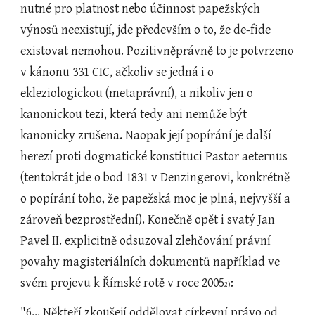
nutné pro platnost nebo účinnost papežských 
výnosů neexistují, jde především o to, že de-fide 
existovat nemohou. Pozitivněprávně to je potvrzeno 
v kánonu 331 CIC, ačkoliv se jedná i o 
ekleziologickou (metaprávní), a nikoliv jen o 
kanonickou tezi, která tedy ani nemůže být 
kanonicky zrušena. Naopak její popírání je další 
herezí proti dogmatické konstituci Pastor aeternus 
(tentokrát jde o bod 1831 v Denzingerovi, konkrétně 
o popírání toho, že papežská moc je plná, nejvyšší a 
zároveň bezprostřední). Konečně opět i svatý Jan 
Pavel II. explicitně odsuzoval zlehčování právní 
povahy magisteriálních dokumentů například ve 
svém projevu k Římské rotě v roce 2005
:
2)
"6... Někteří zkoušejí oddělovat církevní právo od 