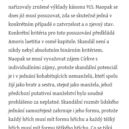
nařizovaly zrušené výklady kánonu 915. Naopak se 
dnes již musí posuzovat, zda se skutečně jedná v 
konkrétním případě o zatvrzelost a o zjevný stav. 
Konkrétní kritéria pro toto posuzování předkládá 
Amoris laetitia v osmé kapitole. Skandál není a 
nikdy nebyl absolutním binárním kritériem. 
Naopak se musí vyvažovat zájem Církve s 
individuálními zájmy, protože skandální potenciál 
je i v jednání kohabitujících nemanželů, kteří spolu 
žijí jako bratr a sestra, stejně jako manžela, jehož 
předchozí putativní manželství bylo soudně 
prohlášeno za neplatné. Skandální rozměr lidského 
jednání samozřejmě zahrnuje i jeho formu, protože 
každý hřích musí mít formu hříchu a každý těžký 
hřích musí mít formu těžkého hříchu. Co se týká 