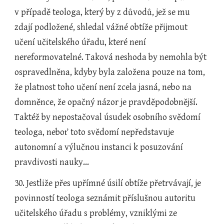
v případě teologa, který by z důvodů, jež se mu 
zdají podložené, shledal vážné obtíže přijmout 
učení učitelského úřadu, které není 
nereformovatelné. Taková neshoda by nemohla být 
ospravedlněna, kdyby byla založena pouze na tom, 
že platnost toho učení není zcela jasná, nebo na 
domněnce, že opačný názor je pravděpodobnější. 
Taktéž by nepostačoval úsudek osobního svědomí 
teologa, neboť toto svědomí nepředstavuje 
autonomní a výlučnou instanci k posuzování 
pravdivosti nauky...
30. Jestliže přes upřímné úsilí obtíže přetrvávají, je 
povinností teologa seznámit příslušnou autoritu 
učitelského úřadu s problémy, vzniklými ze 