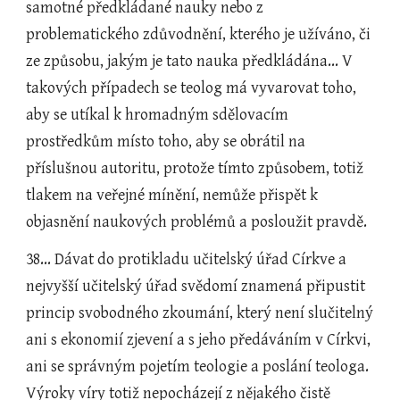
samotné předkládané nauky nebo z 
problematického zdůvodnění, kterého je užíváno, či 
ze způsobu, jakým je tato nauka předkládána... V 
takových případech se teolog má vyvarovat toho, 
aby se utíkal k hromadným sdělovacím 
prostředkům místo toho, aby se obrátil na 
příslušnou autoritu, protože tímto způsobem, totiž 
tlakem na veřejné mínění, nemůže přispět k 
objasnění naukových problémů a posloužit pravdě.
38... Dávat do protikladu učitelský úřad Církve a 
nejvyšší učitelský úřad svědomí znamená připustit 
princip svobodného zkoumání, který není slučitelný 
ani s ekonomií zjevení a s jeho předáváním v Církvi, 
ani se správným pojetím teologie a poslání teologa. 
Výroky víry totiž nepocházejí z nějakého čistě 