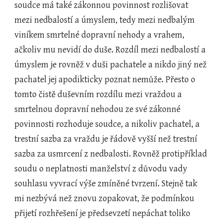
soudce má také zákonnou povinnost rozlišovat 
mezi nedbalostí a úmyslem, tedy mezi nedbalým 
viníkem smrtelné dopravní nehody a vrahem, 
ačkoliv mu nevidí do duše. Rozdíl mezi nedbalostí a 
úmyslem je rovněž v duši pachatele a nikdo jiný než 
pachatel jej apodikticky poznat nemůže. Přesto o 
tomto čistě duševním rozdílu mezi vraždou a 
smrtelnou dopravní nehodou ze své zákonné 
povinnosti rozhoduje soudce, a nikoliv pachatel, a 
trestní sazba za vraždu je řádově vyšší než trestní 
sazba za usmrcení z nedbalosti. Rovněž protipříklad 
soudu o neplatnosti manželství z důvodu vady 
souhlasu vyvrací výše zmíněné tvrzení. Stejně tak 
mi nezbývá než znovu zopakovat, že podmínkou 
přijetí rozhřešení je předsevzetí nepáchat toliko 