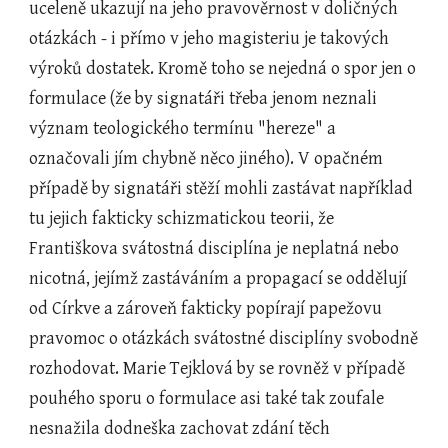
uceleně ukazují na jeho pravověrnost v doličných 
otázkách - i přímo v jeho magisteriu je takových 
výroků dostatek. Kromě toho se nejedná o spor jen o 
formulace (že by signatáři třeba jenom neznali 
význam teologického termínu "hereze" a 
označovali jím chybně něco jiného). V opačném 
případě by signatáři stěží mohli zastávat například 
tu jejich fakticky schizmatickou teorii, že 
Františkova svátostná disciplína je neplatná nebo 
nicotná, jejímž zastáváním a propagací se oddělují 
od Církve a zároveň fakticky popírají papežovu 
pravomoc o otázkách svátostné disciplíny svobodně 
rozhodovat. Marie Tejklová by se rovněž v případě 
pouhého sporu o formulace asi také tak zoufale 
nesnažila dodneška zachovat zdání těch 