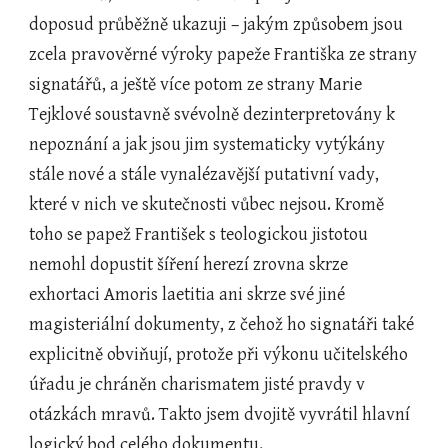
doposud průběžně ukazuji – jakým způsobem jsou 
zcela pravověrné výroky papeže Františka ze strany 
signatářů, a ještě více potom ze strany Marie 
Tejklové soustavně svévolně dezinterpretovány k 
nepoznání a jak jsou jim systematicky vytýkány 
stále nové a stále vynalézavější putativní vady, 
které v nich ve skutečnosti vůbec nejsou. Kromě 
toho se papež František s teologickou jistotou 
nemohl dopustit šíření herezí zrovna skrze 
exhortaci Amoris laetitia ani skrze své jiné 
magisteriální dokumenty, z čehož ho signatáři také 
explicitně obviňují, protože při výkonu učitelského 
úřadu je chráněn charismatem jisté pravdy v 
otázkách mravů. Takto jsem dvojitě vyvrátil hlavní 
logický bod celého dokumentu.