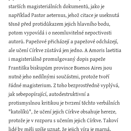
starších magisteriálních dokumentů, jako je 
například Pastor aeternus, jehož citace je useknutá 
těsně před protidůkazem jejich hlavního bodu, 
potom vypovídá i o neomluvitelné nepoctivosti 
autorů. Papežové přicházejí a papežové odcházejí, 
ale učení Církve zůstává jen jedno. A Amoris laetitia 
i magisteriálně promulgovaný dopis papeže 
Františka biskupům province Buenos Aires jsou 
nutně jeho nedílnými součástmi, protože tvoří 
řádné magisterium. Z toho bezprostředně vyplývá, 
jak sebepopírající, autodestruktivní a 
protismyslnou kritikou je tvrzení těchto verbálních 
"katolíků", že učení jejich Církve obsahuje hereze, 
protože je v rozporu s učením jejich Církve. Takoví 
lidé by měli spíše uznat, že jejich víra je marná.