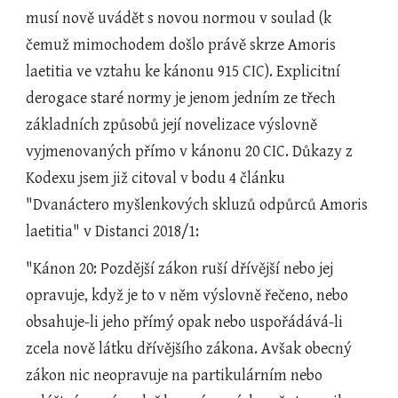
musí nově uvádět s novou normou v soulad (k 
čemuž mimochodem došlo právě skrze Amoris 
laetitia ve vztahu ke kánonu 915 CIC). Explicitní 
derogace staré normy je jenom jedním ze třech 
základních způsobů její novelizace výslovně 
vyjmenovaných přímo v kánonu 20 CIC. Důkazy z 
Kodexu jsem již citoval v bodu 4 článku 
"Dvanáctero myšlenkových skluzů odpůrců Amoris 
laetitia" v Distanci 2018/1:
"Kánon 20: Pozdější zákon ruší dřívější nebo jej 
opravuje, když je to v něm výslovně řečeno, nebo 
obsahuje-li jeho přímý opak nebo uspořádává-li 
zcela nově látku dřívějšího zákona. Avšak obecný 
zákon nic neopravuje na partikulárním nebo 