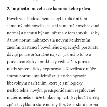
2. Implicitní novelizace kanonického práva
Novelizace Kodexu nemusí být explicitní (ani 
samotný fakt novelizace, ani samotná novelizovaná 
norma) a nemusí být ani přesná v tom smyslu, že by 
danou normu nahrazovala novým konkrétním 
zněním. Zastánci libovolného z opačných postulátů 
dávají pouze průzračně najevo, jak málo toho o 
právu teoreticky i prakticky vědí, a že s právem 
nikdy systematicky nepracovali. Novelizace může 
starou normu implicitně zrušit nebo opravit 
libovolným nařízením, které je s ní logicky 
neslučitelné, novým přeuspořádáním regulované 
matérie, nebo může toliko implicitně vyloučit určitý 
způsob výkladu staré normy tím, že se stará norma 