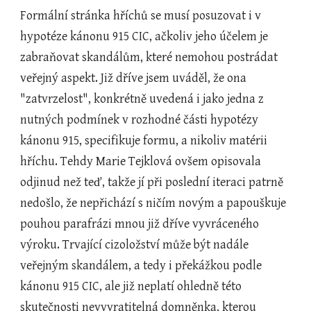
Formální stránka hříchů se musí posuzovat i v 
hypotéze kánonu 915 CIC, ačkoliv jeho účelem je 
zabraňovat skandálům, které nemohou postrádat 
veřejný aspekt. Již dříve jsem uváděl, že ona 
"zatvrzelost", konkrétně uvedená i jako jedna z 
nutných podmínek v rozhodné části hypotézy 
kánonu 915, specifikuje formu, a nikoliv matérii 
hříchu. Tehdy Marie Tejklová ovšem opisovala 
odjinud než teď, takže jí při poslední iteraci patrně 
nedošlo, že nepřichází s ničím novým a papouškuje 
pouhou parafrázi mnou již dříve vyvráceného 
výroku. Trvající cizoložství může být nadále 
veřejným skandálem, a tedy i překážkou podle 
kánonu 915 CIC, ale již neplatí ohledně této 
skutečnosti nevyvratitelná domněnka, kterou 