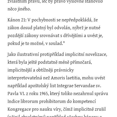
zvláštním právu, leč by právo výslovně stanovilo 
něco jiného.
Kánon 21: V pochybnosti se nepředpokládá, že 
zákon dosud platný byl odvolán, nýbrž je nutné 
pozdější zákony srovnávat s dřívějšími a uvést je, 
pokud je to možné, v soulad."
Jako ilustrativní protipříklad implicitní novelizace, 
která byla ještě podstatně méně přímočará, 
implicitnější a obtížněji právnicky 
interpretovatelná než Amoris laetitia, mohu uvést 
například apoštolský list Integrae Servandae sv. 
Pavla VI. z roku 1965, který toliko nezahrnul správu 
Indice librorum prohibitorum do kompetencí 
Kongregace pro nauku víry, čímž implicitně zrušil 