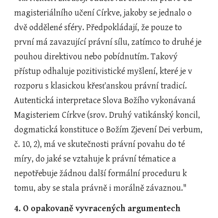
magisteriálního učení Církve, jakoby se jednalo o 
dvě oddělené sféry. Předpokládají, že pouze to 
první má zavazující právní sílu, zatímco to druhé je 
pouhou direktivou nebo pobídnutím. Takový 
přístup odhaluje pozitivistické myšlení, které je v 
rozporu s klasickou křesťanskou právní tradicí. 
Autentická interpretace Slova Božího vykonávaná 
Magisteriem Církve (srov. Druhý vatikánský koncil, 
dogmatická konstituce o Božím Zjevení Dei verbum, 
č. 10, 2), má ve skutečnosti právní povahu do té 
míry, do jaké se vztahuje k právní tématice a 
nepotřebuje žádnou další formální proceduru k 
tomu, aby se stala právně i morálně závaznou."
4. O opakovaně vyvracených argumentech