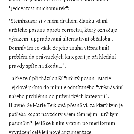
"Jedovatost muchomůrek":
"Steinhauser si v mém druhém článku všiml 
určitého posunu oproti correctiu, který označuje 
výrazem 'upgradovaná alternativní obžaloba'. 
Domnívám se však, že jeho snaha vtěsnat náš 
problém do právnických kategorií je při hledání 
pravdy spíše na škodu...".
Takže teď přichází další "určitý posun" Marie 
Tejklové přímo do minule odmítaného "vtěsnávání 
našeho problému do právnických kategorií". 
Hlavně, že Marie Tejklová přesně ví, za který tým je 
potřeba kopat navzdory všem těm jejím "určitým 
posunům". Ještě se k nim vrátím po meritorním 
vyvrácení celé její nové argumentace.