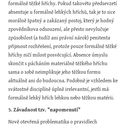
formálně těžké hříchy. Pokud takovéto předsevzetí 
absentuje u formálně lehkých hříchů, tak je to sice 
morálně špatný a zakázaný postoj, který je hodný 
zpovědníkova odsouzení, ale přesto nevylučuje 
způsobilost (a tudíž ani právní nárok) penitenta 
přijmout rozhřešení, protože pouze formálně těžké 
hříchy ničí milost posvěcující. Absence úmyslu 
skončit s pácháním materiálně těžkého hříchu 
sama o sobě neimplikuje jeho těžkou formu 
aktuálně ani do budoucna. Podobně je vzhledem ke 
svátostné disciplíně úplně irelevantní, jestli má 
formálně lehký hřích lehkou nebo těžkou matérii.
5. Závadnost tzv. "napomenutí"
Nově otevřená problematika o pravidlech 