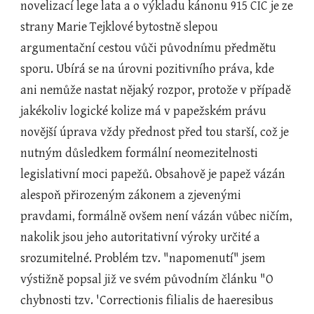
novelizací lege lata a o výkladu kánonu 915 CIC je ze 
strany Marie Tejklové bytostně slepou 
argumentační cestou vůči původnímu předmětu 
sporu. Ubírá se na úrovni pozitivního práva, kde 
ani nemůže nastat nějaký rozpor, protože v případě 
jakékoliv logické kolize má v papežském právu 
novější úprava vždy přednost před tou starší, což je 
nutným důsledkem formální neomezitelnosti 
legislativní moci papežů. Obsahově je papež vázán 
alespoň přirozeným zákonem a zjevenými 
pravdami, formálně ovšem není vázán vůbec ničím, 
nakolik jsou jeho autoritativní výroky určité a 
srozumitelné. Problém tzv. "napomenutí" jsem 
výstižně popsal již ve svém původním článku "O 
chybnosti tzv. 'Correctionis filialis de haeresibus 