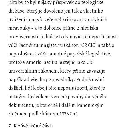
jako by to byl nějaký příspěvek do teologické 
diskuse, který je dovoleno jen tak z vlastního 
uvážení (a navíc veřejně) kritizovat v otázkách 
mravouky - a to dokonce přímo z hlediska 
pravověrnosti. Jedná se tedy navíc i o neposlušnost 
vůči řádnému magisteriu (kánon 752 CIC) a také o 
neposlušnost vůči samotné papežské legislativě, 
protože Amoris laetitia je stejně jako CIC 
univerzálním zákonem, který přímo zavazuje 
například všechny zpovědníky. Podněcování 
dalších lidí k obojí této neposlušnosti, které je 
nutným důsledkem veřejné povahy dotyčného 
dokumentu, je konečně i dalším kanonickým 
zločinem podle kánonu 1373 CIC.
7. K závěrečné části