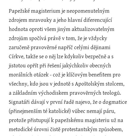
Papežské magisterium je neopomenutelným 
zdrojem mravouky a jeho hlavní diferencující 
hodnota oproti všem jiným aktualizovatelným 
zdrojům spočívá právě v tom, že je vždycky 
zaručeně pravověrné napříč celými dějinami 
Církve, takže se o něj lze kdykoliv bezpečně a s 
jistotou opřít při řešení jakýchkoliv obecných 
morálních otázek - což je klíčovým benefitem pro 
všechny, kdo jsou v jednotě s Apoštolským stolcem, 
a základním východiskem pravověrných teologů. 
Signatáři dávají v první řadě najevo, že o dogmatice 
(přinejmenším té katolické) vůbec nemají páru, 
protože přistupují k papežskému magisteriu už na 
metodické úrovni čistě protestantským způsobem, 