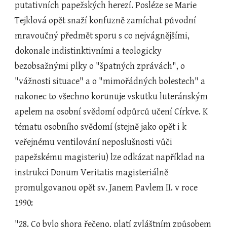
putativních papežských herezí. Posléze se Marie 
Tejklová opět snaží konfuzně zamíchat původní 
mravoučný předmět sporu s co nejvágnějšími, 
dokonale indistinktivními a teologicky 
bezobsažnými plky o "špatných zprávách", o 
"vážnosti situace" a o "mimořádných bolestech" a 
nakonec to všechno korunuje vskutku luteránským 
apelem na osobní svědomí odpůrců učení Církve. K 
tématu osobního svědomí (stejně jako opět i k 
veřejnému ventilování neposlušnosti vůči 
papežskému magisteriu) lze odkázat například na 
instrukci Donum Veritatis magisteriálně 
promulgovanou opět sv. Janem Pavlem II. v roce 
1990:
"28. Co bylo shora řečeno, platí zvláštním způsobem 