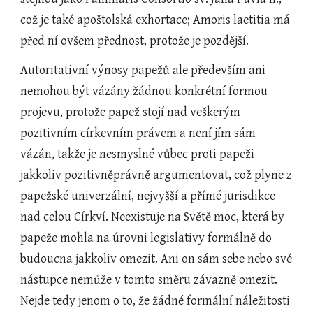
což je také apoštolská exhortace; Amoris laetitia má 
před ní ovšem přednost, protože je pozdější.
Autoritativní výnosy papežů ale především ani 
nemohou být vázány žádnou konkrétní formou 
projevu, protože papež stojí nad veškerým 
pozitivním církevním právem a není jím sám 
vázán, takže je nesmyslné vůbec proti papeži 
jakkoliv pozitivněprávně argumentovat, což plyne z 
papežské univerzální, nejvyšší a přímé jurisdikce 
nad celou Církví. Neexistuje na Světě moc, která by 
papeže mohla na úrovni legislativy formálně do 
budoucna jakkoliv omezit. Ani on sám sebe nebo své 
nástupce nemůže v tomto směru závazně omezit. 
Nejde tedy jenom o to, že žádné formální náležitosti 