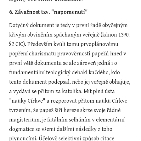
6. Závažnost tzv. "napomenutí"
Dotyčný dokument je tedy v první řadě obyčejným 
křivým obviněním spáchaným veřejně (kánon 1390, 
§2 CIC). Především kvůli tomu prvoplánovému 
popření charismatu pravověrnosti papežů hned v 
první větě dokumentu se ale zároveň jedná i o 
fundamentální teologický debakl každého, kdo 
tento dokument podepsal, nebo jej veřejně obhajuje, 
a vydává se přitom za katolíka. Mít plná ústa 
"nauky Církve" a rozporovat přitom nauku Církve 
tvrzením, že papež šíří hereze skrze svoje řádné 
magisterium, je fatálním selháním v elementární 
dogmatice se všemi dalšími následky z toho 
plynoucími. Účelově selektivní způsob citace 