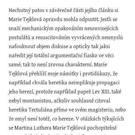
Nechutný patos v závěrečné části jejího článku si 
Marie Tejklová opravdu mohla odpustit. Jestli se 
snaží mechanickým opakováním nesouvisejících 
postulátů a resuscitováním vyvrácených nesmyslů 
nafouknout objem diskuse a opticky tak jaksi 
naředit její totální argumentační fiasko ve věci 
samé, tak to není zrovna charakterní. Marie 
Tejklová přehlíží moje námitky i protidůkazy, že 
například chvála heretika neimplikuje propagaci 
jeho herezí, protože například papež Lev XIII. také 
nebyl montanistou, ačkoliv souhlasně citoval 
heretika Tertuliána přímo ve svém magisteriu, nebo 
že omyl není totéž, co hereze. V otázkách týkajících 
se Martina Luthera Marie Tejklová pochopitelně 