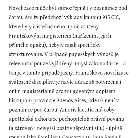
Novelizace může být samozřejmě i v poznámce pod 
čarou. Ani ty předchozí výklady kánonu 915 CIC, 
které byly částečně nebo úplně zrušeny 
Františkovým magisteriem (nařízením jejich 
přímého opaku), nebyly nijak specificky 
strukturované. V případě papežských výnosů je 
relevantní pouze vyjádřený úmysl zákonodárce – a 
ten je v tomto případě jasný. Františkova novelizace 
svátostné disciplíny je navíc důrazně potvrzena i 
oním magisteriálně promulgovaným dopisem 
biskupům provincie Buenos Aires, kde už není v 
poznámce pod čarou. Amoris laetitia má coby 
apoštolská exhortace pochopitelně právní povahu 
(a zároveň i nejvyšší pozitivněprávní sílu) - úplně 
stejnou jako Familiaris Consortio sv. Jana Pavla II., 