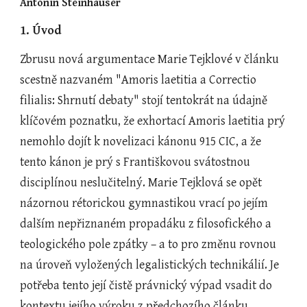
Antonín Steinhauser
1. Úvod
Zbrusu nová argumentace Marie Tejklové v článku 
scestně nazvaném "Amoris laetitia a Correctio 
filialis: Shrnutí debaty" stojí tentokrát na údajně 
klíčovém poznatku, že exhortací Amoris laetitia prý 
nemohlo dojít k novelizaci kánonu 915 CIC, a že 
tento kánon je prý s Františkovou svátostnou 
disciplínou neslučitelný. Marie Tejklová se opět 
názornou rétorickou gymnastikou vrací po jejím 
dalším nepřiznaném propadáku z filosofického a 
teologického pole zpátky – a to pro změnu rovnou 
na úroveň vyložených legalistických technikálií. Je 
potřeba tento její čistě právnický výpad vsadit do 
kontextu jejího výroku z předchozího článku 