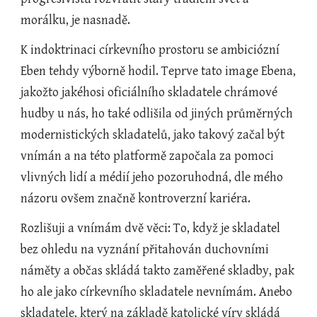
morálku, je nasnadě.
K indoktrinaci církevního prostoru se ambiciózní 
Eben tehdy výborně hodil. Teprve tato image Ebena, 
jakožto jakéhosi oficiálního skladatele chrámové 
hudby u nás, ho také odlišila od jiných průměrných 
modernistických skladatelů, jako takový začal být 
vnímán a na této platformě započala za pomoci 
vlivných lidí a médií jeho pozoruhodná, dle mého 
názoru ovšem značně kontroverzní kariéra.
Rozlišuji a vnímám dvě věci: To, když je skladatel 
bez ohledu na vyznání přitahován duchovními 
náměty a občas skládá takto zaměřené skladby, pak 
ho ale jako církevního skladatele nevnímám. Anebo 
skladatele, který na základě katolické víry skládá 