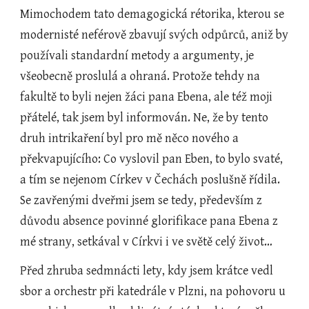
Mimochodem tato demagogická rétorika, kterou se 
modernisté neférově zbavují svých odpůrců, aniž by 
používali standardní metody a argumenty, je 
všeobecně proslulá a ohraná. Protože tehdy na 
fakultě to byli nejen žáci pana Ebena, ale též moji 
přátelé, tak jsem byl informován. Ne, že by tento 
druh intrikaření byl pro mě něco nového a 
překvapujícího: Co vyslovil pan Eben, to bylo svaté, 
a tím se nejenom Církev v Čechách poslušně řídila. 
Se zavřenými dveřmi jsem se tedy, především z 
důvodu absence povinné glorifikace pana Ebena z 
mé strany, setkával v Církvi i ve světě celý život…
Před zhruba sedmnácti lety, kdy jsem krátce vedl 
sbor a orchestr při katedrále v Plzni, na pohovoru u 