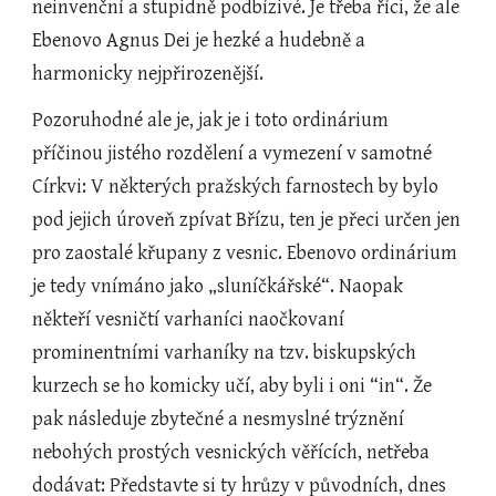
neinvenční a stupidně podbízivé. Je třeba říci, že ale 
Ebenovo Agnus Dei je hezké a hudebně a 
harmonicky nejpřirozenější.
Pozoruhodné ale je, jak je i toto ordinárium 
příčinou jistého rozdělení a vymezení v samotné 
Církvi: V některých pražských farnostech by bylo 
pod jejich úroveň zpívat Břízu, ten je přeci určen jen 
pro zaostalé křupany z vesnic. Ebenovo ordinárium 
je tedy vnímáno jako „sluníčkářské“. Naopak 
někteří vesničtí varhaníci naočkovaní 
prominentními varhaníky na tzv. biskupských 
kurzech se ho komicky učí, aby byli i oni “in“. Že 
pak následuje zbytečné a nesmyslné trýznění 
nebohých prostých vesnických věřících, netřeba 
dodávat: Představte si ty hrůzy v původních, dnes 