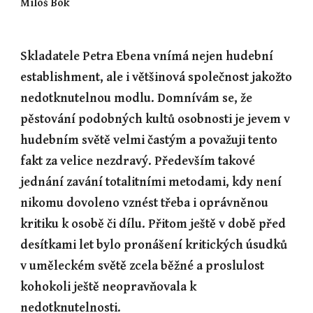
Miloš Bok
Skladatele Petra Ebena vnímá nejen hudební 
establishment, ale i většinová společnost jakožto 
nedotknutelnou modlu. Domnívám se, že 
pěstování podobných kultů osobnosti je jevem v 
hudebním světě velmi častým a považuji tento 
fakt za velice nezdravý. Především takové 
jednání zavání totalitními metodami, kdy není 
nikomu dovoleno vznést třeba i oprávněnou 
kritiku k osobě či dílu. Přitom ještě v době před 
desítkami let bylo pronášení kritických úsudků 
v uměleckém světě zcela běžné a proslulost 
kohokoli ještě neopravňovala k 
nedotknutelnosti.  