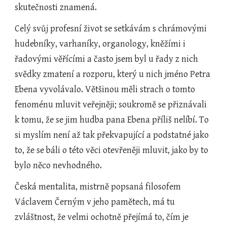
skutečnosti znamená.
Celý svůj profesní život se setkávám s chrámovými 
hudebníky, varhaníky, organology, kněžími i 
řadovými věřícími a často jsem byl u řady z nich 
svědky zmatení a rozporu, který u nich jméno Petra 
Ebena vyvolávalo. Většinou měli strach o tomto 
fenoménu mluvit veřejněji; soukromě se přiznávali 
k tomu, že se jim hudba pana Ebena příliš nelíbí. To 
si myslím není až tak překvapující a podstatné jako 
to, že se báli o této věci otevřeněji mluvit, jako by to 
bylo něco nevhodného.
Česká mentalita, mistrně popsaná filosofem 
Václavem Černým v jeho pamětech, má tu 
zvláštnost, že velmi ochotně přejímá to, čím je 