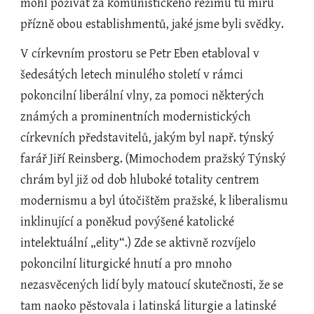
mohl požívat za komunistického režimu tu míru 
přízně obou establishmentů, jaké jsme byli svědky.
V církevním prostoru se Petr Eben etabloval v 
šedesátých letech minulého století v rámci 
pokoncilní liberální vlny, za pomoci některých 
známých a prominentních modernistických 
církevních představitelů, jakým byl např. týnský 
farář Jiří Reinsberg. (Mimochodem pražský Týnský 
chrám byl již od dob hluboké totality centrem 
modernismu a byl útočištěm pražské, k liberalismu 
inklinující a poněkud povýšené katolické 
intelektuální „elity“.) Zde se aktivně rozvíjelo 
pokoncilní liturgické hnutí a pro mnoho 
nezasvěcených lidí byly matoucí skutečnosti, že se 
tam naoko pěstovala i latinská liturgie a latinské 