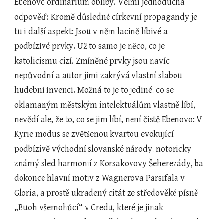
Ebenovo ordinárium obliby. Velmi jednoduchá 
odpověď: Kromě důsledné církevní propagandy je 
tu i další aspekt: Jsou v něm lacině líbivé a 
podbízivé prvky. Už to samo je něco, co je 
katolicismu cizí. Zmíněné prvky jsou navíc 
nepůvodní a autor jimi zakrývá vlastní slabou 
hudební invenci. Možná to je to jediné, co se 
oklamaným městským intelektuálům vlastně líbí, 
nevědí ale, že to, co se jim líbí, není čistě Ebenovo: V 
Kyrie modus se zvětšenou kvartou evokující 
podbízivě východní slovanské národy, notoricky 
známý sled harmonií z Korsakovovy Šeherezády, ba 
dokonce hlavní motiv z Wagnerova Parsifala v 
Gloria, a prostě ukradený citát ze středověké písně 
„Buoh všemohůcí“ v Credu, které je jinak 