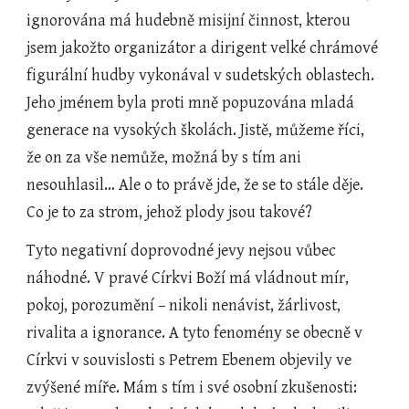
ignorována má hudebně misijní činnost, kterou 
jsem jakožto organizátor a dirigent velké chrámové 
figurální hudby vykonával v sudetských oblastech. 
Jeho jménem byla proti mně popuzována mladá 
generace na vysokých školách. Jistě, můžeme říci, 
že on za vše nemůže, možná by s tím ani 
nesouhlasil… Ale o to právě jde, že se to stále děje. 
Co je to za strom, jehož plody jsou takové?
Tyto negativní doprovodné jevy nejsou vůbec 
náhodné. V pravé Církvi Boží má vládnout mír, 
pokoj, porozumění – nikoli nenávist, žárlivost, 
rivalita a ignorance. A tyto fenomény se obecně v 
Církvi v souvislosti s Petrem Ebenem objevily ve 
zvýšené míře. Mám s tím i své osobní zkušenosti: 