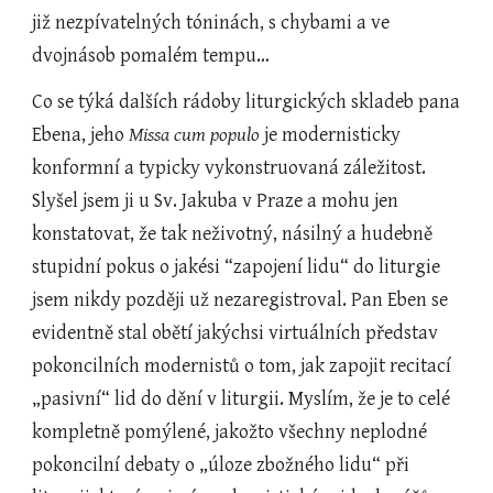
již nezpívatelných tóninách, s chybami a ve 
dvojnásob pomalém tempu…
Co se týká dalších rádoby liturgických skladeb pana 
Ebena, jeho 
Missa cum populo
 je modernisticky 
konformní a typicky vykonstruovaná záležitost. 
Slyšel jsem ji u Sv. Jakuba v Praze a mohu jen 
konstatovat, že tak neživotný, násilný a hudebně 
stupidní pokus o jakési “zapojení lidu“ do liturgie 
jsem nikdy později už nezaregistroval. Pan Eben se 
evidentně stal obětí jakýchsi virtuálních představ 
pokoncilních modernistů o tom, jak zapojit recitací 
„pasivní“ lid do dění v liturgii. Myslím, že je to celé 
kompletně pomýlené, jakožto všechny neplodné 
pokoncilní debaty o „úloze zbožného lidu“ při 