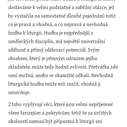
dostáváme k velmi podstatné a subtilní otázce, jež 
by vystačila na samostatné dlouhé pojednání: totiž 
co je pravá a vhodná, a co nepravá a nevhodná 
hudba k liturgii. Hudba je nejpřednější z 
uměleckých disciplín, má největší univerzální 
sdělnost a přímý sdělovací potenciál. Svým 
obsahem, který je přesným odrazem jejího 
skladatele, může tedy hodně ovlivnit. Přetvářka zde 
není možná, anebo se okamžitě odhalí. Nevhodná 
liturgická hudba může mši zničit, vhodná ji 
umocňuje.
Z toho vyplývají věci, které jsou velmi nepříjemné 
všem farizejům a pokrytcům: totiž že za určitých 
okolností nemusí být přípustná k liturgii ani 