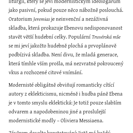
liturgii, který se jeví modernistickým ideologářům 
jako pasivní, pokud pouze něco nábožně poslouchá. 
Oratorium 
Jeremias
 je neinvenční a nezáživná 
skladba, která prokazuje Ebenovu nedisponovanost 
stavět větší hudební celky. Populární 
Truvérská mše
se mi jeví jakožto hudebně plochá a prvoplánově 
podbízivá skladba. Není divu, že mladá generace, 
která tímhle vším prošla, má nezvratně pokroucený 
vkus a rozhozené citové vnímání.
Modernisté obligátně obviňují romanticky cítící 
autory z eklekticismu, nicméně i hudba páně Ebena 
je v tomto smyslu eklektická: Je totiž pouze slabším 
odvarem a napodobeninou jiné a proslulejší 
modernistické modly – Oliviera Messiaena.