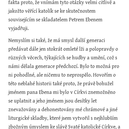
fakta proto, že vnímám tyto otázky velmi citlivě a 
jakožto věřící katolík se ke skutečnostem 
souvisejícím se skladatelem Petrem Ebenem 
vyjadřuji.  
Nemyslím si také, že má smysl další generaci 
předávat dále jen stokrát omleté lži a polopravdy o 
různých věcech, týkajících se hudby a umění, což s 
námi dělala generace předchozí. Bylo to možná pro 
ni pohodlné, ale ničemu to neprospělo. Hovořím o 
této neblahé historii také proto, že právě bohužel 
jménem pana Ebena mi bylo v Církvi znemožněno 
se uplatnit a jeho jménem jsou desítky let 
znevažovány a dehonestovány mé chrámové a jiné 
liturgické skladby, které jsem vytvořil s nejhlubším 
zbožným úmyslem ke slávě Svaté katolické Církve, a 