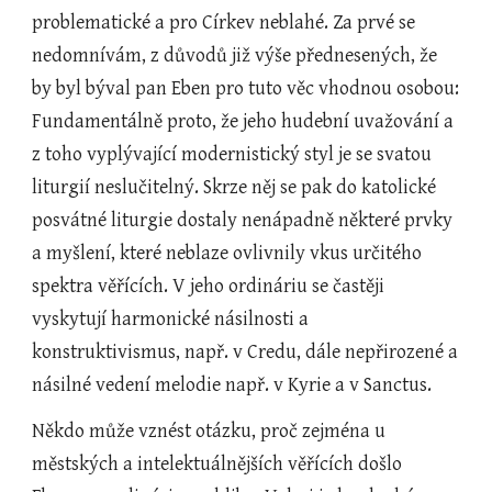
problematické a pro Církev neblahé. Za prvé se 
nedomnívám, z důvodů již výše přednesených, že 
by byl býval pan Eben pro tuto věc vhodnou osobou: 
Fundamentálně proto, že jeho hudební uvažování a 
z toho vyplývající modernistický styl je se svatou 
liturgií neslučitelný. Skrze něj se pak do katolické 
posvátné liturgie dostaly nenápadně některé prvky 
a myšlení, které neblaze ovlivnily vkus určitého 
spektra věřících. V jeho ordináriu se častěji 
vyskytují harmonické násilnosti a 
konstruktivismus, např. v Credu, dále nepřirozené a 
násilné vedení melodie např. v Kyrie a v Sanctus.
Někdo může vznést otázku, proč zejména u 
městských a intelektuálnějších věřících došlo 