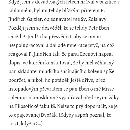
Když jsem v devadesátých letech hrával v bazilice v 
Jablonném, byl mi tehdy blízkým přítelem P. 
Jindřich Gajzler, objednavatel mé Sv. Zdislavy. 
Později jsem se dozvěděl, že se tehdy Petr Eben 
snažil P. Jindřicha přesvědčit, aby se mnou 
nespolupracoval a dal ode mne ruce pryč, na což 
reagoval P. Jindřich tak, že panu Ebenovi napsal 
dopis, ve kterém konstatoval, že by měl věhlasný 
pan skladatel mladšího začínajícího kolegu spíše 
podržet, a nikoli ho potápět. Ještě dříve, před 
listopadovým převratem se pan Eben o mé Misse 
solemnis blahosklonně vyjadřoval před svými žáky 
na Filosofické fakultě. Nelze to prý doporučit, že je 
to opajcovanej Dvořák. (Kdyby aspoň poznal, že 
Liszt, když už…)