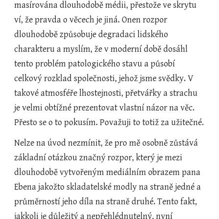
masírována dlouhodobě médii, přestože ve skrytu 
ví, že pravda o věcech je jiná. Onen rozpor 
dlouhodobě způsobuje degradaci lidského 
charakteru a myslím, že v moderní době dosáhl 
tento problém patologického stavu a působí 
celkový rozklad společnosti, jehož jsme svědky. V 
takové atmosféře lhostejnosti, přetvářky a strachu 
je velmi obtížné prezentovat vlastní názor na věc. 
Přesto se o to pokusím. Považuji to totiž za užitečné.
Nelze na úvod nezmínit, že pro mě osobně zůstává 
základní otázkou značný rozpor, který je mezi 
dlouhodobě vytvořeným mediálním obrazem pana 
Ebena jakožto skladatelské modly na straně jedné a 
průměrností jeho díla na straně druhé. Tento fakt, 
jakkoli je důležitý a nepřehlédnutelný, nyní 