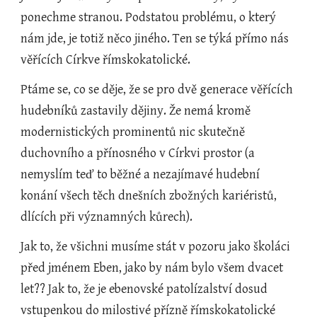
ponechme stranou. Podstatou problému, o který 
nám jde, je totiž něco jiného. Ten se týká přímo nás 
věřících Církve římskokatolické.
Ptáme se, co se děje, že se pro dvě generace věřících 
hudebníků zastavily dějiny. Že nemá kromě 
modernistických prominentů nic skutečně 
duchovního a přínosného v Církvi prostor (a 
nemyslím teď to běžné a nezajímavé hudební 
konání všech těch dnešních zbožných kariéristů, 
dlících při významných kůrech).
Jak to, že všichni musíme stát v pozoru jako školáci 
před jménem Eben, jako by nám bylo všem dvacet 
let?? Jak to, že je ebenovské patolízalství dosud 
vstupenkou do milostivé přízně římskokatolické 