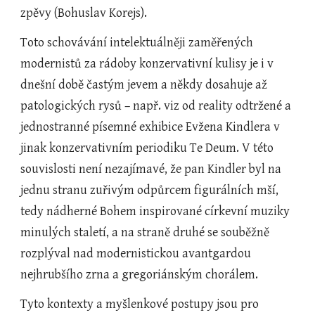
zpěvy (Bohuslav Korejs).
Toto schovávání intelektuálněji zaměřených 
modernistů za rádoby konzervativní kulisy je i v 
dnešní době častým jevem a někdy dosahuje až 
patologických rysů – např. viz od reality odtržené a 
jednostranné písemné exhibice Evžena Kindlera v 
jinak konzervativním periodiku Te Deum. V této 
souvislosti není nezajímavé, že pan Kindler byl na 
jednu stranu zuřivým odpůrcem figurálních mší, 
tedy nádherné Bohem inspirované církevní muziky 
minulých staletí, a na straně druhé se souběžně 
rozplýval nad modernistickou avantgardou 
nejhrubšího zrna a gregoriánským chorálem.
Tyto kontexty a myšlenkové postupy jsou pro 