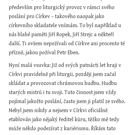
především pro liturgický provoz v rámci svého 
poslání pro Církev – takového naopak jako 
církevního skladatele vnímám. To byl například u 
nás blahé paměti Jiří Ropek, Jiří Strejc a někteří 
další. Ti ovšem nepožívali od Církve ani procento té 
přízně, jakou požíval Petr Eben.
Nyní malá vsuvka: Již od svých patnácti let hraji v 
Církvi pravidelně při liturgii, později jsem začal 
skládat a provozovat chrámovou hudbu. Hudbu 
starých mistrů i tu svoji. Tuto činnost jsem vždy 
pojímal jakožto poslání, často jsem ji platil ze svého. 
Nebyl jsem nikdy a nejsem v Církvi oficiálně 
etablován jako nějaký ředitel kůru, těžko mě tedy 
může někdo podezírat z kariérismu. Říkám tato 