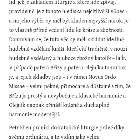
lid, jež je základem liturgie a které lidé zpívají 
pravidelně, je z tohoto hlediska nejcitlivější vůbec - 
a na jeho výběr by měl být kladen nejvyšší nárok. Je 
to vlastně přímé vedení lidu ke kráse a zbožnosti. 
Domnívám se, že tuto věc by měli skládat ideálně 
hudebně vzdělaní kněží, kteří cítí tradičně, v nouzi 
hudebně vzdělaný a hluboce zbožný katolík – laik. 
V případě patera Břízy a patera Olejníka tomu tak 
je, a jejich skladby jsou – i v rámci Novus Ordo 
Missae – velmi pěkné, přímočaré a důstojné s tím, že 
Bříza je prostý a nevybočuje z klasické harmonie a 
Olejník naopak přináší krásné a duchaplné 
harmonie modernější.
Petr Eben pronikl do katolické liturgie právě díky 
svému ordináriu, a to vidím jako velmi 