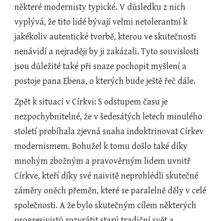
některé modernisty typické. V důsledku z nich 
vyplývá, že tito lidé bývají velmi netolerantní k 
jakékoliv autentické tvorbě, kterou ve skutečnosti 
nenávidí a nejraději by ji zakázali. Tyto souvislosti 
jsou důležité také při snaze pochopit myšlení a 
postoje pana Ebena, o kterých bude ještě řeč dále.
Zpět k situaci v Církvi: S odstupem času je 
nezpochybnitelné, že v šedesátých letech minulého 
století probíhala zjevná snaha indoktrinovat Církev 
modernismem. Bohužel k tomu došlo také díky 
mnohým zbožným a pravověrným lidem uvnitř 
Církve, kteří díky své naivitě neprohlédli skutečné 
záměry oněch přeměn, které se paralelně děly v celé 
společnosti. A že bylo skutečným cílem některých 
progresivistů rozvrátit starý tradiční svět a 