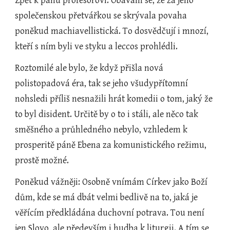
Zpět k panu profesorovi: Obávám se, že za jeho 
společenskou přetvářkou se skrývala povaha 
poněkud machiavellistická. To dosvědčují i mnozí, 
kteří s ním byli ve styku a leccos prohlédli.
Roztomilé ale bylo, že když přišla nová 
polistopadová éra, tak se jeho všudypřítomní 
nohsledi příliš nesnažili hrát komedii o tom, jaký že 
to byl disident. Určitě by o to i stáli, ale něco tak 
směšného a průhledného nebylo, vzhledem k 
prosperitě páně Ebena za komunistického režimu, 
prostě možné.
Poněkud vážněji: Osobně vnímám Církev jako Boží 
dům, kde se má dbát velmi bedlivě na to, jaká je 
věřícím předkládána duchovní potrava. Tou není 
jen Slovo, ale především i hudba k liturgii. A tím se 