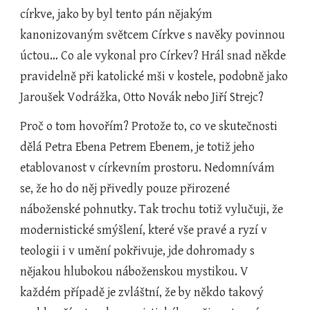
církve, jako by byl tento pán nějakým 
kanonizovaným světcem Církve s navěky povinnou 
úctou… Co ale vykonal pro Církev? Hrál snad někde 
pravidelně při katolické mši v kostele, podobně jako 
Jaroušek Vodrážka, Otto Novák nebo Jiří Strejc?
Proč o tom hovořím? Protože to, co ve skutečnosti 
dělá Petra Ebena Petrem Ebenem, je totiž jeho 
etablovanost v církevním prostoru. Nedomnívám 
se, že ho do něj přivedly pouze přirozené 
náboženské pohnutky. Tak trochu totiž vylučuji, že 
modernistické smýšlení, které vše pravé a ryzí v 
teologii i v umění pokřivuje, jde dohromady s 
nějakou hlubokou náboženskou mystikou. V 
každém případě je zvláštní, že by někdo takový 