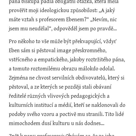
pana biskupa padla obligátní otázka, která měla 
prověřit moji ideologickou způsobilost: „A jaký 
máte vztah s profesorem Ebenem?“ „Nevím, nic 
jsem mu neudělal“, odpověděl jsem po pravdě…
Pro někoho to vše může být překvapující, vždyť 
Eben sám si pěstoval image přeskromného, 
vstřícného a empatického, jakoby roztržitého pána, 
a tomuto roztomilému obrazu málokdo odolal. 
Zejména ne chvost servilních obdivovatelů, který si 
pěstoval, a ze kterých se později stali obávaní 
ředitelé různých vlivových pedagogických a 
kulturních institucí a médií, kteří se naklonovali do 
podoby svého vzoru a poctivě mu stranili. Tito lidé 
mimochodem dusí kulturu u nás dodnes…