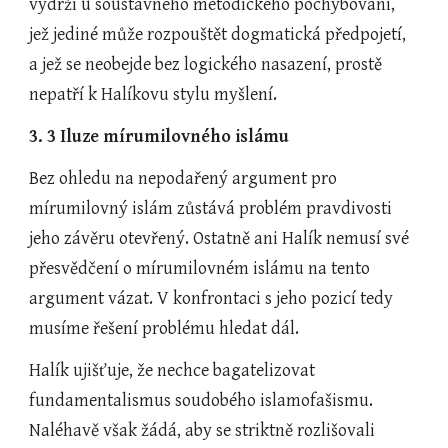
vydrží u soustavného metodického pochybování, 
jež jediné může rozpouštět dogmatická předpojetí, 
a jež se neobejde bez logického nasazení, prostě 
nepatří k Halíkovu stylu myšlení.     
3. 3 Iluze mírumilovného islámu
Bez ohledu na nepodařený argument pro 
mírumilovný islám zůstává problém pravdivosti 
jeho závěru otevřený. Ostatně ani Halík nemusí své 
přesvědčení o mírumilovném islámu na tento 
argument vázat. V konfrontaci s jeho pozicí tedy 
musíme řešení problému hledat dál. 
Halík ujišťuje, že nechce bagatelizovat 
fundamentalismus soudobého islamofašismu. 
Naléhavě však žádá, aby se striktně rozlišovali 