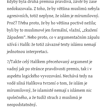
kdyby byla druhá premisa pravdivá, závěr by zase 
nedokazovala. Z toho, že by většina muslimů nebyla 
agresivních, totiž neplyne, že islám je mírumilovný. 
Proč? Třeba proto, že by ho většina poctivě nežila; 
byli by to muslimové jen formální, vlažní, „zkažení 
Západem“. Nebo proto, co v argumentačním zápalu 
užívá i Halík: že totiž závazné texty islámu nemají 
jednotnou interpretaci.
7/Takže celý Halíkem přeceňovaný argument je 
vadný jak po stránce pravdivosti premis, tak i v 
aspektu logického vyvozování. Nechává tedy na 
vodě silná Halíkova tvrzení o tom, že islám je 
mírumilovný, že islamisté nemají s islámem nic 
společného, a že tudíž strach z muslimů je 
neopodstatněný. 