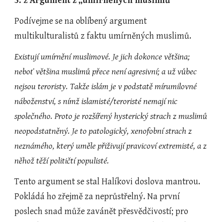
3. 2 Argument z „umírněných muslimů“
Podívejme se na oblíbený argument 
multikulturalistů z faktu umírněných muslimů.
Existují umírnění muslimové. Je jich dokonce většina; 
neboť většina muslimů přece není agresivní; a už vůbec 
nejsou teroristy. Takže islám je v podstatě mírumilovné 
náboženství, s nímž islamisté/teroristé nemají nic 
společného. Proto je rozšířený hysterický strach z muslimů 
neopodstatněný. Je to patologický, xenofobní strach z 
neznámého, který uměle přiživují pravicoví extremisté, a z 
něhož těží političtí populisté. 
Tento argument se stal Halíkovi doslova mantrou. 
Pokládá ho zřejmě za neprůstřelný. Na první 
poslech snad může zavánět přesvědčivostí; pro 