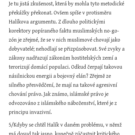
Je tu jistá zkušenost, která by mohla tyto metodické 
překážky překonat. Ovšem spíše v protisměru 
Halíkova argumentu. Z dlouho politickými 
korektory popíraného faktu muslimských no-go-
zón je zřejmé, že se v nich muslimové chovají jako 
dobyvatelé; nehodlají se přizpůsobovat. Své zvyky a 
zákony nadřazují zákonům hostitelských zemí a 
terorizují domácí populaci. Odkud čerpají takovou 
násilnickou energii a bojovný elán? Zřejmě ze 
silného přesvědčení, že mají na takové agresivní 
chování právo. Jak známo, islámské právo je 
odvozováno z islámského náboženství, které je z 
principu invazivní. 
5/Kdyby se chtěl Halík v daném problému, v němž 
má dosud tak jasno, konečně zúčastnit kritického 