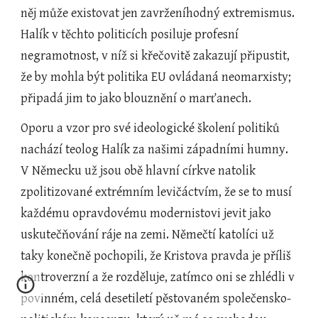
něj může existovat jen zavrženíhodný extremismus. 
Halík v těchto politicích posiluje profesní 
negramotnost, v níž si křečovitě zakazují připustit, 
že by mohla být politika EU ovládaná neomarxisty; 
připadá jim to jako blouznění o marťanech. 
Oporu a vzor pro své ideologické školení politiků 
nachází teolog Halík za našimi západními humny. 
V Německu už jsou obě hlavní církve natolik 
zpolitizované extrémním levičáctvím, že se to musí 
každému opravdovému modernistovi jevit jako 
uskutečňování ráje na zemi. Němečtí katolíci už 
taky konečně pochopili, že Kristova pravda je příliš 
kontroverzní a že rozděluje, zatímco oni se zhlédli v 
povinném, celá desetiletí pěstovaném společensko-