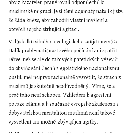
aby z kazatelen pranýřovali odpor Čechů k 
muslimské migraci. Je si těmi dogmaty natolik jistý, 
že žádá kněze, aby zahodili vlastní myšlení a 
otevřeli se jeho strhující agitaci. 
V důsledku silného ideologického zaujetí nemůže 
Halík problematičnost svého počínání ani spatřit. 
Dříve, než se ale do takových patetických výzev či 
do obviňování Čechů z egoistického nacionalismu 
pustil, měl nejprve racionálně vysvětlit, že strach z 
muslimů je skutečně neodůvodněný.  Víme, že a 
proč toho není schopen. Vzhledem k agresivní 
povaze islámu a k současné evropské zkušenosti s 
dobyvatelskou mentalitou muslimů není takové 
vysvětlení ani možné; zbývají jen agitky.