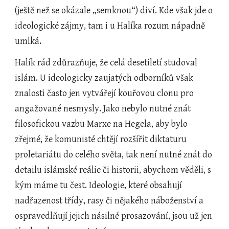
(ještě než se okázale „semknou“) diví. Kde však jde o 
ideologické zájmy, tam i u Halíka rozum nápadně 
umlká. 
Halík rád zdůrazňuje, že celá desetiletí studoval 
islám. U ideologicky zaujatých odborníků však 
znalosti často jen vytvářejí kouřovou clonu pro 
angažované nesmysly. Jako nebylo nutné znát 
filosofickou vazbu Marxe na Hegela, aby bylo 
zřejmé, že komunisté chtějí rozšířit diktaturu 
proletariátu do celého světa, tak není nutné znát do 
detailu islámské reálie či historii, abychom věděli, s 
kým máme tu čest. Ideologie, které obsahují 
nadřazenost třídy, rasy či nějakého náboženství a 
ospravedlňují jejich násilné prosazování, jsou už jen 