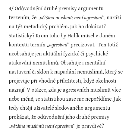
4/ Odůvodnění druhé premisy argumentu 
tvrzením, že 
„většina muslimů není agresivní“
,
naráží 
na týž metodický problém. Jak ho dokázat? 
Statisticky? Krom toho by Halík musel v daném 
kontextu termín „
agresivní“ 
precizovat
. 
 Ten totiž 
neobsahuje jen aktuální fyzické či psychické 
atakování nemuslimů. Obsahuje i mentální 
nastavení či sklon k napadání nemuslimů, který se 
projevuje při vhodné příležitosti, když okolnosti 
nazrají. V otázce, zda je agresivních muslimů více 
nebo méně, se statistikou zase nic nepořídíme. Jak 
tedy chtějí uživatelé sledovaného argumentu 
prokázat, že odůvodnění jeho druhé premisy 
„většina muslimů není agresivní“
 je pravdivé?