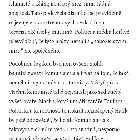
islamisté a islám; není prý mezi nimi žádná 
spojitost. Tato podezřelá distinkce se pravidelně 
objevuje v mainstreamových reakcích na 
teroristické útoky muslimů. Politici a média horlivě 
přesvědčují, že tyto hrůzy nemají s „náboženstvím 
míru“ nic společného.
Podobnou logikou bychom ovšem mohli 
bagatelizovat i komunismus a trvat na tom, že také 
neměl nic společného se stalinisty. Vždyť přece 
všichni komunisté také nejednali jako sadistický 
vyšetřovatel Mácha, když umlátil faráře Toufara. 
Politickou korektností tentokrát nezaslepený Halík 
by jistě odpověděl, že ho ale komunismus k 
takovým zločinům vedl. Tato snadná, nesporně 
pravdivá odpověď se však stává Halíkovi v 