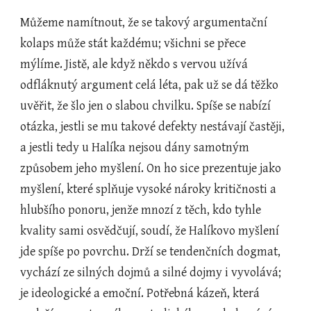
Můžeme namítnout, že se takový argumentační 
kolaps může stát každému; všichni se přece 
mýlíme. Jistě, ale když někdo s vervou užívá 
odfláknutý argument celá léta, pak už se dá těžko 
uvěřit, že šlo jen o slabou chvilku. Spíše se nabízí 
otázka, jestli se mu takové defekty nestávají častěji, 
a jestli tedy u Halíka nejsou dány samotným 
způsobem jeho myšlení. On ho sice prezentuje jako 
myšlení, které splňuje vysoké nároky kritičnosti a 
hlubšího ponoru, jenže mnozí z těch, kdo tyhle 
kvality sami osvědčují, soudí, že Halíkovo myšlení 
jde spíše po povrchu. Drží se tendenčních dogmat, 
vychází ze silných dojmů a silné dojmy i vyvolává; 
je ideologické a emoční. Potřebná kázeň, která 