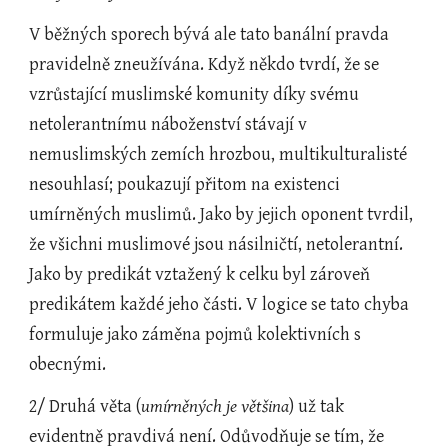
V běžných sporech bývá ale tato banální pravda 
pravidelně zneužívána. Když někdo tvrdí, že se 
vzrůstající muslimské komunity díky svému 
netolerantnímu náboženství stávají v 
nemuslimských zemích hrozbou, multikulturalisté 
nesouhlasí; poukazují přitom na existenci 
umírněných muslimů. Jako by jejich oponent tvrdil, 
že všichni muslimové jsou násilničtí, netolerantní. 
Jako by predikát vztažený k celku byl zároveň 
predikátem každé jeho části. V logice se tato chyba 
formuluje jako záměna pojmů kolektivních s 
obecnými. 
2/ Druhá věta (
umírněných je většina
) už tak 
evidentně pravdivá není. Odůvodňuje se tím, že 