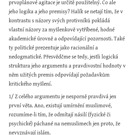
prvoplánové agitace je určitě použitelný. Co ale 
jeho logika a jeho premisy? Halík se netají tím, že v 
kontrastu s názory svých protivníků pokládá 
vlastní názory za myšlenkově vytříbené, hodné 
akademické úrovně a odpovídající pozornosti. Také 
ty politické prezentuje jako racionální a 
nedogmatické. Přesvědčme se tedy, jestli logická 
struktura jeho argumentu a pravdivostní hodnoty v 
něm užitých premis odpovídají požadavkům 
kritického myšlení.
1/ Z celého argumentu je nesporně pravdivá jen 
první věta. Ano, existují umírnění muslimové, 
rozumíme-li tím, že odmítají násilí (fyzické či 
psychické) páchané na nemuslimech jen proto, že 
nevyznávají islám.