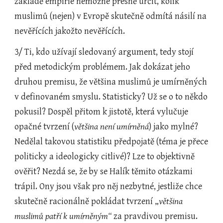
základě empirie nemožné přesně určit, kolik 
muslimů (nejen) v Evropě skutečně odmítá násilí na 
nevěřících jakožto nevěřících. 
3/ Ti, kdo užívají sledovaný argument, tedy stojí 
před metodickým problémem. Jak dokázat jeho 
druhou premisu, že většina muslimů je umírněných 
v definovaném smyslu. Statisticky? Už se o to někdo 
pokusil? Dospěl přitom k jistotě, která vylučuje 
opačné tvrzení (
většina není umírněná
) jako mylné? 
Nedělal takovou statistiku předpojatě (téma je přece 
politicky a ideologicky citlivé)? Lze to objektivně 
ověřit? Nezdá se, že by se Halík těmito otázkami 
trápil. Ony jsou však pro něj nezbytné, jestliže chce 
skutečně racionálně pokládat tvrzení „
většina 
muslimů patří k umírněným“
 za pravdivou premisu.