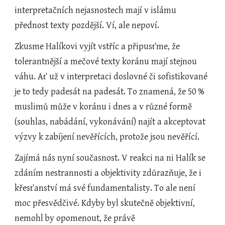
interpretačních nejasnostech mají v islámu 
přednost texty pozdější. Ví, ale nepoví.
Zkusme Halíkovi vyjít vstříc a připusťme, že 
tolerantnější a mečové texty koránu mají stejnou 
váhu. Ať už v interpretaci doslovné či sofistikované 
je to tedy padesát na padesát. To znamená, že 50 % 
muslimů může v koránu i dnes a v různé formě 
(souhlas, nabádání, vykonávání) najít a akceptovat 
výzvy k zabíjení nevěřících, protože jsou nevěřící. 
Zajímá nás nyní současnost. V reakci na ni Halík se 
zdáním nestrannosti a objektivity zdůrazňuje, že i 
křesťanství má své fundamentalisty. To ale není 
moc přesvědčivé. Kdyby byl skutečně objektivní, 
nemohl by opomenout, že právě 