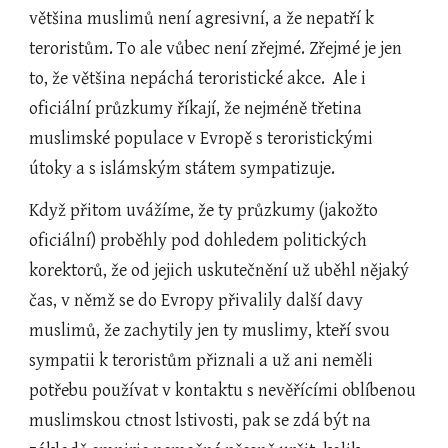
většina muslimů není agresivní, a že nepatří k 
teroristům. To ale vůbec není zřejmé. Zřejmé je jen 
to, že většina nepáchá teroristické akce.  Ale i 
oficiální průzkumy říkají, že nejméně třetina 
muslimské populace v Evropě s teroristickými 
útoky a s islámským státem sympatizuje. 
Když přitom uvážíme, že ty průzkumy (jakožto 
oficiální) proběhly pod dohledem politických 
korektorů, že od jejich uskutečnění už uběhl nějaký 
čas, v němž se do Evropy přivalily další davy 
muslimů, že zachytily jen ty muslimy, kteří svou 
sympatii k teroristům přiznali a už ani neměli 
potřebu používat v kontaktu s nevěřícími oblíbenou 
muslimskou ctnost lstivosti, pak se zdá být na 