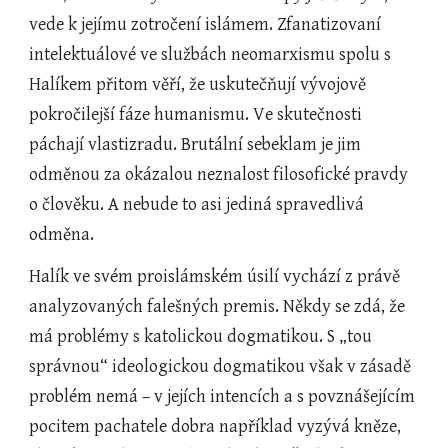
vede k jejímu zotročení islámem. Zfanatizovaní 
intelektuálové ve službách neomarxismu spolu s 
Halíkem přitom věří, že uskutečňují vývojově 
pokročilejší fáze humanismu. Ve skutečnosti 
páchají vlastizradu. Brutální sebeklam je jim 
odměnou za okázalou neznalost filosofické pravdy 
o člověku. A nebude to asi jediná spravedlivá 
odměna.
Halík ve svém proislámském úsilí vychází z právě 
analyzovaných falešných premis. Někdy se zdá, že 
má problémy s katolickou dogmatikou. S „tou 
správnou“ ideologickou dogmatikou však v zásadě 
problém nemá – v jejích intencích a s povznášejícím 
pocitem pachatele dobra například vyzývá kněze, 