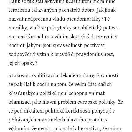
Halík se tak stal aktivním účastníkem morálního 
terorismu takzvaných pachatelů dobra. Jak jinak 
nazvat neúprosnou vládu pseudomorálky? Té 
morálky, v níž se pokrytecky snoubí etický patos s 
mocenským nahrazováním skutečných mravních 
hodnot, jakými jsou spravedlnost, poctivost, 
zodpovědný vztah k pravdě či pravdomluvnost, 
jejich opaky? 
S takovou kvalifikací a dekadentní angažovaností 
se pak Halík podílí na tom, že velká část našich 
křesťanských politiků není schopna vnímat 
islamizaci jako hlavní problém evropské politiky. Že 
se pod diktátem politické korektnosti pohybují v 
přikázaných mantinelech hlavního proudu s 
vědomím, že nemá racionální alternativu, že mimo 