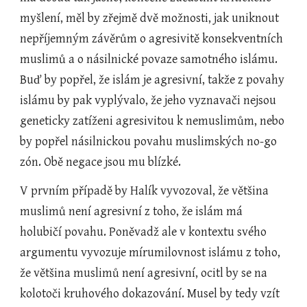
myšlení, měl by zřejmě dvě možnosti, jak uniknout 
nepříjemným závěrům o agresivitě konsekventních 
muslimů a o násilnické povaze samotného islámu. 
Buď by popřel, že islám je agresivní, takže z povahy 
islámu by pak vyplývalo, že jeho vyznavači nejsou 
geneticky zatíženi agresivitou k nemuslimům, nebo 
by popřel násilnickou povahu muslimských no-go 
zón. Obě negace jsou mu blízké.
V prvním případě by Halík vyvozoval, že většina 
muslimů není agresivní z toho, že islám má 
holubičí povahu. Poněvadž ale v kontextu svého 
argumentu vyvozuje mírumilovnost islámu z toho, 
že většina muslimů není agresivní, ocitl by se na 
kolotoči kruhového dokazování. Musel by tedy vzít 