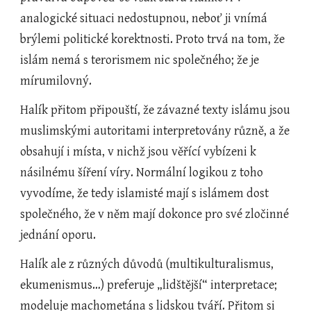
analogické situaci nedostupnou, neboť ji vnímá 
brýlemi politické korektnosti. Proto trvá na tom, že 
islám nemá s terorismem nic společného; že je 
mírumilovný.
Halík přitom připouští, že závazné texty islámu jsou 
muslimskými autoritami interpretovány různě, a že 
obsahují i místa, v nichž jsou věřící vybízeni k 
násilnému šíření víry. Normální logikou z toho 
vyvodíme, že tedy islamisté mají s islámem dost 
společného, že v něm mají dokonce pro své zločinné 
jednání oporu. 
Halík ale z různých důvodů (multikulturalismus, 
ekumenismus…) preferuje „lidštější“ interpretace; 
modeluje machometána s lidskou tváří. Přitom si 