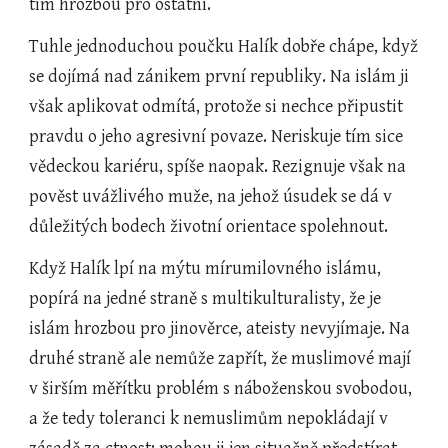
tím hrozbou pro ostatní.  
Tuhle jednoduchou poučku Halík dobře chápe, když 
se dojímá nad zánikem první republiky. Na islám ji 
však aplikovat odmítá, protože si nechce připustit 
pravdu o jeho agresivní povaze. Neriskuje tím sice 
vědeckou kariéru, spíše naopak. Rezignuje však na 
pověst uvážlivého muže, na jehož úsudek se dá v 
důležitých bodech životní orientace spolehnout. 
Když Halík lpí na mýtu mírumilovného islámu, 
popírá na jedné straně s multikulturalisty, že je 
islám hrozbou pro jinověrce, ateisty nevyjímaje. Na 
druhé straně ale nemůže zapřít, že muslimové mají 
v širším měřítku problém s náboženskou svobodou, 
a že tedy toleranci k nemuslimům nepokládají v 