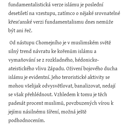
fundamentalistická verze islámu je poslední 
desetiletí na vzestupu, zatímco o nějaké srovnatelné 
křesťanské verzi fundamentalismu dnes nemůže 
být ani řeč. 
 Od nástupu Chomejního je v muslimském světě 
silný trend návratu ke kořenům islámu a 
vymaňování se z rozkladného, hédonicko-
ateistického vlivu Západu. Oživení bojového ducha 
islámu je evidentní. Jeho teroristické aktivity se 
mohou všelijak odvysvětlovat, banalizovat, nedají 
se však přehlédnout. Vzhledem k tomu je těch 
padesát procent muslimů, povzbuzených vírou k 
jejímu násilnému šíření, možná ještě 
podhodnocením. 