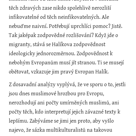
těch zdravých zase nikdo spolehlivě nerozliší 
infikovatelné od těch neinfikovatelných. Ale 
nebuďme naivní. Potřebují uprchlíci pomoc? Jistě. 
Tak jaképak zodpovědné rozlišování? Když jde o 
migranty, stává se Halíkova zodpovědnost 
ideologicky jednorozměrnou. Zodpovědnost k 
nebohým Evropanům musí jít stranou. Ti se musejí 
obětovat, vzkazuje jim pravý Evropan Halík.
Z dosavadní analýzy vyplývá, že ve sporu o to, jestli 
jsou dnes muslimové hrozbou pro Evropu, 
nerozhodují ani počty umírněných muslimů, ani 
počty těch, kdo interpretují jejich závazné texty k 
lepšímu. Zabýváme se jimi jen proto, aby vyšlo 
najevo, že sázka multikulturalistů na takovou 