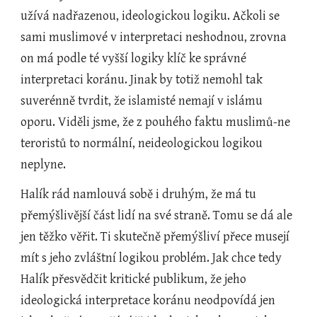
užívá nadřazenou, ideologickou logiku. Ačkoli se 
sami muslimové v interpretaci neshodnou, zrovna 
on má podle té vyšší logiky klíč ke správné 
interpretaci koránu. Jinak by totiž nemohl tak 
suverénně tvrdit, že islamisté nemají v islámu 
oporu. Viděli jsme, že z pouhého faktu muslimů-ne 
teroristů to normální, neideologickou logikou 
neplyne. 
Halík rád namlouvá sobě i druhým, že má tu 
přemýšlivější část lidí na své straně. Tomu se dá ale 
jen těžko věřit. Ti skutečně přemýšliví přece musejí 
mít s jeho zvláštní logikou problém. Jak chce tedy 
Halík přesvědčit kritické publikum, že jeho 
ideologická interpretace koránu neodpovídá jen 