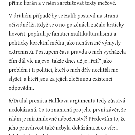
přímo korán a v něm zaretušovat texty mečové. 
V druhém případě by se Halík postavil na stranu 
očividné lži. Když se o no-go zónách začalo kriticky 
hovořit, popírali je fanatici multikulturalismu a 
politicky korektní média jako nenávistné výmysly 
extremistů. Postupem času pravda o nich vycházela 
čím dál víc najevo, takže dnes už je „řeší“ jako 
problém i ti politici, kteří o nich dřív nechtěli nic 
slyšet, a kteří jsou za jejich zločinnou existenci 
odpovědni.     
6/Druhá premisa Halíkova argumentu tedy zůstává 
nedokázaná. Co to znamená pro jeho první závěr, že 
islám je mírumilovné náboženství? Především to, že 
jeho pravdivost také nebyla dokázána. A co víc: I 