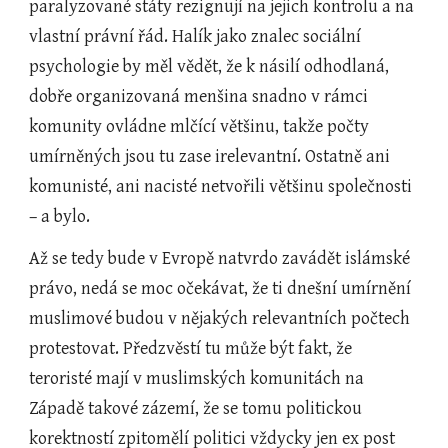
paralyzované státy rezignují na jejich kontrolu a na 
vlastní právní řád. Halík jako znalec sociální 
psychologie by měl vědět, že k násilí odhodlaná, 
dobře organizovaná menšina snadno v rámci 
komunity ovládne mlčící většinu, takže počty 
umírněných jsou tu zase irelevantní. Ostatně ani 
komunisté, ani nacisté netvořili většinu společnosti 
– a bylo. 
Až se tedy bude v Evropě natvrdo zavádět islámské 
právo, nedá se moc očekávat, že ti dnešní umírnění 
muslimové budou v nějakých relevantních počtech 
protestovat. Předzvěstí tu může být fakt, že 
teroristé mají v muslimských komunitách na 
Západě takové zázemí, že se tomu politickou 
korektností zpitomělí politici vždycky jen ex post 