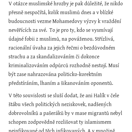
V otázce muslimské hrozby je pak důležité, že nikdo 
přesně nespočítá, kolik muslimů dnes a v blízké 
budoucnosti vezme Mohamedovy výzvy k vraždění 
nevěřících za své.  To je pro ty, kdo se vysmívají 
údajné fobii z muslimů, na pováženou. Střízlivá, 
racionální úvaha za jejich řečmi o bezdůvodném 
strachu a za skandalizováním či dokonce 
kriminalizováním odpůrců rozhodně nestojí. Musí 
být zase nahrazována politicko-korektním 
předstíráním, lhaním a šikanováním oponentů. 
V této souvislosti se sluší dodat, že ani Halík v čele 
štábu všech politických neziskovek, nadšených 
dobrovolníků a pašeráků by v mase migrantů nebyl 
schopen zodpovědně rozlišovat ty islamismem 
neinfikované od těch infikovaných. A v množině 