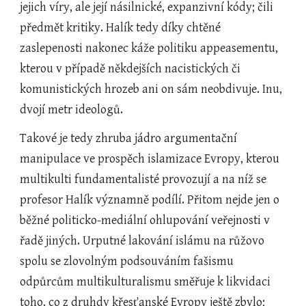
jejich víry, ale její násilnické, expanzivní kódy; čili 
předmět kritiky. Halík tedy díky chtěné 
zaslepenosti nakonec káže politiku appeasementu, 
kterou v případě někdejších nacistických či 
komunistických hrozeb ani on sám neobdivuje. Inu, 
dvojí metr ideologů.  
Takové je tedy zhruba jádro argumentační 
manipulace ve prospěch islamizace Evropy, kterou 
multikulti fundamentalisté provozují a na níž se 
profesor Halík významně podílí. Přitom nejde jen o 
běžné politicko-mediální ohlupování veřejnosti v 
řadě jiných. Urputné lakování islámu na růžovo 
spolu se zlovolným podsouváním fašismu 
odpůrcům multikulturalismu směřuje k likvidaci 
toho, co z druhdy křesťanské Evropy ještě zbylo; 