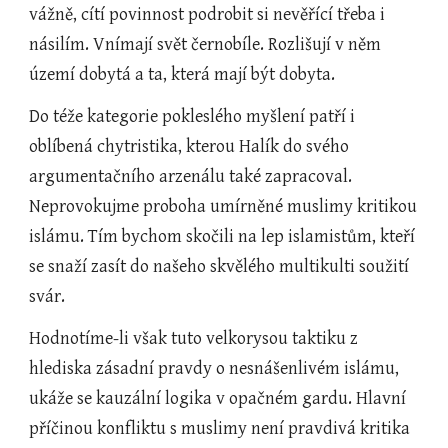
vážně, cítí povinnost podrobit si nevěřící třeba i 
násilím. Vnímají svět černobíle. Rozlišují v něm 
území dobytá a ta, která mají být dobyta. 
Do téže kategorie pokleslého myšlení patří i 
oblíbená chytristika, kterou Halík do svého 
argumentačního arzenálu také zapracoval. 
Neprovokujme proboha umírněné muslimy kritikou 
islámu. Tím bychom skočili na lep islamistům, kteří 
se snaží zasít do našeho skvělého multikulti soužití 
svár. 
Hodnotíme-li však tuto velkorysou taktiku z 
hlediska zásadní pravdy o nesnášenlivém islámu, 
ukáže se kauzální logika v opačném gardu. Hlavní 
příčinou konfliktu s muslimy není pravdivá kritika 