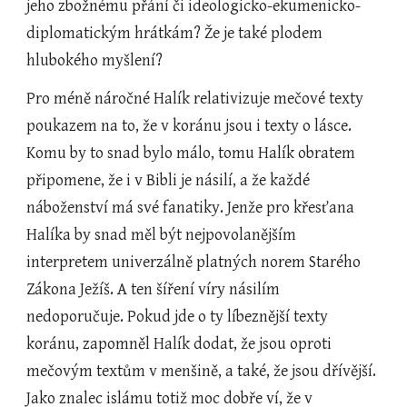
jeho zbožnému přání či ideologicko-ekumenicko-
diplomatickým hrátkám? Že je také plodem 
hlubokého myšlení?
Pro méně náročné Halík relativizuje mečové texty 
poukazem na to, že v koránu jsou i texty o lásce. 
Komu by to snad bylo málo, tomu Halík obratem 
připomene, že i v Bibli je násilí, a že každé 
náboženství má své fanatiky. Jenže pro křesťana 
Halíka by snad měl být nejpovolanějším 
interpretem univerzálně platných norem Starého 
Zákona Ježíš. A ten šíření víry násilím 
nedoporučuje. Pokud jde o ty líbeznější texty 
koránu, zapomněl Halík dodat, že jsou oproti 
mečovým textům v menšině, a také, že jsou dřívější. 
Jako znalec islámu totiž moc dobře ví, že v 