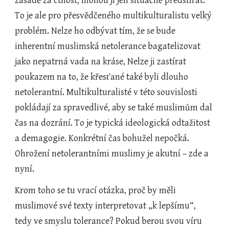
zásadě za ctnost; mohou ji jen situačně předstírat. 
To je ale pro přesvědčeného multikulturalistu velký 
problém. Nelze ho odbývat tím, že se bude 
inherentní muslimská netolerance bagatelizovat 
jako nepatrná vada na kráse, Nelze ji zastírat 
poukazem na to, že křesťané také byli dlouho 
netolerantní. Multikulturalisté v této souvislosti 
pokládají za spravedlivé, aby se také muslimům dal 
čas na dozrání. To je typická ideologická odtažitost 
a demagogie. Konkrétní čas bohužel nepočká. 
Ohrožení netolerantními muslimy je akutní – zde a 
nyní. 
Krom toho se tu vrací otázka, proč by měli 
muslimové své texty interpretovat „k lepšímu“, 
tedy ve smyslu tolerance? Pokud berou svou víru 