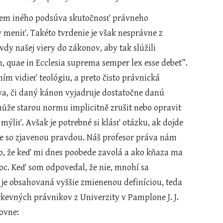
eniť. Takéto tvrdenie je však nesprávne z 
y našej viery do zákonov, aby tak slúžili 
 quae in Ecclesia suprema semper lex esse debet”. 
ím vidieť teológiu, a preto čisto právnická 
va, či daný kánon vyjadruje dostatočne danú 
může starou normu implicitně zrušit nebo opravit 
liť. Avšak je potrebné si klásť otázku, ak dojde 
ade so zjavenou pravdou. Náš profesor práva nám 
o, že keď mi dnes poobede zavolá a ako kňaza ma 
oc. Keď som odpovedal, že nie, mnohí sa 
 je obsahovaná vyššie zmienenou definíciou, teda 
kevných právnikov z Univerzity v Pamplone J. J. 
ovne: