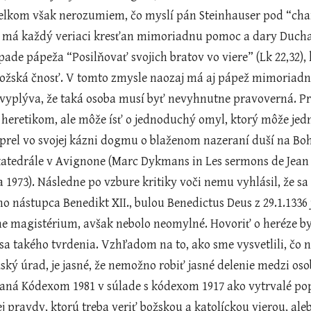
Celkom však nerozumiem, čo myslí pán Steinhauser pod “cha
 má každý veriaci kresťan mimoriadnu pomoc a dary Ducha 
ade pápeža “Posilňovať svojich bratov vo viere” (Lk 22,32), k
ožská čnosť. V tomto zmysle naozaj má aj pápež mimoriadnu 
 vyplýva, že taká osoba musí byť nevyhnutne pravoverná. Preto
je heretikom, ale môže ísť o jednoduchý omyl, ktorý môže jed
prel vo svojej kázni dogmu o blaženom nazeraní duší na Boha 
tedrále v Avignone (Marc Dykmans in Les sermons de Jean XXI
1973). Následne po vzbure kritiky voči nemu vyhlásil, že sa 
ho nástupca Benedikt XII., bulou Benedictus Deus z 29.1.1336 
ne magistérium, avšak nebolo neomylné. Hovoriť o heréze by
 sa takého tvrdenia. Vzhľadom na to, ako sme vysvetlili, čo 
žský úrad, je jasné, že nemožno robiť jasné delenie medzi 
vaná Kódexom 1981 v súlade s kódexom 1917 ako vytrvalé popi
j pravdy, ktorú treba veriť božskou a katolíckou vierou, ale