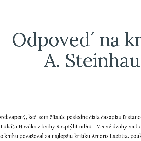
ip to main content
Skip to navigat
Odpoved´ na kri
A. Steinhau
 Lukáša Nováka z knihy Rozptýlit mlhu – Vecné úvahy nad exh
úto knihu považoval za najlepšiu kritiku Amoris Laetitia, p