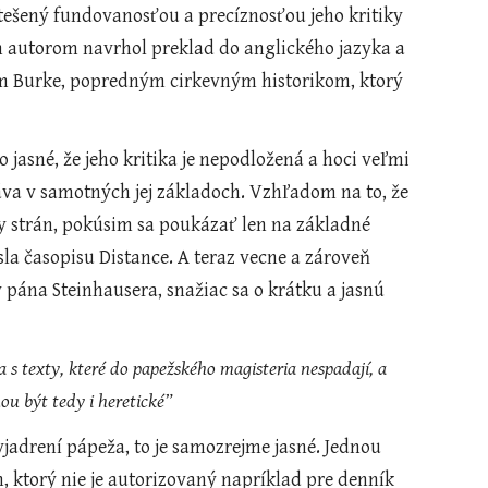
ešený fundovanosťou a precíznosťou jeho kritiky 
m autorom navrhol preklad do anglického jazyka a 
m Burke, popredným cirkevným historikom, ktorý 
va v samotných jej základoch. Vzhľadom na to, že 
y strán, pokúsim sa poukázať len na základné 
sla časopisu Distance. A teraz vecne a zároveň 
pána Steinhausera, snažiac sa o krátku a jasnú 
 texty, které do papežského magisteria nespadají, a 
u být tedy i heretické”
adrení pápeža, to je samozrejme jasné. Jednou 
 ktorý nie je autorizovaný napríklad pre denník 