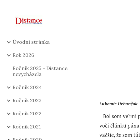
Sk
Úvodní stránka
Rok 2026
Ročník 2025 - Distance
nevycházela
Ročník 2024
Ročník 2023
Lubomir Urbančok
Ročník 2022
   Bol som veľmi prekvapený, keď som čítajúc posledné čísla časopisu Distance narazil na kritiku pána Antonína Steinhausera 
voči článku pána
Ročník 2021
väčšie, že som t
Ročník 2020