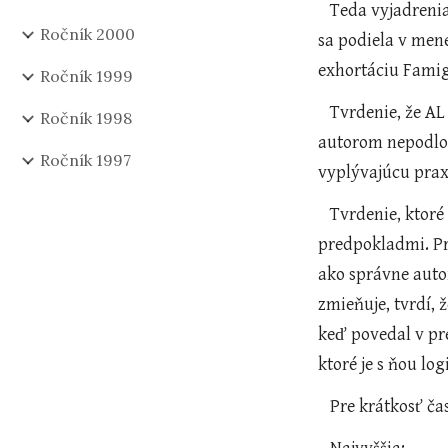
   Teda vyjadrenia úradu pre výklad legislatívnych textov majú záväznosť samotného pápežského vyhlásenia, keďže tento úrad 
Ročník 2000
sa podiela v mene
exhortáciu Famigl
Ročník 1999
   Tvrdenie, že AL má pred predošlými exhortáciami prednosť, pretože je neskorší, je zavádzajúce a scestné, okrem toho, že je 
Ročník 1998
autorom nepodlož
Ročník 1997
vyplývajúcu prax,
   Tvrdenie, ktoré pán Steinhauser uvádza, že Pápež stojí nad všetkým pozitívnym právom, je pravdivé len s istými 
predpokladmi. Pre
ako správne auto
zmieňuje, tvrdí, 
keď povedal v pr
ktoré je s ňou lo
   Pre krátkosť