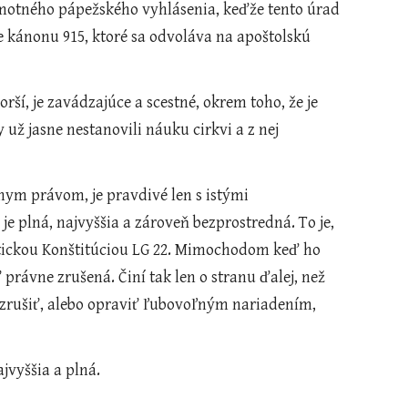
e kánonu 915, ktoré sa odvoláva na apoštolskú 
 jasne nestanovili náuku cirkvi a z nej 
 plná, najvyššia a zároveň bezprostredná. To je, 
tickou Konštitúciou LG 22. Mimochodom keď ho 
 právne zrušená. Činí tak len o stranu ďalej, než 
 zrušiť, alebo opraviť ľubovoľným nariadením, 
jvyššia a plná. 