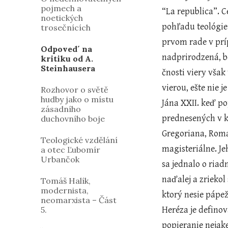
pojmech a
“La republica”. 
noetických
pohľadu teológie
trosečnících
prvom rade v príp
Odpoved´ na
nadprirodzená, b
kritiku od A.
Steinhausera
čnosti viery však
vierou, ešte nie 
Rozhovor o světě
hudby jako o místu
Jána XXII. keď po
zásadního
prednesených v ka
duchovního boje
Gregoriana, Roma 
Teologické vzdělání
magisteriálne. Je
a otec Ľubomír
Urbančok
sa jednalo o riad
naďalej a zriekol
Tomáš Halík,
modernista,
ktorý nesie pápe
neomarxista – Část
5.
Heréza je defino
popieranie nejake