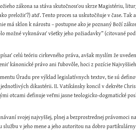
ako preložiť?) atď. Tento proces sa uskutočňuje v čase. Tak 
ie má sklon k nárostu – postupne ako je poznaný Boží zákon
o možné vykonávať všetky jeho požiadavky” (citované podľa D
eniť kánonické právo ani ľubovôle, hoci z pozície Najvyššie
e jednotlivých dikastérii. II. Vatikánsky koncil v dekréte
vými otcami definuje veľmi jasne teologicko-dogmatické pos
u službu v jeho mene a jeho autoritou na dobro partikulárnych