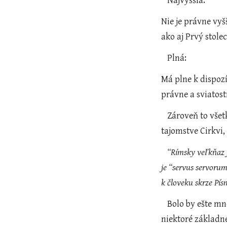
   Najvyššia: 
Nie je právne vyš
ako aj Prvý stole
   Plná: 
Má plne k dispozí
právne a sviatost
   Zároveň to všetko veľmi dobre zhrňuje dokument kongregácie pre Náuku viery nazvaný “ Primát Petrovho nástupcu v 
tajomstve Cirkvi,
“Rímsky veľkňaz j
je “servus servoru
k človeku skrze Písm
Bolo by ešte mn
niektoré základné