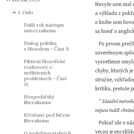
Navyše som mal m
1. číslo
a výkladu z pohľ
o knihe som hovo
Další rok nástupu
univerzalismu
sa hneď o anglick
Dialog politika
   Po prvom prečítaní článku pána Steinhausera v Distance 2/2019 mi však bolo jasné, že jeho kritika je nepodložená a hoci veľmi 
s filosofem – Část 9.
suverénnym spôso
Fiktivní filozofické
vysvetlenie omyl
rozhovory o
chyby, ktorých je
nefiktivních
problémech – Část
stručne, vzhľadom
11.
kritiku, pretože 
Hospodářský
“ Zásadní metodic
liberalismus
nejsou tudíž chrán
Křesťané pod bičem
liberalismu
Pokiaľ ide o ná
vecou je encykli
O nedefinovatelných