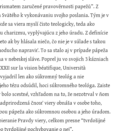
rismatem zaručené pravověrnosti papežů”. Z 
Svätého k vykonávaniu svojho poslania. Tým je v 
de sa viera myslí čisto teologicky, teda ako 
charizmu, vyplývajúcu z jeho úradu. Z definície 
 ak by hlásala niečo, čo nie je v súlade s takou 
noducho napraviť. To sa stalo aj v prípade pápeža 
v nebeskej sláve. Poprel ju vo svojich 3 kázniach 
I sur la vision béatifique, Università 
vyjadril len ako súkromný teológ a nie 
jeho tézu odsúdil, hoci súkromného teológa. Zaiste 
 bolo scestné, vzhľadom na to, že nezotrval v ňom 
nadprirodzená čnosť viery obnáša v osobe toho, 
osobou pápeža ako súkromnou osobou a jeho úradom. 
eranie Pravdy viery, celkom presne “tvrdošijné 
bo tvrdošijné pochybovanie o nej”. 