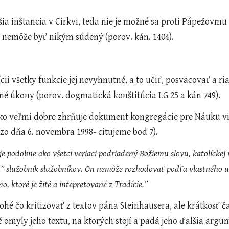
šia inštancia v Cirkvi, teda nie je možné sa proti Pápežovmu
c nemôže byť nikým súdený (porov. kán. 1404).
cii všetky funkcie jej nevyhnutné, a to učiť, posväcovať a ria
né úkony (porov. dogmatická konštitúcia LG 25 a kán 749).
 zo dňa 6. novembra 1998- citujeme bod 7). 
e podobne ako všetci veriaci podriadený Božiemu slovu, katolíckej v
m” služobník služobníkov. On nemôže rozhodovať podľa vlastného uv
o, ktoré je žité a intepretované z Tradície.” 
ohé čo kritizovať z textov pána Steinhausera, ale krátkosť 
 omyly jeho textu, na ktorých stojí a padá jeho ďalšia argu