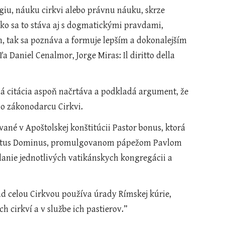
ako sa to stáva aj s dogmatickými pravdami, 
, tak sa poznáva a formuje lepším a dokonalejším 
aniel Cenalmor, Jorge Miras: Il diritto della 
ho zákonodarcu Cirkvi. 
 Christus Dominus, promulgovanom pápežom Pavlom 
lanie jednotlivých vatikánskych kongregácii a 
 cirkví a v službe ich pastierov.” 