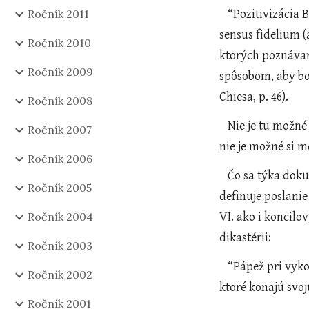
Ročník 2011
   “Pozitivizácia Božieho zákona sa stáva skutočnosťou skrze Magistériu, liturgiu, náuku cirkvi alebo právnu náuku, skrze 
sensus fidelium (
Ročník 2010
ktorých poznávan
Ročník 2009
spôsobom, aby bol
Chiesa, p. 46). 
Ročník 2008
   Nie je tu možné písať celú teóriu cirkevného práva, avšak myslím že uvedená citácia aspoň načrtáva a podkladá argument, že 
Ročník 2007
nie je možné si m
Ročník 2006
   Čo sa týka dokumentu Úradu pre výklad legislatívnych textov, tie sú definované v Apoštolskej konštitúcii Pastor bonus, ktorá 
Ročník 2005
definuje poslani
Ročník 2004
VI. ako i koncilo
dikastérii: 
Ročník 2003
   “Pápež pri vykonávaní svojej najvyššej, plnej a bezprostrednej právomoci nad celou Cirkvou používa úrady Rímskej kúrie, 
Ročník 2002
ktoré konajú svoj
Ročník 2001