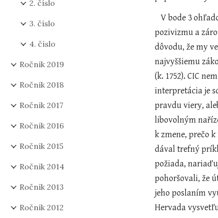
2. číslo
   V bode 3 ohľadom právnej argumentácie pána Nováka pán Steinhauser okrem iného podsúva skutočnosť právneho 
3. číslo
pozivizmu a záro
4. číslo
dôvodu, že my ver
najvyššiemu zákon
Ročník 2019
(k. 1752). CIC ne
Ročník 2018
interpretácia je 
Ročník 2017
pravdu viery, ale
libovolným naříze
Ročník 2016
k zmene, prečo k 
Ročník 2015
dával trefný prí
požiada, nariaďu
Ročník 2014
pohoršovali, že ú
Ročník 2013
jeho poslaním vyu
Ročník 2012
Hervada vysvetľu