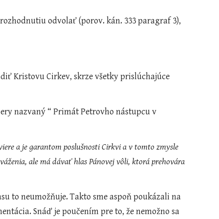
 rozhodnutiu odvolať (porov. kán. 333 paragraf 3), 
diť Kristovu Cirkev, skrze všetky prislúchajúce 
iere a je garantom poslušnosti Cirkvi a v tomto zmysle 
áženia, ale má dávať hlas Pánovej vôli, ktorá prehovára 
času to neumožňuje. Takto sme aspoň poukázali na 
mentácia. Snáď je poučením pre to, že nemožno sa 