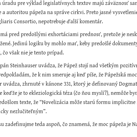
 a autoritou pápeža na správe cirkvi. Preto jasné vysvetleni
iaris Consortio, nepotrebuje ďalší komentár. 
ené. Jedinú logiku by mohlo mať, keby predošlé dokumenty už
 čo však nie je tento prípad. 
dpokladám, že k nim smeruje aj keď píše, že Pápežská moc je
r uvádza, zhrnuté v kánone 331, ktorý je definovaný Dogma
že keďže je to ekleziologická téza (čo ňou myslí?), nemôže byť
edošlom texte, že “Novelizácia môže starú formu implicitne
gicky nezlučiteľným”. 
 času zadefinujme teda aspoň, čo znamená, že moc pápeža je Na