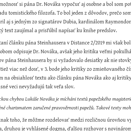
ožnosť si pána Dr. Nováka vypočuť aj osobne a bol som pot
adu tomistického filozofa. To bol jeden z dôvodov, prečo so
ril aj s jedným zo signatárov Dubia, kardinálom Raymondo
ý text zaujímal a prisľúbil napísať ku knihe predslov.
bom odpisuje Dr. Nováka, avšak jeho kritika veľmi pokulhá
ov pána Steinhausera by si vyžadovalo desiatky ak nie stovk
 tiež viac než dosť, v 3. bode jeho kritiky zo zmieňovaného čí
 na obsiahlosť textu ako článku pána Nováka ako aj kritiky 
jasné veci nevyžadujú tak veľa slov. 
kou chybou Lukáše Nováka je mícháni textů papežského magisteria s
ěné charismatem zaručené pravověrnosti papežů. Takové texty moho
znak toho, že môžme rozdelovať medzi rozličnou úrovňou vyj
ka, druhou je vyhlásené dogma, ďalšou rozhovor s novinárom,