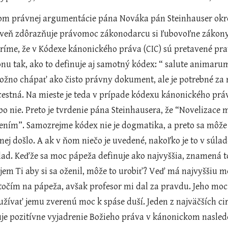
veň zdôrazňuje právomoc zákonodarcu si ľubovoľne zákony m
íme, že v Kódexe kánonického práva (CIC) sú pretavené pravd
u tak, ako to definuje aj samotný kódex: “ salute animarum,
možno chápať ako čisto právny dokument, ale je potrebné za n
scestná. Na mieste je teda v prípade kódexu kánonického prá
bo nie. Preto je tvrdenie pána Steinhausera, že “Novelizace 
ním”. Samozrejme kódex nie je dogmatika, a preto sa môže mý
nej došlo. A ak v ňom niečo je uvedené, nakoľko je to v súl
klad. Keďže sa moc pápeža definuje ako najvyššia, znamená t
jem Ti aby si sa oženil, môže to urobiť? Veď má najvyššiu m
točím na pápeža, avšak profesor mi dal za pravdu. Jeho moc
žívať jemu zverenú moc k spáse duší. Jeden z najväčších cir
je pozitívne vyjadrenie Božieho práva v kánonickom nasled