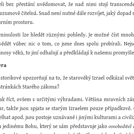
li bez přestání uvědomovat, že nad nimi stojí transcend
ozumově čitelná. Snad není nutné dále rozvíjet, jaký dopad m
urním prostoru.
minulosti lze hledět různými pohledy. Je možné číst mnoh
ědět vůbec nic o tom, co jsme dnes spolu probírali. Nejso
nosy věků, to jiní odhalují a předkládají k našemu promyšlen
era
istorikové upozorňují na to, že starověký Izrael odkázal sv
stránkách Starého zákona?
 tak říct, ovšem s určitými výhradami. Většina mravních z
r, takže jsou spjata se starým Izraelem pouze případkově. C
elhat apod. jsou postoje uznávané i jinými kulturami a civil
 jedinému Bohu, který se sám představuje jako
osvoboditel 