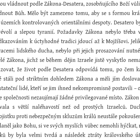
dou vládnout podle Zákona-Desatera, zosobňujícího Boží vůl
dnout Bůh. Mělo být zamezeno tomu, aby se s formou králo
územích kontrolovaných orientálními despoty. Desatero b
vévolí a slepou tyranií. Požadavky Zákona nebylo třeba 
dkazováním k úctyhodné tradici jdoucí až k Mojžíšovi. Jel
racemi lidského ducha, nebylo při jejich prosazování nutn
telé Zákona, jichž se během dějin Izraele jistě vyskytlo n
zovat, že život podle Desatera odpovídá tomu, po čem ka
vé stáli pod striktním dohledem Zákona a měli jím doslov
u stateční lidé, kteří se jim ihned nekompromisně postavili 
e společnosti nezaujímají žádné privilegované místo. Zákon t
ala s větší naléhavostí než od prostých Izraelců. Du
ojistku proti nebezpečným skluzům králů neustále pokoušen
laněl jako Bohu, si ve svých myslích vůbec nemohli hýčkat, 
oků by byla velmi tvrdá a následek ztráty královského úř