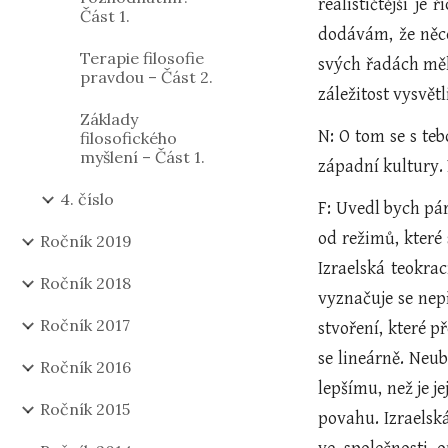
realističtější je
Část 1.
dodávám, že něco
Terapie filosofie
svých řadách měl
pravdou – Část 2.
záležitost vysvět
Základy
N: O tom se s te
filosofického
myšlení – Část 1.
západní kultury.
4. číslo
F: Uvedl bych pár
od režimů, které 
Ročník 2019
Izraelská teokra
Ročník 2018
vyznačuje se nepř
Ročník 2017
stvoření, které 
se lineárně. Neu
Ročník 2016
lepšímu, než je j
Ročník 2015
povahu. Izraelská