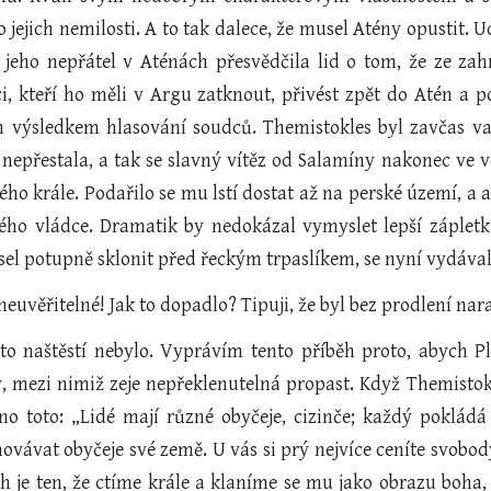
jejich nemilosti. A to tak dalece, že musel Atény opustit. U
 jeho nepřátel v Aténách přesvědčila lid o tom, že ze zahr
ci, kteří ho měli v Argu zatknout, přivést zpět do Atén a p
výsledkem hlasování soudců. Themistokles byl zavčas va
nepřestala, a tak se slavný vítěz od Salamíny nakonec ve ve
ho krále. Podařilo se mu lstí dostat až na perské území, a 
ého vládce. Dramatik by nedokázal vymyslet lepší zápletku
el potupně sklonit před řeckým trpaslíkem, se nyní vydáva
neuvěřitelné! Jak to dopadlo? Tipuji, že byl bez prodlení nar
 to naštěstí nebylo. Vyprávím tento příběh proto, abych P
ty, mezi nimiž zeje nepřeklenutelná propast. Když Themisto
o toto: „Lidé mají různé obyčeje, cizinče; každý pokládá 
chovávat obyčeje své země. U vás si prý nejvíce ceníte svo
ch je ten, že ctíme krále a klaníme se mu jako obrazu boha, 