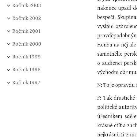
Ročník 2003
nakonec upadl do 
bezpečí. Skupina
Ročník 2002
vysláni ozbrojen
Ročník 2001
pravděpodobným 
Ročník 2000
Honba na něj ale 
samotného perské
Ročník 1999
o audienci persk
Ročník 1998
východní obr mus
Ročník 1997
N: To je opravdu 
F: Tak drastické
politické autori
úředníkem sdělen
krásné ctít a za
nejkrásnější z ni