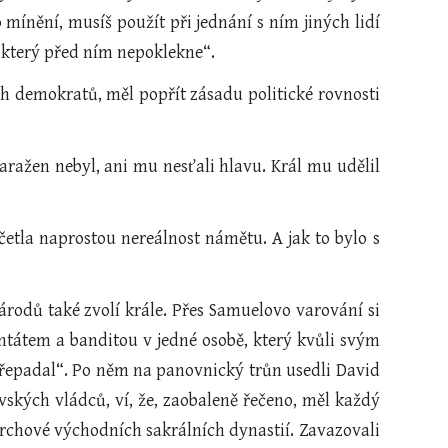
 mínění, musíš použít při jednání s ním jiných lidí
 který před ním nepoklekne“.
ch demokratů, měl popřít zásadu politické rovnosti
?
aražen nebyl, ani mu nesťali hlavu. Král mu udělil
tla naprostou nereálnost námětu. A jak to bylo s
národů také zvolí krále. Přes Samuelovo varování si
tátem a banditou v jedné osobě, který kvůli svým
přepadal“. Po něm na panovnický trůn usedli David
vských vládců, ví, že, zaobaleně řečeno, měl každý
narchové východních sakrálních dynastií. Zavazovali