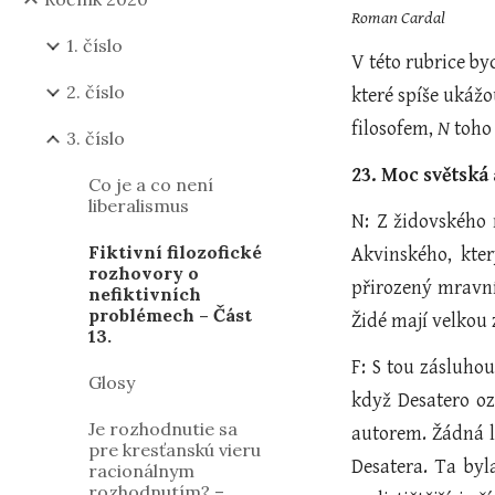
Roman Cardal
1. číslo
V této rubrice b
2. číslo
které spíše ukážo
filosofem, 
N
 toho
3. číslo
23. Moc světská
Co je a co není
liberalismus
N: Z židovského 
Fiktivní filozofické
Akvinského, kte
rozhovory o
přirozený mravní 
nefiktivních
problémech – Část
Židé mají velkou
13.
F: S tou zásluho
Glosy
když Desatero oz
Je rozhodnutie sa
autorem. Žádná l
pre kresťanskú vieru
Desatera. Ta by
racionálnym
rozhodnutím? –