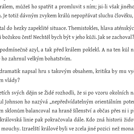
álem, můžeš ho spatřit a promluvit s ním; jsi-li však jiného
ů. Je totiž dávným zvykem králů nepopřávat sluchu člověku,
tal do hezky zapeklité situace. Themistokles, hlava aténský
ci božskou čest! Nechtěl bych být v jeho kůži. Jak se zachoval
zpodmínečně azyl, a tak před králem poklekl. A na ten kůl n
e ho zahrnul velkým bohatstvím.
dramatik napsal hru s takovým obsahem, kritika by mu vyče
ím vlády?
tích svých dějin se Židé rozhodli, že si po vzoru okolních 
aul Johnson ho nazývá „nepředvídatelným orientálním poten
 sklonům balancoval na hraně šílenství a občas přes ni i 
rálovská linie pak pokračovala dále. Kdo zná historii žido
í mouchy. Izraelští králové byli ve zcela jiné pozici než mo