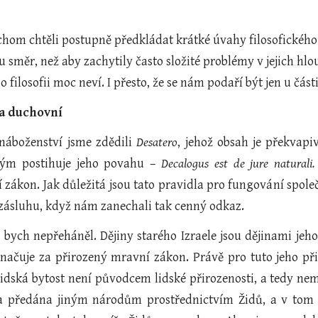
ychom chtěli postupně předkládat krátké úvahy filosofickéh
u směr, než aby zachytily často složité problémy v jejich h
 o filosofii moc neví. I přesto, že se nám podaří být jen u část
 a duchovní
náboženství jsme zdědili
Desatero
, jehož obsah je překvapi
rým postihuje jeho povahu –
Decalogus est de jure naturali
zákon. Jak důležitá jsou tato pravidla pro fungování společ
 zásluhu, když nám zanechali tak cenný odkaz.
u bych nepřeháněl. Dějiny starého Izraele jsou dějinami je
načuje za přirozený mravní zákon. Právě pro tuto jeho při
idská bytost není původcem lidské přirozenosti, a tedy n
la předána jiným národům prostřednictvím Židů, a v tom t