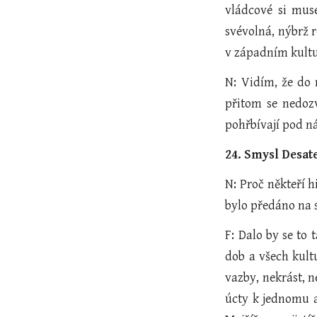
vládcové si muse
svévolná, nýbrž r
v západním kult
N: Vidím, že do 
přitom se nedozv
pohřbívají pod ná
24. Smysl Desat
N: Proč někteří h
bylo předáno na 
F: Dalo by se to
dob a všech kultu
vazby, nekrást, n
úcty k jednomu a