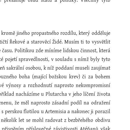
e přesahuje osud státu a politiky. Všechny tyto
i kromě jiného propastného rozdílu, který odděluje
ičtí Řekové a starověcí Židé. Musím ti to vysvětlit
času. Politikou zde míníme lidskou činnost, která
é pojetí spravedlnosti, v souladu s nímž byly tyto
eň sakrální osobou, k níž poddaní museli zaujímat
buzného boha (mající božskou krev) či za bohem
své výnosy a rozhodnutí naprosto nekompromisní
příklad nacházíme u Plutarcha v jeho líčení života
omenu, že měl naprosto zásadní podíl na odražení
 s perskou flotilou u Artemisia a nakonec ji porazil
o několik let se mohl radovat z bezbřehého obdivu
přispěním příslovečné závistivosti Atéňanů však