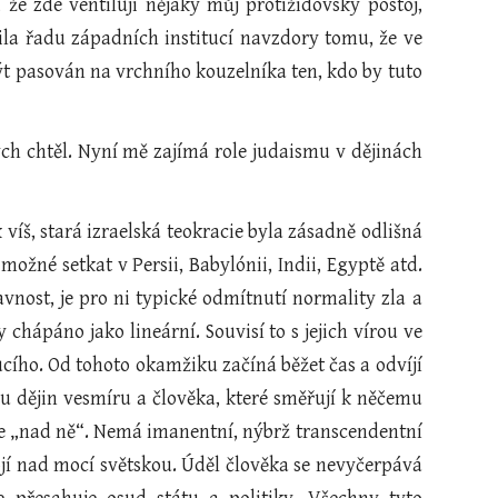
l, že zde ventiluji nějaký můj protižidovský postoj,
ila řadu západních institucí navzdory tomu, že ve
t pasován na vrchního kouzelníka ten, kdo by tuto
ych chtěl. Nyní mě zajímá role judaismu v dějinách
víš, stará izraelská teokracie byla zásadně odlišná
možné setkat v Persii, Babylónii, Indii, Egyptě atd.
nost, je pro ni typické odmítnutí normality zla a
 chápáno jako lineární. Souvisí to s jejich vírou ve
cího. Od tohoto okamžiku začíná běžet čas a odvíjí
u dějin vesmíru a člověka, které směřují k něčemu
 ale „nad ně“. Nemá imanentní, nýbrž transcendentní
ojí nad mocí světskou. Úděl člověka se nevyčerpává