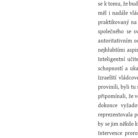
se k tomu, že bu
měl i nadále vlá
praktikovaný na 
společného se s
autoritativním o
nejhlubšími aspi
Inteligentní uči
schopností a uka
Izraelští vládco
provinili, byli t
připomínali, že v
dokonce vyžadov
reprezentovala p
by se jim někdo k
Intervence pror