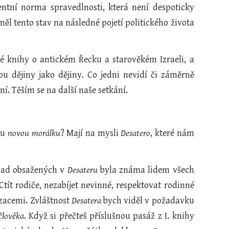
entní norma spravedlnosti, která není despoticky
ěl tento stav na následné pojetí politického života
é knihy o antickém Řecku a starověkém Izraeli, a
u dějiny jako dějiny. Co jedni nevidí či záměrně
í. Těším se na další naše setkání.
ětu
novou morálku
? Mají na mysli
Desatero
, které nám
ásad obsažených v
Desateru
byla známa lidem všech
tít rodiče, nezabíjet nevinné, respektovat rodinné
izacemi. Zvláštnost
Desatera
bych viděl v požadavku
člověka
. Když si přečteš příslušnou pasáž z I. knihy