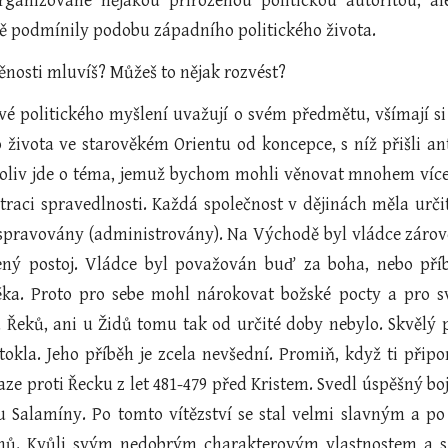
organizované nějakou přirozenou politickou autoritou, al
 podmínily podobu západního politického života.
ěnosti mluvíš? Můžeš to nějak rozvést?
ové politického myšlení uvažují o svém předmětu, všímají s
o života ve starověkém Orientu od koncepce, s níž přišli ant
koliv jde o téma, jemuž bychom mohli věnovat mnohem více 
traci spravedlnosti. Každá společnost v dějinách měla určit
 spravovány (administrovány). Na Východě byl vládce zárov
ený postoj. Vládce byl považován buď za boha, nebo pří
ěka. Proto pro sebe mohl nárokovat božské pocty a pro 
u Řeků, ani u Židů tomu tak od určité doby nebylo. Skvělý 
okla. Jeho příběh je zcela nevšední. Promiň, když ti přip
ze proti Řecku z let 481-479 před Kristem. Svedl úspěšný boj
 u Salamíny. Po tomto vítězství se stal velmi slavným a p
nů. Kvůli svým nedobrým charakterovým vlastnostem a s 