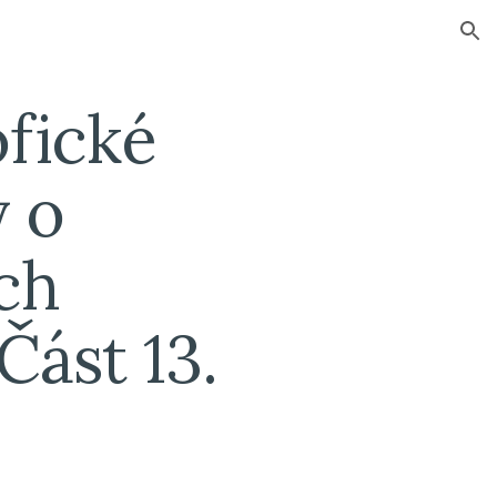
ion
fické 
 o 
ch 
ást 13.