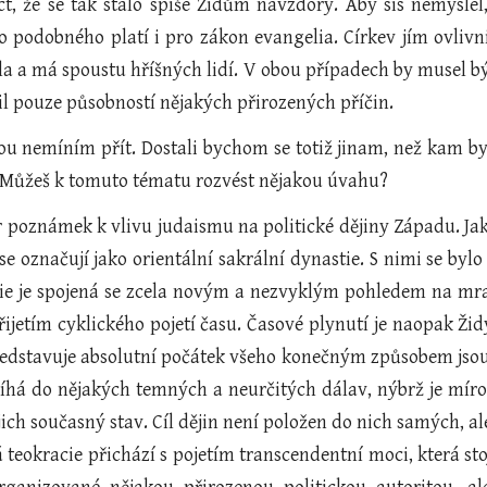
 říct, že se tak stalo spíše Židům navzdory. Aby sis nemysle
 podobného platí i pro zákon evangelia. Církev jím ovlivn
a a má spoustu hříšných lidí. V obou případech by musel bý
lil pouze působností nějakých přirozených příčin.
bou nemíním přít. Dostali bychom se totiž jinam, než kam b
 Můžeš k tomuto tématu rozvést nějakou úvahu?
 poznámek k vlivu judaismu na politické dějiny Západu. Jak 
se označují jako orientální sakrální dynastie. S nimi se bylo 
cie je spojená se zcela novým a nezvyklým pohledem na mrav
ijetím cyklického pojetí času. Časové plynutí je naopak Židy
představuje absolutní počátek všeho konečným způsobem jsou
bíhá do nějakých temných a neurčitých dálav, nýbrž je míro
ejich současný stav. Cíl dějin není položen do nich samých,
 teokracie přichází s pojetím transcendentní moci, která st