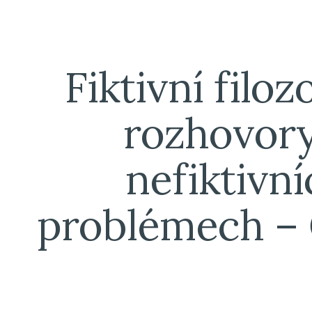
ip to main content
Skip to navigat
Fiktivní filozo
rozhovory
nefiktivní
problémech – Č