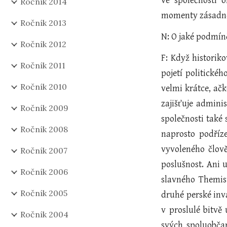
ve společnosti 
Ročník 2014
momenty zásadně
Ročník 2013
N: O jaké podmín
Ročník 2012
F: Když historik
Ročník 2011
pojetí politickéh
Ročník 2010
velmi krátce, ač
zajišťuje adminis
Ročník 2009
společnosti také
Ročník 2008
naprosto podříz
vyvoleného člov
Ročník 2007
poslušnost. Ani 
Ročník 2006
slavného Themist
Ročník 2005
druhé perské inva
v proslulé bitvě
Ročník 2004
svých spoluobča