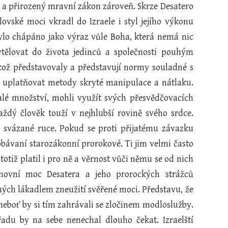
i a přirozený mravní zákon zároveň. Skrze Desatero
vské moci vkradl do Izraele i styl jejího výkonu
ylo chápáno jako výraz vůle Boha, která nemá nic
vtělovat do života jedinců a společnosti pouhým
ikož představovaly a představují normy souladné s
é uplatňovat metody skryté manipulace a nátlaku.
emalé množství, mohli využít svých přesvědčovacích
ždý člověk touží v nejhlubší rovině svého srdce.
a svázané ruce. Pokud se proti přijatému závazku
– obávaní starozákonní prorokové. Ti jim velmi často
otiž platil i pro ně a věrnost vůči němu se od nich
chovní moc Desatera a jeho prorockých strážců
ých lákadlem zneužití svěřené moci. Představu, že
neboť by si tím zahrávali se zločinem modloslužby.
adu by na sebe nenechal dlouho čekat. Izraelští