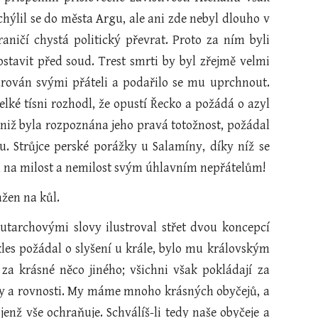
chýlil se do města Argu, ale ani zde nebyl dlouho v
aničí chystá politický převrat. Proto za ním byli
ostavit před soud. Trest smrti by byl zřejmě velmi
rován svými přáteli a podařilo se mu uprchnout.
lké tísni rozhodl, že opustí Řecko a požádá o azyl
aniž byla rozpoznána jeho pravá totožnost, požádal
. Strůjce perské porážky u Salamíny, díky níž se
l na milost a nemilost svým úhlavním nepřátelům!
ažen na kůl.
lutarchovými slovy ilustroval střet dvou koncepcí
kles požádal o slyšení u krále, bylo mu královským
za krásné něco jiného; všichni však pokládají za
body a rovnosti. My máme mnoho krásných obyčejů, a
jenž vše ochraňuje. Schválíš-li tedy naše obyčeje a