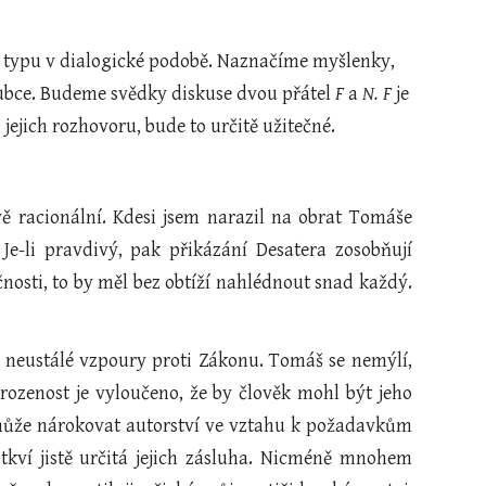
o typu v dialogické podobě. Naznačíme myšlenky, 
loubce. Budeme svědky diskuse dvou přátel 
F 
a 
N. F
 je 
i jejich rozhovoru, bude to určitě užitečné.
vě racionální. Kdesi jsem narazil na obrat Tomáše
.
Je-li pravdivý, pak přikázání Desatera zosobňují
nosti, to by měl bez obtíží nahlédnout snad každý.
ho neustálé vzpoury proti Zákonu. Tomáš se nemýlí,
rozenost je vyloučeno, že by člověk mohl být jeho
emůže nárokovat autorství ve vztahu k požadavkům
kví jistě určitá jejich zásluha. Nicméně mnohem