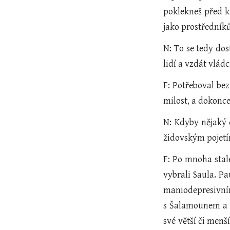
poklekneš před kr
jako prostředník
N: To se tedy dos
lidí a vzdát vlád
F: Potřeboval be
milost, a dokonc
N: Kdyby nějaký 
židovským pojet
F: Po mnoha stale
vybrali Saula. P
maniodepresivním
s Šalamounem a k
své větší či menš