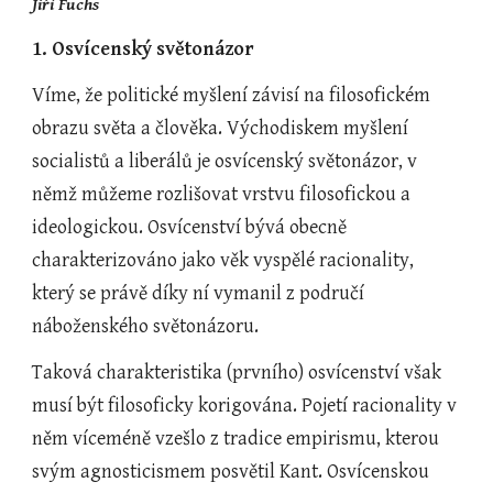
Jiří Fuchs
1. Osvícenský světonázor
Víme, že politické myšlení závisí na filosofickém 
obrazu světa a člověka. Východiskem myšlení 
socialistů a liberálů je osvícenský světonázor, v 
němž můžeme rozlišovat vrstvu filosofickou a 
ideologickou. Osvícenství bývá obecně 
charakterizováno jako věk vyspělé racionality, 
který se právě díky ní vymanil z područí 
náboženského světonázoru.
Taková charakteristika (prvního) osvícenství však 
musí být filosoficky korigována. Pojetí racionality v 
něm víceméně vzešlo z tradice empirismu, kterou 
svým agnosticismem posvětil Kant. Osvícenskou 