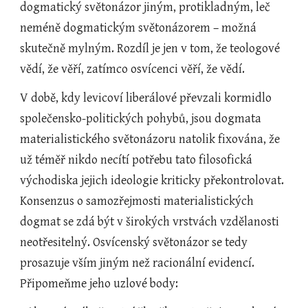
dogmatický světonázor jiným, protikladným, leč 
neméně dogmatickým světonázorem – možná 
skutečně mylným. Rozdíl je jen v tom, že teologové 
vědí, že věří, zatímco osvícenci věří, že vědí. 
V době, kdy levicoví liberálové převzali kormidlo 
společensko-politických pohybů, jsou dogmata 
materialistického světonázoru natolik fixována, že 
už téměř nikdo necítí potřebu tato filosofická 
východiska jejich ideologie kriticky překontrolovat. 
Konsenzus o samozřejmosti materialistických 
dogmat se zdá být v širokých vrstvách vzdělanosti 
neotřesitelný. Osvícenský světonázor se tedy 
prosazuje vším jiným než racionální evidencí. 
Připomeňme jeho uzlové body: