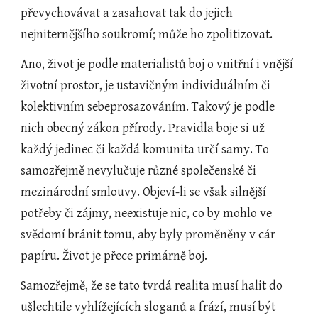
převychovávat a zasahovat tak do jejich 
nejniternějšího soukromí; může ho zpolitizovat.
Ano, život je podle materialistů boj o vnitřní i vnější 
životní prostor, je ustavičným individuálním či 
kolektivním sebeprosazováním. Takový je podle 
nich obecný zákon přírody. Pravidla boje si už 
každý jedinec či každá komunita určí samy. To 
samozřejmě nevylučuje různé společenské či 
mezinárodní smlouvy. Objeví-li se však silnější 
potřeby či zájmy, neexistuje nic, co by mohlo ve 
svědomí bránit tomu, aby byly proměněny v cár 
papíru. Život je přece primárně boj.
Samozřejmě, že se tato tvrdá realita musí halit do 
ušlechtile vyhlížejících sloganů a frází, musí být 