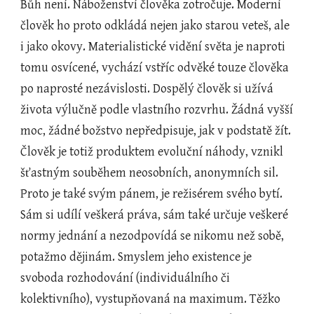
Bůh není. Náboženství člověka zotročuje. Moderní 
člověk ho proto odkládá nejen jako starou veteš, ale 
i jako okovy. Materialistické vidění světa je naproti 
tomu osvícené, vychází vstříc odvěké touze člověka 
po naprosté nezávislosti. Dospělý člověk si užívá 
života výlučně podle vlastního rozvrhu. Žádná vyšší 
moc, žádné božstvo nepředpisuje, jak v podstatě žít. 
Člověk je totiž produktem evoluční náhody, vznikl 
šťastným souběhem neosobních, anonymních sil. 
Proto je také svým pánem, je režisérem svého bytí. 
Sám si udílí veškerá práva, sám také určuje veškeré 
normy jednání a nezodpovídá se nikomu než sobě, 
potažmo dějinám. Smyslem jeho existence je 
svoboda rozhodování (individuálního či 
kolektivního), vystupňovaná na maximum. Těžko 