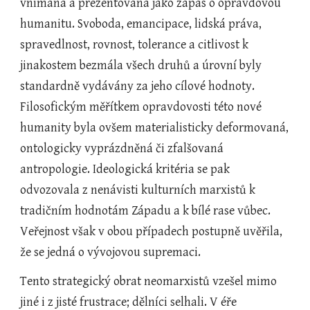
vnímána a prezentována jako zápas o opravdovou 
humanitu. Svoboda, emancipace, lidská práva, 
spravedlnost, rovnost, tolerance a citlivost k 
jinakostem bezmála všech druhů a úrovní byly 
standardně vydávány za jeho cílové hodnoty. 
Filosofickým měřítkem opravdovosti této nové 
humanity byla ovšem materialisticky deformovaná, 
ontologicky vyprázdněná či zfalšovaná 
antropologie. Ideologická kritéria se pak 
odvozovala z nenávisti kulturních marxistů k 
tradičním hodnotám Západu a k bílé rase vůbec. 
Veřejnost však v obou případech postupně uvěřila, 
že se jedná o vývojovou supremaci.
Tento strategický obrat neomarxistů vzešel mimo 
jiné i z jisté frustrace; dělníci selhali. V éře 