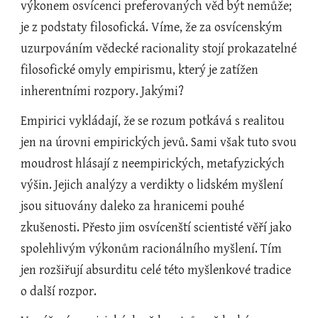
výkonem osvícenci preferovaných věd být nemůže; 
je z podstaty filosofická. Víme, že za osvícenským 
uzurpováním vědecké racionality stojí prokazatelné 
filosofické omyly empirismu, který je zatížen 
inherentními rozpory. Jakými? 
Empirici vykládají, že se rozum potkává s realitou 
jen na úrovni empirických jevů. Sami však tuto svou 
moudrost hlásají z neempirických, metafyzických 
výšin. Jejich analýzy a verdikty o lidském myšlení 
jsou situovány daleko za hranicemi pouhé 
zkušenosti. Přesto jim osvícenští scientisté věří jako 
spolehlivým výkonům racionálního myšlení. Tím 
jen rozšiřují absurditu celé této myšlenkové tradice 
o další rozpor. 