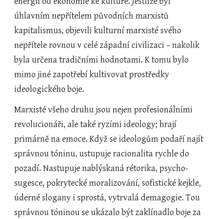
energii od ekonomie ke kultuře. Jestliže byl 
úhlavním nepřítelem původních marxistů 
kapitalismus, objevili kulturní marxisté svého 
nepřítele rovnou v celé západní civilizaci – nakolik 
byla určena tradičními hodnotami. K tomu bylo 
mimo jiné zapotřebí kultivovat prostředky 
ideologického boje. 
Marxisté všeho druhu jsou nejen profesionálními 
revolucionáři, ale také ryzími ideology; hrají 
primárně na emoce. Když se ideologům podaří najít 
správnou tóninu, ustupuje racionalita rychle do 
pozadí. Nastupuje nablýskaná rétorika, psycho-
sugesce, pokrytecké moralizování, sofistické kejkle, 
úderné slogany i sprostá, vytrvalá demagogie. Tou 
správnou tóninou se ukázalo být zaklínadlo boje za 