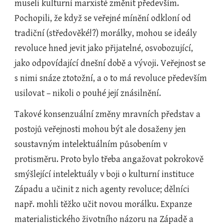
museli kulturní marxisté změnit především. 
Pochopili, že když se veřejné mínění odkloní od 
tradiční (středověké!?) morálky, mohou se ideály 
revoluce hned jevit jako přijatelné, osvobozující, 
jako odpovídající dnešní době a vývoji. Veřejnost se 
s nimi snáze ztotožní, a o to má revoluce především 
usilovat – nikoli o pouhé její znásilnění.
Takové konsenzuální změny mravních představ a 
postojů veřejnosti mohou být ale dosaženy jen 
soustavným intelektuálním působením v 
protisměru. Proto bylo třeba angažovat pokrokově 
smýšlející intelektuály v boji o kulturní instituce 
Západu a učinit z nich agenty revoluce; dělníci 
např. mohli těžko učit novou morálku. Expanze 
materialistického životního názoru na Západě a 