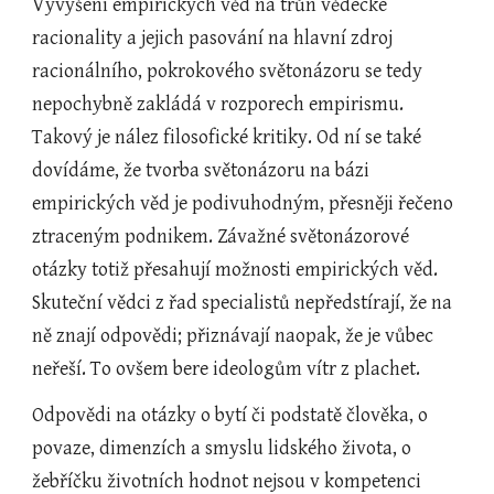
Vyvýšení empirických věd na trůn vědecké 
racionality a jejich pasování na hlavní zdroj 
racionálního, pokrokového světonázoru se tedy 
nepochybně zakládá v rozporech empirismu. 
Takový je nález filosofické kritiky. Od ní se také 
dovídáme, že tvorba světonázoru na bázi 
empirických věd je podivuhodným, přesněji řečeno 
ztraceným podnikem. Závažné světonázorové 
otázky totiž přesahují možnosti empirických věd. 
Skuteční vědci z řad specialistů nepředstírají, že na 
ně znají odpovědi; přiznávají naopak, že je vůbec 
neřeší. To ovšem bere ideologům vítr z plachet.
Odpovědi na otázky o bytí či podstatě člověka, o 
povaze, dimenzích a smyslu lidského života, o 
žebříčku životních hodnot nejsou v kompetenci 