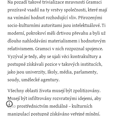
Na pozadí takové trivializace mravnosti Gramsci 
prozíravě vsadil na ty vrstvy společnosti, které mají 
na vnímání hodnot rozhodující vliv. Přirozenými 
socio-kulturními autoritami jsou intelektuálové. Ti 
moderní, pokrokoví měli drtivou převahu a byli už 
dlouho nahlodáváni materialismem i hodnotovým 
relativismem. Gramsci v nich rozpoznal spojence. 
Vyzýval je tedy, aby se ujali věci kontrakultury a 
postupně získávali pozice v takových institucích, 
jako jsou univerzity, školy, média, parlamenty, 
soudy, umělecké agentury. 
Všechny oblasti života musejí být zpolitizovány. 
Musejí být infiltrovány rozvratnými idejemi, aby 
bylo prostřednictvím mediálně – kulturních 
manipulací postupně získáváno veřejné mínění. 