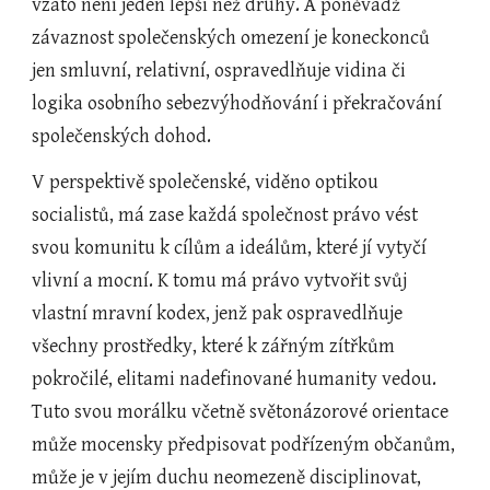
vzato není jeden lepší než druhý. A poněvadž 
závaznost společenských omezení je koneckonců 
jen smluvní, relativní, ospravedlňuje vidina či 
logika osobního sebezvýhodňování i překračování 
společenských dohod.
V perspektivě společenské, viděno optikou 
socialistů, má zase každá společnost právo vést 
svou komunitu k cílům a ideálům, které jí vytyčí 
vlivní a mocní. K tomu má právo vytvořit svůj 
vlastní mravní kodex, jenž pak ospravedlňuje 
všechny prostředky, které k zářným zítřkům 
pokročilé, elitami nadefinované humanity vedou. 
Tuto svou morálku včetně světonázorové orientace 
může mocensky předpisovat podřízeným občanům, 
může je v jejím duchu neomezeně disciplinovat, 