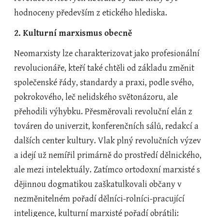
hodnoceny především z etického hlediska. 
2. Kulturní marxismus obecně
Neomarxisty lze charakterizovat jako profesionální 
revolucionáře, kteří také chtěli od základu změnit 
společenské řády, standardy a praxi, podle svého, 
pokrokového, leč nelidského světonázoru, ale 
přehodili výhybku. Přesměrovali revoluční elán z 
továren do univerzit, konferenčních sálů, redakcí a 
dalších center kultury. Vlak plný revolučních výzev 
a idejí už nemířil primárně do prostředí dělnického, 
ale mezi intelektuály. Zatímco ortodoxní marxisté s 
dějinnou dogmatikou zaškatulkovali občany v 
nezměnitelném pořadí dělníci-rolníci-pracující 
inteligence, kulturní marxisté pořadí obrátili: 