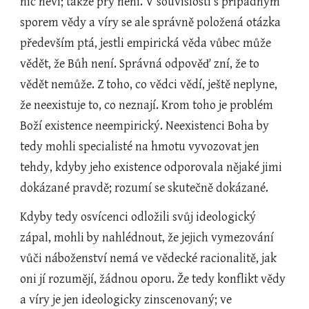
nic neví; takže prý není. V souvislosti s případným 
sporem vědy a víry se ale správně položená otázka 
především ptá, jestli empirická věda vůbec může 
vědět, že Bůh není. Správná odpověď zní, že to 
vědět nemůže. Z toho, co vědci vědí, ještě neplyne, 
že neexistuje to, co neznají. Krom toho je problém 
Boží existence neempirický. Neexistenci Boha by 
tedy mohli specialisté na hmotu vyvozovat jen 
tehdy, kdyby jeho existence odporovala nějaké jimi 
dokázané pravdě; rozumí se skutečně dokázané.  
Kdyby tedy osvícenci odložili svůj ideologický 
zápal, mohli by nahlédnout, že jejich vymezování 
vůči náboženství nemá ve vědecké racionalitě, jak 
oni jí rozumějí, žádnou oporu. Že tedy konflikt vědy 
a víry je jen ideologicky zinscenovaný; ve 