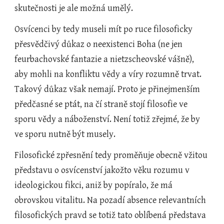
skutečnosti je ale možná umělý. 
Osvícenci by tedy museli mít po ruce filosoficky 
přesvědčivý důkaz o neexistenci Boha (ne jen 
feurbachovské fantazie a nietzscheovské vášně), 
aby mohli na konfliktu vědy a víry rozumně trvat. 
Takový důkaz však nemají. Proto je přinejmenším 
předčasné se ptát, na čí straně stojí filosofie ve 
sporu vědy a náboženství. Není totiž zřejmé, že by 
ve sporu nutně být musely.  
Filosofické zpřesnění tedy proměňuje obecně vžitou 
představu o osvícenství jakožto věku rozumu v 
ideologickou fikci, aniž by popíralo, že má 
obrovskou vitalitu. Na pozadí absence relevantních 
filosofických pravd se totiž tato oblíbená představa 