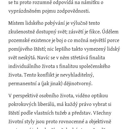
se tu proto rozumně odpovídá na námitku o 
vyprázdněném pojmu zodpovědnosti. 
Místem lidského pobývání je výlučně tento 
zkušenostně dostupný svět; zásvětí je fikce. Údělem 
pozemské existence je boj o co možná největší porce 
pomíjivého štěstí; nic lepšího takto vymezený lidský 
svět neskýtá. Navíc se v něm střetává finalita 
individuálního života s finalitou společenského 
života. Tento konflikt je nevyhladitelný, 
permanentní a (jak jinak) dějinotvorný.
V perspektivě osobního života, viděno optikou 
pokrokových liberálů, má každý právo vybrat si 
štěstí podle vlastních tužeb a představ. Všechny 
životní styly jsou proto rovnocenné a objektivně 