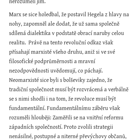
nerozuměli jim.   
Marx se sice holedbal, že postavil Hegela z hlavy na 
nohy, zapomněl ale dodat, že už sama společně 
sdílená dialektika v podstatě obrací naruby celou 
realitu.  Právě na tento revoluční odkaz však 
přísahají marxisté všeho druhu, aniž si ve své 
filosofické podprůměrnosti a mravní 
nezodpovědnosti uvědomují, co páchají. 
Neomarxisté sice byli s bolševiky zajedno, že 
tradiční společnost musí být rozvrácená a verbálně 
se s nimi shodli i na tom, že revoluce musí být 
fundamentální. Fundamentálnímu záběru však 
rozuměli hlouběji: Zaměřili se na vnitřní reformu 
západních společností. Proto zvolili strategii 
nenásilné, postupné a niterné převýchovy občanů, 