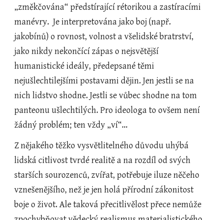
„změkčována“ předstírající rétorikou a zastíracími 
manévry.  Je interpretována jako boj (např. 
jakobínů) o rovnost, volnost a všelidské bratrství, 
jako nikdy nekončící zápas o nejsvětější 
humanistické ideály, předepsané těmi 
nejušlechtilejšími postavami dějin. Jen jestli se na 
nich lidstvo shodne. Jestli se vůbec shodne na tom 
panteonu ušlechtilých. Pro ideologa to ovšem není 
žádný problém; ten vždy „ví“… 
Z nějakého těžko vysvětlitelného důvodu uhýbá 
lidská citlivost tvrdé realitě a na rozdíl od svých 
starších sourozenců, zvířat, potřebuje iluze něčeho 
vznešenějšího, než je jen holá přírodní zákonitost 
boje o život. Ale taková přecitlivělost přece nemůže 
zpochybňovat vědecký realismus materialistického 