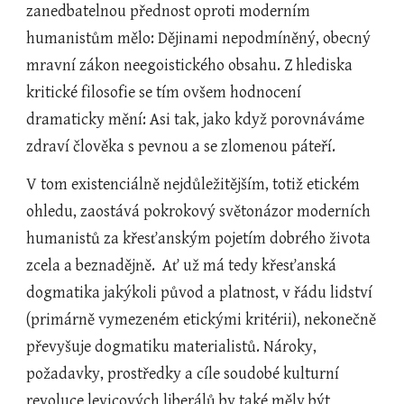
zanedbatelnou přednost oproti moderním 
humanistům mělo: Dějinami nepodmíněný, obecný 
mravní zákon neegoistického obsahu. Z hlediska 
kritické filosofie se tím ovšem hodnocení 
dramaticky mění: Asi tak, jako když porovnáváme 
zdraví člověka s pevnou a se zlomenou páteří.
V tom existenciálně nejdůležitějším, totiž etickém 
ohledu, zaostává pokrokový světonázor moderních 
humanistů za křesťanským pojetím dobrého života 
zcela a beznadějně.  Ať už má tedy křesťanská 
dogmatika jakýkoli původ a platnost, v řádu lidství 
(primárně vymezeném etickými kritérii), nekonečně 
převyšuje dogmatiku materialistů. Nároky, 
požadavky, prostředky a cíle soudobé kulturní 
revoluce levicových liberálů by také měly být 