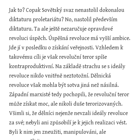
Jak to? Copak Sovětský svaz nenastolil dokonalou 
diktaturu proletariátu? No, nastolil především 
diktaturu. Ta ale ještě nezaručuje opravdové 
revoluci úspěch. Úspěšná revoluce má vyšší ambice. 
Jde jí v posledku o získání veřejnosti. Vzhledem k 
takovému cíli je však revoluční teror spíše 
kontraproduktivní. Na základě strachu se s ideály 
revoluce nikdo vnitřně neztotožní. Dělnická 
revoluce však mohla být sotva jiná než násilná. 
Západní marxisté tedy pochopili, že revoluční teror 
může získat moc, ale nikoli duše terorizovaných. 
Všimli si, že dělníci nejenže nevzali ideály revoluce 
za své; nebyli ani způsobilí je k jejich realizaci vést. 
Byli k nim jen zneužiti, manipulováni, ale 