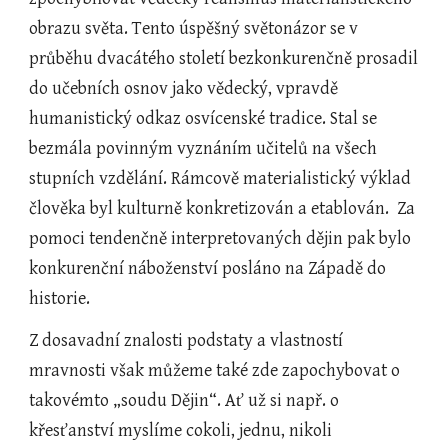
obrazu světa. Tento úspěšný světonázor se v 
průběhu dvacátého století bezkonkurenčně prosadil 
do učebních osnov jako vědecký, vpravdě 
humanistický odkaz osvícenské tradice. Stal se 
bezmála povinným vyznáním učitelů na všech 
stupních vzdělání. Rámcově materialistický výklad 
člověka byl kulturně konkretizován a etablován.  Za 
pomoci tendenčně interpretovaných dějin pak bylo 
konkurenční náboženství posláno na Západě do 
historie.
Z dosavadní znalosti podstaty a vlastností 
mravnosti však můžeme také zde zapochybovat o 
takovémto „soudu Dějin“. Ať už si např. o 
křesťanství myslíme cokoli, jednu, nikoli 