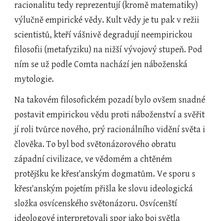
racionalitu tedy reprezentují (kromě matematiky) 
výlučně empirické vědy. Kult vědy je tu pak v režii 
scientistů, kteří vášnivě degradují neempirickou 
filosofii (metafyziku) na nižší vývojový stupeň. Pod 
ním se už podle Comta nachází jen náboženská 
mytologie. 
Na takovém filosofickém pozadí bylo ovšem snadné 
postavit empirickou vědu proti náboženství a svěřit 
jí roli tvůrce nového, prý racionálního vidění světa i 
člověka. To byl bod světonázorového obratu 
západní civilizace, ve vědomém a chtěném 
protějšku ke křesťanským dogmatům. Ve sporu s 
křesťanským pojetím přišla ke slovu ideologická 
složka osvícenského světonázoru. Osvícenští 
ideologové interpretovali spor jako boj světla 