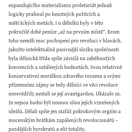
expandujícího materialismu proletariát jednak 
logicky prahnul po hmotných požitcích a 
měšťáckých metách. I u dělníků byly v této 
pokročilé době peníze „až na prvním místě“. Krom 
toho neměli moc pochopení pro revoluci v hlavách. 
Jakožto intelektuálně pasivnější složka společnosti 
byla dělnická třída spíše závislá na zaběhnutých 
konvencích a ustálených hodnotách. Svou relativně 
konzervativní morálkou zdravého rozumu a svými 
přízemními zájmy se tedy dělníci ve věci revoluce 
neosvědčili; nestali se její avantgardou. Ukázalo se, 
že nejsou hodni být nosnou silou jejích vznešených 
ideálů. Dělali spíše jen stafáž pokrokovým orgiím a 
mocenským hrátkám zapálených revolucionářů – 
pozdějších byrokratů a elit totality.