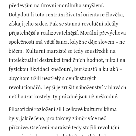
především na úrovni morálního smýšlení. 
Dobydou-li toto centrum životní orientace člověka, 
získají jeho srdce. Pak se stanou revoluční ideály 
přijatelnější a realizovatelnější. Morální převýchova 
společnosti má větší šanci, když se děje slovem – ne 
bičem.  Kulturní marxisté se tedy soustředili na 
intelektuální destrukci tradičních hodnot, nikoli na 
fyzickou likvidaci kněžourů, buržoustů a kulaků – 
abychom užili neotřelý slovník starých 
revolucionářů. Lepší je zrušit náboženství v hlavách 
než bourat kostely; ty prázdné jsou už neškodné. 
Filosofické rozložení sil i celkové kulturní klima 
byly, jak řečeno, pro takový záměr více než 
příznivé. Osvícení marxisté tedy stočili revoluční 