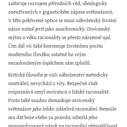
zaštiťuje rozvojem přírodních věd, ideologicky 
zneužívaných v gigantickém zápase světonázorů.  
V této pokřivené optice se musí náboženský životní 
názor nutně jevit jako anachronický. Osvícenský 
mýtus o věku racionality se přesto náramně ujal. 
Čím dál víc také konvenuje životnímu pocitu 
moderního člověka; ostatně ho svým 
nezaslouženým úspěchem sám zplodil.
Kritická filosofie je vůči náboženství metodicky 
neutrální; nevychází z víry. Bezpečně však 
rozpoznává omyl osvícenců o lidské racionalitě. 
Proto také snadno demaskuje osvícenský 
světonázor jako toliko zdánlivě racionální. Nemůže 
mu dát beze všeho za pravdu; odmítá jeho 
monopolizovaný nárok na racionální přesvědčivost. 