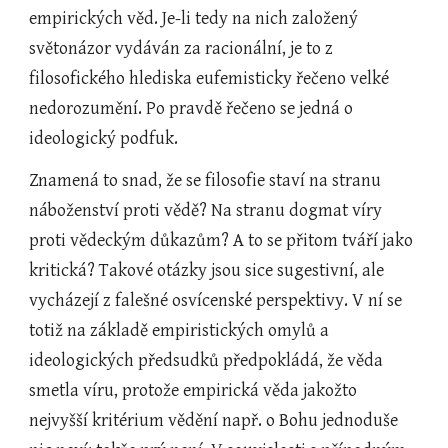
empirických věd. Je-li tedy na nich založený 
světonázor vydáván za racionální, je to z 
filosofického hlediska eufemisticky řečeno velké 
nedorozumění. Po pravdě řečeno se jedná o 
ideologický podfuk.
Znamená to snad, že se filosofie staví na stranu 
náboženství proti vědě? Na stranu dogmat víry 
proti vědeckým důkazům? A to se přitom tváří jako 
kritická? Takové otázky jsou sice sugestivní, ale 
vycházejí z falešné osvícenské perspektivy. V ní se 
totiž na základě empiristických omylů a 
ideologických předsudků předpokládá, že věda 
smetla víru, protože empirická věda jakožto 
nejvyšší kritérium vědění např. o Bohu jednoduše 