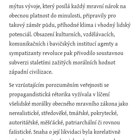
mýtus vývoje, který posílá každý mravní nárok na 
obecnou platnost do minulosti, připravily pro 
takový záměr půdu, příhodné klima i vhodný lidský 
potenciál. Obsazení kulturních, vzdělávacích, 
komunikačních i bavičských institucí agenty a 
sympatizanty revoluce pak přivodilo soustavnou 
subverzi staletími zažitých morálních hodnot 
západní civilizace.  
Se vzrůstajícím porozuměním veřejnosti se 
propagandistická rétorika vyžívala v líčení 
všelidské morálky obecného mravního zákona jako 
nerealistické, středověké, tmářské, pokrytecké, 
autoritářské, měšťácké, patriarchální či rovnou 
fašistické. Snaha o její likvidaci byla korelativně 