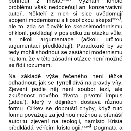
pohnout z místa.
Význam tohoto
problému však nedoceňují ani konzervativní
autoři. Někteří z nich si sice uvědomují
)
spojení modernismu s filosofickou skepsí
,
xxxv
ale to, zda se člověk ke skepsi/modernismu
přikloní, pokládají v posledku za otázku vůle,
a nikoli argumentace (ačkoli určitou
argumentaci předkládají). Paradoxně by se
tedy mohli shodnout se zastánci modernismu
na tom, že v této zásadní otázce není možné
se řídit rozumem.
Na základě výše řečeného není těžké
odhadnout, jak se Tyrrell dívá na pravdy víry.
Zjevení podle něj není soubor tezí, ale
zkušenost nového života, prvotní impuls
(„idea“), který v dějinách dostává různou
formu. Církev se dopouští chyby, když tuto
formu považuje za jedinou možnou a přenáší
autoritu zjevení na teologii, namísto Krista
)
předkládá věřícím kristologii.
Dogmata a
xxxvi