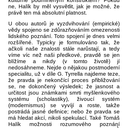
kulturně podmíněným konstruktem? Pokud
ne, Halík by měl vysvětlit, jak je možné, že
právě ten má absolutní platnost.
U obou autorů je vyzdvihování (empirické)
vědy spojeno se zdůrazňováním omezenosti
lidského poznání. Toto spojení je dnes velmi
rozšířené. Typicky je formulováno tak, že
ačkoli naše znalosti stále narůstají, a tedy
víme víc než naši předkové, pravdě se jen
blížíme a nikdy (v tomto životě) jí
nedosáhneme. Nejde o nějakou postmoderní
specialitu, už v díle G. Tyrrella najdeme teze,
že pravda je nekončící proces přibližování
se, ne dokončený výsledek; že jasnost a
určitost jsou známkami smrti myšlenkového
systému (scholastiky), živoucí systém
(modernismus) se vyvíjí a roste, takže
postrádá jasné definice; nebo že pravda se
má hledat akcí, nikoli spekulací. Také Tomáš
Halík možnosti rozumového poznání
)