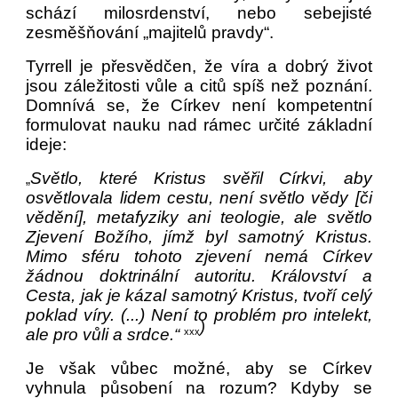
schází milosrdenství, nebo sebejisté
zesměšňování „majitelů pravdy“.
Tyrrell je přesvědčen, že víra a dobrý život
jsou záležitosti vůle a citů spíš než poznání.
Domnívá se, že Církev není kompetentní
formulovat nauku nad rámec určité základní
ideje:
Světlo, které Kristus svěřil Církvi, aby
„
osvětlovala lidem cestu, není světlo vědy [či
vědění], metafyziky ani teologie, ale světlo
Zjevení Božího, jímž byl samotný Kristus.
Mimo sféru tohoto zjevení nemá Církev
žádnou doktrinální autoritu. Království a
Cesta, jak je kázal samotný Kristus, tvoří celý
poklad víry. (...) Není to problém pro intelekt,
)
ale pro vůli a srdce.“
xxx
Je však vůbec možné, aby se Církev
vyhnula působení na rozum? Kdyby se