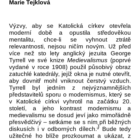
Marie Tejklová
Výzvy, aby se Katolická církev otevřela
moderní době a opustila středověkou
mentalitu, chce‑li se vyhnout ztrátě
relevantnosti, nejsou ničím novým. Už před
více než sto lety anglický jezuita George
Tyrrell ve své knize
Medievalismus
(poprvé
vydané v roce 1908) použil působivý obraz
zatuchlé katedrály, jejíž okna je nutné otevřít,
aby dovnitř mohl vniknout čerstvý vzduch.
Tyrrell byl jedním z nejvýznamnějších
představitelů sporu o modernismus, který se
v Katolické církvi vyhrotil na začátku 20.
století, a jeho kontrast modernismu a
medievalismu se dosud jeví jako mimořádně
přesvědčivý – setkáme se s ním při běžných
)
diskusích i v odborných dílech.
Bude tedy
i
užitečné ho blíže prozkoumat a ukázat, z