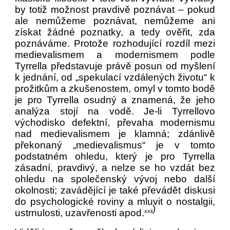
by totiž možnost pravdivě poznávat – pokud
ale nemůžeme poznávat, nemůžeme ani
získat žádné poznatky, a tedy ověřit, zda
poznáváme. Protože rozhodující rozdíl mezi
medievalismem a modernismem podle
Tyrrella představuje právě posun od myšlení
k jednání, od „spekulací vzdálených životu“ k
prožitkům a zkušenostem, omyl v tomto bodě
je pro Tyrrella osudný a znamená, že jeho
analýza stojí na vodě. Je-li Tyrrellovo
východisko defektní, převaha modernismu
nad medievalismem je klamná; zdánlivě
překonaný „medievalismus“ je v tomto
podstatném ohledu, který je pro Tyrrella
zásadní, pravdivý, a nelze se ho vzdát bez
ohledu na společenský vývoj nebo další
okolnosti; zavádějící je také převádět diskusi
do psychologické roviny a mluvit o nostalgii,
)
ustrnulosti, uzavřenosti apod.
xxii