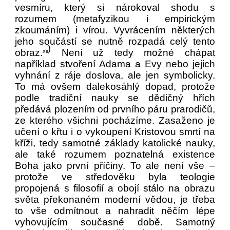
vesmíru, který si nárokoval shodu s
rozumem (metafyzikou i empirickým
zkoumáním) i vírou. Vyvrácením některých
jeho součástí se nutně rozpadá celý tento
)
obraz.
Není už tedy možné chápat
xii
například stvoření Adama a Evy nebo jejich
vyhnání z ráje doslova, ale jen symbolicky.
To má ovšem dalekosáhlý dopad, protože
podle tradiční nauky se dědičný hřích
předává plozením od prvního páru prarodičů,
ze kterého všichni pocházíme. Zasaženo je
učení o křtu i o vykoupení Kristovou smrtí na
kříži, tedy samotné základy katolické nauky,
ale také rozumem poznatelná existence
Boha jako první příčiny. To ale není vše –
protože ve středověku byla teologie
propojená s filosofií a obojí stálo na obrazu
světa překonaném moderní vědou, je třeba
to vše odmítnout a nahradit něčím lépe
vyhovujícím současné době. Samotný