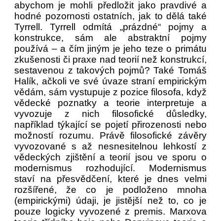
abychom je mohli předložit jako pravdivé a
hodné pozornosti ostatních, jak to dělá také
Tyrrell. Tyrrell odmítá „prázdné“ pojmy a
konstrukce, sám ale abstraktní pojmy
používá – a čím jiným je jeho teze o primátu
zkušenosti či praxe nad teorií než konstrukcí,
sestavenou z takových pojmů? Také Tomáš
Halík, ačkoli ve své úvaze straní empirickým
vědám, sám vystupuje z pozice filosofa, když
vědecké poznatky a teorie interpretuje a
vyvozuje z nich filosofické důsledky,
například týkající se pojetí přirozenosti nebo
možností rozumu. Právě filosofické závěry
vyvozované s až nesnesitelnou lehkostí z
vědeckých zjištění a teorií jsou ve sporu o
modernismus rozhodující. Modernismus
staví na přesvědčení, které je dnes velmi
rozšířené, že co je podloženo mnoha
(empirickými) údaji, je jistější než to, co je
pouze logicky vyvozené z premis. Marxova