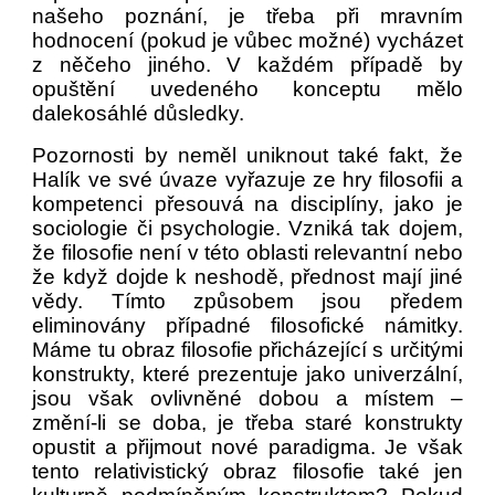
našeho poznání, je třeba při mravním
hodnocení (pokud je vůbec možné) vycházet
z něčeho jiného. V každém případě by
opuštění uvedeného konceptu mělo
dalekosáhlé důsledky.
Pozornosti by neměl uniknout také fakt, že
Halík ve své úvaze vyřazuje ze hry filosofii a
kompetenci přesouvá
na disciplíny, jako je
sociologie či psychologie. Vzniká tak dojem,
že filosofie není v této oblasti relevantní nebo
že když dojde k neshodě, přednost mají jiné
vědy. Tímto způsobem jsou předem
eliminovány případné filosofické námitky.
Máme tu obraz filosofie přicházející s určitými
konstrukty, které prezentuje jako univerzální,
jsou však ovlivněné dobou a místem –
změní-li se doba, je třeba staré konstrukty
opustit a přijmout nové paradigma. Je však
tento relativistický obraz filosofie také jen