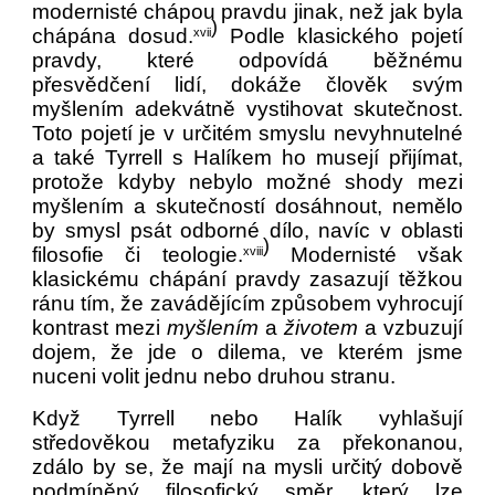
modernisté chápou pravdu jinak, než jak byla
)
chápána dosud.
Podle klasického pojetí
xvii
pravdy, které odpovídá běžnému
přesvědčení lidí, dokáže člověk svým
myšlením adekvátně vystihovat skutečnost.
Toto pojetí je v určitém smyslu nevyhnutelné
a také Tyrrell s Halíkem ho musejí přijímat,
protože kdyby nebylo možné shody mezi
myšlením a skutečností dosáhnout, nemělo
by smysl psát odborné dílo, navíc v oblasti
)
filosofie či teologie.
Modernisté však
xviii
klasickému chápání pravdy zasazují těžkou
ránu tím, že zavádějícím způsobem vyhrocují
kontrast mezi
myšlením
a
životem
a vzbuzují
dojem, že jde o dilema, ve kterém jsme
nuceni volit jednu nebo druhou stranu.
Když Tyrrell nebo Halík vyhlašují
středověkou metafyziku za překonanou,
zdálo by se, že mají na mysli určitý dobově
podmíněný filosofický směr, který lze