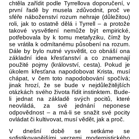
chtěla zařídit podle Tyrrellova doporučení, v
první řadě by musela zdůvodnit, proč ve
sféře náboženství rozum nehraje (důležitou)
roli, jak to ostatně dělá i Tyrrell – a protože
takové vysvětlení nemůže být empirické,
potřebovala by k tomu metafyziku, čímž by
se vrátila k odmítanému působení na rozum.
Dále by bylo nutné vysvětlit, co obnáší ona
základní idea křesťanství a co znamenají
použité pojmy (království, cesta). Pokud je
úkolem křesťana napodobovat Krista, musí
chápat, v čem toto napodobování spočívá;
jinak hrozí, že se bude v nejdůležitějších
otázkách svého života řídit instinktem. Bude-
li jednat na základě svých pocitů, které
neovládá, za své jednání neponese
odpovědnost – a má-li se snažit své pocity
ovládat či kultivovat, musí vědět, jak a proč.
V dnešní době se setkáme se
sofistikovanějšími verzemi modernistického