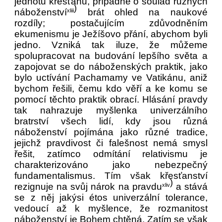
jednotu křesťanů, případně o soulad různých
)
náboženství
brát ohled na naukové
xliii
rozdíly; postačujícím zdůvodněním
ekumenismu je Ježíšovo přání, abychom byli
jedno. Vzniká tak iluze, že můžeme
spolupracovat na budování lepšího světa a
zapojovat se do náboženských praktik, jako
bylo uctívání Pachamamy ve Vatikánu, aniž
bychom řešili, čemu kdo věří a ke komu se
pomocí těchto praktik obrací. Hlásání pravdy
tak nahrazuje myšlenka univerzálního
bratrství všech lidí, kdy jsou různá
náboženství pojímána jako různé tradice,
jejichž pravdivost či falešnost nemá smysl
řešit, zatímco odmítání relativismu je
charakterizováno jako nebezpečný
fundamentalismus. Tím však křesťanství
)
rezignuje na svůj nárok na pravdu
a stává
xliv
se z něj jakýsi étos univerzální tolerance,
vedoucí až k myšlence, že rozmanitost
náboženství je Bohem chtěná. Zatím se však