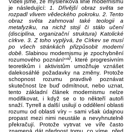
Viděli jsme, že myšlenková linie modernismu
je následující:
1. Dřívější obraz světa se
rozpadl vlivem vědeckého pokroku. 2. Tento
obraz světa zahrnoval také teologii a
metafyziku, na nichž stojí či stálo učení
(disciplína, organizační struktura) Katolické
církve. 3. Z toho vyplývá, že Církev se musí
po všech stránkách přizpůsobit moderní
době.
Slabinou modernismu je zpochybnění
)
rozumového poznání
, které progresivním
xxiii
teoretikům i aktivistům umožňuje vznášet
dalekosáhlé požadavky na změny. Protože
schopnost rozumu pravdivě poznávat
skutečnost lze buď odmítnout, nebo uznat,
tento základní článek modernismu nelze
modifikovat, i když se o to někteří autoři
snaží. Tyrrell a další usilují o oddělení oblasti
rozumu od oblasti víry – sami však údajnou
propast mezi nimi neustále a nevyhnutelně
překračují. Protože vytrvat ve víře často
znamená dát přednost tomu, co víme, před