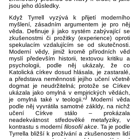
jsou jeho důsledky.
Když Tyrrell vyzývá k přijetí moderního
myšlení, zásadním argumentem je pro něj
věda. Definuje ji jako systém zabývající se
zkušenostmi či prožitky (experience) oproti
spekulacím vzdalujícím se od skutečnosti.
Moderní vědy, jimiž kromě přírodních věd
myslí především historii, textovou kritiku a
psychologii, podle něj ukázaly, že co
Katolická církev dosud hlásala, je zastaralé,
a představa neměnnosti jejího učení včetně
dogmat je neudržitelná; protože se Církev
ukázala jako omylná v empirických vědách,
)
je omylná také v teologii.
Moderní věda
vi
podle něj vyvrátila samotné zákldy, na nichž
učení Církve stálo – prokázala
neadekvátnost středověké metafyziky, v
kontrastu s moderní
filosofií akce
. Ta je podle
Tyrrella bližší k prožívání a zkušenostem lidí