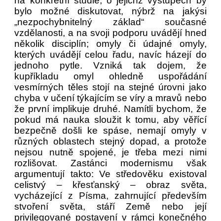
na konkrétní studie, o jejichž výstupech by
bylo možné diskutovat, nýbrž na jakýsi
„nezpochybnitelný základ“ současné
vzdělanosti, a na svoji podporu uvádějí hned
několik disciplín; omyly či údajné omyly,
kterých uvádějí celou řadu, navíc házejí do
jednoho pytle. Vzniká tak dojem, že
kupříkladu omyl ohledně uspořádání
vesmírných těles stojí na stejné úrovni jako
chyba v učení týkajícím se víry a mravů nebo
že první implikuje druhé. Namítli bychom, že
pokud má nauka sloužit k tomu, aby věřící
bezpečně došli ke spáse, nemají omyly v
různých oblastech stejný dopad, a protože
nejsou nutně spojené, je třeba mezi nimi
rozlišovat. Zastánci modernismu však
argumentují takto: Ve středověku existoval
celistvý – křesťanský – obraz světa,
vycházející z Písma, zahrnující především
stvoření světa, stáří Země nebo její
privilegované postavení v rámci konečného