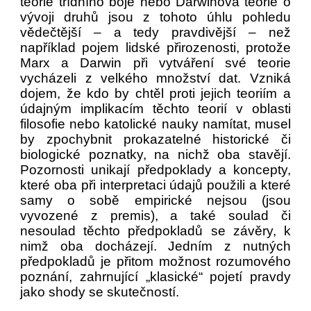
teorie třídního boje nebo Darwinova teorie o
vývoji druhů jsou z tohoto úhlu pohledu
vědečtější – a tedy pravdivější – než
například pojem lidské přirozenosti, protože
Marx a Darwin při vytváření své teorie
vycházeli z velkého množství dat. Vzniká
dojem, že kdo by chtěl proti jejich teoriím a
údajným implikacím těchto teorií v oblasti
filosofie nebo katolické nauky namítat, musel
by zpochybnit prokazatelné historické či
biologické poznatky, na nichž oba stavějí.
Pozornosti unikají předpoklady a koncepty,
které oba při interpretaci údajů použili a které
samy o sobě empirické nejsou (jsou
vyvozené z premis), a také soulad či
nesoulad těchto předpokladů se závěry, k
nimž oba docházejí. Jedním z nutných
předpokladů je přitom možnost rozumového
poznání, zahrnující „klasické“ pojetí pravdy
jako shody se skutečností.