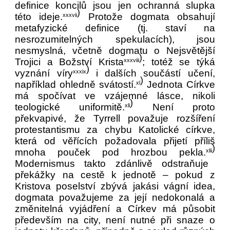
definice koncilů jsou jen ochranná slupka
)
této ideje.
Protože dogmata obsahují
xxxvii
metafyzické definice (tj. staví na
nesrozumitelných spekulacích), jsou
nesmyslná, včetně dogmatu o Nejsvětější
)
Trojici a Božství Krista
; totéž se týká
xxxviii
)
vyznání víry
i dalších součástí učení,
xxxix
)
například ohledně svátostí.
Jednota Církve
xl
má spočívat ve vzájemné lásce, nikoli
)
teologické uniformitě.
Není proto
xli
překvapivé, že Tyrrell považuje rozšíření
protestantismu za chybu Katolické církve,
která od věřících požadovala přijetí příliš
)
mnoha pouček pod hrozbou pekla.
xlii
Modernismus takto zdánlivě odstraňuje
překážky na cestě k jednotě – pokud z
Kristova poselství zbývá jakási vágní idea,
dogmata považujeme za její nedokonalá a
změnitelná vyjádření a Církev má působit
především na city, není nutné při snaze o