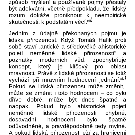
způsob myšlení a používané pojmy přestaly
být adekvátní, včetně předpokladu, že lidský
rozum dokáže proniknout k neempirické
)
skutečnosti, k podstatám věcí.
xiii
Jedním z údajně překonaných pojmů je
lidská přirozenost. Když Tomáš Halík proti
sobě staví „antické a středověké ahistorické
pojetí neměnné lidské přirozenosti“ a
poznatky moderních věd, zpochybňuje
koncept, který je klíčový pro oblast
mravnosti. Právě z lidské přirozenosti se totiž
)
vychází při mravním hodnocení jednání.
xiv
Pokud se lidská přirozenost může změnit,
může se změnit i toto hodnocení – co bylo
dříve dobré, může být dnes špatné a
naopak. Pokud bylo ahistorické pojetí
neměnné lidské přirozenosti chybné,
dosavadní hodnocení bylo špatně
odůvodněné, a pravděpodobně tedy mylné.
A pokud lidská přirozenost leží za hranicemi