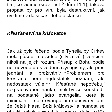
tím, co vidíme (srov. List Židům 11:1), taková
propast by pro víru byla destruktivní, jak
uvidíme v další části tohoto článku.
Křesťanství na křižovatce
Jak už bylo řečeno, podle Tyrrella by Církev
měla působit na srdce (city a vůli) věřících,
nikoli na jejich rozum. Přístup k Bohu podle
něj nevede přes vědění a sylogismy, ale přes
)
jednání a prožívání.
Problémem pro
xxiv
křesťana není nedostatek poznání, ale
)
nedostatek vůle.
Křesťané nepotřebují
xxv
rozpracovanou nauku, měli by se soustředit
na podstatné jádro evangelia, které je
minimální – celé evangelium spočívá v tom,
že Ježíš hlásal Boží království a nutnost se
)
obrátit, nikoli přijímat teologické definice.
xxvi