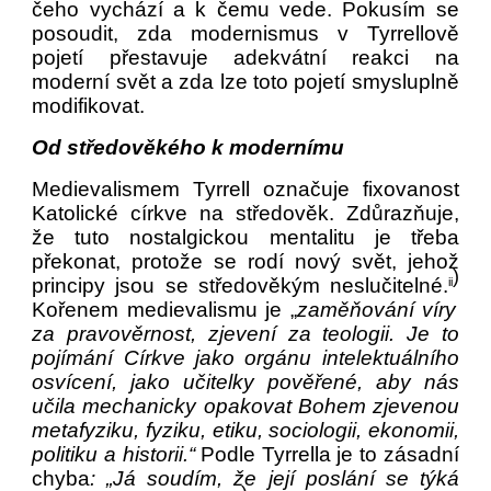
čeho vychází a k čemu vede. Pokusím se
posoudit, zda modernismus v Tyrrellově
pojetí přestavuje adekvátní reakci na
moderní svět a zda lze toto pojetí smysluplně
modifikovat.
Od středověkého k modernímu
Medievalismem Tyrrell označuje fixovanost
Katolické církve na středověk. Zdůrazňuje,
že tuto nostalgickou mentalitu je třeba
překonat, protože se rodí nový svět, jehož
)
principy jsou se středověkým neslučitelné.
ii
Kořenem medievalismu je „
zaměňování víry
za pravověrnost, zjevení za teologii. Je to
pojímání Církve jako orgánu intelektuálního
osvícení, jako učitelky pověřené, aby nás
učila mechanicky opakovat Bohem zjevenou
metafyziku, fyziku, etiku, sociologii, ekonomii,
politiku a historii.“
Podle Tyrrella je to zásadní
chyba
: „Já soudím, že její poslání se týká