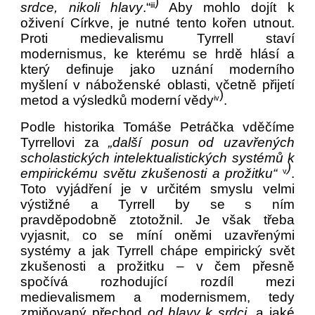
)
srdce, nikoli hlavy
.“
Aby mohlo dojít k
iii
oživení Církve, je nutné tento kořen utnout.
Proti medievalismu Tyrrell staví
modernismus, ke kterému se hrdě hlásí a
který definuje jako uznání moderního
myšlení v náboženské oblasti, včetně přijetí
)
metod a výsledků moderní vědy
.
iv
Podle historika Tomáše Petráčka vděčíme
Tyrrellovi za
„další posun od uzavřených
scholastických intelektualistických systémů k
)
empirickému světu zkušenosti a prožitku“
.
v
Toto vyjádření je v určitém smyslu velmi
výstižné a Tyrrell by se s ním
pravděpodobně ztotožnil. Je však třeba
vyjasnit, co se míní oněmi uzavřenými
systémy a jak Tyrrell chápe empirický svět
zkušenosti a prožitku – v čem přesně
spočívá rozhodující rozdíl mezi
medievalismem a modernismem, tedy
zmiňovaný přechod
od
hlavy k srdci
, a jaké