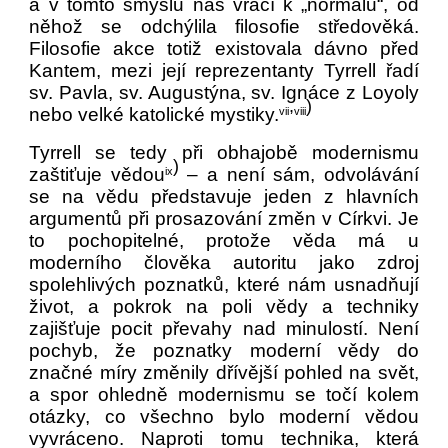
a v tomto smyslu nás vrací k „normálu“, od
něhož se odchýlila filosofie středověká.
Filosofie akce totiž existovala dávno před
Kantem, mezi její reprezentanty Tyrrell řadí
sv. Pavla, sv. Augustýna, sv. Ignáce z Loyoly
,
)
nebo velké katolické mystiky.
vii
viii
Tyrrell se tedy při obhajobě modernismu
)
zaštiťuje vědou
– a není sám, odvolávání
ix
se na vědu představuje jeden z hlavních
argumentů při prosazování změn v Církvi. Je
to pochopitelné, protože věda má u
moderního člověka autoritu jako zdroj
spolehlivých poznatků, které nám usnadňují
život, a pokrok na poli vědy a techniky
zajišťuje pocit převahy nad minulostí. Není
pochyb, že poznatky moderní vědy do
značné míry změnily dřívější pohled na svět,
a spor ohledně modernismu se točí kolem
otázky, co všechno bylo moderní vědou
vyvráceno. Naproti tomu technika, která