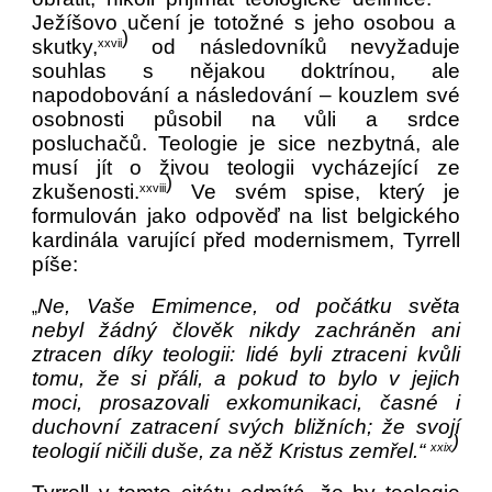
Ježíšovo učení je totožné s jeho osobou a
)
skutky,
od následovníků nevyžaduje
xxvii
souhlas s nějakou doktrínou, ale
napodobování a následování – kouzlem své
osobnosti působil na vůli a srdce
posluchačů. Teologie je sice nezbytná, ale
musí jít o živou teologii vycházející ze
)
zkušenosti.
Ve svém spise, který je
xxviii
formulován jako odpověď na list belgického
kardinála varující před modernismem, Tyrrell
píše:
Ne, Vaše Emimence, od počátku světa
„
nebyl žádný člověk nikdy zachráněn ani
ztracen díky teologii: lidé byli ztraceni kvůli
tomu, že si přáli, a pokud to bylo v jejich
moci, prosazovali exkomunikaci, časné i
duchovní zatracení svých bližních; že svojí
)
teologií ničili duše, za něž Kristus zemřel.“
xxix