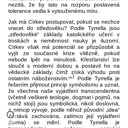
nezdá, že by tato na rozporu postavená
tolerance vedla k vytouženému míru.
Jak má Církev postupovat, pokud se nechce
vracet do středověku? Podle Tyrrella jsou
„středověké“ základy katolického učení v
troskách a neměnnost nauky je iluzorní.
Církev však má potenciál se přizpůsobit a
vyjít ze současné krize vítězně, pokud
nebude lpět na minulosti. Křesťanství lze
sloučit s moderní dobou a postavit ho na
vědecké základy, čímž získá výhodu proti
)
ostatním náboženstvím.
Podle Tyrrella je
xlv
řešením přijmout princip
symbolismu
a uznat,
že všechna naše vyjádření transcendentna
(včetně veškeré teologie, dogmat i pojmů, na
nichž stojí) jsou symbolická, nikoli doslovná,
a princip
vývoje
, podle něhož původní „idea“
zůstává zachována, zatímco její vyjádření
(forma) se mění. Podle Tyrrella je