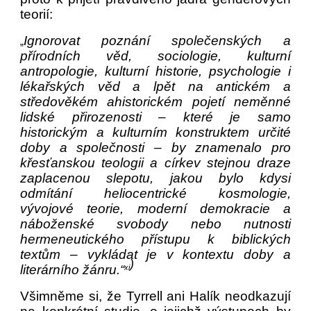
teorií:
Ignorovat poznání společenských a
„
přírodních věd, sociologie, kulturní
antropologie, kulturní historie, psychologie i
lékařských věd a lpět na antickém a
středověkém ahistorickém pojetí neměnné
lidské přirozenosti – které je samo
historickým a kulturním konstruktem určité
doby a společnosti – by znamenalo pro
křesťanskou teologii a církev stejnou draze
zaplacenou slepotu, jakou bylo kdysi
odmítání heliocentrické kosmologie,
vývojové teorie, moderní demokracie a
náboženské svobody nebo nutnosti
hermeneutického přístupu k biblických
textům – vykládat je v kontextu doby a
)
literárního žánru.“
xi
Všimněme si, že Tyrrell ani Halík neodkazují