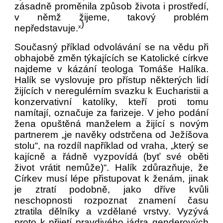
zásadně proměnila způsob života i prostředí,
v němž žijeme, takový problém
)
nepředstavuje.
x
Současný příklad odvolávání se na vědu při
obhajobě změn týkajících se Katolické církve
najdeme v kázání teologa Tomáše Halíka.
Halík se vyslovuje pro přístup některých lidí
žijících v neregulérním svazku k Eucharistii a
konzervativní katolíky, kteří proti tomu
namítají, označuje za farizeje. V jeho podání
žena opuštěná manželem a žijící s novým
partnerem „je navěky odstrčena od Ježíšova
stolu“, na rozdíl například od vraha, „který se
kajícně a řádně vyzpovídá (byť své oběti
život vrátit nemůže)“. Halík zdůrazňuje, že
Církev musí lépe přistupovat k ženám, jinak
je ztratí podobně, jako dříve kvůli
neschopnosti rozpoznat znamení času
ztratila dělníky a vzdělané vrstvy. Vyzývá
proto k přijetí pravdivého jádra genderových