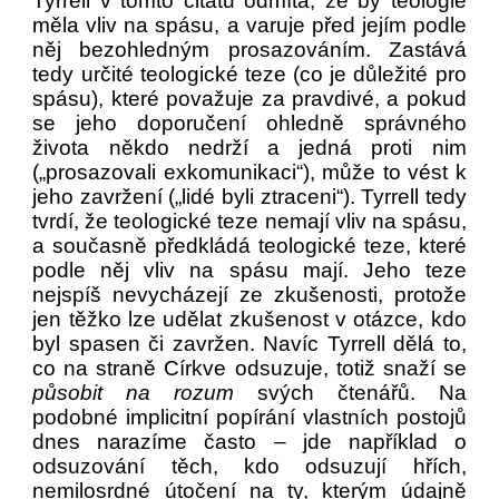
Tyrrell v tomto citátu odmítá, že by teologie
měla vliv na spásu, a varuje před jejím podle
něj bezohledným prosazováním. Zastává
tedy určité teologické teze (co je důležité pro
spásu), které považuje za pravdivé, a pokud
se jeho doporučení ohledně správného
života někdo nedrží a jedná proti nim
(„prosazovali exkomunikaci“), může to vést k
jeho zavržení („lidé byli ztraceni“). Tyrrell tedy
tvrdí, že teologické teze nemají vliv na spásu,
a současně předkládá teologické teze, které
podle něj vliv na spásu mají. Jeho teze
nejspíš nevycházejí ze zkušenosti, protože
jen těžko lze udělat zkušenost v otázce, kdo
byl spasen či zavržen. Navíc Tyrrell dělá to,
co na straně Církve odsuzuje, totiž snaží se
působit na rozum
svých čtenářů. Na
podobné implicitní popírání vlastních postojů
dnes narazíme často – jde například o
odsuzování těch, kdo odsuzují hřích,
nemilosrdné útočení na ty, kterým údajně