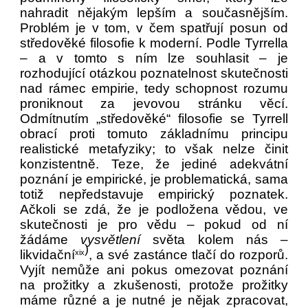
nahradit nějakým lepším a současnějším.
Problém je v tom, v čem spatřují posun od
středověké filosofie k moderní. Podle Tyrrella
– a v tomto s ním lze souhlasit – je
rozhodující otázkou poznatelnost skutečnosti
nad rámec empirie, tedy schopnost rozumu
proniknout za jevovou stránku věcí.
Odmítnutím „středověké“ filosofie se Tyrrell
obrací proti tomuto základnímu principu
realistické metafyziky; to však nelze činit
konzistentně. Teze, že jediné adekvátní
poznání je empirické, je problematická, sama
totiž nepředstavuje empirický poznatek.
Ačkoli se zdá, že je podložena vědou, ve
skutečnosti je pro vědu – pokud od ní
žádáme
vysvětlení
světa kolem nás –
)
likvidační
, a své zastánce tlačí do rozporů.
xix
Vyjít nemůže ani pokus omezovat poznání
na prožitky a zkušenosti, protože prožitky
máme různé a je nutné je nějak zpracovat,