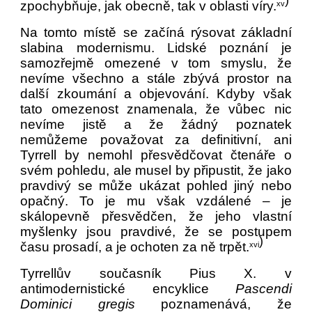
zpochybňuje, jak obecně, tak v oblasti víry.
xv
Na tomto místě se začíná rýsovat základní
slabina modernismu. Lidské poznání je
samozřejmě omezené v tom smyslu, že
nevíme všechno a stále zbývá prostor na
další zkoumání a objevování. Kdyby však
tato omezenost znamenala, že vůbec nic
nevíme jistě a že žádný poznatek
nemůžeme považovat za definitivní, ani
Tyrrell by nemohl přesvědčovat čtenáře o
svém pohledu, ale musel by připustit, že jako
pravdivý se může ukázat pohled jiný nebo
opačný. To je mu však vzdálené – je
skálopevně přesvědčen, že jeho vlastní
myšlenky jsou pravdivé, že se postupem
)
času prosadí, a je ochoten za ně trpět.
xvi
Tyrrellův současník Pius X. v
antimodernistické encyklice
Pascendi
Dominici gregis
poznamenává, že