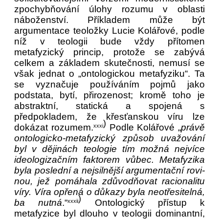
zpochybňování úlohy rozumu v oblasti
náboženství. Příkladem může být
argumentace teoložky Lucie Kolářové, podle
níž v teologii bude vždy přítomen
metafyzický princip, protože se zabývá
celkem a základem skutečnosti, nemusí se
však jednat o „ontologickou metafyziku“. Ta
se vyznačuje používáním pojmů jako
podstata, bytí, přirozenost; kromě toho je
abstraktní, statická a spojená s
předpokladem, že křesťanskou víru lze
)
dokázat rozumem.
Podle Kolářové „
právě
xxxi
ontologicko‑metafyzický způsob uvažování
byl v dějinách teologie tím možná nejvíce
ideologizačním fak­torem vůbec. Metafyzika
byla poslední a nejsilnější argumentační rovi­
nou, jež pomáhala zdůvodňovat racionalitu
víry. Víra opřená o důkazy byla neotřesitelná,
)
ba nutná
.“
Ontologický přístup k
xxxii
metafyzice byl dlouho v teologii dominantní,