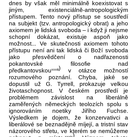
dnes by však měl minimálně koexistovat s
jiným, existenciálně-antropologickým
přístupem. Tento nový přístup se soustředí
na subjekt (tzv. antropologický obrat) a jeho
axiomem je lidská svoboda – i když ji nejsme
schopní dokázat, existuje aspoň jako
možnost... Ve skutečnosti axiomem tohoto
přístupu není ani tak lidská či Boží svoboda
jako přesvědčení o nadřazenosti
pokantovské filosofie nad
)
předkantovskou
v otázce možností
xxxiii
rozumového poznání. Chyba, jaké se
dopustil už G. Tyrrell, prokazuje velkou
životaschopnost. V českém prostředí je
problémem závislost na liberálně
zaměřených německých teolozích spolu s
ignorováním noetiky Jiřího Fuchse.
Výsledkem je dojem, že konzervativci a
liberálové se beznadějně míjejí, a tristní stav
názorového střetu, ve kterém se nemůžeme
)
xxxiv