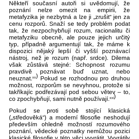
Někteří současní autoři si uvědomují, že
poznání nelze omezit na empirii, že
metafyzika je nezbytná a lze ji „zrušit“ jen za
cenu rozporů. Snaží se tedy problém podat
tak, že nezpochybňují rozum, racionalitu či
metafyziku obecně, ale pouze jejich určitý
typ, případně argumentují tak, že máme k
dispozici nějaký lepší či vyšší poznávací
nástroj, než je rozum (např. srdce). Dilema
však zůstává stejné: Schopnost rozumu
pravdivě poznávat buď uznat, nebo
)
neuznat.
Pokud se rozhodnou pro druhou
xx
možnost, rozporům se nevyhnou, protože si
takříkajíc podřezávají pod sebou větev – to,
)
co zpochybňují, sami nutně používají.
xxi
Pokud se proti sobě stojící klasická
(„středověká“) a moderní filosofie neshodují
především ohledně možností rozumového
poznání, vědecké poznatky nemůžou pozici
klasické filosofie v této věci vyvrátit. Vyvrátily