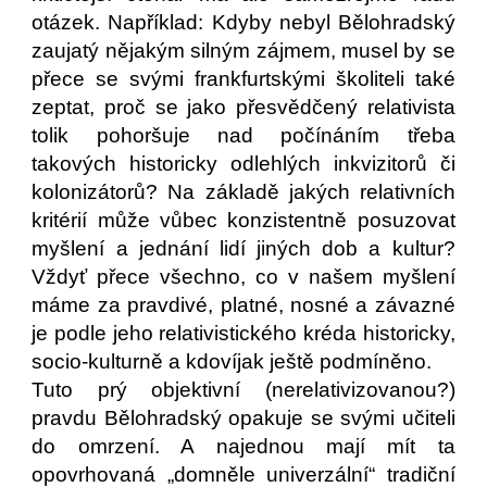
otázek. Například: Kdyby nebyl Bělohradský
zaujatý nějakým silným zájmem, musel by se
přece se svými frankfurtskými školiteli také
zeptat, proč se jako přesvědčený relativista
tolik pohoršuje nad počínáním třeba
takových historicky odlehlých inkvizitorů či
kolonizátorů? Na základě jakých relativních
kritérií může vůbec konzistentně posuzovat
myšlení a jednání lidí jiných dob a kultur?
Vždyť přece všechno, co v našem myšlení
máme za pravdivé, platné, nosné a závazné
je podle jeho relativistického kréda historicky,
socio-kulturně a kdovíjak ještě podmíněno.
Tuto prý objektivní (nerelativizovanou?)
pravdu Bělohradský opakuje se svými učiteli
do omrzení. A najednou mají mít ta
opovrhovaná „domněle univerzální“ tradiční