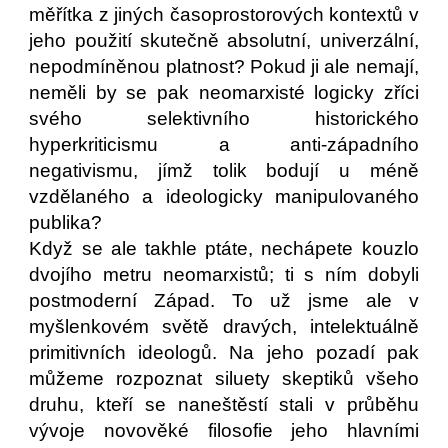
měřítka z jiných časoprostorových kontextů v
jeho použití skutečně absolutní, univerzální,
nepodmíněnou platnost? Pokud ji ale nemají,
neměli by se pak neomarxisté logicky zříci
svého selektivního historického
hyperkriticismu a anti-západního
negativismu, jímž tolik bodují u méně
vzdělaného a ideologicky manipulovaného
publika?
Když se ale takhle ptáte, nechápete kouzlo
dvojího metru neomarxistů; ti s ním dobyli
postmoderní Západ. To už jsme ale v
myšlenkovém světě dravých, intelektuálně
primitivních ideologů. Na jeho pozadí pak
můžeme rozpoznat siluety skeptiků všeho
druhu, kteří se naneštěstí stali v průběhu
vývoje novověké filosofie jeho hlavními