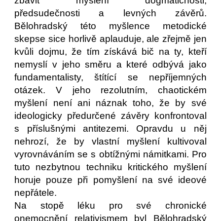
zbavit myšlení dogmatičnosti,
předsudečnosti a levných závěrů.
Bělohradský této myšlence metodické
skepse sice horlivě aplauduje, ale zřejmě jen
kvůli dojmu, že tím získává bič na ty, kteří
nemyslí v jeho směru a které odbývá jako
fundamentalisty, štítící se nepříjemných
otázek. V jeho rezolutním, chaotickém
myšlení není ani náznak toho, že by své
ideologicky předurčené závěry konfrontoval
s příslušnými antitezemi. Opravdu u něj
nehrozí, že by vlastní myšlení kultivoval
vyrovnáváním se s obtížnými námitkami. Pro
tuto nezbytnou techniku kritického myšlení
horuje pouze při pomyšlení na své ideové
nepřátele.
Na stopě léku pro své chronické
onemocnění relativismem byl Bělohradský