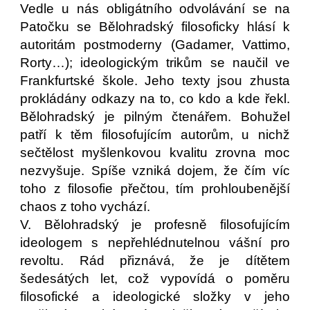
Vedle u nás obligátního odvolávání se na
Patočku se Bělohradský filosoficky hlásí k
autoritám postmoderny (Gadamer, Vattimo,
Rorty…); ideologickým trikům se naučil ve
Frankfurtské škole. Jeho texty jsou zhusta
prokládány odkazy na to, co kdo a kde řekl.
Bělohradský je pilným čtenářem. Bohužel
patří k těm filosofujícím autorům, u nichž
sečtělost myšlenkovou kvalitu zrovna moc
nezvyšuje. Spíše vzniká dojem, že čím víc
toho z filosofie přečtou, tím prohloubenější
chaos z toho vychází.
V. Bělohradský je profesně filosofujícím
ideologem s nepřehlédnutelnou vášní pro
revoltu. Rád přiznává, že je dítětem
šedesátých let, což vypovídá o poměru
filosofické a ideologické složky v jeho