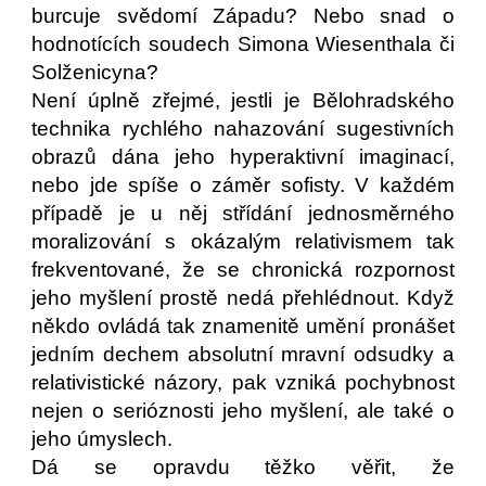
burcuje svědomí Západu? Nebo snad o
hodnotících soudech Simona Wiesenthala či
Solženicyna?
Není úplně zřejmé, jestli je Bělohradského
technika rychlého nahazování sugestivních
obrazů dána jeho hyperaktivní imaginací,
nebo jde spíše o záměr sofisty. V každém
případě je u něj střídání jednosměrného
moralizování s okázalým relativismem tak
frekventované, že se chronická rozpornost
jeho myšlení prostě nedá přehlédnout. Když
někdo ovládá tak znamenitě umění pronášet
jedním dechem absolutní mravní odsudky a
relativistické názory, pak vzniká pochybnost
nejen o serióznosti jeho myšlení, ale také o
jeho úmyslech.
Dá se opravdu těžko věřit, že