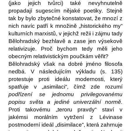
(jako jejich tvůrci) také nevyhnutelně
propadají sugescím nějaké poetiky. Stejně
tak by bylo zbytečné konstatovat, že mnozí z
nich navíc patří k množině „historického my“
kulturních marxistů, v jejichž režii i zájmu tady
Bělohradský bezhlavě a zase jen výsekově
relativizuje. Proč bychom tedy měli jeho
obecným relativistickým poučkám věřit?
Bělohradský však na dobré jméno filosofa
nedbá. V následujícím výkladu (s. 135)
protestuje proti ideálu modernosti, který
spatřuje v „asimilaci“, čímž zde rozumí
podřízení se jednomu privilegovanému
popisu světa a jediné univerzální normě.
Proti takovému „teroru pravdy“ staví v
jakémsi morálním vytržení z Lévinase
postmoderní ideál „disimilace“, která zahrnuje