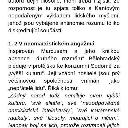
autorů dějin filosofie, mohl třeba i zjistit, že
rozpornost je tu spjata toliko s Kantovým
nepodařeným výkladem lidského myšlení,
jehož jsou vybájené antinomie rozumu toliko
diskreditující součástí.
1. 2 V neomarxistickém angažmá
Inspirován Marcusem a jeho kritikou
absence „druhého rozměru“ Bělohradský
pléduje v protějšku ke konzumní Sodomě za
„vyšší kulturu“. Její vzácní nositelé jsou prý
většinovou společností vnímáni jako
„nepřátelé lidu“. Říká k tomu:
„Žádný národ totiž nemiluje svou vyšší
kulturu, ´své elitáře´, své ´nezodpovědné
narcisistické intelektuály´, ´své kavárenské
radikály´, své ´filosofy, mudrující o ničem´.
Naopak bojí se jich, protože rozvracejí jejich