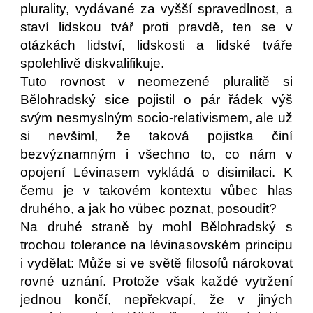
plurality, vydávané za vyšší spravedlnost, a
staví lidskou tvář proti pravdě, ten se v
otázkách lidství, lidskosti a lidské tváře
spolehlivě diskvalifikuje.
Tuto rovnost v neomezené pluralitě si
Bělohradský sice pojistil o pár řádek výš
svým nesmyslným socio-relativismem, ale už
si nevšiml, že taková pojistka činí
bezvýznamným i všechno to, co nám v
opojení Lévinasem vykládá o disimilaci. K
čemu je v takovém kontextu vůbec hlas
druhého, a jak ho vůbec poznat, posoudit?
Na druhé straně by mohl Bělohradský s
trochou tolerance na lévinasovském principu
i vydělat: Může si ve světě filosofů nárokovat
rovné uznání. Protože však každé vytržení
jednou končí, nepřekvapí, že v jiných