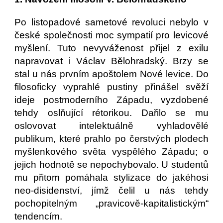
Po listopadové sametové revoluci nebylo v
české společnosti moc sympatií pro levicové
myšlení. Tuto nevyváženost přijel z exilu
napravovat i Václav Bělohradský. Brzy se
stal u nás prvním apoštolem Nové levice. Do
filosoficky vyprahlé pustiny přinášel svěží
ideje postmoderního Západu, vyzdobené
tehdy oslňující rétorikou. Dařilo se mu
oslovovat intelektuálně vyhladovělé
publikum, které prahlo po čerstvých plodech
myšlenkového světa vyspělého Západu; o
jejich hodnotě se nepochybovalo. U studentů
mu přitom pomáhala stylizace do jakéhosi
neo-disidenství, jímž čelil u nás tehdy
pochopitelným „pravicově-kapitalistickým“
tendencím.