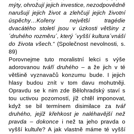
mýty, ohrožují jejich investice, nezodpovědně
narušují jejich život a zlehčují jejich životní
úspěchy…Kořeny největší tragédie
dvacátého století jsou v úzkosti většiny z
´druhého rozměru´, který ´vyšší kultura´vnáší
do života všech.“
(Společnost nevolnosti, s.
89)
Porovnejme tuto moralistní lekci s výše
adorovanou
tváří druhého
– a že jich v té
většině vyznavačů konzumu bude. I jejich
hlasy budou znít v tom davu mohutněji.
Opravdu se k nim zde Bělohradský staví s
tou uctivou pozorností, jíž chtěl imponovat,
když se bil termínem disimilace za
tvář
druhého, jejíž křehkost je naléhavější než
pravda – dokonce
i než ta jeho pravda o
vyšší kultuře? A jak vlastně máme té vyšší