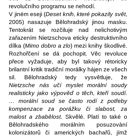
revolučního programu se nehodí.
V jiném eseji (
Deset knih, které pokazily svět
,
2005) nasazuje Bělohradský jinou masku.
Tentokrát se rozčiluje nad nelichotivým
zařazením Nietzschova eticky destruktivního
dílka (
Mimo dobro a zlo
) mezi knihy škodlivé.
Rozhořčení se dá pochopit. Věc revoluce
přece vyžaduje, aby byl takový rétoricky
brilantní kritik tradiční morálky hájen ze všech
sil. Bělohradský tedy vysvětluje, že
Nietzsche nás učí myslet morální soudy
realisticky
jako výpověď o těch, kteří soudí.
… morální soud se často rodí z potřeby
kompenzace za porážku či slabost, za
malost a zbabělost.
Skvělé. Platí to také o
Bělohradského morálním posuzování
kolonizátorů či amerických bachařů, jímž