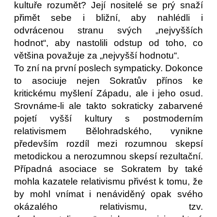
kultuře rozumět? Její nositelé se prý snaží
přimět sebe i bližní, aby nahlédli i
odvrácenou stranu svých „nejvyšších
hodnot“, aby nastolili odstup od toho, co
většina považuje za „nejvyšší hodnotu“.
To zní na první poslech sympaticky. Dokonce
to asociuje nejen Sokratův přínos ke
kritickému myšlení Západu, ale i jeho osud.
Srovnáme-li ale takto sokraticky zabarvené
pojetí vyšší kultury s postmoderním
relativismem Bělohradského, vynikne
především rozdíl mezi rozumnou skepsí
metodickou a nerozumnou skepsí rezultační.
Případná asociace se Sokratem by také
mohla kazatele relativismu přivést k tomu, že
by mohl vnímat i nenáviděný opak svého
okázalého relativismu, tzv.