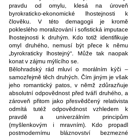
pravdu od omylu, klesá na úroveň
byrokraticko-ekonomické lhostejnosti k
člověku. V této demagogii je kromě
pokleslého moralizování i sofistická imputace
lhostejnosti k druhým. Kdo totiž identifikuje
omyl druhého, nemusí být přece k němu
„byrokraticky lhostejný“. Může tak naopak
konat v zájmu mýlícího se.
Bělohradský rád mluví o morálním kýči –
samozřejmě těch druhých. Čím jiným je však
jeho romantický patos, v němž zdůrazňuje
absolutní odpovědnost před tváří druhého, a
zároveň přitom jako přesvědčený relativista
odmítá tutéž odpovědnost vzhledem k
pravdě a univerzálním principům
(myšlenkovým i mravním). Kdo propadl
postmodernímu bláznovství bezmezné