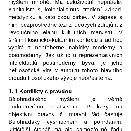
myšlení mnohé. Má celoživotní nepřátele:
Kapitalismus, kolonialismus, tradiční Západ,
metafyziku a katolickou církev. V zápase s
nimi bezprostředně těží z ideových zdrojů a z
revolučního elánu kulturních marxistů. V
širším filosoficko-kulturním kontextu si ad hoc
vybírá z nepřeberné nabídky moderny a
postmoderny. Jak už to u reprezentativních
intelektuálů postmoderny bývá, je jeho
nefilosofická víra v autoritu tohoto hlavního
proudu filosofického vývoje neotřesitelná.
1. 1 Konflikty s pravdou
Bělohradského myšlení je věrné
hodnotovému relativismu. Poukazy na
objektivní pravdy či mravní řád častuje
Bělohradský výsměchem a pohrdáním;
kritičtější čtenář má ale samozřejmě řadu