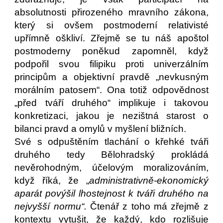
absolutnosti přirozeného mravního zákona,
který si ovšem postmoderní relativisté
upřímně oškliví. Zřejmě se tu náš apoštol
postmoderny poněkud zapomněl, když
podpořil svou filipiku proti univerzálním
principům a objektivní pravdě „nevkusným
morálním patosem“. Ona totiž odpovědnost
„před tváří druhého“ implikuje i takovou
konkretizaci, jakou je nezištná starost o
bilanci pravd a omylů v myšlení bližních.
Své s odpuštěním tlachání o křehké tváři
druhého tedy Bělohradský prokládá
nevěrohodným, účelovým moralizováním,
když říká, že „
administrativně-ekonomický
aparát povýšil lhostejnost k tváři druhého na
nejvyšší normu“.
Čtenář z toho má zřejmě z
kontextu vytušit, že každý, kdo rozlišuje