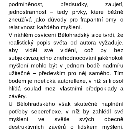
podmíněnost, předsudky, zaujetí,
jednostrannost – tedy prvky, které běžně
zneužívá jako důvody pro frapantní omyl o
relativnosti každého myšlení.
V náhlém osvícení Bělohradský sice tvrdí, že
realistický popis světa od autora vyžaduje,
aby viděl své vidění, což by bez
subjektivizujícího znehodnocování jakéhokoli
myšlení mohlo být v jednom bodě nadmíru
užitečné – především pro něj samého. Tím
bodem je noetická autoreflexe, v níž si filosof
hlídá soulad mezi vlastními předpoklady a
závěry.
U Bělohradského však skutečné naplnění
potřeby sebereflexe, v níž by zahlédl své
myšlení ve světle svých obecně
destruktivních závěrů o lidském myšlení,