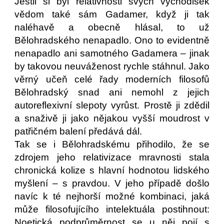
Jestli si byl relativnosti svých východisek
vědom také sám Gadamer, když ji tak
naléhavě a obecně hlásal, to už
Bělohradského nenapadlo. Ono to evidentně
nenapadlo ani samotného Gadamera – jinak
by takovou neuváženost rychle stáhnul. Jako
věrný učeň celé řady moderních filosofů
Bělohradský snad ani nemohl z jejich
autoreflexivní slepoty vyrůst. Prostě ji zdědil
a snaživě ji jako nějakou vyšší moudrost v
patřičném balení předává dál.
Tak se i Bělohradskému přihodilo, že se
zdrojem jeho relativizace mravnosti stala
chronická kolize s hlavní hodnotou lidského
myšlení – s pravdou. V jeho případě došlo
navíc k té nejhorší možné kombinaci, jaká
může filosofujícího intelektuála postihnout:
Noetická podprůměrnost se u něj pojí s