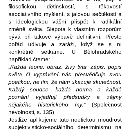
filosofickou dětinskostí, s těkavostí
asociativního myšlení, s jalovou sečtělostí a
s ideologickou vášní přispět k radikální
změně světa. Slepota k vlastním rozporům
bývá při takové výbavě definitivní. Přesto
pořád udivuje a zaráží, když se s ní
konkrétně setkáme. U Bělohradského
například čteme:
„
Každá teorie, obraz, živý tvar,
zápis, popis
světa či vyprávění nás přesvědčuje svou
poetikou, ne tím, že nám ukazuje skutečnost.
Každý soudce, každá norma a každé
poznání vyjadřují předsudky a zájmy
nějakého historického my.“
(Společnost
nevolnosti, s. 135)
Jestliže aplikujeme tuto noetickou moudrost
subjektivisticko-sociálního determinismu na