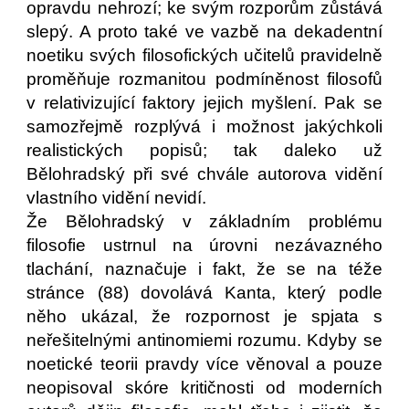
opravdu nehrozí; ke svým rozporům zůstává
slepý. A proto také ve vazbě na dekadentní
noetiku svých filosofických učitelů pravidelně
proměňuje rozmanitou podmíněnost filosofů
v relativizující faktory jejich myšlení. Pak se
samozřejmě rozplývá i možnost jakýchkoli
realistických popisů; tak daleko už
Bělohradský při své chvále autorova vidění
vlastního vidění nevidí.
Že Bělohradský v základním problému
filosofie ustrnul na úrovni nezávazného
tlachání, naznačuje i fakt, že se na téže
stránce (88) dovolává Kanta, který podle
něho ukázal, že rozpornost je spjata s
neřešitelnými antinomiemi rozumu. Kdyby se
noetické teorii pravdy více věnoval a pouze
neopisoval skóre kritičnosti od moderních