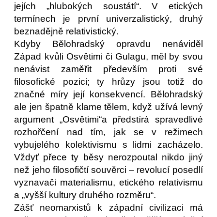
jejích „hlubokých soustátí“. V etických
termínech je první univerzalistický, druhý
beznadějně relativistický.
Kdyby Bělohradský opravdu nenáviděl
Západ kvůli Osvětimi či Gulagu, měl by svou
nenávist zaměřit především proti své
filosofické pozici; ty hrůzy jsou totiž do
značné míry její konsekvencí. Bělohradský
ale jen špatně klame tělem, když užívá levný
argument „Osvětimi“a předstírá spravedlivé
rozhořčení nad tím, jak se v režimech
vybujelého kolektivismu s lidmi zacházelo.
Vždyť přece ty běsy nerozpoutal nikdo jiný
než jeho filosofičtí souvěrci – revolucí posedlí
vyznavači materialismu, etického relativismu
a „vyšší kultury druhého rozměru“.
Zášť neomarxistů k západní civilizaci má