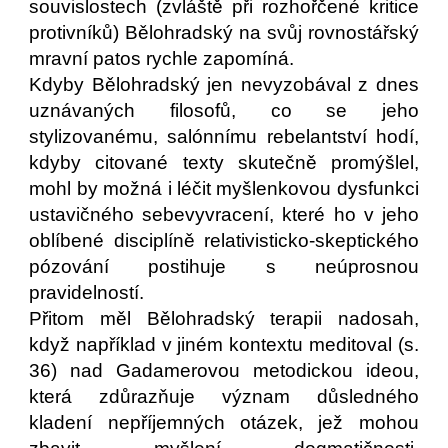
souvislostech (zvláště při rozhořčené kritice
protivníků) Bělohradský na svůj rovnostářský
mravní patos rychle zapomíná.
Kdyby Bělohradský jen nevyzobával z dnes
uznávaných filosofů, co se jeho
stylizovanému, salónnímu rebelantství hodí,
kdyby citované texty skutečně promýšlel,
mohl by možná i léčit myšlenkovou dysfunkci
ustavičného sebevyvracení, které ho v jeho
oblíbené disciplíně relativisticko-skeptického
pózování postihuje s neúprosnou
pravidelností.
Přitom měl Bělohradský terapii nadosah,
když například v jiném kontextu meditoval (s.
36) nad Gadamerovou metodickou ideou,
která zdůrazňuje význam důsledného
kladení nepříjemných otázek, jež mohou