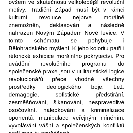
ovšem ve skutečnosti velkolepější revoluční
motivy. Tradiční Západ musí být v rámci
kulturní revoluce nejprve morálně
znemožněn, deklasován a následně
nahrazen Novým Západem Nové levice. V
tomto schématu se pohybuje i
Bělohradského myšlení. K jeho koloritu patří i
rétorické exhibice morálního pokrytectví. Pro
uvádění revolučního programu do
společenské praxe jsou v utilitaristické logice
revolucionářů přece vhodné všechny
prostředky ideologického boje. Lež,
demagogie, sofistické předstírání,
zesměšňování, šikanování, nespravedlivé
osočování, nálepkování a kriminalizace
oponentů, manipulace veřejným míněním,
vyvolávání vášní a společenských konfliktů