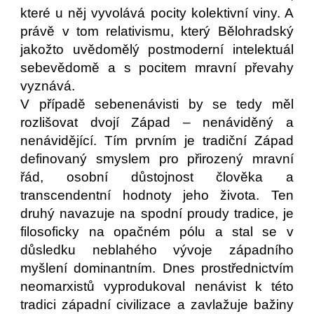
které u něj vyvolává pocity kolektivní viny. A
právě v tom relativismu, který Bělohradský
jakožto uvědomělý postmoderní intelektuál
sebevědomě a s pocitem mravní převahy
vyznává.
V případě sebenenávisti by se tedy měl
rozlišovat dvojí Západ – nenáviděný a
nenávidějící. Tím prvním je tradiční Západ
definovaný smyslem pro přirozený mravní
řád, osobní důstojnost člověka a
transcendentní hodnoty jeho života. Ten
druhý navazuje na spodní proudy tradice, je
filosoficky na opačném pólu a stal se v
důsledku neblahého vývoje západního
myšlení dominantním. Dnes prostřednictvím
neomarxistů vyprodukoval nenávist k této
tradici západní civilizace a zavlažuje bažiny