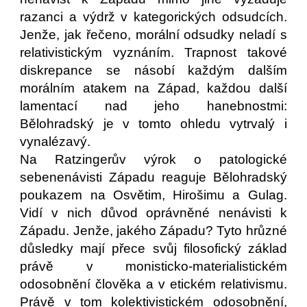
razanci a výdrž v kategorických odsudcích.
Jenže, jak řečeno, morální odsudky neladí s
relativistickým vyznáním. Trapnost takové
diskrepance se násobí každým dalším
morálním atakem na Západ, každou další
lamentací nad jeho hanebnostmi:
Bělohradský je v tomto ohledu vytrvalý i
vynalézavý.
Na Ratzingerův výrok o patologické
sebenenávisti Západu reaguje Bělohradský
poukazem na Osvětim, Hirošimu a Gulag.
Vidí v nich důvod oprávněné nenávisti k
Západu. Jenže, jakého Západu? Tyto hrůzné
důsledky mají přece svůj filosofický základ
právě v monisticko-materialistickém
odosobnění člověka a v etickém relativismu.
Právě v tom kolektivistickém odosobnění,