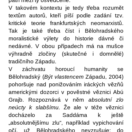
patří mezi ty osvědčené.
V takovém kontextu je tedy třeba rozumět
textům autorů, kteří píší podle zadání tzv.
kritické teorie frankfurtských neomarxistů.
Tak je také třeba číst i Bělohradského
moralistické výlety do historie dávné či
nedávné. V obou případech má na mušce
výhradně zločiny (skutečné i domnělé)
tradičního Západu.
V záchvatu horoucí humanity se
Bělohradský (
Být vlastencem
Západu, 2004)
pohoršuje nad ponižováním iráckých vězňů
americkými dozorci v pověstné věznici Abú
Grajb. Rozpoznává v něm
absolutní zlo
neúcty k slabšímu.
Že ale v téže věznici
docházelo za Saddáma k ještě
„absolutnějšímu zlu“, například vypichování
očí, už Bělohradského nevzrušuje; do