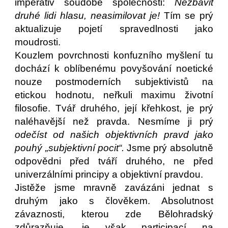
imperativ soudobé společnosti:
Nezbavit
druhé lidi hlasu, neasimilovat je!
Tím se prý
aktualizuje pojetí spravedlnosti jako
moudrosti.
Kouzlem povrchnosti konfuzního myšlení tu
dochází k oblíbenému povyšování noetické
nouze postmoderních subjektivistů na
etickou hodnotu, neřkuli maximu životní
filosofie. Tvář druhého, její křehkost, je prý
naléhavější než pravda. Nesmíme ji prý
odečíst od našich objektivních pravd jako
pouhý „subjektivní pocit“.
Jsme prý absolutně
odpovědni před tváří druhého, ne před
univerzálními principy a objektivní pravdou.
Jistěže jsme mravně zavázáni jednat s
druhým jako s člověkem. Absolutnost
závaznosti, kterou zde Bělohradský
zdůrazňuje, je však participací na