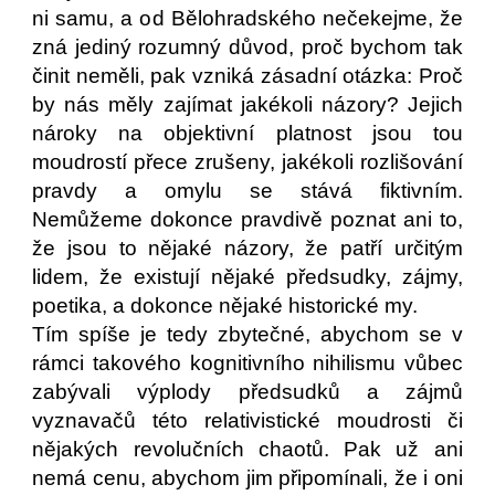
ni samu, a od Bělohradského nečekejme, že
zná jediný rozumný důvod, proč bychom tak
činit neměli, pak vzniká zásadní otázka: Proč
by nás měly zajímat jakékoli názory? Jejich
nároky na objektivní platnost jsou tou
moudrostí přece zrušeny, jakékoli rozlišování
pravdy a omylu se stává fiktivním.
Nemůžeme dokonce pravdivě poznat ani to,
že jsou to nějaké názory, že patří určitým
lidem, že existují nějaké předsudky, zájmy,
poetika, a dokonce nějaké historické my.
Tím spíše je tedy zbytečné, abychom se v
rámci takového kognitivního nihilismu vůbec
zabývali výplody předsudků a zájmů
vyznavačů této relativistické moudrosti či
nějakých revolučních chaotů. Pak už ani
nemá cenu, abychom jim připomínali, že i oni