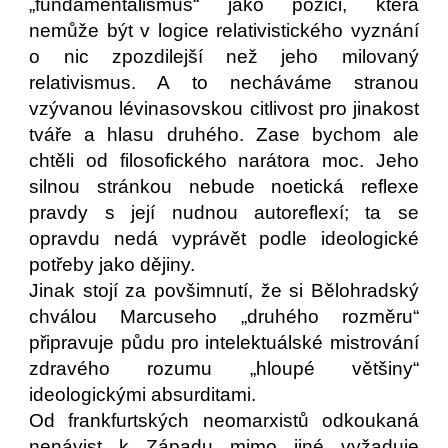
„fundamentalismus“ jako pozici, která
nemůže být v logice relativistického vyznání
o nic zpozdilejší než jeho milovaný
relativismus. A to necháváme stranou
vzývanou lévinasovskou citlivost pro jinakost
tváře a hlasu druhého. Zase bychom ale
chtěli od filosofického narátora moc. Jeho
silnou stránkou nebude noetická reflexe
pravdy s její nudnou autoreflexí; ta se
opravdu nedá vyprávět podle ideologické
potřeby jako dějiny.
Jinak stojí za povšimnutí, že si Bělohradský
chválou Marcuseho „druhého rozměru“
připravuje půdu pro intelektuálské mistrování
zdravého rozumu „hloupé většiny“
ideologickými absurditami.
Od frankfurtských neomarxistů odkoukaná
nenávist k Západu mimo jiné vyžaduje