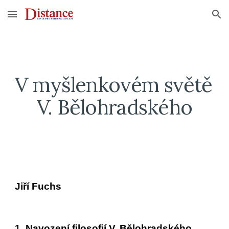
Skip to main content
Skip to navigation
V myšlenkovém světě 
V. Bělohradského
Jiří Fuchs
1. Navození filosofií V. Bělohradského