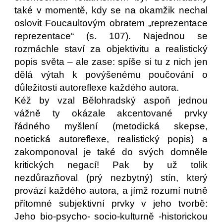
také v momentě, kdy se na okamžik nechal
oslovit Foucaultovým obratem „reprezentace
reprezentace“ (s. 107). Najednou se
rozmáchle staví za objektivitu a realistický
popis světa – ale zase: spíše si tu z nich jen
dělá výtah k povýšenému poučování o
důležitosti autoreflexe každého autora.
Kéž by vzal Bělohradský aspoň jednou
vážně ty okázale akcentované prvky
řádného myšlení (metodická skepse,
noetická autoreflexe, realistický popis) a
zakomponoval je také do svých domněle
kritických negací! Pak by už tolik
nezdůrazňoval (prý nezbytný) stín, který
provází každého autora, a jímž rozumí nutně
přítomné subjektivní prvky v jeho tvorbě:
Jeho bio-psycho- socio-kulturně -historickou