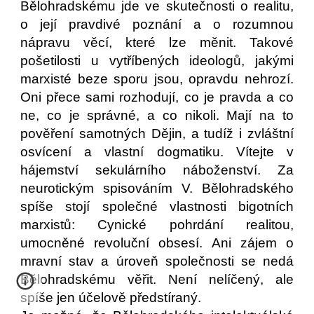
Bělohradskému jde ve skutečnosti o realitu,
o její pravdivé poznání a o rozumnou
nápravu věcí, které lze měnit. Takové
pošetilosti u vytříbených ideologů, jakými
marxisté beze sporu jsou, opravdu nehrozí.
Oni přece sami rozhodují, co je pravda a co
ne, co je správné, a co nikoli. Mají na to
pověření samotných Dějin, a tudíž i zvláštní
osvícení a vlastní dogmatiku. Vítejte v
hájemství sekulárního náboženství. Za
neurotickým spisováním V. Bělohradského
spíše stojí společné vlastnosti bigotních
marxistů: Cynické pohrdání realitou,
umocněné revoluční obsesí. Ani zájem o
mravní stav a úroveň společnosti se nedá
Bělohradskému věřit. Není nelíčený, ale
spíše jen účelově předstíraný.