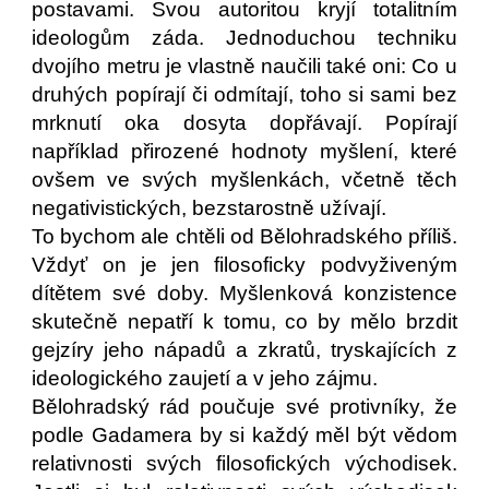
postavami. Svou autoritou kryjí totalitním
ideologům záda. Jednoduchou techniku
dvojího metru je vlastně naučili také oni: Co u
druhých popírají či odmítají, toho si sami bez
mrknutí oka dosyta dopřávají. Popírají
například přirozené hodnoty myšlení, které
ovšem ve svých myšlenkách, včetně těch
negativistických, bezstarostně užívají.
To bychom ale chtěli od Bělohradského příliš.
Vždyť on je jen filosoficky podvyživeným
dítětem své doby. Myšlenková konzistence
skutečně nepatří k tomu, co by mělo brzdit
gejzíry jeho nápadů a zkratů, tryskajících z
ideologického zaujetí a v jeho zájmu.
Bělohradský rád poučuje své protivníky, že
podle Gadamera by si každý měl být vědom
relativnosti svých filosofických východisek.