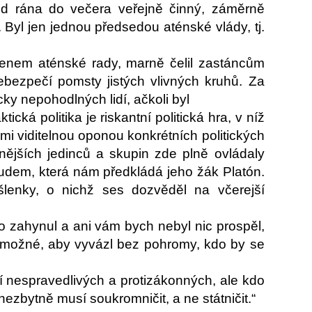
od rána do večera veřejně činný, záměrně
. Byl jen jednou předsedou aténské vlády, tj.
 členem aténské rady, marně čelil zastáncům
ebezpečí pomsty jistých vlivných kruhů. Za
cky nepohodlných lidí, ačkoli byl
ická politika je riskantní politická hra, v níž
mi viditelnou oponou konkrétních politických
lnějších jedinců a skupin zde plně ovládaly
oudem, která nám předkládá jeho žák Platón.
lenky, o nichž ses dozvěděl na včerejší
no zahynul a ani vám bych nebyl nic prospěl,
 možné, aby vyvázl bez pohromy, kdo by se
 nespravedlivých a protizákonných, ale kdo
ezbytně musí soukromničit, a ne státničit.“