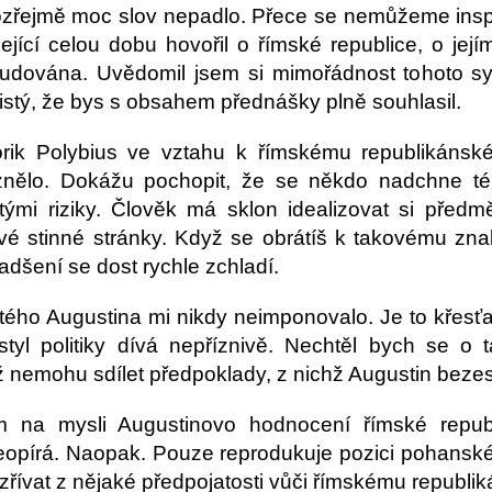
zřejmě moc slov nepadlo. Přece se nemůžeme insp
ející celou dobu hovořil o římské republice, o její
budována. Uvědomil jsem si mimořádnost tohoto sys
jistý, že bys s obsahem přednášky plně souhlasil.
orik Polybius ve vztahu k římskému republikánském
nělo. Dokážu pochopit, že se někdo nadchne tém
itými riziky. Člověk má sklon idealizovat si pře
své stinné stránky. Když se obrátíš k takovému zna
adšení se dost rychle zchladí.
tého Augustina mi nikdy neimponovalo. Je to křesťan
tyl politiky dívá nepříznivě. Nechtěl bych se o
íž nemohu sdílet předpoklady, z nichž Augustin beze
m na mysli Augustinovo hodnocení římské repub
opírá. Naopak. Pouze reprodukuje pozici pohanského
ívat z nějaké předpojatosti vůči římskému republik