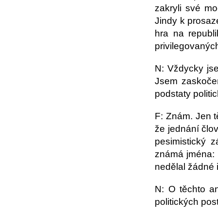
zakryli své m
Jindy k prosaz
hra na republ
privilegovanýc
N: Vždycky jse
Jsem zaskočen 
podstaty polit
F: Znám. Jen t
že jednání člo
pesimistický 
známá jména: S
nedělal žádné i
N: O těchto an
politických pos