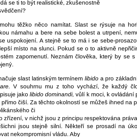
á se ti to být realistické, zkušenostně
svědčení?
 mohu těžko něco namítat. Slast se rýsuje na hori
lkou námahu a bere na sebe bolest a utrpení, nemů
se uspokojení. A stejně se to má i se sebe-prosaz
lepší místo na slunci. Pokud se o to aktivně nepřiči
ostém zapomenutí. Neznám člověka, který by se s
jený.
načuje slast latinským termínem
libido
a pro základn
nare.
V souhrnu mu z toho vychází,
že každý čl
pisuje jako
libido dominandi,
vůlí
k moci, k ovládání p
 přímo čiší. Za těchto
okolností se můžeš ihned na p
blikánského či
 zřízení, v nichž jsou z principu respektována práva
šichni jsou stejně silní. Někteří se prosadí na ú
ovat nekompromisní vládu. Aby