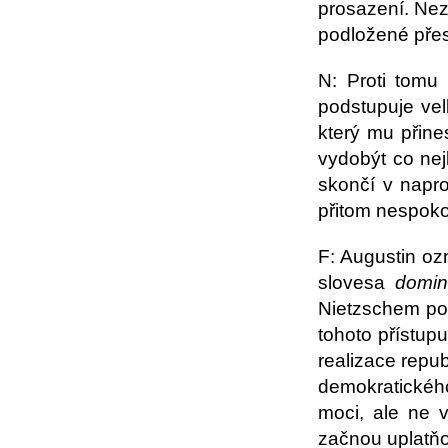
prosazení. Nezd
podložené pře
N: Proti tomu
podstupuje ve
který mu přine
vydobýt co nej
skončí v napr
přitom nespoko
F: Augustin oz
slovesa
domi
Nietzschem po
tohoto přístupu
realizace repu
demokratického
moci, ale ne v
začnou uplatň