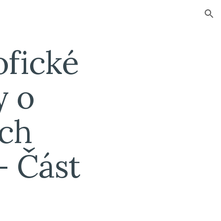
ion
ofické 
 o 
ch 
 Část 