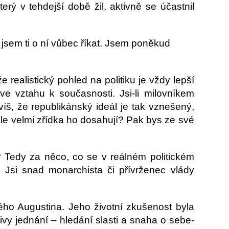
ý v tehdejší době žil, aktivně se účastnil
jsem ti o ní vůbec říkat. Jsem poněkud 
 realistický pohled na politiku je vždy lepší
 ve vztahu k současnosti. Jsi-li milovníkem
š, že republikánský ideál je tak vznešený,
 ale velmi zřídka ho dosahují? Pak bys ze své
 Tedy za něco, co se v reálném politickém
 Jsi snad monarchista či přívrženec vlády
ého Augustina. Jeho životní zkušenost byla
ivy jednání – hledání slasti a snaha o sebe-