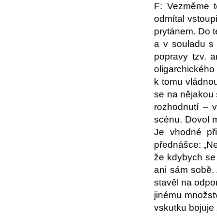
F: Vezměme to
odmítal vstoupi
prytánem. Do t
a v souladu s 
popravy tzv. a
oligarchického 
k tomu vládnouc
se na nějakou 
rozhodnutí – v
scénu. Dovol m
Je vhodné př
přednášce: „Ne
že kdybych se 
ani sám sobě.
stavěl na odp
jinému množstv
vskutku bojuje 