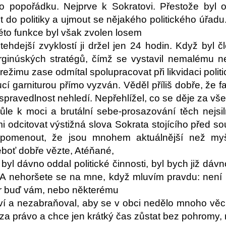
 popořádku. Nejprve k Sokratovi. Přestože byl 
t do politiky a ujmout se nějakého politického úřadu
éto funkce byl však zvolen losem
tehdejší zvyklostí ji držel jen 24 hodin. Když byl
rginúských stratégů, čímž se vystavil nemalému n
režimu zase odmítal spolupracovat při likvidaci politi
í garniturou přímo vyzván. Věděl příliš dobře, že fakt
spravedlnost nehledí. Nepřehlížel, co se děje za vše
ůle k moci a brutální sebe-prosazování těch nejsi
i odcitovat výstižná slova Sokrata stojícího před s
ipomenout, že jsou mnohem aktuálnější než myš
boť dobře vězte, Atéňané,
byl dávno oddal politické činnosti, byl bych již dáv
 A nehoršete se na mne, když mluvím pravdu: není
or buď vám, nebo některému
í a nezabraňoval, aby se v obci nedělo mnoho věcí
za právo a chce jen krátký čas zůstat bez pohromy, n