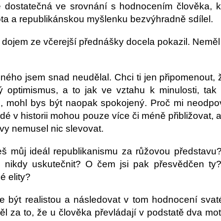
dostatečná ve srovnání s hodnocením člověka, kter
vota a republikánskou myšlenku bezvýhradně sdílel.
j dojem ze včerejší přednášky docela pokazil. Neměl 
šného jsem snad neudělal. Chci ti jen připomenout, že
ký optimismus, a to jak ve vztahu k minulosti, tak
, mohl bys být naopak spokojený. Proč mi neodpoví
dé v historii mohou pouze více či méně přibližovat,
vy nemusel nic slevovat.
eš můj ideál republikanismu za růžovou představu?
 nikdy uskutečnit? O čem jsi pak přesvědčen ty?
é elity?
 být realistou a následovat v tom hodnocení svat
ěl za to, že u člověka převládají v podstatě dva mot