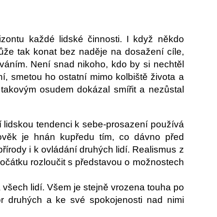
zontu každé lidské činnosti. I když někdo
že tak konat bez naděje na dosažení cíle,
ováním. Není snad nikoho, kdo by si nechtěl
ní, smetou ho ostatní mimo kolbiště života a
 takovým osudem dokázal smířit a nezůstal
í lidskou tendenci k sebe-prosazení
používá
ověk je hnán kupředu tím, co dávno
před
řírody i k ovládání druhých lidí.
Realismus z
očátku rozloučit s představou
o možnostech
 všech lidí. Všem je stejně vrozena touha po
kor druhých a ke své spokojenosti nad nimi