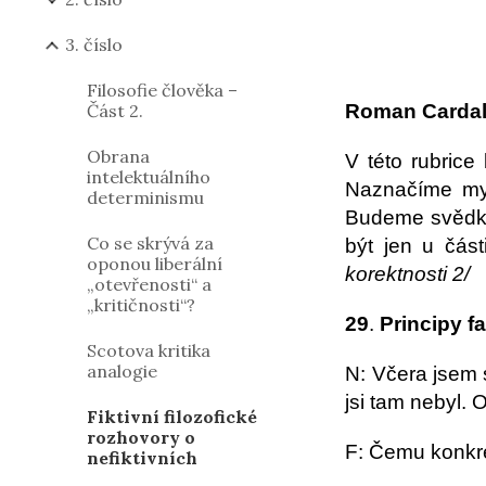
3. číslo
Filosofie člověka –
Část 2.
Roman Carda
Obrana
V této rubrice
intelektuálního
Naznačíme myš
determinismu
Budeme svědky
Co se skrývá za
být jen u část
oponou liberální
korektnosti 2/
„otevřenosti“ a
„kritičnosti“?
29
.
Principy fa
Scotova kritika
analogie
N: Včera jsem 
jsi tam nebyl. 
Fiktivní filozofické
rozhovory o
F: Čemu konkré
nefiktivních