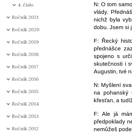
N: O tom samo
4. číslo
vlády. Přednáš
Ročník 2021
nichž byla vy
dobu. Jsem si 
Ročník 2020
F: Řecký hist
Ročník 2019
přednášce zaz
Ročník 2018
spojeno s urč
skutečnosti i 
Ročník 2017
Augustin, tvé n
Ročník 2016
N: Myšlení sva
Ročník 2015
na pohanský s
křesťan, a tud
Ročník 2014
F: Ale já má
Ročník 2013
předpoklady ne
Ročník 2012
nemůžeš podezř