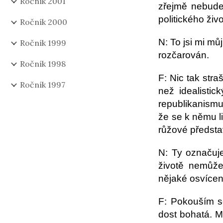
Ročník 2001
zřejmě nebude 
politického ži
Ročník 2000
N: To jsi mi mů
Ročník 1999
rozčarován.
Ročník 1998
F: Nic tak stra
Ročník 1997
než idealistic
republikanismu
že se k němu li
růžové předsta
N: Ty označuj
životě nemůže
nějaké osvícen
F: Pokouším se
dost bohatá. M