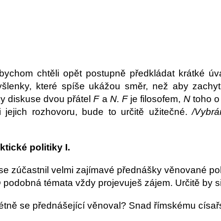
l
 bychom chtěli opět postupně předkládat krátké úv
lenky, které spíše ukážou směr, než aby zachytily
 diskuse dvou přátel
F
a
N. F
je filosofem,
N
toho o 
i jejich rozhovoru, bude to určitě užitečné.
/Vybrá
ktické politiky I.
se zúčastnil velmi zajímavé přednášky věnované po
O podobná témata vždy projevuješ zájem. Určitě by si
tně se přednášející věnoval? Snad římskému císař