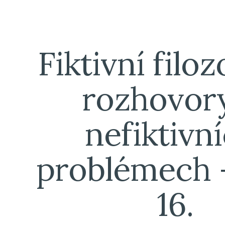
ip to main content
Skip to navigat
Fiktivní filoz
rozhovory
nefiktivní
problémech -
16.