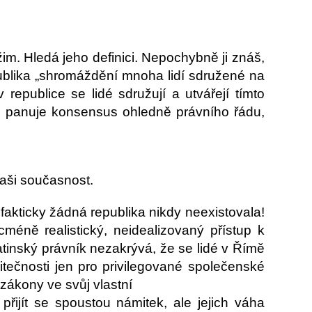
žim. Hledá jeho definici. Nepochybně ji znáš,
epublika „shromáždění mnoha lidí sdružené na
republice se lidé sdružují a utvářejí tímto
i panuje konsensus ohledně právního řádu,
naši současnost.
akticky žádná republika nikdy neexistovala!
cméně realistický, neidealizovaný přístup k
atinský právník nezakrývá, že se lidé v Římě
itečnosti jen pro privilegované společenské
 zákony ve svůj vlastní
přijít se spoustou námitek, ale jejich váha