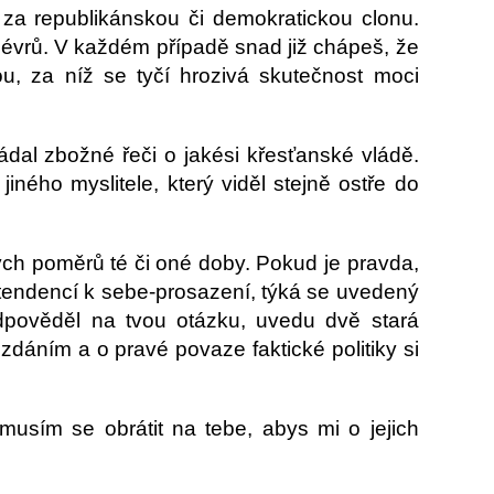
za republikánskou či demokratickou clonu.
névrů. V každém případě snad již chápeš, že
, za níž se tyčí hrozivá skutečnost moci
ádal zbožné řeči o jakési křesťanské vládě.
ného myslitele, který viděl stejně ostře do
ých poměrů té či oné doby. Pokud je pravda,
tendencí k sebe-prosazení, týká se uvedený
odpověděl na tvou otázku, uvedu dvě stará
dáním a o pravé povaze faktické politiky si
musím se obrátit na tebe, abys mi o jejich