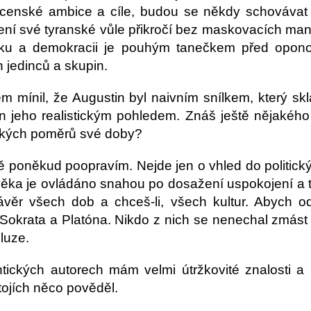
ocenské ambice a cíle, budou se někdy schovávat 
ení své tyranské vůle přikročí bez maskovacích ma
iku a demokracii je pouhým tanečkem před oponou
h jedinců a skupin.
m mínil, že Augustin byl naivním snílkem, který skl
jeho realistickým pohledem. Znáš ještě nějakého ji
ických poměrů své doby?
ě poněkud poopravím. Nejde jen o vhled do politick
věka je ovládáno snahou po dosažení uspokojení a 
závěr všech dob a chceš-li, všech kultur. Abych 
okrata a Platóna. Nikdo z nich se nenechal zmást z
luze.
tických autorech mám velmi útržkovité znalosti a 
tojích něco pověděl.