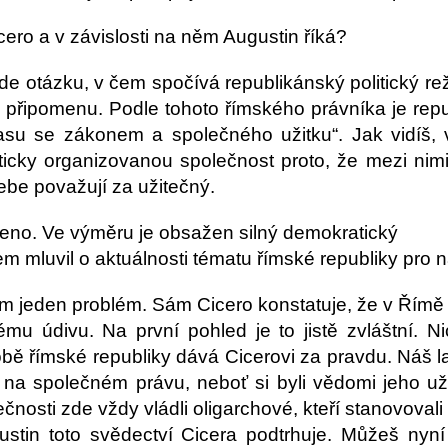
cero a v závislosti na něm Augustin říká?
ade otázku, v čem spočívá republikánský politický re
u ji připomenu. Podle tohoto římského právníka je r
su se zákonem a společného užitku“. Jak vidíš, v 
ticky organizovanou společnost proto, že mezi nim
ebe považují za užitečný.
eno. Ve výměru je obsažen silný demokratický
em mluvil o aktuálnosti tématu římské republiky pro 
m jeden problém. Sám Cicero konstatuje, že v Římě f
mu údivu. Na první pohled je to jistě zvláštní. Ni
obě římské republiky dává Cicerovi za pravdu. Náš l
 na společném právu, neboť si byli vědomi jeho už
ečnosti zde vždy vládli oligarchové, kteří stanovovali
stin toto svědectví Cicera podtrhuje. Můžeš nyní 