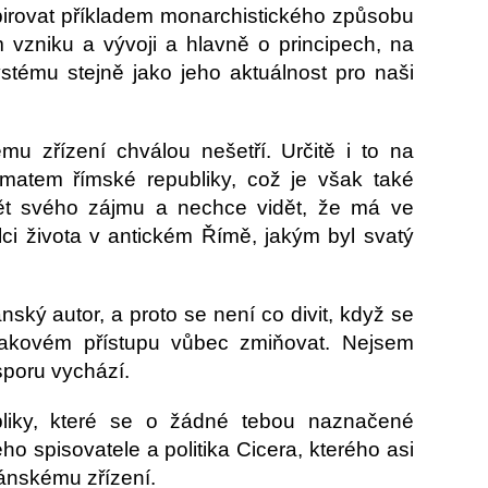
irovat příkladem monarchistického způsobu
m vzniku a vývoji a hlavně o principech, na
tému stejně jako jeho aktuálnost pro naši
u zřízení chválou nešetří. Určitě i to na
atem římské republiky, což je však také
dmět svého zájmu a nechce vidět, že má ve
lci života v antickém Římě, jakým byl svatý
ský autor, a proto se není co divit, když se
 takovém přístupu vůbec zmiňovat. Nejsem
sporu vychází.
liky, které se o žádné tebou naznačené
 spisovatele a politika Cicera, kterého asi
ánskému zřízení.