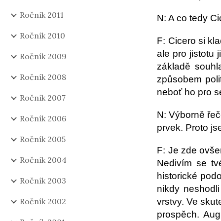
Ročník 2011
N: A co tedy Ci
Ročník 2010
F: Cicero si kl
ale pro jistot
Ročník 2009
základě souhla
Ročník 2008
způsobem poli
neboť ho pro s
Ročník 2007
N: Výborně řeč
Ročník 2006
prvek. Proto js
Ročník 2005
F: Je zde ovše
Ročník 2004
Nedivím se tvé
historické pod
Ročník 2003
nikdy neshodli
Ročník 2002
vrstvy. Ve skut
prospěch. Augu