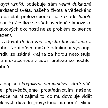
kdysi vznikl
, potřebuje sám
velmi důkladné
že existenci světa, našeho života a vědeckého
řeba ptát, protože pouze na základě
tohoto
laritě). Jestliže se však uvedené stanovisko
 takových okolností nelze problém existence
ázení.
 požadovat
dodržování logické konzistence
a
Boha. Není přece možné odmítnout vystoupit
vrdit, že žádná krajina za horou neexistuje.
ání skutečností v údolí, protože se nechtěli
obně.
u
popisují
kognitivní perspektivy
, které vůči
se přesvědčujeme prostřednictvím našeho
dce na ní zajímá to, co mu dovoluje vidět
lených důvodů „nevystoupil na horu“. Mimo