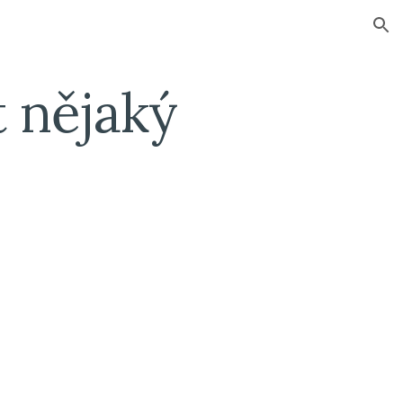
ion
t nějaký