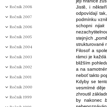
její hranice z
Ročník 2008
Jistě, i někt
odpovídají tak
Ročník 2007
podmínku vznik
schopni
nijak
Ročník 2006
nezachytitelno
Ročník 2005
stejných „poměr
strukturované re
Ročník 2004
Filosof a spol
rámci je každá
Ročník 2003
bližším pohled
Ročník 2002
a na samotném 
neboť takto po
Ročník 2001
Kdyby se tento
Ročník 2000
vesmírné děje 
zhroutil zákla
Ročník 1999
by nakonec
sebepoznáván