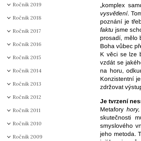
Ročník 2019
„komplex samo
vysvětlení
. To
Ročník 2018
poznání je tře
faktu
jsme schop
Ročník 2017
prosadí, mělo 
Ročník 2016
Boha vůbec pře
K věci se lze 
Ročník 2015
vzdát se jakéh
na horu, odkud
Ročník 2014
Konzistentní j
Ročník 2013
zdržovat výstu
Ročník 2012
Je tvrzení ne
Metafory
hory,
Ročník 2011
skutečnosti m
Ročník 2010
smyslového vn
jeho metoda. 
Ročník 2009