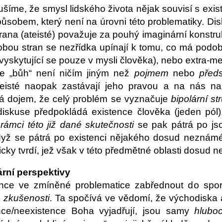
ušíme, že smysl lidského života nějak souvisí s exi
ůsobem, který není na úrovni této problematiky. Dis
rana (ateisté) považuje za pouhý imaginární konstruk
obou stran se nezřídka upínají k tomu, co má pod
vyskytující se pouze v mysli člověka), nebo extra-me
 že „bůh“ není ničím jiným než
pojmem
nebo
před
eisté naopak zastávají jeho pravou a na nás nap
ká dojem, že celý problém se vyznačuje
bipolární st
diskuse předpokládá existence člověka (jeden pól)
rámci
této již dané skutečnosti
se pak pátrá po js
když se pátrá po existenci nějakého dosud neznámé
icky tvrdí, jež však v této předmětné oblasti dosud 
ární perspektivy
ce ve zmíněné problematice zabřednout do sporů
é zkušenosti
. Ta spočívá ve vědomí, že východiska 
nce/neexistence Boha vyjadřují, jsou samy
hlubo