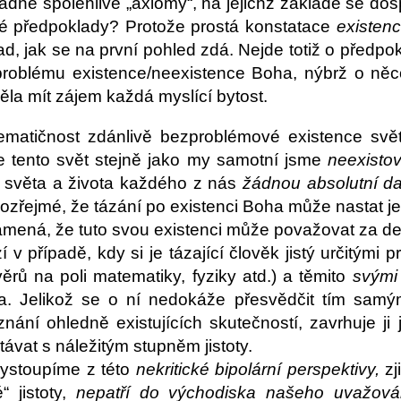
ádné spolehlivé „axiomy“, na jejichž základě se do
ké předpoklady? Protože prostá konstatace
existen
d, jak se na první pohled zdá. Nejde totiž o předpo
 problému existence/neexistence Boha, nýbrž o ně
ěla mít zájem každá myslící bytost.
ematičnost zdánlivě bezproblémové existence sv
 tento svět stejně jako my samotní jsme
neexistova
e světa a života každého z nás
žádnou absolutní da
zřejmé, že tázání po existenci Boha může nastat jedi
ená, že tuto svou existenci může považovat za dev
v případě, kdy si je tázající člověk jistý určitými pr
rů na poli matematiky, fyziky atd.) a těmito
svými 
a. Jelikož se o ní nedokáže přesvědčit tím samý
ání ohledně existujících skutečností, zavrhuje ji
távat s náležitým stupněm jistoty.
vystoupíme z této
nekritické bipolární perspektivy,
zj
“ jistoty,
nepatří do východiska našeho uvažov