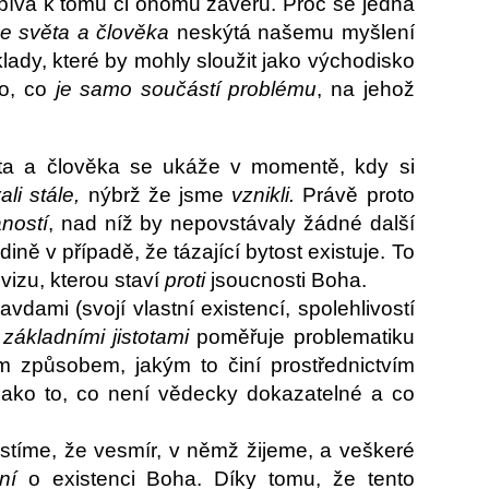
spívá k tomu či onomu závěru. Proč se jedná
ce světa a člověka
neskýtá našemu myšlení
klady, které by mohly sloužit jako východisko
co, co
je samo součástí
problému
, na jehož
ěta a člověka se ukáže v momentě, kdy si
li stále,
nýbrž že jsme
vznikli.
Právě proto
ností
, nad níž by nepovstávaly žádné další
ně v případě, že tázající bytost existuje. To
izu, kterou staví
proti
jsoucnosti Boha.
avdami (svojí vlastní existencí, spolehlivostí
základními jistotami
poměřuje problematiku
m způsobem, jakým to činí prostřednictvím
 jako to, co není vědecky dokazatelné a co
istíme, že vesmír, v němž žijeme, a veškeré
ání
o existenci Boha. Díky tomu, že tento