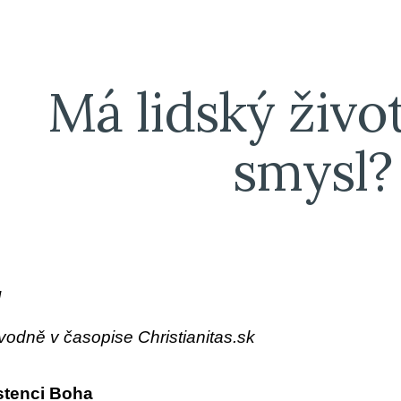
ip to main content
Skip to navigat
Má lidský živo
smysl?
l
odně v časopise Christianitas.sk
stenci Boha