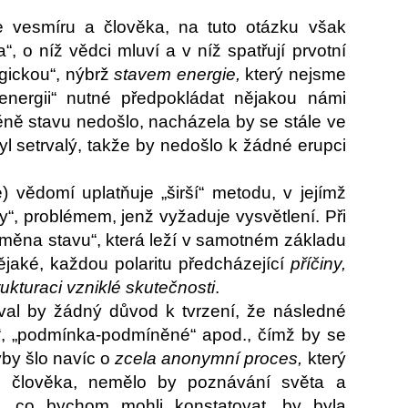
ce vesmíru a člověka, na tuto otázku však
a“, o níž vědci mluví a v níž spatřují prvotní
ogickou“, nýbrž
stavem energie,
který nejsme
 energii“ nutné předpokládat nějakou námi
ěně stavu nedošlo, nacházela by se stále ve
byl setrvalý, takže by nedošlo k žádné erupci
 vědomí uplatňuje „širší“ metodu, v jejímž
y“, problémem, jenž vyžaduje vysvětlení. Při
měna stavu“, která leží v samotném základu
jaké, každou polaritu předcházející
příčiny,
ukturaci vzniklé skutečnosti
.
oval by žádný důvod k tvrzení, že následné
k“, „podmínka-podmíněné“ apod., čímž by se
by šlo navíc o
zcela anonymní proces,
který
 člověka, nemělo by poznávání světa a
, co bychom mohli konstatovat, by byla