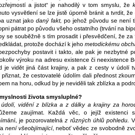
zřejmostí a jistot“ je nahodilý v tom smyslu, že
muto vysvětlení se lze jistě úporně bránit a tvrdit, 
ba uznat jako
daný fakt,
po jehož původu se není t
ni pátrat po původu všeho ostatního (trvání na bipo
by se souběžně s tím prosadit i přesvědčení, že za
dkládat, protože dochází k jeho
metodickému obch
bezpochyby postavit i takto, ale pak je nezbytné
okoliv výroku na adresu existence či neexistence 
 je vidět jiná část krajiny, a pak z cesty v údolí t
e přiznat, že cestovatelé údolím dali přednost zkoum
pem na horu, odkud by je neviděli tak zblízka a podr
smyslnosti života smysluplné?
 údolí, vidění z blízka a z dálky a krajiny za horo
ůžeme zaujímat. Každá věc, o jejíž existenci 
ímání, je pozorovatelná
z různých úhlů pohledu.
Vě
Ta
není všeobjímající
, neboť vědec ze svobodně zvo