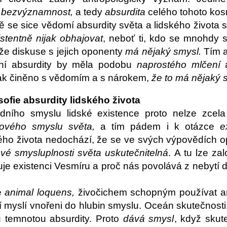
á bezvýznamnost,
a tedy
absurdita
celého tohoto ko
 se sice vědomí absurdity světa a lidského života st
stentně nijak obhajovat
, neboť ti, kdo se mnohdy s
 že diskuse s jejich oponenty
má nějaký smysl.
Tím a
lní absurdity by měla podobu
naprostého mlčení
tak činěno s vědomím a s nárokem,
že to má nějaký 
sofie absurdity lidského života
dního smyslu lidské existence proto nelze zcel
kového smyslu světa,
a tím pádem i k otázce
e
kého života nedochází, že se ve svých výpovědích op
vé smysluplnosti světa uskutečnitelná
. A tu lze za
je existenci Vesmíru a proč nás povolává z nebytí d
e
animal loquens,
živočichem schopným používat ar
 myslí vnořeni do hlubin smyslu. Oceán skutečnos
u temnotou absurdity. Proto
dává smysl
, když sku