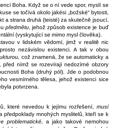
stencí Boha. Když se o ní vede spor, myslí se
kuse se točívá okolo jakési „božské“ bytosti,
t a strana druhá (teisté) za skutečně jsoucí,
obu
předmětu
, jehož způsob existence je buď
ntální (vyskytující se mimo mysl člověka).
stavou
v lidském vědomí, jimž v realitě nic
rosto nezávislou existenci. A tak v obou
rukturou,
což znamená, že se automaticky a
, před nímž se rozevírají nedozírné obzory
oucnosti Boha (druhý pól). Jde o podobnou
ho vesmírného tělesa, jehož existenci sice
nebyla potvrzena.
, které nevedou k jejímu rozřešení,
musí
a předpoklady mnohých myslitelů, kteří se k
ce problematické,
a jako takové nemohou