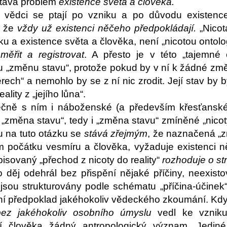
ůstává problém
existence světa a člověka.
eří vědci se ptají po vzniku a po důvodu existen
, že
vždy už existenci něčeho předpokládají.
„Nicot
u a existence světa a člověka, není „nicotou ontol
 měřit a registrovat
. A přesto je v této „tajemné
u „změnu stavu“, protože pokud by v ní k žádné zm
ech“ a nemohlo by se z ní nic zrodit. Její stav by 
ality z „jejího lůna“.
ečně s ním i náboženské (a především křesťanské)
 „změna stavu“, tedy i „změna stavu“ zmíněné „nicot
u na tuto otázku se
stává zřejmým
, že naznačená „z
počátku vesmíru a člověka, vyžaduje existenci ně
pisovaný „přechod z nicoty do reality“
rozhoduje o str
 děj odehrál bez přispění nějaké příčiny, neexist
jsou strukturovány podle schématu „příčina-účine
dní předpoklad jakéhokoliv vědeckého zkoumání. Kdy
bez jakéhokoliv osobního úmyslu
vedl ke vzniku
í člověka žádný antropologický význam. Jediné