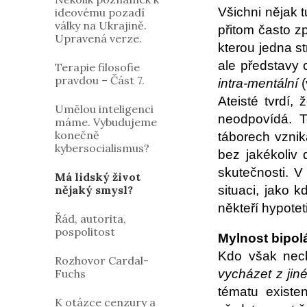
Všichni nějak t
ideovému pozadí
války na Ukrajině.
přitom často zp
Upravená verze.
kterou jedna st
ale představy 
Terapie filosofie
pravdou – Část 7.
intra-mentální
(
Ateisté tvrdí,
Umělou inteligenci
neodpovídá. T
máme. Vybudujeme
konečně
táborech vzni
kybersocialismus?
bez jakékoliv 
skutečnosti. V
Má lidský život
situaci, jako 
nějaký smysl?
někteří hypotet
Řád, autorita,
pospolitost
Mylnost bipol
Kdo však nech
Rozhovor Cardal-
Fuchs
vycházet z jin
tématu existe
K otázce cenzury a