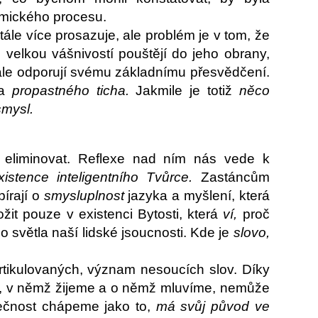
smického procesu.
ále více prosazuje, ale problém je v tom, že
 velkou vášnivostí pouštějí do jeho obrany,
le odporují svému základnímu přesvědčení.
a
propastného ticha.
Jakmile je totiž
něco
smysl.
a eliminovat. Reflexe nad ním nás vede k
xistence inteligentního Tvůrce.
Zastáncům
írají o
smysluplnost
jazyka a myšlení, která
ložit pouze v existenci Bytosti, která
ví,
proč
o světla naší lidské jsoucnosti. Kde je
slovo,
tikulovaných, význam nesoucích slov. Díky
ti, v němž žijeme a o němž mluvíme, nemůže
tečnost chápeme jako to,
má svůj původ ve