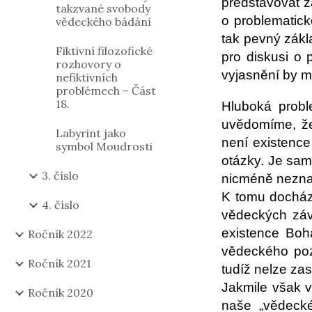
představovat ž
takzvané svobody
o problematic
vědeckého bádání
tak pevný zákla
Fiktivní filozofické
pro diskusi o
rozhovory o
vyjasnění by m
nefiktivních
problémech – Část
18.
Hluboká probl
uvědomíme, že
Labyrint jako
není existenc
symbol Moudrosti
otázky. Je samo
3. číslo
nicméně neznam
K tomu dochází 
4. číslo
vědeckých závě
existence Boh
Ročník 2022
vědeckého pozn
Ročník 2021
tudíž nelze zas
Jakmile však 
Ročník 2020
naše „vědecké