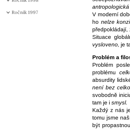
Ročník 1998
antropologick
Ročník 1997
V moderní době
ho
nelze konzi
předpokládají,
Situace globá
vysloveno,
je 
Problém a filo
Problém posle
problému
cel
absurdity lids
není bez celko
svobodně iniciu
tam je i
smysl.
Každý z nás j
tomu jsme naší
být propastno