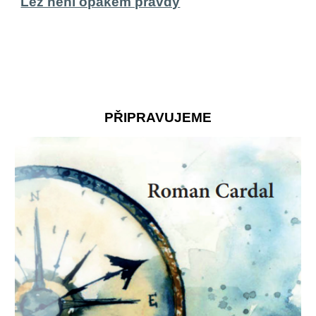
Lež není opakem pravdy
PŘIPRAVUJEME