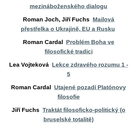
mezináboženského dialogu
Roman Joch, Jiří Fuchs
Mailová
přestřelka o Ukrajině, EU a Rusku
Roman Cardal
Problém Boha ve
filosofické tradici
Lea Vojteková
Lekce zdravého rozumu 1 -
5
Roman Cardal
Utajené pozadí Platónovy
filosofie
Jiří Fuchs
Traktát filosoficko-politický (o
bruselské totalitě)