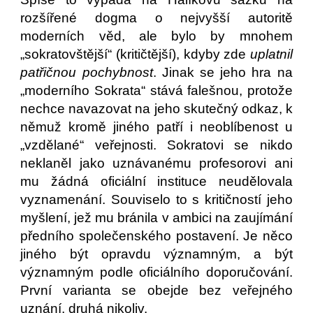
rozšířené dogma o nejvyšší autoritě
moderních věd, ale bylo by mnohem
„sokratovštější“ (kritičtější), kdyby zde
uplatnil
patřičnou pochybnost
. Jinak se jeho hra na
„moderního Sokrata“ stává falešnou, protože
nechce navazovat na jeho skutečný odkaz, k
němuž kromě jiného patří i neoblíbenost u
„vzdělané“ veřejnosti. Sokratovi se nikdo
neklaněl jako uznávanému profesorovi ani
mu žádná oficiální instituce neudělovala
vyznamenání. Souviselo to s kritičností jeho
myšlení, jež mu bránila v ambici na zaujímání
předního společenského postavení. Je něco
jiného být opravdu významným, a být
významným podle oficiálního doporučování.
První varianta se obejde bez veřejného
uznání, druhá nikoliv.