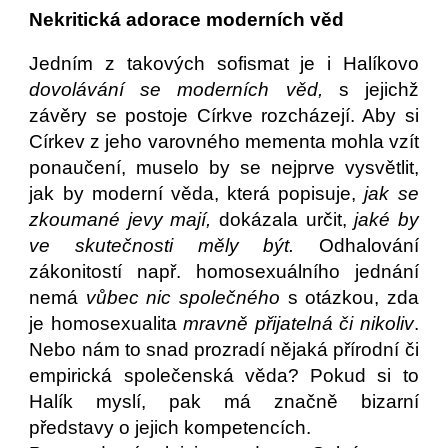
Nekritická adorace moderních věd
Jedním z takových sofismat je i Halíkovo
dovolávání se moderních věd,
s jejichž
závěry se postoje Církve rozcházejí. Aby si
Církev z jeho varovného mementa mohla vzít
ponaučení, muselo by se nejprve vysvětlit,
jak by moderní věda, která popisuje,
jak se
zkoumané jevy mají,
dokázala určit,
jaké by
ve skutečnosti měly být.
Odhalování
zákonitostí např. homosexuálního jednání
nemá
vůbec nic společného
s otázkou, zda
je homosexualita
mravně přijatelná či nikoliv
.
Nebo nám to snad prozradí nějaká přírodní či
empirická společenská věda? Pokud si to
Halík myslí, pak má značně bizarní
představy o jejich kompetencích.