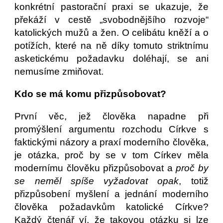
konkrétní pastorační praxi se ukazuje, že
překáží v cestě „svobodnějšího rozvoje“
katolických mužů a žen. O celibátu kněží a o
potížích, které na ně díky tomuto striktnímu
asketickému požadavku doléhají, se ani
nemusíme zmiňovat.
Kdo se má komu přizpůsobovat?
První věc, jež člověka napadne při
promýšlení argumentu rozchodu Církve s
faktickými názory a praxí moderního člověka,
je otázka, proč by se v tom Církev měla
modernímu člověku přizpůsobovat a
proč by
se neměl spíše vyžadovat opak
, totiž
přizpůsobení myšlení a jednání moderního
člověka požadavkům katolické Církve?
Každý čtenář ví, že takovou otázku si lze