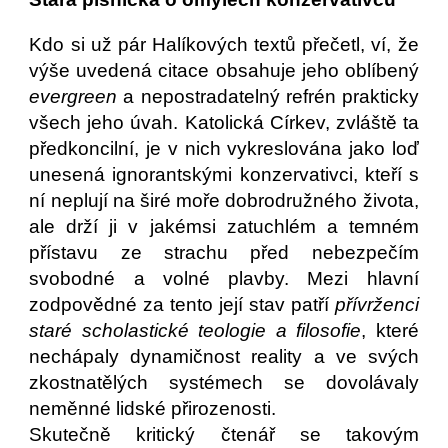
Kdo si už pár Halíkových textů přečetl, ví, že
výše uvedená citace obsahuje jeho oblíbený
evergreen
a nepostradatelný refrén prakticky
všech jeho úvah. Katolická Církev, zvláště ta
předkoncilní, je v nich vykreslována jako loď
unesená ignorantskými konzervativci, kteří s
ní neplují na širé moře dobrodružného života,
ale drží ji v jakémsi zatuchlém a temném
přístavu ze strachu před nebezpečím
svobodné a volné plavby. Mezi hlavní
zodpovědné za tento její stav patří
přívrženci
staré scholastické teologie a filosofie
, které
nechápaly dynamičnost reality a ve svých
zkostnatělých systémech se dovolávaly
neměnné lidské přirozenosti.
Skutečně kritický čtenář se takovým