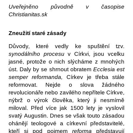
Uveřejněno původně v časopise
Christianitas.sk
Zneužití staré zásady
Důvody, které vedly ke spuštění tzv.
synodálního procesu
v Církvi, jsou vcelku
jasné, protože o nich slýcháme z mnohých
úst. Daly by se shrnout obratem
Ecclesia est
semper reformanda,
Církev je třeba stále
reformovat. Nejde o slova žádného
revolucionáře nebo zavilého nepřítele Církve,
nýbrž o výrok člověka, který ji nesmírně
miloval. Před více jak 1500 lety je vyslovil
svatý Augustin. Dnes se však touto zásadou
ohánějí teologové a církevní představitelé,
kteří si pod pojmem
reforma
představují