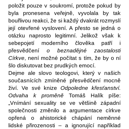
položit pouze v soukromí, protože pokud by
byla pronesena veřejně, vyvolala by tak
bouřlivou reakci, že si každý dvakrát rozmyslí
její otevřené vyslovení. A přesto se jedná o
otázku naprosto legitimní. Jelikož však k
sebepojetí moderního člověka patří i
přesvědčení
o beznadějné zaostalosti
Církve
, není možné počítat s tím, že by o ní
šlo diskutovat bez prudkých emocí.
Dejme ale slovo teologovi, který v našich
současnících zmíněné přesvědčení mocně
živí. Ve své knize
Odpoledne křesťanství.
Odvaha k proměně
Tomáš Halík píše:
„Vnímání sexuality se ve většině západní
společnosti změnilo a argumentace církve
opřená o ahistorické chápání neměnné
lidské přirozenosti – a ignorující například