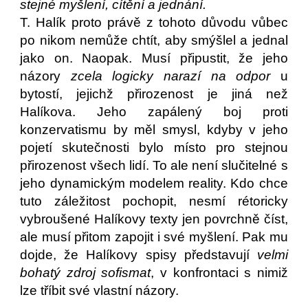
stejné myšlení, cítění a jednání.
T. Halík proto právě z tohoto důvodu vůbec
po nikom nemůže chtít, aby smýšlel a jednal
jako on. Naopak. Musí připustit, že jeho
názory
zcela logicky narazí na odpor
u
bytostí, jejichž přirozenost je jiná než
Halíkova. Jeho zapálený boj proti
konzervatismu by měl smysl, kdyby v jeho
pojetí skutečnosti bylo místo pro stejnou
přirozenost všech lidí. To ale není slučitelné s
jeho dynamickým modelem reality. Kdo chce
tuto záležitost pochopit, nesmí rétoricky
vybroušené Halíkovy texty jen povrchně číst,
ale musí přitom zapojit i své myšlení. Pak mu
dojde, že Halíkovy spisy představují
velmi
bohatý zdroj sofismat
, v konfrontaci s nimiž
lze tříbit své vlastní názory.