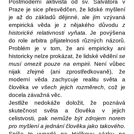
Postmoderní aktivista od sv. Salvátora v
Praze je sice přesvědčen, že lidské myšlení
je až do základů dějinné, ale jím vzývaná
empirická věda je z nějakého důvodu
z
historické relativnosti vyňata
. Je povýšena
do role arbitra přijatelnosti různých názorů.
Problém je v tom, že ani empiricky ani
historicky nelze prokázat, že lidské vědění
se
musí omezit pouze na empirii
. Není vůbec
nijak zřejmé (ani zprostředkovaně), že
moderní věda zachycuje realitu světa a
člověka
ve všech jejich rozměrech
, což je
docela závažná věc.
Jestliže nedokáže doložit, že poznává
skutečnost světa a člověka v jejich
celistvosti, pak
nemůže být zdrojem norem
pro myšlení a jednání člověka jako takového
.
Spíše to vypadá na Halíkovu sázku na