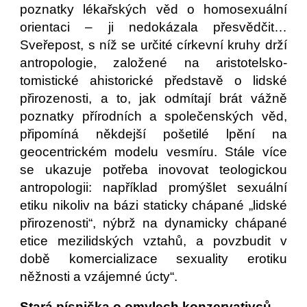
poznatky lékařských věd o homosexuální
orientaci – ji nedokázala přesvědčit…
Sveřepost, s níž se určité církevní kruhy drží
antropologie, založené na aristotelsko-
tomistické ahistorické představě o lidské
přirozenosti, a to, jak odmítají brát vážně
poznatky přírodních a společenských věd,
připomíná někdejší pošetilé lpění na
geocentrickém modelu vesmíru. Stále více
se ukazuje potřeba inovovat teologickou
antropologii: například promýšlet sexuální
etiku nikoliv na bázi staticky chápané „lidské
přirozenosti“, nýbrž na dynamicky chápané
etice mezilidských vztahů, a povzbudit v
době komercializace sexuality erotiku
něžnosti a vzájemné úcty“.
Stará písnička o omylech konzervativců