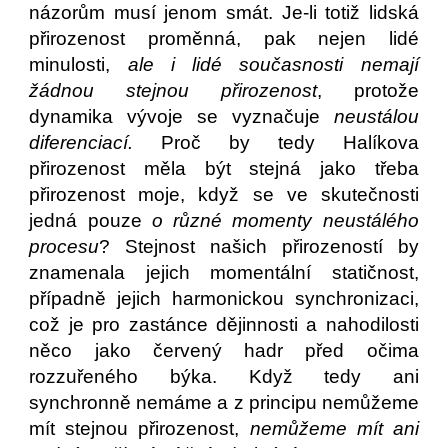
názorům musí jenom smát. Je-li totiž lidská
přirozenost proměnná, pak nejen lidé
minulosti,
ale i lidé současnosti nemají
žádnou stejnou přirozenost
, protože
dynamika vývoje se vyznačuje
neustálou
diferenciací.
Proč by tedy Halíkova
přirozenost měla být stejná jako třeba
přirozenost moje, když se ve skutečnosti
jedná pouze
o různé momenty neustálého
procesu
? Stejnost našich přirozeností by
znamenala jejich momentální statičnost,
případně jejich harmonickou synchronizaci,
což je pro zastánce dějinnosti a nahodilosti
něco jako červený hadr před očima
rozzuřeného býka. Když tedy ani
synchronně nemáme a z principu nemůžeme
mít stejnou přirozenost,
nemůžeme mít ani