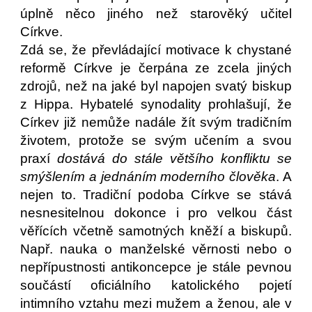
úplně něco jiného než starověký učitel
Církve.
Zdá se, že převládající motivace k chystané
reformě Církve je čerpána ze zcela jiných
zdrojů, než na jaké byl napojen svatý biskup
z Hippa. Hybatelé synodality prohlašují, že
Církev již nemůže nadále žít svým tradičním
životem, protože se svým učením a svou
praxí
dostává do stále většího konfliktu se
smýšlením a jednáním moderního člověka
. A
nejen to. Tradiční podoba Církve se stává
nesnesitelnou dokonce i pro velkou část
věřících včetně samotných kněží a biskupů.
Např. nauka o manželské věrnosti nebo o
nepřípustnosti antikoncepce je stále pevnou
součástí oficiálního katolického pojetí
intimního vztahu mezi mužem a ženou, ale v