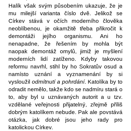
Halík však svým působením ukazuje, že je
mu milejší varianta číslo dvě. Jelikož se
Církev stává v očích moderního člověka
neoblíbenou, je okamžitě třeba přikročit k
demontáži jejího organismu. Ani ho
nenapadne, že řešením by mohla být
naopak demontáž omylů, jimiž je myšlení
moderních lidí zatíženo. Kdyby takovou
reformu navrhl, stihl by ho Sokratův osud a
namísto uznání a vyznamenání by si
vysloužil
odmítnutí a pohrdání
. Katolíka by to
odradit nemělo, takže kdo se nadmíru stará o
to, aby byl u uznávaných autorit a u tzv.
vzdělané veřejnosti přijatelný, zřejmě příliš
dobrým katolíkem nebude. Pak ale povstává
otázka, jak dobré jsou jeho rady pro
katolickou Církev.