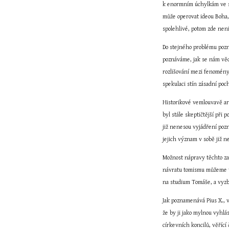
k enormním úchylkám ve svý
může operovat ideou Boha,
spolehlivé, potom zde není
Do stejného problému pozn
poznáváme, jak se nám věci
rozlišování mezi fenomény
spekulaci stín zásadní poc
Historikové vemlouvavě arg
byl stále skeptičtější při
již nenesou vyjádření pozn
jejich význam v sobě již 
Možnost nápravy těchto zav
návratu tomismu můžeme te
na studium Tomáše, a vyzbr
Jak poznamenává Pius X., v
že by ji jako mylnou vyhlá
církevních koncilů, věřící