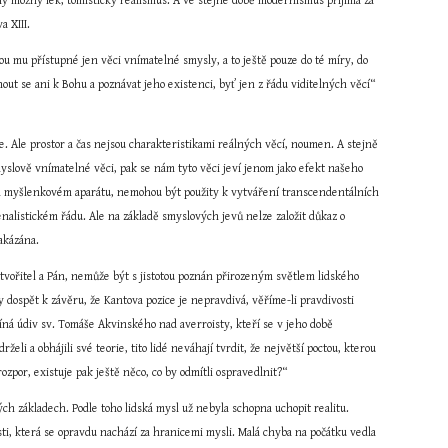
iný možný lék, tomistický realismus. A ve stejné době modernismus přijímá za 
a XIII.
ou mu přístupné jen věci vnímatelné smysly, a to ještě pouze do té míry, do 
ut se ani k Bohu a poznávat jeho existenci, byť jen z řádu viditelných věcí“ 
e. Ale prostor a čas nejsou charakteristikami reálných věcí, noumen. A stejně 
myslově vnímatelné věci, pak se nám tyto věci jeví jenom jako efekt našeho 
m myšlenkovém aparátu, nemohou být použity k vytváření transcendentálních 
alistickém řádu. Ale na základě smyslových jevů nelze založit důkaz o 
zakázána.
tvořitel a Pán, nemůže být s jistotou poznán přirozeným světlem lidského 
 dospět k závěru, že Kantova pozice je nepravdivá, věříme-li pravdivosti 
míná údiv sv. Tomáše Akvinského nad averroisty, kteří se v jeho době 
li a obhájili své teorie, tito lidé neváhají tvrdit, že největší poctou, kterou 
por, existuje pak ještě něco, co by odmítli ospravedlnit?“
ch základech. Podle toho lidská mysl už nebyla schopna uchopit realitu. 
, která se opravdu nachází za hranicemi mysli. Malá chyba na počátku vedla 