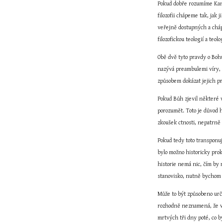
Pokud dobře rozumíme Kantov
filozofii chápeme tak, jak
veřejně dostupných a chápa
filozofickou teologií a te
Obě dvě tyto pravdy o Bohu 
nazývá preambulemi víry, n
způsobem dokázat jejich p
Pokud Bůh zjevil některé v
porozumět. Toto je důvod h
zkoušek ctnosti, nepatrně
Pokud tedy toto transponuj
bylo možno historicky prok
historie nemá nic, čím by 
stanovisko, nutně bychom 
Může to být způsobeno určit
rozhodně neznamená, že věř
mrtvých tři dny poté, co b