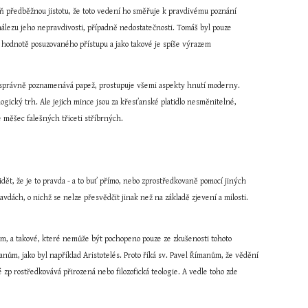
ň předběžnou jistotu, že toto vedení ho směřuje k pravdivému poznání 
álezu jeho nepravdivosti, případně nedostatečnosti. Tomáš byl pouze 
í hodnotě posuzovaného přístupu a jako takové je spíše výrazem 
jak správně poznamenává papež, prostupuje všemi aspekty hnutí moderny. 
ogický trh. Ale jejich mince jsou za křesťanské platidlo nesměnitelné, 
 měšec falešných třiceti stříbrných.
dět, že je to pravda - a to buť přímo, nebo zprostředkovaně pomocí jiných 
vdách, o nichž se nelze přesvědčit jinak než na základě zjevení a milosti. 
.
m, a takové, které nemůže být pochopeno pouze ze zkušenosti tohoto 
anům, jako byl například Aristotelés. Proto říká sv. Pavel Římanům, že vědění 
 zp rostředkovává přirozená nebo filozofická teologie. A vedle toho zde 