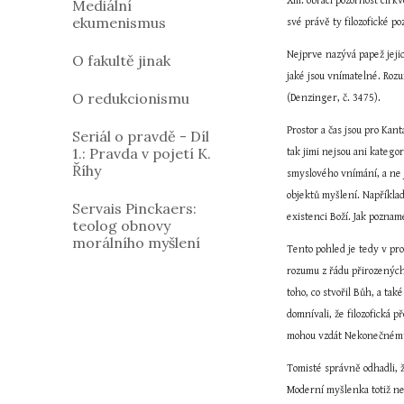
XIII. obrací pozornost cír
Mediální
ekumenismus
své právě ty filozofické po
Nejprve nazývá papež jejic
O fakultě jinak
jaké jsou vnímatelné. Rozu
O redukcionismu
(Denzinger, č. 3475).
Prostor a čas jsou pro Kan
Seriál o pravdě - Díl
1.: Pravda v pojetí K.
tak jimi nejsou ani katego
Říhy
smyslového vnímání, a ne 
objektů myšlení. Například
Servais Pinckaers:
existenci Boží. Jak poznam
teolog obnovy
morálního myšlení
Tento pohled je tedy v pr
rozumu z řádu přirozených 
toho, co stvořil Bůh, a ta
domnívali, že filozofická p
mohou vzdát Nekonečnému, j
Tomisté správně odhadli, ž
Moderní myšlenka totiž ne