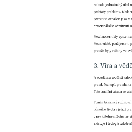
nebude jednoduchý úkol na
podstaty problému. Modern
povrchně označen jako zast
emocionálního odmítnutí n
Mezi modernisty byste marn
Modernisté, použijeme-li p
protože byly raženy ve sv
3. Víra a věd
Je odedávna součástí katol
pravd. Pochopit pravdu na 
Tato tradiční zásada se zdá
Tomáš Akvinský rozlišoval
lidského života a jehož pr
o neviditelném Bohu lze zí
existuje i teologie založe