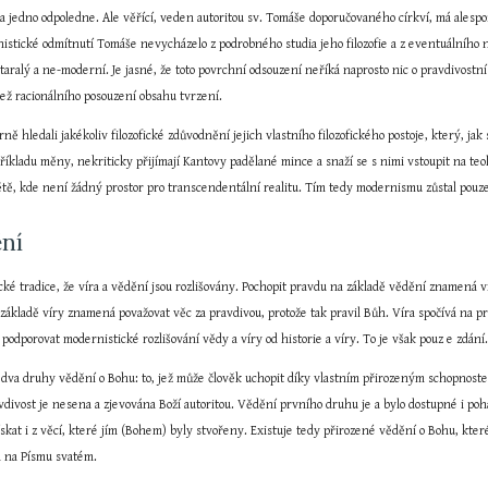
 jedno odpoledne. Ale věřící, veden autoritou sv. Tomáše doporučovaného církví, má alespo
istické odmítnutí Tomáše nevycházelo z podrobného studia jeho filozofie a z eventuálního n
aralý a ne-moderní. Je jasné, že toto povrchní odsouzení neříká naprosto nic o pravdivostn
ež racionálního posouzení obsahu tvrzení.
ě hledali jakékoliv filozofické zdůvodnění jejich vlastního filozofického postoje, který, 
říkladu měny, nekriticky přijímají Kantovy padělané mince a snaží se s nimi vstoupit na teol
ětě, kde není žádný prostor pro transcendentální realitu. Tím tedy modernismu zůstal pouze
ění
ické tradice, že víra a vědění jsou rozlišovány. Pochopit pravdu na základě vědění znamená vi
základě víry znamená považovat věc za pravdivou, protože tak pravil Bůh. Víra spočívá na pra
 podporovat modernistické rozlišování vědy a víry od historie a víry. To je však pouz e zdání
 dva druhy vědění o Bohu: to, jež může člověk uchopit díky vlastním přirozeným schopnoste
avdivost je nesena a zjevována Boží autoritou. Vědění prvního druhu je a bylo dostupné i poh
skat i z věcí, které jím (Bohem) byly stvořeny. Existuje tedy přirozené vědění o Bohu, které
ná na Písmu svatém.