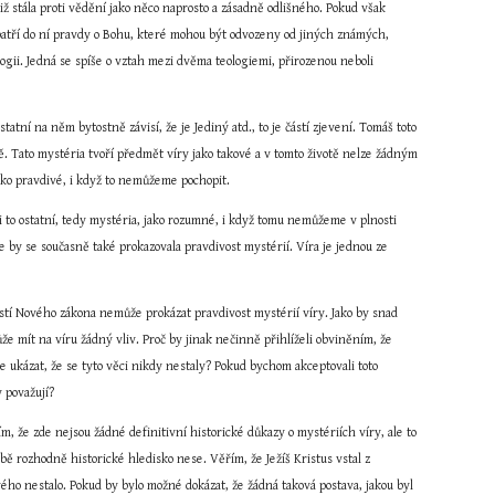
tiž stála proti vědění jako něco naprosto a zásadně odlišného. Pokud však 
y patří do ní pravdy o Bohu, které mohou být odvozeny od jiných známých, 
gii. Jedná se spíše o vztah mezi dvěma teologiemi, přirozenou neboli 
atní na něm bytostně závisí, že je Jediný atd., to je částí zjevení. Tomáš toto 
. Tato mystéria tvoří předmět víry jako takové a v tomto životě nelze žádným 
ako pravdivé, i když to nemůžeme pochopit.
i to ostatní, tedy mystéria, jako rozumné, i když tomu nemůžeme v plnosti 
by se současně také prokazovala pravdivost mystérií. Víra je jednou ze 
ostí Nového zákona nemůže prokázat pravdivost mystérií víry. Jako by snad 
e mít na víru žádný vliv. Proč by jinak nečinně přihlíželi obviněním, že 
e ukázat, že se tyto věci nikdy nestaly? Pokud bychom akceptovali toto 
 považují?
ím, že zde nejsou žádné definitivní historické důkazy o mystériích víry, ale to 
bě rozhodně historické hledisko nese. Věřím, že Ježíš Kristus vstal z 
vého nestalo. Pokud by bylo možné dokázat, že žádná taková postava, jakou byl 