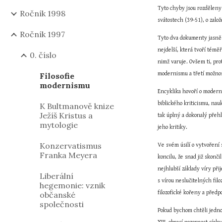
Tyto chyby jsou rozděleny 
Ročník 1998
svátostech (39-51), o zal
Ročník 1997
Tyto dva dokumenty jasně d
nejdelší, která tvoří témě
0. číslo
nimž varuje. Ovšem ti, pro
modernismu a třetí možnost
Filosofie
modernismu
Encyklika hovoří o moderni
biblického kriticismu, na
K Bultmanově knize
Ježíš Kristus a
tak úplný a dokonalý přehl
mytologie
jeho kritiky.
Konzervatismus
Ve svém úsilí o vytvoření
Franka Meyera
koncilu, že snad již skonč
nejhlubší základy víry přij
Liberální
s vírou neslučitelných fil
hegemonie: vznik
filozofické kořeny a předp
občanské
společnosti
Pokud bychom chtěli jedno