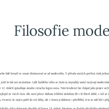
ip to main content
Skip to navigat
Filosofie mod
sebe lidé krouží ve snaze distancovat se od moderního. V přívalu nových prefixů však jedno
 jistě to tak ani nezůstane. Lidé každého věku se často (a nejraději sami) nazývají moderními
e 12. století způsobuje mnoho vzruchu logica nova. Tuto tendenci lze chápat jako projev ur
 nejlepší ze všech časů. Ale není přece žádnou zvláštní zásluhou žít v té které době, v níž se
, tvrzení, že nejen patří do své doby, ale v čemsi ji dokonce i předbíhá. A to se zdá být i př
olické církvi datované obvykle od konce 19. století, kterému se dostalo oficiálního odmítnutí