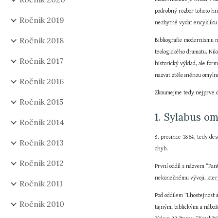
podrobný rozbor tohoto hnu
Ročník 2019
nezbytné vydat encykliku
Ročník 2018
Bibliografie modernismu ne
teologického dramatu. Niko
Ročník 2017
historický výklad, ale for
nazvat ztělesněnou omylnos
Ročník 2016
Zkoumejme tedy nejprve ob
Ročník 2015
1. Sylabus o
Ročník 2014
8. prosince 1864, tedy des
Ročník 2013
chyb.
Ročník 2012
První oddíl s názvem ”Pan
nekonečnému vývoji, který
Ročník 2011
Pod oddílem ”Lhostejnost 
Ročník 2010
tajnými biblickými a nábož