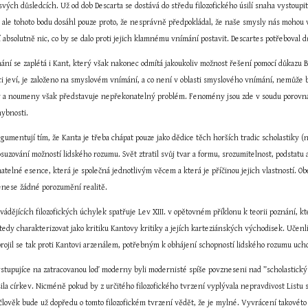
ch důsledcích. Už od dob Descarta se dostává do středu filozofického úsilí snaha vystoupit
 ale tohoto bodu dosáhl pouze proto, že nesprávně předpokládal, že naše smysly nás mohou 
 absolutně nic, co by se dalo proti jejich klamnému vnímání postavit. Descartes potřeboval dů
ání se zaplétá i Kant, který však nakonec odmítá jakoukoliv možnost řešení pomocí důkazu B
 jeví, je založeno na smyslovém vnímání, a co není v oblasti smyslového vnímání, nemůže bý
 a noumeny však představuje nepřekonatelný problém. Fenomény jsou zde v soudu porovnáv
hybnosti.
umentují tím, že Kanta je třeba chápat pouze jako dědice těch horších tradic scholastiky (n
 posuzování možností lidského rozumu. Svět ztratil svůj tvar a formu, srozumitelnost, podstatu
atelné esence, která je společná jednotlivým věcem a která je příčinou jejich vlastností. Ob
nenese žádné porozumění realitě.
ádějících filozofických úchylek spatřuje Lev XIII. v opětovném příklonu k teorii poznání, k
dy charakterizovat jako kritiku Kantovy kritiky a jejích karteziánských východisek. Učenli
ojil se tak proti Kantovi arzenálem, potřebným k obhájení schopností lidského rozumu uchopi
stupujíce na zatracovanou loď moderny byli modernisté spíše povzneseni nad ”scholastický i
sila církev. Nicméně pokud by z určitého filozofického tvrzení vyplývala nepravdivost Listu s
 člověk bude už dopředu o tomto filozofickém tvrzení vědět, že je mylné. Vyvrácení takovéto p