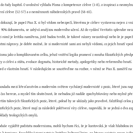
do řady kapitol. O uvolnění výkladu Písma z kompetence církve (1-8), o inspiraci a neomylnos
ožení církve (52-57) a o neměnnosti náboženských pravd (58-65).
okazují, že papež Pius X. si byl vědom nebezpečí, kterému je církev vystavena nejen z vnějšk
ř 90% dokumentu, se zabývá analýzou moderního učení. Až do vydání Veritatis splendor nezac
ti nimž je kritika namířena, jistě budou tvrdit, že takové názory nezastávají nebo že je pap
mi nápravy. Je dobře možné, že si modernisté sami ani nebyli vědomi, co jejich hnutí vposl
smu jako o komplikovaném celku, jehož vnitřní logika pramení z mnoha filozofických předpok
uky o církvi a státu, evoluce dogmatu, historické metody, apologetiky nebo reformního hnut
ed o vlastním hnutí. V následujícím se soustřeďme na rozbor, v němž se Pius X. zaměřil na fi
 souladu mezi křesťanstvím a moderním světem vycházejí modernisté z pozic, které jsou napr
il čas hereze, a myslel tím skutečnost, že nebudou již nadále zpochybňovány nebo mylně pře
etím takových filozofických pozic, které, pokud by se ukázaly jako pravdivé, falzifikují celou 
ozofických pozic, které mají za následek pokřivení víry církve, napovídá, že se jedná o dva 
oklady teologických omylů.
duše vyjádřit podstatu modernismu, mohli bychom říci, že je kantovská. Je však hlubokou ir