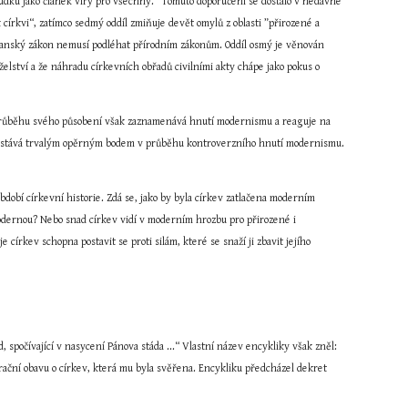
úsudku jako článek víry pro všechny.“ Tomuto doporučení se dostalo v nedávné 
 církvi“, zatímco sedmý oddíl zmiňuje devět omylů z oblasti ”přirozené a 
 občanský zákon nemusí podléhat přírodním zákonům. Oddíl osmý je věnován 
lství a že náhradu církevních obřadů civilními akty chápe jako pokus o 
V průběhu svého působení však zaznamenává hnutí modernismu a reaguje na 
 stává trvalým opěrným bodem v průběhu kontroverzního hnutí modernismu. 
dobí církevní historie. Zdá se, jako by byla církev zatlačena moderním 
modernou? Nebo snad církev vidí v moderním hrozbu pro přirozené i 
rkev schopna postavit se proti silám, které se snaží ji zbavit jejího 
: ”Svěřený úřad, spočívající v nasycení Pánova stáda ...“ Vlastní název encykliky však zněl: 
ční obavu o církev, která mu byla svěřena. Encykliku předcházel dekret 