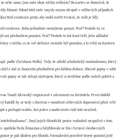
 ze sebe sama. Jsou naše ideje něčím reálným? Descartes se domníval, že 
vždy klamat. Pokud totiž naše smysly nejsou alespoň v některých případech 
kaz Boží existence proto, aby mohl ověřit tvrzení, že sníh je bílý.
oží existence. Boha jednoduše nemůžeme poznat. Proč? Protože to, co 
t ani předmětem poznání. Proč? Protože to tak Kant řekl. Jeho základní 
ány s něčím, co ze své definice nemůže být poznáno, a to vrhá na Kantovu 
apř. podle Christiana Wolfa). Tedy že zdědil scholastický nominalismus, který 
 a účel a stal se iluzorním předmětem pro lidskou diskusi. Obecné pojmy v sobě 
ecné pojmy se tak stávají nástrojem, který si utváříme podle našich potřeb a 
terou Tomáš Akvinský rozpracoval v návaznosti na Aristotela. První období 
vý katolík by se tedy s důvěrou v moudrost církevních doporučení pilně vrhl 
t a pochopit realitu. Ani jeden z modernistů však toto neučinil.
ntelektualismus“. Omyl jejich filozofické pozice rozhodně nespočívá v tom, 
v. apoštola Pavla Římanům a falzifikovala se tím i tvrzení všeobecných 
ozice je pak úkolem pro filozofa. Formulování pravdivé teorie poznání jistě 