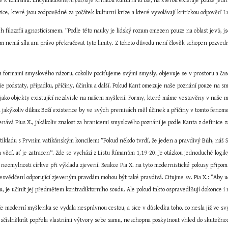
kve k tomismu. Encyklika
Aeterni patris 
je kritikou kulturní krize, na kterou existuje pouze jed
zice, které jsou zodpovědné za počátek kulturní krize a které vyvolávají kritickou odpověď Lv
h filozofii agnosticismem. ”Podle této nauky je lidský rozum omezen pouze na oblast jevů, js
m nemá sílu ani právo překračovat tyto limity. Z tohoto důvodu není člověk schopen pozvedno
ta formami smyslového názoru, cokoliv pociťujeme svými smysly, objevuje se v prostoru a čas
rie podstaty, případku, příčiny, účinku a další. Pokud Kant omezuje naše poznání pouze na s
jako objekty existující nezávisle na našem myšlení. Formy, které máme vestavěny v naše 
 jakýkoliv důkaz Boží existence by ve svých premisách měl účinek a příčiny v tomto fenomen
enává Pius X., jakákoliv znalost za hranicemi smyslového poznání je podle Kanta z definice 
otikladu s Prvním vatikánským koncilem: ”Pokud někdo tvrdí, že jeden a pravdivý Bůh, náš S
věcí, ať je zatracen“. Zde se vychází z Listu Římanům 1,19-20. Je otázkou jednoduché logiky
ké neomylnosti církve při výkladu zjevení. Reakce Pia X. na tyto modernistické pokusy připo
řesvědčení odporující zjeveným pravdám mohou být také pravdivá. Citujme sv. Pia X.: ”Aby udrže
e učinit jej předmětem kontradiktorního soudu. Ale pokud takto ospravedlňují dokonce i roz
e moderní myšlenka se vydala nesprávnou cestou, a sice v důsledku toho, co nesla již ve svý
sčíslněkrát popřela vlastními výtvory sebe samu, neschopna poskytnout vhled do skutečnosti