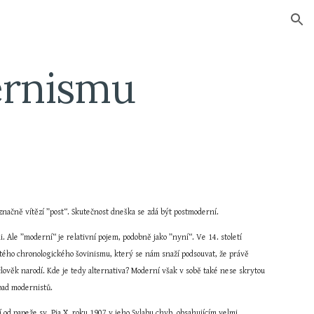
ion
ernismu
značně vítězí ”post“. Skutečnost dneška se zdá být postmoderní.
. Ale ”moderní“ je relativní pojem, podobně jako ”nyní“. Ve 14. století 
čitého chronologického šovinismu, který se nám snaží podsouvat, že právě 
 člověk narodí. Kde je tedy alternativa? Moderní však v sobě také nese skrytou 
ípad modernistů.
 od papeže sv. Pia X. roku 1907 v jeho Sylabu chyb, obsahujícím velmi 