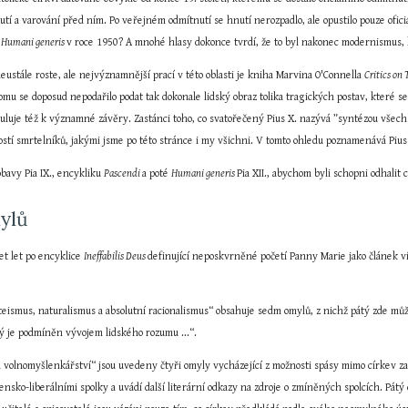
tí a varování před ním. Po veřejném odmítnutí se hnutí nerozpadlo, ale opustilo pouze oficiál
 
Humani generis 
v roce 1950? A mnohé hlasy dokonce tvrdí, že to byl nakonec modernismus, kdo
ustále roste, ale nejvýznamnější prací v této oblasti je kniha Marvina O'Connella 
Critics on 
mu se doposud nepodařilo podat tak dokonale lidský obraz tolika tragických postav, které s
muluje též k významné závěry. Zastánci toho, co svatořečený Pius X. nazývá ”syntézou všech h
tí smrtelníků, jakými jsme po této stránce i my všichni. V tomto ohledu poznamenává Pius X
avy Pia IX., encykliku 
Pascendi 
a poté 
Humani generis 
Pia XII., abychom byli schopni odhali
mylů
et let po encyklice 
Ineffabilis Deus 
definující neposkvrněné početí Panny Marie jako článek ví
teismus, naturalismus a absolutní racionalismus“ obsahuje sedm omylů, z nichž pátý zde mů
 je podmíněn vývojem lidského rozumu ...“.
a volnomyšlenkářství“ jsou uvedeny čtyři omyly vycházející z možnosti spásy mimo církev z
ensko-liberálními spolky a uvádí další literární odkazy na zdroje o zmíněných spolcích. Pátý o