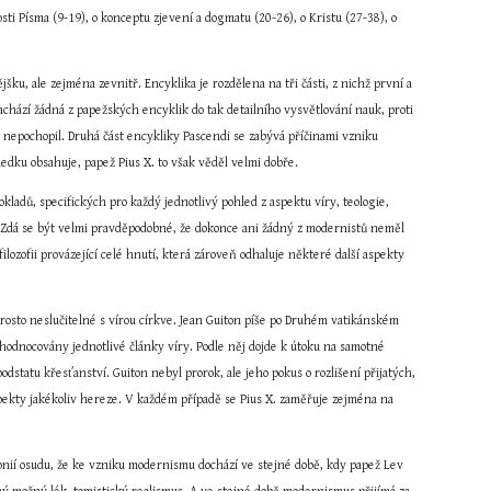
ti Písma (9-19), o konceptu zjevení a dogmatu (20-26), o Kristu (27-38), o 
u, ale zejména zevnitř. Encyklika je rozdělena na tři části, z nichž první a 
hází žádná z papežských encyklik do tak detailního vysvětlování nauk, proti 
ež nepochopil. Druhá část encykliky Pascendi se zabývá příčinami vzniku 
edku obsahuje, papež Pius X. to však věděl velmi dobře.
ladů, specifických pro každý jednotlivý pohled z aspektu víry, teologie, 
í. Zdá se být velmi pravděpodobné, že dokonce ani žádný z modernistů neměl 
lozofii provázející celé hnutí, která zároveň odhaluje některé další aspekty 
osto neslučitelné s vírou církve. Jean Guiton píše po Druhém vatikánském 
hodnocovány jednotlivé články víry. Podle něj dojde k útoku na samotné 
podstatu křesťanství. Guiton nebyl prorok, ale jeho pokus o rozlišení přijatých, 
aspekty jakékoliv hereze. V každém případě se Pius X. zaměřuje zejména na 
onií osudu, že ke vzniku modernismu dochází ve stejné době, kdy papež Lev 