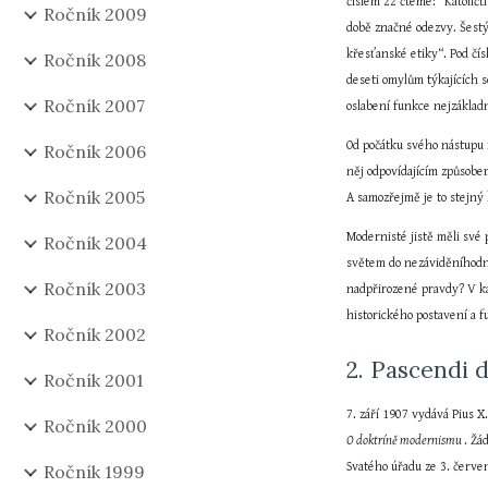
číslem 22 čteme: ”Katoličt
Ročník 2009
době značné odezvy. Šestý 
křesťanské etiky“. Pod čís
Ročník 2008
deseti omylům týkajících s
Ročník 2007
oslabení funkce nejzákladn
Od počátku svého nástupu 
Ročník 2006
něj odpovídajícím způsobe
Ročník 2005
A samozřejmě je to stejný
Modernisté jistě měli své 
Ročník 2004
světem do nezáviděníhodné
Ročník 2003
nadpřirozené pravdy? V kaž
historického postavení a f
Ročník 2002
2. Pascendi d
Ročník 2001
7. září 1907 vydává Pius X
Ročník 2000
O doktríně modernismu 
. Žá
Svatého úřadu ze 3. červe
Ročník 1999