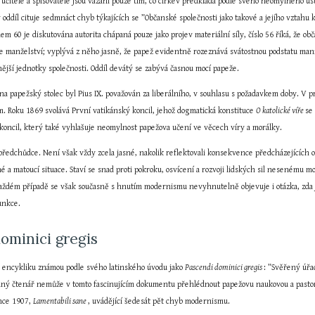
í učitelé a spisovatelé jsou vázáni pouze tím, co církev předkládá podle svého neomylného 
oddíl cituje sedmnáct chyb týkajících se ”Občanské společnosti jako takové a jejího vztahu k
lem 60 je diskutována autorita chápaná pouze jako projev materiální síly, číslo 56 říká, že
e manželství; vyplývá z něho jasně, že papež evidentně rozeznává svátostnou podstatu manže
ější jednotky společnosti. Oddíl devátý se zabývá časnou mocí papeže.
na papežský stolec byl Pius IX. považován za liberálního, v souhlasu s požadavkem doby. 
m. Roku 1869 svolává První vatikánský koncil, jehož dogmatická konstituce 
O katolické víře 
se
 koncil, který také vyhlašuje neomylnost papežova učení ve věcech víry a morálky.
předchůdce. Není však vždy zcela jasné, nakolik reflektovali konsekvence předcházejících ob
 a matoucí situace. Staví se snad proti pokroku, osvícení a rozvoji lidských sil nesenému 
dém případě se však současně s hnutím modernismu nevyhnutelně objevuje i otázka, zda je cí
unkce.
ominici gregis
. encykliku známou podle svého latinského úvodu jako 
Pascendi dominici gregis 
dný čtenář nemůže v tomto fascinujícím dokumentu přehlédnout papežovu naukovou a pastora
nce 1907, 
Lamentabili sane 
, uvádějící šedesát pět chyb modernismu.