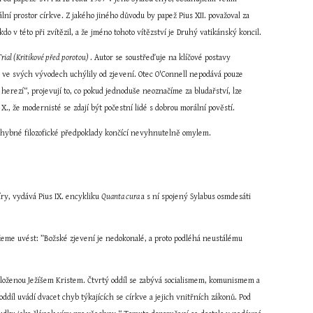
ní prostor církve. Z jakého jiného důvodu by papež Pius XII. považoval za 
 v této při zvítězil, a že jméno tohoto vítězství je Druhý vatikánský koncil.
Trial (Kritikové před porotou) 
. Autor se soustřeďuje na klíčové postavy 
e ve svých vývodech uchýlily od zjevení. Otec O'Connell nepodává pouze 
erezí“, projevují to, co pokud jednoduše neoznačíme za bludařství, lze 
., že modernisté se zdají být počestní lidé s dobrou morální pověstí.
t chybné filozofické předpoklady končící nevyhnutelně omylem.
ry, vydává Pius IX. encykliku 
Quanta cura 
a s ní spojený Sylabus osmdesáti 
žeme uvést: ”Božské zjevení je nedokonalé, a proto podléhá neustálému 
aloženou Ježíšem Kristem. Čtvrtý oddíl se zabývá socialismem, komunismem a 
ddíl uvádí dvacet chyb týkajících se církve a jejich vnitřních zákonů. Pod 