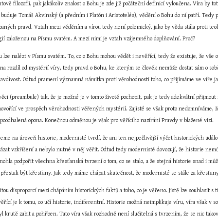
ě filozofii, pak jakákoliv znalost o Bohu je zde již počáteční definicí vyloučena. Víra by to
 ji buduje Tomáš Akvinský (a předním i Platón i Aristotelés), vědění o Bohu do ní patří. Ted
ných pravd. Vztah mezi věděním a vírou tedy není polemický, jako by věda stála proti teolo
ologií založenou na Písmu svatém. A mezi nimi je vztah vzájemného doplňování. Proč?
lze nalézt v Písmu svatém. To, co o Bohu mohou vědět i nevěřící, tedy že existuje, že vše ost
a rozdíl od mystérií víry, tedy pravd o Bohu, ke kterým se člověk nemůže dostat sám o sobě
ravdivost. Odtud pramení významná námitka proti věrohodnosti toho, co přijímáme ve víře j
ěci (preambule) tak, že je možné je v tomto životě pochopit, pak je tedy adekvátní přijmout 
ovořící ve prospěch věrohodnosti věřených mystérií. Zajisté se však proto nedomníváme, že 
 poodhalená opona. Konečnou odměnou je však pro věřícího nazírání Pravdy v blažené vizi.
eme na úroveň historie, modernisté tvrdí, že ani ten nejpečlivější výčet historických udál
ázat vzkříšení a nebylo nutné v něj věřit. Odtud tedy modernisté dovozují, že historie nemůž
mohla podpořit všechna křesťanská tvrzení o tom, co se stalo, a že stejná historie snad i můž
přestali být křesťany. Jak tedy máme chápat skutečnost, že modernisté se stále za křesťany
ou disproporcí mezi chápáním historických faktů a toho, co je věřeno. Jistě lze souhlasit s t
ící je k tomu, co učí historie, indiferentní. Historie možná neimplikuje víru, víra však v so
yl krutě zabit a pohřben. Tato víra však rozhodně není slučitelná s tvrzením, že se nic tako