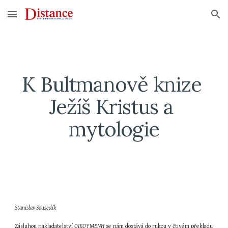
Skip to main content
Skip to navigation
K Bultmanově knize 
Ježíš Kristus a 
mytologie
Stanislav Sousedík
Zásluhou nakladatelství 
OIKOYMENH
 se nám dostává do rukou v čtivém překladu 