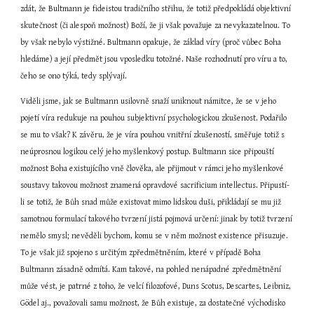
zdát, že Bultmann je fideistou tradičního střihu, že totiž předpokládá objektivní 
skutečnost (či alespoň možnost) Boží, že ji však považuje za nevykazatelnou. To 
by však nebylo výstižné. Bultmann opakuje, že základ víry (proč vůbec Boha 
hledáme) a její předmět jsou vposledku totožné. Naše rozhodnutí pro víru a to, 
čeho se ono týká, tedy splývají.
Viděli jsme, jak se Bultmann usilovně snaží uniknout námitce, že se v jeho 
pojetí víra redukuje na pouhou subjektivní psychologickou zkušenost. Podařilo 
se mu to však? K závěru, že je víra pouhou vnitřní zkušeností, směřuje totiž s 
neúprosnou logikou celý jeho myšlenkový postup. Bultmann sice připouští 
možnost Boha existujícího vně člověka, ale přijmout v rámci jeho myšlenkové 
soustavy takovou možnost znamená opravdové sacrificium intellectus. Připustí-
li se totiž, že Bůh snad může existovat mimo lidskou duši, přikládají se mu již 
samotnou formulací takového tvrzení jistá pojmová určení: jinak by totiž tvrzení 
nemělo smysl; nevěděli bychom, komu se v něm možnost existence přisuzuje. 
To je však již spojeno s určitým zpředmětněním, které v případě Boha 
Bultmann zásadně odmítá. Kam takové, na pohled nenápadné zpředmětnění 
může vést, je patrné z toho, že velcí filozofové, Duns Scotus, Descartes, Leibniz, 
Gödel aj., považovali samu možnost, že Bůh existuje, za dostatečné východisko 