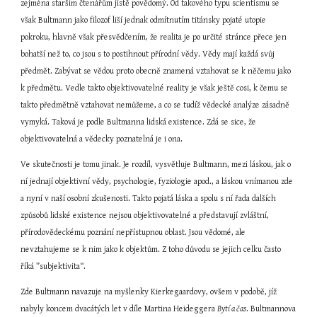
zejména starším čtenářům jistě povědomý. Od takového typu scientismu se 
však Bultmann jako filozof liší jednak odmítnutím titánsky pojaté utopie 
pokroku, hlavně však přesvědčením, že realita je po určité stránce přece jen 
bohatší než to, co jsou s to postihnout přírodní vědy. Vědy mají každá svůj 
předmět. Zabývat se vědou proto obecně znamená vztahovat se k něčemu jako 
k předmětu. Vedle takto objektivovatelné reality je však ještě cosi, k čemu se 
takto předmětně vztahovat nemůžeme, a co se tudíž vědecké analýze zásadně 
vymyká. Taková je podle Bultmanna lidská existence. Zdá se sice, že 
objektivovatelná a vědecky poznatelná je i ona.
Ve skutečnosti je tomu jinak. Je rozdíl, vysvětluje Bultmann, mezi láskou, jak o 
ní jednají objektivní vědy, psychologie, fyziologie apod., a láskou vnímanou zde 
a nyní v naší osobní zkušenosti. Takto pojatá láska a spolu s ní řada dalších 
způsobů lidské existence nejsou objektivovatelné a představují zvláštní, 
přírodovědeckému poznání nepřístupnou oblast. Jsou vědomé, ale 
nevztahujeme se k nim jako k objektům. Z toho důvodu se jejich celku často 
říká ”subjektivita“.
Zde Bultmann navazuje na myšlenky Kierkegaardovy, ovšem v podobě, jíž 
nabyly koncem dvacátých let v díle Martina Heideggera 
Bytí a čas
. Bultmannova 