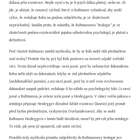
důkazu jeho existence. Nejde nyní o to, je-li jejich důkaz platný, nebo ne. Oč 
jde, je ukázat, že nouzový východ, který si Bultmann vybudoval, aby unikl 
výtce, že redukuje Boha na pouhou subjektivitu, je ve skutečnosti 
neprůchodný. Soudím proto, že námitka, že Bultmannova ”teologie“ je ve 
skutečnosti pouhou existenciálně pojatou náboženskou psychologií, je platná a 
definitivní.
Proč vlastně Bultmann zamítá myšlenku, že by se Bůh mohl stát předmětem 
naší úvahy? Protože tím by prý byl Bůh postaven na úroveň nějaké světské 
věci. Tento důvod nepřesvědčuje: není jasné, proč by nekonečně dokonalému 
Bohu mělo ubýt na dokonalosti, kdyby se stal předmětem nějakého 
(nedokonalého) poznání, a ani není jasné, proč by si měl svou svrchovanou 
dokonalost naopak podržet, redukuje-li ho někdo na psychologický fakt. Co není 
jasné u Bultmanna, je ovšem zcela jasné u Heideggera. V rámci svého pokusu o 
ontologii připisuje Heidegger důvodně lidské existenci (Dasein) jistý primát 
před bytím předmětným, výskytovým (Vorhandensein). Aby se mohl 
Bultmann Heideggera v tomto bodě dovolávat, musel by převzít jeho ontologii. 
To však, jak jsem již upozornil, náš autor nečiní.
Pronikla tedy myšlenka primátu subjektivity do Bultmannovy teologie jen 