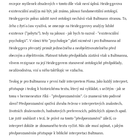
recepce myšlenek obsažených v tomto díle však není úplná. Heideggerova 
existenciální analýza má být, jak známo, jakousi fundamentální ontologií. 
Heideggerův pokus založit nově ontologii nechává však Bultmann stranou. To, 
čeho z 
Bytí a času
 využívá, se omezuje na Heideggerovy analýzy lidské 
existence (”pobytu“), tedy na jakousi - jak bych to nazval - ”existenciální 
psychologii“. V rámci této ”psychologie“ platí nicméně i pro Bultmanna od 
Heideggera převzatý primát jedinečného a neobjektivovatelného před 
obecným a objektivním. Platnost tohoto předpokladu zůstává však u Bultmanna, 
vlivem rezignace na její Heideggerem stanovené ontologické předpoklady, 
nezdůvodněna, visí u něho takříkajíc ve vzduchu.
Teolog je pro Bultmanna v první řadě interpretem Písma. Jako každý interpret, 
přistupuje i teolog k historickému textu, který má vykládat, s určitým - jak se 
tomu v hermeneutice říká - ”předporozuměním“. Co znamená toto podivné 
slovo? Předporozumění spočívá zhruba řečeno v interpretových znalostech, 
životních zkušenostech, hodnotových preferencích, politických zájmech apod. 
Lze jistě souhlasit s tezí, že právě na tomto ”předporozumění“ záleží, co 
interpret dokáže ze zkoumaného textu vyčíst. Nás zde musí zajímat, s jakým 
předporozuměním přistupuje k biblické interpretaci Bultmann.