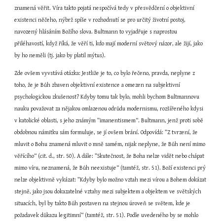
znamená věřit. Víra takto pojatá nespočívá tedy v přesvědčení o objektivní 
existenci něčeho, nýbrž spíše v rozhodnutí se pro určitý životní postoj, 
navozený hlásáním Božího slova. Bultmann to vyjadřuje s naprostou 
přiléhavostí, když říká, že věří ti, kdo mají moderní světový názor, ale žijí, jako 
by ho neměli (tj. jako by platil mýtus).
Zde ovšem vyvstává otázka: Jestliže je to, co bylo řečeno, pravda, neplyne z 
toho, že je Bůh zbaven objektivní existence a omezen na subjektivní 
psychologickou zkušenost? Kdyby tomu tak bylo, mohli bychom Bultmannovu 
nauku považovat za nějakou omlazenou odrůdu modernismu, rozšířeného kdysi 
v katolické oblasti, s jeho známým ”imanentismem“. Bultmann, jenž proti sobě 
obdobnou námitku sám formuluje, se jí ovšem brání. Odpovídá: ”Z tvrzení, že 
mluvit o Bohu znamená mluvit o mně samém, nijak neplyne, že Bůh není mimo 
věřícího“ (cit. d., str. 50). A dále: ”Skutečnost, že Boha nelze vidět nebo chápat 
mimo víru, neznamená, že Bůh neexistuje“ (tamtéž, str. 51). Boží existenci prý 
nelze objektivně vykázat: ”Kdyby bylo možno vztah mezi vírou a Bohem dokázat 
stejně, jako jsou dokazatelné vztahy mezi subjektem a objektem ve světských 
situacích, byl by takto Bůh postaven na stejnou úroveň se světem, kde je 
požadavek důkazu legitimní“ (tamtéž, str. 51). Podle uvedeného by se mohlo 