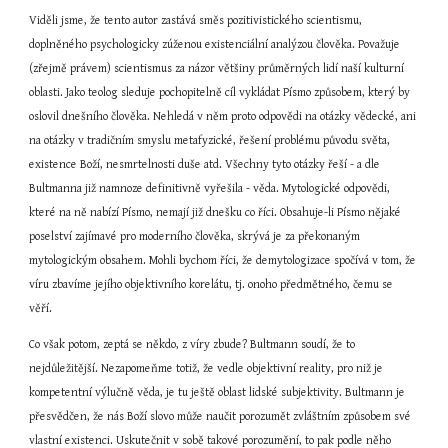
Viděli jsme, že tento autor zastává směs pozitivistického scientismu, 
doplněného psychologicky zúženou existenciální analýzou člověka. Považuje 
(zřejmě právem) scientismus za názor většiny průměrných lidí naší kulturní 
oblasti. Jako teolog sleduje pochopitelně cíl vykládat Písmo způsobem, který by 
oslovil dnešního člověka. Nehledá v něm proto odpovědi na otázky vědecké, ani 
na otázky v tradičním smyslu metafyzické, řešení problému původu světa, 
existence Boží, nesmrtelnosti duše atd. Všechny tyto otázky řeší - a dle 
Bultmanna již namnoze definitivně vyřešila - věda. Mytologické odpovědi, 
které na ně nabízí Písmo, nemají již dnešku co říci. Obsahuje-li Písmo nějaké 
poselství zajímavé pro moderního člověka, skrývá je za překonaným 
mytologickým obsahem. Mohli bychom říci, že demytologizace spočívá v tom, že 
víru zbavíme jejího objektivního korelátu, tj. onoho předmětného, čemu se 
věří.
Co však potom, zeptá se někdo, z víry zbude? Bultmann soudí, že to 
nejdůležitější. Nezapomeňme totiž, že vedle objektivní reality, pro niž je 
kompetentní výlučně věda, je tu ještě oblast lidské subjektivity. Bultmann je 
přesvědčen, že nás Boží slovo může naučit porozumět zvláštním způsobem své 
vlastní existenci. Uskutečnit v sobě takové porozumění, to pak podle něho 