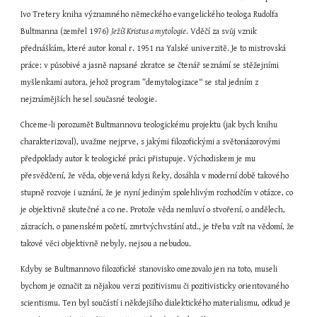
Ivo Tretery kniha významného německého evangelického teologa Rudolfa 
Bultmanna (zemřel 1976) 
Ježíš Kristus a mytologie
. Vděčí za svůj vznik 
přednáškám, které autor konal r. 1951 na Yalské univerzitě. Je to mistrovská 
práce: v působivé a jasně napsané zkratce se čtenář seznámí se stěžejními 
myšlenkami autora, jehož program ”demytologizace“ se stal jedním z 
nejznámějších hesel současné teologie.
Chceme-li porozumět Bultmannovu teologickému projektu (jak bych knihu 
charakterizoval), uvažme nejprve, s jakými filozofickými a světonázorovými 
předpoklady autor k teologické práci přistupuje. Východiskem je mu 
přesvědčení, že věda, objevená kdysi Řeky, dosáhla v moderní době takového 
stupně rozvoje i uznání, že je nyní jediným spolehlivým rozhodčím v otázce, co 
je objektivně skutečné a co ne. Protože věda nemluví o stvoření, o andělech, 
zázracích, o panenském početí, zmrtvýchvstání atd., je třeba vzít na vědomí, že 
takové věci objektivně nebyly, nejsou a nebudou.
Kdyby se Bultmannovo filozofické stanovisko omezovalo jen na toto, museli 
bychom je označit za nějakou verzi pozitivismu či pozitivisticky orientovaného 
scientismu. Ten byl součástí i někdejšího dialektického materialismu, odkud je 