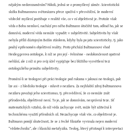
nějakým nedorozuměním? Nikoli, jedná se o promyšlený záměr. Scientistická 
složka Bultmannova světonázoru přece spočívá v přesvědční, že moderní 
vědecké myšlení postihuje v realitě vše, co v ní objektivně je. Protože však 
věda o Bohu nemluví, nachází pro něho Bultmann útočiště tam, odkud ho, jak se 
domnívá, moderní věda nemůže vypudit: v subjektivitě. Subjektivita by však 
nebyla příliš důstojným Božím stánkem, kdyby byla po jata scientisticky, tj. jako 
pouhý epifenomén objektivní reality. Proto přichází Bultmannovi vhod 
Heideggerova ontologie, k níž se pro její - řekněme - nedokončenost opatrně 
nehlásí, ale z níž si pro svůj účel vypůjčuje bez bližšího vysvětlení tezi 
ontologického primátu subjektivity.
Promění-li se teologovi při práci teologie pod rukama v jakousi ne-teologii, pak 
lze asi - z hlediska teologie - mluvit o nezdaru. Za nejhlubší zdroj Bultmannova 
nezdaru považuji jeho scientismus, tj. přesvědčení, že co nemůže znát 
přírodověda, objektivně není. To je, jak se domnívám, nesprávná teze. Síť 
matematických vztahů, do níž věda zachycuje svět, může být užitečná k 
technickému využití přírodních sil. Nezachycuje však vše, co objektivně je. 
Bultmann pomíjí skutečnost, že se z řecké filozofie vyvinula nejen moderní 
”vědotechnika“, ale i klasická metafyzika. Teolog, který přistoupí k interpretaci 