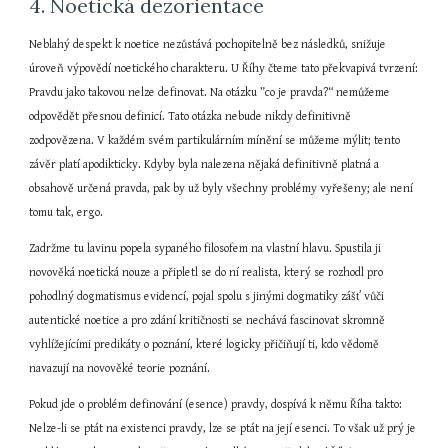
4. Noetická dezorientace
Neblahý despekt k noetice nezůstává pochopitelně bez následků, snižuje 
úroveň výpovědí noetického charakteru. U Říhy čteme tato překvapivá tvrzení: 
Pravdu jako takovou nelze definovat. Na otázku ”co je pravda?“ nemůžeme 
odpovědět přesnou definicí. Tato otázka nebude nikdy definitivně 
zodpovězena. V každém svém partikulárním mínění se můžeme mýlit; tento 
závěr platí apodikticky. Kdyby byla nalezena nějaká definitivně platná a 
obsahově určená pravda, pak by už byly všechny problémy vyřešeny; ale není 
tomu tak, ergo.
Zadržme tu lavinu popela sypaného filosofem na vlastní hlavu. Spustila ji 
novověká noetická nouze a připletl se do ní realista, který se rozhodl pro 
pohodlný dogmatismus evidencí, pojal spolu s jinými dogmatiky zášť vůči 
autentické noetice a pro zdání kritičnosti se nechává fascinovat skromně 
vyhlížejícími predikáty o poznání, které logicky přičiňují ti, kdo vědomě 
navazují na novověké teorie poznání.
Pokud jde o problém definování (esence) pravdy, dospívá k němu Říha takto: 
Nelze-li se ptát na existenci pravdy, lze se ptát na její esenci. To však už prý je 