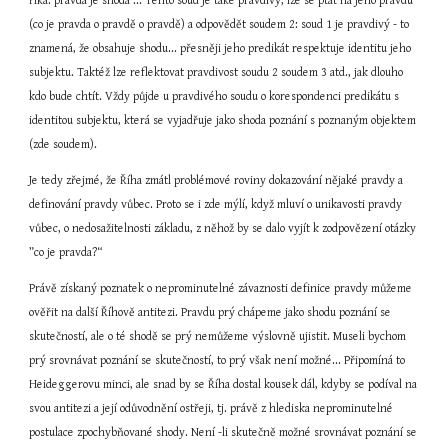
říká: pravda je shoda ... Tento soud je také pravdivý, lze se ptát na jeho pravdu 
(co je pravda o pravdě o pravdě) a odpovědět soudem 2: soud 1 je pravdivý - to 
znamená, že obsahuje shodu... přesněji jeho predikát respektuje identitu jeho 
subjektu. Taktéž lze reflektovat pravdivost soudu 2 soudem 3 atd., jak dlouho 
kdo bude chtít. Vždy půjde u pravdivého soudu o korespondenci predikátu s 
identitou subjektu, která se vyjadřuje jako shoda poznání s poznaným objektem 
(zde soudem).
Je tedy zřejmé, že Říha zmátl problémové roviny dokazování nějaké pravdy a 
definování pravdy vůbec. Proto se i zde mýlí, když mluví o unikavosti pravdy 
vůbec, o nedosažitelnosti základu, z něhož by se dalo vyjít k zodpovězení otázky 
”co je pravda?“
Právě získaný poznatek o neprominutelné závaznosti definice pravdy můžeme 
ověřit na další Říhově antitezi. Pravdu prý chápeme jako shodu poznání se 
skutečností, ale o té shodě se prý nemůžeme výslovně ujistit. Museli bychom 
prý srovnávat poznání se skutečností, to prý však není možné... Připomíná to 
Heideggerovu minci, ale snad by se Říha dostal kousek dál, kdyby se podíval na 
svou antitezi a její odůvodnění ostřeji, tj. právě z hlediska neprominutelné 
postulace zpochybňované shody. Není -li skutečně možné srovnávat poznání se 