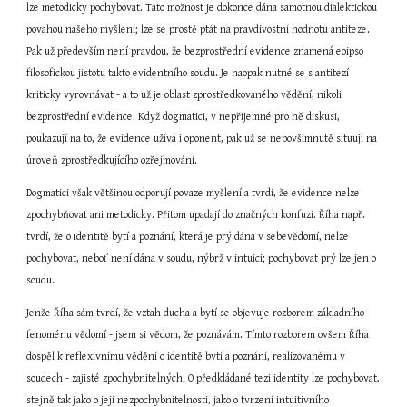
lze metodicky pochybovat. Tato možnost je dokonce dána samotnou dialektickou 
povahou našeho myšlení; lze se prostě ptát na pravdivostní hodnotu antiteze. 
Pak už především není pravdou, že bezprostřední evidence znamená eoipso 
filosofickou jistotu takto evidentního soudu. Je naopak nutné se s antitezí 
kriticky vyrovnávat - a to už je oblast zprostředkovaného vědění, nikoli 
bezprostřední evidence. Když dogmatici, v nepříjemné pro ně diskusi, 
poukazují na to, že evidence užívá i oponent, pak už se nepovšimnutě situují na 
úroveň zprostředkujícího ozřejmování.
Dogmatici však většinou odporují povaze myšlení a tvrdí, že evidence nelze 
zpochybňovat ani metodicky. Přitom upadají do značných konfuzí. Říha např. 
tvrdí, že o identitě bytí a poznání, která je prý dána v sebevědomí, nelze 
pochybovat, neboť není dána v soudu, nýbrž v intuici; pochybovat prý lze jen o 
soudu.
Jenže Říha sám tvrdí, že vztah ducha a bytí se objevuje rozborem základního 
fenoménu vědomí - jsem si vědom, že poznávám. Tímto rozborem ovšem Říha 
dospěl k reflexivnímu vědění o identitě bytí a poznání, realizovanému v 
soudech - zajisté zpochybnitelných. O předkládané tezi identity lze pochybovat, 
stejně tak jako o její nezpochybnitelnosti, jako o tvrzení intuitivního 