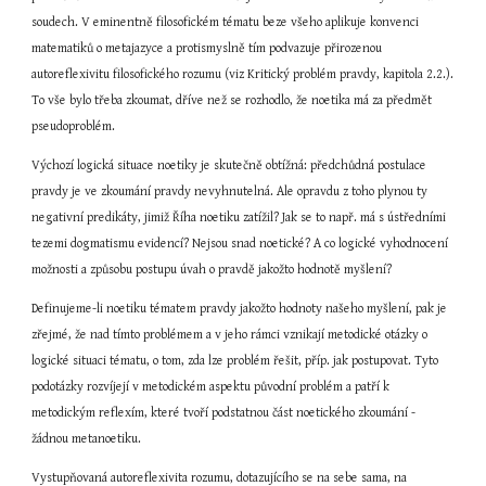
soudech. V eminentně filosofickém tématu beze všeho aplikuje konvenci 
matematiků o metajazyce a protismyslně tím podvazuje přirozenou 
autoreflexivitu filosofického rozumu (viz Kritický problém pravdy, kapitola 2.2.). 
To vše bylo třeba zkoumat, dříve než se rozhodlo, že noetika má za předmět 
pseudoproblém.
Výchozí logická situace noetiky je skutečně obtížná: předchůdná postulace 
pravdy je ve zkoumání pravdy nevyhnutelná. Ale opravdu z toho plynou ty 
negativní predikáty, jimiž Říha noetiku zatížil? Jak se to např. má s ústředními 
tezemi dogmatismu evidencí? Nejsou snad noetické? A co logické vyhodnocení 
možnosti a způsobu postupu úvah o pravdě jakožto hodnotě myšlení?
Definujeme-li noetiku tématem pravdy jakožto hodnoty našeho myšlení, pak je 
zřejmé, že nad tímto problémem a v jeho rámci vznikají metodické otázky o 
logické situaci tématu, o tom, zda lze problém řešit, příp. jak postupovat. Tyto 
podotázky rozvíjejí v metodickém aspektu původní problém a patří k 
metodickým reflexím, které tvoří podstatnou část noetického zkoumání - 
žádnou metanoetiku.
Vystupňovaná autoreflexivita rozumu, dotazujícího se na sebe sama, na 