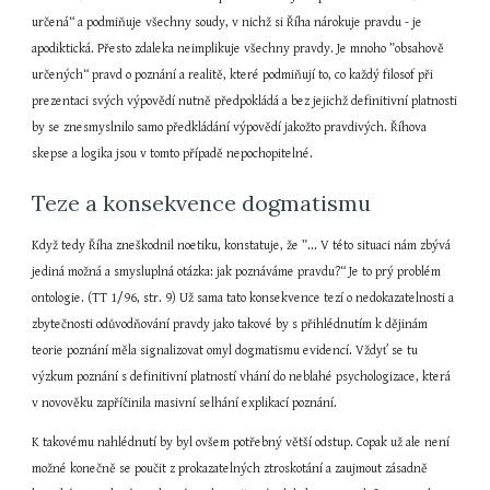
určená“ a podmiňuje všechny soudy, v nichž si Říha nárokuje pravdu - je 
apodiktická. Přesto zdaleka neimplikuje všechny pravdy. Je mnoho ”obsahově 
určených“ pravd o poznání a realitě, které podmiňují to, co každý filosof při 
prezentaci svých výpovědí nutně předpokládá a bez jejichž definitivní platnosti 
by se znesmyslnilo samo předkládání výpovědí jakožto pravdivých. Říhova 
skepse a logika jsou v tomto případě nepochopitelné.
Teze a konsekvence dogmatismu
Když tedy Říha zneškodnil noetiku, konstatuje, že ”... V této situaci nám zbývá 
jediná možná a smysluplná otázka: jak poznáváme pravdu?“ Je to prý problém 
ontologie. (TT 1/96, str. 9) Už sama tato konsekvence tezí o nedokazatelnosti a 
zbytečnosti odůvodňování pravdy jako takové by s přihlédnutím k dějinám 
teorie poznání měla signalizovat omyl dogmatismu evidencí. Vždyť se tu 
výzkum poznání s definitivní platností vhání do neblahé psychologizace, která 
v novověku zapříčinila masivní selhání explikací poznání.
K takovému nahlédnutí by byl ovšem potřebný větší odstup. Copak už ale není 
možné konečně se poučit z prokazatelných ztroskotání a zaujmout zásadně 