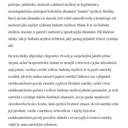
principy, podmínky, možnosti a platnost myšlení, je legitimním a 
nezastupitelným nástrojem kritického zkoumání ”axiomů“ myšlení. Noetika, 
která má toto zkoumání na starosti, těží z této autoreflexivity a tematizuje své 
možnosti jako součást výzkumu hodnoty myšlení. Ptáme-li se na hodnotu 
myšlení, musíme si ujasnit i možnosti a způsob jejího zkoumání. Pak klademe 
otázky: zda je hodnota myšlení řešitelná, jaký postup případné řešení vyžaduje 
atd.
Na tyto otázky odpovídají i dogmatici: Pravda je nepochybná jakožto přímo 
zřejmá, neboť bezprostřední vědomí se nemýlí. O této tezi a jejím zdůvodnění 
mají jistotu, vzešlou z určité reflexe hodnoty myšlení. Je to jejich noetický 
rezultát. Jak tedy mohou zároveň popírat noetiku? Dokonce ani z případné 
nedokazatelnosti pravdy nemůže vyplývat likvidace noetiky, neboť i teze 
nedokazatelnosti pochází z reflexe hodnoty myšlení jakožto poznatelné. Je tedy 
noetická a vyžaduje daleko obsáhlejší zkoumání, než je pouhé zopakování 
slovníkového hesla o kruhu. Samo zjištění kruhové situace, do níž noetiku vrhá 
její předmět, vzešlo z noetikovy sebereflexe. I kdyby byla teze 
nedokazatelnosti pravdy pravdivá, zdaleka z ní nevyplývá zrušení noetiky; 
vždyť je sama noetickým výkonem.