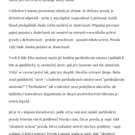
nutně pro svá tvrzení nárokuje každý filosof.
Vzhledem k tomuto povinnému nároku je zřejmé, že definice pravdy je 
definitivní odpovědí - nelze ji smysluplně suspendovat či překonat. Každý 
filosof předpokládá shodu svého myšlení se skutečností. Případná precizace 
pojmů poznání a skutečnosti nic nemění na nutnosti esenciálního určení 
pravdy a definitivnosti - protože pravdivosti - poznání tohoto určení. Pravda 
vždy bude shodou poznání se skutečností.
Tvrdí-li dále Říha možnost omylu při každém partikulárním mínění a pokládá-li 
toto za apodiktický, tj. neomylný závěr, pak jen žasneme nad tím zatměním. 
Vždyť se vyvrací právě tak, jako ten skeptik, kterého vyvracel zkraje. Nebo 
snad apodiktický ”závěr“ o hodnotě partikulárních mínění není ”partikulárním 
míněním?“ (”Partikulární“ zde evidentně není protějškem obecného, ale 
totálního.) Koincidence dogmatismu se skepsí prostřednictvím fideismu je 
ovšem logická.
Jak je to s údajnou konsekvencí, podle níž je nalezení nějaké partikulární 
pravdy řešením všech problémů? Pravda o tom, čím je pravda, je např. také 
”obsahově určená“ pravda, která rozhodně neřeší všechny problémy - např. 
svobodu či Boží existenci. Pravda o povaze soudu je např. také ”obsahově 