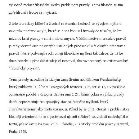
výhodné začínat filosofické úvahy problémem pravdy. Téma filosofie se tím 
zpřehlední a leccos se i vyjasní.
O této teoreticky klíčové a životně relevantní hodnotě se vývojem myšlení 
nakupilo množství omylů, které se dnes bohužel fixovaly do té míry, že lze 
mluvit o krizi pravdy v silném slova smyslu. Vůdčím motivem seriálu o pravdě 
je tedy identifikace některých ustálených předsudků a falešných představ o 
pravdě, které podvazují a ochromují filosofické myšlení tak dalece, že už lze 
dnes bez obalu předkládat kdejaký nesmysl jako rovnocenný, nekritizovatelný 
”filosofický projekt“.
Téma pravdy navodíme kritickým zamyšlením nad článkem 
Pravda a dialog
, 
který publikoval K. Říha v Teologických textech 1/96, str. 8-12, a v poněkud 
obměněné podobě v časopise Universum č. 24. Říhův pokus o výklad pravdy 
dobře reprezentuje neuspokojivý stav současného myšlení, který 
charakterizujeme jako noetickou nouzi. Pokud by se chtěl čtenář v problematice 
hlouběji orientovat nebo si potřeboval ujasnit některé souvislosti následujícího 
textu, pak odkazuji na svou knihu Filosofie, 2. Kritický problém pravdy, Krystal, 
Praha 1995.