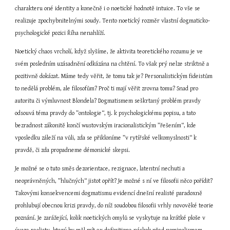
charakteru oné identity a konečně i o noetické hodnotě intuice. To vše se 
realizuje zpochybnitelnými soudy. Tento noetický rozměr vlastní dogmaticko-
psychologické pozici Říha nenahlíží.
Noetický chaos vrcholí, když slyšíme, že aktivita teoretického rozumu je ve 
svém posledním uzásadnění odkázána na chtění. To však prý nelze striktně a 
pozitivně dokázat. Máme tedy věřit, že tomu tak je? Personalistickým fideistům 
to nedělá problém, ale filosofům? Proč ti mají věřit zrovna tomu? Snad pro 
autoritu či výmluvnost Blondela? Dogmatismem seškrtaný problém pravdy 
odsouvá téma pravdy do ”ontologie“, tj. k psychologickému popisu, a tato 
bezradnost zákonitě končí wustovským iracionalistickým ”řešením“, kde 
vposledku záleží na vůli, zda se přikloníme ”v rytířské velkomyslnosti“ k 
pravdě, či zda propadneme démonické skepsi.
Je možné se o tuto směs dezorientace, rezignace, latentní nechuti a 
neoprávněných, ”hlučných“ jistot opřít? Je možné s ní ve filosofii něco pořídit? 
Takovými konsekvencemi dogmatismu evidencí dnešní realisté paradoxně 
prohlubují obecnou krizi pravdy, do níž soudobou filosofii vrhly novověké teorie 
poznání. Je zarážející, kolik noetických omylů se vyskytuje na krátké ploše v 