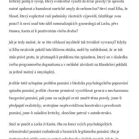
kritický postoj k vývoji, který evidentně vyústil do krize pravdy? Je opravdu 
nutné opakovat a kumulovat noetické omyly do nekonečna? Neví snad Říha, že 
filosof, který explicitně ruší podmínky vlastních výpovědí, falzifikuje svou 
pozici? A není snad toto úděl nominalizujících gnoseologů od Locka, přes 
Humea, Kanta až k pozitivistům všeho druhu?
Jak je tedy možné, že se tito věhlasní myslitelé tak triviálně vyvracejí? Kdyby 
si Říha nezávisle položil tuto klíčovou otázku, mohl by nahlédnout, že se tak 
stalo právě proto, že přistoupili k problému tím způsobem, který on v důsledku 
svého programového dogmatismu a v neblahé závislosti na Blondelovi pokládá 
za jedině možný a smysluplný.
Jestliže totiž uchopíme problém poznání z hlediska psychologického popisování 
způsobu poznání, jestliže chceme primárně vysvětlovat genezi a mechanismus 
fungování poznání, pak jsme na nejlepší cestě zmařit téma pravdy. Jsme-li 
předpojatí realisticky, sestrojíme nepřesvědčivou konstrukci o pravdivosti 
poznání, jsme-li naladěni kriticky, skončíme patrně v autodestrukci.
Stačí se poučit u Locka či Kanta. Oba na konci svých psychologických 
rekonstrukcí poznání rozhodovali o hranicích legitimního poznání. Oba je 