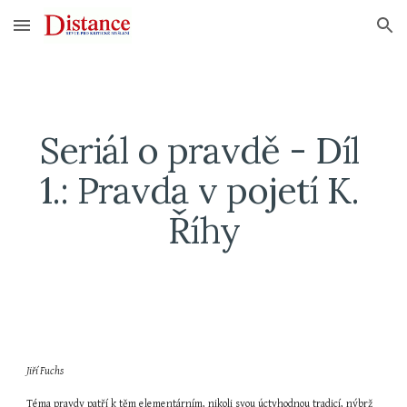
Skip to main content
Skip to navigation
Seriál o pravdě - Díl 
1.: Pravda v pojetí K. 
Říhy
Jiří Fuchs
Téma pravdy patří k těm elementárním, nikoli svou úctyhodnou tradicí, nýbrž 