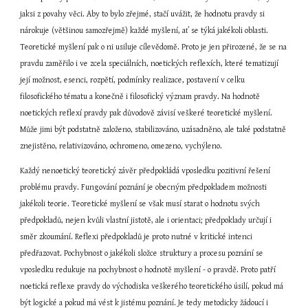
jaksi z povahy věci. Aby to bylo zřejmé, stačí uvážit, že hodnotu pravdy si 
nárokuje (většinou samozřejmě) každé myšlení, ať se týká jakékoli oblasti. 
Teoretické myšlení pak o ni usiluje cílevědomě. Proto je jen přirozené, že se na 
pravdu zaměřilo i ve zcela speciálních, noetických reflexích, které tematizují 
její možnost, esenci, rozpětí, podmínky realizace, postavení v celku 
filosofického tématu a konečně i filosofický význam pravdy. Na hodnotě 
noetických reflexí pravdy pak důvodově závisí veškeré teoretické myšlení. 
Může jimi být podstatně založeno, stabilizováno, uzásadněno, ale také podstatně 
znejistěno, relativizováno, ochromeno, omezeno, vychýleno.
Každý nenoetický teoretický závěr předpokládá vposledku pozitivní řešení 
problému pravdy. Fungování poznání je obecným předpokladem možnosti 
jakékoli teorie. Teoretické myšlení se však musí starat o hodnotu svých 
předpokladů, nejen kvůli vlastní jistotě, ale i orientaci; předpoklady určují i 
směr zkoumání. Reflexi předpokladů je proto nutné v kritické intenci 
předřazovat. Pochybnost o jakékoli složce struktury a procesu poznání se 
vposledku redukuje na pochybnost o hodnotě myšlení - o pravdě. Proto patří 
noetická reflexe pravdy do východiska veškerého teoretického úsilí, pokud má 
být logické a pokud má vést k jistému poznání. Je tedy metodicky žádoucí i 