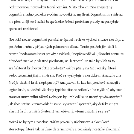
úvaze realisty, který by měl mít ex definitione náskok před nominalismem 
podminovanou novověkou teorií poznání. Místo toho vnitřně znejistěný 
dogmatik snadno podléhá svodům novověkého myšlení. Dogmatismus evidencí 
mu přes vnějškové zdání bezpečného řešení problému pravdy neposkytuje 
oporu ani rezistenci.
Noetická nouze dogmatiků pochází ze špatné reflexe výchozí situace noetiky, z 
postřehu kruhu v případných pokusech o důkaz. Tento postřeh jim stačí k 
tvrzení nedokazatelnosti pravdy a následují nepřesvědčivá ujišťování o tom, že 
důvodové manko je vlastně předností, ne-li ctností. Nestálo by však za to, 
zreflektovat kruhovou obtíž trpělivěji? Pak by přišly na řadu otázky, které 
vedou zkoumání jiným směrem. Proč se vyskytuje v noetickém tématu kruh? 
Proč je vlastně kruh nepřípustný? Analyzovali ti, kdo tak pohotově zakazují v 
logice kruh, skutečně všechny typické situace reflexivního myšlení, aby mohli 
stanovit univerzální zákaz? Nebo jen byli zahleděni na určitý typ dokazování? 
Jak zhodnotíme v tomto ohledu např. vyvracení sporem? Jaký defekt v něm 
vlastně kruh přináší? Skutečně ten obávaný, všemi uváděný regres?
Možná že by tyto a podobné otázky prolomily učebnicové a slovníkové 
stereotypy, které tak neblaze determinovaly a podvázaly noetické zkoumání. 