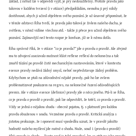
základ, z něhož lze v odpovědi vyjít, je prý nedosažitelný. Protože pravdu jako 
takovou v každém tvrzení (i v otázce) předpokládám, nemohu ji prý nikdy 
dostihnout, abych ji učinil objektem svého poznání. Je už únavné připomínat, že 
v témže odstavci Říha tvrdí, že pravda jako taková je živlem našeho ducha, je 
světlem, v němž vidíme všechno atd. - takže ji přece jen učinil objektem svého 
poznání. Zajímavější než tento rozpor je konfuze, jíž se k němu došlo.
Říha správně říká, že v otázce ”co je pravda?“ jde o pravdu o pravdě. Ale zřejmě 
mu to zdvojení asociovalo možnost klást reflexe reflexí do nekonečna a tak 
zmařil tázání po pravdě čistě mechanickým nastavováním, které v kontextu 
esence pravdy nedává žádný smysl, neboť nepředstavuje žádný problém. 
Kdybychom se ptali na zdůvodnění nějaké pravdy, pak ho lze ovšem 
problematizovat poukazem na regres, na nekonečné řazení odůvodňujících 
premis. Ale v otázce esence (definice) pravdy jde o něco jiného. Ptá-li se Říha, 
co je pravda o pravdě o pravdě, pak lze odpovědět, že totéž, co pravda o pravdě. 
Vždy se jedná o nějakou shodu - obecně pojatou, tj. s platností pro každou 
pravdu obsaženou v soudu. Vezměme pravdu o pravdě. Kritická analýza s 
jistotou prokazuje, že i oponent musí vposledku uznat, že v pravdě jakožto 
hodnotě našeho myšlení jde nutně o shodu. Nuže, soud 1 (pravda o pravdě) 