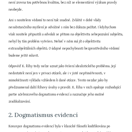
není zrovna tou potřebnou kvalitou, bez níž se elementární výzkum pravdy 
neobejde.
Ani s nositelem vědomí to není tak snadné. Zvláště v době vlády 
nesubstančního myšlení je odvážné s ním bez důkazu počítat. I kdybychom 
však nositele připustili a odvolali se přitom na objektivitu sebepoznání subjektu, 
nebyl by tím problém vyřešen. Neboť v něm má jít o objektivitu 
extrasubjektálních objektů. O údajné nepochybnosti bezprostředního vědomí 
budeme ještě mluvit.
Odpověď K. Říhy tedy nelze uznat jako řešení idealistického problému. Její 
nedostatek není jen v privaci otázek, ale i v jisté nepřiměřenosti, v 
mimoběžnosti výkladu vzhledem k dané otázce. Tento nezdar jako by 
předznamenal další Říhovy úvahy o pravdě. K. Říha v nich opakuje rozhodující 
partie učebnicového dogmatismu evidencí a naznačuje jeho možné 
zradikalizování.
2. Dogmatismus evidencí
Koncepce dogmatismu evidencí byla v klasické filosofii kodifikována po 