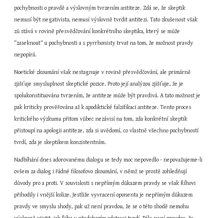
pochybnosti o pravdě a výslovným tvrzením antiteze. Zdá se, že skeptik 
nemusí být negativista, nemusí výslovně tvrdit antitezi. Tato zkušenost však 
zů stává v rovině přesvědčování konkrétního skeptika, který se může 
”zaseknout“ u pochybnosti a s pyrrhonisty trvat na tom, že možnost pravdy 
nepopírá.
Noetické zkoumání však nestagnuje v rovině přesvědčování, ale primárně 
zjišťuje smysluplnost skeptické pozice. Proto její analýzou zjišťuje, že je 
spolukonstituována tvrzením, že antiteze může být pravdivá. A tato možnost je 
pak kriticky prověřována až k apodiktické falzifikaci antiteze. Tento proces 
kritického výzkumu přitom vůbec nezávisí na tom, zda konkrétní skeptik 
přistoupí na apologii antiteze, zda si uvědomí, co vlastně všechno pochybností 
tvrdí, zda je skeptikem konzistentním.
Nadbíhání dnes adorovanému dialogu se tedy moc nepovedlo - nepovažujeme-li 
ovšem za dialog i řádné filosofovo zkoumání, v němž se prostě zohledňují 
důvody pro a proti. V souvislosti s nepřímým důkazem pravdy se však Říhovi 
přihodily i vnější kolize. Jestliže vyvracení oponenta je nepřímým důkazem 
pravdy ve smyslu shody, pak už není pravdou, že se o této shodě nemohu 