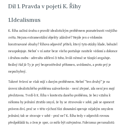
Díl 1. Pravda v pojetí K. Říhy
1.Idealismus
K. Říha začíná úvahu o pravdě idealistickým problémem poznatelnosti vnějšího 
světa. Nejsou extramentální objekty zdánlivé? Nejde jen o vědomím 
konstruované obsahy? Říhova odpověď příteli, který tyto otázky klade, bohužel 
neuspokojuje. Neboť v ní autor beze všeho postuluje nositele vědomí a dokonce 
i druhou osobu - adresáta sdělení či toho, kvůli němuž se tázající angažuje. 
Reálný řád Já-Ty je prý bezprostředně přítomen, uvědoměn, a proto prý je 
nepochybný.
Takové řešení se však míjí s daným problémem. Neboť ”ten druhý“ je na 
úrovni idealistického problému uzávorkován - není zřejmé, zda není jen mojí 
představou. Tvrdí-li K. Říha v kontextu daného problému, že bez vztahu k 
někomu by jednání ztratilo smysl, že by se stravovalo v sobě, pak se oponent 
právem diví, proč se v této výchozí fázi zkoumání operuje nějakým smyslem 
jednání; tak se stravuje v sobě - proč ne? K. Říha tedy v odpovědi rovnou 
předpokládá to, o čem je spor, co mělo být ozřejměno. Fideismus personalistů 