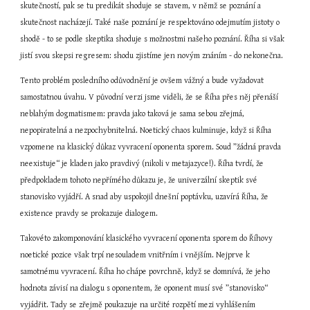
skutečností, pak se tu predikát shoduje se stavem, v němž se poznání a 
skutečnost nacházejí. Také naše poznání je respektováno odejmutím jistoty o 
shodě - to se podle skeptika shoduje s možnostmi našeho poznání. Říha si však 
jistí svou skepsi regresem: shodu zjistíme jen novým znáním - do nekonečna.
Tento problém posledního odůvodnění je ovšem vážný a bude vyžadovat 
samostatnou úvahu. V původní verzi jsme viděli, že se Říha přes něj přenáší 
neblahým dogmatismem: pravda jako taková je sama sebou zřejmá, 
nepopiratelná a nezpochybnitelná. Noetický chaos kulminuje, když si Říha 
vzpomene na klasický důkaz vyvracení oponenta sporem. Soud ”žádná pravda 
neexistuje“ je kladen jako pravdivý (nikoli v metajazyce!). Říha tvrdí, že 
předpokladem tohoto nepřímého důkazu je, že univerzální skeptik své 
stanovisko vyjádří. A snad aby uspokojil dnešní poptávku, uzavírá Říha, že 
existence pravdy se prokazuje dialogem.
Takovéto zakomponování klasického vyvracení oponenta sporem do Říhovy 
noetické pozice však trpí nesouladem vnitřním i vnějším. Nejprve k 
samotnému vyvracení. Říha ho chápe povrchně, když se domnívá, že jeho 
hodnota závisí na dialogu s oponentem, že oponent musí své ”stanovisko“ 
vyjádřit. Tady se zřejmě poukazuje na určité rozpětí mezi vyhlášením 