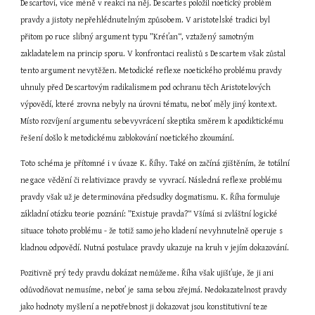
Descartovi, více méně v reakci na něj. Descartes položil noetický problém 
pravdy a jistoty nepřehlédnutelným způsobem. V aristotelské tradici byl 
přitom po ruce slibný argument typu ”Kréťan“, vztažený samotným 
zakladatelem na princip sporu. V konfrontaci realistů s Descartem však zůstal 
tento argument nevytěžen. Metodické reflexe noetického problému pravdy 
uhnuly před Descartovým radikalismem pod ochranu těch Aristotelových 
výpovědí, které zrovna nebyly na úrovni tématu, neboť měly jiný kontext. 
Místo rozvíjení argumentu sebevyvrácení skeptika směrem k apodiktickému 
řešení došlo k metodickému zablokování noetického zkoumání.
Toto schéma je přítomné i v úvaze K. Říhy. Také on začíná zjištěním, že totální 
negace vědění či relativizace pravdy se vyvrací. Následná reflexe problému 
pravdy však už je determinována předsudky dogmatismu. K. Říha formuluje 
základní otázku teorie poznání: ”Existuje pravda?“ Všímá si zvláštní logické 
situace tohoto problému - že totiž samo jeho kladení nevyhnutelně operuje s 
kladnou odpovědí. Nutná postulace pravdy ukazuje na kruh v jejím dokazování.
Pozitivně prý tedy pravdu dokázat nemůžeme. Říha však ujišťuje, že ji ani 
odůvodňovat nemusíme, neboť je sama sebou zřejmá. Nedokazatelnost pravdy 
jako hodnoty myšlení a nepotřebnost ji dokazovat jsou konstitutivní teze 