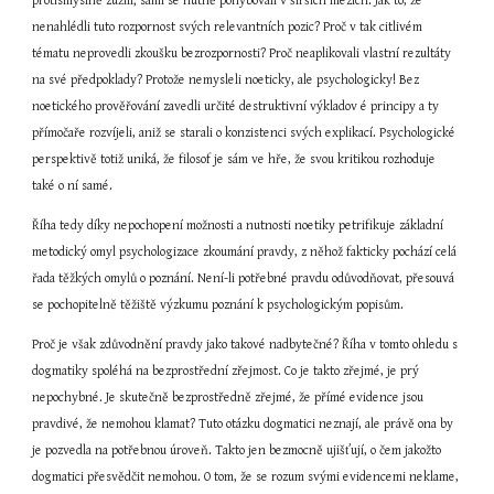
protismyslně zúžili; sami se nutně pohybovali v širších mezích. Jak to, že 
nenahlédli tuto rozpornost svých relevantních pozic? Proč v tak citlivém 
tématu neprovedli zkoušku bezrozpornosti? Proč neaplikovali vlastní rezultáty 
na své předpoklady? Protože nemysleli noeticky, ale psychologicky! Bez 
noetického prověřování zavedli určité destruktivní výkladov é principy a ty 
přímočaře rozvíjeli, aniž se starali o konzistenci svých explikací. Psychologické 
perspektivě totiž uniká, že filosof je sám ve hře, že svou kritikou rozhoduje 
také o ní samé.
Říha tedy díky nepochopení možnosti a nutnosti noetiky petrifikuje základní 
metodický omyl psychologizace zkoumání pravdy, z něhož fakticky pochází celá 
řada těžkých omylů o poznání. Není-li potřebné pravdu odůvodňovat, přesouvá 
se pochopitelně těžiště výzkumu poznání k psychologickým popisům.
Proč je však zdůvodnění pravdy jako takové nadbytečné? Říha v tomto ohledu s 
dogmatiky spoléhá na bezprostřední zřejmost. Co je takto zřejmé, je prý 
nepochybné. Je skutečně bezprostředně zřejmé, že přímé evidence jsou 
pravdivé, že nemohou klamat? Tuto otázku dogmatici neznají, ale právě ona by 
je pozvedla na potřebnou úroveň. Takto jen bezmocně ujišťují, o čem jakožto 
dogmatici přesvědčit nemohou. O tom, že se rozum svými evidencemi neklame, 