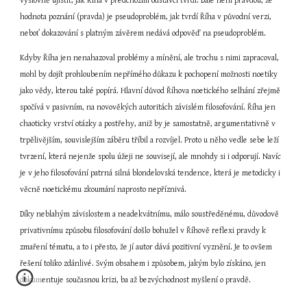
výslovně ujistit, jak Říha v předchozím odstavci tvrdí. Dále není pravdou, že 
hodnota poznání (pravda) je pseudoproblém, jak tvrdí Říha v původní verzi, 
neboť dokazování s platným závěrem nedává odpověď na pseudoproblém.
Kdyby Říha jen nenahazoval problémy a mínění, ale trochu s nimi zapracoval, 
mohl by dojít prohloubením nepřímého důkazu k pochopení možnosti noetiky 
jako vědy, kterou také popírá. Hlavní důvod Říhova noetického selhání zřejmě 
spočívá v pasivním, na novověkých autoritách závislém filosofování. Říha jen 
chaoticky vrství otázky a postřehy, aniž by je samostatně, argumentativně v 
trpělivějším, souvislejším záběru tříbil a rozvíjel. Proto u něho vedle sebe leží 
tvrzení, která nejenže spolu úžeji ne souvisejí, ale mnohdy si i odporují. Navíc 
je v jeho filosofování patrná silná blondelovská tendence, která je metodicky i 
věcně noetickému zkoumání naprosto nepříznivá.
Díky neblahým závislostem a neadekvátnímu, málo soustředěnému, důvodově 
privativnímu způsobu filosofování došlo bohužel v Říhově reflexi pravdy k 
zmaření tématu, a to i přesto, že jí autor dává pozitivní vyznění. Je to ovšem 
řešení toliko zdánlivé. Svým obsahem i způsobem, jakým bylo získáno, jen 
dokumentuje současnou krizi, ba až bezvýchodnost myšlení o pravdě.