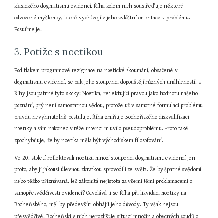
klasického dogmatismu evidencí. Říha kolem nich soustřeďuje některé 
odvozené myšlenky, které vycházejí z jeho zvláštní orientace v problému. 
Posuťme je.
3. Potíže s noetikou
Pod tlakem programové rezignace na noetické zkoumání, obsažené v 
dogmatismu evidencí, se pak jeho stoupenci dopouštějí různých unáhleností. U 
Říhy jsou patrné tyto skoky: Noetika, reflektující pravdu jako hodnotu našeho 
poznání, prý není samostatnou vědou, protože už v samotné formulaci problému 
pravdu nevyhnutelně postuluje. Říha zmiňuje Bocheňského diskvalifikaci 
noetiky a sám nakonec v téže intenci mluví o pseudoproblému. Proto také 
zpochybňuje, že by noetika měla být východiskem filosofování.
Ve 20. století reflektovali noetiku mnozí stoupenci dogmatismu evidencí jen 
proto, aby ji jakousi úlevnou zkratkou sprovodili ze světa. Že by špatné svědomí 
nebo těžko přiznávaná, leč zákonitá nejistota za všemi těmi proklamacemi o 
samopřesvědčivosti evidencí? Odvolává-li se Říha při likvidaci noetiky na 
Bocheňského, měl by především obhájit jeho důvody. Ty však nejsou 
přesvědčivé. Bocheňski v nich nerozlišuje situaci množin a obecných soudů o 