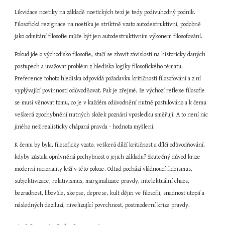
Likvidace noetiky na základě noetických tezí je tedy podivuhodný podnik. 
Filosofická rezignace na noetiku je striktně vzato autodestruktivní, podobně 
jako odmítání filosofie může být jen autodestruktivním výkonem filosofování.
Pokud jde o východisko filosofie, stačí se zbavit závislostí na historicky daných 
postupech a uvažovat problém z hlediska logiky filosofického tématu. 
Preference tohoto hlediska odpovídá požadavku kritičnosti filosofování a z ní 
vyplývající povinnosti odůvodňovat. Pak je zřejmé, že výchozí reflexe filosofie 
se musí věnovat tomu, co je v každém odůvodnění nutně postulováno a k čemu 
veškerá zpochybnění nutných složek poznání vposledku směřují. A to není nic 
jiného než realisticky chápaná pravda - hodnota myšlení.
K čemu by byla, filosoficky vzato, veškerá dílčí kritičnost a dílčí odůvodňování, 
kdyby zůstala oprávněná pochybnost o jejich základu? Skutečný důvod krize 
moderní racionality leží v této poloze. Odtud pochází vládnoucí fideismus, 
subjektivizace, relativismus, marginalizace pravdy, intelektuální chaos, 
bezradnost, libovůle, skepse, deprese, kult dějin ve filosofii, snadnost utopií a 
následných deziluzí, nivelizující povrchnost, postmoderní krize pravdy.