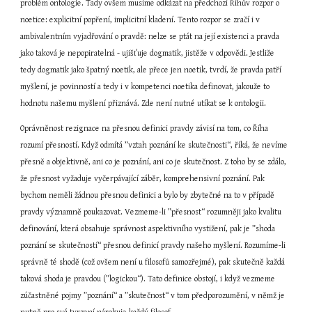
problém ontologie. Tady ovšem musíme odkázat na předchozí Říhův rozpor o 
noetice: explicitní popření, implicitní kladení. Tento rozpor se zračí i v 
ambivalentním vyjadřování o pravdě: nelze se ptát na její existenci a pravda 
jako taková je nepopiratelná - ujišťuje dogmatik, jistěže v odpovědi. Jestliže 
tedy dogmatik jako špatný noetik, ale přece jen noetik, tvrdí, že pravda patří 
myšlení, je povinností a tedy i v kompetenci noetika definovat, jakouže to 
hodnotu našemu myšlení přiznává. Zde není nutné utíkat se k ontologii.
Oprávněnost rezignace na přesnou definici pravdy závisí na tom, co Říha 
rozumí přesností. Když odmítá ”vztah poznání ke skutečnosti“, říká, že nevíme 
přesně a objektivně, ani co je poznání, ani co je skutečnost. Z toho by se zdálo, 
že přesnost vyžaduje vyčerpávající záběr, komprehensivní poznání. Pak 
bychom neměli žádnou přesnou definici a bylo by zbytečné na to v případě 
pravdy významně poukazovat. Vezmeme-li ”přesnost“ rozumněji jako kvalitu 
definování, která obsahuje správnost aspektivního vystižení, pak je ”shoda 
poznání se skutečností“ přesnou definicí pravdy našeho myšlení. Rozumíme-li 
správně té shodě (což ovšem není u filosofů samozřejmé), pak skutečně každá 
taková shoda je pravdou (”logickou“). Tato definice obstojí, i když vezmeme 
zúčastněné pojmy ”poznání“ a ”skutečnost“ v tom předporozumění, v němž je 