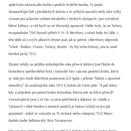
společným názvem jako knihu o poutích českého baroka. Ty poutě, 
shromažďující lidi z předalekých končin a ve velkých massách měly totiž velký 
význam pro uchování vědomí národního v širokých zástupech i pro vytváření 
lidové kultury...a rád bych na ně důrazněji upozornil. Vidíte tedy, že na Tuřany 
nezapomínám.“(50) Rovněž příteli P. Fr. D. Merthovi, o němž bude řeč dále, v 
této době už o svých plánech zřejmě psal, jak je patrné z Merthovy odpovědi: 
”Celek - Bozkov, Vranov, Tuřany, Strašín - by byl velmi krásný, jsou to samé 
barokní perly.“(51)
Zřejmě někdy na začátku následujícího roku přivezl obětavý Josef Bárta do 
historikova spořilovského bytu z tuřanské fary vzácnou pamětní knihu, která 
se stala pro studii důležitým pramenem.(52) Spolu s přáním ”klidné a zjasněné 
atmosféry“ do nastávajícího roku 1972 Z. Kalista do Tuřan píše: ”A pak dotaz: 
kdy si přijedete pro poutní knihu tuřanskou, kterou jste mi kdysi přivezl? 
Vyexcerptoval jsem z ní vše, co jsem potřeboval a dokonce už i studie o 
Tuřanech v době barokní a tamních poutích je hotova (schází už jen pár 
poznámek - ačkoli se rozrostla na 70 stránek mého rukopisu).“(53) Název 
dostala studie balbínovský: Diva Turzanensis.