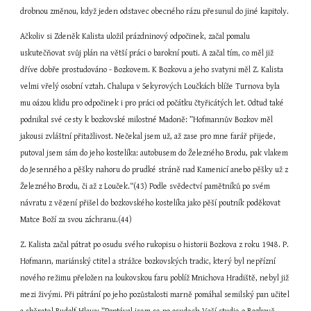
drobnou změnou, když jeden odstavec obecného rázu přesunul do jiné kapitoly.
Ačkoliv si Zdeněk Kalista uložil prázdninový odpočinek, začal pomalu 
uskutečňovat svůj plán na větší práci o barokní pouti. A začal tím, co měl již 
dříve dobře prostudováno - Bozkovem. K Bozkovu a jeho svatyni měl Z. Kalista 
velmi vřelý osobní vztah. Chalupa v Sekyrových Loučkách blíže Turnova byla 
mu oázou klidu pro odpočinek i pro práci od počátku čtyřicátých let. Odtud také 
podnikal své cesty k bozkovské milostné Madoně: ”Hofmannův Bozkov měl 
jakousi zvláštní přitažlivost. Nečekal jsem už, až zase pro mne farář přijede, 
putoval jsem sám do jeho kostelíka: autobusem do Železného Brodu, pak vlakem 
do Jesenného a pěšky nahoru do prudké stráně nad Kamenicí anebo pěšky už z 
Železného Brodu, či až z Louček.“(43) Podle svědectví pamětníků po svém 
návratu z vězení přišel do bozkovského kostelíka jako pěší poutník poděkovat 
Matce Boží za svou záchranu.(44)
Z. Kalista začal pátrat po osudu svého rukopisu o historii Bozkova z roku 1948. P. 
Hofmann, mariánský ctitel a strážce bozkovských tradic, který byl nepřízní 
nového režimu přeložen na loukovskou faru poblíž Mnichova Hradiště, nebyl již 
mezi živými. Při pátrání po jeho pozůstalosti marně pomáhal semilský pan učitel 