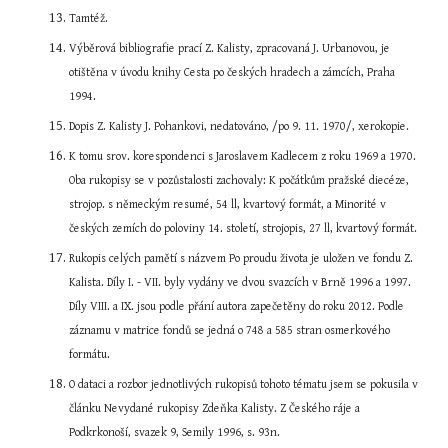
Tamtéž.
Výběrová bibliografie prací Z. Kalisty, zpracovaná J. Urbanovou, je 
otištěna v úvodu knihy Cesta po českých hradech a zámcích, Praha 
1994.
Dopis Z. Kalisty J. Pohankovi, nedatováno, /po 9. 11. 1970/, xerokopie.
K tomu srov. korespondenci s Jaroslavem Kadlecem z roku 1969 a 1970. 
Oba rukopisy se v pozůstalosti zachovaly: K počátkům pražské diecéze, 
strojop. s německým resumé, 54 ll, kvartový formát, a Minorité v 
českých zemích do poloviny 14. století, strojopis, 27 ll, kvartový formát.
Rukopis celých pamětí s názvem Po proudu života je uložen ve fondu Z. 
Kalista. Díly I. - VII. byly vydány ve dvou svazcích v Brně 1996 a 1997. 
Díly VIII. a IX. jsou podle přání autora zapečetěny do roku 2012. Podle 
záznamu v matrice fondů se jedná o 748 a 585 stran osmerkového 
formátu.
O dataci a rozbor jednotlivých rukopisů tohoto tématu jsem se pokusila v 
článku Nevydané rukopisy Zdeňka Kalisty. Z Českého ráje a 
Podkrkonoší, svazek 9, Semily 1996, s. 93n.