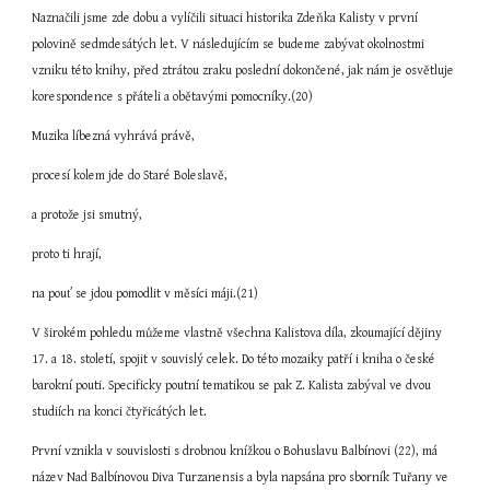
Naznačili jsme zde dobu a vylíčili situaci historika Zdeňka Kalisty v první 
polovině sedmdesátých let. V následujícím se budeme zabývat okolnostmi 
vzniku této knihy, před ztrátou zraku poslední dokončené, jak nám je osvětluje 
korespondence s přáteli a obětavými pomocníky.(20)
Muzika líbezná vyhrává právě,
procesí kolem jde do Staré Boleslavě,
a protože jsi smutný,
proto ti hrají,
na pouť se jdou pomodlit v měsíci máji.(21)
V širokém pohledu můžeme vlastně všechna Kalistova díla, zkoumající dějiny 
17. a 18. století, spojit v souvislý celek. Do této mozaiky patří i kniha o české 
barokní pouti. Specificky poutní tematikou se pak Z. Kalista zabýval ve dvou 
studiích na konci čtyřicátých let.
První vznikla v souvislosti s drobnou knížkou o Bohuslavu Balbínovi (22), má 
název Nad Balbínovou Diva Turzanensis a byla napsána pro sborník Tuřany ve 