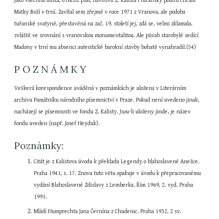
Jako všechna místa, o nichž psal, navštívil Z. Kalista i tuřanský poutní chrám 
Matky Boží v trní. Zavítal sem zřejmě v roce 1971 z Vranova, ale podoba 
tuřanské svatyně, přestavěná na zač. 19. století jej, zdá se, velmi zklamala, 
zvláště ve srovnání s vranovskou monumentalitou. Ale půvab starobylé sedící 
Madony v trní mu absenci autentické barokní stavby bohatě vynahradil.(54)
P O Z N Á M K Y
Veškerá korespondence uváděná v poznámkách je uložena v Literárním 
archivu Památníku národního písemnictví v Praze. Pokud není uvedeno jinak, 
nacházejí se písemnosti ve fondu Z. Kalisty. Jsou-li uloženy jinde, je název 
fondu uveden (např. Josef Heyduk).
Poznámky:
Citát je z Kalistova úvodu k překladu Legendy o blahoslavené Anežce. 
Praha 1941, s. 17. Znovu tuto větu opakuje v úvodu k přepracovanému 
vydání Blahoslavené Zdislavy z Lemberka. Řím 1969, 2. vyd. Praha 
1991.
Mládí Humprechta Jana Černína z Chudenic. Praha 1932, 2 sv.