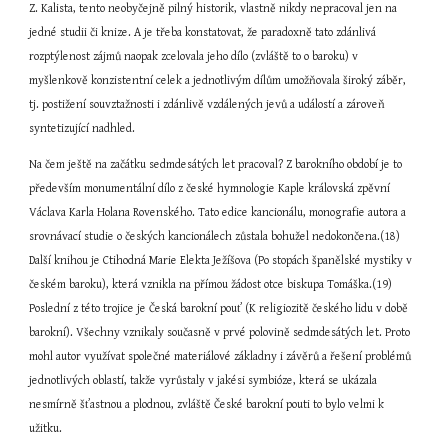
Z. Kalista, tento neobyčejně pilný historik, vlastně nikdy nepracoval jen na 
jedné studii či knize. A je třeba konstatovat, že paradoxně tato zdánlivá 
rozptýlenost zájmů naopak zcelovala jeho dílo (zvláště to o baroku) v 
myšlenkově konzistentní celek a jednotlivým dílům umožňovala široký záběr, 
tj. postižení souvztažnosti i zdánlivě vzdálených jevů a událostí a zároveň 
syntetizující nadhled.
Na čem ještě na začátku sedmdesátých let pracoval? Z barokního období je to 
především monumentální dílo z české hymnologie Kaple královská zpěvní 
Václava Karla Holana Rovenského. Tato edice kancionálu, monografie autora a 
srovnávací studie o českých kancionálech zůstala bohužel nedokončena.(18) 
Další knihou je Ctihodná Marie Elekta Ježíšova (Po stopách španělské mystiky v 
českém baroku), která vznikla na přímou žádost otce biskupa Tomáška.(19) 
Poslední z této trojice je Česká barokní pouť (K religiozitě českého lidu v době 
barokní). Všechny vznikaly současně v prvé polovině sedmdesátých let. Proto 
mohl autor využívat společné materiálové základny i závěrů a řešení problémů 
jednotlivých oblastí, takže vyrůstaly v jakési symbióze, která se ukázala 
nesmírně šťastnou a plodnou, zvláště České barokní pouti to bylo velmi k 
užitku.