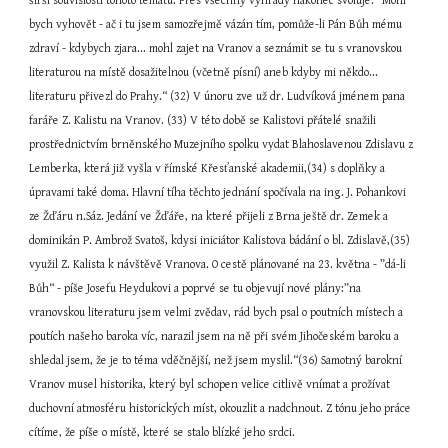
širší souvislosti tohoto tématu. Přes všechny výhrady nakonec svoluje: ”Mohl 
bych vyhovět - ač i tu jsem samozřejmě vázán tím, pomůže-li Pán Bůh mému 
zdraví - kdybych zjara... mohl zajet na Vranov a seznámit se tu s vranovskou 
literaturou na místě dosažitelnou (včetně písní) aneb kdyby mi někdo... 
literaturu přivezl do Prahy.“ (32) V únoru zve už dr. Ludvíková jménem pana 
faráře Z. Kalistu na Vranov. (33) V této době se Kalistovi přátelé snažili 
prostřednictvím brněnského Muzejního spolku vydat Blahoslavenou Zdislavu z 
Lemberka, která již vyšla v římské Křesťanské akademii,(34) s doplňky a 
úpravami také doma. Hlavní tíha těchto jednání spočívala na ing. J. Pohankovi 
ze Žďáru n.Sáz. Jedání ve Žďáře, na které přijeli z Brna ještě dr. Zemek a 
dominikán P. Ambrož Svatoš, kdysi iniciátor Kalistova bádání o bl. Zdislavě,(35) 
využil Z. Kalista k návštěvě Vranova. O cestě plánované na 23. května - ”dá-li 
Bůh“ - píše Josefu Heydukovi a poprvé se tu objevují nové plány:”na 
vranovskou literaturu jsem velmi zvědav, rád bych psal o poutních místech a 
poutích našeho baroka víc, narazil jsem na ně při svém Jihočeském baroku a 
shledal jsem, že je to téma vděčnější, než jsem myslil.“(36) Samotný barokní 
Vranov musel historika, který byl schopen velice citlivě vnímat a prožívat 
duchovní atmosféru historických míst, okouzlit a nadchnout. Z tónu jeho práce 
cítíme, že píše o místě, které se stalo blízké jeho srdci.