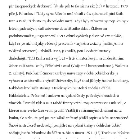
pár časopiseckých drobností, (9), ale pak to šlo ráz na ráz.(10) V listopadu 1970 
píše J. Pohankovi: ”Listy synu Alšovi o umění dali v Čs. spisovateli páni Skála 
Ivan a Pilař Jiří do stoupy do poslední mrtě. Když byly zabavovány moje knihy v 
letech padesátých, dali zabavené do zvláštního skladu ÔLibrorum 
prohibitorumŐ v Jungmannově ulici a odtud vydávali jednotlivé exempláře, 
když se po nich nějaký vědecký pracovník - zejména z ciziny (našim jen na 
zvláštní potvrzení) - sháněl. Dnes, jak vidět, jsou likvidační metody 
důslednější.“(11) Kniha měla vyjít už v létě k historikovým sedmdesátinám. 
Odeon ruší sazbu knihy Přátelství a osud (Vzájemná korespondence J. Wolkra a 
Z. Kalisty). Publikační činnost Karlovy univerzity v době pobělohorské je 
vyřazena ze sborníku k výročí Univerzity, když snad již byly hotové korektury. 
Nakladatelství Růže stahuje z tiskárny knihu Století andělů a ďáblů. 
Nakladatelství Práce ruší smlouvu na vydání Cesty po českých hradech a 
zámcích. ”Minulý týden mi z Mladé fronty vrátili moji cestopisnou Finlandii, o 
kterou mne svého času velmi prosili. Vrátili ji s náramnými chválami na tu 
knihu, ale s tím, že prý jim radikálně snížený příděl papíru a blíže neoznačené 
Ônové instrukceŐ nedovolují pomýšlet na vydání knihy v dohledné době,“ 
sděluje Josefu Pohankovi do Žďáru n. Sáz. v únoru 1971. (12) Trochu se blýskne 