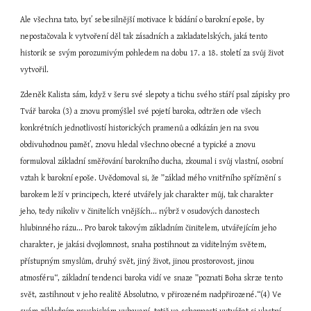
Ale všechna tato, byť sebesilnější motivace k bádání o barokní epoše, by 
nepostačovala k vytvoření děl tak zásadních a zakladatelských, jaká tento 
historik se svým porozumivým pohledem na dobu 17. a 18. století za svůj život 
vytvořil.
Zdeněk Kalista sám, když v šeru své slepoty a tichu svého stáří psal zápisky pro 
Tvář baroka (3) a znovu promýšlel své pojetí baroka, odtržen ode všech 
konkrétních jednotlivostí historických pramenů a odkázán jen na svou 
obdivuhodnou paměť, znovu hledal všechno obecné a typické a znovu 
formuloval základní směřování barokního ducha, zkoumal i svůj vlastní, osobní 
vztah k barokní epoše. Uvědomoval si, že ”základ mého vnitřního spříznění s 
barokem leží v principech, které utvářely jak charakter můj, tak charakter 
jeho, tedy nikoliv v činitelích vnějších... nýbrž v osudových danostech 
hlubinného rázu... Pro barok takovým základním činitelem, utvářejícím jeho 
charakter, je jakási dvojlomnost, snaha postihnout za viditelným světem, 
přístupným smyslům, druhý svět, jiný život, jinou prostorovost, jinou 
atmosféru“, základní tendenci baroka vidí ve snaze ”poznati Boha skrze tento 
svět, zastihnout v jeho realitě Absolutno, v přirozeném nadpřirozené.“(4) Ve 