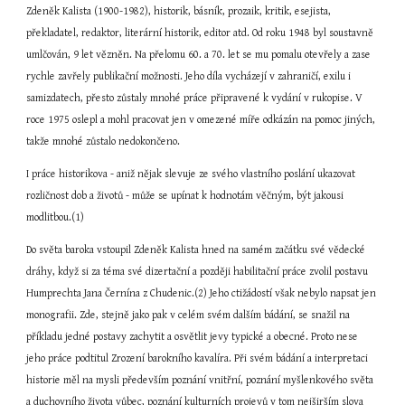
Zdeněk Kalista (1900-1982), historik, básník, prozaik, kritik, esejista, 
překladatel, redaktor, literární historik, editor atd. Od roku 1948 byl soustavně 
umlčován, 9 let vězněn. Na přelomu 60. a 70. let se mu pomalu otevřely a zase 
rychle zavřely publikační možnosti. Jeho díla vycházejí v zahraničí, exilu i 
samizdatech, přesto zůstaly mnohé práce připravené k vydání v rukopise. V 
roce 1975 oslepl a mohl pracovat jen v omezené míře odkázán na pomoc jiných, 
takže mnohé zůstalo nedokončeno.
I práce historikova - aniž nějak slevuje ze svého vlastního poslání ukazovat 
rozličnost dob a životů - může se upínat k hodnotám věčným, být jakousi 
modlitbou.(1)
Do světa baroka vstoupil Zdeněk Kalista hned na samém začátku své vědecké 
dráhy, když si za téma své dizertační a později habilitační práce zvolil postavu 
Humprechta Jana Černína z Chudenic.(2) Jeho ctižádostí však nebylo napsat jen 
monografii. Zde, stejně jako pak v celém svém dalším bádání, se snažil na 
příkladu jedné postavy zachytit a osvětlit jevy typické a obecné. Proto nese 
jeho práce podtitul Zrození barokního kavalíra. Při svém bádání a interpretaci 
historie měl na mysli především poznání vnitřní, poznání myšlenkového světa 
a duchovního života vůbec, poznání kulturních projevů v tom nejširším slova 