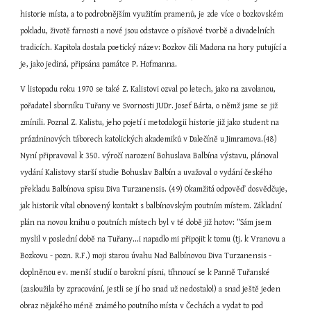
historie místa, a to podrobnějším využitím pramenů, je zde více o bozkovském 
pokladu, životě farnosti a nové jsou odstavce o písňové tvorbě a divadelních 
tradicích. Kapitola dostala poetický název: Bozkov čili Madona na hory putující a 
je, jako jediná, připsána památce P. Hofmanna.
V listopadu roku 1970 se také Z. Kalistovi ozval po letech, jako na zavolanou, 
pořadatel sborníku Tuřany ve Svornosti JUDr. Josef Bárta, o němž jsme se již 
zmínili. Poznal Z. Kalistu, jeho pojetí i metodologii historie již jako student na 
prázdninových táborech katolických akademiků v Dalečíně u Jimramova.(48) 
Nyní připravoval k 350. výročí narození Bohuslava Balbína výstavu, plánoval 
vydání Kalistovy starší studie Bohuslav Balbín a uvažoval o vydání českého 
překladu Balbínova spisu Diva Turzanensis. (49) Okamžitá odpověď dosvědčuje, 
jak historik vítal obnovený kontakt s balbínovským poutním místem. Základní 
plán na novou knihu o poutních místech byl v té době již hotov: ”Sám jsem 
myslil v poslední době na Tuřany...i napadlo mi připojit k tomu (tj. k Vranovu a 
Bozkovu - pozn. R.F.) moji starou úvahu Nad Balbínovou Diva Turzanensis - 
doplněnou ev. menší studií o barokní písni, tíhnoucí se k Panně Tuřanské 
(zasloužila by zpracování, jestli se jí ho snad už nedostalo!) a snad ještě jeden 
obraz nějakého méně známého poutního místa v Čechách a vydat to pod 