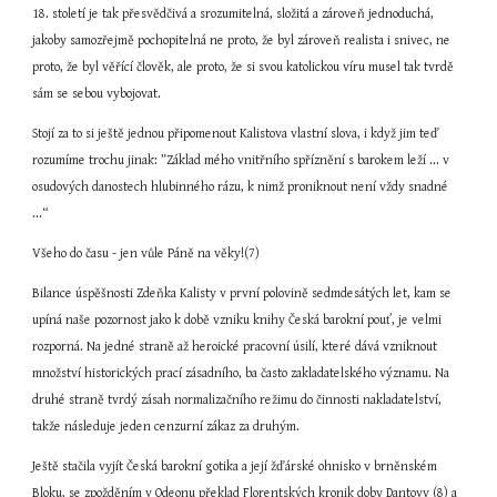
18. století je tak přesvědčivá a srozumitelná, složitá a zároveň jednoduchá, 
jakoby samozřejmě pochopitelná ne proto, že byl zároveň realista i snivec, ne 
proto, že byl věřící člověk, ale proto, že si svou katolickou víru musel tak tvrdě 
sám se sebou vybojovat.
Stojí za to si ještě jednou připomenout Kalistova vlastní slova, i když jim teď 
rozumíme trochu jinak: ”Základ mého vnitřního spříznění s barokem leží ... v 
osudových danostech hlubinného rázu, k nimž proniknout není vždy snadné 
...“
Všeho do času - jen vůle Páně na věky!(7)
Bilance úspěšnosti Zdeňka Kalisty v první polovině sedmdesátých let, kam se 
upíná naše pozornost jako k době vzniku knihy Česká barokní pouť, je velmi 
rozporná. Na jedné straně až heroické pracovní úsilí, které dává vzniknout 
množství historických prací zásadního, ba často zakladatelského významu. Na 
druhé straně tvrdý zásah normalizačního režimu do činnosti nakladatelství, 
takže následuje jeden cenzurní zákaz za druhým.
Ještě stačila vyjít Česká barokní gotika a její žďárské ohnisko v brněnském 
Bloku, se zpožděním v Odeonu překlad Florentských kronik doby Dantovy (8) a 