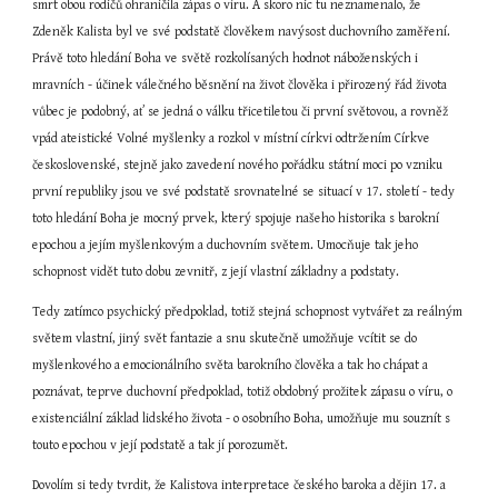
smrt obou rodičů ohraničila zápas o víru. A skoro nic tu neznamenalo, že 
Zdeněk Kalista byl ve své podstatě člověkem navýsost duchovního zaměření. 
Právě toto hledání Boha ve světě rozkolísaných hodnot náboženských i 
mravních - účinek válečného běsnění na život člověka i přirozený řád života 
vůbec je podobný, ať se jedná o válku třicetiletou či první světovou, a rovněž 
vpád ateistické Volné myšlenky a rozkol v místní církvi odtržením Církve 
československé, stejně jako zavedení nového pořádku státní moci po vzniku 
první republiky jsou ve své podstatě srovnatelné se situací v 17. století - tedy 
toto hledání Boha je mocný prvek, který spojuje našeho historika s barokní 
epochou a jejím myšlenkovým a duchovním světem. Umocňuje tak jeho 
schopnost vidět tuto dobu zevnitř, z její vlastní základny a podstaty.
Tedy zatímco psychický předpoklad, totiž stejná schopnost vytvářet za reálným 
světem vlastní, jiný svět fantazie a snu skutečně umožňuje vcítit se do 
myšlenkového a emocionálního světa barokního člověka a tak ho chápat a 
poznávat, teprve duchovní předpoklad, totiž obdobný prožitek zápasu o víru, o 
existenciální základ lidského života - o osobního Boha, umožňuje mu souznít s 
touto epochou v její podstatě a tak jí porozumět.
Dovolím si tedy tvrdit, že Kalistova interpretace českého baroka a dějin 17. a 