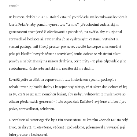
smyslu.
Do historie období 17. a 18. století vstoupil po příkladu svého milovaného učitele 
Josefa Pekaře, aby pomohl vynést toto ”temno“, předchozími badatelskými 
generacemi opomíjené či očerňované a pohrdané, na světlo, aby mu zjednal 
spravedlivé hodnocení. Tato snaha jít nevyšlapanými cestami, vytvářet si 
vlastní postupy, mít široký prostor pro nové, osobité koncepce a nekonečné 
pole při hledání nových témat a souvislostí, touha dobrat se vlastními silami 
pravdy a nebýt závislý na názoru druhých, bořit mýty - to plně odpovídalo jeho 
svobodnému, často rebelantskému, novátorskému duchu.
Rovněž potřeba očistit a ospravedlnit tuto historickou epochu, pochopit a 
rehabilitovat její vůdčí duchy i bezejmenný zástup, vést skoro donkichotský boj 
za ty, kteří se již sami nemohou bránit, aby nebyli vylučováni z myšlenkového 
odkazu předchozích generací - i toto odpovídalo Kalistově zvýšené citlivosti pro 
právo, spravedlnost, solidaritu.
Liberalistická historiogarfie byla tím oponentem, se kterým Zdeněk Kalista celý 
život, tu skrytě, tu otevřeně, vědomě i podvědomě, polemizoval a vyvracel její 
interpretace a hodnocení.