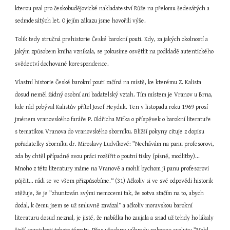
kterou psal pro českobudějovické nakladateství Růže na přelomu šedesátých a 
sedmdesátých let. O jejím zákazu jsme hovořili výše.
Tolik tedy stručná prehistorie České barokní pouti. Kdy, za jakých okolností a 
jakým způsobem kniha vznikala, se pokusíme osvětlit na podkladě autentického 
svědectví dochované korespondence.
Vlastní historie České barokní pouti začíná na místě, ke kterému Z. Kalista 
dosud neměl žádný osobní ani badatelský vztah. Tím místem je Vranov u Brna, 
kde rád pobýval Kalistův přítel Josef Heyduk. Ten v listopadu roku 1969 prosí 
jménem vranovského faráře P. Oldřicha Mifka o příspěvek o barokní literatuře 
s tematikou Vranova do vranovského sborníku. Bližší pokyny cituje z dopisu 
pořadatelky sborníku dr. Miroslavy Ludvíkové: ”Nechávám na panu profesorovi, 
zda by chtěl případně svou práci rozšířit o poutní tisky (písně, modlitby)... 
Mnoho z této literatury máme na Vranově a mohli bychom ji panu profesorovi 
půjčit... rádi se ve všem přizpůsobíme.“ (31) Ačkoliv si ve své odpovědi historik 
stěžuje, že je ”zhuntován svými nemocemi tak, že sotva stačím na to, abych 
dodal, k čemu jsem se už smluvně zavázal“ a ačkoliv moravskou barokní 
literaturu dosud neznal, je jisté, že nabídka ho zaujala a snad už tehdy ho lákaly 