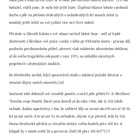
budu psát a snad dá Pán Bůh, že to bude pod menším tlakem starostí.“ (15) Ale 
bohužel, viděli jsme, že mělo být ještě hůře. Úspěšná bilance tohoto vzedmutí 
ducha a píle na přelomu šedesátých a sedmdesátých let musela čekat (a 
mnohdy ještě čeká) na svá vydání více než čtvrt století.
Přestože si Zdeněk Kalista o své situaci nečinil žádné iluze - měl už trpké 
zkušenosti z likvidace své práce i osoby z doby po Vítězném únoru - pracuje dál, 
posilován povzbuzováním přátel, zároveň však oslabován zdravotními obtížemi, 
až do svého tragického oslepnutí v roce 1975, na několika náročných 
projektech i drobnějších studiích.
Do středověku zavítal, když zpracovával studii o založení pražské diecéze a 
stručné dějiny našich minoritů.(16)
Současně také dokončil své rozsáhlé paměti, o nichž píše příteli Fr. D. Merthovi: 
”Končím svoje Paměti, které jsem dovedl až do roku 1966. Ale ty číst nikdo 
nebude. Budou zapečetěny s tím, že některé díly se nesmí otevřít než až 30-50 
let po mé smrti. A to už ani Vy tu nebudete, abyste si je přečetl, leda by Vás 
Panna Strašínská udržela co věrného strážce svého kostela přes 100 let. A 
kdopak by v tomto světě lži a perverze chtěl žít přes 100 let?“(17)