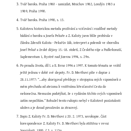
Tvář baroka. Praha 1980 - samizdat, Mnichov 1982, Londýn 1983 a 
1989, Praha 1990.
Tvář baroka. Praha 1990, s. 13.
Kalistovu historickou metodu prožívání a vciťování i rozdílné metody 
bádání o baroku u Josefa Pekaře a Z. Kalisty jsem blíže probírala v 
článku Zdeněk Kalista - Pekařův žák, interpret a polemik ve sborníku 
Josef Pekař a české dějiny 15.-18. století, Z Českého ráje a Podkrkonoší, 
Suplementum 1, Bystré nad Jizerou 1994, s. 29n.
Po proudu života, díl I. a II. Brno 1996 a 1997. K tomuto tématu se vrátil 
ještě jednou v době své slepoty. Fr. D. Merthovi píše v dopise z 
28.11.1977: ”...aby zkorigoval překlepy v strojopisu mých vzpomínek o 
mém přechodu od ateismu k vnitřnímu křesťanství Cesta do 
nekonečna. Nemusím podotýkat, že s vydáním těchto svých vzpomínek 
zatím nepočítám.“ Bohužel tento rukopis nebyl v Kalistově pozůstalosti 
uložen a je dosud považován za ztracený.
Dopis Z. Kalisty Fr. D. Merthovi z 20. 2. 1973, xerokopie. Část 
korespondence Z. Kalisty Fr. D. Merthovi byla otištěna v revui 
Souvislosti, 1995, č.3, s. 113n.