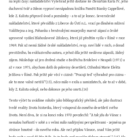
na lepší časy: nakladatelství Vyšehrad ještě dostane ke čtenářům Karla IV, jeho 
duchovní tvář a Odeon vypraví nenápadnou knížku Paměti Bianky Cappellové, 
kde Z. Kalista připravil úvod a poznámky - a to už je konec. Severočeské 
nakladatelství, které přesídlilo z Liberce do Ústí n.L. vrací po dlouhém mlčení 
Valdštejna a ing. Pohanka s brněnskými muzejníky marně zápasí o české 
upravené vydání Blahoslavené Zdislavy, která již předtím vyšla v Římě v roce 
1969. Pak už nemá žádné české nakladatelství, resp. noví lidé v nich, o dosud 
prestižního, ba exkluzivního autora, o jehož díla ještě nedávno zápasili, žádný 
zájem. Následuje už jen drobná studie o Bedřichu Bridelovi v Neapoli (1971) a 
až v roce 1975, abychom došli do poloviny desetiletí, Ctihodná Marie Elekta 
Ježíšova v Římě. Pak ještě pár věcí v cizině: ”Pracuji teď výhradně pro cizinu - 
ale to mne valně netěší“(13), něco málo v exilu a samizdatech, ale to až v době, 
kdy Z. Kalista oslepl, nebo dokonce po jeho smrti.(14)
Tento výčet tu uvádíme nikoliv jako bibliografický přehled, ale jako ilustraci 
tvrdé reality života historika, který vstupoval do osmého desetiletí svého 
života. Není divu, že si na konci roku 1970 povzdechl: ”A tak jdu do Vánoc s 
nemalou hořkostí v sobě a s velmi málo nadějnými perspektivami - zejména po 
stránce hmotné - do nového roku. Ale než přijdou Vánoce, snad Vám ještě 