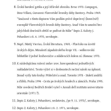
Česká barokní gotika a její žďárské ohnisko. Brno 1970. Campagni, 
Dino-Villani, Giovanni: Florentské kroniky doby Dantovy. Praha 1969. 
”Současně s tímto dopisem Vám posílám právě dopečený (konečně!) 
exemplář Florentských kronik doby Dantovy. Snad Vám to umožní bez 
jakýchkoli dnešních obtíží se podívat do Itálie“ Dopis Z. Kalisty J. 
Pohankovi z 8. 4. 1970, xerokopie.
Např.: Matěj Vierius, Česká literatura, 1969, - Plzeňsko na úsvitě 
českých dějin. Minulostí západočeského kraje VII. - wolkerovská 
bibliofilie O jedné knihovničce a mládencích kolem ní. Olomouc 1970.
K následujícímu rušení smluv srov. korespondenci jednotlivých 
nakladatelství. Tento výčet si v drobnostech nečiní nárok na úplnost. 
Dosud vyšly tato knihy: Přátelství a osud. Toronto 1978 - Století andělů 
a ďáblů. Praha 1994 - Cesta po českých hradech a zámcích. Praha 1995. 
Níže uvedený Bedřich Bridel vyšel v Annali dell instituto universitario 
orientale (1971 ?).
Dopis Z. Kalisty J. Pohankovi, nedatován, /po 9. 11. 1970/, xerokopie.
Dopis Z. Kalisty J. Pohankovi z 8. 2. 1971, xerokopie.