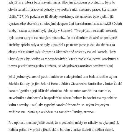
zdejší fary, která byla hlavním materiálovým základem pro studii... Byly to 
chvíle zvláštní pracovní pohody a vyrostla z nich nakonec práce, která mne 
těšila.“(27) Na podzim se již dělaly korektury, ale nakonec bylo vydání již 
vysázeného sborníku s hotovými sloupcovými korekturami zakázáno.(28) Obtah 
sazby i sazba samotná byly ukryty v Bozkově: ”Pro případ nenadálé kontroly 
byla sazba ukryta na různých místech... Po tak dlouhém čekání se postupně 
stránky zpřeházely a nebyly k použití a po úvaze jsme je dali do sběru a za 
obnos tak získaný byla uhrazena část měděné střechy na lodi kostela.“(29) 
Sborník pak byl vydán až v devadesátých letech podle sloupcové korektury s 
novou předmluvou Jiřího Kurfiřta, někdejšího organizátora vydávání.(30)
Ještě jedno významné poutní místo se stalo předmětem badatelského zájmu 
Zdeňka Kalisty. Je jím Zelená Hora u Žďáru Giovanniho Santiniho v knize Česká 
barokní gotika a její žďárské ohnisko. Zde se autor zaměřil na stavitele, 
stavebníka a duchovní a hospodářské zázemí tohoto budování svatojanského 
kultu a stavby. Pouť jako typický barokní fenomén se svými krajovými 
zvláštnostmi zůstala, s ohledem na zaměření knihy, stranou.
Pro úplnost musíme ještě dodat, že s poutními místy se nikoliv nevýznamě Z. 
Kalista potkal i v práci o jihočeském baroku v knize Století andělů a ďáblů, 