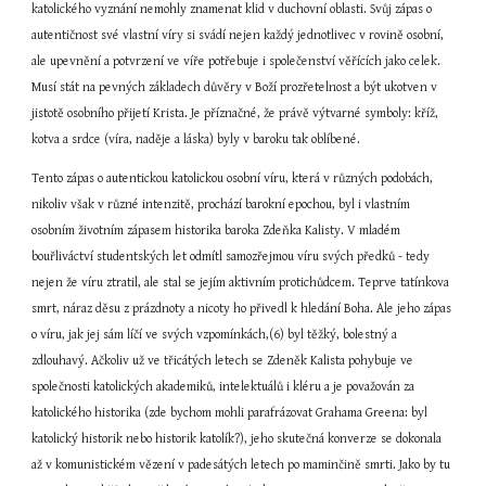
katolického vyznání nemohly znamenat klid v duchovní oblasti. Svůj zápas o 
autentičnost své vlastní víry si svádí nejen každý jednotlivec v rovině osobní, 
ale upevnění a potvrzení ve víře potřebuje i společenství věřících jako celek. 
Musí stát na pevných základech důvěry v Boží prozřetelnost a být ukotven v 
jistotě osobního přijetí Krista. Je příznačné, že právě výtvarné symboly: kříž, 
kotva a srdce (víra, naděje a láska) byly v baroku tak oblíbené.
Tento zápas o autentickou katolickou osobní víru, která v různých podobách, 
nikoliv však v různé intenzitě, prochází barokní epochou, byl i vlastním 
osobním životním zápasem historika baroka Zdeňka Kalisty. V mladém 
bouřliváctví studentských let odmítl samozřejmou víru svých předků - tedy 
nejen že víru ztratil, ale stal se jejím aktivním protichůdcem. Teprve tatínkova 
smrt, náraz děsu z prázdnoty a nicoty ho přivedl k hledání Boha. Ale jeho zápas 
o víru, jak jej sám líčí ve svých vzpomínkách,(6) byl těžký, bolestný a 
zdlouhavý. Ačkoliv už ve třicátých letech se Zdeněk Kalista pohybuje ve 
společnosti katolických akademiků, intelektuálů i kléru a je považován za 
katolického historika (zde bychom mohli parafrázovat Grahama Greena: byl 
katolický historik nebo historik katolík?), jeho skutečná konverze se dokonala 
až v komunistickém vězení v padesátých letech po maminčině smrti. Jako by tu 