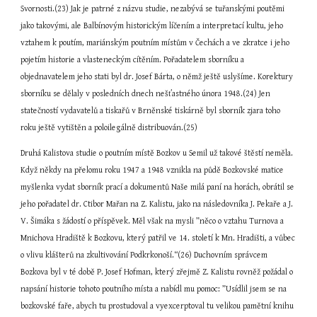
Svornosti.(23) Jak je patrné z názvu studie, nezabývá se tuřanskými poutěmi 
jako takovými, ale Balbínovým historickým líčením a interpretací kultu, jeho 
vztahem k poutím, mariánským poutním místům v Čechách a ve zkratce i jeho 
pojetím historie a vlasteneckým cítěním. Pořadatelem sborníku a 
objednavatelem jeho stati byl dr. Josef Bárta, o němž ještě uslyšíme. Korektury 
sborníku se dělaly v posledních dnech nešťastného února 1948.(24) Jen 
statečností vydavatelů a tiskařů v Brněnské tiskárně byl sborník zjara toho 
roku ještě vytištěn a poloilegálně distribuován.(25)
Druhá Kalistova studie o poutním místě Bozkov u Semil už takové štěstí neměla. 
Když někdy na přelomu roku 1947 a 1948 vznikla na půdě Bozkovské matice 
myšlenka vydat sborník prací a dokumentů Naše milá paní na horách, obrátil se 
jeho pořadatel dr. Ctibor Mařan na Z. Kalistu, jako na následovníka J. Pekaře a J. 
V. Šimáka s žádostí o příspěvek. Měl však na mysli ”něco o vztahu Turnova a 
Mnichova Hradiště k Bozkovu, který patřil ve 14. století k Mn. Hradišti, a vůbec 
o vlivu klášterů na zkultivování Podkrkonoší.“(26) Duchovním správcem 
Bozkova byl v té době P. Josef Hofman, který zřejmě Z. Kalistu rovněž požádal o 
napsání historie tohoto poutního místa a nabídl mu pomoc: ”Usídlil jsem se na 
bozkovské faře, abych tu prostudoval a vyexcerptoval tu velikou pamětní knihu 