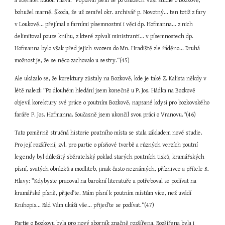
a sběratel Rudolf Hlava: ”Poptával jsem se po osudech Vaší studie o Bozkově, 
bohužel marně. Škoda, že už zemřel okr. archivář p. Novotný... ten totiž z fary 
v Loukově... přejímal s farními písemnostmi i věci dp. Hofmanna... z nich 
delimitoval pouze knihu, z které zpívali ministranti... v písemnostech dp. 
Hofmanna bylo však před jejich svozem do Mn. Hradiště zle řáděno... Druhá 
možnost je, že se něco zachovalo u sestry.“(45)
Ale ukázalo se, že korektury zůstaly na Bozkově, kde je také Z. Kalista někdy v 
létě nalezl: ”Po dlouhém hledání jsem konečně u P. Jos. Hádka na Bozkově 
objevil korektury své práce o poutním Bozkově, napsané kdysi pro bozkovského 
faráře P. Jos. Hofmanna. Současně jsem ukončil svou práci o Vranovu.“(46)
Tato poměrně stručná historie poutního místa se stala základem nové studie. 
Pro její rozšíření, zvl. pro partie o písňové tvorbě a různých verzích poutní 
legendy byl důležitý sběratelský poklad starých poutních tisků, kramářských 
písní, svatých obrázků a modliteb, jinak často neznámých, příznivce a přítele R. 
Hlavy: ”Kdybyste pracoval na barokní literatuře a potřeboval se podívat na 
kramářské písně, přijeďte. Mám písní k poutním místům více, než uvádí 
Knihopis... Rád Vám ukáži vše... přijeďte se podívat.“(47)
Partie o Bozkovu byla pro nový sborník značně rozšířena. Rozšířena byla i 