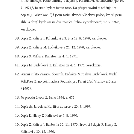
knize zmiňuje. Podle zmínky v dopise J. Pohankovi, nedatováno /po 19. 
7. 1971/, to snad bylo v tomto roce. Na přepracování si stěžuje i v 
dopise J. Pohankovi: ”Já jsem zatím skončil všechny práce, které jsem 
slíbil a chtěl bych asi na dva měsíce úplně vypřahnout“, 17. 7. 1970, 
xerokopie.
Dopis Z. Kalisty J. Pohankovi z 3. 8. a 12. 8. 1970, xerokopie.
Dopis Z. Kalisty M. Ludvíkové z 21. 12. 1970, xerokopie.
Dopis O. Mifka Z. Kalistovi ze 4. 1. 1971.
Dopis M. Ludvíkové Z. Kalistovi ze 4. 1. 1971, xerokopie.
Poutní místo Vranov. Sborník. Redakce Miroslava Ludvíková. Vydal 
PolitPres Brno péčí nadace Poutník pro Farní úřad Vranov u Brna 
/1997/.
Po proudu života 2, Brno 1996, s. 672.
Dopis dr. Jaroslava Kurfiřta autorce z 20. 9. 1997.
Dopis R. Hlavy Z. Kalistovi ze 7. 8. 1970.
Dopis Z. Kalisty J. Bártovi z 30. 11. 1970. Srov. též dopis R. Hlavy Z. 
Kalistovi z 30. 12. 1970.