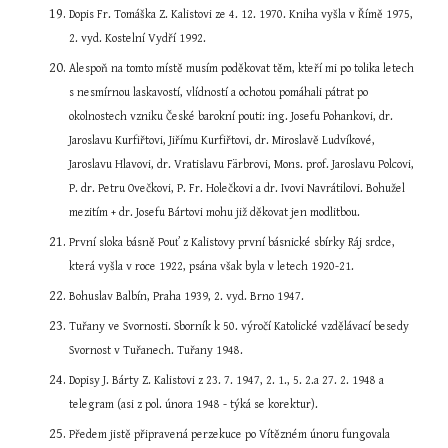
Dopis Fr. Tomáška Z. Kalistovi ze 4. 12. 1970. Kniha vyšla v Římě 1975, 
2. vyd. Kostelní Vydří 1992.
Alespoň na tomto místě musím poděkovat těm, kteří mi po tolika letech 
s nesmírnou laskavostí, vlídností a ochotou pomáhali pátrat po 
okolnostech vzniku České barokní pouti: ing. Josefu Pohankovi, dr. 
Jaroslavu Kurfiřtovi, Jiřímu Kurfiřtovi, dr. Miroslavě Ludvíkové, 
Jaroslavu Hlavovi, dr. Vratislavu Färbrovi, Mons. prof. Jaroslavu Polcovi, 
P. dr. Petru Ovečkovi, P. Fr. Holečkovi a dr. Ivovi Navrátilovi. Bohužel 
mezitím + dr. Josefu Bártovi mohu již děkovat jen modlitbou.
První sloka básně Pouť z Kalistovy první básnické sbírky Ráj srdce, 
která vyšla v roce 1922, psána však byla v letech 1920-21.
Bohuslav Balbín, Praha 1939, 2. vyd. Brno 1947.
Tuřany ve Svornosti. Sborník k 50. výročí Katolické vzdělávací besedy 
Svornost v Tuřanech. Tuřany 1948.
Dopisy J. Bárty Z. Kalistovi z 23. 7. 1947, 2. 1., 5. 2.a 27. 2. 1948 a 
telegram (asi z pol. února 1948 - týká se korektur).
Předem jistě připravená perzekuce po Vítězném únoru fungovala 