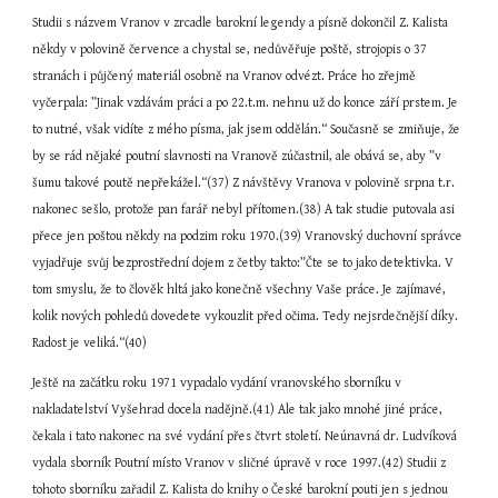
Studii s názvem Vranov v zrcadle barokní legendy a písně dokončil Z. Kalista 
někdy v polovině července a chystal se, nedůvěřuje poště, strojopis o 37 
stranách i půjčený materiál osobně na Vranov odvézt. Práce ho zřejmě 
vyčerpala: ”Jinak vzdávám práci a po 22.t.m. nehnu už do konce září prstem. Je 
to nutné, však vidíte z mého písma, jak jsem oddělán.“ Současně se zmiňuje, že 
by se rád nějaké poutní slavnosti na Vranově zúčastnil, ale obává se, aby ”v 
šumu takové poutě nepřekážel.“(37) Z návštěvy Vranova v polovině srpna t.r. 
nakonec sešlo, protože pan farář nebyl přítomen.(38) A tak studie putovala asi 
přece jen poštou někdy na podzim roku 1970.(39) Vranovský duchovní správce 
vyjadřuje svůj bezprostřední dojem z četby takto:”Čte se to jako detektivka. V 
tom smyslu, že to člověk hltá jako konečně všechny Vaše práce. Je zajímavé, 
kolik nových pohledů dovedete vykouzlit před očima. Tedy nejsrdečnější díky. 
Radost je veliká.“(40)
Ještě na začátku roku 1971 vypadalo vydání vranovského sborníku v 
nakladatelství Vyšehrad docela nadějně.(41) Ale tak jako mnohé jiné práce, 
čekala i tato nakonec na své vydání přes čtvrt století. Neúnavná dr. Ludvíková 
vydala sborník Poutní místo Vranov v sličné úpravě v roce 1997.(42) Studii z 
tohoto sborníku zařadil Z. Kalista do knihy o České barokní pouti jen s jednou 