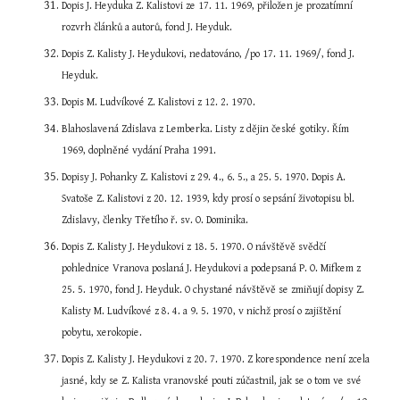
Dopis J. Heyduka Z. Kalistovi ze 17. 11. 1969, přiložen je prozatímní 
rozvrh článků a autorů, fond J. Heyduk.
Dopis Z. Kalisty J. Heydukovi, nedatováno, /po 17. 11. 1969/, fond J. 
Heyduk.
Dopis M. Ludvíkové Z. Kalistovi z 12. 2. 1970.
Blahoslavená Zdislava z Lemberka. Listy z dějin české gotiky. Řím 
1969, doplněné vydání Praha 1991.
Dopisy J. Pohanky Z. Kalistovi z 29. 4., 6. 5., a 25. 5. 1970. Dopis A. 
Svatoše Z. Kalistovi z 20. 12. 1939, kdy prosí o sepsání životopisu bl. 
Zdislavy, členky Třetího ř. sv. O. Dominika.
Dopis Z. Kalisty J. Heydukovi z 18. 5. 1970. O návštěvě svědčí 
pohlednice Vranova poslaná J. Heydukovi a podepsaná P. O. Mifkem z 
25. 5. 1970, fond J. Heyduk. O chystané návštěvě se zmiňují dopisy Z. 
Kalisty M. Ludvíkové z 8. 4. a 9. 5. 1970, v nichž prosí o zajištění 
pobytu, xerokopie.
Dopis Z. Kalisty J. Heydukovi z 20. 7. 1970. Z korespondence není zcela 
jasné, kdy se Z. Kalista vranovské pouti zúčastnil, jak se o tom ve své 