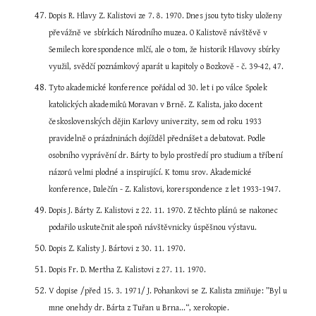
Dopis R. Hlavy Z. Kalistovi ze 7. 8. 1970. Dnes jsou tyto tisky uloženy 
převážně ve sbírkách Národního muzea. O Kalistově návštěvě v 
Semilech korespondence mlčí, ale o tom, že historik Hlavovy sbírky 
využil, svědčí poznámkový aparát u kapitoly o Bozkově - č. 39-42, 47.
Tyto akademické konference pořádal od 30. let i po válce Spolek 
katolických akademiků Moravan v Brně. Z. Kalista, jako docent 
československých dějin Karlovy univerzity, sem od roku 1933 
pravidelně o prázdninách dojížděl přednášet a debatovat. Podle 
osobního vyprávění dr. Bárty to bylo prostředí pro studium a tříbení 
názorů velmi plodné a inspirující. K tomu srov. Akademické 
konference, Dalečín - Z. Kalistovi, korerspondence z let 1933-1947.
Dopis J. Bárty Z. Kalistovi z 22. 11. 1970. Z těchto plánů se nakonec 
podařilo uskutečnit alespoň návštěvnicky úspěšnou výstavu.
Dopis Z. Kalisty J. Bártovi z 30. 11. 1970.
Dopis Fr. D. Mertha Z. Kalistovi z 27. 11. 1970.
V dopise /před 15. 3. 1971/ J. Pohankovi se Z. Kalista zmiňuje: ”Byl u 
mne onehdy dr. Bárta z Tuřan u Brna...“, xerokopie.