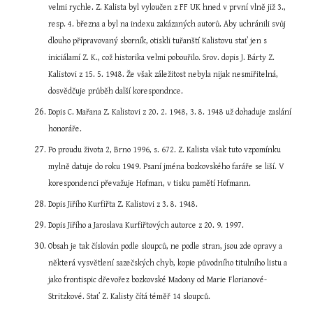
velmi rychle. Z. Kalista byl vyloučen z FF UK hned v první vlně již 3., 
resp. 4. března a byl na indexu zakázaných autorů. Aby uchránili svůj 
dlouho připravovaný sborník, otiskli tuřanští Kalistovu stať jen s 
iniciálamí Z. K., což historika velmi pobouřilo. Srov. dopis J. Bárty Z. 
Kalistovi z 15. 5. 1948. Že však záležitost nebyla nijak nesmiřitelná, 
dosvědčuje průběh další korespondnce.
Dopis C. Mařana Z. Kalistovi z 20. 2. 1948, 3. 8. 1948 už dohaduje zaslání 
honoráře.
Po proudu života 2, Brno 1996, s. 672. Z. Kalista však tuto vzpomínku 
mylně datuje do roku 1949. Psaní jména bozkovského faráře se liší. V 
korespondenci převažuje Hofman, v tisku pamětí Hofmann.
Dopis Jiřího Kurfiřta Z. Kalistovi z 3. 8. 1948.
Dopis Jiřího a Jaroslava Kurfiřtových autorce z 20. 9. 1997.
Obsah je tak číslován podle sloupců, ne podle stran, jsou zde opravy a 
některá vysvětlení sazečských chyb, kopie původního titulního listu a 
jako frontispic dřevořez bozkovské Madony od Marie Florianové-
Stritzkové. Stať Z. Kalisty čítá téměř 14 sloupců.