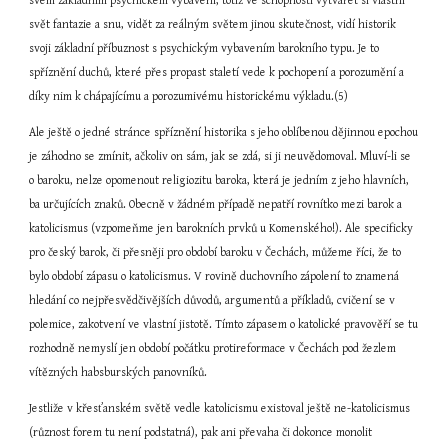
svém základním psychickém vybavení, totiž ve schopnosti vytvářet si vlastní 
svět fantazie a snu, vidět za reálným světem jinou skutečnost, vidí historik 
svoji základní příbuznost s psychickým vybavením barokního typu. Je to 
spříznění duchů, které přes propast staletí vede k pochopení a porozumění a 
díky nim k chápajícímu a porozumivému historickému výkladu.(5)
Ale ještě o jedné stránce spříznění historika s jeho oblíbenou dějinnou epochou 
je záhodno se zmínit, ačkoliv on sám, jak se zdá, si ji neuvědomoval. Mluví-li se 
o baroku, nelze opomenout religiozitu baroka, která je jedním z jeho hlavních, 
ba určujících znaků. Obecně v žádném případě nepatří rovnítko mezi barok a 
katolicismus (vzpomeňme jen barokních prvků u Komenského!). Ale specificky 
pro český barok, či přesněji pro období baroku v Čechách, můžeme říci, že to 
bylo období zápasu o katolicismus. V rovině duchovního zápolení to znamená 
hledání co nejpřesvědčivějších důvodů, argumentů a příkladů, cvičení se v 
polemice, zakotvení ve vlastní jistotě. Tímto zápasem o katolické pravověří se tu 
rozhodně nemyslí jen období počátku protireformace v Čechách pod žezlem 
vítězných habsburských panovníků.
Jestliže v křesťanském světě vedle katolicismu existoval ještě ne-katolicismus 
(různost forem tu není podstatná), pak ani převaha či dokonce monolit 