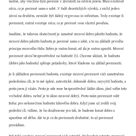
možné, aby všechno bylo povinné v závislosti na něčem jiném. Musí existovat 
něco, co je povinné samo o sobě. V řadě deontických výroků, z nichž jeden 
závisí na druhém, nemůže být žádný regressus in infinitum. Tedy existuje-li 
povinnost, nutně existuje něco, co je povinné svou vlastní povahou.
Soudíme, že takovou skutečností je samotné mravní dobro jakožto hodnota, že 
mravní dobro jakožto hodnota je povinné samo o sobě, a to na základě prvního 
principu mravního řádu: Dobro je nutno konat, od zla je nutno upustit. Mravní 
povinnost závisí bezprostředně na hodnotě (5). Chceme ukázat, že hodnota 
(dobro jako hodnota) splňuje požadavky, které klademe na základ povinnosti.
Je-li základem povinnosti hodnota, existuje mravní povinnost vůči samotnému 
poslednímu cíli. Je to mé úplné, autentické, dokonalé dobro, nejvyšší hodnota, a 
proto jsem jí vázán. Proto je ode mne bezprostředně žádán úkon, jímž volím toto 
vrcholné dobro, neboť je to úkon mravně dobrý. Proto mám povinnost volit 
Boha: pro nekonečnou hodnotu takového dobra. Když jsme už zvolili svůj 
poslední cíl, vidíme, že ho dosáhneme jen tak, že budeme konat dobro a 
upustíme od zlého. Ale to je co do povinnosti druhotné, to už povinnost 
provádíme.