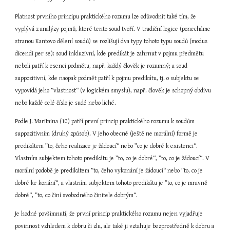
Platnost prvního principu praktického rozumu lze odůvodnit také tím, že 
vyplývá z analýzy pojmů, které tento soud tvoří. V tradiční logice (ponecháme 
stranou Kantovo dělení soudů) se rozlišují dva typy tohoto typu soudů (modus 
dicendi per se): soud inkluzivní, kde predikát je zahrnut v pojmu předmětu 
neboli patří k esenci podmětu, např. každý člověk je rozumný; a soud 
suppozitivní, kde naopak podmět patří k pojmu predikátu, tj. o subjektu se 
vypovídá jeho ”vlastnost“ (v logickém smyslu), např. člověk je schopný obdivu 
nebo každé celé číslo je sudé nebo liché.
Podle J. Maritaina (10) patří první princip praktického rozumu k soudům 
suppozitivním (druhý způsob). V jeho obecné (ještě ne morální) formě je 
predikátem ”to, čeho realizace je žádoucí“ nebo ”co je dobré k existenci“. 
Vlastním subjektem tohoto predikátu je ”to, co je dobré“, ”to, co je žádoucí“. V 
morální podobě je predikátem ”to, čeho vykonání je žádoucí“ nebo ”to, co je 
dobré ke konání“, a vlastním subjektem tohoto predikátu je ”to, co je mravně 
dobré“, ”to, co činí svobodného činitele dobrým“.
Je hodné povšimnutí, že první princip praktického rozumu nejen vyjadřuje 
povinnost vzhledem k dobru či zlu, ale také ji vztahuje bezprostředně k dobru a 