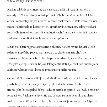
se to často děje. Čím je to dáno?
Uvažme také, že povinnost je, jak jsme řekli, zvláštní spojení nutnosti a 
svobody. Určité jednání je nutné pro vůli, vůle ho nemůže nechtít. A toto 
vědomí vázanosti je nepodmíněné. Zároveň však víme, že stále máme reálnou 
možnost chtít opak. Je-li naše chtění specifikováno rozumem, pak tento dvojí 
postoj vůle (nemožnost nechtít a možnost nechtít) ukazuje na to, že i rozum v 
prožívání povinosti vidí určitý úkon dvojím způsobem.
Rozum vidí úkon nejprve abstraktně a obecně. Na této rovině ho vidí v jeho 
podstatě. Například podvod vidí jako zlo a to člověk nemůže chtít. To 
neznamená, že se nemohu od tohoto pohledu odvrátit, ale když vidím daný 
úkon jako špatný, nemohu ho jako takový chtít. Odtud je pocit povinnosti, jsem 
vázán nevykonat to zlé, které je před zrakem mého rozumu.
Ale tentýž úkon mohu vidět jinak, dívám-li se na něj v rovině konkrétní a zcela 
praktické. Jeví se mi stále jako špatný, ale vidím ho zároveň také po jiné 
stránce jako (ontologicky) dobrý. Podvést přítele je špatné - ale budu z toho mít 
velký užitek. A tak mohu věc chtít jako dobrou. Mohu tedy uniknout hlasu 
povinnosti: odvrátit pohled od toho, že daný skutek je ve své podstatě špatný, 