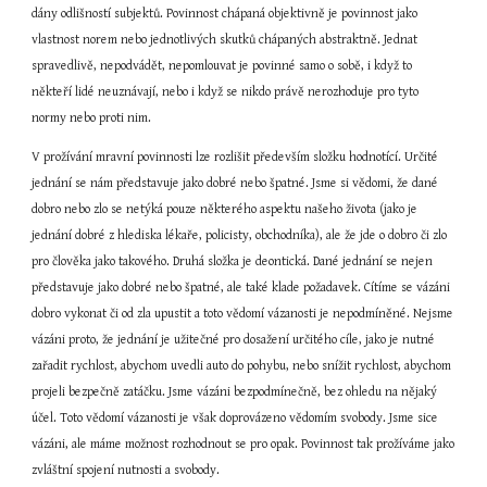
dány odlišností subjektů. Povinnost chápaná objektivně je povinnost jako 
vlastnost norem nebo jednotlivých skutků chápaných abstraktně. Jednat 
spravedlivě, nepodvádět, nepomlouvat je povinné samo o sobě, i když to 
někteří lidé neuznávají, nebo i když se nikdo právě nerozhoduje pro tyto 
normy nebo proti nim.
V prožívání mravní povinnosti lze rozlišit především složku hodnotící. Určité 
jednání se nám představuje jako dobré nebo špatné. Jsme si vědomi, že dané 
dobro nebo zlo se netýká pouze některého aspektu našeho života (jako je 
jednání dobré z hlediska lékaře, policisty, obchodníka), ale že jde o dobro či zlo 
pro člověka jako takového. Druhá složka je deontická. Dané jednání se nejen 
představuje jako dobré nebo špatné, ale také klade požadavek. Cítíme se vázáni 
dobro vykonat či od zla upustit a toto vědomí vázanosti je nepodmíněné. Nejsme 
vázáni proto, že jednání je užitečné pro dosažení určitého cíle, jako je nutné 
zařadit rychlost, abychom uvedli auto do pohybu, nebo snížit rychlost, abychom 
projeli bezpečně zatáčku. Jsme vázáni bezpodmínečně, bez ohledu na nějaký 
účel. Toto vědomí vázanosti je však doprovázeno vědomím svobody. Jsme sice 
vázáni, ale máme možnost rozhodnout se pro opak. Povinnost tak prožíváme jako 
zvláštní spojení nutnosti a svobody.