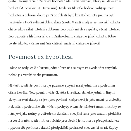
Často užívaný termín ”mravní hodnota“ zde nemá význam, který mu dává etika 
hodnot (M. Scheler, N. Hartmann). Moderní filosofie hodnot rozlišuje mezi 
hodnotou a dobrem: dobro patří do oblasti bytí, kdežto hodnoty jsou na bytí 
nezávislé a tvoří zvláštní oblast skutečnosti. V naší analýze se naopak hodnota 
chápe jako reálně totožná s dobrem. Dobro pak má dva aspekty, věcně totožné. 
Dobro pojaté z hlediska jeho vnitřního obsahu chápeme jako hodnotu. Dobro 
pojaté jako to, k čemu směřuje chtění, snažení, chápeme jako cíl.
Povinnost ex hypothesi
Ptáme se tedy, co činí určité jednání pro nás nutným (v uvedeném smyslu), 
neboli jak vzniká vazba povinnosti.
Někteří soudí, že povinnost je poznané spojení mezi jednáním a posledním 
cílem člověka. Toto poznání váže člověka k realizaci daného jednání. Jinými 
slovy: mravní skutky se jeví jako povinné, chápeme-li je jako nutné prostředky 
k dosažení posledního cíle. - Není pochyby o tom, že některé mravní skutky se 
nám jeví jako nutný prostředek k dosažení cíle, jiné zase jako zásadní překážka 
na cestě k němu. Ale nutnost těchto prostředků je nutnost z předpokladu (ex 
hypothesi): povinnost skutků předpokládá povinnost cíle, závisí na ní. Kdyby 