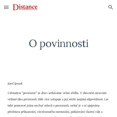
Skip to main content
Skip to navigation
O povinnosti
Karel Šprunk
S tématem ”povinnost“ se dnes setkáváme velmi zřídka. V obecném mravním 
vědomí idea povinnosti stále více ustupuje a její místo zaujímá odpovědnost. Lze 
také pozorovat jistou nechuť mluvit o povinnosti, neboť je s ní spojována 
představa přikazování, všestranného normování, potlačování vlastní vůle a 