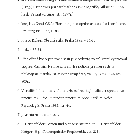
(Hrsg.): Handbuch philosophischer Grundbegriffe, München 1973, 
heslo Verantwortung (str. 1577n).
Iosephus Gredt O.S.D.: Elementa philosophiae aristotelico-thomisticae, 
Freiburg Br. 1937, ¤ 942.
Friedo Ricken: Obecná etika, Praha 1995, ¤ 21-25.
ibid., ¤ 52-54.
Předložená koncepce povinnosti je v podstatě pojetí, které vypracoval 
Jacques Maritain, Neuf lesons sur les notions premiéres de la 
philosophie morale, in: Oeuvres complétes, vol. IX, Paris 1993, str. 
900n.
V tradiční filosofii se v této souvislosti rozlišuje iudicium speculativo-
practicum a iudicium pradico-practicum. Srov. např. M. Skácel: 
Psychologie, Praha 1993, str. 44.
J. Maritain: op. cit. ¤ 901.
L. Honnefelder: Person und Menschenwürde, in: L. Honnefelder, G. 
Krüger (Hg.): Philosophische Propädeutik, str. 225.