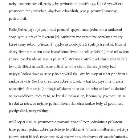
nebyl povinný sám cíl, nebyly by povinné ani prostředky. Úplné vysvětlení 
povinnosti tedy vyžaduje, abychom odůvodnili, proč je povinný samotný 
poslední cíl.
Podle jiného pojetí je povinnost poznané spojení mezi jednáním a sankcemi 
spojenými s mravním životem (2). Sankcemi zde rozumíme odměny a tresty, 
které samy sebou (přirozeně) vyplývají z dobrých či špatných skutků. Mravně 
dobrý život sám sebou vede k zdařilému životu neboli ke štěstí (které má ovšem 
různou podobu zde na zemi a po smrti). Mravně špatný život sám o sobě vede k 
tomu, že štěstí nedosáhneme a život se mine cílem. Sankce je tedy buď 
nejvyšší dobro člověka nebo jeho největší zlo. Poznání spojení mezi jednáním a 
sankcemi váže člověka k realizaci dobrého života. - Ani toto pojetí není zcela 
uspokojivé. Sankce je (ontologické) dobro nebo zlo, kterého se člověku dostává 
ze spravedlnosti, tedy za to, že konal či nekonal to, k čemu byl povinen. Nelze 
trestat za něco, co nejsme povinni konat. Samotná sankce tedy už povinnost 
předpokládá, nevysvětluje ji.
Další pojetí říká, že povinnost je poznané spojení mezi jednáním a příkazem. 
Jsme povinni jednat dobře, protože je to přikázané. V našem kulturním světě je 
takové pojetí běžné, povinnost bývá spojována s představou přikazující autority, 