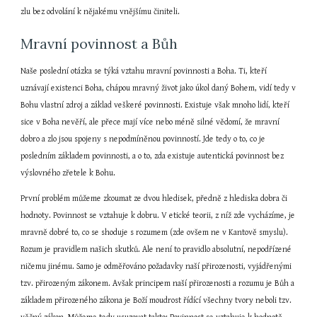
zlu bez odvolání k nějakému vnějšímu činiteli.
Mravní povinnost a Bůh
Naše poslední otázka se týká vztahu mravní povinnosti a Boha. Ti, kteří 
uznávají existenci Boha, chápou mravný život jako úkol daný Bohem, vidí tedy v 
Bohu vlastní zdroj a základ veškeré povinnosti. Existuje však mnoho lidí, kteří 
sice v Boha nevěří, ale přece mají více nebo méně silné vědomí, že mravní 
dobro a zlo jsou spojeny s nepodmíněnou povinností. Jde tedy o to, co je 
posledním základem povinnosti, a o to, zda existuje autentická povinnost bez 
výslovného zřetele k Bohu.
První problém můžeme zkoumat ze dvou hledisek, předně z hlediska dobra či 
hodnoty. Povinnost se vztahuje k dobru. V etické teorii, z níž zde vycházíme, je 
mravně dobré to, co se shoduje s rozumem (zde ovšem ne v Kantově smyslu). 
Rozum je pravidlem našich skutků. Ale není to pravidlo absolutní, nepodřízené 
ničemu jinému. Samo je odměřováno požadavky naší přirozenosti, vyjádřenými 
tzv. přirozeným zákonem. Avšak principem naší přirozenosti a rozumu je Bůh a 
základem přirozeného zákona je Boží moudrost řídící všechny tvory neboli tzv. 