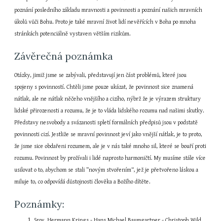
poznání posledního základu mravnosti a povinnosti a poznání našich mravních 
úkolů vůči Bohu. Proto je také mravní život lidí nevěřících v Boha po mnoha 
stránkách potenciálně vystaven větším rizikům.
Závěrečná poznámka
Otázky, jimiž jsme se zabývali, představují jen část problémů, které jsou 
spojeny s povinností. Chtěli jsme pouze ukázat, že povinnost sice znamená 
nátlak, ale ne nátlak něčeho vnějšího a cizího, nýbrž že je výrazem struktury 
lidské přirozenosti a rozumu, že je to vláda lidského rozumu nad našimi skutky. 
Představy nesvobody a svázanosti spletí formálních předpisů jsou v podstatě 
povinnosti cizí. Jestliže se mravní povinnost jeví jako vnější nátlak, je to proto, 
že jsme sice obdařeni rozumem, ale je v nás také mnoho sil, které se bouří proti 
rozumu. Povinnost by prožívali i lidé naprosto harmoničtí. My musíme stále více 
usilovat o to, abychom se stali ”novým stvořením“, jež je přetvořeno láskou a 
miluje to, co odpovídá důstojnosti člověka a Božího dítěte.
Poznámky:
Srov. Hermann Krings - Hans Michael Baumgartner - Christoph Wild 