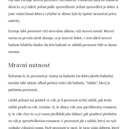
Pak také existuje mravní povinnost vůči autoritě. Poslouchat autoritu znamená 
dávat to, co jí náleží, jednat podle spravedlnosti. Jednat spravedlivě je dobro. A 
jsme vázáni konat dobro a vyhýbat se zlému: bylo by špatné neuznávat práva 
autority.
Existuje také povinnost vůči mravnímu zákonu, vůči mravní normě. Mravní 
norma na prvním místě ukazuje, co je mravně dobré, v čem záleží mravní 
hodnota lidského skutku. Na této hodnotě se zakládá povinnost řídit se danou 
normou.
Mravní nutnost
Řekneme-li, že povinnost je vázána na hodnotu (na dobro jakožto hodnotu), 
musíme také ukázat, odkud pochází nutící síla hodnoty, ”nátlak“, který je 
podstatou povinnosti.
Lidské jednání má počátek ve vůli. Je-li povinnost určitý nátlak, pak tento 
nátlak působí na vůli. Uznáme--li, že úkony vůle jsou specifikovány rozumem, 
tj. že vůle chce to, co jí rozum předkládá jako žádoucí, pak působení předmětu 
na vůli je zprostředkováno rozumem: V povinnosti jde o nátlak, který na naši 
svobodu vykonává rozum. Pocit povinnost je pocit, že jsem vázán dobrem, které 