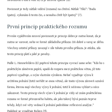
neuvažovat o tom a volit to, co je mravně špatné (6).
Povinnost je tedy nátlak vidění (rozumu) na chtění. Nátlak ”říká“: ”Budu 
špatný, vykonám-li tento čin, a nemohu chtít být špatný“ (7).
První princip praktického rozumu
Prvním vyjádřením mravní povinnosti je princip: dobro je nutno konat, zla je 
nutno se varovat, nebo ve formě základního příkazu: čiň dobré a varuj se zlého. 
Všechny ostatní příkazy zavazují v síle tohoto prvního příkazu. Je otázka, zda 
tento princip platí a jaké je povahy.
Podle L. Honnefeldera (8) popření tohoto principu vyvrací samo sebe: ”Kdo ho s 
praktickým záměrem popírá, upadá do rozporu mezi praktickou větou, jíž toto 
popření vyjadřuje, a svým vlastním výrokem. Neboť vyjadřuje výzvu k 
určitému jednání (totiž neřídit se onou větou), ale touto výzvou zároveň uznává 
formu, kterou mají všechny výzvy k jednání, totiž k něčemu vybízet a něco 
zakazovat. Tento princip všech výzev k jednání je vždy už znám praktickému 
rozumu ve formě přirozeného habitu, ale jako takový bývá poznán teprve 
tehdy, když své věty vedoucí k jednání podrobíme reflexivní analýze.“ 
Podobně se vyjadřuje Ricken (9).