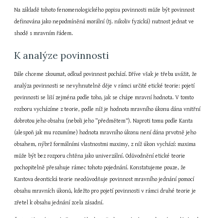
Na základě tohoto fenomenologického popisu povinnosti může být povinnost 
definována jako nepodmíněná morální (tj. nikoliv fyzická) nutnost jednat ve 
shodě s mravním řádem.
K analýze povinnosti
Dále chceme zkoumat, odkud povinnost pochází. Dříve však je třeba uvážit, že 
analýza povinnosti se nevyhnutelně děje v rámci určité etické teorie: pojetí 
povinnosti se liší zejména podle toho, jak se chápe mravní hodnota. V tomto 
rozboru vycházíme z teorie, podle níž je hodnota mravního úkonu dána vnitřní 
dobrotou jeho obsahu (neboli jeho ”předmětem“). Naproti tomu podle Kanta 
(alespoň jak mu rozumíme) hodnota mravního úkonu není dána prvotně jeho 
obsahem, nýbrž formálními vlastnostmi maximy, z níž úkon vychází: maxima 
může být bez rozporu chtěna jako univerzální. Odůvodnění etické teorie 
pochopitelně přesahuje rámec tohoto pojednání. Konstatujeme pouze, že 
Kantova deontická teorie neodůvodňuje povinnost mravního jednání pomocí 
obsahu mravních úkonů, kdežto pro pojetí povinnosti v rámci druhé teorie je 
zřetel k obsahu jednání zcela zásadní.