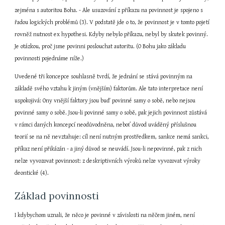
zejména s autoritou Boha. - Ale usuzování z příkazu na povinnost je spojeno s 
řadou logických problémů (3). V podstatě jde o to, že povinnost je v tomto pojetí 
rovněž nutnost ex hypothesi. Kdyby nebylo příkazu, nebyl by skutek povinný. 
Je otázkou, proč jsme povinni poslouchat autoritu. (O Bohu jako základu 
povinnosti pojednáme níže.)
Uvedené tři koncepce souhlasně tvrdí, že jednání se stává povinným na 
základě svého vztahu k jiným (vnějším) faktorům. Ale tato interpretace není 
uspokojivá: Ony vnější faktory jsou buď povinné samy o sobě, nebo nejsou 
povinné samy o sobě. Jsou-li povinné samy o sobě, pak jejich povinnost zůstává 
v rámci daných koncepcí neodůvodněna, neboť důvod uváděný příslušnou 
teorií se na ně nevztahuje: cíl není nutným prostředkem, sankce nemá sankci, 
příkaz není přikázán - a jiný důvod se neuvádí. Jsou-li nepovinné, pak z nich 
nelze vyvozovat povinnost: z deskriptivních výroků nelze vyvozovat výroky 
deontické (4).
Základ povinnosti
I kdybychom uznali, že něco je povinné v závislosti na něčem jiném, není 