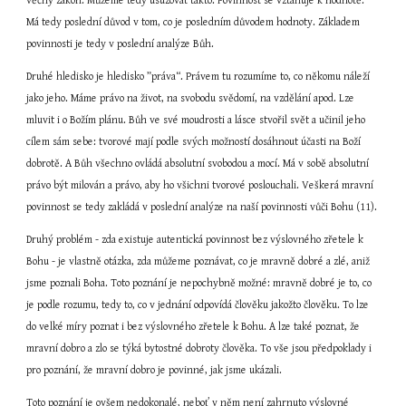
věčný zákon. Můžeme tedy usuzovat takto: Povinnost se vztahuje k hodnotě. 
Má tedy poslední důvod v tom, co je posledním důvodem hodnoty. Základem 
povinnosti je tedy v poslední analýze Bůh.
Druhé hledisko je hledisko ”práva“. Právem tu rozumíme to, co někomu náleží 
jako jeho. Máme právo na život, na svobodu svědomí, na vzdělání apod. Lze 
mluvit i o Božím plánu. Bůh ve své moudrosti a lásce stvořil svět a učinil jeho 
cílem sám sebe: tvorové mají podle svých možností dosáhnout účasti na Boží 
dobrotě. A Bůh všechno ovládá absolutní svobodou a mocí. Má v sobě absolutní 
právo být milován a právo, aby ho všichni tvorové poslouchali. Veškerá mravní 
povinnost se tedy zakládá v poslední analýze na naší povinnosti vůči Bohu (11).
Druhý problém - zda existuje autentická povinnost bez výslovného zřetele k 
Bohu - je vlastně otázka, zda můžeme poznávat, co je mravně dobré a zlé, aniž 
jsme poznali Boha. Toto poznání je nepochybně možné: mravně dobré je to, co 
je podle rozumu, tedy to, co v jednání odpovídá člověku jakožto člověku. To lze 
do velké míry poznat i bez výslovného zřetele k Bohu. A lze také poznat, že 
mravní dobro a zlo se týká bytostné dobroty člověka. To vše jsou předpoklady i 
pro poznání, že mravní dobro je povinné, jak jsme ukázali.
Toto poznání je ovšem nedokonalé, neboť v něm není zahrnuto výslovné 