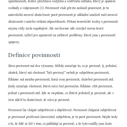
spontánnosti, krátce představa vnějšího a vnitřního nátlaku, který je opakem 
svobody a vzájemnosti (1). Povinnost však přesto zaslouží pozornost. Je to 
autentická mravní skutečnost: pocit povinnosti je základní součástí naší mravní 
zkušenosti i našeho vědomí odpovědnosti. Přitom teoretické úvahy o povinnosti 
nejsou vždy zcela uspokojivé. Ale nechceme zde rozvíjet novou teorii 
povinnosti, nýbrž jen upozornit na některé problémy, které jsou s povinností 
spojeny.
Definice povinnosti
Slovo povinnost má dva významy. Někdy označuje to, co je povinné, tj. jednání, 
skutek, který má vlastnost ”být povinný“ neboli je subjektem povinnosti. 
Říkáme: má mnoho povinností, koná svou povinnost, služební povinnosti atd. 
Jindy označuje vlastnost, která něco činí povinným. Říkáme: cítit povinnost, 
jednat z povinnosti atd. Zde se neptáme, co (které jednání) je povinné, ale v 
čem záleží ta skutečnost, že něco je povinné.
Povinnost lze chápat subjektivně a objektivně. Povinnost chápaná subjektivně 
je povinnost prožívaná (mravním) subjektem, je to pocit povinnosti. Nejde tedy 
o to, že lidé se liší v tom, co pokládají za povinné, a že tyto rozdíly jsou často 