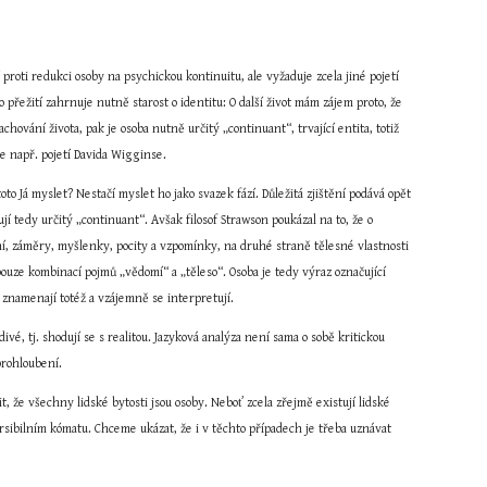
 proti redukci osoby na psychickou kontinuitu, ale vyžaduje zcela jiné pojetí 
 o přežití zahrnuje nutně starost o identitu: O další život mám zájem proto, že 
achování života, pak je osoba nutně určitý „continuant“, trvající entita, totiž 
je např. pojetí Davida Wigginse.
to Já myslet? Nestačí myslet ho jako svazek fází. Důležitá zjištění podává opět 
í tedy určitý „continuant“. Avšak filosof Strawson poukázal na to, že o 
í, záměry, myšlenky, pocity a vzpomínky, na druhé straně tělesné vlastnosti 
pouze kombinací pojmů „vědomí“ a „těleso“. Osoba je tedy výraz označující 
k znamenají totéž a vzájemně se interpretují.
, tj. shodují se s realitou. Jazyková analýza není sama o sobě kritickou 
prohloubení.
t, že všechny lidské bytosti jsou osoby. Neboť zcela zřejmě existují lidské 
rsibilním kómatu. Chceme ukázat, že i v těchto případech je třeba uznávat 