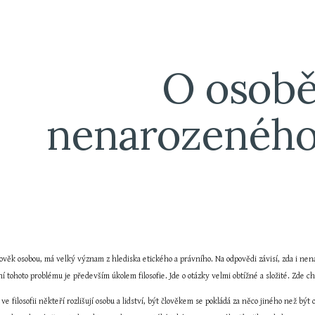
ip to main content
Skip to navigat
O osobě
nenarozeného
lověk osobou, má velký význam z hlediska etického a právního. Na odpovědi závisí, zda i ne
ní tohoto problému je především úkolem filosofie. Jde o otázky velmi obtížné a složité. Zde ch
 ve filosofii někteří rozlišují osobu a lidství, být člověkem se pokládá za něco jiného než být 