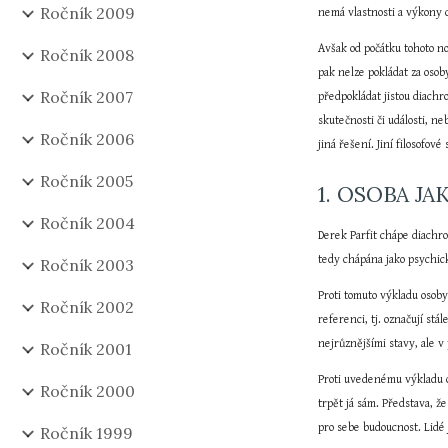
Ročník 2009
nemá vlastnosti a výkony 
Avšak od počátku tohoto nov
Ročník 2008
pak nelze pokládat za osob
Ročník 2007
předpokládat jistou diachr
skutečnosti či události, ne
Ročník 2006
jiná řešení. Jiní filosofov
Ročník 2005
1. OSOBA J
Ročník 2004
Derek Parfit chápe diachron
tedy chápána jako psychick
Ročník 2003
Proti tomuto výkladu osoby
Ročník 2002
referenci, tj. označují stá
nejrůznějšími stavy, ale v 
Ročník 2001
Proti uvedenému výkladu os
Ročník 2000
trpět já sám. Představa, ž
pro sebe budoucnost. Lidé 
Ročník 1999