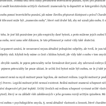
onovatelnost. Svoboda totiž není nikdy předmětem teoretického poznání, nýbrž jen praktické ji
í soudit konstatováním určitých vlastností: znamenalo by to dopouštět se kategoriální chyb
osobu pomocí teoretického poznání, jak máme člověku připisovat důstojnost a práva? Charakte
 tělesnost může být „znamením osoby“, které nutí druhé lidi, aby mě uznali jako osobu. K o
oho, že jiné lidi poznáváme jen jako empiricky dané bytosti, a proto můžeme jejich osobní b
a osoba, není sama sobě důkazem, že tato přítomnost je nutně vždy také skutečná.
í argument uznává, že nenarození nejsou aktuálně jednajícími subjekty, ale tvrdí, že jsou t
ubjekty stali. Kdykoli tedy máme co činit s lidskou bytostí, jde vždy také o osobu v tom smys
obvykle namítá, že pojem potenciality nelze formulovat dost jasně, aby zahrnoval embryo (kte
 pojmem potenciality lze pouze ukázat, že určitá živá bytost může být osobou, ne že jí také je
rgument nemá na mysli možnost pouze logickou, ale možnost reálnou. Logická možnost je pouhá
tý čtverec. Logická možnost ještě nemusí existovat. Reálná možnost znamená schopnost něčím
 mění skupenství při jiné teplotě. Určitý živočich má reálnou schopnost vyvinout určité vlastn
ytost), který se na základě vloh zakódovaných v jeho genomu rozvíjí určitým způsobem. Má 
ní osobou v psychologickém smyslu, tj. nemá aktuálně vlastnosti a činnosti, které charakter