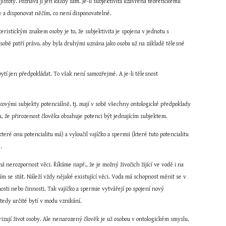
stoty. Poznává ji jen každý sám. Je-li subjektivita uzavřena teoretickému 
y a disponovat něčím, co není disponovatelné.
ristickým znakem osoby je to, že subjektivita je spojena v jednotu s 
sobě patří právo, aby byla druhými uznána jako osoba už na základě tělesné 
ytí jen předpokládat. To však není samozřejmé. A je-li tělesnost 
akovými subjekty potenciálně, tj. mají v sobě všechny ontologické předpoklady 
lu, že přirozenost člověka obsahuje potenci být jednajícím subjektem.
ré onu potencialitu má) a vyloučil vajíčko a spermii (které tuto potencialitu 
.
 nerozpornost věci. Říkáme např., že je možný živočich žijící ve vodě i na 
 se stát. Náleží vždy nějaké existující věci. Voda má schopnost měnit se v 
osti nebo činnosti. Tak vajíčko a spermie vytvářejí po spojení nový 
tedy určité bytí v modu vznikání.
izují život osoby. Ale nenarozený člověk je už osobou v ontologickém smyslu, 