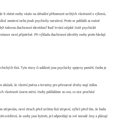
Je-li statut osoby vázán na aktuální přítomnost určitých vlastností a výkonů, 
nálně zmatení nebo jinak psychicky narušení. Proto se pokládá za nutné 
e být takovou diachronní identitou? Buď trvání nějaké čistě psychické 
bstance není přijatelné. Při výkladu diachronní identity osoby proto hledají 
chických fází. Tyto stavy či události jsou psychicky spojeny pamětí. Osoba je 
 ukázali, že vlastní jména a termíny pro přirozené druhy mají stálou 
jich vlastnosti časem mění. Osoby pokládáme za cosi, co sice prochází 
m utrpením, není strach před určitou fází utrpení, nýbrž před tím, že budu 
svědčení, že osoby jsou bytosti, jež odpovídají za své minulé činy a plánují 