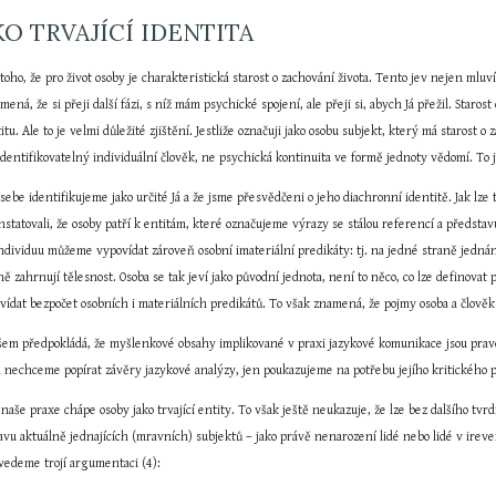
KO TRVAJÍCÍ IDENTITA
 toho, že pro život osoby je charakteristická starost o zachování života. Tento jev nejen mluví
mená, že si přeji další fázi, s níž mám psychické spojení, ale přeji si, abych Já přežil. Starost
tu. Ale to je velmi důležité zjištění. Jestliže označuji jako osobu subjekt, který má starost o z
identifikovatelný individuální člověk, ne psychická kontinuita ve formě jednoty vědomí. To 
ebe identifikujeme jako určité Já a že jsme přesvědčeni o jeho diachronní identitě. Jak lze to
statovali, že osoby patří k entitám, které označujeme výrazy se stálou referencí a představuj
ndividuu můžeme vypovídat zároveň osobní imateriální predikáty: tj. na jedné straně jednán
ně zahrnují tělesnost. Osoba se tak jeví jako původní jednota, není to něco, co lze definovat 
povídat bezpočet osobních i materiálních predikátů. To však znamená, že pojmy osoba a člově
šem předpokládá, že myšlenkové obsahy implikované v praxi jazykové komunikace jsou pravdivé
m nechceme popírat závěry jazykové analýzy, jen poukazujeme na potřebu jejího kritického 
 naše praxe chápe osoby jako trvající entity. To však ještě neukazuje, že lze bez dalšího tvrdi
tavu aktuálně jednajících (mravních) subjektů – jako právě nenarození lidé nebo lidé v ireve
Uvedeme trojí argumentaci (4):