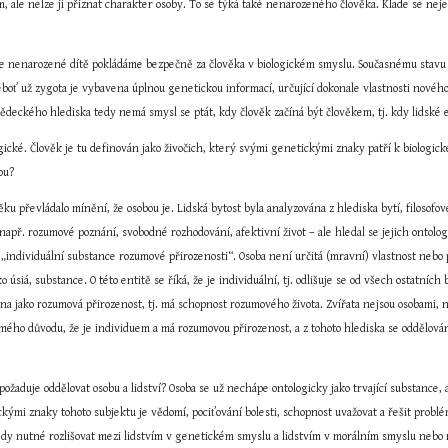
em, ale nelze jí přiznat charakter osoby. To se týká také nenarozeného člověka. Klade se neje
že nenarozené dítě pokládáme bezpečně za člověka v biologickém smyslu. Současnému stavu p
boť už zygota je vybavena úplnou genetickou informací, určující dokonale vlastnosti nového
ědeckého hlediska tedy nemá smysl se ptát, kdy člověk začíná být člověkem, tj. kdy lidské 
gické. Člověk je tu definován jako živočich, který svými genetickými znaky patří k biologi
ou?
u převládalo mínění, že osobou je. Lidská bytost byla analyzována z hlediska bytí, filosofové
př. rozumové poznání, svobodné rozhodování, afektivní život – ale hledal se jejich ontologic
e „individuální substance rozumové přirozenosti“. Osoba není určitá (mravní) vlastnost nebo p
o úsiá, substance. O této entitě se říká, že je individuální, tj. odlišuje se od všech ostatníc
ána jako rozumová přirozenost, tj. má schopnost rozumového života. Zvířata nejsou osobami,
amého důvodu, že je individuem a má rozumovou přirozenost, a z tohoto hlediska se oddělování
 požaduje oddělovat osobu a lidství? Osoba se už nechápe ontologicky jako trvající substance,
ckými znaky tohoto subjektu je vědomí, pociťování bolesti, schopnost uvažovat a řešit problé
tedy nutné rozlišovat mezi lidstvím v genetickém smyslu a lidstvím v morálním smyslu nebo 