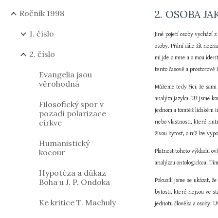
2. OSOBA JA
Ročník 1998
1. číslo
Jiné pojetí osoby vychází z
osoby. Přání dále žít nezna
2. číslo
mi jde o mne a o mou identi
tento časově a prostorově 
Evangelia jsou
věrohodná
Můžeme tedy říci, že sami s
analýza jazyka. Už jsme kon
Filosofický spor v
jednom a tomtéž lidském i
pozadí polarizace
církve
nebo vlastnosti, které nut
živou bytost, o níž lze vy
Humanistický
kocour
Platnost tohoto výkladu ov
analýzou ontologickou. Tí
Hypotéza a důkaz
Boha u J. P. Ondoka
Pokusili jsme se ukázat, že
bytosti, které nejsou ve s
Ke kritice T. Machuly
jednotu člověka a osoby. 