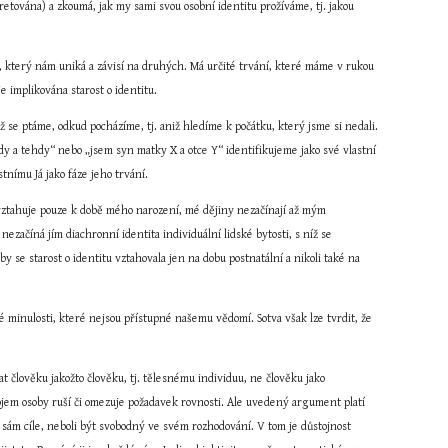
etována) a zkoumá, jak my sami svou osobní identitu prožíváme, tj. jakou 
, který nám uniká a závisí na druhých. Má určité trvání, které máme v rukou 
e implikována starost o identitu.
e ptáme, odkud pocházíme, tj. aniž hledíme k počátku, který jsme si nedali. 
dy a tehdy“ nebo „jsem syn matky X a otce Y“ identifikujeme jako své vlastní 
tnímu Já jako fáze jeho trvání.
ztahuje pouze k době mého narození, mé dějiny nezačínají až mým 
začíná jím diachronní identita individuální lidské bytosti, s níž se 
by se starost o identitu vztahovala jen na dobu postnatální a nikoli také na 
 minulosti, které nejsou přístupné našemu vědomí. Sotva však lze tvrdit, že 
t člověku jakožto člověku, tj. tělesnému individuu, ne člověku jako 
ojem osoby ruší či omezuje požadavek rovnosti. Ale uvedený argument platí 
i sám cíle, neboli být svobodný ve svém rozhodování. V tom je důstojnost 