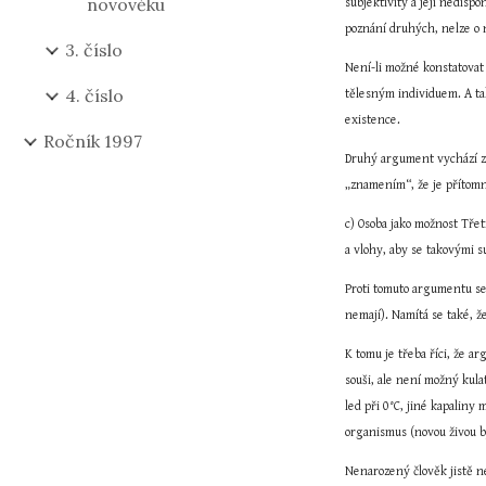
novověku
subjektivity a její nedisp
poznání druhých, nelze o n
3. číslo
Není-li možné konstatovat 
4. číslo
tělesným individuem. A tak
existence.
Ročník 1997
Druhý argument vychází z t
„znamením“, že je přítomn
c) Osoba jako možnost Třet
a vlohy, aby se takovými s
Proti tomuto argumentu se 
nemají). Namítá se také, že
K tomu je třeba říci, že a
souši, ale není možný kula
led při 0°C, jiné kapaliny
organismus (novou živou b
Nenarozený člověk jistě ne