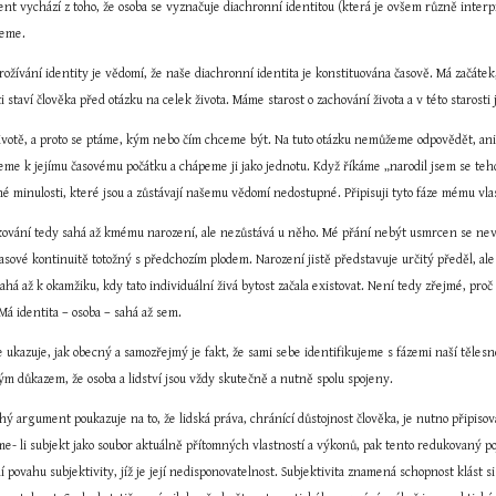
nt vychází z toho, že osoba se vyznačuje diachronní identitou (která je ovšem různě interpr
jeme.
ožívání identity je vědomí, že naše diachronní identita je konstituována časově. Má začátek
staví člověka před otázku na celek života. Máme starost o zachování života a v této starosti j
votě, a proto se ptáme, kým nebo čím chceme být. Na tuto otázku nemůžeme odpovědět, aniž s
jeme k jejímu časovému počátku a chápeme ji jako jednotu. Když říkáme „narodil jsem se teh
né minulosti, které jsou a zůstávají našemu vědomí nedostupné. Připisuji tyto fáze mému vlas
kování tedy sahá až kmému narození, ale nezůstává u něho. Mé přání nebýt usmrcen se nev
sové kontinuitě totožný s předchozím plodem. Narození jistě představuje určitý předěl, ale ne
 sahá až k okamžiku, kdy tato individuální živá bytost začala existovat. Není tedy zřejmé, proč 
Má identita – osoba – sahá až sem.
kazuje, jak obecný a samozřejmý je fakt, že sami sebe identifikujeme s fázemi naší tělesné
m důkazem, že osoba a lidství jsou vždy skutečně a nutně spolu spojeny.
ý argument poukazuje na to, že lidská práva, chránící důstojnost člověka, je nutno připisova
me- li subjekt jako soubor aktuálně přítomných vlastností a výkonů, pak tento redukovaný p
í povahu subjektivity, jíž je její nedisponovatelnost. Subjektivita znamená schopnost klást s