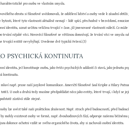
charakteristické pro osobu ve vlastním smyslu.
ověkého obratu si filosofové uvědomovali, že oddělení lidství a osoby vede k zásadní obtíži: 
y bytosti, které tyto vlastnosti aktuálně nemají – lidé spící, přechodně v bezvědomí, emocio
onní identitu, uznat určitou veličinu trvající v čase, jíž jmenované vlastnosti náleží. Co můž
bo trvání nějaké věci. Novověcí filosofové se většinou domnívají, že trvání věci ve smyslu su
é se trvající entitě nevyhýbají. Uvedeme dvě typická řešení.(3)
AKO PSYCHICKÁ KONTINUITA
ní identitu, jež konstituuje osobu, jako řetěz psychických událostí či stavů, jako jednotu psy
á kontinuita.
 mluví např. praxe naší jazykové komunikace. Američtí filosofové Saul Kripke a Hilary Putnam
le totéž. U osob a druhů tedy musíme předpokládat něco jako entity, které trvají, i když se je
podstatě zůstává stále stejné.
oby lze uvést také naši praktickou zkušenost. Např. strach před budoucností, před budoucí
e by mohly existovat osoby ve formě, např. dvouhodinových fází, odporuje našemu běžnému pře
jsou dokonce ochotni vzdát se svého organického života, aby si zachovali osobní identitu.