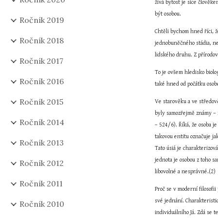
živá bytost je sice člověk
být osobou.
Ročník 2019
Chtěli bychom hned říci, 
Ročník 2018
jednobuněčného stádia, ne
lidského druhu. Z přírodov
Ročník 2017
To je ovšem hledisko biolo
Ročník 2016
také hned od počátku osob
Ročník 2015
Ve starověku a ve středověk
byly samozřejmě známy – na
Ročník 2014
– 524/6). Říká, že osoba j
takovou entitu označuje jak
Ročník 2013
Tato úsiá je charakterizov
jednota je osobou z toho s
Ročník 2012
libovolné a nesprávné.(2)
Ročník 2011
Proč se v moderní filosofii
své jednání. Charakteristi
Ročník 2010
individuálního Já. Zdá se 