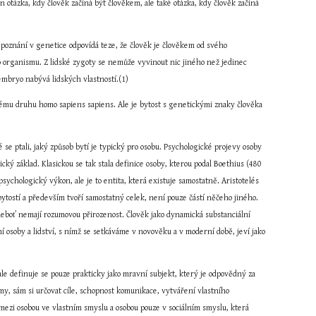
n otázka, kdy člověk začíná být člověkem, ale také otázka, kdy člověk začíná 
oznání v genetice odpovídá teze, že člověk je člověkem od svého 
 organismu. Z lidské zygoty se nemůže vyvinout nic jiného než jedinec 
embryo nabývá lidských vlastností.(1)
ckému druhu homo sapiens sapiens. Ale je bytost s genetickými znaky člověka 
 se ptali, jaký způsob bytí je typický pro osobu. Psychologické projevy osoby 
ký základ. Klasickou se tak stala definice osoby, kterou podal Boethius (480 
sychologický výkon, ale je to entita, která existuje samostatně. Aristotelés 
h bytostí a především tvoří samostatný celek, není pouze částí něčeho jiného. 
 neboť nemají rozumovou přirozenost. Člověk jako dynamická substanciální 
 osoby a lidství, s nímž se setkáváme v novověku a v moderní době, jeví jako 
 ale definuje se pouze prakticky jako mravní subjekt, který je odpovědný za 
my, sám si určovat cíle, schopnost komunikace, vytváření vlastního 
mezi osobou ve vlastním smyslu a osobou pouze v sociálním smyslu, která 