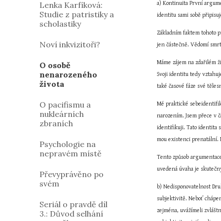
Lenka Karfíková:
a) Kontinuita První argume
Studie z patristiky a
identitu sami sobě připisu
scholastiky
Základním faktem tohoto pr
Noví inkvizitoři?
jen částečně. Vědomí smrti 
Máme zájem na zdařilém ži
O osobě
nenarozeného
Svoji identitu tedy vztahu
života
také časové fáze své těles
O pacifismu a
Mé praktické sebeidentifi
nukleárních
narozením. Jsem přece v ča
zbraních
identifikuji. Tato identita
mou existenci prenatální. 
Psychologie na
nepravém místě
Tento způsob argumentace u
uvedená úvaha je skutečný
Převyprávěno po
svém
b) Nedisponovatelnost Druh
subjektivitě. Neboť chápe
Seriál o pravdě díl
zejména, uvážímeli zvláštn
3.: Důvod selhání