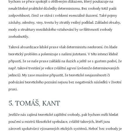
bychom se přece spokojit s oblíbeným důkazem, který poukazuje na 
neudržitelné praktické důsledky determinismu. Bez svobody totiž padá 
zodpovědnost, čímž se stává i svědomí esenciálně iluzorní. Také pojmy 
zásluhy, odměny, viny, trestu by ztratily reálný podklad. Základní obsahy, 
mody a struktury mezilidského vztahování by se fiktivností svobody 
znehodnotily.
Taková absurdizace lidské praxe však deterministu neohromí. On klade 
teoretický problém a polemizuje s našimi jistotami. V této intenci klidně 
připustí, že se naše praxe zakládá na iluzích a ještě se s gustem podiví, že 
např. takové trestání je velice zvláštní agresí (ovšemže determinovaných 
jedinců). My zase musíme připustit, že teoretické neujasněnosti či 
podvázání teoretického poznání nejsou bez negativních následků v životní 
praxi.
5. TOMÁŠ, KANT
Jestliže nás zajímá teoretické zajištění svobody, pak bychom měli hledat 
poučení u mistrů filosofické spekulace, zvláště takových, kteří jsou 
zároveň spolutvůrci významných etických systémů. Neboť bez svobody je 