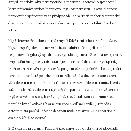
smysl jen tehdy, když není vyloučena možnost názorového sjednocení, 
které překonává výchozí názorovou různost partnerů. Taková možnost 
názorového sjednocení zase předpokládá, že partneři mohou v teoretické 
diskusi zaujímat opačná stanoviska, asice podle momentální důvodové 
situace.
Kdy řekneme, že diskuse nemá smysl? Když není ochota změnit názor. 
Když alespoň jeden partner vsíle iracionálního předpojetí odmítá 
respektovat logiku vývoje diskuse, byť ukazuje neudržitelnost jeho pozice. 
Implikační řada je tedy následující: je-li teoretická diskuse smysluplná, je 
možnost názorového sjednocení a pak je imožnost průběžného zaujímání 
teze aantiteze čistě pod vlivem či na základě důvodů. Tento konsekvent 
však determinista popírá. Neboť jako takový zavádí determinantu, která v 
každém okamžiku determinuje každého partnera k zaujetí právě tohoto 
myšlenkového postoje, který zaujímá. (To, že takovou determinantou 
nemůže být důvodově získaná evidence, uvidíme později.) Tím však 
determinista popírá i předpokládanou možnost smysluplné teoretické 
diskuse, čímž se vyvrací.
2) Z účasti v problému. Podobně jako smysluplnou diskusi předpokládá 