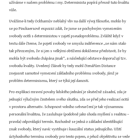
užíváme v našem problému i my. Determinista popírá přesně tuto kvalitu 
vůle.
Uvážíme-li tedy Ockhamův neblahý vliv na další vývoj filosofie, mohlo by 
se po Pinckaersově expozici zdát, že jsme se pochybným vymezením 
svobody ocitli s deterministou v zajetí pseudoproblému. Zvláště když v 
textu dále čteme, že pojetí svobody ve smyslu indiference „se nám stalo 
tak přirozeným, že si jen s velkými obtížemi dokážeme představit, že by 
mohla být svoboda chápána jinak“, a následující odstavce doporučují tzv. 
svobodu kvality. Uvedený článek by tedy mohl čtenářům Distance 
znejasnit samotné vymezení základního problému svobody, jímž je 
problém determinismu, který se týká její danosti.
Pro explikaci mravní povahy lidského jednání je skutečně zásadní, zda je 
jednající výlučným činitelem svého skutku, zda se před jeho realizací ocitá 
v prostoru alternativ. Schopnost volního sebeurčení je tak významnou 
personální kvalitou, že zasluhuje (podobně jako shoda myšlení s realitou – 
pravda) odpovídající termín. Rozhodně se jedná o základní identifikující 
znak svobody, který navíc vystihuje i kauzální status jednajícího. Užití 
úctyhodného termínu svobody pro tento pojem, o jehož objektivitu se vede 