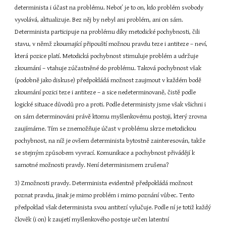
determinista i účast na problému. Neboť je to on, kdo problém svobody 
vyvolává, aktualizuje. Bez něj by nebyl ani problém, ani on sám. 
Determinista participuje na problému díky metodické pochybnosti, čili 
stavu, v němž zkoumající připouští možnou pravdu teze i antiteze – neví, 
která pozice platí. Metodická pochybnost stimuluje problém a udržuje 
zkoumání – vtahuje zúčastněné do problému. Taková pochybnost však 
(podobně jako diskuse) předpokládá možnost zaujmout v každém bodě 
zkoumání pozici teze i antiteze – a sice nedeterminovaně, čistě podle 
logické situace důvodů pro a proti. Podle deterministy jsme však všichni i 
on sám determinováni právě ktomu myšlenkovému postoji, který zrovna 
zaujímáme. Tím se znemožňuje účast v problému skrze metodickou 
pochybnost, na níž je ovšem determinista bytostně zainteresován, takže 
se stejným způsobem vyvrací. Komunikace a pochybnost přivádějí k 
samotné možnosti pravdy. Není determinismem zrušena?
3) Zmožnosti pravdy. Determinista evidentně předpokládá možnost 
poznat pravdu, jinak je mimo problém i mimo poznání vůbec. Tento 
předpoklad však determinista svou antitezí vylučuje. Podle ní je totiž každý 
člověk (i on) k zaujetí myšlenkového postoje určen latentní 