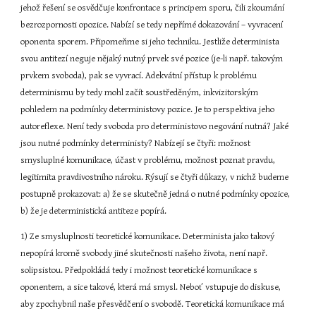
jehož řešení se osvědčuje konfrontace s principem sporu, čili zkoumání 
bezrozpornosti opozice. Nabízí se tedy nepřímé dokazování – vyvracení 
oponenta sporem. Připomeňme si jeho techniku. Jestliže determinista 
svou antitezí neguje nějaký nutný prvek své pozice (je-li např. takovým 
prvkem svoboda), pak se vyvrací. Adekvátní přístup k problému 
determinismu by tedy mohl začít soustředěným, inkvizitorským 
pohledem na podmínky deterministovy pozice. Je to perspektiva jeho 
autoreflexe. Není tedy svoboda pro deterministovo negování nutná? Jaké 
jsou nutné podmínky deterministy? Nabízejí se čtyři: možnost 
smysluplné komunikace, účast v problému, možnost poznat pravdu, 
legitimita pravdivostního nároku. Rýsují se čtyři důkazy, v nichž budeme 
postupně prokazovat: a) že se skutečně jedná o nutné podmínky opozice, 
b) že je deterministická antiteze popírá.
1) Ze smysluplnosti teoretické komunikace. Determinista jako takový 
nepopírá kromě svobody jiné skutečnosti našeho života, není např. 
solipsistou. Předpokládá tedy i možnost teoretické komunikace s 
oponentem, a sice takové, která má smysl. Neboť vstupuje do diskuse, 
aby zpochybnil naše přesvědčení o svobodě. Teoretická komunikace má 