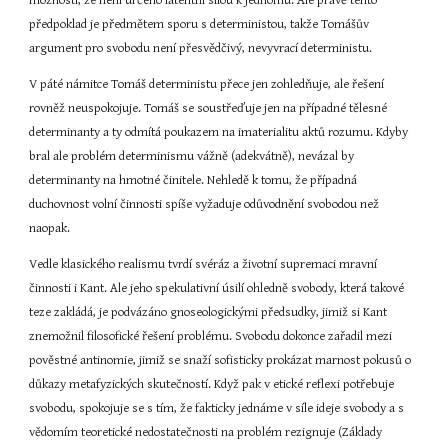
možností, že není určeno latentní silou k jednomu. Ale právě tento 
předpoklad je předmětem sporu s deterministou, takže Tomášův 
argument pro svobodu není přesvědčivý, nevyvrací deterministu.
V páté námitce Tomáš deterministu přece jen zohledňuje, ale řešení 
rovněž neuspokojuje. Tomáš se soustřeďuje jen na případné tělesné 
determinanty a ty odmítá poukazem na imaterialitu aktů rozumu. Kdyby 
bral ale problém determinismu vážně (adekvátně), nevázal by 
determinanty na hmotné činitele. Nehledě k tomu, že případná 
duchovnost volní činnosti spíše vyžaduje odůvodnění svobodou než 
naopak.
Vedle klasického realismu tvrdí svéráz a životní supremaci mravní 
činnosti i Kant. Ale jeho spekulativní úsilí ohledně svobody, která takové 
teze zakládá, je podvázáno gnoseologickými předsudky, jimiž si Kant 
znemožnil filosofické řešení problému. Svobodu dokonce zařadil mezi 
pověstné antinomie, jimiž se snaží sofisticky prokázat marnost pokusů o 
důkazy metafyzických skutečností. Když pak v etické reflexi potřebuje 
svobodu, spokojuje se s tím, že fakticky jednáme v síle ideje svobody a s 
vědomím teoretické nedostatečnosti na problém rezignuje (Základy 