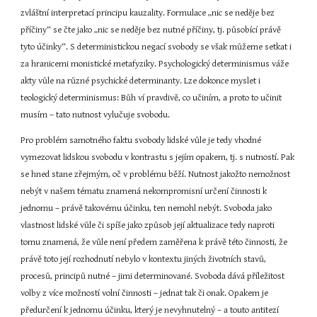
zvláštní interpretací principu kauzality. Formulace „nic se neděje bez 
příčiny“ se čte jako „nic se neděje bez nutné příčiny, tj. působící právě 
tyto účinky“. S deterministickou negací svobody se však můžeme setkat i 
za hranicemi monistické metafyziky. Psychologický determinismus váže 
akty vůle na různé psychické determinanty. Lze dokonce myslet i 
teologický determinismus: Bůh ví pravdivě, co učiním, a proto to učinit 
musím – tato nutnost vylučuje svobodu.
Pro problém samotného faktu svobody lidské vůle je tedy vhodné 
vymezovat lidskou svobodu v kontrastu s jejím opakem, tj. s nutností. Pak 
se hned stane zřejmým, oč v problému běží. Nutnost jakožto nemožnost 
nebýt v našem tématu znamená nekompromisní určení činnosti k 
jednomu – právě takovému účinku, ten nemohl nebýt. Svoboda jako 
vlastnost lidské vůle či spíše jako způsob její aktualizace tedy naproti 
tomu znamená, že vůle není předem zaměřena k právě této činnosti, že 
právě toto její rozhodnutí nebylo v kontextu jiných životních stavů, 
procesů, principů nutné – jimi determinované. Svoboda dává příležitost 
volby z více možností volní činnosti – jednat tak či onak. Opakem je 
předurčení k jednomu účinku, který je nevyhnutelný – a touto antitezí 