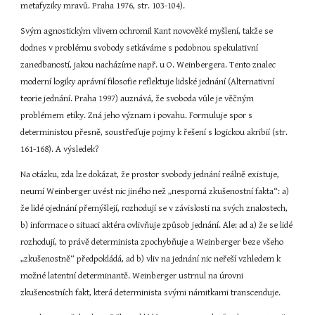
metafyziky mravů. Praha 1976, str. 103-104).
Svým agnostickým vlivem ochromil Kant novověké myšlení, takže se 
dodnes v problému svobody setkáváme s podobnou spekulativní 
zanedbaností, jakou nacházíme např. u O. Weinbergera. Tento znalec 
moderní logiky aprávní filosofie reflektuje lidské jednání (Alternativní 
teorie jednání. Praha 1997) auznává, že svoboda vůle je věčným 
problémem etiky. Zná jeho význam i povahu. Formuluje spor s 
deterministou přesně, soustřeďuje pojmy k řešení s logickou akribií (str. 
161-168). A výsledek?
Na otázku, zda lze dokázat, že prostor svobody jednání reálně existuje, 
neumí Weinberger uvést nic jiného než „nesporná zkušenostní fakta“: a) 
že lidé ojednání přemýšlejí, rozhodují se v závislosti na svých znalostech, 
b) informace o situaci aktéra ovlivňuje způsob jednání. Ale: ad a) že se lidé 
rozhodují, to právě determinista zpochybňuje a Weinberger beze všeho 
„zkušenostně“ předpokládá, ad b) vliv na jednání nic neřeší vzhledem k 
možné latentní determinantě. Weinberger ustrnul na úrovni 
zkušenostních fakt, která determinista svými námitkami transcenduje.