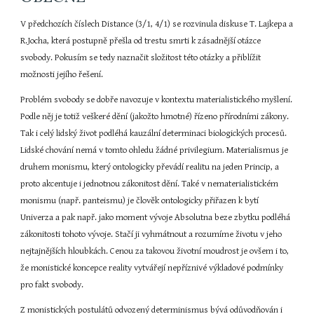
V předchozích číslech Distance (3/1, 4/1) se rozvinula diskuse T. Lajkepa a 
R.Jocha, která postupně přešla od trestu smrti k zásadnější otázce 
svobody. Pokusím se tedy naznačit složitost této otázky a přiblížit 
možnosti jejího řešení.
Problém svobody se dobře navozuje v kontextu materialistického myšlení. 
Podle něj je totiž veškeré dění (jakožto hmotné) řízeno přírodními zákony. 
Tak i celý lidský život podléhá kauzální determinaci biologických procesů. 
Lidské chování nemá v tomto ohledu žádné privilegium. Materialismus je 
druhem monismu, který ontologicky převádí realitu na jeden Princip, a 
proto akcentuje i jednotnou zákonitost dění. Také v nematerialistickém 
monismu (např. panteismu) je člověk ontologicky přiřazen k bytí 
Univerza a pak např. jako moment vývoje Absolutna beze zbytku podléhá 
zákonitosti tohoto vývoje. Stačí ji vyhmátnout a rozumíme životu v jeho 
nejtajnějších hloubkách. Cenou za takovou životní moudrost je ovšem i to, 
že monistické koncepce reality vytvářejí nepříznivé výkladové podmínky 
pro fakt svobody.
Z monistických postulátů odvozený determinismus bývá odůvodňován i 