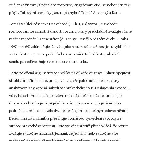
celá etika znesmyslněna a to teoreticky angažovaní etici nemohou jen tak 
přejít. Takovými teoretiky jsou nepochybně Tomáš Akvinský a Kant.
Tomáš v důležitém textu o svobodě (S.Th. I, 83) vyvozuje svobodu 
rozhodování ze samotné danosti rozumu, který předchůdně zvažuje různé 
možnosti jednání. Komentátor (A. Kenny: Tomáš o lidském duchu. Praha 
1997, str. 69) zdůrazňuje, že vůle jako rozumová snaživost je tu vykládána 
v závislosti na povaze praktického usuzování. Nahodilost praktického 
soudu pak odůvodňuje svobodnou volbu skutku.
Takto položená argumentace spočívá na důvěře ve smysluplnou spojitost 
strukturace činností rozumu a vůle, takže pak stačí dané struktury 
analyzovat, aby věřená nahodilost praktického soudu ohlašovala svobodu 
vůle. Na deterministu je to ovšem málo. Skutečnost, že rozum stojí v 
úvaze o budoucím jednání před různými možnostmi, je jistě nutnou 
podmínkou případné svobody, ale není jejím dostatečným odůvodněním. 
Deterministova námitka přesahuje Tomášovo vysvětlení svobody ze 
situace praktického rozumu. Toto vysvětlení totiž předpokládá, že rozum 
zvažuje skutečné možnosti jednání, že jednání mělo skutečně více 