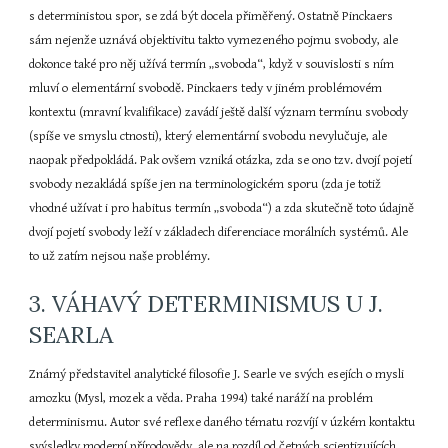
s deterministou spor, se zdá být docela přiměřený. Ostatně Pinckaers 
sám nejenže uznává objektivitu takto vymezeného pojmu svobody, ale 
dokonce také pro něj užívá termín „svoboda“, když v souvislosti s ním 
mluví o elementární svobodě. Pinckaers tedy v jiném problémovém 
kontextu (mravní kvalifikace) zavádí ještě další význam termínu svobody 
(spíše ve smyslu ctnosti), který elementární svobodu nevylučuje, ale 
naopak předpokládá. Pak ovšem vzniká otázka, zda se ono tzv. dvojí pojetí 
svobody nezakládá spíše jen na terminologickém sporu (zda je totiž 
vhodné užívat i pro habitus termín „svoboda“) a zda skutečně toto údajně 
dvojí pojetí svobody leží v základech diferenciace morálních systémů. Ale 
to už zatím nejsou naše problémy.
3. VÁHAVÝ DETERMINISMUS U J. 
SEARLA
Známý představitel analytické filosofie J. Searle ve svých esejích o mysli 
amozku (Mysl, mozek a věda. Praha 1994) také naráží na problém 
determinismu. Autor své reflexe daného tématu rozvíjí v úzkém kontaktu 
svýsledky moderní přírodovědy, ale na rozdíl od četných scientizujících 