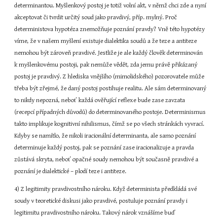
determinantou. Myšlenkový postoj je totiž volní akt, v němž chci zde a nyní 
akceptovat či tvrdit určitý soud jako pravdivý, příp. mylný. Proč 
deterministova hypotéza znemožňuje poznání pravdy? Vně této hypotézy 
víme, že v našem myšlení existuje dialektika soudů a že teze a antiteze 
nemohou být zároveň pravdivé. Jestliže je ale každý člověk determinován 
k myšlenkovému postoji, pak nemůže vědět, zda jemu právě přikázaný 
postoj je pravdivý. Z hlediska vnějšího (mimolidského) pozorovatele může 
třeba být zřejmé, že daný postoj postihuje realitu. Ale sám determinovaný 
to nikdy nepozná, neboť každá ověřující reflexe bude zase zavzata 
(recepcí případných důvodů) do determinovaného postoje. Determinismus 
takto implikuje kognitivní nihilismus, čímž se po všech stránkách vyvrací. 
Kdyby se namítlo, že nikoli iracionální determinanta, ale samo poznání 
determinuje každý postoj, pak se poznání zase iracionalizuje a pravda 
zůstává skryta, neboť opačné soudy nemohou být současně pravdivé a 
poznání je dialektické – plodí teze i antiteze.
4) Z legitimity pravdivostního nároku. Když determinista předkládá své 
soudy v teoretické diskusi jako pravdivé, postuluje poznání pravdy i 
legitimitu pravdivostního nároku. Takový nárok vznášíme buď 