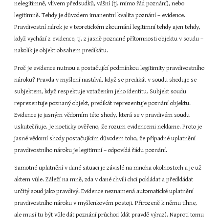
nelegitimně, vlivem předsudků, vášní (tj. mimo řád poznání), nebo 
legitimně. Tehdy je důvodem imanentní kvalita poznání – evidence. 
Pravdivostní nárok je v teoretickém zkoumání legitimní tehdy ajen tehdy, 
když vychází z evidence, tj. z jasně poznané přítomnosti objektu v soudu – 
nakolik je objekt obsahem predikátu.
Proč je evidence nutnou a postačující podmínkou legitimity pravdivostního 
nároku? Pravda v myšlení nastává, když se predikát v soudu shoduje se 
subjektem, když respektuje vztažením jeho identitu. Subjekt soudu 
reprezentuje poznaný objekt, predikát reprezentuje poznání objektu. 
Evidence je jasným vědomím této shody, která se v pravdivém soudu 
uskutečňuje. Je noeticky ověřeno, že rozum evidencemi neklame. Proto je 
jasné vědomí shody postačujícím důvodem toho, že případné uplatnění 
pravdivostního nároku je legitimní – odpovídá řádu poznání.
Samotné uplatnění v dané situaci je závislé na mnoha okolnostech a je už 
aktem vůle. Záleží na mně, zda v dané chvíli chci pokládat a předkládat 
určitý soud jako pravdivý. Evidence neznamená automatické uplatnění 
pravdivostního nároku v myšlenkovém postoji. Přirozeně k němu tíhne, 
ale musí tu být vůle dát poznání průchod (dát pravdě výraz). Naproti tomu 