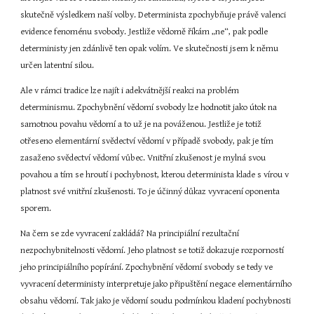
skutečně výsledkem naší volby. Determinista zpochybňuje právě valenci 
evidence fenoménu svobody. Jestliže vědomě říkám „ne“, pak podle 
deterministy jen zdánlivě ten opak volím. Ve skutečnosti jsem k němu 
určen latentní silou.
Ale v rámci tradice lze najít i adekvátnější reakci na problém 
determinismu. Zpochybnění vědomí svobody lze hodnotit jako útok na 
samotnou povahu vědomí a to už je na pováženou. Jestliže je totiž 
otřeseno elementární svědectví vědomí v případě svobody, pak je tím 
zasaženo svědectví vědomí vůbec. Vnitřní zkušenost je mylná svou 
povahou a tím se hroutí i pochybnost, kterou determinista klade s vírou v 
platnost své vnitřní zkušenosti. To je účinný důkaz vyvracení oponenta 
sporem.
Na čem se zde vyvracení zakládá? Na principiální rezultační 
nezpochybnitelnosti vědomí. Jeho platnost se totiž dokazuje rozporností 
jeho principiálního popírání. Zpochybnění vědomí svobody se tedy ve 
vyvracení deterministy interpretuje jako připuštění negace elementárního 
obsahu vědomí. Tak jako je vědomí soudu podmínkou kladení pochybnosti 