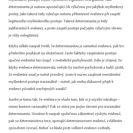
determinanta je nutnou apostačující čili výlučnou pro jakýkoli myšlenkový 
postoj. Jako taková tedy vylučuje nutnou přítomnost evidence při zaujetí 
legitimního myšlenkového postoje. Taková determinanta je tedy 
indiferentní k evidenci, a proto zaujetí postoje pod jejím výlučným vlivem 
je vždy nelegitimní.
Kdyby někdo naopak tvrdil, že determinantou je samotná evidence, pak lze 
především poukázat na skutečnost: často fakticky zaujímáme postoje 
opačné evidentní tezi (např. v metodické pochybnosti). Dále je zřejmé, že 
kdyby evidence determinovala, nebylo by možné pochybovat a tudíž zjistit, 
že evidentní soud je nutně pravdivý. Jsem-li nucen zaujímat neevidentní 
myšlenkové postoje iracionálně – nutně, jak mohu důkazově přejít k 
evidenci původně nezřejmých soudů?
Anebo je tomu tak, že evidence je všude tam, kde si ji myslící nárokuje – 
mimo kontext racionality? Pak se stává jen jiným slovem pro iracionální 
determinantu. Uznáme-li naopak společnou zákonitost výskytu evidencí, 
pak se deterministova teze, operující determinismem evidencí, zvláštním 
způsobem vyvrací. Neboť se klade proti veškeré evidenci svobody.