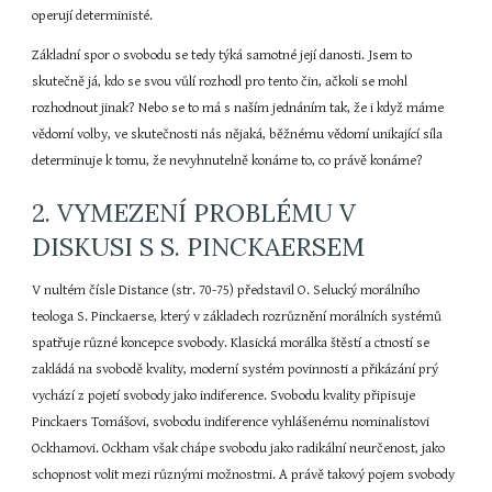
operují deterministé.
Základní spor o svobodu se tedy týká samotné její danosti. Jsem to 
skutečně já, kdo se svou vůlí rozhodl pro tento čin, ačkoli se mohl 
rozhodnout jinak? Nebo se to má s naším jednáním tak, že i když máme 
vědomí volby, ve skutečnosti nás nějaká, běžnému vědomí unikající síla 
determinuje k tomu, že nevyhnutelně konáme to, co právě konáme?
2. VYMEZENÍ PROBLÉMU V 
DISKUSI S S. PINCKAERSEM
V nultém čísle Distance (str. 70-75) představil O. Selucký morálního 
teologa S. Pinckaerse, který v základech rozrůznění morálních systémů 
spatřuje různé koncepce svobody. Klasická morálka štěstí a ctností se 
zakládá na svobodě kvality, moderní systém povinnosti a přikázání prý 
vychází z pojetí svobody jako indiference. Svobodu kvality připisuje 
Pinckaers Tomášovi, svobodu indiference vyhlášenému nominalistovi 
Ockhamovi. Ockham však chápe svobodu jako radikální neurčenost, jako 
schopnost volit mezi různými možnostmi. A právě takový pojem svobody 