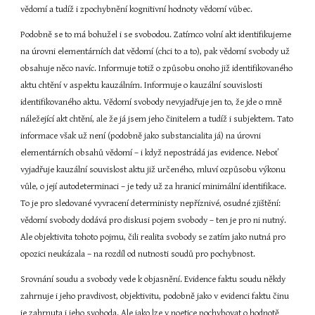
vědomí a tudíž i zpochybnění kognitivní hodnoty vědomí vůbec.
Podobně se to má bohužel i se svobodou. Zatímco volní akt identifikujeme 
na úrovni elementárních dat vědomí (chci to a to), pak vědomí svobody už 
obsahuje něco navíc. Informuje totiž o způsobu onoho již identifikovaného 
aktu chtění v aspektu kauzálním. Informuje o kauzální souvislosti 
identifikovaného aktu. Vědomí svobody nevyjadřuje jen to, že jde o mně 
náležející akt chtění, ale že já jsem jeho činitelem a tudíž i subjektem. Tato 
informace však už není (podobně jako substancialita já) na úrovni 
elementárních obsahů vědomí – i když nepostrádá jas evidence. Neboť 
vyjadřuje kauzální souvislost aktu již určeného, mluví ozpůsobu výkonu 
vůle, o její autodeterminaci – je tedy už za hranicí minimální identifikace. 
To je pro sledované vyvracení deterministy nepříznivé, osudné zjištění: 
vědomí svobody dodává pro diskusi pojem svobody – ten je pro ni nutný. 
Ale objektivita tohoto pojmu, čili realita svobody se zatím jako nutná pro 
opozici neukázala – na rozdíl od nutnosti soudů pro pochybnost.
Srovnání soudu a svobody vede k objasnění. Evidence faktu soudu někdy 
zahrnuje i jeho pravdivost, objektivitu, podobně jako v evidenci faktu činu 
je zahrnuta i jeho svoboda. Ale jako lze v noetice pochybovat o hodnotě 