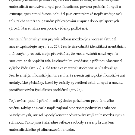
materialistů uchovává smysl pro filosofickou povahu problémů mysli a 
kritizuje jejich simplifikace. Bohužel jako empirik také nepřekračuje svůj 
stín, takže se při současném překračování empirie dopouští sporných 
výroků, které má za nesporné, vědecky podložené.
Mentální fenomény jsou prý výsledkem mozkových procesů (str. 18), 
mozek způsobuje mysl (str. 20). Searle sice odmítá identifikaci mentálních 
a tělesných procesů, ale je přesvědčen, že model vztahů mezi myslí a 
mozkem se dá vyjádřit tak, že chování mikročástic je příčinou vlastností 
vyššího řádu (str. 22). Celé toto své materialistické vyznání zakončuje 
Searle smělým filosofickým tvrzením, že neexistují logické, filosofické ani 
metafyzické překážky, které by bránily vysvětlení vztahu mysli a mozku 
prostřednictvím fyzikálních problémů (str. 24).
To je ovšem pouhé přání, nikoli výsledek průzkumu problémového 
terénu. Kdyby se Searle např. zajímal o noetické podmínky realizace 
pravdy vmysli, musel by celý koncept odvozování myšlení z mozku rychle 
stáhnout. Takto jsou i následné reflexe svobody sevřeny krunýřem 
materialistického předimenzování mozku.