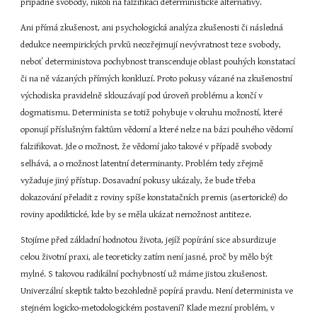
případné svobody, nikoli na falzifikaci deterministické alternativy.
Ani přímá zkušenost, ani psychologická analýza zkušenosti či následná 
dedukce neempirických prvků neozřejmují nevývratnost teze svobody, 
neboť deterministova pochybnost transcenduje oblast pouhých konstatací 
či na ně vázaných přímých konkluzí. Proto pokusy vázané na zkušenostní 
východiska pravidelně sklouzávají pod úroveň problému a končí v 
dogmatismu. Determinista se totiž pohybuje v okruhu možností, které 
oponují příslušným faktům vědomí a které nelze na bázi pouhého vědomí 
falzifikovat. Jde o možnost, že vědomí jako takové v případě svobody 
selhává, a o možnost latentní determinanty. Problém tedy zřejmě 
vyžaduje jiný přístup. Dosavadní pokusy ukázaly, že bude třeba 
dokazování přeladit z roviny spíše konstatačních premis (asertorické) do 
roviny apodiktické, kde by se měla ukázat nemožnost antiteze.
Stojíme před základní hodnotou života, jejíž popírání sice absurdizuje 
celou životní praxi, ale teoreticky zatím není jasné, proč by mělo být 
mylné. S takovou radikální pochybností už máme jistou zkušenost. 
Univerzální skeptik takto bezohledně popírá pravdu. Není determinista ve 
stejném logicko-metodologickém postavení? Klade mezní problém, v 