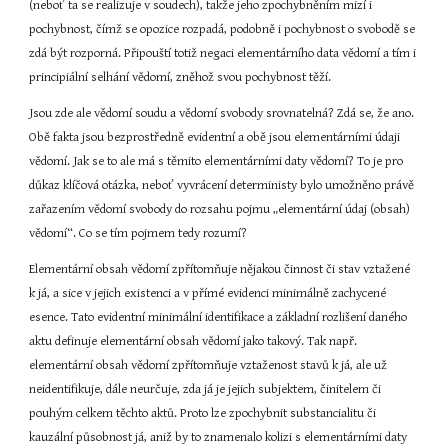
(neboť ta se realizuje v soudech), takže jeho zpochybněním mizí i 
pochybnost, čímž se opozice rozpadá, podobně i pochybnost o svobodě se 
zdá být rozporná. Připouští totiž negaci elementárního data vědomí a tím i 
principiální selhání vědomí, zněhož svou pochybnost těží.
Jsou zde ale vědomí soudu a vědomí svobody srovnatelná? Zdá se, že ano. 
Obě fakta jsou bezprostředně evidentní a obě jsou elementárními údaji 
vědomí. Jak se to ale má s těmito elementárními daty vědomí? To je pro 
důkaz klíčová otázka, neboť vyvrácení deterministy bylo umožněno právě 
zařazením vědomí svobody do rozsahu pojmu „elementární údaj (obsah) 
vědomí“. Co se tím pojmem tedy rozumí?
Elementární obsah vědomí zpřítomňuje nějakou činnost či stav vztažené 
k já, a sice v jejich existenci a v přímé evidenci minimálně zachycené 
esence. Tato evidentní minimální identifikace a základní rozlišení daného 
aktu definuje elementární obsah vědomí jako takový. Tak např. 
elementární obsah vědomí zpřítomňuje vztaženost stavů k já, ale už 
neidentifikuje, dále neurčuje, zda já je jejich subjektem, činitelem či 
pouhým celkem těchto aktů. Proto lze zpochybnit substancialitu či 
kauzální působnost já, aniž by to znamenalo kolizi s elementárními daty 