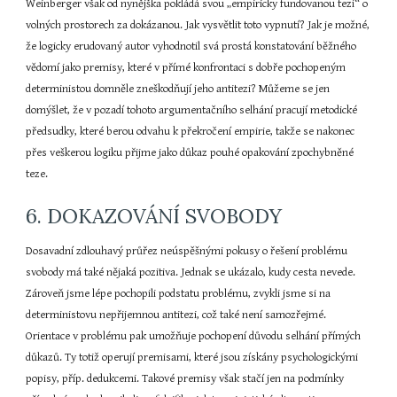
Weinberger však od nynějška pokládá svou „empiricky fundovanou tezi“ o 
volných prostorech za dokázanou. Jak vysvětlit toto vypnutí? Jak je možné, 
že logicky erudovaný autor vyhodnotil svá prostá konstatování běžného 
vědomí jako premisy, které v přímé konfrontaci s dobře pochopeným 
deterministou domněle zneškodňují jeho antitezi? Můžeme se jen 
domýšlet, že v pozadí tohoto argumentačního selhání pracují metodické 
předsudky, které berou odvahu k překročení empirie, takže se nakonec 
přes veškerou logiku přijme jako důkaz pouhé opakování zpochybněné 
teze.
6. DOKAZOVÁNÍ SVOBODY
Dosavadní zdlouhavý průřez neúspěšnými pokusy o řešení problému 
svobody má také nějaká pozitiva. Jednak se ukázalo, kudy cesta nevede. 
Zároveň jsme lépe pochopili podstatu problému, zvykli jsme si na 
deterministovu nepřijemnou antitezi, což také není samozřejmé. 
Orientace v problému pak umožňuje pochopení důvodu selhání přímých 
důkazů. Ty totiž operují premisami, které jsou získány psychologickými 
popisy, příp. dedukcemi. Takové premisy však stačí jen na podmínky 