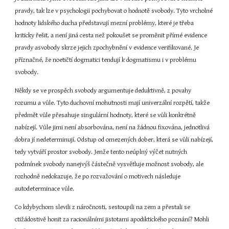
pravdy, tak lze v psychologii pochybovat o hodnotě svobody. Tyto vrcholné 
hodnoty lidského ducha představují mezní problémy, které je třeba 
kriticky řešit, a není jiná cesta než pokoušet se proměnit přímé evidence 
pravdy asvobody skrze jejich zpochybnění v evidence verifikované. Je 
příznačné, že noetičtí dogmatici tendují k dogmatismu i v problému 
svobody.
Někdy se ve prospěch svobody argumentuje deduktivně, z povahy 
rozumu a vůle. Tyto duchovní mohutnosti mají univerzální rozpětí, takže 
předmět vůle přesahuje singulární hodnoty, které se vůli konkrétně 
nabízejí. Vůle jimi není absorbována, není na žádnou fixována, jednotlivá 
dobra jí nedeterminují. Odstup od omezených dober, která se vůli nabízejí, 
tedy vytváří prostor svobody. Jenže tento neúplný výčet nutných 
podmínek svobody nanejvýš částečně vysvětluje možnost svobody, ale 
rozhodně nedokazuje, že po rozvažování o motivech následuje 
autodeterminace vůle.
Co kdybychom slevili z náročnosti, sestoupili na zem a přestali se 
ctižádostivě honit za racionálními jistotami apodiktického poznání? Mohli 