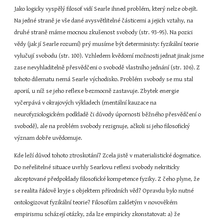
Jako logicky vyspělý filosof vidí Searle ihned problém, který nelze obejít. 
Na jedné straně je vše dané avysvětlitelné částicemi a jejich vztahy, na 
druhé straně máme mocnou zkušenost svobody (str. 93-95). Na pozici 
vědy (jak jí Searle rozumí) prý musíme být deterministy: fyzikální teorie 
vylučují svobodu (str. 100). Vzhledem kvědomí možnosti jednat jinak jsme 
zase nevyhladitelně přesvědčeni o svobodě vlastního jednání (str. 106). Z 
tohoto dilematu nemá Searle východisko. Problém svobody se mu stal 
aporií, u níž se jeho reflexe bezmocně zastavuje. Zbytek energie 
vyčerpává v okrajových výkladech (mentální kauzace na 
neurofyziologickém podkladě či důvody úpornosti běžného přesvědčení o 
svobodě), ale na problém svobody rezignuje, ačkoli si jeho filosofický 
význam dobře uvědomuje.
Kde leží důvod tohoto ztroskotání? Zcela jistě v materialistické dogmatice. 
Do neřešitelné situace uvrhly Searlovu reflexi svobody nekriticky 
akceptované předpoklady filosofické kompetence fyziky. Z čeho plyne, že 
se realita řádově kryje s objektem přírodních věd? Opravdu bylo nutné 
ontologizovat fyzikální teorie? Filosofům zakletým v novověkém 
empirismu scházejí otázky, zda lze empiricky zkonstatovat: a) že 