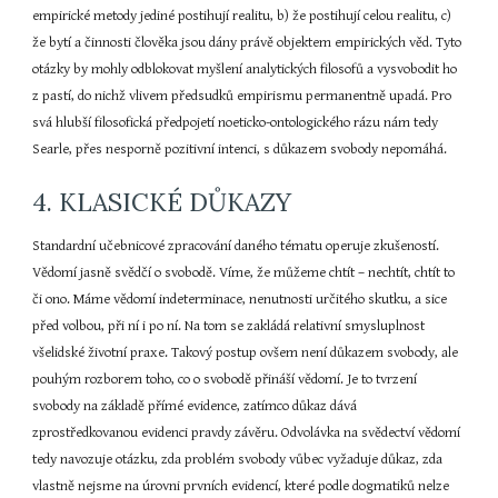
empirické metody jediné postihují realitu, b) že postihují celou realitu, c) 
že bytí a činnosti člověka jsou dány právě objektem empirických věd. Tyto 
otázky by mohly odblokovat myšlení analytických filosofů a vysvobodit ho 
z pastí, do nichž vlivem předsudků empirismu permanentně upadá. Pro 
svá hlubší filosofická předpojetí noeticko-ontologického rázu nám tedy 
Searle, přes nesporně pozitivní intenci, s důkazem svobody nepomáhá.
4. KLASICKÉ DŮKAZY
Standardní učebnicové zpracování daného tématu operuje zkušeností. 
Vědomí jasně svědčí o svobodě. Víme, že můžeme chtít – nechtít, chtít to 
či ono. Máme vědomí indeterminace, nenutnosti určitého skutku, a sice 
před volbou, při ní i po ní. Na tom se zakládá relativní smysluplnost 
všelidské životní praxe. Takový postup ovšem není důkazem svobody, ale 
pouhým rozborem toho, co o svobodě přináší vědomí. Je to tvrzení 
svobody na základě přímé evidence, zatímco důkaz dává 
zprostředkovanou evidenci pravdy závěru. Odvolávka na svědectví vědomí 
tedy navozuje otázku, zda problém svobody vůbec vyžaduje důkaz, zda 
vlastně nejsme na úrovni prvních evidencí, které podle dogmatiků nelze 