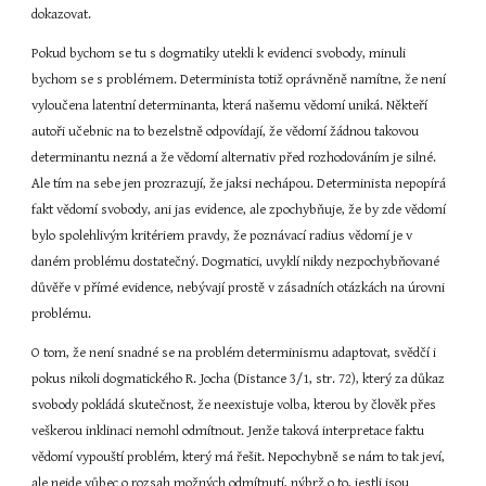
dokazovat.
Pokud bychom se tu s dogmatiky utekli k evidenci svobody, minuli 
bychom se s problémem. Determinista totiž oprávněně namítne, že není 
vyloučena latentní determinanta, která našemu vědomí uniká. Někteří 
autoři učebnic na to bezelstně odpovídají, že vědomí žádnou takovou 
determinantu nezná a že vědomí alternativ před rozhodováním je silné. 
Ale tím na sebe jen prozrazují, že jaksi nechápou. Determinista nepopírá 
fakt vědomí svobody, ani jas evidence, ale zpochybňuje, že by zde vědomí 
bylo spolehlivým kritériem pravdy, že poznávací radius vědomí je v 
daném problému dostatečný. Dogmatici, uvyklí nikdy nezpochybňované 
důvěře v přímé evidence, nebývají prostě v zásadních otázkách na úrovni 
problému.
O tom, že není snadné se na problém determinismu adaptovat, svědčí i 
pokus nikoli dogmatického R. Jocha (Distance 3/1, str. 72), který za důkaz 
svobody pokládá skutečnost, že neexistuje volba, kterou by člověk přes 
veškerou inklinaci nemohl odmítnout. Jenže taková interpretace faktu 
vědomí vypouští problém, který má řešit. Nepochybně se nám to tak jeví, 
ale nejde vůbec o rozsah možných odmítnutí, nýbrž o to, jestli jsou 