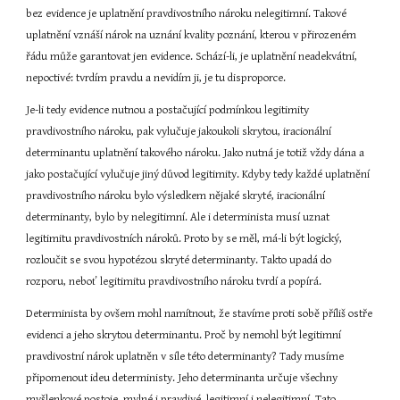
bez evidence je uplatnění pravdivostního nároku nelegitimní. Takové 
uplatnění vznáší nárok na uznání kvality poznání, kterou v přirozeném 
řádu může garantovat jen evidence. Schází-li, je uplatnění neadekvátní, 
nepoctivé: tvrdím pravdu a nevidím ji, je tu disproporce.
Je-li tedy evidence nutnou a postačující podmínkou legitimity 
pravdivostního nároku, pak vylučuje jakoukoli skrytou, iracionální 
determinantu uplatnění takového nároku. Jako nutná je totiž vždy dána a 
jako postačující vylučuje jiný důvod legitimity. Kdyby tedy každé uplatnění 
pravdivostního nároku bylo výsledkem nějaké skryté, iracionální 
determinanty, bylo by nelegitimní. Ale i determinista musí uznat 
legitimitu pravdivostních nároků. Proto by se měl, má-li být logický, 
rozloučit se svou hypotézou skryté determinanty. Takto upadá do 
rozporu, neboť legitimitu pravdivostního nároku tvrdí a popírá.
Determinista by ovšem mohl namítnout, že stavíme proti sobě příliš ostře 
evidenci a jeho skrytou determinantu. Proč by nemohl být legitimní 
pravdivostní nárok uplatněn v síle této determinanty? Tady musíme 
připomenout ideu deterministy. Jeho determinanta určuje všechny 
myšlenkové postoje, mylné i pravdivé, legitimní i nelegitimní. Tato 