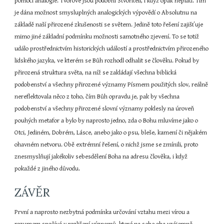
pomocí analogie. Tvorové jsou podobní Stvořiteli, i když opak neplatí. Tím 
je dána možnost smysluplných analogických výpovědí o Absolutnu na 
základě naší přirozené zkušenosti se světem. Jedině toto řešení zajišťuje 
mimo jiné základní podmínku možnosti samotného zjevení. To se totiž 
událo prostřednictvím historických událostí a prostřednictvím přirozeného 
lidského jazyka, ve kterém se Bůh rozhodl odhalit se člověku. Pokud by 
přirozená struktura světa, na níž se zakládají všechna biblická 
podobenství a všechny přirozené významy Písmem použitých slov, reálně 
nereflektovala něco z toho, čím Bůh opravdu je, pak by všechna 
podobenství a všechny přirozené slovní významy poklesly na úroveň 
pouhých metafor a bylo by naprosto jedno, zda o Bohu mluvíme jako o 
Otci, Jediném, Dobrém, Lásce, anebo jako o psu, bleše, kamení či nějakém 
ohavném netvoru. Obě extrémní řešení, o nichž jsme se zmínili, proto 
znesmyslňují jakékoliv sebesdělení Boha na adresu člověka, i když 
pokaždé z jiného důvodu.
ZÁVĚR
První a naprosto nezbytná podmínka určování vztahu mezi vírou a 