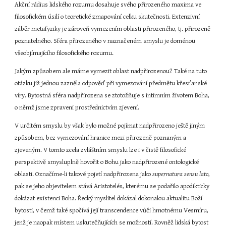
Akční rádius lidského rozumu dosahuje svého přirozeného maxima ve 
filosofickém úsilí o teoretické zmapování celku skutečnosti. Extenzivní 
záběr metafyziky je zároveň vymezením oblasti přirozeného, tj. přirozeně 
poznatelného. Sféra přirozeného v naznačeném smyslu je doménou 
všeobjímajícího filosofického rozumu.
Jakým způsobem ale máme vymezit oblast nadpřirozenou? Také na tuto 
otázku již jednou zazněla odpověď při vymezování předmětu křesťanské 
víry. Bytostná sféra nadpřirozena se ztotožňuje s intimním životem Boha, 
o němž jsme zpraveni prostřednictvím zjevení.
V určitém smyslu by však bylo možné pojímat nadpřirozeno ještě jiným 
způsobem, bez vymezování hranice mezi přirozeně poznaným a 
zjeveným. V tomto zcela zvláštním smyslu lze i v čistě filosofické 
perspektivě smysluplně hovořit o Bohu jako nadpřirozené ontologické 
oblasti. Označíme-li takové pojetí nadpřirozena jako 
supernatura sensu lato
, 
pak se jeho objevitelem stává Aristotelés, kterému se podařilo apodikticky 
dokázat existenci Boha. Řecký myslitel dokázal dokonalou aktualitu Boží 
bytosti, v čemž také spočívá její transcendence vůči hmotnému Vesmíru, 
jenž je naopak místem uskutečňujících se možností. Rovněž lidská bytost 