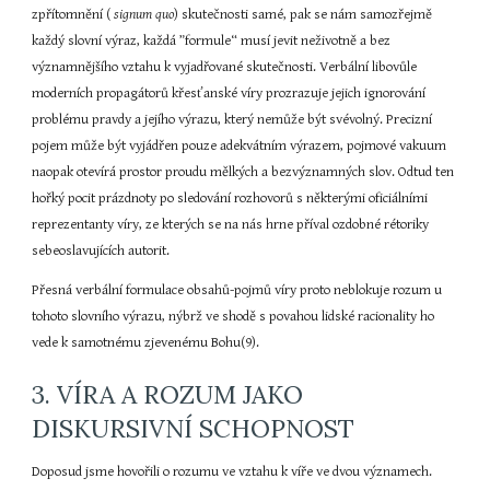
zpřítomnění (
 signum quo
) skutečnosti samé, pak se nám samozřejmě 
každý slovní výraz, každá ”formule“ musí jevit neživotně a bez 
významnějšího vztahu k vyjadřované skutečnosti. Verbální libovůle 
moderních propagátorů křesťanské víry prozrazuje jejich ignorování 
problému pravdy a jejího výrazu, který nemůže být svévolný. Precizní 
pojem může být vyjádřen pouze adekvátním výrazem, pojmové vakuum 
naopak otevírá prostor proudu mělkých a bezvýznamných slov. Odtud ten 
hořký pocit prázdnoty po sledování rozhovorů s některými oficiálními 
reprezentanty víry, ze kterých se na nás hrne příval ozdobné rétoriky 
sebeoslavujících autorit.
Přesná verbální formulace obsahů-pojmů víry proto neblokuje rozum u 
tohoto slovního výrazu, nýbrž ve shodě s povahou lidské racionality ho 
vede k samotnému zjevenému Bohu(9).
3. VÍRA A ROZUM JAKO 
DISKURSIVNÍ SCHOPNOST
Doposud jsme hovořili o rozumu ve vztahu k víře ve dvou významech. 