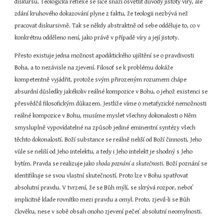
diskursu. Teologická reflexe se sice snaží osvětlit důvody jistoty víry, ale 
zdání kruhového dokazování plyne z faktu, že teologii nezbývá než 
pracovat diskursivně. Tak se někdy abstraktně od sebe odděluje to, co v 
konkrétnu odděleno není, jako právě v případě víry a její jistoty.
Přesto existuje jedna možnost apodiktického ujištění se o pravdivosti 
Boha, a to nezávisle na zjevení. Filosof se k problému dokáže 
kompetentně vyjádřit, protože svým přirozeným rozumem chápe 
absurdní důsledky jakékoliv reálné kompozice v Bohu, o jehož existenci se 
přesvědčil filosofickým důkazem. Jestliže víme o metafyzické nemožnosti 
reálné kompozice v Bohu, musíme myslet všechny dokonalosti o Něm 
smysluplně vypovídatelné na způsob jediné eminentní syntézy všech 
těchto dokonalostí. Boží substance se reálně neliší od Boží činnosti, Jeho 
vůle se neliší od Jeho intelektu, a tedy i Jeho intelekt je shodný s Jeho 
bytím. Pravda se realizuje jako 
shoda poznání a skutečnosti
. Boží poznání se 
identifikuje se svou vlastní skutečností. Proto lze v Bohu spatřovat 
absolutní pravdu. V tvrzení, že se Bůh mýlí, se skrývá rozpor, neboť 
implicitně klade rovnítko mezi pravdu a omyl. Proto, zjevil-li se Bůh 
člověku, nese v sobě obsah onoho zjevení pečeť absolutní neomylnosti.