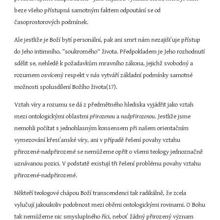
beze všeho přístupná samotným faktem odpoutání se od 
časoprostorových podmínek.
Ale jestliže je Boží bytí personální, pak ani smrt nám nezajišťuje přístup 
do Jeho intimního, ”soukromého“ života. Předpokladem je Jeho rozhodnutí 
sdělit se, nehledě k požadavkům mravního zákona, jejichž svobodný a 
rozumem osvícený respekt v nás vytváří základní podmínky samotné 
možnosti spolusdílení Božího života(17).
Vztah víry a rozumu se dá z předmětného hlediska vyjádřit jako vztah 
mezi ontologickými oblastmi 
přirozenou
 a 
nadpřirozenou
. Jestliže jsme 
nemohli počítat s jednohlasným konsensem při našem orientačním 
vymezování křesťanské víry, ani v případě řešení povahy vztahu 
přirozené-nadpřirozené se nemůžeme opřít o všemi teology jednoznačně 
uznávanou pozici. V podstatě existují tři řešení problému povahy vztahu 
přirozené-nadpřirozené.
Někteří teologové chápou Boží transcendenci tak radikálně, že zcela 
vylučují jakoukoliv podobnost mezi oběmi ontologickými rovinami. O Bohu 
tak nemůžeme nic smysluplného říci, neboť žádný přirozený význam 