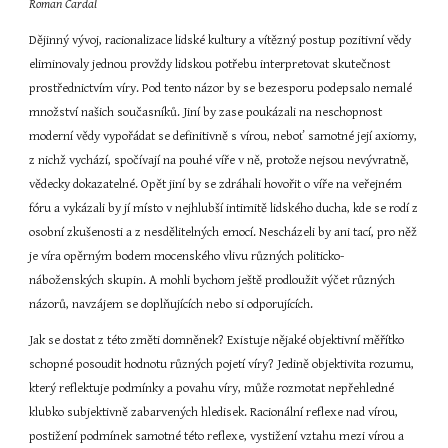
Roman Cardal
Dějinný vývoj, racionalizace lidské kultury a vítězný postup pozitivní vědy 
eliminovaly jednou provždy lidskou potřebu interpretovat skutečnost 
prostřednictvím víry. Pod tento názor by se bezesporu podepsalo nemalé 
množství našich současníků. Jiní by zase poukázali na neschopnost 
moderní vědy vypořádat se definitivně s vírou, neboť samotné její axiomy, 
z nichž vychází, spočívají na pouhé víře v ně, protože nejsou nevývratně, 
vědecky dokazatelné. Opět jiní by se zdráhali hovořit o víře na veřejném 
fóru a vykázali by jí místo v nejhlubší intimitě lidského ducha, kde se rodí z 
osobní zkušenosti a z nesdělitelných emocí. Nescházeli by ani tací, pro něž 
je víra opěrným bodem mocenského vlivu různých politicko-
náboženských skupin. A mohli bychom ještě prodloužit výčet různých 
názorů, navzájem se doplňujících nebo si odporujících.
Jak se dostat z této změti domněnek? Existuje nějaké objektivní měřítko 
schopné posoudit hodnotu různých pojetí víry? Jedině objektivita rozumu, 
který reflektuje podmínky a povahu víry, může rozmotat nepřehledné 
klubko subjektivně zabarvených hledisek. Racionální reflexe nad vírou, 
postižení podmínek samotné této reflexe, vystižení vztahu mezi vírou a 