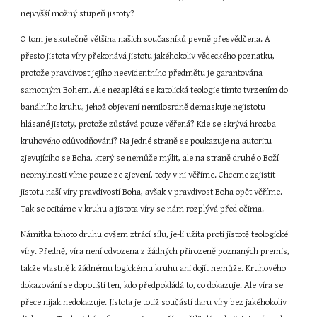
nejvyšší možný stupeň jistoty?
O tom je skutečně většina našich současníků pevně přesvědčena. A 
přesto jistota víry překonává jistotu jakéhokoliv vědeckého poznatku, 
protože pravdivost jejího neevidentního předmětu je garantována 
samotným Bohem. Ale nezaplétá se katolická teologie tímto tvrzením do 
banálního kruhu, jehož objevení nemilosrdně demaskuje nejistotu 
hlásané jistoty, protože zůstává pouze věřená? Kde se skrývá hrozba 
kruhového odůvodňování? Na jedné straně se poukazuje na autoritu 
zjevujícího se Boha, který se nemůže mýlit, ale na straně druhé o Boží 
neomylnosti víme pouze ze zjevení, tedy v ni věříme. Chceme zajistit 
jistotu naší víry pravdivostí Boha, avšak v pravdivost Boha opět věříme. 
Tak se ocitáme v kruhu a jistota víry se nám rozplývá před očima.
Námitka tohoto druhu ovšem ztrácí sílu, je-li užita proti jistotě teologické 
víry. Předně, víra není odvozena z žádných přirozeně poznaných premis, 
takže vlastně k žádnému logickému kruhu ani dojít nemůže. Kruhového 
dokazování se dopouští ten, kdo předpokládá to, co dokazuje. Ale víra se 
přece nijak nedokazuje. Jistota je totiž součástí daru víry bez jakéhokoliv 