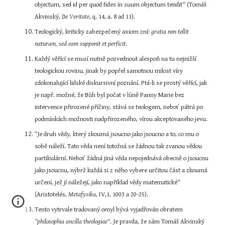
objectum, sed id per quod fides in suum objectum tendit“ (Tomáš 
Akvinský, 
De Veritate
, q. 14, a. 8 ad 11).
Teologický, kriticky zabezpečený axiom zní: 
gratia non tollit 
naturam, sed eam supponit et perficit
.
Každý věřící se musí nutně pozvednout alespoň na tu nejnižší 
teologickou rovinu, jinak by popřel samotnou milost víry 
zdokonalující lidské diskursivní poznání. Ptá-li se prostý věřící, jak 
je např. možné, že Bůh byl počat v lůně Panny Marie bez 
intervence přirozené příčiny, stává se teologem, neboť pátrá po 
podmínkách možnosti nadpřirozeného, vírou akceptovaného jevu.
”Je druh vědy, který zkoumá jsoucno jako jsoucno a to, co mu o 
sobě náleží. Tato věda není totožná se žádnou tak zvanou vědou 
partikulární. Neboť žádná jiná věda nepojednává obecně o jsoucnu 
jako jsoucnu, nýbrž každá si z něho vybere určitou část a zkoumá 
určení, jež jí náležejí, jako například vědy matematické“ 
(Aristotelés, 
Metafysika
, IV,1, 1003 a 20-25).
Tento vytrvale tradovaný omyl bývá vyjadřován obratem 
”philosophia ancilla theologiae“
. Je pravda, že sám Tomáš Akvinský 