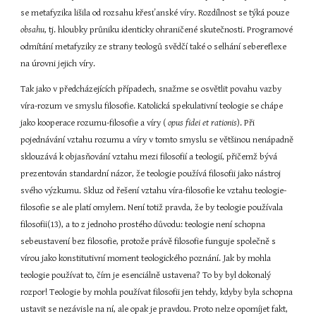
se metafyzika lišila od rozsahu křesťanské víry. Rozdílnost se týká pouze 
obsahu
, tj. hloubky průniku identicky ohraničené skutečnosti. Programové 
odmítání metafyziky ze strany teologů svědčí také o selhání sebereflexe 
na úrovni jejich víry.
Tak jako v předcházejících případech, snažme se osvětlit povahu vazby 
víra-rozum ve smyslu filosofie. Katolická spekulativní teologie se chápe 
jako kooperace rozumu-filosofie a víry (
 opus fidei et rationis
). Při 
pojednávání vztahu rozumu a víry v tomto smyslu se většinou nenápadně 
sklouzává k objasňování vztahu mezi filosofií a teologií, přičemž bývá 
prezentován standardní názor, že teologie používá filosofii jako nástroj 
svého výzkumu. Skluz od řešení vztahu víra-filosofie ke vztahu teologie-
filosofie se ale platí omylem. Není totiž pravda, že by teologie používala 
filosofii(13), a to z jednoho prostého důvodu: teologie není schopna 
sebeustavení bez filosofie, protože právě filosofie funguje společně s 
vírou jako konstitutivní moment teologického poznání. Jak by mohla 
teologie používat to, čím je esenciálně ustavena? To by byl dokonalý 
rozpor! Teologie by mohla používat filosofii jen tehdy, kdyby byla schopna 
ustavit se nezávisle na ní, ale opak je pravdou. Proto nelze opomíjet fakt, 