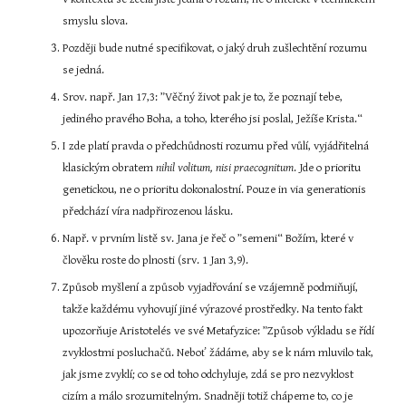
smyslu slova.
Později bude nutné specifikovat, o jaký druh zušlechtění rozumu 
se jedná.
Srov. např. Jan 17,3: ”Věčný život pak je to, že poznají tebe, 
jediného pravého Boha, a toho, kterého jsi poslal, Ježíše Krista.“
I zde platí pravda o předchůdnosti rozumu před vůlí, vyjádřitelná 
klasickým obratem 
nihil volitum, nisi praecognitum
. Jde o prioritu 
genetickou, ne o prioritu dokonalostní. Pouze in via generationis 
předchází víra nadpřirozenou lásku.
Např. v prvním listě sv. Jana je řeč o ”semeni“ Božím, které v 
člověku roste do plnosti (srv. 1 Jan 3,9).
Způsob myšlení a způsob vyjadřování se vzájemně podmiňují, 
takže každému vyhovují jiné výrazové prostředky. Na tento fakt 
upozorňuje Aristotelés ve své Metafyzice: ”Způsob výkladu se řídí 
zvyklostmi posluchačů. Neboť žádáme, aby se k nám mluvilo tak, 
jak jsme zvyklí; co se od toho odchyluje, zdá se pro nezvyklost 
cizím a málo srozumitelným. Snadněji totiž chápeme to, co je 