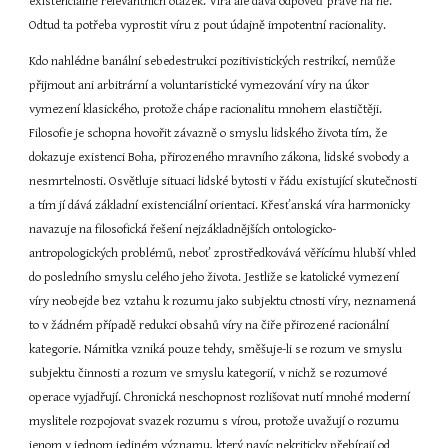
existenciálně relevantních otázek. Víra ale dává odpověď právě na ně. 
Odtud ta potřeba vyprostit víru z pout údajně impotentní racionality.
Kdo nahlédne banální sebedestrukci pozitivistických restrikcí, nemůže 
přijmout ani arbitrární a voluntaristické vymezování víry na úkor 
vymezení klasického, protože chápe racionalitu mnohem elastičtěji. 
Filosofie je schopna hovořit závazně o smyslu lidského života tím, že 
dokazuje existenci Boha, přirozeného mravního zákona, lidské svobody a 
nesmrtelnosti. Osvětluje situaci lidské bytosti v řádu existující skutečnosti 
a tím jí dává základní existenciální orientaci. Křesťanská víra harmonicky 
navazuje na filosofická řešení nejzákladnějších ontologicko-
antropologických problémů, neboť zprostředkovává věřícímu hlubší vhled 
do posledního smyslu celého jeho života. Jestliže se katolické vymezení 
víry neobejde bez vztahu k rozumu jako subjektu ctnosti víry, neznamená 
to v žádném případě redukci obsahů víry na čiře přirozené racionální 
kategorie. Námitka vzniká pouze tehdy, směšuje-li se rozum ve smyslu 
subjektu činnosti a rozum ve smyslu kategorií, v nichž se rozumové 
operace vyjadřují. Chronická neschopnost rozlišovat nutí mnohé moderní 
myslitele rozpojovat svazek rozumu s vírou, protože uvažují o rozumu 
jenom v jednom jediném významu, který navíc nekriticky přebírají od 