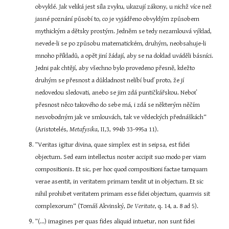
obvyklé. Jak veliká jest síla zvyku, ukazují zákony, u nichž více než 
jasné poznání působí to, co je vyjádřeno obvyklým způsobem 
mythickým a dětsky prostým. Jedněm se tedy nezamlouvá výklad, 
nevede-li se po způsobu matematickém, druhým, neobsahuje-li 
mnoho příkladů, a opět jiní žádají, aby se na doklad uváděli básníci. 
Jedni pak chtějí, aby všechno bylo provedeno přesně, kdežto 
druhým se přesnost a důkladnost nelíbí buď proto, že jí 
nedovedou sledovati, anebo se jim zdá puntičkářskou. Neboť 
přesnost něco takového do sebe má, i zdá se některým něčím 
nesvobodným jak ve smlouvách, tak ve vědeckých přednáškách“ 
(Aristotelés, 
Metafysika
, II,3, 994b 33-995a 11).
”Veritas igitur divina, quae simplex est in seipsa, est fidei 
objectum. Sed eam intellectus noster accipit suo modo per viam 
compositionis. Et sic, per hoc quod compositioni factae tamquam 
verae asentit, in veritatem primam tendit ut in objectum. Et sic 
nihil prohibet veritatem primam esse fidei objectum, quamvis sit 
complexorum“ (Tomáš Akvinský, 
De Veritate
, q. 14, a. 8 ad 5).
”(...) imagines per quas fides aliquid intuetur, non sunt fidei 