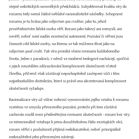
stejně nekritických novověkých předchůdců. Subjektivovat kvalitu víry do 
rozumu tedy nemá žádné neblahé racionalistické následky. Schopnost 
rozumu je tu brána jako 
subjectum quo creditur
, jako to, jehož 
prostřednictvím lidská osoba věří. Rozum jako takový ani nemyslí, ani 
nevěří, neboť není nadán existenční autonomií. Poznání či věření jsou 
činnosti celé lidské osoby, na kterou se tak můžeme dívat jako na 
subjectum quod credit
. Tak víra proniká všemi rovinami každodenního 
života. Jeden z paradoxů, v němž se moderní teologové nacházejí, spočívá 
v jejich neustálém zdůrazňování komplexnosti skutečnosti včetně 
člověka, přičemž však zůstávají nepochopitelně zaslepeni vůči i těm 
nejjednodušším distinkcím, které si právě ona akcentovaná komplexnost 
skutečnosti vyžaduje.
Racionalizace víry už vůbec nehrozí vymezováním jejího vztahu k rozumu 
vzatému ve smyslu přirozeného poznání, protože při tom zůstává 
zachován rozdíl mezi předmětnými rovinami skutečnosti - rozum bez víry 
se intencionálně vztahuje k jemu dosažitelnému řádu existujících věcí, 
rozum věřící s poslušností přijímá nedokazatelné, neboť principiálně 
nedosažitelné jeho přirozenými nástroji.