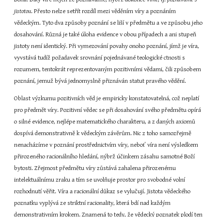
jistotou
. Přesto nelze setřít rozdíl mezi věděním víry a poznáním 
vědeckým. Tyto dva způsoby poznání se liší v předmětu a ve způsobu jeho 
dosahování. Různá je také úloha evidence v obou případech a ani stupeň 
jistoty není identický. Při vymezování povahy onoho poznání, jímž je víra, 
vyvstává tudíž požadavek srovnání pojednávané teologické ctnosti s 
rozumem, tentokrát reprezentovaným pozitivními vědami, čili způsobem 
poznání, jemuž bývá jednomyslně přiznáván statut pravého vědění.
Oblast výzkumu pozitivních věd je empiricky konstatovatelná, což neplatí 
pro předmět víry. Pozitivní vědec se při dosahování svého předmětu opírá 
o silné evidence, nejlépe matematického charakteru, a z daných axiomů 
dospívá demonstrativně k vědeckým závěrům. Nic z toho samozřejmě 
nenacházíme v poznání prostřednictvím víry, neboť víra není výsledkem 
přirozeného racionálního hledání, nýbrž účinkem zásahu samotné Boží 
bytosti. Zřejmost předmětu víry zůstává zahalena přirozenému 
intelektuálnímu zraku a tím se uvolňuje prostor pro svobodné volní 
rozhodnutí věřit. Víra a racionální důkaz se vylučují. Jistota vědeckého 
poznatku vyplývá ze striktní racionality, která bdí nad každým 
demonstrativním krokem. Znamená to tedy, že vědecký poznatek plodí ten 