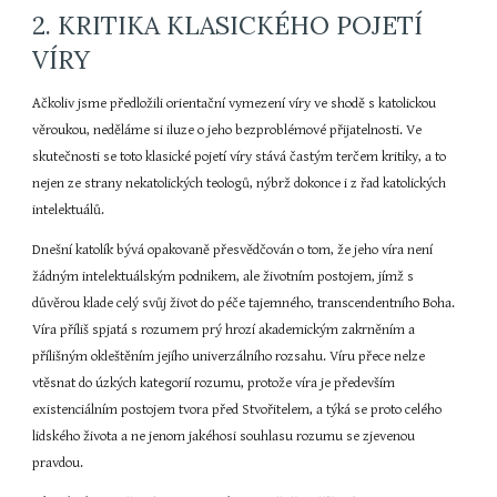
2. KRITIKA KLASICKÉHO POJETÍ 
VÍRY
Ačkoliv jsme předložili orientační vymezení víry ve shodě s katolickou 
věroukou, neděláme si iluze o jeho bezproblémové přijatelnosti. Ve 
skutečnosti se toto klasické pojetí víry stává častým terčem kritiky, a to 
nejen ze strany nekatolických teologů, nýbrž dokonce i z řad katolických 
intelektuálů.
Dnešní katolík bývá opakovaně přesvědčován o tom, že jeho víra není 
žádným intelektuálským podnikem, ale životním postojem, jímž s 
důvěrou klade celý svůj život do péče tajemného, transcendentního Boha. 
Víra příliš spjatá s rozumem prý hrozí akademickým zakrněním a 
přílišným okleštěním jejího univerzálního rozsahu. Víru přece nelze 
vtěsnat do úzkých kategorií rozumu, protože víra je především 
existenciálním postojem tvora před Stvořitelem, a týká se proto celého 
lidského života a ne jenom jakéhosi souhlasu rozumu se zjevenou 
pravdou.