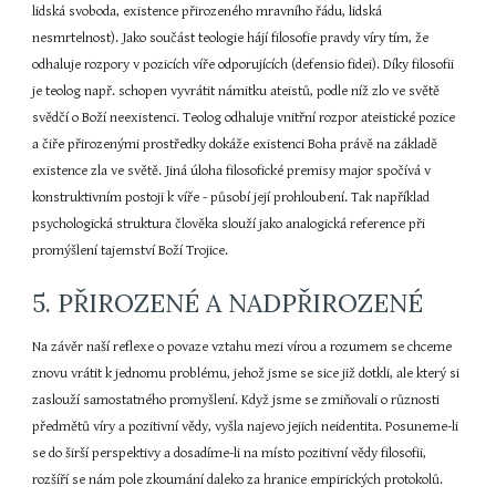
lidská svoboda, existence přirozeného mravního řádu, lidská 
nesmrtelnost). Jako součást teologie hájí filosofie pravdy víry tím, že 
odhaluje rozpory v pozicích víře odporujících (defensio fidei). Díky filosofii 
je teolog např. schopen vyvrátit námitku ateistů, podle níž zlo ve světě 
svědčí o Boží neexistenci. Teolog odhaluje vnitřní rozpor ateistické pozice 
a čiře přirozenými prostředky dokáže existenci Boha právě na základě 
existence zla ve světě. Jiná úloha filosofické premisy major spočívá v 
konstruktivním postoji k víře - působí její prohloubení. Tak například 
psychologická struktura člověka slouží jako analogická reference při 
promýšlení tajemství Boží Trojice.
5. PŘIROZENÉ A NADPŘIROZENÉ
Na závěr naší reflexe o povaze vztahu mezi vírou a rozumem se chceme 
znovu vrátit k jednomu problému, jehož jsme se sice již dotkli, ale který si 
zaslouží samostatného promyšlení. Když jsme se zmiňovali o různosti 
předmětů víry a pozitivní vědy, vyšla najevo jejich neidentita. Posuneme-li 
se do širší perspektivy a dosadíme-li na místo pozitivní vědy filosofii, 
rozšíří se nám pole zkoumání daleko za hranice empirických protokolů. 