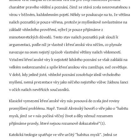
charakter pravého vědění a poznání, čímž se stává zcela nesrovnatelnou s 
vírou v běžném, každodenním pojetí. Někdy se poukazuje na to, že většina 
našich poznatků je pouze věřena, protože je myšlenkově nevlastníme na 
základě vědeckého prověření, nýbrž je pouze přijímáme z 
mimoteoretických důvodů. Tento stav našich poznatků pak slouží k 
argumentaci, podle níž je vlastně i křesťanská víra něčím, co plynule 
navazuje na onen nejistý způsob vlastnění většiny našich vědomostí. 
Vztažení křesťanské víry k nejistotě lidského poznání se však zakládá na 
velkém nedorozumění a spíše křesťanskou víru zamlžuje, než osvětluje. 
V době, kdy jedině jisté, vědecké poznání zosobňuje ideál vrcholného 
myšlení, nemá prezentace víry jako něčeho nejistého vůbec žádnou šanci 
v očích našich nevěřících současníků.
Klasické vymezení křesťanské víry nás posouvá do zcela jiné roviny 
promýšlení problému. Např. Tomáš Akvinský hovoří o víře jako o ”habitu 
mysli, jímž se v nás počíná věčný život a díky němuž rozumem 
přijímáme pravdy, které nejsou rozumově dokazatelné“(1).
Katolická teologie spatřuje ve víře určitý ”habitus mysli“. Jedná se 