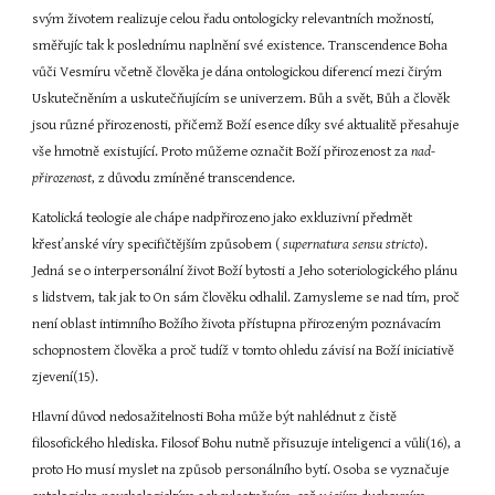
svým životem realizuje celou řadu ontologicky relevantních možností, 
směřujíc tak k poslednímu naplnění své existence. Transcendence Boha 
vůči Vesmíru včetně člověka je dána ontologickou diferencí mezi čirým 
Uskutečněním a uskutečňujícím se univerzem. Bůh a svět, Bůh a člověk 
jsou různé přirozenosti, přičemž Boží esence díky své aktualitě přesahuje 
vše hmotně existující. Proto můžeme označit Boží přirozenost za 
nad-
přirozenost
, z důvodu zmíněné transcendence.
Katolická teologie ale chápe nadpřirozeno jako exkluzivní předmět 
křesťanské víry specifičtějším způsobem (
 supernatura sensu stricto
). 
Jedná se o interpersonální život Boží bytosti a Jeho soteriologického plánu 
s lidstvem, tak jak to On sám člověku odhalil. Zamysleme se nad tím, proč 
není oblast intimního Božího života přístupna přirozeným poznávacím 
schopnostem člověka a proč tudíž v tomto ohledu závisí na Boží iniciativě 
zjevení(15).
Hlavní důvod nedosažitelnosti Boha může být nahlédnut z čistě 
filosofického hlediska. Filosof Bohu nutně přisuzuje inteligenci a vůli(16), a 
proto Ho musí myslet na způsob personálního bytí. Osoba se vyznačuje 