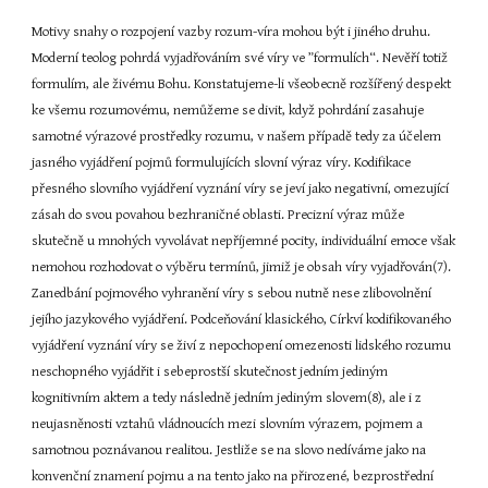
Motivy snahy o rozpojení vazby rozum-víra mohou být i jiného druhu. 
Moderní teolog pohrdá vyjadřováním své víry ve ”formulích“. Nevěří totiž 
formulím, ale živému Bohu. Konstatujeme-li všeobecně rozšířený despekt 
ke všemu rozumovému, nemůžeme se divit, když pohrdání zasahuje 
samotné výrazové prostředky rozumu, v našem případě tedy za účelem 
jasného vyjádření pojmů formulujících slovní výraz víry. Kodifikace 
přesného slovního vyjádření vyznání víry se jeví jako negativní, omezující 
zásah do svou povahou bezhraničné oblasti. Precizní výraz může 
skutečně u mnohých vyvolávat nepříjemné pocity, individuální emoce však 
nemohou rozhodovat o výběru termínů, jimiž je obsah víry vyjadřován(7). 
Zanedbání pojmového vyhranění víry s sebou nutně nese zlibovolnění 
jejího jazykového vyjádření. Podceňování klasického, Církví kodifikovaného 
vyjádření vyznání víry se živí z nepochopení omezenosti lidského rozumu 
neschopného vyjádřit i sebeprostší skutečnost jedním jediným 
kognitivním aktem a tedy následně jedním jediným slovem(8), ale i z 
neujasněnosti vztahů vládnoucích mezi slovním výrazem, pojmem a 
samotnou poznávanou realitou. Jestliže se na slovo nedíváme jako na 
konvenční znamení pojmu a na tento jako na přirozené, bezprostřední 