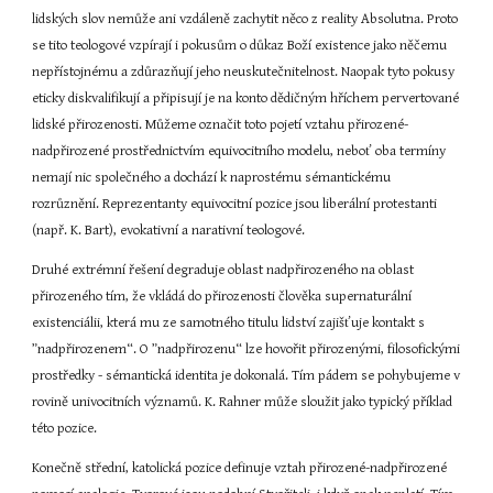
lidských slov nemůže ani vzdáleně zachytit něco z reality Absolutna. Proto 
se tito teologové vzpírají i pokusům o důkaz Boží existence jako něčemu 
nepřístojnému a zdůrazňují jeho neuskutečnitelnost. Naopak tyto pokusy 
eticky diskvalifikují a připisují je na konto dědičným hříchem pervertované 
lidské přirozenosti. Můžeme označit toto pojetí vztahu přirozené-
nadpřirozené prostřednictvím equivocitního modelu, neboť oba termíny 
nemají nic společného a dochází k naprostému sémantickému 
rozrůznění. Reprezentanty equivocitní pozice jsou liberální protestanti 
(např. K. Bart), evokativní a narativní teologové.
Druhé extrémní řešení degraduje oblast nadpřirozeného na oblast 
přirozeného tím, že vkládá do přirozenosti člověka supernaturální 
existenciálii, která mu ze samotného titulu lidství zajišťuje kontakt s 
”nadpřirozenem“. O ”nadpřirozenu“ lze hovořit přirozenými, filosofickými 
prostředky - sémantická identita je dokonalá. Tím pádem se pohybujeme v 
rovině univocitních významů. K. Rahner může sloužit jako typický příklad 
této pozice.
Konečně střední, katolická pozice definuje vztah přirozené-nadpřirozené 