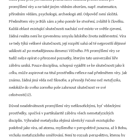
promýšlení víry a ne také jiným vědním oborům, např. matematice, 
přírodním vědám, psychologii, archeologii atd. Odpověď není složitá. 
Předmětem víry je Bůh sám a jeho poměr ke stvoření, zvláště k člověku. 
Každá oblast existující skutečnosti nachází své místo ve světle zjevení, 
žádná realita není ke zjevenému smyslu lidského života indiferentní. Víra 
se tedy týká veškeré skutečnosti, její rozpětí sahá od té nejprostší dějinné 
události až po metadějinnou dimenzi Věčného. Při promýšlení víry se 
tudíž nelze opírat o přirozené poznatky, kterým tato univerzální šíře 
záběru uniká. Pouze disciplína, schopná vyjádřit se ke skutečnosti jako k 
celku
, může aspirovat na titul prostředku reflexe nad předmětem víry. Jak 
známo, žádná jiná věda než filosofie, a přesněji řečeno než 
metafyzika
, 
nedokáže do svého zorného pole zahrnout skutečnost ve své 
celistvosti(12).
Důvod neadekvátnosti promýšlení víry nefilosofickými, byť vědeckými 
prostředky, spočívá v partikularitě záběru všech nemetafyzických 
disciplín. Výhradně metafyzika objímá 
identický rozsah
 existujícího 
podobně jako víra, od atomu, myšleného v perspektivě jsoucna, až k Bohu, 
vrcholu metafyzického směřování. Není to rozsah perspektivy, kterou by 