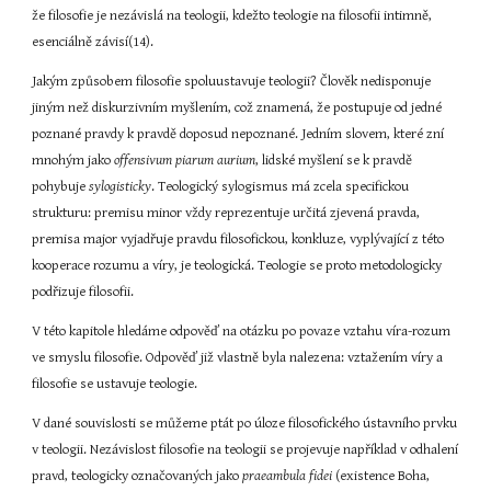
že filosofie je nezávislá na teologii, kdežto teologie na filosofii intimně, 
esenciálně závisí(14).
Jakým způsobem filosofie spoluustavuje teologii? Člověk nedisponuje 
jiným než diskurzivním myšlením, což znamená, že postupuje od jedné 
poznané pravdy k pravdě doposud nepoznané. Jedním slovem, které zní 
mnohým jako 
offensivum piarum aurium
, lidské myšlení se k pravdě 
pohybuje 
sylogisticky
. Teologický sylogismus má zcela specifickou 
strukturu: premisu minor vždy reprezentuje určitá zjevená pravda, 
premisa major vyjadřuje pravdu filosofickou, konkluze, vyplývající z této 
kooperace rozumu a víry, je teologická. Teologie se proto metodologicky 
podřizuje filosofii.
V této kapitole hledáme odpověď na otázku po povaze vztahu víra-rozum 
ve smyslu filosofie. Odpověď již vlastně byla nalezena: vztažením víry a 
filosofie se ustavuje teologie.
V dané souvislosti se můžeme ptát po úloze filosofického ústavního prvku 
v teologii. Nezávislost filosofie na teologii se projevuje například v odhalení 
pravd, teologicky označovaných jako 
praeambula fidei
 (existence Boha, 