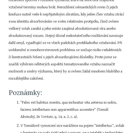
rozumem spočívá v rozlišení významů, které na sebe oba vzájemně 
vztažené termíny mohou brát. Nerozlišení sémantických rovin či jejich 
konfuze nutně vede k nepřijatelným zkratům, kdy jeden člen vztahu ztrácí 
svou identitu absorbováním ve svém relativním protipólu, čímž ovšem 
veškerý vztah zaniká a jeho místo zaujímá absolutizovaná víra anebo 
absolutizovaný rozum. Stejný důvod nedostatečného rozlišování navozuje 
další omyl, vyjadřující se ve všech podobách protikladného vztahování. Při 
uvědomění si mnohovrstevnosti problému se snižuje riziko reduktivních 
či kontrastních řešení s jejich absurdizujícími důsledky. Proto jsme se 
snažili výběrem některých aspektů tematizovaného vztahu naznačit 
možnosti a směry výzkumu, který by si ovšem žádal mnohem hlubšího a 
rozsáhlejšího založení.
Poznámky:
”Fides est habitus mentis, qua inchoatur vita aeterna in nobis, 
faciens intellectum non apparentibus assentire“ (Tomáš 
Akvinský, 
De Veritate
, q. 14, a. 2, c. a).
V Tomášově vymezení sice narážíme na pojem ”intellectus“, avšak 
v kontextu se zcela jistě jedná o rozum, ne o intelekt v technickém 