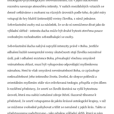
ontologicko-psychologickým sebevlastněním, což v jejím duchovním 
rozměru navozuje atmosféru intimity. V našich mezilidských vztazích se 
denně setkáváme s osobami na různých úrovních podle toho, do jaké míry 
vstupují do hry hlubší (intimnější) roviny člověka, s nímž jednáme. 
Sebevlastnění osoby má za následek, že se do ní nemůžeme dívat jako do 
výkladní skříně - intimita ducha může být druhé bytosti otevřena pouze 
svobodným rozhodnutím sebeodhalující se osoby.
Sebevlastnění ducha nabývá nejvyšší intenzity právě v Bohu. Jestliže 
odhalení každé neempirické roviny skutečnosti stojí člověka nezměrné 
úsilí, pak i odhalení existence Boha, přesahující všechnu smyslově 
vnímatelnou oblast, musí být vykupováno odpovídající myšlenkovou 
námahou. Není to však smyslová nevnímatelnost Boha, co způsobuje 
nedosažitelnost Jeho intimního života. Dnešní, do skepse pokleslá a 
orientálním myšlením stále více ovlivňovaná teologie, přispěla svým dílem 
k rozšíření představy, že smrtí se člověk dostává na vyšší bytostnou 
úroveň, která mu nabízí netušené zdroje štěstí. Iluzorně tíhneme k 
představě, že smrtí vstupujeme do jakési krásné ontologické krajiny, v níž 
se můžeme svobodně pohybovat a těšit se nerušeně z jejích krás. Takto si 
představujeme nadpřirozeno - jako nějakou výkladní skříň, která je nám 