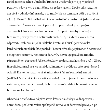
Dotkli jsme se jeho subjektální funkce a uvažovali jsme jej v podobě 
pozitivní vědy. Nyní se zaměřme na 
způsob
, jakým člověk díky rozumu 
dospívá k odhalování pravdy, a to nezávisle na tom, zda běží o pozitivní 
vědu či filosofii. Toto odhalování je aspektuální a postupné, jedním slovem 
diskursivní. Člověk se musí k pravdě propracovávat postupným, 
systematickým a vytrvalým procesem. Stupeň námahy spojený s 
hledáním pravdy roste s obtížností problémů, na které člověk hledá 
odpověď. Problém smyslu lidského života se zhušťuje v několika 
kardinálních otázkách, kde poslední řešení přesahuje přirozené poznávací 
schopnosti rozumu. Kontinuita daru víry navazuje právě na mnohé, 
přirozeně jen obrysově řešitelné otázky po destinaci lidského bytí. Těžkou 
filosofickou prací se sice vrhá dosti intenzivní světlo do této problémové 
oblasti, lidskému rozumu však náznaková řešení rozhodně nestačí. 
Jestliže křesťanská víra člověka zásadně orientuje v otázce smyslu jeho 
existence, znamená to snad, že ho dispensuje od dalšího namáhavého 
hledání na tomto poli?
Obecná a nereflektovaná představa křesťanské víry svádí opravdu k 
domněnce, podle níž věřící spokojeně setrvává u darované pravdy a po 