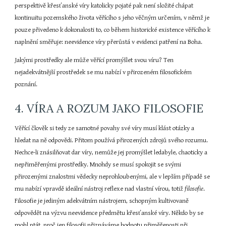
perspektivě křesťanské víry katolicky pojaté pak není složité chápat 
kontinuitu pozemského života věřícího s jeho věčným určením, v němž je 
pouze přivedeno k dokonalosti to, co během historické existence věřícího k 
naplnění směřuje: neevidence víry přerůstá v evidenci patření na Boha.
Jakými prostředky ale může věřící promýšlet svou víru? Ten 
nejadekvátnější prostředek se mu nabízí v přirozeném filosofickém 
poznání.
4. VÍRA A ROZUM JAKO FILOSOFIE
Věřící člověk si tedy ze samotné povahy své víry musí klást otázky a 
hledat na ně odpovědi. Přitom používá přirozených zdrojů svého rozumu. 
Nechce-li znásilňovat dar víry, nemůže jej promýšlet ledabyle, chaoticky a 
nepřiměřenými prostředky. Mnohdy se musí spokojit se svými 
přirozenými znalostmi vědecky neprohloubenými, ale v lepším případě se 
mu nabízí vpravdě ideální nástroj reflexe nad vlastní vírou, totiž 
filosofie
. 
Filosofie je jediným adekvátním nástrojem, schopným kultivovaně 
odpovědět na výzvu neevidence předmětu křesťanské víry. Někdo by se 
mohl ptát, proč jen filosofii přiznáváme hodnotu přiměřenosti při 