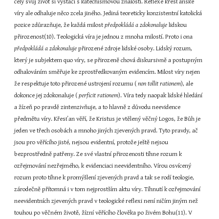
celý svůj život si vystačí s katechismovou znalostí. Reflexe křesťanské 
víry ale odhaluje něco zcela jiného. Jediná teoreticky konzistentní katolická 
pozice zdůrazňuje, že každá milost 
předpokládá a zdokonaluje
 lidskou 
přirozenost(10). Teologická víra je jednou z mnoha milostí. Proto i ona 
předpokládá a zdokonaluje
 přirozené zdroje lidské osoby. Lidský rozum, 
který je subjektem quo víry, se přirozeně chová diskursivně a postupným 
odhalováním směřuje ke zprostředkovaným evidencím. Milost víry nejen 
že respektuje toto přirozené ustrojení rozumu (
 non tollit rationem
), ale 
dokonce jej zdokonaluje (
 perficit rationem
). Víra tedy naopak lidské hledání 
a žízeň po pravdě zintenzivňuje, a to hlavně z důvodu neevidence 
předmětu víry. Křesťan věří, že Kristus je vtělený věčný Logos, že Bůh je 
jeden ve třech osobách a mnoho jiných zjevených pravd. Tyto pravdy, ač 
jsou pro věřícího jisté, nejsou evidentní, protože ještě nejsou 
bezprostředně patřeny. Ze své vlastní přirozenosti tíhne rozum k 
ozřejmování nezřejmého, k evidenciaci neevidentního. Vírou osvícený 
rozum proto tíhne k promýšlení zjevených pravd a tak se rodí teologie, 
zárodečně přítomná i v tom nejprostším aktu víry. Tíhnutí k ozřejmování 
neevidentních zjevených pravd v teologické reflexi není ničím jiným než 
touhou po věčném životě, žízní věřícího člověka po živém Bohu(11). V 