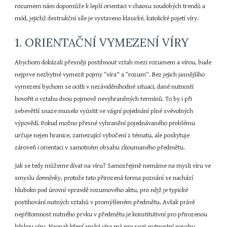
rozumem nám dopomůže k lepší orientaci v chaosu soudobých trendů a 
mód, jejichž destrukční síle je vystaveno klasické, katolické pojetí víry.
1. ORIENTAČNÍ VYMEZENÍ VÍRY
Abychom dokázali přesněji postihnout vztah mezi rozumem a vírou, bude 
nejprve nezbytné vymezit pojmy ”víra“ a ”rozum“. Bez jejich jasnějšího 
vymezení bychom se ocitli v nezáviděníhodné situaci, dané nutností 
hovořit o vztahu dvou pojmově nevyhraněných termínů. To by i při 
sebevětší snaze muselo vyústit ve vágní pojednání plné svévolných 
výpovědí. Pokud možno přesné vyhranění pojednávaného problému 
určuje nejen hranice, zamezující vybočení z tématu, ale poskytuje 
zároveň i orientaci v samotném obsahu zkoumaného předmětu.
Jak se tedy můžeme dívat na víru? Samozřejmě nemáme na mysli víru ve 
smyslu 
domněnky
, protože tato přirozená forma poznání se nachází 
hluboko pod úrovní vpravdě rozumového aktu, pro nějž je typické 
postihování nutných vztahů v promýšleném předmětu. Avšak právě 
nepřítomnost nutného prvku v předmětu je konstitutivní pro přirozenou 
lidskou víru. Naopak křesťanská víra má pro svoji nutnostní povahu 