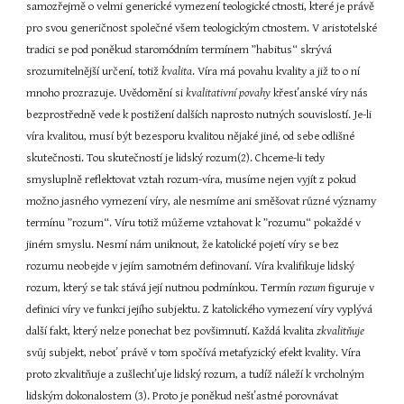
samozřejmě o velmi generické vymezení teologické ctnosti, které je právě 
pro svou generičnost společné všem teologickým ctnostem. V aristotelské 
tradici se pod poněkud staromódním termínem ”habitus“ skrývá 
srozumitelnější určení, totiž 
kvalita
. Víra má povahu kvality a již to o ní 
mnoho prozrazuje. Uvědomění si 
kvalitativní povahy
 křesťanské víry nás 
bezprostředně vede k postižení dalších naprosto nutných souvislostí. Je-li 
víra kvalitou, musí být bezesporu kvalitou nějaké jiné, od sebe odlišné 
skutečnosti. Tou skutečností je lidský rozum(2). Chceme-li tedy 
smysluplně reflektovat vztah rozum-víra, musíme nejen vyjít z pokud 
možno jasného vymezení víry, ale nesmíme ani směšovat různé významy 
termínu ”rozum“. Víru totiž můžeme vztahovat k ”rozumu“ pokaždé v 
jiném smyslu. Nesmí nám uniknout, že katolické pojetí víry se bez 
rozumu neobejde v jejím samotném definovaní. Víra kvalifikuje lidský 
rozum, který se tak stává její nutnou podmínkou. Termín 
rozum
 figuruje v 
definici víry ve funkci jejího subjektu. Z katolického vymezení víry vyplývá 
další fakt, který nelze ponechat bez povšimnutí. Každá kvalita 
zkvalitňuje
svůj subjekt, neboť právě v tom spočívá metafyzický efekt kvality. Víra 
proto zkvalitňuje a zušlechťuje lidský rozum, a tudíž náleží k vrcholným 
lidským dokonalostem (3). Proto je poněkud nešťastné porovnávat 