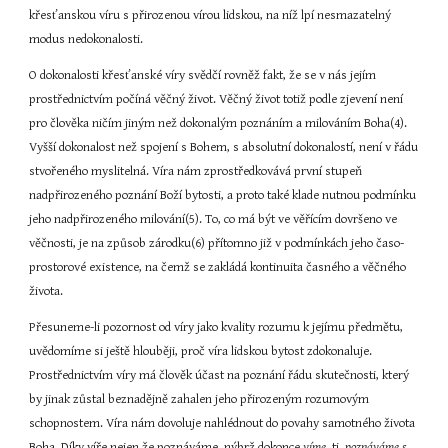
křesťanskou víru s přirozenou vírou lidskou, na níž lpí nesmazatelný 
modus nedokonalosti.
O dokonalosti křesťanské víry svědčí rovněž fakt, že se v nás jejím 
prostřednictvím počíná věčný život. Věčný život totiž podle zjevení není 
pro člověka ničím jiným než dokonalým poznáním a milováním Boha(4). 
Vyšší dokonalost než spojení s Bohem, s absolutní dokonalostí, není v řádu 
stvořeného myslitelná. Víra nám zprostředkovává první stupeň 
nadpřirozeného poznání Boží bytosti, a proto také klade nutnou podmínku 
jeho nadpřirozeného milování(5). To, co má být ve věřícím dovršeno ve 
věčnosti, je na způsob zárodku(6) přítomno již v podmínkách jeho časo-
prostorové existence, na čemž se zakládá kontinuita časného a věčného 
života.
Přesuneme-li pozornost od víry jako kvality rozumu k jejímu předmětu, 
uvědomíme si ještě hlouběji, proč víra lidskou bytost zdokonaluje. 
Prostřednictvím víry má člověk účast na poznání řádu skutečnosti, který 
by jinak zůstal beznadějně zahalen jeho přirozeným rozumovým 
schopnostem. Víra nám dovoluje nahlédnout do povahy samotného života 
Boha. Díky víře nejen že poznáváme, nýbrž dokonce 
víme
, tj. 
poznáváme s 