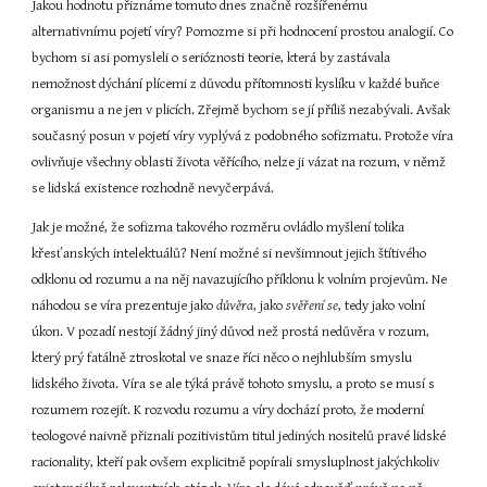
Jakou hodnotu přiznáme tomuto dnes značně rozšířenému 
alternativnímu pojetí víry? Pomozme si při hodnocení prostou analogií. Co 
bychom si asi pomysleli o serióznosti teorie, která by zastávala 
nemožnost dýchání plícemi z důvodu přítomnosti kyslíku v každé buňce 
organismu a ne jen v plicích. Zřejmě bychom se jí příliš nezabývali. Avšak 
současný posun v pojetí víry vyplývá z podobného sofizmatu. Protože víra 
ovlivňuje všechny oblasti života věřícího, nelze ji vázat na rozum, v němž 
se lidská existence rozhodně nevyčerpává.
Jak je možné, že sofizma takového rozměru ovládlo myšlení tolika 
křesťanských intelektuálů? Není možné si nevšimnout jejich štítivého 
odklonu od rozumu a na něj navazujícího příklonu k volním projevům. Ne 
náhodou se víra prezentuje jako 
důvěra
, jako 
svěření se
, tedy jako volní 
úkon. V pozadí nestojí žádný jiný důvod než prostá nedůvěra v rozum, 
který prý fatálně ztroskotal ve snaze říci něco o nejhlubším smyslu 
lidského života. Víra se ale týká právě tohoto smyslu, a proto se musí s 
rozumem rozejít. K rozvodu rozumu a víry dochází proto, že moderní 
teologové naivně přiznali pozitivistům titul jediných nositelů pravé lidské 
racionality, kteří pak ovšem explicitně popírali smysluplnost jakýchkoliv 