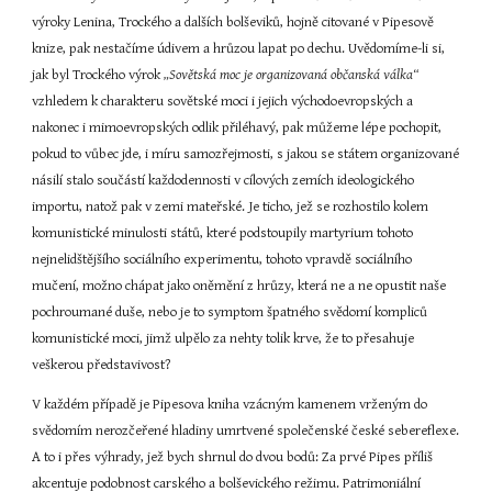
výroky Lenina, Trockého a dalších bolševiků, hojně citované v Pipesově 
knize, pak nestačíme údivem a hrůzou lapat po dechu. Uvědomíme-li si, 
jak byl Trockého výrok 
„Sovětská moc je organizovaná občanská válka“ 
vzhledem k charakteru sovětské moci i jejich východoevropských a 
nakonec i mimoevropských odlik přiléhavý, pak můžeme lépe pochopit, 
pokud to vůbec jde, i míru samozřejmosti, s jakou se státem organizované 
násilí stalo součástí každodennosti v cílových zemích ideologického 
importu, natož pak v zemi mateřské. Je ticho, jež se rozhostilo kolem 
komunistické minulosti států, které podstoupily martyrium tohoto 
nejnelidštějšího sociálního experimentu, tohoto vpravdě sociálního 
mučení, možno chápat jako oněmění z hrůzy, která ne a ne opustit naše 
pochroumané duše, nebo je to symptom špatného svědomí kompliců 
komunistické moci, jimž ulpělo za nehty tolik krve, že to přesahuje 
veškerou představivost?
V každém případě je Pipesova kniha vzácným kamenem vrženým do 
svědomím nerozčeřené hladiny umrtvené společenské české sebereflexe. 
A to i přes výhrady, jež bych shrnul do dvou bodů: Za prvé Pipes příliš 
akcentuje podobnost carského a bolševického režimu. Patrimoniální 