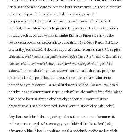
předchozí pokus o načrtnutí strukturálních rozdílů nemá nic do činění byť 
jen s náznakem apologie toho méně horšího z režimů. Je-li co skutečným 
motivem napsání tohoto článku, pak je to obava, aby tato 
bezprecedentnost zla totalitních režimů neohrožovala budoucnost. 
Bohužel, naše přítomnost tuto příčinu k úzkosti zavdává. Také z tohoto 
důvodu bych doporučil vynikající knihu Richarda Pipese Dějiny ruské 
revoluce za povinnou četbu místo obligátních Babiček a Reportáží (ano, 
tyto knihy jsou skutečně dodnes doporučovaná lectura u nás). Pipes píše: 
„Důvodem, proč komunismus padl na úrodnější půdu v Rusku než na Západě, se 
nakonec ukázal být neměřitelný faktor, jímž marxisté pohrdali – politická 
kultura.“ 
Je-li co skutečným „odkazem“ komunismu dnešku, pak je to 
obecné pohrdání politickou kulturou. Stane-li se opovrhování tímto 
neměřitelným faktorem – a neměřitelnostmi vůbec – konstantou české 
politiky, pak se komunismu nejen nezbavíme, ale může nám ještě ukázat, 
zač je toho loket. (Ostatně ekonomicky je dodnes nekomunistické 
obyvatelstvo u nás hluboce pod úrovní komunistické elity, jak hořké!).
Abychom se dobrali dna nepochopitelnosti komunismu a komunistů, 
máme po ruce jazykové stereotypy typu lidé zvláštního ražení (což je 
sémanticky blízké heslu Myslíme jinak) a podobně. Pročteme-li si však 