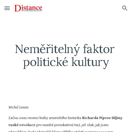
Skip to main content
Skip to navigation
Neměřitelný faktor 
politické kultury
Michal Janata
Začnu svou recenzi knihy amerického historika 
Richarda Pipese Dějiny 
ruské revoluce
 pro mnohé provokativní tezí, jež však, jak jsem 