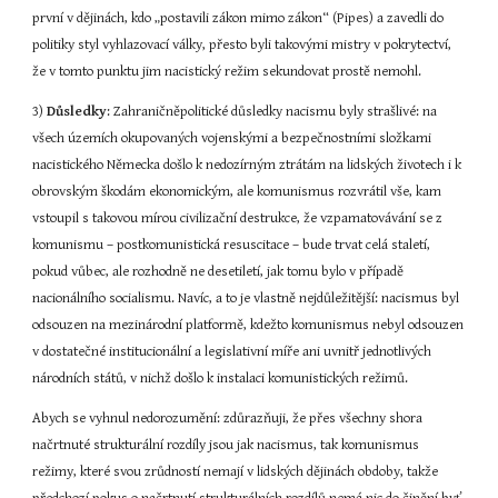
první v dějinách, kdo „postavili zákon mimo zákon“ (Pipes) a zavedli do 
politiky styl vyhlazovací války, přesto byli takovými mistry v pokrytectví, 
že v tomto punktu jim nacistický režim sekundovat prostě nemohl.
3) 
Důsledky
: Zahraničněpolitické důsledky nacismu byly strašlivé: na 
všech územích okupovaných vojenskými a bezpečnostními složkami 
nacistického Německa došlo k nedozírným ztrátám na lidských životech i k 
obrovským škodám ekonomickým, ale komunismus rozvrátil vše, kam 
vstoupil s takovou mírou civilizační destrukce, že vzpamatovávání se z 
komunismu – postkomunistická resuscitace – bude trvat celá staletí, 
pokud vůbec, ale rozhodně ne desetiletí, jak tomu bylo v případě 
nacionálního socialismu. Navíc, a to je vlastně nejdůležitější: nacismus byl 
odsouzen na mezinárodní platformě, kdežto komunismus nebyl odsouzen 
v dostatečné institucionální a legislativní míře ani uvnitř jednotlivých 
národních států, v nichž došlo k instalaci komunistických režimů.
Abych se vyhnul nedorozumění: zdůrazňuji, že přes všechny shora 
načrtnuté strukturální rozdíly jsou jak nacismus, tak komunismus 
režimy, které svou zrůdností nemají v lidských dějinách obdoby, takže 