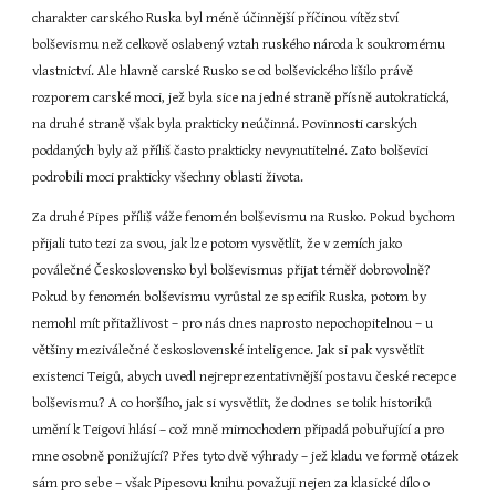
charakter carského Ruska byl méně účinnější příčinou vítězství 
bolševismu než celkově oslabený vztah ruského národa k soukromému 
vlastnictví. Ale hlavně carské Rusko se od bolševického lišilo právě 
rozporem carské moci, jež byla sice na jedné straně přísně autokratická, 
na druhé straně však byla prakticky neúčinná. Povinnosti carských 
poddaných byly až příliš často prakticky nevynutitelné. Zato bolševici 
podrobili moci prakticky všechny oblasti života.
Za druhé Pipes příliš váže fenomén bolševismu na Rusko. Pokud bychom 
přijali tuto tezi za svou, jak lze potom vysvětlit, že v zemích jako 
poválečné Československo byl bolševismus přijat téměř dobrovolně? 
Pokud by fenomén bolševismu vyrůstal ze specifik Ruska, potom by 
nemohl mít přitažlivost – pro nás dnes naprosto nepochopitelnou – u 
většiny meziválečné československé inteligence. Jak si pak vysvětlit 
existenci Teigů, abych uvedl nejreprezentativnější postavu české recepce 
bolševismu? A co horšího, jak si vysvětlit, že dodnes se tolik historiků 
umění k Teigovi hlásí – což mně mimochodem připadá pobuřující a pro 
mne osobně ponižující? Přes tyto dvě výhrady – jež kladu ve formě otázek 
sám pro sebe – však Pipesovu knihu považuji nejen za klasické dílo o 