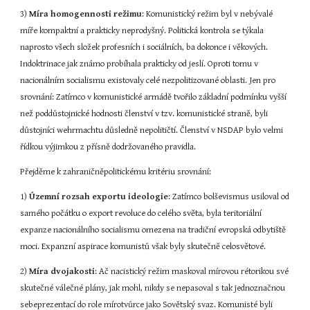
3) 
Míra homogennosti režimu
: Komunistický režim byl v nebývalé 
míře kompaktní a prakticky neprodyšný. Politická kontrola se týkala 
naprosto všech složek profesních i sociálních, ba dokonce i věkových. 
Indoktrinace jak známo probíhala prakticky od jeslí. Oproti tomu v 
nacionálním socialismu existovaly celé nezpolitizované oblasti. Jen pro 
srovnání: Zatímco v komunistické armádě tvořilo základní podmínku vyšší 
než poddůstojnické hodnosti členství v tzv. komunistické straně, byli 
důstojníci wehrmachtu důsledně nepolitičtí. Členství v NSDAP bylo velmi 
řídkou výjimkou z přísně dodržovaného pravidla.
Přejděme k zahraničněpolitickému kritériu srovnání:
1) 
Územní rozsah exportu ideologie
: Zatímco bolševismus usiloval od 
samého počátku o export revoluce do celého světa, byla teritoriální 
expanze nacionálního socialismu omezena na tradiční evropská odbytiště 
moci. Expanzní aspirace komunistů však byly skutečně celosvětové.
2) 
Míra dvojakosti
: Ač nacistický režim maskoval mírovou rétorikou své 
skutečné válečné plány, jak mohl, nikdy se nepasoval s tak jednoznačnou 
sebeprezentací do role mírotvůrce jako Sovětský svaz. Komunisté byli 