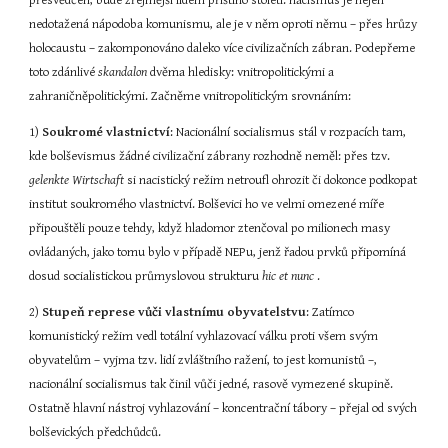
přesvědčen, bude zřejmější lidem příštího století: nacismus je nejen 
nedotažená nápodoba komunismu, ale je v něm oproti němu – přes hrůzy 
holocaustu – zakomponováno daleko více civilizačních zábran. Podepřeme 
toto zdánlivé 
skandalon 
dvěma hledisky: vnitropolitickými a 
zahraničněpolitickými. Začněme vnitropolitickým srovnáním:
1) 
Soukromé vlastnictví
: Nacionální socialismus stál v rozpacích tam, 
kde bolševismus žádné civilizační zábrany rozhodně neměl: přes tzv. 
gelenkte Wirtschaft 
si nacistický režim netroufl ohrozit či dokonce podkopat 
institut soukromého vlastnictví. Bolševici ho ve velmi omezené míře 
připouštěli pouze tehdy, když hladomor ztenčoval po milionech masy 
ovládaných, jako tomu bylo v případě NEPu, jenž řadou prvků připomíná 
dosud socialistickou průmyslovou strukturu 
hic et nunc 
.
2) 
Stupeň represe vůči vlastnímu obyvatelstvu
: Zatímco 
komunistický režim vedl totální vyhlazovací válku proti všem svým 
obyvatelům – vyjma tzv. lidí zvláštního ražení, to jest komunistů –, 
nacionální socialismus tak činil vůči jedné, rasově vymezené skupině. 
Ostatně hlavní nástroj vyhlazování – koncentrační tábory – přejal od svých 
bolševických předchůdců.