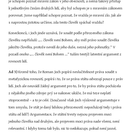
je schopen poznat mravní zákon v jeho obecnosti, a nemá takový přístup 
k jednotlivým činům druhých lidí, aby byl schopen je s mravním zákonem 
porovnat. Jsme například schopni poznat, že vražda je mravní zlo. Jak ale 
s naprostou jistotou určíme, zda tento člověk spáchal vraždu?
Koneckonců, i Joch jinde uznává, že soudit podle přirozeného zákona 
člověku nepřísluší: „... člověk není Bohem, aby měl právo soudit člověka 
jakožto člověka, protože nevidí do jeho duše, nezná jeho pohnutky.“ V 
pozadí onoho „... člověk není Bohem ...“ tuším tentýž latentní argument z 
rovnosti lidí.
Ad 3)
 Kromě toho, že Roman Joch popírá neslučitelnost práva soudit s 
metafyzickou rovností, popírá i to, že se práva státu odvozují pouze z práv 
lidí. Joch ale neuvádí žádný argument pro to, že by práva státu pocházela 
z nějakého jiného zdroje: prý se nakonec ukáže, že má teze neplatí 
stoprocentně – a to je celé. (Současně však Joch výslovně argumentuje v 
tom smyslu, že stát je daný lidskou přirozeností: nepocházejí tedy i práva 
státu od lidí?) Argumentace, že státní tresty nejsou projevem moci 
jednoho člověka nad druhým, ale projevem moci práva nade všemi, není 
relevantní. I kdyby tomu tak bylo, nic to nedokazuje, pokud není jasné, 