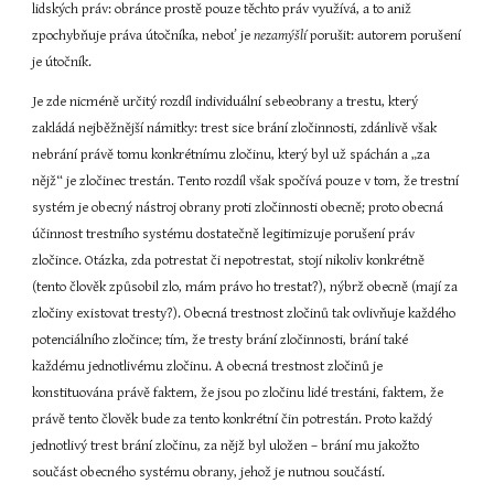
lidských práv: obránce prostě pouze těchto práv využívá, a to aniž 
zpochybňuje práva útočníka, neboť je 
nezamýšlí 
porušit: autorem porušení 
je útočník.
Je zde nicméně určitý rozdíl individuální sebeobrany a trestu, který 
zakládá nejběžnější námitky: trest sice brání zločinnosti, zdánlivě však 
nebrání právě tomu konkrétnímu zločinu, který byl už spáchán a „za 
nějž“ je zločinec trestán. Tento rozdíl však spočívá pouze v tom, že trestní 
systém je obecný nástroj obrany proti zločinnosti obecně; proto obecná 
účinnost trestního systému dostatečně legitimizuje porušení práv 
zločince. Otázka, zda potrestat či nepotrestat, stojí nikoliv konkrétně 
(tento člověk způsobil zlo, mám právo ho trestat?), nýbrž obecně (mají za 
zločiny existovat tresty?). Obecná trestnost zločinů tak ovlivňuje každého 
potenciálního zločince; tím, že tresty brání zločinnosti, brání také 
každému jednotlivému zločinu. A obecná trestnost zločinů je 
konstituována právě faktem, že jsou po zločinu lidé trestáni, faktem, že 
právě tento člověk bude za tento konkrétní čin potrestán. Proto každý 
jednotlivý trest brání zločinu, za nějž byl uložen – brání mu jakožto 
součást obecného systému obrany, jehož je nutnou součástí.