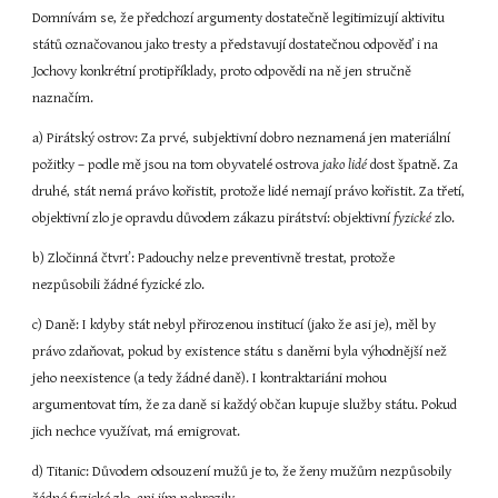
Domnívám se, že předchozí argumenty dostatečně legitimizují aktivitu 
států označovanou jako tresty a představují dostatečnou odpověď i na 
Jochovy konkrétní protipříklady, proto odpovědi na ně jen stručně 
naznačím.
a) Pirátský ostrov: Za prvé, subjektivní dobro neznamená jen materiální 
požitky – podle mě jsou na tom obyvatelé ostrova 
jako lidé 
dost špatně. Za 
druhé, stát nemá právo kořistit, protože lidé nemají právo kořistit. Za třetí, 
objektivní zlo je opravdu důvodem zákazu pirátství: objektivní 
fyzické 
zlo.
b) Zločinná čtvrť: Padouchy nelze preventivně trestat, protože 
nezpůsobili žádné fyzické zlo.
c) Daně: I kdyby stát nebyl přirozenou institucí (jako že asi je), měl by 
právo zdaňovat, pokud by existence státu s daněmi byla výhodnější než 
jeho neexistence (a tedy žádné daně). I kontraktariáni mohou 
argumentovat tím, že za daně si každý občan kupuje služby státu. Pokud 
jich nechce využívat, má emigrovat.
d) Titanic: Důvodem odsouzení mužů je to, že ženy mužům nezpůsobily 