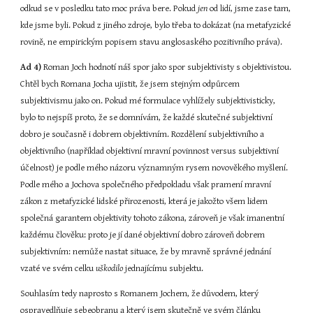
odkud se v posledku tato moc práva bere. Pokud 
jen 
od lidí, jsme zase tam, 
kde jsme byli. Pokud z jiného zdroje, bylo třeba to dokázat (na metafyzické 
rovině, ne empirickým popisem stavu anglosaského pozitivního práva).
Ad 4)
 Roman Joch hodnotí náš spor jako spor subjektivisty s objektivistou. 
Chtěl bych Romana Jocha ujistit, že jsem stejným odpůrcem 
subjektivismu jako on. Pokud mé formulace vyhlížely subjektivisticky, 
bylo to nejspíš proto, že se domnívám, že každé skutečné subjektivní 
dobro je současně i dobrem objektivním. Rozdělení subjektivního a 
objektivního (například objektivní mravní povinnost versus subjektivní 
účelnost) je podle mého názoru významným rysem novověkého myšlení. 
Podle mého a Jochova společného předpokladu však pramení mravní 
zákon z metafyzické lidské přirozenosti, která je jakožto všem lidem 
společná garantem objektivity tohoto zákona, zároveň je však imanentní 
každému člověku: proto je jí dané objektivní dobro zároveň dobrem 
subjektivním: nemůže nastat situace, že by mravně správné jednání 
vzaté ve svém celku 
uškodilo 
jednajícímu subjektu.
Souhlasím tedy naprosto s Romanem Jochem, že důvodem, který 
ospravedlňuje sebeobranu a který jsem skutečně ve svém článku 