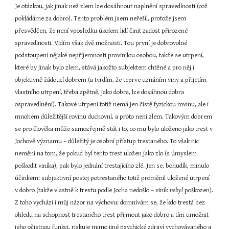
Je otázkou, jak jinak než zlem lze dosáhnout naplnění spravedlnosti (což 
pokládáme za dobro). Tento problém jsem neřešil, protože jsem 
přesvědčen, že není vposledku úkolem lidí činit zadost přirozené 
spravedlnosti. Vidím však dvě možnosti. Tou první je dobrovolné 
podstoupení nějaké nepříjemnosti provinilou osobou, takže se utrpení, 
které by jinak bylo zlem, stává jakožto subjektem chtěné a pro něj i 
objektivně žádoucí dobrem (a tvrdím, že teprve uznáním viny a přijetím 
vlastního utrpení, třeba zpětně, jako dobra, lze dosáhnou dobra 
ospravedlnění). Takové utrpení totiž nemá jen čistě fyzickou rovinu, ale i 
mnohem důležitější rovinu duchovní, a proto není zlem. Takovým dobrem 
se pro člověka může samozřejmě stát i to, co mu bylo uloženo jako trest v 
Jochově významu – důležitý je osobní přístup trestaného. To však nic 
nemění na tom, že pokud byl tento trest uložen jako zlo (s úmyslem 
poškodit viníka), pak bylo jednání trestajícího zlé. Jen se, bohudík, minulo 
účinkem: subjektivní postoj potrestaného totiž proměnil uložené utrpení 
v dobro (takže vlastně k trestu podle Jocha nedošlo – viník 
nebyl 
poškozen). 
Z toho vychází i můj názor na výchovu: domnívám se, že kdo trestá bez 
ohledu na schopnost trestaného trest přijmout jako dobro a tím umožnit 
jeho očistnou funkci, riskuje mimo jiné psychické zdraví vychovávaného a 