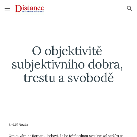
Skip to main content
Skip to navigation
O objektivitě 
subjektivního dobra, 
trestu a svobodě
Lukáš Novák
Omlouvám se Romanu Jochovi, že ho ještě jednou svojí reakcí zdržím od 