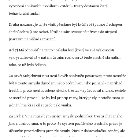
vytvoření správných morálních kritérií – tresty dostanou čistě 
behaviorální funkci.
Druhá možnost je ta, že viník přestane být kvůli své špatnosti schopen 
chtění dobra (i pro sebe), čímž se sám svobodně přivede do utrpení 
(narážím na věčné zatracení).
Ad 7)
 Má odpověď na tento poslední bod (který ve své výslovnosti 
vykrystalizoval až v našem ústním rozhovoru) bude vlastně shrnutím 
toho, co už bylo řečeno.
Za prvé: Subjektivní vinu není člověk oprávněn posuzovat, proto nemůže 
být v tomto smyslu důvodem nebo podmínkou jeho jednání – například 
trestání; proto není dovoleno někoho trestat – způsobovat mu zlo, 
protože 
se 
morálně provinil. To by byl princip msty, který je zlý, protože msta je 
jednání mající za cíl způsobit zlo viníku.
Za druhé: Vina může být v jiném smyslu podmínkou trestu chápaného 
jako nutná obrana. A to proto, že systém pozitivního trestního práva je 
účinným prostředkem proti zlu vznikajícímu z dobrovolného jednání, ale 