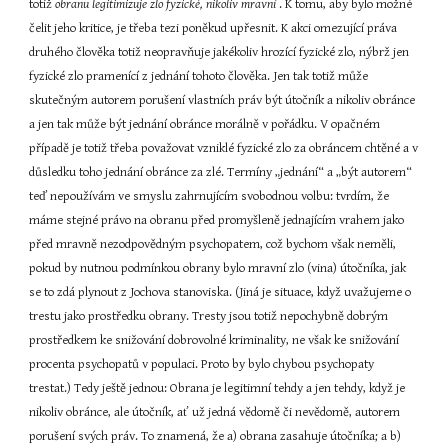
totiž 
obranu legitimizuje zlo fyzické, nikoliv mravní 
. K tomu, aby bylo možné 
čelit jeho kritice, je třeba tezi poněkud upřesnit. K akci omezující práva 
druhého člověka totiž neopravňuje jakékoliv hrozící fyzické zlo, nýbrž jen 
fyzické zlo pramenící z jednání tohoto člověka. Jen tak totiž může 
skutečným autorem porušení vlastních práv být útočník a nikoliv obránce 
a jen tak může být jednání obránce morálně v pořádku. V opačném 
případě je totiž třeba považovat vzniklé fyzické zlo za obráncem chtěné a v 
důsledku toho jednání obránce za zlé. Termíny „jednání“ a „být autorem“ 
teď nepoužívám ve smyslu zahrnujícím svobodnou volbu: tvrdím, že 
máme stejné právo na obranu před promyšleně jednajícím vrahem jako 
před mravně nezodpovědným psychopatem, což bychom však neměli, 
pokud by nutnou podmínkou obrany bylo mravní zlo (vina) útočníka, jak 
se to zdá plynout z Jochova stanoviska. (Jiná je situace, když uvažujeme o 
trestu jako prostředku obrany. Tresty jsou totiž nepochybně dobrým 
prostředkem ke snižování dobrovolné kriminality, ne však ke snižování 
procenta psychopatů v populaci. Proto by bylo chybou psychopaty 
trestat.) Tedy ještě jednou: Obrana je legitimní tehdy a jen tehdy, když je 
nikoliv obránce, ale útočník, ať už jedná vědomě či nevědomě, autorem 
porušení svých práv. To znamená, že a) obrana zasahuje útočníka; a b) 