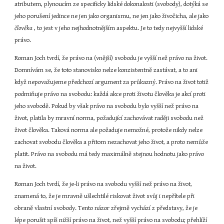
atributem, plynoucím ze specificky lidské dokonalosti (svobody), dotýká se 
jeho porušení jedince ne jen jako organismu, ne jen jako živočicha, ale jako 
člověka 
, to jest v jeho nejhodnotnějším aspektu. Je to tedy nejvyšší lidské 
právo.
Roman Joch tvrdí, že právo na (vnější) svobodu je vyšší než právo na život. 
Domnívám se, že toto stanovisko nelze konzistentně zastávat, a to ani 
když nepovažujeme předchozí argument za průkazný. Právo na život totiž 
podmiňuje právo na svobodu: každá akce proti životu člověka je akcí proti 
jeho svobodě. Pokud by však právo na svobodu bylo vyšší než právo na 
život, platila by mravní norma, požadující zachovávat raději svobodu než 
život člověka. Taková norma ale požaduje nemožné, protože nikdy nelze 
zachovat svobodu člověka a přitom nezachovat jeho život, a proto nemůže 
platit. Právo na svobodu má tedy maximálně stejnou hodnotu jako právo 
na život.
Roman Joch tvrdí, že je-li právo na svobodu vyšší než právo na život, 
znamená to, že je mravně ušlechtilé riskovat život svůj i nepřítele při 
obraně vlastní svobody. Tento názor zřejmě vychází z představy, že je 
lépe porušit spíš nižší právo na život, než vyšší právo na svobodu; přehlíží 