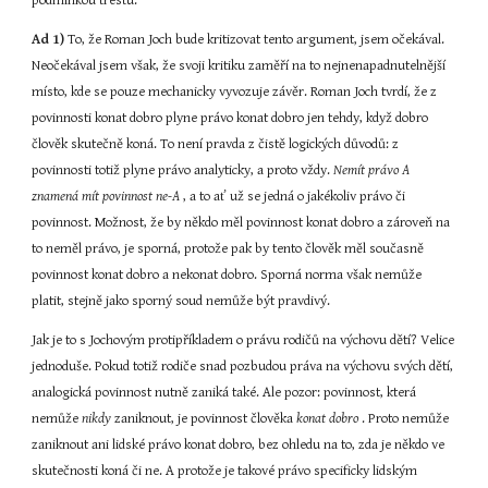
podmínkou trestu.
Ad 1)
 To, že Roman Joch bude kritizovat tento argument, jsem očekával. 
Neočekával jsem však, že svoji kritiku zaměří na to nejnenapadnutelnější 
místo, kde se pouze mechanicky vyvozuje závěr. Roman Joch tvrdí, že z 
povinnosti konat dobro plyne právo konat dobro jen tehdy, když dobro 
člověk skutečně koná. To není pravda z čistě logických důvodů: z 
povinnosti totiž plyne právo analyticky, a proto vždy. 
Nemít právo A 
znamená mít povinnost ne-A 
, a to ať už se jedná o jakékoliv právo či 
povinnost. Možnost, že by někdo měl povinnost konat dobro a zároveň na 
to neměl právo, je sporná, protože pak by tento člověk měl současně 
povinnost konat dobro a nekonat dobro. Sporná norma však nemůže 
platit, stejně jako sporný soud nemůže být pravdivý.
Jak je to s Jochovým protipříkladem o právu rodičů na výchovu dětí? Velice 
jednoduše. Pokud totiž rodiče snad pozbudou práva na výchovu svých dětí, 
analogická povinnost nutně zaniká také. Ale pozor: povinnost, která 
nemůže 
nikdy 
zaniknout, je povinnost člověka 
konat dobro 
. Proto nemůže 
zaniknout ani lidské právo konat dobro, bez ohledu na to, zda je někdo ve 
skutečnosti koná či ne. A protože je takové právo specificky lidským 