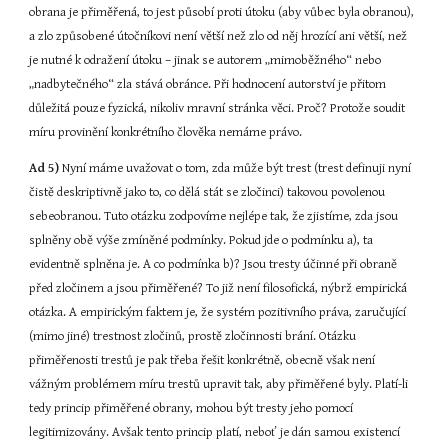
obrana je přiměřená, to jest působí proti útoku (aby vůbec byla obranou), 
a zlo způsobené útočníkovi není větší než zlo od něj hrozící ani větší, než 
je nutné k odražení útoku – jinak se autorem „mimoběžného“ nebo 
„nadbytečného“ zla stává obránce. Při hodnocení autorství je přitom 
důležitá pouze fyzická, nikoliv mravní stránka věci. Proč? Protože soudit 
míru provinění konkrétního člověka nemáme právo.
Ad 5)
 Nyní máme uvažovat o tom, zda může být trest (trest definuji nyní 
čistě deskriptivně jako to, co dělá stát se zločinci) takovou povolenou 
sebeobranou. Tuto otázku zodpovíme nejlépe tak, že zjistíme, zda jsou 
splněny obě výše zmíněné podmínky. Pokud jde o podmínku a), ta 
evidentně splněna je. A co podmínka b)? Jsou tresty účinné při obraně 
před zločinem a jsou přiměřené? To již není filosofická, nýbrž empirická 
otázka. A empirickým faktem je, že systém pozitivního práva, zaručující 
(mimo jiné) trestnost zločinů, prostě zločinnosti brání. Otázku 
přiměřenosti trestů je pak třeba řešit konkrétně, obecně však není 
vážným problémem míru trestů upravit tak, aby přiměřené byly. Platí-li 
tedy princip přiměřené obrany, mohou být tresty jeho pomocí 
legitimizovány. Avšak tento princip platí, neboť je dán samou existencí 