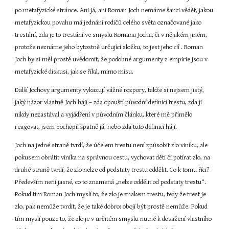
po metafyzické stránce. Ani já, ani Roman Joch nemáme šanci vědět, jakou 
metafyzickou povahu má jednání rodičů celého světa označované jako 
trestání, zda je to trestání ve smyslu Romana Jocha, či v nějakém jiném, 
protože neznáme jeho bytostně určující složku, to jest jeho 
cíl 
. Roman 
Joch by si měl prostě uvědomit, že podobné argumenty z empirie jsou v 
metafyzické diskusi, jak se říká, mimo mísu.
Další Jochovy argumenty vykazují vážné rozpory, takže si nejsem jistý, 
jaký názor vlastně Joch hájí – zda opouští původní definici trestu, zda ji 
nikdy nezastával a vyjádření v původním článku, které mě přimělo 
reagovat, jsem pochopil špatně já, nebo zda tuto definici hájí.
Joch na jedné straně tvrdí, že účelem trestu není způsobit zlo viníku, ale 
pokusem obrátit viníka na správnou cestu, vychovat děti či potírat zlo, na 
druhé straně tvrdí, že zlo nelze od podstaty trestu oddělit. Co k tomu říci? 
Především není jasné, co to znamená „nelze oddělit od podstaty trestu“. 
Pokud tím Roman Joch myslí to, že zlo je znakem trestu, tedy že trest je 
zlo, pak nemůže tvrdit, že je také dobro: obojí být prostě nemůže. Pokud 
tím myslí pouze to, že zlo je v určitém smyslu nutné k dosažení vlastního 