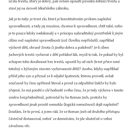
účelu trestu, který je dobrý, pak ovšem opouští původní definici trestu a 
staví jej na úroveň lékařského zákroku.
Jak je to tedy: je trest zlo, které je konstitutivním prvkem naplnění 
spravedlnosti, a tedy jej musíme, chceme-li spravedlnost, chtít také, nebo 
je to pouze lidsky nedokonalý a v principu nahraditelný prostředek k 
jiným 
cílům než naplnění spravedlnosti (což člověku nepřísluší), například 
výchově dětí, obraně života či jiného dobra a podobně? Je-li cílem 
Jochových trestů vychovat z dětí pořádné lidi, myslí to tak, že pokud by byl 
schopen toho dosáhnout bez trestů, upustil by od nich (trest přece není 
totožný s kýženým stavem vychovanosti dětí)? Anebo, kdyby například 
přišel jeho syn a přiznal se k nějaké špatnosti, kterou provedl, avšak 
současně by činu upřímně litoval a prosil za odpuštění (takže by bylo 
zřejmé, že má ponětí o zlé hodnotě svého činu, že je tedy výchova v tomto 
směru bezpředmětná), potrestal by ho Roman Joch, protože by 
spravedlnost jinak prostě nemohla (logická nemožnost) dojít naplnění? 
Doufám, že to první, a jsem rád, že se Roman Joch od druhého přístupu 
částečně distancoval, neboť se domnívám, že jde skutečně o velmi 
závažnou věc.