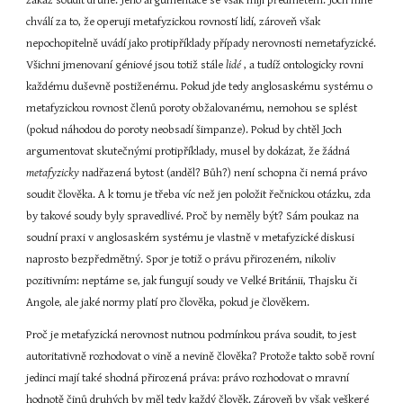
zákaz soudit druhé. Jeho argumentace se však míjí předmětem. Joch mne 
chválí za to, že operuji metafyzickou rovností lidí, zároveň však 
nepochopitelně uvádí jako protipříklady případy nerovnosti nemetafyzické. 
Všichni jmenovaní géniové jsou totiž stále 
lidé 
, a tudíž ontologicky rovni 
každému duševně postiženému. Pokud jde tedy anglosaskému systému o 
metafyzickou rovnost členů poroty obžalovanému, nemohou se splést 
(pokud náhodou do poroty neobsadí šimpanze). Pokud by chtěl Joch 
argumentovat skutečnými protipříklady, musel by dokázat, že žádná 
metafyzicky 
nadřazená bytost (anděl? Bůh?) není schopna či nemá právo 
soudit člověka. A k tomu je třeba víc než jen položit řečnickou otázku, zda 
by takové soudy byly spravedlivé. Proč by neměly být? Sám poukaz na 
soudní praxi v anglosaském systému je vlastně v metafyzické diskusi 
naprosto bezpředmětný. Spor je totiž o právu přirozeném, nikoliv 
pozitivním: neptáme se, jak fungují soudy ve Velké Británii, Thajsku či 
Angole, ale jaké normy platí pro člověka, pokud je člověkem.
Proč je metafyzická nerovnost nutnou podmínkou práva soudit, to jest 
autoritativně rozhodovat o vině a nevině člověka? Protože takto sobě rovní 
jedinci mají také shodná přirozená práva: právo rozhodovat o mravní 
hodnotě činů druhých by měl tedy každý člověk. Zároveň by však veškeré 