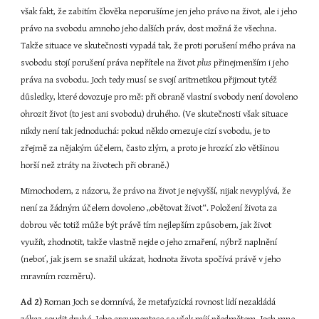
však fakt, že zabitím člověka neporušíme jen jeho právo na život, ale i jeho 
právo na svobodu amnoho jeho dalších práv, dost možná že všechna. 
Takže situace ve skutečnosti vypadá tak, že proti porušení mého práva na 
svobodu stojí porušení práva nepřítele na život 
plus 
přinejmenším i jeho 
práva na svobodu. Joch tedy musí se svojí aritmetikou přijmout tytéž 
důsledky, které dovozuje pro mě: při obraně vlastní svobody není dovoleno 
ohrozit život (to jest ani svobodu) druhého. (Ve skutečnosti však situace 
nikdy není tak jednoduchá: pokud někdo omezuje cizí svobodu, je to 
zřejmě za nějakým účelem, často zlým, a proto je hrozící zlo většinou 
horší než ztráty na životech při obraně.)
Mimochodem, z názoru, že právo na život je nejvyšší, nijak nevyplývá, že 
není za žádným účelem dovoleno „obětovat život“. Položení života za 
dobrou věc totiž může být právě tím nejlepším způsobem, jak život 
využít, zhodnotit, takže vlastně nejde o jeho zmaření, nýbrž naplnění 
(neboť, jak jsem se snažil ukázat, hodnota života spočívá právě v jeho 
mravním rozměru).
Ad 2)
 Roman Joch se domnívá, že metafyzická rovnost lidí nezakládá 