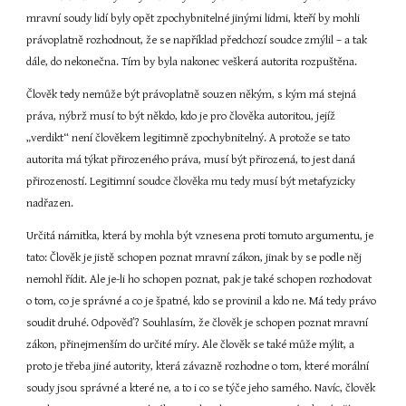
mravní soudy lidí byly opět zpochybnitelné jinými lidmi, kteří by mohli 
právoplatně rozhodnout, že se například předchozí soudce zmýlil – a tak 
dále, do nekonečna. Tím by byla nakonec veškerá autorita rozpuštěna.
Člověk tedy nemůže být právoplatně souzen někým, s kým má stejná 
práva, nýbrž musí to být někdo, kdo je pro člověka autoritou, jejíž 
„verdikt“ není člověkem legitimně zpochybnitelný. A protože se tato 
autorita má týkat přirozeného práva, musí být přirozená, to jest daná 
přirozeností. Legitimní soudce člověka mu tedy musí být metafyzicky 
nadřazen.
Určitá námitka, která by mohla být vznesena proti tomuto argumentu, je 
tato: Člověk je jistě schopen poznat mravní zákon, jinak by se podle něj 
nemohl řídit. Ale je-li ho schopen poznat, pak je také schopen rozhodovat 
o tom, co je správné a co je špatné, kdo se provinil a kdo ne. Má tedy právo 
soudit druhé. Odpověď? Souhlasím, že člověk je schopen poznat mravní 
zákon, přinejmenším do určité míry. Ale člověk se také může mýlit, a 
proto je třeba jiné autority, která závazně rozhodne o tom, které morální 
soudy jsou správné a které ne, a to i co se týče jeho samého. Navíc, člověk 