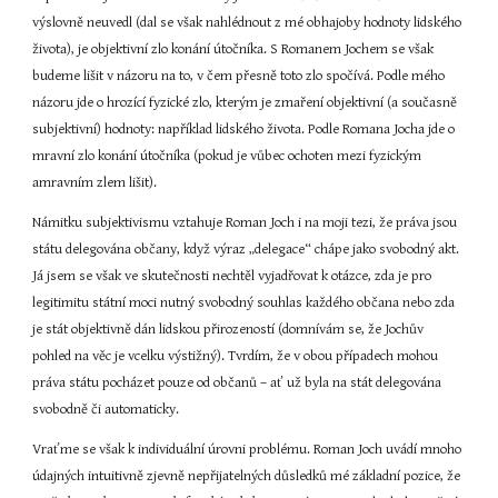
výslovně neuvedl (dal se však nahlédnout z mé obhajoby hodnoty lidského 
života), je objektivní zlo konání útočníka. S Romanem Jochem se však 
budeme lišit v názoru na to, v čem přesně toto zlo spočívá. Podle mého 
názoru jde o hrozící fyzické zlo, kterým je zmaření objektivní (a současně 
subjektivní) hodnoty: například lidského života. Podle Romana Jocha jde o 
mravní zlo konání útočníka (pokud je vůbec ochoten mezi fyzickým 
amravním zlem lišit).
Námitku subjektivismu vztahuje Roman Joch i na moji tezi, že práva jsou 
státu delegována občany, když výraz „delegace“ chápe jako svobodný akt. 
Já jsem se však ve skutečnosti nechtěl vyjadřovat k otázce, zda je pro 
legitimitu státní moci nutný svobodný souhlas každého občana nebo zda 
je stát objektivně dán lidskou přirozeností (domnívám se, že Jochův 
pohled na věc je vcelku výstižný). Tvrdím, že v obou případech mohou 
práva státu pocházet pouze od občanů – ať už byla na stát delegována 
svobodně či automaticky.
Vraťme se však k individuální úrovni problému. Roman Joch uvádí mnoho 
údajných intuitivně zjevně nepřijatelných důsledků mé základní pozice, že 