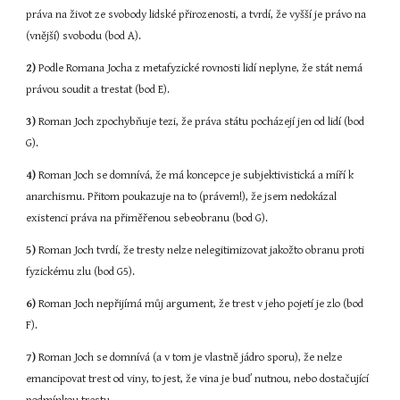
práva na život ze svobody lidské přirozenosti, a tvrdí, že vyšší je právo na 
(vnější) svobodu (bod A).
2)
 Podle Romana Jocha z metafyzické rovnosti lidí neplyne, že stát nemá 
právou soudit a trestat (bod E).
3)
 Roman Joch zpochybňuje tezi, že práva státu pocházejí jen od lidí (bod 
G).
4)
 Roman Joch se domnívá, že má koncepce je subjektivistická a míří k 
anarchismu. Přitom poukazuje na to (právem!), že jsem nedokázal 
existenci práva na přiměřenou sebeobranu (bod G).
5)
 Roman Joch tvrdí, že tresty nelze nelegitimizovat jakožto obranu proti 
fyzickému zlu (bod G5).
6)
 Roman Joch nepřijímá můj argument, že trest v jeho pojetí je zlo (bod 
F).
7)
 Roman Joch se domnívá (a v tom je vlastně jádro sporu), že nelze 
emancipovat trest od viny, to jest, že vina je buď nutnou, nebo dostačující 