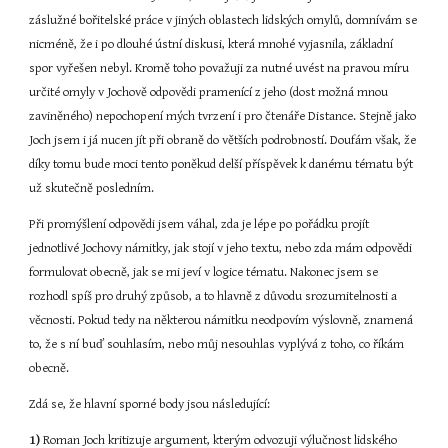
záslužné bořitelské práce v jiných oblastech lidských omylů, domnívám se 
nicméně, že i po dlouhé ústní diskusi, která mnohé vyjasnila, základní 
spor vyřešen nebyl. Kromě toho považuji za nutné uvést na pravou míru 
určité omyly v Jochově odpovědi pramenící z jeho (dost možná mnou 
zaviněného) nepochopení mých tvrzení i pro čtenáře Distance. Stejně jako 
Joch jsem i já nucen jít při obraně do větších podrobností. Doufám však, že 
díky tomu bude moci tento poněkud delší příspěvek k danému tématu být 
už skutečně posledním.
Při promýšlení odpovědi jsem váhal, zda je lépe po pořádku projít 
jednotlivé Jochovy námitky, jak stojí v jeho textu, nebo zda mám odpovědi 
formulovat obecně, jak se mi jeví v logice tématu. Nakonec jsem se 
rozhodl spíš pro druhý způsob, a to hlavně z důvodu srozumitelnosti a 
věcnosti. Pokud tedy na některou námitku neodpovím výslovně, znamená 
to, že s ní buď souhlasím, nebo můj nesouhlas vyplývá z toho, co říkám 
obecně.
Zdá se, že hlavní sporné body jsou následující:
1)
 Roman Joch kritizuje argument, kterým odvozuji výlučnost lidského 