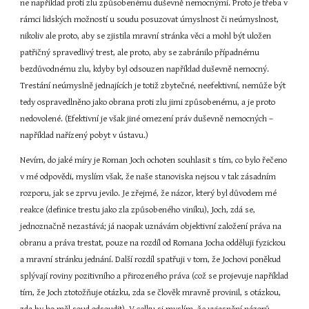
ne například proti zlu způsobenému duševně nemocnými. Proto je třeba v 
rámci lidských možností u soudu posuzovat úmyslnost či neúmyslnost, 
nikoliv ale proto, aby se zjistila mravní stránka věci a mohl být uložen 
patřičný spravedlivý trest, ale proto, aby se zabránilo případnému 
bezdůvodnému zlu, kdyby byl odsouzen například duševně nemocný. 
Trestání neúmyslně jednajících je totiž zbytečné, neefektivní, nemůže být 
tedy ospravedlněno jako obrana proti zlu jimi způsobenému, a je proto 
nedovolené. (Efektivní je však jiné omezení práv duševně nemocných – 
například nařízený pobyt v ústavu.)
Nevím, do jaké míry je Roman Joch ochoten souhlasit s tím, co bylo řečeno 
v mé odpovědi, myslím však, že naše stanoviska nejsou v tak zásadním 
rozporu, jak se zprvu jevilo. Je zřejmé, že názor, který byl důvodem mé 
reakce (definice trestu jako zla způsobeného viníku), Joch, zdá se, 
jednoznačně nezastává; já naopak uznávám objektivní založení práva na 
obranu a práva trestat, pouze na rozdíl od Romana Jocha odděluji fyzickou 
a mravní stránku jednání. Další rozdíl spatřuji v tom, že Jochovi poněkud 
splývají roviny pozitivního a přirozeného práva (což se projevuje například 
tím, že Joch ztotožňuje otázku, zda se člověk mravně provinil, s otázkou, 