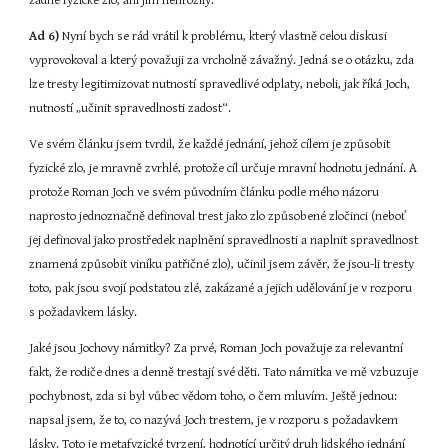
žádné fyzické zlo, ani jím nehrozily.
Ad 6)
 Nyní bych se rád vrátil k problému, který vlastně celou diskusi 
vyprovokoval a který považuji za vrcholně závažný. Jedná se o otázku, zda 
lze tresty legitimizovat nutností spravedlivé odplaty, neboli, jak říká Joch, 
nutností „učinit spravedlnosti zadost“.
Ve svém článku jsem tvrdil, že každé jednání, jehož cílem je způsobit 
fyzické zlo, je mravně zvrhlé, protože cíl určuje mravní hodnotu jednání. A 
protože Roman Joch ve svém původním článku podle mého názoru 
naprosto jednoznačně definoval trest jako zlo způsobené zločinci (neboť 
jej definoval jako prostředek naplnění spravedlnosti a naplnit spravedlnost 
znamená způsobit viníku patřičné zlo), učinil jsem závěr, že jsou-li tresty 
toto, pak jsou svojí podstatou zlé, zakázané a jejich udělování je v rozporu 
s požadavkem lásky.
Jaké jsou Jochovy námitky? Za prvé, Roman Joch považuje za relevantní 
fakt, že rodiče dnes a denně trestají své děti. Tato námitka ve mě vzbuzuje 
pochybnost, zda si byl vůbec vědom toho, o čem mluvím. Ještě jednou: 
napsal jsem, že to, co nazývá Joch trestem, je v rozporu s požadavkem 
lásky. Toto je metafyzické tvrzení, hodnotící určitý druh lidského jednání 