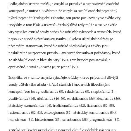
Podle jakého kritéria rozlišuje encyklika pravdivé a nepravdivé filosofické 
koncepce? Je nutno si uvědomit, že encyklika není filosofické pojednání, 
nýbrž pojednání teologické. Filosofie jsou proto posuzovány ve světle víry. 
Encyklika o tom říká: „Církevní učitelský úřad tedy může a má ve světle 
víry vynášet kritické soudy o těch filosofických názorech a tvrzeních, které 
nejsou ve shodě skřesťanskou naukou. Úkolem učitelského úřadu je 
především stanovovat, které filosofické předpoklady a závěry jsou 
neslučitelné se zjevenou pravdou, azároveň formulovat požadavky, které 
se ukládají filosofii z hlediska víry“ (50). Toto kritické posuzování je 
oprávněné, protože „pravda je jen jedna“ (51).
Encyklika se v tomto smyslu vyjadřuje kriticky - nebo připomíná dřívější 
soudy učitelského úřadu - k řadě starších i moderních filosofických 
koncepcí. Jsou to: agnosticismus (5), relativismus (5), skepticismu (5), 
pozitivismus (46), nihilismus (46, 90), eklekticismus (86), idealismus (86), 
ateistický humanismus (46), tradicionalismus (52), fideismus (52, 55), 
racionalismus (52, 53), ontologismus (52), ateistický komunismus (54), 
marxismus (54), historismus (87), scientismus (88), pragmatismus (89).
Kritické rozlišování pravdivých a nepravdivých filosofických názorů je v 