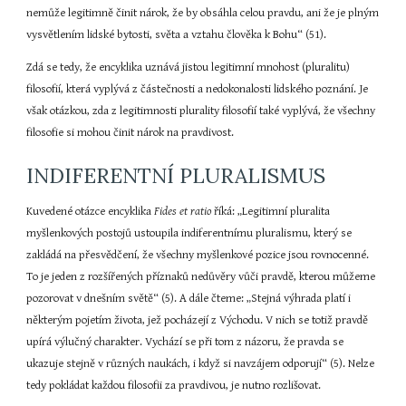
nemůže legitimně činit nárok, že by obsáhla celou pravdu, ani že je plným 
vysvětlením lidské bytosti, světa a vztahu člověka k Bohu“ (51).
Zdá se tedy, že encyklika uznává jistou legitimní mnohost (pluralitu) 
filosofií, která vyplývá z částečnosti a nedokonalosti lidského poznání. Je 
však otázkou, zda z legitimnosti plurality filosofií také vyplývá, že všechny 
filosofie si mohou činit nárok na pravdivost.
INDIFERENTNÍ PLURALISMUS
Kuvedené otázce encyklika 
Fides et ratio 
říká: „Legitimní pluralita 
myšlenkových postojů ustoupila indiferentnímu pluralismu, který se 
zakládá na přesvědčení, že všechny myšlenkové pozice jsou rovnocenné. 
To je jeden z rozšířených příznaků nedůvěry vůči pravdě, kterou můžeme 
pozorovat v dnešním světě“ (5). A dále čteme: „Stejná výhrada platí i 
některým pojetím života, jež pocházejí z Východu. V nich se totiž pravdě 
upírá výlučný charakter. Vychází se při tom z názoru, že pravda se 
ukazuje stejně v různých naukách, i když si navzájem odporují“ (5). Nelze 
tedy pokládat každou filosofii za pravdivou, je nutno rozlišovat.