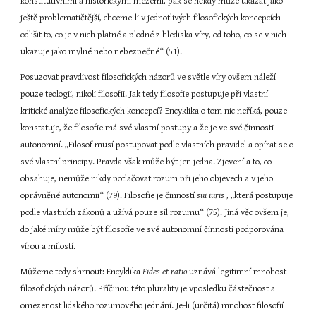
konstitutivními a historickými mezemi, pak se někdy může ukázat jako 
ještě problematičtější, chceme-li v jednotlivých filosofických koncepcích 
odlišit to, co je v nich platné a plodné z hlediska víry, od toho, co se v nich 
ukazuje jako mylné nebo nebezpečné“ (51).
Posuzovat pravdivost filosofických názorů ve světle víry ovšem náleží 
pouze teologii, nikoli filosofii. Jak tedy filosofie postupuje při vlastní 
kritické analýze filosofických koncepcí? Encyklika o tom nic neříká, pouze 
konstatuje, že filosofie má své vlastní postupy a že je ve své činnosti 
autonomní. „Filosof musí postupovat podle vlastních pravidel a opírat se o 
své vlastní principy. Pravda však může být jen jedna. Zjevení a to, co 
obsahuje, nemůže nikdy potlačovat rozum při jeho objevech a v jeho 
oprávněné autonomii“ (79). Filosofie je činností 
sui iuris 
, „která postupuje 
podle vlastních zákonů a užívá pouze sil rozumu“ (75). Jiná věc ovšem je, 
do jaké míry může být filosofie ve své autonomní činnosti podporována 
vírou a milostí.
Můžeme tedy shrnout: Encyklika 
Fides et ratio 
uznává legitimní mnohost 
filosofických názorů. Příčinou této plurality je vposledku částečnost a 
omezenost lidského rozumového jednání. Je-li (určitá) mnohost filosofií 