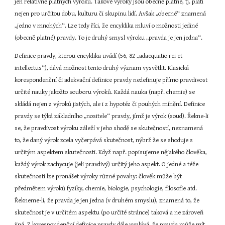
jen relativně platných výroků. Takové výroky jsou obecně platné, tj. platí 
nejen pro určitou dobu, kulturu či skupinu lidí. Avšak „obecné“ znamená 
„jedno v mnohých“. Lze tedy říci, že encyklika mluví o možnosti jediné 
(obecně platné) pravdy. To je druhý smysl výroku „pravda je jen jedna“.
Definice pravdy, kterou encyklika uvádí (56, 82 „adaequatio rei et 
intellectus“), dává možnost tento druhý význam vysvětlit. Klasická 
korespondenční či adekvační definice pravdy nedefinuje přímo pravdivost 
určité nauky jakožto souboru výroků. Každá nauka (např. chemie) se 
skládá nejen z výroků jistých, ale i z hypotéz či pouhých mínění. Definice 
pravdy se týká základního „nositele“ pravdy, jímž je výrok (soud). Řekne-li 
se, že pravdivost výroku záleží v jeho shodě se skutečností, neznamená 
to, že daný výrok zcela vyčerpává skutečnost, nýbrž že se shoduje s 
určitým aspektem skutečnosti. Když např. popisujeme nějakého člověka, 
každý výrok zachycuje (jeli pravdivý) určitý jeho aspekt. O jedné a téže 
skutečnosti lze pronášet výroky různé povahy: člověk může být 
předmětem výroků fyziky, chemie, biologie, psychologie, filosofie atd. 
Řekneme-li, že pravda je jen jedna (v druhém smyslu), znamená to, že 
skutečnost je v určitém aspektu (po určité stránce) taková a ne zároveň 
jiná. Z korespondenční definice pravdy dále vyplývá, že pravda může mít 