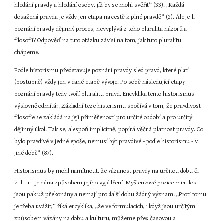
hledání pravdy a hledání osoby, jíž by se mohl svěřit“ (33). „Každá 
dosažená pravda je vždy jen etapa na cestě k plné pravdě“ (2). Ale je-li 
poznání pravdy dějinný proces, nevyplývá z toho pluralita názorů a 
filosofií? Odpověď na tuto otázku závisí na tom, jak tuto pluralitu 
chápeme.
Podle historismu představuje poznání pravdy sled pravd, které platí 
(postupně) vždy jen v dané etapě vývoje. Po sobě následující etapy 
poznání pravdy tedy tvoří pluralitu pravd. Encyklika tento historismus 
výslovně odmítá: „Základní teze historismu spočívá v tom, že pravdivost 
filosofie se zakládá na její přiměřenosti pro určité období a pro určitý 
dějinný úkol. Tak se, alespoň implicitně, popírá věčná platnost pravdy. Co 
bylo pravdivé v jedné epoše, nemusí být pravdivé - podle historismu - v 
jiné době“ (87).
Historismus by mohl namítnout, že vázanost pravdy na určitou dobu či 
kulturu je dána způsobem jejího vyjádření. Myšlenkové pozice minulosti 
jsou pak už překonány a nemají pro další dobu žádný význam. „Proti tomu 
je třeba uvážit,“ říká encyklika, „že ve formulacích, i když jsou určitým 
způsobem vázány na dobu a kulturu, můžeme přes časovou a 