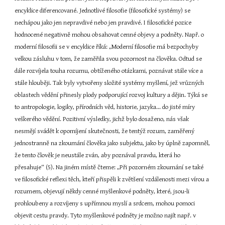
encyklice diferencované. Jednotlivé filosofie (filosofické systémy) se 
nechápou jako jen nepravdivé nebo jen pravdivé. I filosofické pozice 
hodnocené negativně mohou obsahovat cenné objevy a podněty. Např. o 
moderní filosofii se v encyklice říká: „Moderní filosofie má bezpochyby 
velkou zásluhu v tom, že zaměřila svou pozornost na člověka. Odtud se 
dále rozvíjela touha rozumu, obtíženého otázkami, poznávat stále více a 
stále hlouběji. Tak byly vytvořeny složité systémy myšlení, jež vrůzných 
oblastech vědění přinesly plody podporující rozvoj kultury a dějin. Týká se 
to antropologie, logiky, přírodních věd, historie, jazyka... do jisté míry 
veškerého vědění. Pozitivní výsledky, jichž bylo dosaženo, nás však 
nesmějí svádět k opomíjení skutečnosti, že tentýž rozum, zaměřený 
jednostranně na zkoumání člověka jako subjektu, jako by úplně zapomněl, 
že tento člověk je neustále zván, aby poznával pravdu, která ho 
přesahuje“ (5). Na jiném místě čteme: „Při pozorném zkoumání se také 
ve filosofické reflexi těch, kteří přispěli k zvětšení vzdálenosti mezi vírou a 
rozumem, objevují někdy cenné myšlenkové podněty, které, jsou-li 
prohloubeny a rozvíjeny s upřímnou myslí a srdcem, mohou pomoci 
objevit cestu pravdy. Tyto myšlenkové podněty je možno najít např. v 