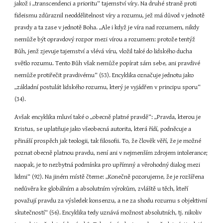
jakož i „transcendenci a prioritu“ tajemství víry. Na druhé straně proti 
fideismu zdůraznil neoddělitelnost víry a rozumu, jež má důvod v jednotě 
pravdy a ta zase v jednotě Boha. „Ale i když je víra nad rozumem, nikdy 
nemůže být opravdový rozpor mezi vírou a rozumem: protože tentýž 
Bůh, jenž zjevuje tajemství a vlévá víru, vložil také do lidského ducha 
světlo rozumu. Tento Bůh však nemůže popírat sám sebe, ani pravdivé 
nemůže protiřečit pravdivému“ (53). Encyklika označuje jednotu jako 
„základní postulát lidského rozumu, který je vyjádřen v principu sporu“ 
(34).
Avšak encyklika mluví také o „obecně platné pravdě“: „Pravda, kterou je 
Kristus, se uplatňuje jako všeobecná autorita, která řídí, podněcuje a 
přináší prospěch jak teologii, tak filosofii. To, že člověk věří, že je možné 
poznat obecně platnou pravdu, není ani v nejmenším zdrojem intolerance; 
naopak, je to nezbytná podmínka pro upřímný a věrohodný dialog mezi 
lidmi“ (92). Na jiném místě čteme: „Konečně pozorujeme, že je rozšířena 
nedůvěra ke globálním a absolutním výrokům, zvláště u těch, kteří 
považují pravdu za výsledek konsenzu, a ne za shodu rozumu s objektivní 
skutečností“ (56). Encyklika tedy uznává možnost absolutních, tj. nikoliv 