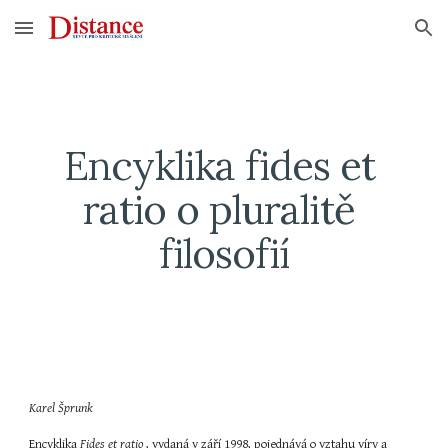
Skip to main content
Skip to navigation
Encyklika fides et 
ratio o pluralitě 
filosofií
Karel Šprunk
Encyklika 
Fides et ratio 
, vydaná v září 1998, pojednává o vztahu víry a 