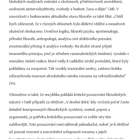
hlubokých analýzách vnímání a zkušenosti, představivosti anevědomí, 
osobnosti aintersubjektivity, svobody a hodnot, času a dějin“ (48). V 
souvislosti s hodnocením aktuálního stavu filosofie se také říká: „Chtěl 
bych zdůraznit, že v různých oblastech bylo dědictví vědění a moudrosti 
skutečně obohaceno. Uveďme logiku, filosofii jazyka, epistemologii, 
přírodní filosofii, antropologii, analýzu cest afektivního poznání, 
existenciální přístup k analýze svobody. Na druhé straně přijetí 
imanentího principu, jenž je středem racionalistických tendencí, vyvolalo v 
minulém století reakce, které vedly k radikální ztrátě postulátů, které byly 
pokládány za nesporné. Tak vznikly iracionální směry, zatímco kritika 
zdůrazňovala marnost absolutního nároku rozumu na sebezdůvodnění“ 
(91).
Všimněme si také, že encyklika pokládá kritické posuzování filosofických 
názorů v řadě případů za obtížné: „V dnešní době, kdy vzrůstá počet často 
detailně koncipovaných filosofických systémů, metod, pojmů a 
argumentů, je potřeba kritického posuzovaní ve světle víry tím 
naléhavější. Toto posuzování není nikterak jednoduché, neboť je-li obtížné 
už poznat vrozené a nezcizitelné schopnosti rozumu s jejich 