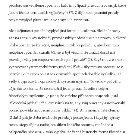
prostorovou vzdálenost poznat v každém případě pravdu nebo omyl, které 
jsou v těchto formulacích vyjádřeny“ (87). Z dějinnosti poznání pravdy 
tedy nevyplývá pluralismus ve smyslu historismu.
Ale z dějinnosti poznání vyplývá jiná forma pluralismu. Hledání pravdy 
zde na zemi nikdy nekončí, protože nikdy nedosáhne plné pravdy. Veškeré 
lidské poznání je konečné, neúplné. Encyklika požaduje, abychom tuto 
neúplnost poznání uznali: Máme si být vědomi, že „každá dosažená 
pravda je vždy jen etapou na cestě k plné pravdě“ (2). Když mluví o snaze 
vypracovat systematické formy myšlení, říká: „Díky tomuto procesu se v 
různých kulturních oblastech v různých epochách dosáhlo výsledků, jež 
vedly k vypracování opravdových systémů myšlení. To vedlo v průběhu 
dějin často k tomu, že se ztotožnil jeden proud filosofie s celým 
filosofickým myšlením. Je jasné, že v těchto případech hraje roli i jistá 
„filosofická pýcha”, jež si činí nárok na to, aby svůj omezený a nedokonalý 
pohled povýšila na obecně platný výklad“ (4). A na jiném místě čteme: 
„Zvláště pak je třeba uvážit, že pravda je pouze jedna, i když její výrazy 
nesou stopy dějin a nadto jsou dílem lidského rozumu, raněného a 
oslepeného hříchem. Z toho vyplývá, že žádná historická forma filosofie si 