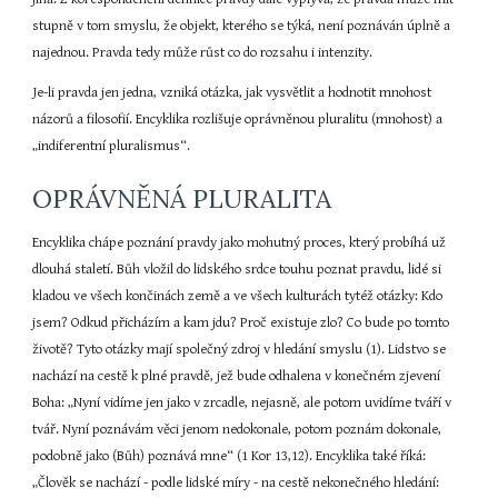
stupně v tom smyslu, že objekt, kterého se týká, není poznáván úplně a 
najednou. Pravda tedy může růst co do rozsahu i intenzity.
Je-li pravda jen jedna, vzniká otázka, jak vysvětlit a hodnotit mnohost 
názorů a filosofií. Encyklika rozlišuje oprávněnou pluralitu (mnohost) a 
„indiferentní pluralismus“.
OPRÁVNĚNÁ PLURALITA
Encyklika chápe poznání pravdy jako mohutný proces, který probíhá už 
dlouhá staletí. Bůh vložil do lidského srdce touhu poznat pravdu, lidé si 
kladou ve všech končinách země a ve všech kulturách tytéž otázky: Kdo 
jsem? Odkud přicházím a kam jdu? Proč existuje zlo? Co bude po tomto 
životě? Tyto otázky mají společný zdroj v hledání smyslu (1). Lidstvo se 
nachází na cestě k plné pravdě, jež bude odhalena v konečném zjevení 
Boha: „Nyní vidíme jen jako v zrcadle, nejasně, ale potom uvidíme tváří v 
tvář. Nyní poznávám věci jenom nedokonale, potom poznám dokonale, 
podobně jako (Bůh) poznává mne“ (1 Kor 13,12). Encyklika také říká: 
„Člověk se nachází - podle lidské míry - na cestě nekonečného hledání: 