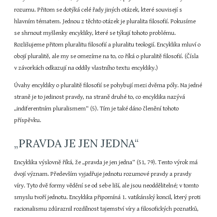
rozumu. Přitom se dotýká celé řady jiných otázek, které souvisejí s 
hlavním tématem. Jednou z těchto otázek je pluralita filosofií. Pokusíme 
se shrnout myšlenky encykliky, které se týkají tohoto problému. 
Rozlišujeme přitom pluralitu filosofií a pluralitu teologií. Encyklika mluví o 
obojí pluralitě, ale my se omezíme na to, co říká o pluralitě filosofií. (Čísla 
v závorkách odkazují na oddíly vlastního textu encykliky.)
Úvahy encykliky o pluralitě filosofií se pohybují mezi dvěma póly. Na jedné 
straně je to jedinost pravdy, na straně druhé to, co encyklika nazývá 
„indiferentním pluralismem“ (5). Tím je také dáno členění tohoto 
příspěvku.
„PRAVDA JE JEN JEDNA“
Encyklika výslovně říká, že „pravda je jen jedna“ (51, 79). Tento výrok má 
dvojí význam. Především vyjadřuje jednotu rozumové pravdy a pravdy 
víry. Tyto dvě formy vědění se od sebe liší, ale jsou neoddělitelné; v tomto 
smyslu tvoří jednotu. Encyklika připomíná 1. vatikánský koncil, který proti 
racionalismu zdůraznil rozdílnost tajemství víry a filosofických poznatků, 