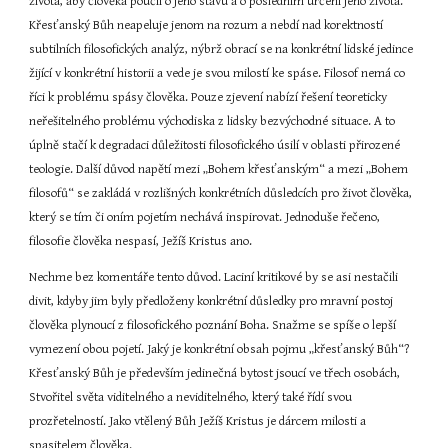
života, aby člověka poučil o jeho stavu a o posledním určení jeho života. 
Křesťanský Bůh neapeluje jenom na rozum a nebdí nad korektností 
subtilních filosofických analýz, nýbrž obrací se na konkrétní lidské jedince 
žijící v konkrétní historii a vede je svou milostí ke spáse. Filosof nemá co 
říci k problému spásy člověka. Pouze zjevení nabízí řešení teoreticky 
neřešitelného problému východiska z lidsky bezvýchodné situace. A to 
úplně stačí k degradaci důležitosti filosofického úsilí v oblasti přirozené 
teologie. Další důvod napětí mezi „Bohem křesťanským“ a mezi „Bohem 
filosofů“ se zakládá v rozlišných konkrétních důsledcích pro život člověka, 
který se tím či oním pojetím nechává inspirovat. Jednoduše řečeno, 
filosofie člověka nespasí, Ježíš Kristus ano.
Nechme bez komentáře tento důvod. Laciní kritikové by se asi nestačili 
divit, kdyby jim byly předloženy konkrétní důsledky pro mravní postoj 
člověka plynoucí z filosofického poznání Boha. Snažme se spíše o lepší 
vymezení obou pojetí. Jaký je konkrétní obsah pojmu „křesťanský Bůh“? 
Křesťanský Bůh je především jedinečná bytost jsoucí ve třech osobách, 
Stvořitel světa viditelného a neviditelného, který také řídí svou 
prozřetelností. Jako vtělený Bůh Ježíš Kristus je dárcem milosti a 
spasitelem člověka.