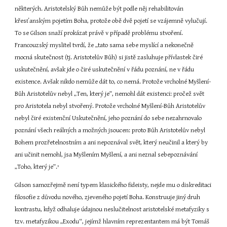
některých. Aristotelský Bůh nemůže být podle něj rehabilitován 
křesťanským pojetím Boha, protože obě dvě pojetí se vzájemně vylučují. 
To se Gilson snaží prokázat právě v případě problému stvoření. 
Francouzský myslitel tvrdí, že „tato sama sebe myslící a nekonečně 
mocná skutečnost (tj. Aristotelův Bůh) si jistě zasluhuje přívlastek čiré 
uskutečnění, avšak jde o čiré uskutečnění v řádu poznání, ne v řádu 
existence. Avšak nikdo nemůže dát to, co nemá. Protože vrcholné Myšlení-
Bůh Aristotelův nebyl „Ten, který je”, nemohl dát existenci: pročež svět 
pro Aristotela nebyl stvořený. Protože vrcholné Myšlení-Bůh Aristotelův 
nebyl čiré existenční Uskutečnění, jeho poznání do sebe nezahrnovalo 
poznání všech reálných a možných jsoucen: proto Bůh Aristotelův nebyl 
Bohem prozřetelnostním a ani nepoznával svět, který neučinil a který by 
ani učinit nemohl, jsa Myšlením Myšlení, a ani neznal sebepoznávání 
„Toho, který je”.
9
Gilson samozřejmě není typem klasického fideisty, nejde mu o diskreditaci 
filosofie z důvodu nového, zjeveného pojetí Boha. Konstruuje jiný druh 
kontrastu, když odhaluje údajnou neslučitelnost aristotelské metafyziky s 
tzv. metafyzikou „Exodu“, jejímž hlavním reprezentantem má být Tomáš 