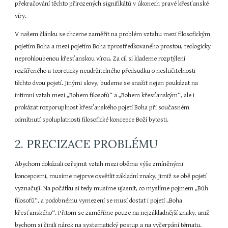
překračování těchto přirozených signifikátů v úkonech pravé křesťanské 
víry.
V našem článku se chceme zaměřit na problém vztahu mezi filosofickým 
pojetím Boha a mezi pojetím Boha zprostředkovaného prostou, teologicky 
neprohloubenou křesťanskou vírou. Za cíl si klademe rozptýlení 
rozšířeného a teoreticky neudržitelného předsudku o neslučitelnosti 
těchto dvou pojetí. Jinými slovy, budeme se snažit nejen poukázat na 
intimní vztah mezi „Bohem filosofů“ a „Bohem křesťanským“, ale i 
prokázat rozporuplnost křesťanského pojetí Boha při současném 
odmítnutí spoluplatnosti filosofické koncepce Boží bytosti.
2. PRECIZACE PROBLÉMU
Abychom dokázali ozřejmit vztah mezi oběma výše zmíněnými 
koncepcemi, musíme nejprve osvětlit základní znaky, jimiž se obě pojetí 
vyznačují. Na počátku si tedy musíme ujasnit, co myslíme pojmem „Bůh 
filosofů“, a podobnému vymezení se musí dostat i pojetí „Boha 
křesťanského“. Přitom se zaměříme pouze na nejzákladnější znaky, aniž 
bychom si činili nárok na systematický postup a na vyčerpání tématu.