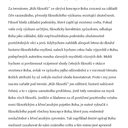
Za termínem „Bůh filosofů“ se skrývá koncepce Boha zrozená na základě 
čiře racionálního, přesněji filosofického výzkumu existující skutečnosti. 
Filosof hledá základní podmínky, které zajišťují existenci světa. Pokud 
vede svůj výzkum určitým, filosoficky korektním způsobem, odhaluje 
Boha jako základní, dále nepřesažitelnou podmínku zkušenostně 
postižitelných věcí a jevů. Kdybychom nahlédli alespoň letmo do dlouhé 
historie filosofického myšlení, nalezli bychom celou řadu výpovědí o Bohu, 
podepřených autoritou mnoha slavných myslitelů různých dob. Mohli 
bychom si povšimnout vzájemné shody četných filosofů v otázce 
existence Boha, avšak ve způsobu jejího odůvodnění a v rozvinutí tématu 
Božích atributů by už nebylo možné shodu konstatovat. Proto i my jsme 
nuceni zařadit pod termín „Bůh filosofů“ jen některé, historií nabízené 
řešení, a to v zájmu samotného problému. Jistě tedy nemáme na mysli 
Boha 
všech 
filosofů. Jestliže si klademe za cíl postižení pozitivního vztahu 
mezi filosofickým a křesťanským pojetím Boha, je nutné vyloučit z 
filosofického pojetí všechny koncepce Boha, které jsou evidentně 
neslučitelné s křesťanským zjevením. Tak například deisté upírají Bohu 
možnost zasahovat do nám známého světa a tím mimo jiné apriorně 