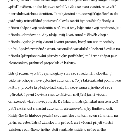
„před“ světem, anebo lépe „ve světě“, avšak se svou vlastní, na „svět“ 
nezredukovatelnou identitou. Tato bytostná situace zajišťuje člověku do 
jisté míry mimořádné postavení. Člověk se cítí být součástí přírody, a 
přitom chápe svoji neidentitu s ní. Musí tedy hájit tuto svoji totožnost, je-li 
přírodou ohrožována. Aby uhájil svůj život, musí si člověk v boji s 
přírodou vydobýt svůj vlastní životní prostor, který mu ona macešsky 
upírá. Aprávě zmíněné aktivní, racionálně variabilní působení člověka na 
přírodu (přizpůsobování přírody svým potřebám) můžeme chápat jako 
elementární, praktický projev lidské kultury.
Lidský rozum vytváří psychologický stav sebeuvědomění člověka, tj. 
vědomé uchopení své bytostné autonomie. To je také základní podmínkou 
kultury, protože ta předpokládá chápání sebe sama a jiného od sebe 
(příroda). I první člověk a snad zvláště on, měl jistě jasné vědomí 
omezenosti vlastní svébytnosti. K základním lidským zkušenostem totiž 
patří zkušenost s vlastní autonomií, ale zároveň i s její limitovaností. 
Každý člověk hluboce prožívá svou závislost na tom, co on sám není, na 
jiném od sebe. Lidská závislost na přírodě, ale i vědomí přijetí vlastní 
existence od někoho jiného, stojí v základě každého přirozeného 