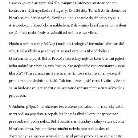
znovuobjevená aristotelská díla, zaujímá Platónovo místo mnohem 
kontroverznější myslitel ze Stageiry. Zvláště díky Tomáši Akvinskému se 
křesťanské učení o světě, člověku a Bohu dostalo do těsného styku s 
Aristotelovým filosofickým náhledem. Další dějiny křesťanského myšlení 
se už nikdy nedokázaly osvobodit od Aristotelova vlivu.
Platón a Aristotelés přežívají i nadále v teologické formulaci křesťanské 
víry. Naším úkolem je zamyslet se nad vztahem filosofického a 
křesťanského pojetí Boha. Protože teoreticky nejvíce konsistentní pojetí 
Boha nabízí Aristotelés, zvolíme ho jako nejlepšího reprezentanta „Boha 
filosofů“.
 Tím samozřejmě nechceme říci, že řecký myslitel vyčerpal 
3
problém do posledních detailů. Tak tomu zcela jistě není. Uvidíme, že se 
sami budeme muset snažit o samostatné rozvinutí tématu v některých 
případech.
V žádném případě nemůžeme beze všeho postulovat harmonický vztah 
mezi oběma pojetími. Naopak, leží na nás úkol důkazu nesprávnosti 
přesvědčení, podle něhož Bůh filosofů nemá žádný reálný vztah k Bohu 
křesťanskému. Podle našeho mínění nebyla tato otázka dosud 
dostatečným způsobem vyřešena, snad právě proto, že se velmi často 