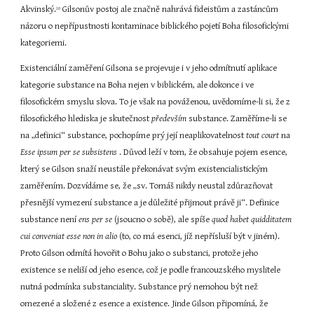
Akvinský.
 Gilsonův postoj ale značně nahrává fideistům a zastáncům 
10
názoru o nepřípustnosti kontaminace biblického pojetí Boha filosofickými 
kategoriemi.
Existenciální zaměření Gilsona se projevuje i v jeho odmítnutí aplikace 
kategorie substance na Boha nejen v biblickém, ale dokonce i ve 
filosofickém smyslu slova. To je však na pováženou, uvědomíme-li si, že z 
filosofického hlediska je skutečnost 
především 
substance. Zaměříme-li se 
na „definici“ substance, pochopíme prý její neaplikovatelnost 
tout court 
na 
Esse ipsum per se subsistens 
. Důvod leží v tom, že obsahuje pojem esence, 
který se Gilson snaží neustále překonávat svým existencialistickým 
zaměřením. Dozvídáme se, že „sv. Tomáš nikdy neustal zdůrazňovat 
přesnější vymezení substance a je důležité přijmout právě ji“. Definice 
substance není 
ens per se 
(jsoucno o sobě), ale spíše 
quod habet quidditatem 
cui conveniat esse non in alio 
(to, co má esenci, jíž nepřísluší být v jiném). 
Proto Gilson odmítá hovořit o Bohu jako o substanci, protože jeho 
existence se neliší od jeho esence, což je podle francouzského myslitele 
nutná podmínka substanciality. Substance prý nemohou být než 
omezené a složené z esence a existence. Jinde Gilson připomíná, že 