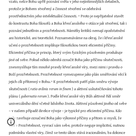
vzato, nelze Bohu upřít poznání světa v jeho nejintimnějších detailech, 
protože je Bohem stvořený a činnost stvoření se odehrává 
prostřednictvím jeho intelektuální činnosti. 
 Proto je nepřijatelné stavět 
21
do kontrastu Boha filosofů a Boha křesťanského v otázce jak stvoření, tak i 
poznání jednotlivin a prozřetelnosti. Námitky kritiků nemají opodstatnění 
ani historické, ani teoretické. Poznamenáváme na okraj, že i křesťanské 
učení o prozřetelnosti implikuje filosofickou teorii eficientní příčiny. 
Eficientní příčina je princip, který svým fyzickým působením produkuje 
jiné od sebe. Pokud někdo odmítá označit Boha jako příčinu skutečnosti, 
znesmyslňuje tím mnohé pravdy křesťanské víry, mezi nimi i pravdu o 
Boží prozřetelnosti. Prozřetelnost vymezujeme jako plán směřování věcí k 
jejich cíli přítomný v Bohu.
 K prozřetelnosti patří plán směru vývoje 
22
skutečnosti ( 
ratio ordinis rerum in finem 
) a aktivní uskutečňování tohoto 
plánu ( 
gubernatio rerum 
). Podle křesťanské víry Bůh aktivně řídí směr 
univerzálního dění včetně lidského života. Aktivní působení jiného od sebe 
– v našem případě direkce vývoje – je typické pro eficientní příčinu. Kdo 
tedy zavrhuje označení Boha jako výkonné příčiny a přitom si myslí, že 
věří v Prozřetelnost, vyvrací sám sebe, protože neguje implicitní, nutnou 
podmínku vlastní víry, čímž se tento úkon stává iracionálním, ba dokonce 