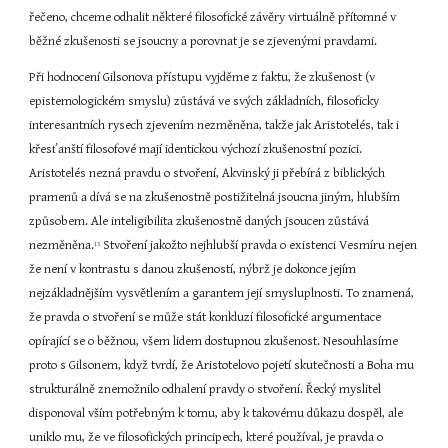
řečeno, chceme odhalit některé filosofické závěry virtuálně přítomné v 
běžné zkušenosti se jsoucny a porovnat je se zjevenými pravdami.
Při hodnocení Gilsonova přístupu vyjděme z faktu, že zkušenost (v 
epistemologickém smyslu) zůstává ve svých základních, filosoficky 
interesantních rysech zjevením nezměněna, takže jak Aristotelés, tak i 
křesťanští filosofové mají identickou výchozí zkušenostní pozici. 
Aristotelés nezná pravdu o stvoření, Akvinský ji přebírá z biblických 
pramenů a dívá se na zkušenostně postižitelná jsoucna jiným, hlubším 
způsobem. Ale inteligibilita zkušenostně daných jsoucen zůstává 
nezměněna.
 Stvoření jakožto nejhlubší pravda o existenci Vesmíru nejen 
13
že není v kontrastu s danou zkušeností, nýbrž je dokonce jejím 
nejzákladnějším vysvětlením a garantem její smysluplnosti. To znamená, 
že pravda o stvoření se může stát konkluzí filosofické argumentace 
opírající se o běžnou, všem lidem dostupnou zkušenost. Nesouhlasíme 
proto s Gilsonem, když tvrdí, že Aristotelovo pojetí skutečnosti a Boha mu 
strukturálně znemožnilo odhalení pravdy o stvoření. Řecký myslitel 
disponoval vším potřebným k tomu, aby k takovému důkazu dospěl, ale 
uniklo mu, že ve filosofických principech, které používal, je pravda o 