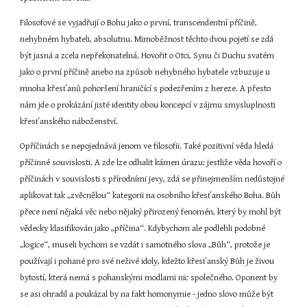
Filosofové se vyjadřují o Bohu jako o první, transcendentní příčině, 
nehybném hybateli, absolutnu. Mimoběžnost těchto dvou pojetí se zdá 
být jasná a zcela nepřekonatelná. Hovořit o Otci, Synu či Duchu svatém 
jako o první příčině anebo na způsob nehybného hybatele vzbuzuje u 
mnoha křesťanů pohoršení hraničící s podezřením z hereze. A přesto 
nám jde o prokázání jisté identity obou koncepcí v zájmu smysluplnosti 
křesťanského náboženství.
Opříčinách se nepojednává jenom ve filosofii. Také pozitivní věda hledá 
příčinné souvislosti. A zde lze odhalit kámen úrazu: jestliže věda hovoří o 
příčinách v souvislosti s přírodními jevy, zdá se přinejmenším nedůstojné 
aplikovat tak „zvěcnělou“ kategorii na osobního křesťanského Boha. Bůh 
přece není nějaká věc nebo nějaký přirozený fenomén, který by mohl být 
vědecky klasifikován jako „příčina“. Kdybychom ale podlehli podobné 
„logice“, museli bychom se vzdát i samotného slova „Bůh“, protože je 
používají i pohané pro své neživé idoly, kdežto křesťanský Bůh je živou 
bytostí, která nemá s pohanskými modlami nic společného. Oponent by 
se asi ohradil a poukázal by na fakt homonymie - jedno slovo může být 