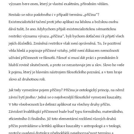
význam bere onen, který je vlastní exaktním, přírodním vědám.
Nestalo se něco podobného i v případě termínu „příčina“? 
Existencialistické tažení proti jeho aplikaci na lidskou a božskou osobu 
dává tušit, že ano. Kdybychom přijali existencialistickou sémantickou 
restrikci významu výrazu „příčina“, byli bychom dotlačeni i k přijetí všech 
jejích důsledků. Zmíněná restrikce však není oprávněná. To, že pozitivní 
věda hledá a popisuje příčinné vztahy, ještě není důkazem nemožnosti 
užívání příčinnosti ve filosofii. Filosof si musí dát práci s pronikáním k 
hlubší rovině skutečnosti, a proto se nezastavuje jen u slov. Slovo ho vede 
k pojmu, který je hlavním nástrojem filosofického poznání, a v tom hraje 
slovo až druhotnou roli.
Jak tedy vymezíme pojem příčiny? Příčina je ontologický princip, na němž 
závisí bytí jiného.
 Jedná se o nejobecnější filosofické vymezení kauzality. 
8
V této všeobecnosti lze definici aplikovat na všechny druhy příčin. 
Závislost kvalifikující příčinnost bude buď typu formálního, materiálního, 
eficientního či finálního. Již toto elementární rozlišení různých druhů 
příčin postrádáme u kritiků aplikace kauzality v antropologii a v teologii, 
protože uvedená distinkce předpokládá nejednoznačnost termínu a 