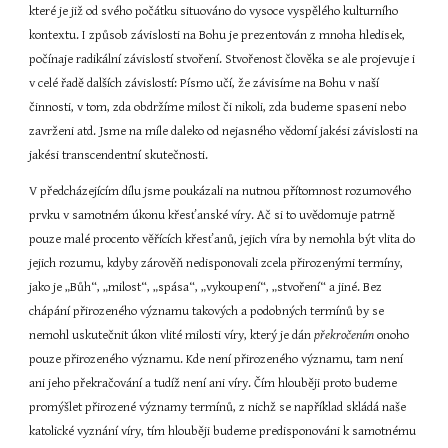
které je již od svého počátku situováno do vysoce vyspělého kulturního 
kontextu. I způsob závislosti na Bohu je prezentován z mnoha hledisek, 
počínaje radikální závislostí stvoření. Stvořenost člověka se ale projevuje i 
v celé řadě dalších závislostí: Písmo učí, že závisíme na Bohu v naší 
činnosti, v tom, zda obdržíme milost či nikoli, zda budeme spaseni nebo 
zavrženi atd. Jsme na míle daleko od nejasného vědomí jakési závislosti na 
jakési transcendentní skutečnosti.
V předcházejícím dílu jsme poukázali na nutnou přítomnost rozumového 
prvku v samotném úkonu křesťanské víry. Ač si to uvědomuje patrně 
pouze malé procento věřících křesťanů, jejich víra by nemohla být vlita do 
jejich rozumu, kdyby zárověň nedisponovali zcela přirozenými termíny, 
jako je „Bůh“, „milost“, „spása“, „vykoupení“, „stvoření“ a jiné. Bez 
chápání přirozeného významu takových a podobných termínů by se 
nemohl uskutečnit úkon vlité milosti víry, který je dán 
překročením 
onoho 
pouze přirozeného významu. Kde není přirozeného významu, tam není 
ani jeho překračování a tudíž není ani víry. Čím hlouběji proto budeme 
promýšlet přirozené významy termínů, z nichž se například skládá naše 
katolické vyznání víry, tím hlouběji budeme predisponováni k samotnému 