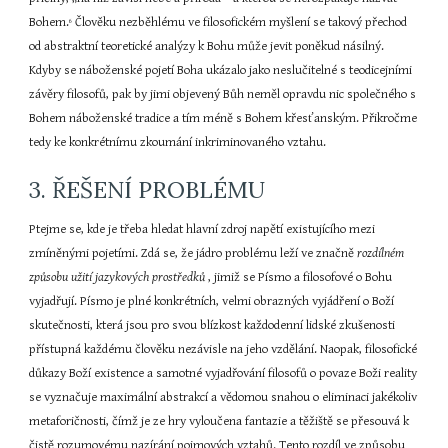
Bohem.
 Člověku nezběhlému ve filosofickém myšlení se takový přechod 
6
od abstraktní teoretické analýzy k Bohu může jevit poněkud násilný. 
Kdyby se náboženské pojetí Boha ukázalo jako neslučitelné s teodicejními 
závěry filosofů, pak by jimi objevený Bůh neměl opravdu nic společného s 
Bohem náboženské tradice a tím méně s Bohem křesťanským. Přikročme 
tedy ke konkrétnímu zkoumání inkriminovaného vztahu.
3. ŘEŠENÍ PROBLÉMU
Ptejme se, kde je třeba hledat hlavní zdroj napětí existujícího mezi 
zmíněnými pojetími. Zdá se, že jádro problému leží ve značně 
rozdílném 
způsobu užití jazykových prostředků 
, jimiž se Písmo a filosofové o Bohu 
vyjadřují. Písmo je plné konkrétních, velmi obrazných vyjádření o Boží 
skutečnosti, která jsou pro svou blízkost každodenní lidské zkušenosti 
přístupná každému člověku nezávisle na jeho vzdělání. Naopak, filosofické 
důkazy Boží existence a samotné vyjadřování filosofů o povaze Boži reality 
se vyznačuje maximální abstrakcí a vědomou snahou o eliminaci jakékoliv 
metaforičnosti, čímž je ze hry vyloučena fantazie a těžiště se přesouvá k 
čistě rozumovému nazírání pojmových vztahů. Tento rozdíl ve způsobu 