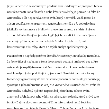
Jiným a neméně zakořeněným předsudkem uváděným ve prospěch teze o 
neslučitelnosti Boha filosofů a Boha křesťanské víry je poukaz na fakt, že 
Aristotelův Bůh nepoznává tento svět, který nestvořil. Viděli jsme, že i 
Gilson používá tento argument. Aristotelés nemůže být podezříván z 
jakékoliv kontaminace s biblickým zjevením, a proto se fideisté všeho 
druhu rádi odvolávají na jeho teologii. Jejich teoretické předpojetí je ale 
zaslepuje při interpretaci samotných Aristotelových textů, což 
kompromituje důsledky, které ze svých analýz spěšně vyvozují.
Pozornému a nepředpojatému čtenáři Aristotelovy Metafyziky neunikne, 
že řecký filosof nezbavuje Boha dokonalosti poznání jiného od sebe. Pro 
Aristotela je nepřijatelné upírat Bohu dokonalost, kterou nalézáme u 
nedokonalých (dění podléhajících) jsoucen.
 Nenabízí nám sice žádný 
17
filosoficky vypracovaný důkaz existence poznání v Bohu, ale jednoduše jej 
vyvozuje z jeho nehmotnosti a z jeho vrcholného uskutečnění.
 Tvrdit, že 
18
Aristotelův nehybný hybatel nepoznává jednotliviny tohoto světa, 
znamená přehlédnout jeho výtku na adresu Empedokla, který právě toto 
tvrdil.
 Dejme slovo kompetentnějšímu interpretovi textů řeckého 
19
myslitele, než je historik filosofie Gilson. „Tohoto Boha má Aristotelés na 