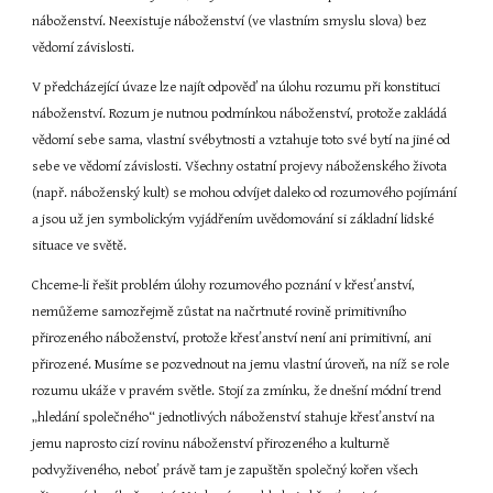
náboženství. Neexistuje náboženství (ve vlastním smyslu slova) bez 
vědomí závislosti.
V předcházející úvaze lze najít odpověď na úlohu rozumu při konstituci 
náboženství. Rozum je nutnou podmínkou náboženství, protože zakládá 
vědomí sebe sama, vlastní svébytnosti a vztahuje toto své bytí na jiné od 
sebe ve vědomí závislosti. Všechny ostatní projevy náboženského života 
(např. náboženský kult) se mohou odvíjet daleko od rozumového pojímání 
a jsou už jen symbolickým vyjádřením uvědomování si základní lidské 
situace ve světě.
Chceme-li řešit problém úlohy rozumového poznání v křesťanství, 
nemůžeme samozřejmě zůstat na načrtnuté rovině primitivního 
přirozeného náboženství, protože křesťanství není ani primitivní, ani 
přirozené. Musíme se pozvednout na jemu vlastní úroveň, na níž se role 
rozumu ukáže v pravém světle. Stojí za zmínku, že dnešní módní trend 
„hledání společného“ jednotlivých náboženství stahuje křesťanství na 
jemu naprosto cizí rovinu náboženství přirozeného a kulturně 
podvyživeného, neboť právě tam je zapuštěn společný kořen všech 