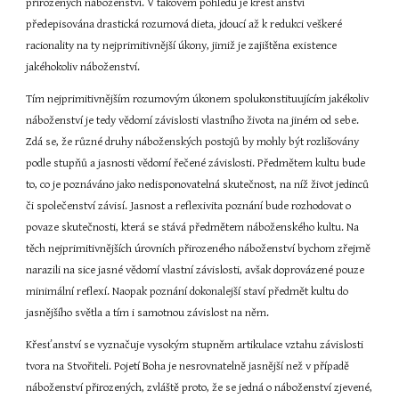
přirozených náboženství. V takovém pohledu je křesťanství 
předepisována drastická rozumová dieta, jdoucí až k redukci veškeré 
racionality na ty nejprimitivnější úkony, jimiž je zajištěna existence 
jakéhokoliv náboženství.
Tím nejprimitivnějším rozumovým úkonem spolukonstituujícím jakékoliv 
náboženství je tedy vědomí závislosti vlastního života na jiném od sebe. 
Zdá se, že různé druhy náboženských postojů by mohly být rozlišovány 
podle stupňů a jasnosti vědomí řečené závislosti. Předmětem kultu bude 
to, co je poznáváno jako nedisponovatelná skutečnost, na níž život jedinců 
či společenství závisí. Jasnost a reflexivita poznání bude rozhodovat o 
povaze skutečnosti, která se stává předmětem náboženského kultu. Na 
těch nejprimitivnějších úrovních přirozeného náboženství bychom zřejmě 
narazili na sice jasné vědomí vlastní závislosti, avšak doprovázené pouze 
minimální reflexí. Naopak poznání dokonalejší staví předmět kultu do 
jasnějšího světla a tím i samotnou závislost na něm.
Křesťanství se vyznačuje vysokým stupněm artikulace vztahu závislosti 
tvora na Stvořiteli. Pojetí Boha je nesrovnatelně jasnější než v případě 
náboženství přirozených, zvláště proto, že se jedná o náboženství zjevené, 