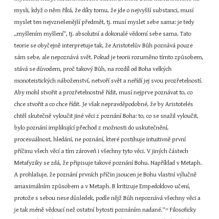
mysli, když o něm říká, že díky tomu, že jde o nejvyšší substanci, musí 
myslet ten nejvznešenější předmět, tj. musí myslet sebe sama: je tedy 
„myšlením myšlení”, tj. absolutní a dokonalé vědomí sebe sama. Tato 
teorie se obyčejně interpretuje tak, že Aristotelův Bůh poznává pouze 
sám sebe, ale nepoznává svět. Pokud je teorii rozuměno tímto způsobem, 
stává se důvodem, proč takový Bůh, na rozdíl od Boha velkých 
monoteistických náboženství, netvoří svět a neřídí jej svou prozřetelností. 
Aby mohl stvořit a prozřetelnostně řídit, musí nejprve poznávat to, co 
chce stvořit a co chce řídit. Je však nepravděpodobné, že by Aristotelés 
chtěl skutečně vyloučit jiné věci z poznání Boha: to, co se snažil vyloučit, 
bylo poznání implikující přechod z možnosti do uskutečnění, 
procesuálnost, hledání, ne poznání, které postihuje intuitivně první 
příčinu všech věcí a tím zároveň i všechny tyto věci. V jiných částech 
Metafyziky se zdá, že připisuje takové poznání Bohu. Například v Metaph. 
A prohlašuje, že poznání prvních příčin jsoucen je Bohu vlastní výlučně 
amaximálním způsobem a v Metaph. B kritizuje Empedoklovo učení, 
protože s sebou nese důsledek, podle nějž Bůh nepoznává všechny věci a 
je tak méně vědoucí než ostatní bytosti poznáním nadané.“
 Filosoficky 
20