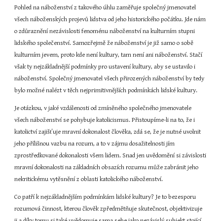
Pohled na náboženství z takového úhlu zaměřuje společný jmenovatel 
všech náboženských projevů lidstva od jeho historického počátku. Jde nám 
o zdůraznění nezávislosti fenoménu náboženství na kulturním stupni 
lidského společenství. Samozřejmě že náboženství je již samo o sobě 
kulturním jevem, proto kde není kultury, tam není ani náboženství. Stačí 
však ty nejzákladnější podmínky pro ustavení kultury, aby se ustavilo i 
náboženství. Společný jmenovatel všech přirozených náboženství by tedy 
bylo možné nalézt v těch nejprimitivnějších podmínkách lidské kultury.
Je otázkou, v jaké vzdálenosti od zmíněného společného jmenovatele 
všech náboženství se pohybuje katolicismus. Přistoupíme-li na to, že i 
katolictví zajišťuje mravní dokonalost člověka, zdá se, že je nutné uvolnit 
jeho přílišnou vazbu na rozum, a to v zájmu dosažitelnosti jím 
zprostředkované dokonalosti všem lidem. Snad jen uvědomění si závislosti 
mravní dokonalosti na základních obsazích rozumu může zabránit jeho 
nekritickému vytěsnění z oblasti katolického náboženství.
Co patří k nejzákladnějším podmínkám lidské kultury? Je to bezesporu 
rozumová činnost, kterou člověk zpředmětňuje skutečnost, objektivizuje 
ji a díky tomu si také uvědomuje sama sebe jako nezávislý subjekt stojící 