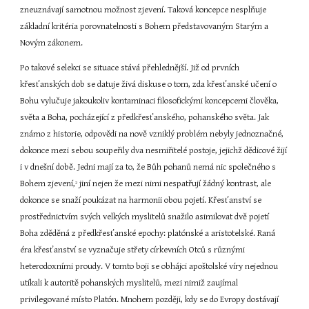
zneuznávají samotnou možnost zjevení. Taková koncepce nesplňuje 
základní kritéria porovnatelnosti s Bohem představovaným Starým a 
Novým zákonem.
Po takové selekci se situace stává přehlednější. Již od prvních 
křesťanských dob se datuje živá diskuse o tom, zda křesťanské učení o 
Bohu vylučuje jakoukoliv kontaminaci filosofickými koncepcemi člověka, 
světa a Boha, pocházející z předkřesťanského, pohanského světa. Jak 
známo z historie, odpovědi na nově vzniklý problém nebyly jednoznačné, 
dokonce mezi sebou soupeřily dva nesmiřitelé postoje, jejichž dědicové žijí 
i v dnešní době. Jedni mají za to, že Bůh pohanů nemá nic společného s 
Bohem zjevení,
 jiní nejen že mezi nimi nespatřují žádný kontrast, ale 
2
dokonce se snaží poukázat na harmonii obou pojetí. Křesťanství se 
prostřednictvím svých velkých myslitelů snažilo asimilovat dvě pojetí 
Boha zděděná z předkřesťanské epochy: platónské a aristotelské. Raná 
éra křesťanství se vyznačuje střety církevních Otců s různými 
heterodoxními proudy. V tomto boji se obhájci apoštolské víry nejednou 
utíkali k autoritě pohanských myslitelů, mezi nimiž zaujímal 
privilegované místo Platón. Mnohem později, kdy se do Evropy dostávají 