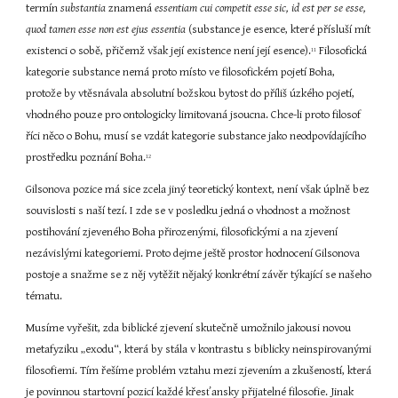
termín 
substantia 
znamená 
essentiam cui competit esse sic, id est per se esse, 
quod tamen esse non est ejus essentia 
(substance je esence, které přísluší mít 
existenci o sobě, přičemž však její existence není její esence).
 Filosofická 
11
kategorie substance nemá proto místo ve filosofickém pojetí Boha, 
protože by vtěsnávala absolutní božskou bytost do příliš úzkého pojetí, 
vhodného pouze pro ontologicky limitovaná jsoucna. Chce-li proto filosof 
říci něco o Bohu, musí se vzdát kategorie substance jako neodpovídajícího 
prostředku poznání Boha.
12
Gilsonova pozice má sice zcela jiný teoretický kontext, není však úplně bez 
souvislosti s naší tezí. I zde se v posledku jedná o vhodnost a možnost 
postihování zjeveného Boha přirozenými, filosofickými a na zjevení 
nezávislými kategoriemi. Proto dejme ještě prostor hodnocení Gilsonova 
postoje a snažme se z něj vytěžit nějaký konkrétní závěr týkající se našeho 
tématu.
Musíme vyřešit, zda biblické zjevení skutečně umožnilo jakousi novou 
metafyziku „exodu“, která by stála v kontrastu s biblicky neinspirovanými 
filosofiemi. Tím řešíme problém vztahu mezi zjevením a zkušeností, která 
je povinnou startovní pozicí každé křesťansky přijatelné filosofie. Jinak 