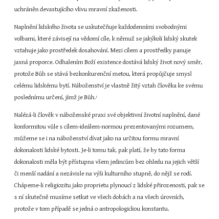
uchráněn devastujícího vlivu mravní zkaženosti.
Naplnění lidského života se uskutečňuje každodenními svobodnými 
volbami, které závisejí na vědomí cíle, k němuž se jakýkoli lidský skutek 
vztahuje jako prostředek dosahování. Mezi cílem a prostředky panuje 
jasná proporce. Odhalením Boží existence dostává lidský život nový směr, 
protože Bůh se stává bezkonkurenční metou, která propůjčuje smysl 
celému lidskému bytí. Náboženství je vlastně žitý vztah člověka ke svému 
poslednímu určení, jímž je Bůh.
1
Nalézá-li člověk v náboženské praxi své objektivní životní naplnění, dané 
konformitou vůle s cílem-ideálem-normou prezentovanými rozumem, 
můžeme se i na náboženství dívat jako na určitou formu mravní 
dokonalosti lidské bytosti. Je-li tomu tak, pak platí, že by tato forma 
dokonalosti měla být přístupna všem jedincům bez ohledu na jejich větší 
či menší nadání a nezávisle na výši kulturního stupně, do nějž se rodí. 
Chápeme-li religiozitu jako proprietu plynoucí z lidské přirozenosti, pak se 
s ní skutečně musíme setkat ve všech dobách a na všech úrovních, 
protože v tom případě se jedná o antropologickou konstantu.