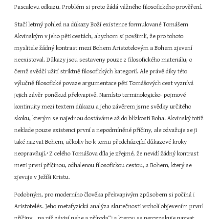
Pascalovu odkazu. Problém si proto žádá vážného filosofického prověření.
Stačí letmý pohled na důkazy Boží existence formulované Tomášem 
Akvinským v jeho pěti cestách, abychom si povšimli, že pro tohoto 
myslitele žádný kontrast mezi Bohem Aristotelovým a Bohem zjevení 
neexistoval. Důkazy jsou sestaveny pouze z filosofického materiálu, o 
čemž svědčí užití striktně filosofických kategorií. Ale právě díky této 
výlučně filosofické povaze argumentace pěti Tomášových cest vyznívá 
jejich závěr poněkud překvapivě. Namísto terminologicko- pojmové 
kontinuity mezi textem důkazu a jeho závěrem jsme svědky určitého 
skoku, kterým se najednou dostáváme až do blízkosti Boha. Akvinský totiž 
neklade pouze existenci první a nepodmíněné příčiny, ale odvažuje se ji 
také nazvat Bohem, ačkoliv ho k tomu předcházející důkazové kroky 
neopravňují.
 Z celého Tomášova díla je zřejmé, že nevidí žádný kontrast 
4
mezi první příčinou, odhalenou filosofickou cestou, a Bohem, který se 
zjevuje v Ježíši Kristu.
Podobným, pro moderního člověka překvapivým způsobem si počíná i 
Aristotelés. Jeho metafyzická analýza skutečnosti vrcholí objevením první 
příčiny, „na níž závisí nebe a příroda“
 a kterou se nerozpakuje nazvat 
5