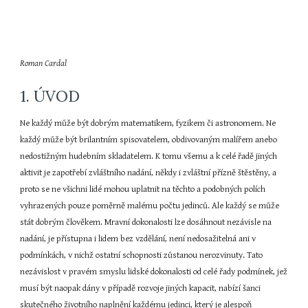
Roman Cardal
1. ÚVOD
Ne každý může být dobrým matematikem, fyzikem či astronomem. Ne 
každý může být brilantním spisovatelem, obdivovaným malířem anebo 
nedostižným hudebním skladatelem. K tomu všemu a k celé řadě jiných 
aktivit je zapotřebí zvláštního nadání, někdy i zvláštní přízně štěstěny, a 
proto se ne všichni lidé mohou uplatnit na těchto a podobných polích 
vyhrazených pouze poměrně malému počtu jedinců. Ale každý se může 
stát dobrým člověkem. Mravní dokonalosti lze dosáhnout nezávisle na 
nadání, je přístupna i lidem bez vzdělání, není nedosažitelná ani v 
podmínkách, v nichž ostatní schopnosti zůstanou nerozvinuty. Tato 
nezávislost v pravém smyslu lidské dokonalosti od celé řady podmínek, jež 
musí být naopak dány v případě rozvoje jiných kapacit, nabízí šanci 
skutečného životního naplnění každému jedinci, který je alespoň 