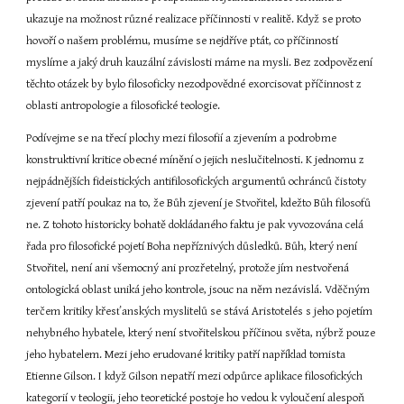
ukazuje na možnost různé realizace příčinnosti v realitě. Když se proto 
hovoří o našem problému, musíme se nejdříve ptát, co příčinností 
myslíme a jaký druh kauzální závislosti máme na mysli. Bez zodpovězení 
těchto otázek by bylo filosoficky nezodpovědné exorcisovat příčinnost z 
oblasti antropologie a filosofické teologie.
Podívejme se na třecí plochy mezi filosofií a zjevením a podrobme 
konstruktivní kritice obecné mínění o jejich neslučitelnosti. K jednomu z 
nejpádnějších fideistických antifilosofických argumentů ochránců čistoty 
zjevení patří poukaz na to, že Bůh zjevení je Stvořitel, kdežto Bůh filosofů 
ne. Z tohoto historicky bohatě dokládaného faktu je pak vyvozována celá 
řada pro filosofické pojetí Boha nepříznivých důsledků. Bůh, který není 
Stvořitel, není ani všemocný ani prozřetelný, protože jím nestvořená 
ontologická oblast uniká jeho kontrole, jsouc na něm nezávislá. Vděčným 
terčem kritiky křesťanských myslitelů se stává Aristotelés s jeho pojetím 
nehybného hybatele, který není stvořitelskou příčinou světa, nýbrž pouze 
jeho hybatelem. Mezi jeho erudované kritiky patří například tomista 
Etienne Gilson. I když Gilson nepatří mezi odpůrce aplikace filosofických 
kategorií v teologii, jeho teoretické postoje ho vedou k vyloučení alespoň 