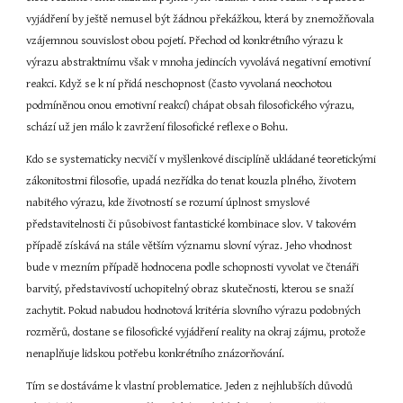
vyjádření by ještě nemusel být žádnou překážkou, která by znemožňovala 
vzájemnou souvislost obou pojetí. Přechod od konkrétního výrazu k 
výrazu abstraktnímu však v mnoha jedincích vyvolává negativní emotivní 
reakci. Když se k ní přidá neschopnost (často vyvolaná neochotou 
podmíněnou onou emotivní reakcí) chápat obsah filosofického výrazu, 
schází už jen málo k zavržení filosofické reflexe o Bohu.
Kdo se systematicky necvičí v myšlenkové disciplíně ukládané teoretickými 
zákonitostmi filosofie, upadá nezřídka do tenat kouzla plného, životem 
nabitého výrazu, kde životností se rozumí úplnost smyslové 
představitelnosti či působivost fantastické kombinace slov. V takovém 
případě získává na stále větším významu slovní výraz. Jeho vhodnost 
bude v mezním případě hodnocena podle schopnosti vyvolat ve čtenáři 
barvitý, představivostí uchopitelný obraz skutečnosti, kterou se snaží 
zachytit. Pokud nabudou hodnotová kritéria slovního výrazu podobných 
rozměrů, dostane se filosofické vyjádření reality na okraj zájmu, protože 
nenaplňuje lidskou potřebu konkrétního znázorňování.
Tím se dostáváme k vlastní problematice. Jeden z nejhlubších důvodů 