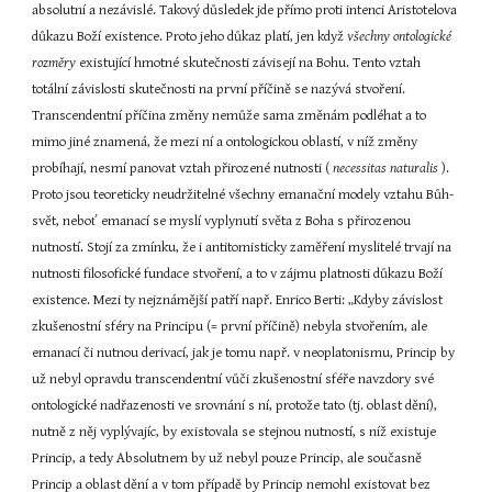
absolutní a nezávislé. Takový důsledek jde přímo proti intenci Aristotelova 
důkazu Boží existence. Proto jeho důkaz platí, jen když 
všechny ontologické 
rozměry 
existující hmotné skutečnosti závisejí na Bohu. Tento vztah 
totální závislosti skutečnosti na první příčině se nazývá stvoření. 
Transcendentní příčina změny nemůže sama změnám podléhat a to 
mimo jiné znamená, že mezi ní a ontologickou oblastí, v níž změny 
probíhají, nesmí panovat vztah přirozené nutnosti ( 
necessitas naturalis 
). 
Proto jsou teoreticky neudržitelné všechny emanační modely vztahu Bůh-
svět, neboť emanací se myslí vyplynutí světa z Boha s přirozenou 
nutností. Stojí za zmínku, že i antitomisticky zaměření myslitelé trvají na 
nutnosti filosofické fundace stvoření, a to v zájmu platnosti důkazu Boží 
existence. Mezi ty nejznámější patří např. Enrico Berti: „Kdyby závislost 
zkušenostní sféry na Principu (= první příčině) nebyla stvořením, ale 
emanací či nutnou derivací, jak je tomu např. v neoplatonismu, Princip by 
už nebyl opravdu transcendentní vůči zkušenostní sféře navzdory své 
ontologické nadřazenosti ve srovnání s ní, protože tato (tj. oblast dění), 
nutně z něj vyplývajíc, by existovala se stejnou nutností, s níž existuje 
Princip, a tedy Absolutnem by už nebyl pouze Princip, ale současně 
Princip a oblast dění a v tom případě by Princip nemohl existovat bez 