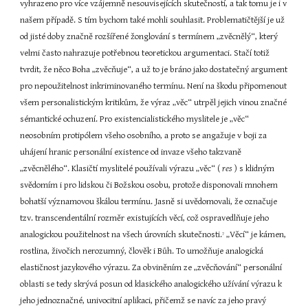
vyhrazeno pro více vzájemně nesouvisejících skutečností, a tak tomu je i v 
našem případě. S tím bychom také mohli souhlasit. Problematičtější je už 
od jisté doby značně rozšířené žonglování s termínem „zvěcnělý“, který 
velmi často nahrazuje potřebnou teoretickou argumentaci. Stačí totiž 
tvrdit, že něco Boha „zvěcňuje“, a už to je bráno jako dostatečný argument 
pro nepoužitelnost inkriminovaného termínu. Není na škodu připomenout 
všem personalistickým kritikům, že výraz „věc“ utrpěl jejich vinou značné 
sémantické ochuzení. Pro existencialistického myslitele je „věc“ 
neosobním protipólem všeho osobního, a proto se angažuje v boji za 
uhájení hranic personální existence od invaze všeho takzvaně 
„zvěcnělého“. Klasičtí myslitelé používali výrazu „věc“ ( 
res 
) s klidným 
svědomím i pro lidskou či Božskou osobu, protože disponovali mnohem 
bohatší významovou škálou termínu. Jasně si uvědomovali, že označuje 
tzv. transcendentální rozměr existujících věcí, což ospravedlňuje jeho 
analogickou použitelnost na všech úrovních skutečnosti.
 „Věcí“ je kámen, 
7
rostlina, živočich nerozumný, člověk i Bůh. To umožňuje analogická 
elastičnost jazykového výrazu. Za obviněním ze „zvěcňování“ personální 
oblasti se tedy skrývá posun od klasického analogického užívání výrazu k 
jeho jednoznačné, univocitní aplikaci, přičemž se navíc za jeho pravý 