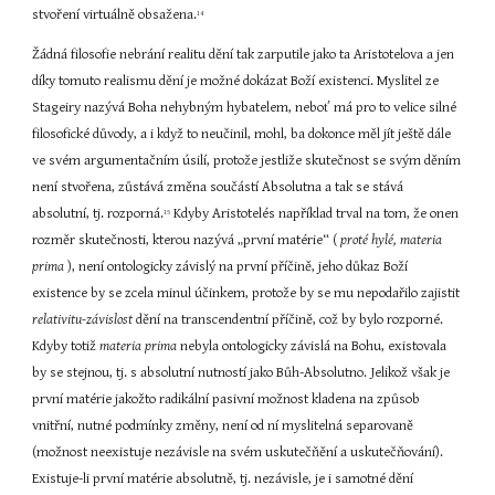
stvoření virtuálně obsažena.
14
Žádná filosofie nebrání realitu dění tak zarputile jako ta Aristotelova a jen 
díky tomuto realismu dění je možné dokázat Boží existenci. Myslitel ze 
Stageiry nazývá Boha nehybným hybatelem, neboť má pro to velice silné 
filosofické důvody, a i když to neučinil, mohl, ba dokonce měl jít ještě dále 
ve svém argumentačním úsilí, protože jestliže skutečnost se svým děním 
není stvořena, zůstává změna součástí Absolutna a tak se stává 
absolutní, tj. rozporná.
 Kdyby Aristotelés například trval na tom, že onen 
15
rozměr skutečnosti, kterou nazývá „první matérie“ ( 
proté hylé, materia 
prima 
), není ontologicky závislý na první příčině, jeho důkaz Boží 
existence by se zcela minul účinkem, protože by se mu nepodařilo zajistit 
relativitu-závislost 
dění na transcendentní příčině, což by bylo rozporné. 
Kdyby totiž 
materia prima 
nebyla ontologicky závislá na Bohu, existovala 
by se stejnou, tj. s absolutní nutností jako Bůh-Absolutno. Jelikož však je 
první matérie jakožto radikální pasivní možnost kladena na způsob 
vnitřní, nutné podmínky změny, není od ní myslitelná separovaně 
(možnost neexistuje nezávisle na svém uskutečňění a uskutečňování). 
Existuje-li první matérie absolutně, tj. nezávisle, je i samotné dění 