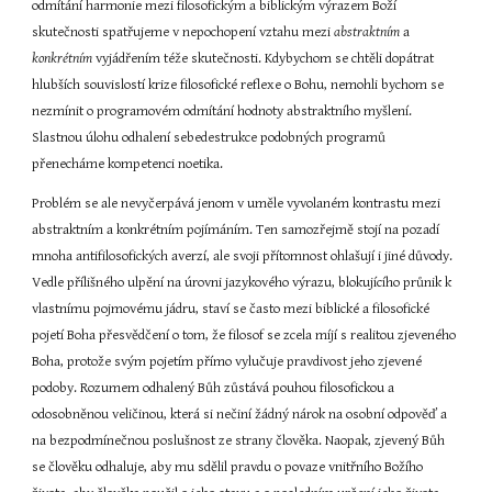
odmítání harmonie mezi filosofickým a biblickým výrazem Boží 
skutečnosti spatřujeme v nepochopení vztahu mezi 
abstraktním 
a 
konkrétním 
vyjádřením téže skutečnosti. Kdybychom se chtěli dopátrat 
hlubších souvislostí krize filosofické reflexe o Bohu, nemohli bychom se 
nezmínit o programovém odmítání hodnoty abstraktního myšlení. 
Slastnou úlohu odhalení sebedestrukce podobných programů 
přenecháme kompetenci noetika.
Problém se ale nevyčerpává jenom v uměle vyvolaném kontrastu mezi 
abstraktním a konkrétním pojímáním. Ten samozřejmě stojí na pozadí 
mnoha antifilosofických averzí, ale svoji přítomnost ohlašují i jiné důvody. 
Vedle přílišného ulpění na úrovni jazykového výrazu, blokujícího průnik k 
vlastnímu pojmovému jádru, staví se často mezi biblické a filosofické 
pojetí Boha přesvědčení o tom, že filosof se zcela míjí s realitou zjeveného 
Boha, protože svým pojetím přímo vylučuje pravdivost jeho zjevené 
podoby. Rozumem odhalený Bůh zůstává pouhou filosofickou a 
odosobněnou veličinou, která si nečiní žádný nárok na osobní odpověď a 
na bezpodmínečnou poslušnost ze strany člověka. Naopak, zjevený Bůh 
se člověku odhaluje, aby mu sdělil pravdu o povaze vnitřního Božího 