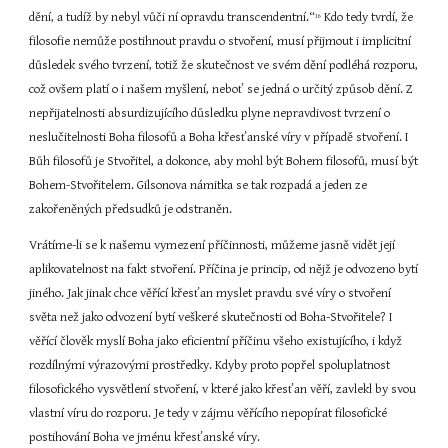
dění, a tudíž by nebyl vůči ní opravdu transcendentní.“
 Kdo tedy tvrdí, že 
16
filosofie nemůže postihnout pravdu o stvoření, musí přijmout i implicitní 
důsledek svého tvrzení, totiž že skutečnost ve svém dění podléhá rozporu, 
což ovšem platí o i našem myšlení, neboť se jedná o určitý způsob dění. Z 
nepřijatelnosti absurdizujícího důsledku plyne nepravdivost tvrzení o 
neslučitelnosti Boha filosofů a Boha křesťanské víry v případě stvoření. I 
Bůh filosofů je Stvořitel, a dokonce, aby mohl být Bohem filosofů, musí být 
Bohem-Stvořitelem. Gilsonova námitka se tak rozpadá a jeden ze 
zakořeněných předsudků je odstraněn.
Vrátíme-li se k našemu vymezení příčinnosti, můžeme jasně vidět její 
aplikovatelnost na fakt stvoření. Příčina je princip, od nějž je odvozeno bytí 
jiného. Jak jinak chce věřící křesťan myslet pravdu své víry o stvoření 
světa než jako odvození bytí veškeré skutečnosti od Boha-Stvořitele? I 
věřící člověk myslí Boha jako eficientní příčinu všeho existujícího, i když 
rozdílnými výrazovými prostředky. Kdyby proto popřel spoluplatnost 
filosofického vysvětlení stvoření, v které jako křesťan věří, zavlekl by svou 
vlastní víru do rozporu. Je tedy v zájmu věřícího nepopírat filosofické 
postihování Boha ve jménu křesťanské víry.