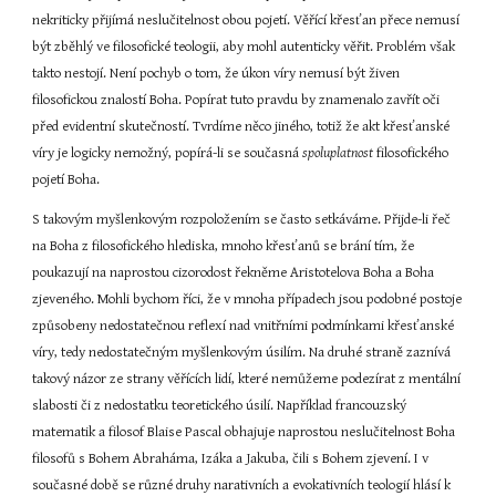
nekriticky přijímá neslučitelnost obou pojetí. Věřící křesťan přece nemusí 
být zběhlý ve filosofické teologii, aby mohl autenticky věřit. Problém však 
takto nestojí. Není pochyb o tom, že úkon víry nemusí být živen 
filosofickou znalostí Boha. Popírat tuto pravdu by znamenalo zavřít oči 
před evidentní skutečností. Tvrdíme něco jiného, totiž že akt křesťanské 
víry je logicky nemožný, popírá-li se současná 
spoluplatnost 
filosofického 
pojetí Boha.
S takovým myšlenkovým rozpoložením se často setkáváme. Přijde-li řeč 
na Boha z filosofického hlediska, mnoho křesťanů se brání tím, že 
poukazují na naprostou cizorodost řekněme Aristotelova Boha a Boha 
zjeveného. Mohli bychom říci, že v mnoha případech jsou podobné postoje 
způsobeny nedostatečnou reflexí nad vnitřními podmínkami křesťanské 
víry, tedy nedostatečným myšlenkovým úsilím. Na druhé straně zaznívá 
takový názor ze strany věřících lidí, které nemůžeme podezírat z mentální 
slabosti či z nedostatku teoretického úsilí. Například francouzský 
matematik a filosof Blaise Pascal obhajuje naprostou neslučitelnost Boha 
filosofů s Bohem Abraháma, Izáka a Jakuba, čili s Bohem zjevení. I v 
současné době se různé druhy narativních a evokativních teologií hlásí k 