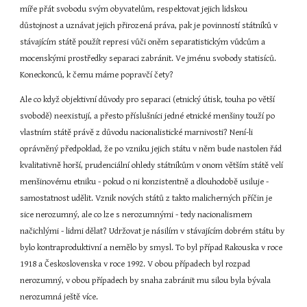
míře přát svobodu svým obyvatelům, respektovat jejich lidskou 
důstojnost a uznávat jejich přirozená práva, pak je povinností státníků v 
stávajícím státě použít represi vůči oněm separatistickým vůdcům a 
mocenskými prostředky separaci zabránit. Ve jménu svobody statisíců. 
Koneckonců, k čemu máme popravčí čety?
Ale co když objektivní důvody pro separaci (etnický útisk, touha po větší 
svobodě) neexistují, a přesto příslušníci jedné etnické menšiny touží po 
vlastním státě právě z důvodu nacionalistické marnivosti? Není-li 
oprávněný předpoklad, že po vzniku jejich státu v něm bude nastolen řád 
kvalitativně horší, prudenciální ohledy státníkům v onom větším státě velí 
menšinovému etniku - pokud o ni konzistentně a dlouhodobě usiluje - 
samostatnost udělit. Vznik nových států z takto malicherných příčin je 
sice nerozumný, ale co lze s nerozumnými - tedy nacionalismem 
načichlými - lidmi dělat? Udržovat je násilím v stávajícím dobrém státu by 
bylo kontraproduktivní a nemělo by smysl. To byl případ Rakouska v roce 
1918 a Československa v roce 1992. V obou případech byl rozpad 
nerozumný, v obou případech by snaha zabránit mu silou byla bývala 
nerozumná ještě více.