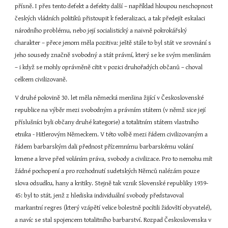
přísně. I přes tento defekt a defekty další – například hloupou neschopnost 
českých vládních politiků přistoupit k federalizaci, a tak předejít eskalaci 
národního problému, nebo její socialistický a naivně pokrokářský 
charakter – přece jenom měla pozitiva: ještě stále to byl stát ve srovnání s 
jeho sousedy značně svobodný a stát právní, který se ke svým menšinám 
– i když se mohly oprávněně cítit v pozici druhořadých občanů – choval 
celkem civilizovaně.
V druhé polovině 30. let měla německá menšina žijící v Československé 
republice na výběr mezi svobodným a právním státem (v němž sice její 
příslušníci byli občany druhé kategorie) a totalitním státem vlastního 
etnika - Hitlerovým Německem. V této volbě mezi řádem civilizovaným a 
řádem barbarským dali přednost přízemnímu barbarskému volání 
kmene a krve před voláním práva, svobody a civilizace. Pro to nemohu mít 
žádné pochopení a pro rozhodnutí sudetských Němců nalézám pouze 
slova odsudku, hany a kritiky. Stejně tak vznik Slovenské republiky 1939-
45: byl to stát, jenž z hlediska individuální svobody představoval 
markantní regres (který vzápětí velice bolestně pocítili židovští obyvatelé), 
a navíc se stal spojencem totalitního barbarství. Rozpad Československa v 