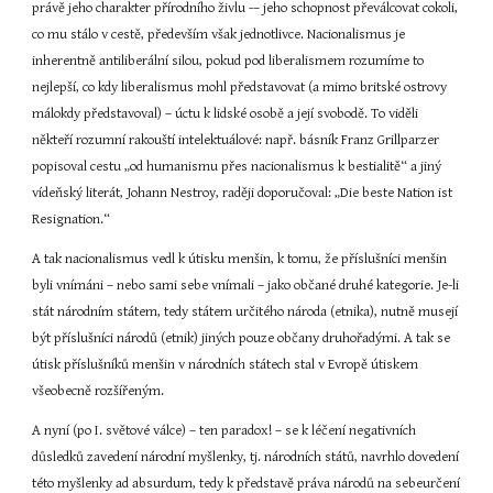
právě jeho charakter přírodního živlu -– jeho schopnost převálcovat cokoli, 
co mu stálo v cestě, především však jednotlivce. Nacionalismus je 
inherentně antiliberální silou, pokud pod liberalismem rozumíme to 
nejlepší, co kdy liberalismus mohl představovat (a mimo britské ostrovy 
málokdy představoval) – úctu k lidské osobě a její svobodě. To viděli 
někteří rozumní rakouští intelektuálové: např. básník Franz Grillparzer 
popisoval cestu „od humanismu přes nacionalismus k bestialitě“ a jiný 
vídeňský literát, Johann Nestroy, raději doporučoval: „Die beste Nation ist 
Resignation.“
A tak nacionalismus vedl k útisku menšin, k tomu, že příslušníci menšin 
byli vnímáni – nebo sami sebe vnímali – jako občané druhé kategorie. Je-li 
stát národním státem, tedy státem určitého národa (etnika), nutně musejí 
být příslušníci národů (etnik) jiných pouze občany druhořadými. A tak se 
útisk příslušníků menšin v národních státech stal v Evropě útiskem 
všeobecně rozšířeným.
A nyní (po I. světové válce) – ten paradox! – se k léčení negativních 
důsledků zavedení národní myšlenky, tj. národních států, navrhlo dovedení 
této myšlenky ad absurdum, tedy k představě práva národů na sebeurčení 