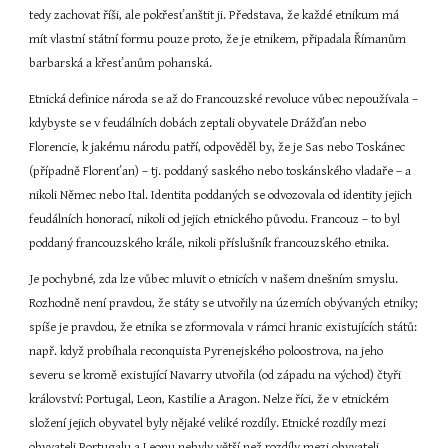
tedy zachovat říši, ale pokřesťanštit ji. Představa, že každé etnikum má 
mít vlastní státní formu pouze proto, že je etnikem, připadala Římanům 
barbarská a křesťanům pohanská.
Etnická definice národa se až do Francouzské revoluce vůbec nepoužívala – 
kdybyste se v feudálních dobách zeptali obyvatele Drážďan nebo 
Florencie, k jakému národu patří, odpověděl by, že je Sas nebo Toskánec 
(případně Florenťan) – tj. poddaný saského nebo toskánského vladaře – a 
nikoli Němec nebo Ital. Identita poddaných se odvozovala od identity jejich 
feudálních honorací, nikoli od jejich etnického původu. Francouz – to byl 
poddaný francouzského krále, nikoli příslušník francouzského etnika.
Je pochybné, zda lze vůbec mluvit o etnicích v našem dnešním smyslu. 
Rozhodně není pravdou, že státy se utvořily na územích obývaných etniky; 
spíše je pravdou, že etnika se zformovala v rámci hranic existujících států: 
např. když probíhala reconquista Pyrenejského poloostrova, na jeho 
severu se kromě existující Navarry utvořila (od západu na východ) čtyři 
království: Portugal, Leon, Kastilie a Aragon. Nelze říci, že v etnickém 
složení jejich obyvatel byly nějaké veliké rozdíly. Etnické rozdíly mezi 
obyvateli Portugalu a Leonu nebyly větší než rozdíly mezi obyvateli 