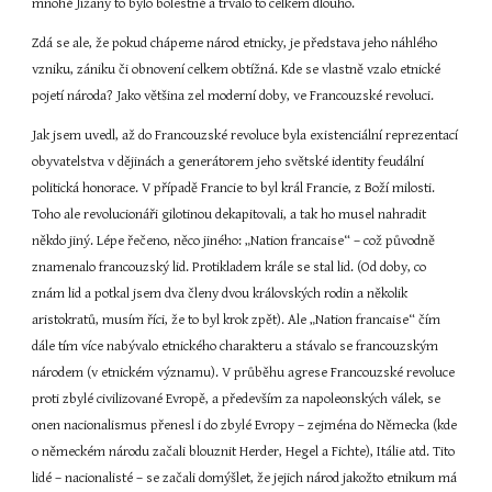
mnohé Jižany to bylo bolestné a trvalo to celkem dlouho.
Zdá se ale, že pokud chápeme národ etnicky, je představa jeho náhlého 
vzniku, zániku či obnovení celkem obtížná. Kde se vlastně vzalo etnické 
pojetí národa? Jako většina zel moderní doby, ve Francouzské revoluci.
Jak jsem uvedl, až do Francouzské revoluce byla existenciální reprezentací 
obyvatelstva v dějinách a generátorem jeho světské identity feudální 
politická honorace. V případě Francie to byl král Francie, z Boží milosti. 
Toho ale revolucionáři gilotinou dekapitovali, a tak ho musel nahradit 
někdo jiný. Lépe řečeno, něco jiného: „Nation francaise“ – což původně 
znamenalo francouzský lid. Protikladem krále se stal lid. (Od doby, co 
znám lid a potkal jsem dva členy dvou královských rodin a několik 
aristokratů, musím říci, že to byl krok zpět). Ale „Nation francaise“ čím 
dále tím více nabývalo etnického charakteru a stávalo se francouzským 
národem (v etnickém významu). V průběhu agrese Francouzské revoluce 
proti zbylé civilizované Evropě, a především za napoleonských válek, se 
onen nacionalismus přenesl i do zbylé Evropy – zejména do Německa (kde 
o německém národu začali blouznit Herder, Hegel a Fichte), Itálie atd. Tito 
lidé – nacionalisté – se začali domýšlet, že jejich národ jakožto etnikum má 