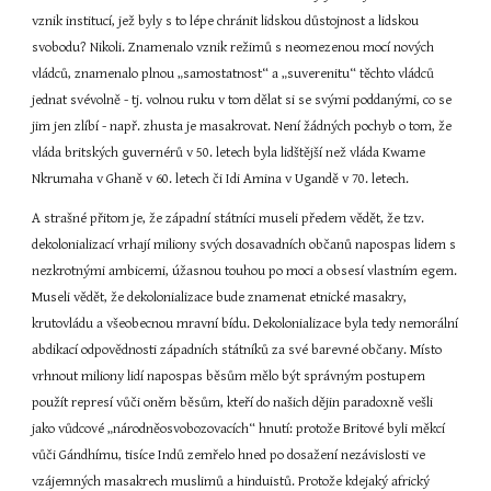
vznik institucí, jež byly s to lépe chránit lidskou důstojnost a lidskou 
svobodu? Nikoli. Znamenalo vznik režimů s neomezenou mocí nových 
vládců, znamenalo plnou „samostatnost“ a „suverenitu“ těchto vládců 
jednat svévolně - tj. volnou ruku v tom dělat si se svými poddanými, co se 
jim jen zlíbí - např. zhusta je masakrovat. Není žádných pochyb o tom, že 
vláda britských guvernérů v 50. letech byla lidštější než vláda Kwame 
Nkrumaha v Ghaně v 60. letech či Idi Amina v Ugandě v 70. letech.
A strašné přitom je, že západní státníci museli předem vědět, že tzv. 
dekolonializací vrhají miliony svých dosavadních občanů napospas lidem s 
nezkrotnými ambicemi, úžasnou touhou po moci a obsesí vlastním egem. 
Museli vědět, že dekolonializace bude znamenat etnické masakry, 
krutovládu a všeobecnou mravní bídu. Dekolonializace byla tedy nemorální 
abdikací odpovědnosti západních státníků za své barevné občany. Místo 
vrhnout miliony lidí napospas běsům mělo být správným postupem 
použít represí vůči oněm běsům, kteří do našich dějin paradoxně vešli 
jako vůdcové „národněosvobozovacích“ hnutí: protože Britové byli měkcí 
vůči Gándhímu, tisíce Indů zemřelo hned po dosažení nezávislosti ve 
vzájemných masakrech muslimů a hinduistů. Protože kdejaký africký 