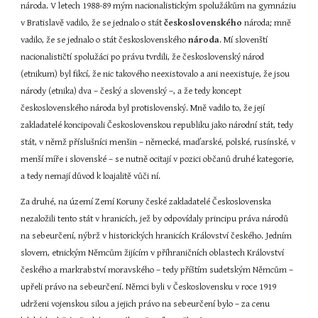
národa. V letech 1988-89 mým nacionalistickým spolužákům na gymnáziu 
v Bratislavě vadilo, že se jednalo o stát 
československého
 národa; mně 
vadilo, že se jednalo o stát československého 
národa
. Mí slovenští 
nacionalističtí spolužáci po právu tvrdili, že československý národ 
(etnikum) byl fikcí, že nic takového neexistovalo a ani neexistuje, že jsou 
národy (etnika) dva – český a slovenský –, a že tedy koncept 
československého národa byl protislovenský. Mně vadilo to, že její 
zakladatelé koncipovali Československou republiku jako národní stát, tedy 
stát, v němž příslušníci menšin – německé, maďarské, polské, rusínské, v 
menší míře i slovenské – se nutně ocitají v pozici občanů druhé kategorie, 
a tedy nemají důvod k loajalitě vůči ní.
Za druhé, na území Zemí Koruny české zakladatelé Československa 
nezaložili tento stát v hranicích, jež by odpovídaly principu práva národů 
na sebeurčení, nýbrž v historických hranicích Království českého. Jedním 
slovem, etnickým Němcům žijícím v příhraničních oblastech Království 
českého a markrabství moravského – tedy příštím sudetským Němcům – 
upřeli právo na sebeurčení. Němci byli v Československu v roce 1919 
udrženi vojenskou silou a jejich právo na sebeurčení bylo – za cenu 