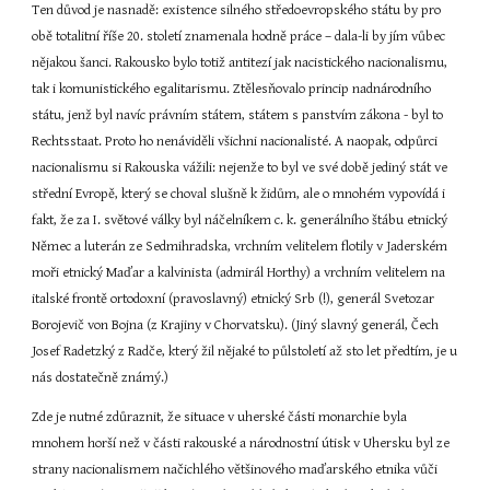
Ten důvod je nasnadě: existence silného středoevropského státu by pro 
obě totalitní říše 20. století znamenala hodně práce – dala-li by jím vůbec 
nějakou šanci. Rakousko bylo totiž antitezí jak nacistického nacionalismu, 
tak i komunistického egalitarismu. Ztělesňovalo princip nadnárodního 
státu, jenž byl navíc právním státem, státem s panstvím zákona - byl to 
Rechtsstaat. Proto ho nenáviděli všichni nacionalisté. A naopak, odpůrci 
nacionalismu si Rakouska vážili: nejenže to byl ve své době jediný stát ve 
střední Evropě, který se choval slušně k židům, ale o mnohém vypovídá i 
fakt, že za I. světové války byl náčelníkem c. k. generálního štábu etnický 
Němec a luterán ze Sedmihradska, vrchním velitelem flotily v Jaderském 
moři etnický Maďar a kalvinista (admirál Horthy) a vrchním velitelem na 
italské frontě ortodoxní (pravoslavný) etnický Srb (!), generál Svetozar 
Borojevič von Bojna (z Krajiny v Chorvatsku). (Jiný slavný generál, Čech 
Josef Radetzký z Radče, který žil nějaké to půlstoletí až sto let předtím, je u 
nás dostatečně známý.)
Zde je nutné zdůraznit, že situace v uherské části monarchie byla 
mnohem horší než v části rakouské a národnostní útisk v Uhersku byl ze 
strany nacionalismem načichlého většinového maďarského etnika vůči 