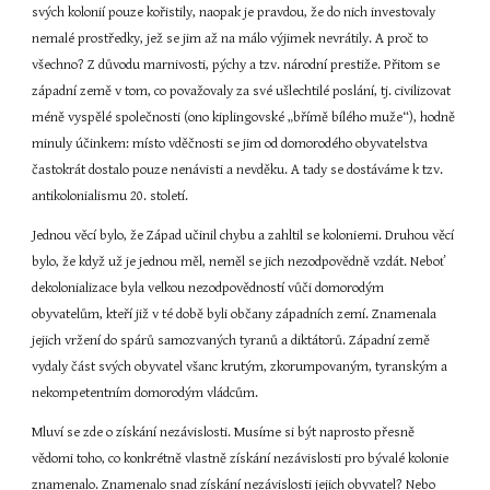
svých kolonií pouze kořistily, naopak je pravdou, že do nich investovaly 
nemalé prostředky, jež se jim až na málo výjimek nevrátily. A proč to 
všechno? Z důvodu marnivosti, pýchy a tzv. národní prestiže. Přitom se 
západní země v tom, co považovaly za své ušlechtilé poslání, tj. civilizovat 
méně vyspělé společnosti (ono kiplingovské „břímě bílého muže“), hodně 
minuly účinkem: místo vděčnosti se jim od domorodého obyvatelstva 
častokrát dostalo pouze nenávisti a nevděku. A tady se dostáváme k tzv. 
antikolonialismu 20. století.
Jednou věcí bylo, že Západ učinil chybu a zahltil se koloniemi. Druhou věcí 
bylo, že když už je jednou měl, neměl se jich nezodpovědně vzdát. Neboť 
dekolonializace byla velkou nezodpovědností vůči domorodým 
obyvatelům, kteří již v té době byli občany západních zemí. Znamenala 
jejich vržení do spárů samozvaných tyranů a diktátorů. Západní země 
vydaly část svých obyvatel všanc krutým, zkorumpovaným, tyranským a 
nekompetentním domorodým vládcům.
Mluví se zde o získání nezávislosti. Musíme si být naprosto přesně 
vědomi toho, co konkrétně vlastně získání nezávislosti pro bývalé kolonie 
znamenalo. Znamenalo snad získání nezávislosti jejich obyvatel? Nebo 