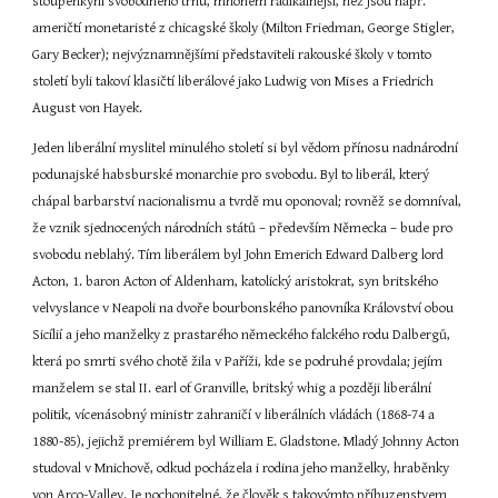
stoupenkyní svobodného trhu, mnohem radikálnější, než jsou např. 
američtí monetaristé z chicagské školy (Milton Friedman, George Stigler, 
Gary Becker); nejvýznamnějšími představiteli rakouské školy v tomto 
století byli takoví klasičtí liberálové jako Ludwig von Mises a Friedrich 
August von Hayek.
Jeden liberální myslitel minulého století si byl vědom přínosu nadnárodní 
podunajské habsburské monarchie pro svobodu. Byl to liberál, který 
chápal barbarství nacionalismu a tvrdě mu oponoval; rovněž se domníval, 
že vznik sjednocených národních států – především Německa – bude pro 
svobodu neblahý. Tím liberálem byl John Emerich Edward Dalberg lord 
Acton, 1. baron Acton of Aldenham, katolický aristokrat, syn britského 
velvyslance v Neapoli na dvoře bourbonského panovníka Království obou 
Sicílií a jeho manželky z prastarého německého falckého rodu Dalbergů, 
která po smrti svého chotě žila v Paříži, kde se podruhé provdala; jejím 
manželem se stal II. earl of Granville, britský whig a později liberální 
politik, vícenásobný ministr zahraničí v liberálních vládách (1868-74 a 
1880-85), jejichž premiérem byl William E. Gladstone. Mladý Johnny Acton 
studoval v Mnichově, odkud pocházela i rodina jeho manželky, hraběnky 
von Arco-Valley. Je pochopitelné, že člověk s takovýmto příbuzenstvem 