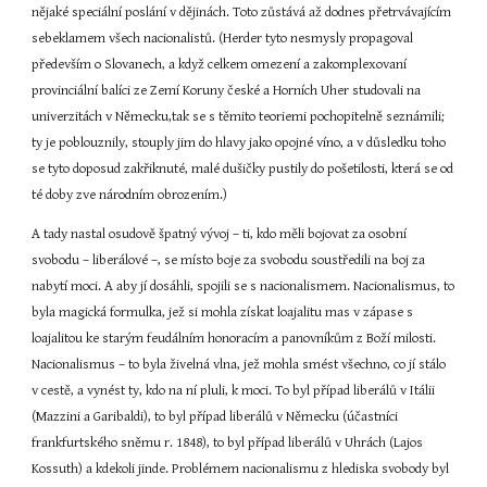
nějaké speciální poslání v dějinách. Toto zůstává až dodnes přetrvávajícím 
sebeklamem všech nacionalistů. (Herder tyto nesmysly propagoval 
především o Slovanech, a když celkem omezení a zakomplexovaní 
provinciální balíci ze Zemí Koruny české a Horních Uher studovali na 
univerzitách v Německu,tak se s těmito teoriemi pochopitelně seznámili; 
ty je poblouznily, stouply jim do hlavy jako opojné víno, a v důsledku toho 
se tyto doposud zakřiknuté, malé dušičky pustily do pošetilosti, která se od 
té doby zve národním obrozením.)
A tady nastal osudově špatný vývoj – ti, kdo měli bojovat za osobní 
svobodu – liberálové –, se místo boje za svobodu soustředili na boj za 
nabytí moci. A aby jí dosáhli, spojili se s nacionalismem. Nacionalismus, to 
byla magická formulka, jež si mohla získat loajalitu mas v zápase s 
loajalitou ke starým feudálním honoracím a panovníkům z Boží milosti. 
Nacionalismus – to byla živelná vlna, jež mohla smést všechno, co jí stálo 
v cestě, a vynést ty, kdo na ní pluli, k moci. To byl případ liberálů v Itálii 
(Mazzini a Garibaldi), to byl případ liberálů v Německu (účastníci 
frankfurtského sněmu r. 1848), to byl případ liberálů v Uhrách (Lajos 
Kossuth) a kdekoli jinde. Problémem nacionalismu z hlediska svobody byl 