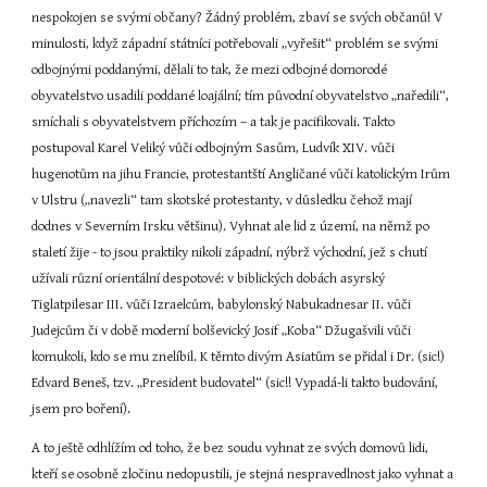
nespokojen se svými občany? Žádný problém, zbaví se svých občanů! V 
minulosti, když západní státníci potřebovali „vyřešit“ problém se svými 
odbojnými poddanými, dělali to tak, že mezi odbojné domorodé 
obyvatelstvo usadili poddané loajální; tím původní obyvatelstvo „naředili“, 
smíchali s obyvatelstvem příchozím – a tak je pacifikovali. Takto 
postupoval Karel Veliký vůči odbojným Sasům, Ludvík XIV. vůči 
hugenotům na jihu Francie, protestantští Angličané vůči katolickým Irům 
v Ulstru („navezli“ tam skotské protestanty, v důsledku čehož mají 
dodnes v Severním Irsku většinu). Vyhnat ale lid z území, na němž po 
staletí žije - to jsou praktiky nikoli západní, nýbrž východní, jež s chutí 
užívali různí orientální despotové: v biblických dobách asyrský 
Tiglatpilesar III. vůči Izraelcům, babylonský Nabukadnesar II. vůči 
Judejcům či v době moderní bolševický Josif „Koba“ Džugašvili vůči 
komukoli, kdo se mu znelíbil. K těmto divým Asiatům se přidal i Dr. (sic!) 
Edvard Beneš, tzv. „President budovatel“ (sic!! Vypadá-li takto budování, 
jsem pro boření).
A to ještě odhlížím od toho, že bez soudu vyhnat ze svých domovů lidi, 
kteří se osobně zločinu nedopustili, je stejná nespravedlnost jako vyhnat a 