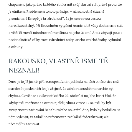
chápaného jako právo každého etnika mít svůj vlastní stát právě proto, že 
je etnikem. Problémem tohoto principu v národnostně úžasně 
promíchané Evropě je ta „drobnost“, že je nekrvavou cestou 
nerealizovatelný. Při libovolném vytyčení hranic totiž vždy dostaneme stát 
s větší či menší národnostní menšinou na jeho území. A tak zbývají pouze 
nacionalistické války mezi národními státy, anebo etnické čistky, vyhnání 
a odsuny.
RAKOUSKO, VLASTNĚ JSME TĚ 
NEZNALI!
Dnes je to již jasné: při retrospektivním pohledu na těch o něco více než 
osmdesát posledních let je zřejmé, že zánik rakouské monarchie byl 
chybou. Člověk se zkušeností celého 20. století si na jeho konci říká, že 
kdyby měl možnost se octnout ještě jednou v roce 1918, měl by být 
stoupencem zachování habsburského soustátí. Ano, bylo by hodně co na 
něm vylepšit, zásadně ho reformovat, radikálně federalizovat; ale 
především zachovat.