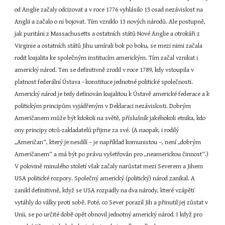
od Anglie začaly odcizovat a v roce 1776 vyhlásilo 13 osad nezávislost na 
Anglii a začalo o ni bojovat. Tím vzniklo 13 nových národů. Ale postupně, 
jak puritáni z Massachusetts a ostatních států Nové Anglie a otrokáři z 
Virginie a ostatních států Jihu umírali bok po boku, se mezi nimi začala 
rodit loajalita ke společným institucím americkým. Tím začal vznikat i 
americký národ. Ten se definitivně zrodil v roce 1789, kdy vstoupila v 
platnost federální Ústava - konstituce jednotné politické společnosti. 
Americký národ je tedy definován loajalitou k Ústavě americké federace a k 
politickým principům vyjádřeným v Deklaraci nezávislosti. Dobrým 
Američanem může být kdokoli na světě, příslušník jakéhokoli etnika, kdo 
ony principy otců-zakladatelů přijme za své. (A naopak, i rodilý 
„Američan“, který je nesdílí – je například komunistou –, není „dobrým 
Američanem“ a má být po právu vyšetřován pro „neamerickou činnost“.) 
V polovině minulého století však začaly narůstat mezi Severem a Jihem 
USA politické rozpory. Společný americký (politický) národ zanikal. A 
zanikl definitivně, když se USA rozpadly na dva národy, které vzápětí 
vytáhly do války proti sobě. Poté, co Sever porazil Jih a přinutil jej zůstat v 
Unii, se po určité době opět obnovil jednotný americký národ. I když pro 