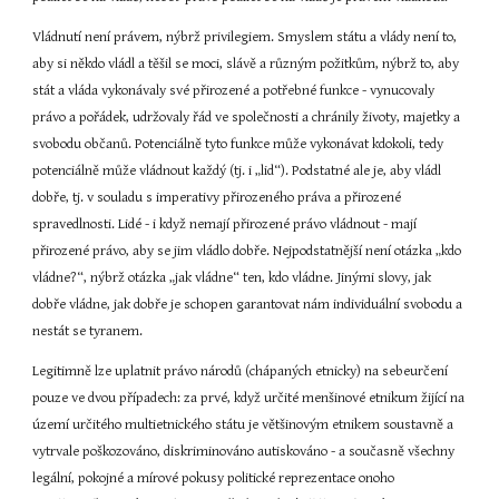
Vládnutí není právem, nýbrž privilegiem. Smyslem státu a vlády není to, 
aby si někdo vládl a těšil se moci, slávě a různým požitkům, nýbrž to, aby 
stát a vláda vykonávaly své přirozené a potřebné funkce - vynucovaly 
právo a pořádek, udržovaly řád ve společnosti a chránily životy, majetky a 
svobodu občanů. Potenciálně tyto funkce může vykonávat kdokoli, tedy 
potenciálně může vládnout každý (tj. i „lid“). Podstatné ale je, aby vládl 
dobře, tj. v souladu s imperativy přirozeného práva a přirozené 
spravedlnosti. Lidé - i když nemají přirozené právo vládnout - mají 
přirozené právo, aby se jim vládlo dobře. Nejpodstatnější není otázka „kdo 
vládne?“, nýbrž otázka „jak vládne“ ten, kdo vládne. Jinými slovy, jak 
dobře vládne, jak dobře je schopen garantovat nám individuální svobodu a 
nestát se tyranem.
Legitimně lze uplatnit právo národů (chápaných etnicky) na sebeurčení 
pouze ve dvou případech: za prvé, když určité menšinové etnikum žijící na 
území určitého multietnického státu je většinovým etnikem soustavně a 
vytrvale poškozováno, diskriminováno autiskováno - a současně všechny 
legální, pokojné a mírové pokusy politické reprezentace onoho 