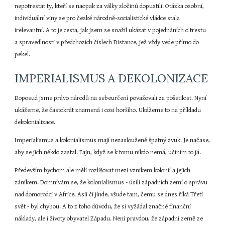
nepotrestat ty, kteří se naopak za války zločinů dopustili. Otázka osobní, 
individuální viny se pro české národně-socialistické vládce stala 
irelevantní. A to je cesta, jak jsem se snažil ukázat v pojednáních o trestu 
a spravedlnosti v předchozích číslech Distance, jež vždy vede přímo do 
pekel.
IMPERIALISMUS A DEKOLONIZACE
Doposud jsme právo národů na sebeurčení považovali za pošetilost. Nyní 
ukážeme, že častokrát znamená i cosi horšího. Ukážeme to na příkladu 
dekolonializace.
Imperialismus a kolonialismus mají nezaslouženě špatný zvuk. Je načase, 
aby se jich někdo zastal. Fajn, když se k tomu nikdo nemá, učiním to já.
Především bychom ale měli rozlišovat mezi vznikem kolonií a jejich 
zánikem. Domnívám se, že kolonialismus - úsilí západních zemí o správu 
nad domorodci v Africe, Asii či jinde, všude tam, čemu se dnes říká Třetí 
svět - byl chybou. A to z toho důvodu, že si vyžádal značné finanční 
náklady, ale i životy obyvatel Západu. Není pravdou, že západní země ze 