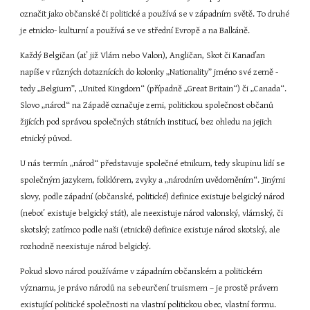
označit jako občanské či politické a používá se v západním světě. To druhé 
je etnicko- kulturní a používá se ve střední Evropě a na Balkáně.
Každý Belgičan (ať již Vlám nebo Valon), Angličan, Skot či Kanaďan 
napíše v různých dotaznících do kolonky „Nationality” jméno své země - 
tedy „Belgium”, „United Kingdom“ (případně „Great Britain“) či „Canada“. 
Slovo „národ“ na Západě označuje zemi, politickou společnost občanů 
žijících pod správou společných státních institucí, bez ohledu na jejich 
etnický původ.
U nás termín „národ“ představuje společné etnikum, tedy skupinu lidí se 
společným jazykem, folklórem, zvyky a „národním uvědoměním“. Jinými 
slovy, podle západní (občanské, politické) definice existuje belgický národ 
(neboť existuje belgický stát), ale neexistuje národ valonský, vlámský, či 
skotský; zatímco podle naši (etnické) definice existuje národ skotský, ale 
rozhodně neexistuje národ belgický.
Pokud slovo národ používáme v západním občanském a politickém 
významu, je právo národů na sebeurčení truismem – je prostě právem 
existující politické společnosti na vlastní politickou obec, vlastní formu. 