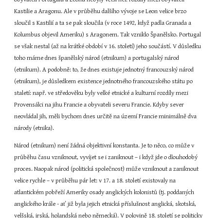
Kastilie a Aragonu. Ale v průběhu dalšího vývoje se Leon velice brzo 
sloučil s Kastilií a ta se pak sloučila (v roce 1492, když padla Granada a 
Kolumbus objevil Ameriku) s Aragonem. Tak vzniklo Španělsko. Portugal 
se však nestal (až na krátké období v 16. století) jeho součástí. V důsledku 
toho máme dnes španělský národ (etnikum) a portugalský národ 
(etnikum). A podobně: to, že dnes existuje jednotný francouzský národ 
(etnikum), je důsledkem existence jednotného francouzského státu po 
staletí: např. ve středověku byly velké etnické a kulturní rozdíly mezi 
Provensálci na jihu Francie a obyvateli severu Francie. Kdyby sever 
neovládal jih, měli bychom dnes určitě na území Francie minimálně dva 
národy (etnika).
Národ (etnikum) není žádná objektivní konstanta. Je to něco, co může v 
průběhu času vzniknout, vyvíjet se i zaniknout – i když jde o dlouhodobý 
proces. Naopak národ (politická společnost) může vzniknout a zaniknout 
velice rychle – v průběhu pár let: v 17. a 18. století existovaly na 
atlantickém pobřeží Ameriky osady anglických kolonistů (tj. poddaných 
anglického krále - ať již byla jejich etnická příslušnost anglická, skotská, 
velšská, irská, holandská nebo německá). V polovině 18. století se politicky 