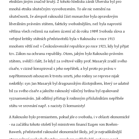
etnikům jiným značně krutý. Z tohoto hlediska zánik Uherska byl pro 
mnohá etnika skutečným vysvobozením. To ale nic nemění na 
skutečnosti, že alespoň rakouská část monarchie byla opravdovým 
liberálním právním státem, fakticky svobodnějším, než byla naprostá 
většina všech režimů na našem území až do roku 1989! Svoboda slova a 
veřejné kritiky státních představitelů byla v Rakousku v roce 1913 
mnohem větší než v Československé republice po roce 1923, kdy byl přijat 
tzv. Zákon na ochranu republiky. Otom, jakým bylo Rakousko právním 
státem, svědčí i fakt, že když za světové války prof. Masaryk zradil svého 
císaře, v cizině konspiroval s jeho nepřáteli, a byl proto po právu v 
nepřítomnosti odsouzen k trestu smrti, jeho rodiny se represe nijak 
nedotkly: syn Jan Masaryk byl dragounským důstojníkem, který se udatně 
bil za svého císaře a jakožto rakouský válečný hrdina byl opakovaně 
vyznamenáván. Jak odlišný přístup k rodinným příslušníkům nepřítele 
státu ve srovnání např. s nacisty či komunisty!
A Rakousko bylo premiantem, pokud jde o svobodu, i v oblasti ekonomické 
- na začátku tohoto století byl ministrem financí Eugen von Boehm-
Bawerk, představitel rakouské ekonomické školy, jež je nejradikálnější 