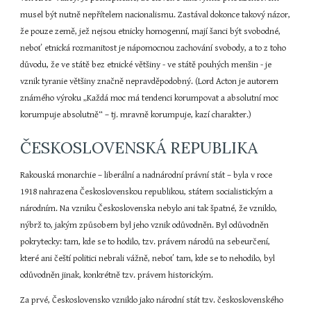
musel být nutně nepřítelem nacionalismu. Zastával dokonce takový názor, 
že pouze země, jež nejsou etnicky homogenní, mají šanci být svobodné, 
neboť etnická rozmanitost je nápomocnou zachování svobody, a to z toho 
důvodu, že ve státě bez etnické většiny - ve státě pouhých menšin - je 
vznik tyranie většiny značně nepravděpodobný. (Lord Acton je autorem 
známého výroku „Každá moc má tendenci korumpovat a absolutní moc 
korumpuje absolutně“ – tj. mravně korumpuje, kazí charakter.)
ČESKOSLOVENSKÁ REPUBLIKA
Rakouská monarchie – liberální a nadnárodní právní stát – byla v roce 
1918 nahrazena Československou republikou, státem socialistickým a 
národním. Na vzniku Československa nebylo ani tak špatné, že vzniklo, 
nýbrž to, jakým způsobem byl jeho vznik odůvodněn. Byl odůvodněn 
pokrytecky: tam, kde se to hodilo, tzv. právem národů na sebeurčení, 
které ani čeští politici nebrali vážně, neboť tam, kde se to nehodilo, byl 
odůvodněn jinak, konkrétně tzv. právem historickým.
Za prvé, Československo vzniklo jako národní stát tzv. československého 