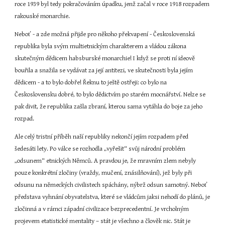
roce 1939 byl tedy pokračováním úpadku, jenž začal v roce 1918 rozpadem 
rakouské monarchie.
Neboť - a zde možná přijde pro někoho překvapení - Československá 
republika byla svým multietnickým charakterem a vládou zákona 
skutečným dědicem habsburské monarchie! I když se proti ní ideově 
bouřila a snažila se vydávat za její antitezi, ve skutečnosti byla jejím 
dědicem - a to bylo dobře! Řeknu to ještě ostřeji: co bylo na 
Československu dobré, to bylo dědictvím po starém mocnářství. Nelze se 
pak divit, že republika zašla zbraní, kterou sama vytáhla do boje za jeho 
rozpad.
Ale celý tristní příběh naší republiky nekončí jejím rozpadem před 
šedesáti lety. Po válce se rozhodla „vyřešit“ svůj národní problém 
„odsunem“ etnických Němců. A pravdou je, že mravním zlem nebyly 
pouze konkrétní zločiny (vraždy, mučení, znásilňování), jež byly při 
odsunu na německých civilistech spáchány, nýbrž odsun samotný. Neboť 
představa vyhnání obyvatelstva, které se vládcům jaksi nehodí do plánů, je 
zločinná a v rámci západní civilizace bezprecedentní. Je vrcholným 
projevem etatistické mentality – stát je všechno a člověk nic. Stát je 