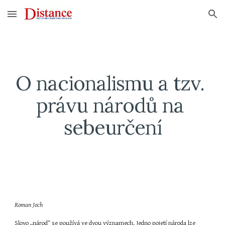
Skip to main content
Skip to navigation
O nacionalismu a tzv. 
právu národů na 
sebeurčení
Roman Joch
Slovo „národ” se používá ve dvou významech. Jedno pojetí národa lze 