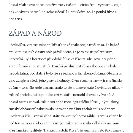
Pokud však slovo národ používáme v našem – etnickém – významu, co je 
pak „právem národů na sebeurčení“? Domnívám se, že pouhá fikce a 
nonsens.
ZÁPAD A NÁROD
Především, v rámci západní křesťanské civilizace je myšlenka, že každé 
etnikum má mít vlastní stát právě proto, že je to existující etnikum, 
heretická. Byla heretická již v době Římské říše: ta sdružovala v jedné 
státní formě spoustu etnik. Etnická příslušnost římského občana byla 
nepodstatná; podstatné bylo, že se jednalo o římského občana. Občanství 
bylo zdrojem všech jeho práv a hodnoty. 
Civus romanus sum 
– jsem římský 
občan – to znělo hrdě a znamenalo to, že k takovémuto člověku se nikdo – 
místní prefekt, satrapa nebo cizí vladař – nemohl chovat svévolně. A 
pokud se tak choval, měl proti sobě moc legií celého Říma. Jinými slovy, 
římské občanství zahrnovalo nárok na zvláštní zacházení s občanem. 
Představa říše – rozsáhlého státu zahrnujícího rozsáhlá území a různé lidi 
pod tou samou vládou a tím samým zákonem – měla velký vliv na rané 
křesťanské myslitele. Ti chtěli nastolit 
Pax christiana 
na místo 
Pax romana 
, 