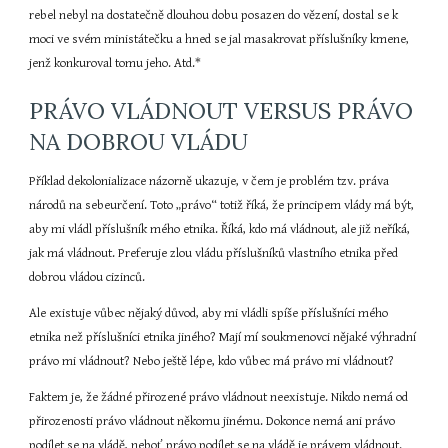
rebel nebyl na dostatečně dlouhou dobu posazen do vězení, dostal se k 
moci ve svém ministátečku a hned se jal masakrovat příslušníky kmene, 
jenž konkuroval tomu jeho. Atd.*
PRÁVO VLÁDNOUT VERSUS PRÁVO 
NA DOBROU VLÁDU
Příklad dekolonializace názorně ukazuje, v čem je problém tzv. práva 
národů na sebeurčení. Toto „právo“ totiž říká, že principem vlády má být, 
aby mi vládl příslušník mého etnika. Říká, kdo má vládnout, ale již neříká, 
jak má vládnout. Preferuje zlou vládu příslušníků vlastního etnika před 
dobrou vládou cizinců.
Ale existuje vůbec nějaký důvod, aby mi vládli spíše příslušníci mého 
etnika než příslušníci etnika jiného? Mají mí soukmenovci nějaké výhradní 
právo mi vládnout? Nebo ještě lépe, kdo vůbec má právo mi vládnout?
Faktem je, že žádné přirozené právo vládnout neexistuje. Nikdo nemá od 
přirozenosti právo vládnout někomu jinému. Dokonce nemá ani právo 
podílet se na vládě, neboť právo podílet se na vládě je právem vládnout.