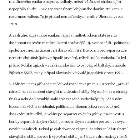
menšinového etnika o nápravu selhaly, neboť většinové etnikum jim 
nepopřálo sluchu - pak separace území obývaného daným etnikem je 
rozumnou volbou. To je příklad nemaďarských etnik v Uhersku v roce 
1918.
A za druhé, když určité etnikum žijící v multietnickém státě je s to 
dosáhnout na svém menším území správnější - tj. svobodnější - politickou 
společnost než na území celé dosavadní říše. Důvodem pro separaci zde 
není etnický útisk (jako v případě prvním), nýbrž úsilí o svobodu. To byl 
příklad Poláků žijících v ruské carské říši, to byl případ baltských národů 
žijících v SSSR, to byl případ Slovinska v bývalé Jugoslávii v roce 1991.
V žádném jiném případě není důvod rozbíjet ve jménu iluzorního „práva“ 
národů na sebeurčení stávající multietnické státy. Nejedná-li se o etnický 
útisk a nebude-li vzniklý malý stát zásadně svobodnější (tj. lidé v něm 
budou mít větší individuální, politickou a ekonomickou svobodu) než 
dosavadní stát velký, je volání po separaci voláním pýchy, marnivosti a 
honby separatistických vůdců po mocenských státních postech ve svých 
nových pašalících. Pokud je však dokonce zřejmé, že odtržení části území 
stávajícího státu povede k vytvoření státu, jenž bude v dramaticky menší 