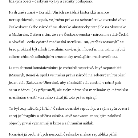
lidských obětí – českými vojáky a četníky pošlapáno.
Na druhé straně v Horních Uhrách se žádná historická hranice 
nerespektovala, naopak, ve jménu práva na sebeurčení „slovenské větve 
československého národa“ se Uhersko ahistoricky rozdělilo na Slovensko 
a Maďarsko. Ovšem s tím, že se v Československu - národním státě Čechů 
a Slováků - octla vydatná maďarská menšina. Inu, „tatíček Masaryk“ se 
brzo prokázal být nikoli liberálním osvíceným filosofem na trůnu, nýbrž 
celkem chladně kalkulujícím amocensky uvažujícím machiavelistou.
Lze to shrnout konstatováním: je vrcholně nepoctivé, když separatisté 
(Masaryk, Beneš & spol.) ve jménu práva národů na sebeurčení rozbíjejí 
jeden stát (Rakousko-Uhersko), aby si založili stát vlastní, v němž pak 
sami vládnou (jak příjemné!), ale svým národním menšinám (tj. národním 
menšinám uvnitř vlastního státu) již toto právo upírají.
To byl tedy „dědičný hřích“ Československé republiky, a svým způsobem i 
zdroj její fragility a příčina zániku, když se dvacet let po jejím založení 
objevily první významnější krize a zahraniční nátlak.
Nicméně já osobně bych nesoudil Československou republiku příliš 