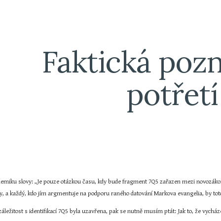
ip to main content
Skip to navigat
Faktická poz
potřetí
olemiku slovy: „Je pouze otázkou času, kdy bude fragment 7Q5 zařazen mezi novozákon
, a každý, kdo jím argmentuje na podporu raného datování Markova evangelia, by toto
 záležitost s identifikací 7Q5 byla uzavřena, pak se nutně musím ptát: Jak to, že vychá