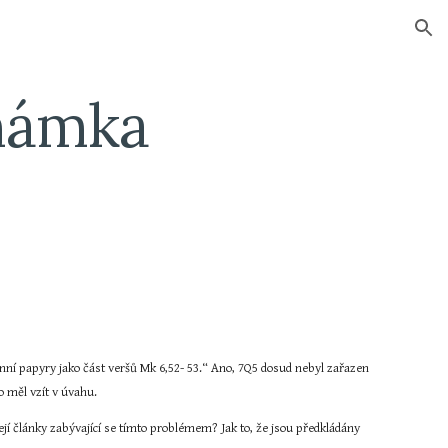
ion
námka 
ní papyry jako část veršů Mk 6,52- 53.“ Ano, 7Q5 dosud nebyl zařazen 
 měl vzít v úvahu.
zejí články zabývající se tímto problémem? Jak to, že jsou předkládány 