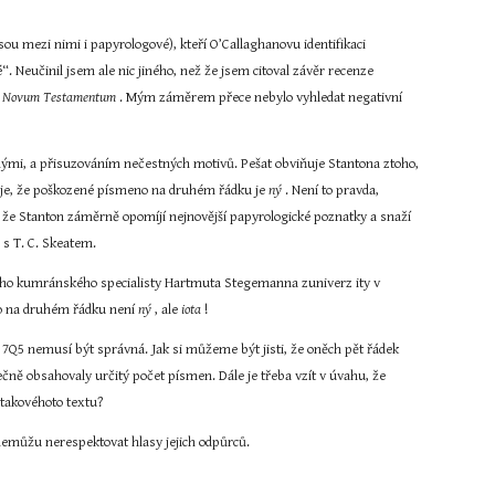
u mezi nimi i papyrologové), kteří O’Callaghanovu identifikaci 
. Neučinil jsem ale nic jiného, než že jsem citoval závěr recenze 
 
Novum Testamentum 
. Mým záměrem přece nebylo vyhledat negativní 
nými, a přisuzováním nečestných motivů. Pešat obviňuje Stantona ztoho, 
uje, že poškozené písmeno na druhém řádku je 
ný 
. Není to pravda, 
 že Stanton záměrně opomíjí nejnovější papyrologické poznatky a snaží 
 s T. C. Skeatem.
ího kumránského specialisty Hartmuta Stegemanna zuniverz ity v 
o na druhém řádku není 
ný 
, ale 
iota 
!
7Q5 nemusí být správná. Jak si můžeme být jisti, že oněch pět řádek 
ečně obsahovaly určitý počet písmen. Dále je třeba vzít v úvahu, že 
 takovéhoto textu?
emůžu nerespektovat hlasy jejich odpůrců.