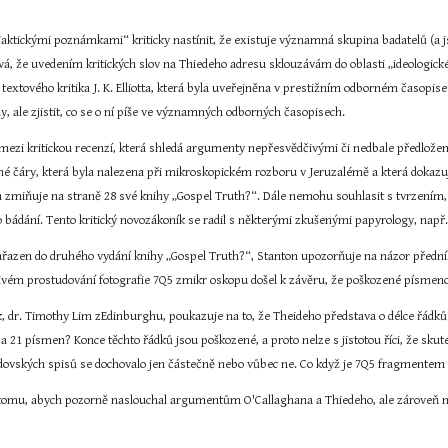
aktickými poznámkami“ kriticky nastínit, že existuje významná skupina badatelů (a jso
vá, že uvedením kritických slov na Thiedeho adresu sklouzávám do oblasti „ideologické“
extového kritika J. K. Elliotta, která byla uveřejněna v prestižním odborném časopise
, ale zjistit, co se o ní píše ve významných odborných časopisech.
 mezi kritickou recenzí, která shledá argumenty nepřesvědčivými či nedbale předlože
čné čáry, která byla nalezena při mikroskopickém rozboru v Jeruzalémě a která dokaz
m zmiňuje na straně 28 své knihy „Gospel Truth?“. Dále nemohu souhlasit s tvrzením,
ého bádání. Tento kritický novozákoník se radil s některými zkušenými papyrology, např.
zařazen do druhého vydání knihy „Gospel Truth?“, Stanton upozorňuje na názor předn
livém prostudování fotografie 7Q5 zmikr oskopu došel k závěru, že poškozené písmen
 dr. Timothy Lim zEdinburghu, poukazuje na to, že Theideho představa o délce řádků 
 a 21 písmen? Konce těchto řádků jsou poškozené, a proto nelze s jistotou říci, že skut
ovských spisů se dochovalo jen částečně nebo vůbec ne. Co když je 7Q5 fragmentem
tomu, abych pozorně naslouchal argumentům O'Callaghana a Thiedeho, ale zároveň n