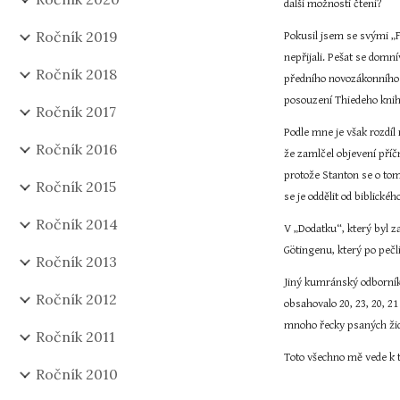
další možnosti čtení?
Ročník 2019
Pokusil jsem se svými „F
nepřijali. Pešat se domní
Ročník 2018
předního novozákonního t
posouzení Thiedeho knihy
Ročník 2017
Podle mne je však rozdíl
Ročník 2016
že zamlčel objevení pří
protože Stanton se o to
Ročník 2015
se je oddělit od biblick
Ročník 2014
V „Dodatku“, který byl 
Götingenu, který po peč
Ročník 2013
Jiný kumránský odborník,
Ročník 2012
obsahovalo 20, 23, 20, 21
mnoho řecky psaných žid
Ročník 2011
Toto všechno mě vede k 
Ročník 2010