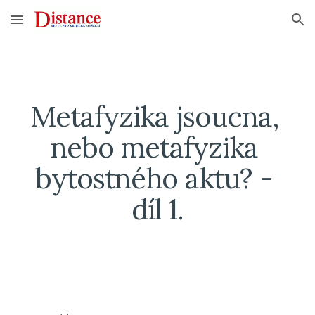
Skip to main content
Skip to navigation
Metafyzika jsoucna, 
nebo metafyzika 
bytostného aktu? - 
díl 1.