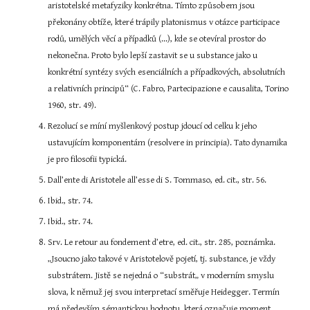
aristotelské metafyziky konkrétna. Tímto způsobem jsou 
překonány obtíže, které trápily platonismus v otázce participace 
rodů, umělých věcí a případků (...), kde se otevíral prostor do 
nekonečna. Proto bylo lepší zastavit se u substance jako u 
konkrétní syntézy svých esenciálních a případkových, absolutních 
a relativních principů“ (C. Fabro, Partecipazione e causalita, Torino 
1960, str. 49).
Rezolucí se míní myšlenkový postup jdoucí od celku k jeho 
ustavujícím komponentám (resolvere in principia). Tato dynamika 
je pro filosofii typická.
Dall’ente di Aristotele all’esse di S. Tommaso, ed. cit., str. 56.
Ibid., str. 74.
Ibid., str. 74.
Srv. Le retour au fondement d’etre, ed. cit., str. 285, poznámka. 
„Jsoucno jako takové v Aristotelově pojetí, tj. substance, je vždy 
substrátem. Jistě se nejedná o “substrát„ v moderním smyslu 
slova, k němuž jej svou interpretací směřuje Heidegger. Termín 
má především sémantickou hodnotu, která označuje moment 