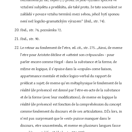
neznamená již nic, nejen (...) proto, že jeho význam spočívá ve 
vztažení subjektu a predikátu, ale také proto, že tato souvislost se 
zakládá v povaze vztahu termínů mezi sebou, jehož bytí sponou 
není než logicko-gramatickým výrazem“ (ibid., str. 74).
Ibid., str. 76, poznámka 72.
Ibid., str. 90.
Le retour au fondement de l’etre, ed. cit., str. 275. „Ainsi, de meme 
l’etre pour Aristote décline et «atteint son crépuscule» - pour 
parler encore comme Hegel - dans la substance et la forme, de 
mEme en logique, il s’epuise dans la «copule» come liaison, 
appartenance mentale et indice logico-verbal du rapport de 
prédicat a sujet; de meme qu’en métaphysique le fondement de la 
réalité (de présence) est donné par l’etre-en-acte de la substance 
et de la forme (avec leur modifications), de meme en logique la 
réalité (de présence) est fonction de la comprehénsion du concept 
comme fondement du discours et de ses articulations. DŹs lors, in 
n’est pas surprenant que le «est» puisse manquer dans le 
discours, etre sousentendu, et meme en plusieurs langues fasse 