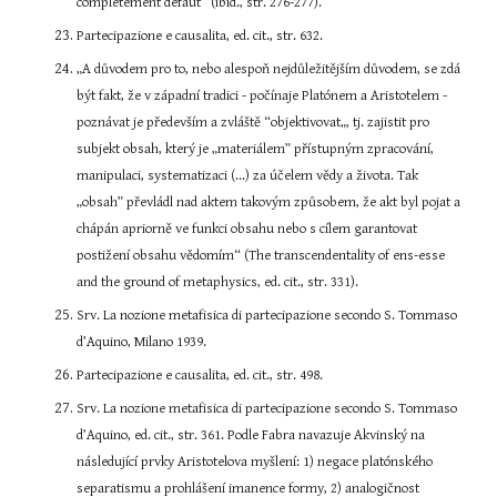
complétement défaut“ (ibid., str. 276-277).
Partecipazione e causalita, ed. cit., str. 632.
„A důvodem pro to, nebo alespoň nejdůležitějším důvodem, se zdá 
být fakt, že v západní tradici - počínaje Platónem a Aristotelem - 
poznávat je především a zvláště “objektivovat„, tj. zajistit pro 
subjekt obsah, který je „materiálem” přístupným zpracování, 
manipulaci, systematizaci (...) za účelem vědy a života. Tak 
„obsah” převládl nad aktem takovým způsobem, že akt byl pojat a 
chápán apriorně ve funkci obsahu nebo s cílem garantovat 
postižení obsahu vědomím“ (The transcendentality of ens-esse 
and the ground of metaphysics, ed. cit., str. 331).
Srv. La nozione metafisica di partecipazione secondo S. Tommaso 
d’Aquino, Milano 1939.
Partecipazione e causalita, ed. cit., str. 498.
Srv. La nozione metafisica di partecipazione secondo S. Tommaso 
d’Aquino, ed. cit., str. 361. Podle Fabra navazuje Akvinský na 
následující prvky Aristotelova myšlení: 1) negace platónského 
separatismu a prohlášení imanence formy, 2) analogičnost 