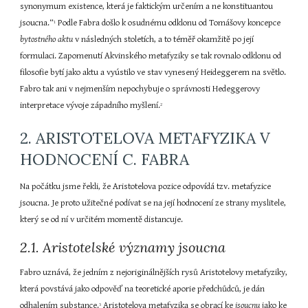
synonymum existence, která je faktickým určením a ne konstituantou 
jsoucna.“
 Podle Fabra došlo k osudnému odklonu od Tomášovy koncepce 
1
bytostného aktu 
v následných stoletích, a to téměř okamžitě po její 
formulaci. Zapomenutí Akvinského metafyziky se tak rovnalo odklonu od 
filosofie bytí jako aktu a vyústilo ve stav vynesený Heideggerem na světlo. 
Fabro tak ani v nejmenším nepochybuje o správnosti Hedeggerovy 
interpretace vývoje západního myšlení.
2
2. ARISTOTELOVA METAFYZIKA V 
HODNOCENÍ C. FABRA
Na počátku jsme řekli, že Aristotelova pozice odpovídá tzv. metafyzice 
jsoucna. Je proto užitečné podívat se na její hodnocení ze strany myslitele, 
který se od ní v určitém momentě distancuje.
2.1. Aristotelské významy jsoucna
Fabro uznává, že jedním z nejoriginálnějších rysů Aristotelovy metafyziky, 
která povstává jako odpověď na teoretické aporie předchůdců, je dán 
odhalením substance.
 Aristotelova metafyzika se obrací ke 
jsoucnu 
jako ke 
3