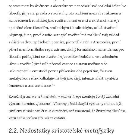
opozice mezi konkrétnem a abstraktnem nenachází své poslední řešení ve 
filosofii, jíž je cizí pravda o stvoření. „Toto rozlišení mezi abstraktnem a 
konkrétnem lze nahlížet jako rozlišení mezi esencí a existencí, které je 
společné všem filosofiím, realistickým i idealistickým, ať už stvoření 
přijímají, či ne; pro filosofie neznající stvoření má rozlišení svůj základ 
zvláště ve dvou způsobech poznání, jak tvrdí Platón a Aristotelés, první 
přívrženec formálního separatismu, druhý formálního imanentismu; pro 
filosofie počítajícími se stvořením je rozlišení založeno ve svobodném 
úkonu stvoření, jímž Bůh převedl esence ze stavu možnosti do 
uskutečnění. Tomistická pozice překonává obě pojetí tím, že svou 
metafyzikou reflexí odhaluje 
akt bytí 
jako čirý, intenzivní akt: syntézu 
imanence a transcendence.“
12
Konečně 
jsoucno v uskutečnění a v možnosti 
reprezentuje čtvrtý základní 
význam termínu „jsoucno“. Všechny předcházející významy mohou být 
myšleny v možnosti či v uskutečnění, což znamená, že čtvrté rozlišení má 
větší sémantickou šíři než ta ostatní.
2.2. Nedostatky aristotelské metafyziky