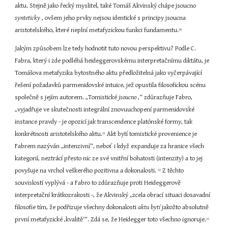
aktu. Stejně jako řecký myslitel, také Tomáš Akvinský chápe jsoucno 
synteticky 
, ovšem jeho prvky nejsou identické s principy jsoucna 
aristotelského, které neplní metafyzickou funkci fundamentu.
30
Jakým způsobem lze tedy hodnotit tuto novou perspektivu? Podle C. 
Fabra, který i zde podléhá heideggerovskému interpretačnímu diktátu, je 
Tomášova metafyzika bytostného aktu předložitelná jako vyčerpávající 
řešení požadavků parmenidovské intuice, jež opustila filosofickou scénu 
společně s jejím autorem. „Tomistické 
jsoucno 
,“ zdůrazňuje Fabro, 
„vyjadřuje ve skutečnosti integrální znovuuchopení parmenidovské 
instance pravdy - je opozicí jak transcendence platónské formy, tak 
konkrétnosti aristotelského aktu.
 Akt bytí tomistické provenience je 
31
Fabrem nazýván „intenzivní“, neboť i když expanduje za hranice všech 
kategorií, neztrácí přesto nic ze své vnitřní bohatosti (intenzity) a to jej 
povyšuje na vrchol veškerého pozitivna a dokonalosti. 
 Z těchto 
32
souvislostí vyplývá - a Fabro to zdůrazňuje proti Heideggerově 
interpretační krátkozrakosti -, že Akvinský „zcela obrací situaci dosavadní 
filosofie tím, že podřizuje všechny dokonalosti 
aktu bytí 
jakožto absolutně 
první metafyzické ‚kvalitě‘“. Zdá se, že Heidegger toto všechno ignoruje.
33