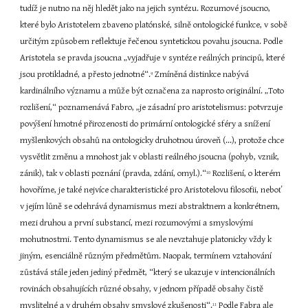
tudíž je nutno na něj hledět jako na jejich syntézu. Rozumové jsoucno, 
které bylo Aristotelem zbaveno platónské, silně ontologické funkce, v sobě 
určitým způsobem reflektuje řečenou syntetickou povahu jsoucna. Podle 
Aristotela se pravda jsoucna „vyjadřuje v syntéze reálných principů, které 
jsou protikladné, a přesto jednotné“.
 Zmíněná distinkce nabývá 
9
kardinálního významu a může být označena za naprosto originální. „Toto 
rozlišení,“ poznamenává Fabro, „je zásadní pro aristotelismus: potvrzuje 
povýšení hmotné přirozenosti do primární ontologické sféry a snížení 
myšlenkových obsahů na ontologicky druhotnou úroveň (...), protože chce 
vysvětlit změnu a mnohost jak v oblasti reálného jsoucna (pohyb, vznik, 
zánik), tak v oblasti poznání (pravda, zdání, omyl.).“
 Rozlišení, o kterém 
10
hovoříme, je také nejvíce charakteristické pro Aristotelovu filosofii, neboť 
v jejím lůně se odehrává dynamismus mezi abstraktnem a konkrétnem, 
mezi druhou a první substancí, mezi rozumovými a smyslovými 
mohutnostmi. Tento dynamismus se ale nevztahuje platonicky vždy k 
jiným, esenciálně různým předmětům. Naopak, termínem vztahování 
zůstává stále jeden jediný předmět, “který se ukazuje v intencionálních 
rovinách obsahujících různé obsahy, v jednom případě obsahy čistě 
myslitelné a v druhém obsahy smyslové zkušenosti“.
 Podle Fabra ale 
11