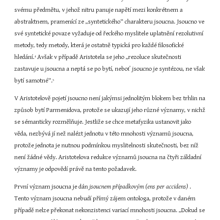
svému předmětu, v jehož nitru panuje napětí mezi konkrétnem a 
abstraktnem, pramenící ze „syntetického“ charakteru jsoucna. Jsoucno ve 
své syntetické povaze vyžaduje od řeckého myslitele uplatnění rezolutivní 
metody, tedy metody, která je ostatně typická pro každé filosofické 
hledání.
 Avšak v případě Aristotela se jeho „rezoluce skutečnosti 
4
zastavuje u jsoucna a neptá se po bytí, neboť jsoucno je syntézou, ne však 
bytí samotné“.
5
V Aristotelově pojetí jsoucno není jakýmsi jednolitým blokem bez trhlin na 
způsob bytí Parmenidova, protože se ukazují jeho různé významy, v nichž 
se sémanticky rozmělňuje. Jestliže se chce metafyzika ustanovit jako 
věda, nezbývá jí než nalézt jednotu v této mnohosti významů jsoucna, 
protože jednota je nutnou podmínkou myslitelnosti skutečnosti, bez níž 
není žádné vědy. Aristotelova redukce významů jsoucna na čtyři základní 
významy je odpovědí právě na tento požadavek.
První význam jsoucna je dán 
jsoucnem případkovým (ens per accidens) 
. 
Tento význam jsoucna nebudí přímý zájem ontologa, protože v daném 
případě nelze překonat nekonzistenci variací mnohosti jsoucna. „Dokud se 