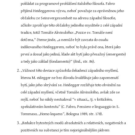
pokládat za programové prohlášení italského filosofa. Fabro 
přijímá Heideggerovu výzvu, neboť považuje za oprávněnou jeho 
obžalobu ze Seinsvergessenheit na adresu západní filosofie, 
ačkoliv zprošťuje této obžaloby jediného myslitele z celé západní 
tradice, totiž Tomáše Akvinského: „Pozice sv. Tomáše není 
dotčena,“ čteme jinde, „a nemůže být zavzata do osudu 
indikovaného Heideggerem, neboť to byla právě ona, která jako 
první a dosud jako jediná, klade akt bytí jako přesažný (emergente) 
a tedy jako základ (fondamento)“ (ibid., str. 86).
„Vážnost této deviace způsobila dekadenci západního myšlení, 
kterou M. eidegger ne bez důvodu kvalifikuje jako zapomenutí 
bytí, jako jeho skrývání se. Heidegger rozšiřuje toto obvinění na 
celé západní myšlení, včetně Tomáše Akvinského, avšak zde se 
mýlí, neboť ho nikdy nestudoval “v situaci„, tj. v kritickém, 
spekulativním kontextu“ (C. Fabro, Pensiero e linguaggio in S. 
Tommaso, „Homo loquens“, Bologna 1989, str. 178).
„Redukce bytostných modů absolutních a relativních, negativních a 
pozitivních na substanci je tím nejoriginálnějším jádrem 