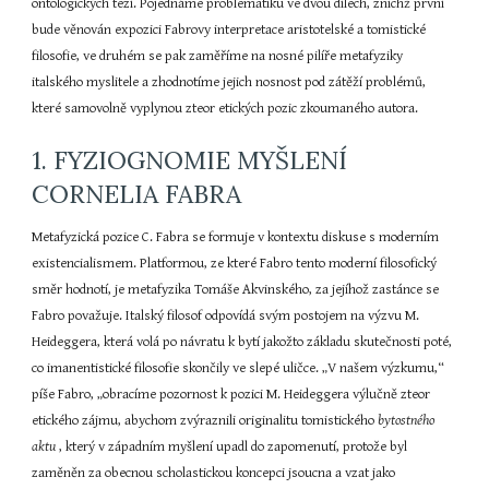
ontologických tezí. Pojednáme problematiku ve dvou dílech, znichž první 
bude věnován expozici Fabrovy interpretace aristotelské a tomistické 
filosofie, ve druhém se pak zaměříme na nosné pilíře metafyziky 
italského myslitele a zhodnotíme jejich nosnost pod zátěží problémů, 
které samovolně vyplynou zteor etických pozic zkoumaného autora.
1. FYZIOGNOMIE MYŠLENÍ 
CORNELIA FABRA
Metafyzická pozice C. Fabra se formuje v kontextu diskuse s moderním 
existencialismem. Platformou, ze které Fabro tento moderní filosofický 
směr hodnotí, je metafyzika Tomáše Akvinského, za jejíhož zastánce se 
Fabro považuje. Italský filosof odpovídá svým postojem na výzvu M. 
Heideggera, která volá po návratu k bytí jakožto základu skutečnosti poté, 
co imanentistické filosofie skončily ve slepé uličce. „V našem výzkumu,“ 
píše Fabro, „obracíme pozornost k pozici M. Heideggera výlučně zteor 
etického zájmu, abychom zvýraznili originalitu tomistického 
bytostného 
aktu 
, který v západním myšlení upadl do zapomenutí, protože byl 
zaměněn za obecnou scholastickou koncepci jsoucna a vzat jako 