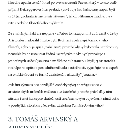
filosofie upadla téměř ihned po svém zrození? Fabro, který v tomto bodě 
přijímá Heideggerovu interpretaci, vysvětluje inkriminovaný západ bytí 
určitým „voluntarismem 
ante litteram 
“, jehož přítomnost zachycuje v 
nitru řeckého filosofického myšlení.
24
Ze zmíněných fakt ale neplyne - a Fabro to nezapomíná zdůraznit -, že by 
Aristotelés nedosáhl intuice bytí. Bytí není zcela nepřítomno v jeho 
filosofii, ačkoliv je spíše „zahaleno“, protože kdyby bylo zcela nepřítomno, 
nemohla by se ustanovit žádná metafyzika.
 Akt bytí prozařuje z 
25
jednotlivých určení jsoucna a zvláště ze substance. I když jej Aristotelés 
nechápe na způsob posledního základu skutečnosti, vyjadřuje ho alespoň 
na ontické úrovni ve formě „existenční aktuality“ jsoucna.
26
Zvláštní význam pro pozdější filosofický vývoj spatřuje Fabro v 
aristotelských určeních 
možnosti a uskutečnění, 
protože právě díky nim 
zůstala řecká koncepce skutečnosti 
otevřena 
novým objevům, k nimž došlo 
v pozdějších stoletích především zásluhou Tomáše Akvinského.
27
3. TOMÁŠ AKVINSKÝ A 
ARISTOTELÉS