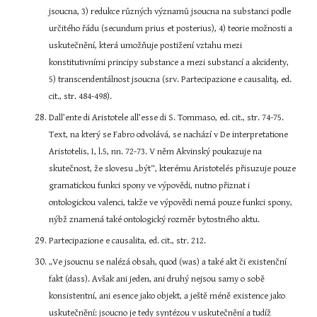
jsoucna, 3) redukce různých významů jsoucna na substanci podle 
určitého řádu (secundum prius et posterius), 4) teorie možnosti a 
uskutečnění, která umožňuje postižení vztahu mezi 
konstitutivními principy substance a mezi substancí a akcidenty, 
5) transcendentálnost jsoucna (srv. Partecipazione e causalitą, ed. 
cit., str. 484-498).
Dall’ente di Aristotele all’esse di S. Tommaso, ed. cit., str. 74-75. 
Text, na který se Fabro odvolává, se nachází v De interpretatione 
Aristotelis, I, l.5, nn. 72-73. V něm Akvinský poukazuje na 
skutečnost, že slovesu „být“, kterému Aristotelés přisuzuje pouze 
gramatickou funkci spony ve výpovědi, nutno přiznat i 
ontologickou valenci, takže ve výpovědi nemá pouze funkci spony, 
nýbž znamená také ontologický rozměr bytostného aktu.
Partecipazione e causalita, ed. cit., str. 212.
„Ve jsoucnu se nalézá obsah, quod (was) a také akt či existenční 
fakt (dass). Avšak ani jeden, ani druhý nejsou samy o sobě 
konsistentní, ani esence jako objekt, a ještě méně existence jako 
uskutečnění: jsoucno je tedy syntézou v uskutečnění a tudíž 