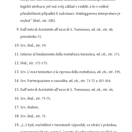
logické atribuce, jež má svůj základ v realitě, a to v reálné 
přináležitosti případků k substanci. Heideggerova interpretace je 
mylná“ (ibid., str. 285).
Dall’ente di Aristotele all’esse di S. Tommaso, ed. cit., str. 60, 
poznámka 31.
Srv. ibid., str. 59.
Intorno al fondamento della metafisica tomistica, ed. cit., str. 171.
Ibid., str. 172-173.
Srv. L’esse tomistico e la ripresa della metafisica, ed. cit., str. 393.
Srv. Partecipazione e causalita, ed. cit., str. 71-72 a 103-104.
Dall’ente di Aristotele all’esse di S. Tommaso, ed. cit., str. 66.
Srv. ibid., str. 73-75.
Srv. ibidem.
Srv. ibid., str. 75.
„(...) bytí, rozředěné v termínech výpovědi, se ztrácí v prázdnu, 