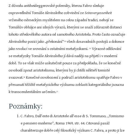
Z důvodu antiheideggerovské polemiky, kterou Fabro sleduje 
ospravedlnění Tomáše Akvinského zobvinění ze 
Seinsvergessenheit 
vrženého německým myslitelem na celou západní tradici, nebojí se 
Tomášův obhájce ani silných výrazů, kterými se snaží zdůraznit distanci 
tohoto středověkého autora od samotného Aristotela. Proto často označuje 
Akvinského pozici jako „překonání“
 všech dosavadních postojů a dokonce 
34
jako 
revoluci 
ve srovnání s ostatními metafyzikami. 
 Výrazné odlišování 
35
se metafyziky Tomáše Akvinského jí dává naději na přijetí i v moderní 
době. To se však může uskutečnit pouze za předpokladu, že se konečně 
osvobodí zpout aristotelismu, kterými by ji chtěli někteří tomisté 
svazovat.
 Konečné osvobození z područí aristotelismu spatřuje Fabro v 
36
přesunutí těžiště metafyzického výzkumu zoblasti kategoriálního jsoucna 
k transcendentálním určením.
37
Poznámky:
C. Fabro, Dall’ente di Aristotele all’esse di S. Tommaso, „Tomismo 
e pensiero moderno“, Roma 1969, str. 64. Citovaná pasáž 
charakterizuje dobře celý filosofický výzkum C. Fabra, a proto ji lze 