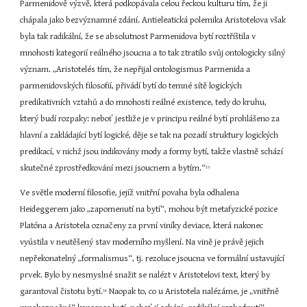
Parmenidově výzvě, která podkopávala celou řeckou kulturu tím, že ji 
chápala jako bezvýznamné zdání. Antieleatická polemika Aristotelova však 
byla tak radikální, že se absolutnost Parmenidova bytí roztříštila v 
mnohosti kategorií reálného jsoucna a to tak ztratilo svůj ontologicky silný 
význam. „Aristotelés tím, že nepřijal ontologismus Parmenida a 
parmenidovských filosofií, přivádí bytí do temné sítě logických 
predikativních vztahů a do mnohosti reálné existence, tedy do kruhu, 
který budí rozpaky: neboť jestliže je v principu reálné bytí prohlášeno za 
hlavní a zakládající bytí logické, děje se tak na pozadí struktury logických 
predikací, v nichž jsou indikovány mody a formy bytí, takže vlastně schází 
skutečné zprostředkování mezi jsoucnem a bytím.“
15
Ve světle moderní filosofie, jejíž vnitřní povaha byla odhalena 
Heideggerem jako „zapomenutí na bytí“, mohou být metafyzické pozice 
Platóna a Aristotela označeny za první viníky deviace, která nakonec 
vyústila v neutěšený stav moderního myšlení. Na vině je právě jejich 
nepřekonatelný „formalismus“, tj. rezoluce jsoucna ve formální ustavující 
prvek. Bylo by nesmyslné snažit se nalézt v Aristotelovi text, který by 
garantoval čistotu bytí.
 Naopak to, co u Aristotela nalézáme, je „vnitřně 
16