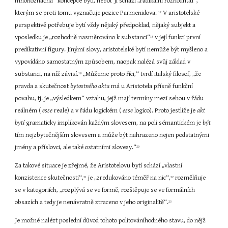
mnohoznačná“ koncepce bytí, neboť jí schází „radikální rozhodnutí“, 
kterým se proti tomu vyznačuje pozice Parmenidova. 
 V aristotelské 
17
perspektivě potřebuje bytí vždy nějaký předpoklad, nějaký subjekt a 
vposledku je „rozhodně nasměrováno k substanci“
 v její funkci první 
18
predikativní figury. Jinými slovy, aristotelské bytí nemůže být myšleno a 
vypovídáno samostatným způsobem, naopak nalézá svůj základ v 
substanci, na níž závisí.
 „Můžeme proto říci,“ tvrdí italský filosof, „že 
19
pravda a skutečnost 
bytostného aktu 
má u Aristotela přísně funkční 
povahu, tj. je „výsledkem“ vztahu, jejž mají termíny mezi sebou v řádu 
reálném ( 
esse 
reale) a v řádu logickém ( 
esse 
logico). Proto jestliže je 
akt 
bytí 
gramaticky implikován každým slovesem, na poli sémantickém je 
být 
tím nejzbytečnějším slovesem a může být nahrazeno nejen podstatnými 
jmény a příslovci, ale také ostatními slovesy.“
20
Za takové situace je zřejmé, že Aristotelovu bytí schází „vlastní 
konzistence skutečnosti“,
 je „zredukováno téměř na nic“,
 rozmělňuje 
21
22
se v kategoriích, „rozplývá se ve formě, rozštěpuje se ve formálních 
obsazích a tedy je nenávratně ztraceno v jeho originalitě“.
23
Je možné nalézt poslední důvod tohoto politováníhodného stavu, do nějž 