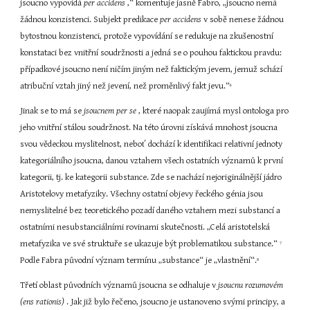
jsoucno vypovídá 
per accidens 
,“ komentuje jasně Fabro, „jsoucno nemá 
žádnou konzistenci. Subjekt predikace 
per accidens 
v sobě nenese žádnou 
bytostnou konzistenci, protože vypovídání se redukuje na zkušenostní 
konstataci bez vnitřní soudržnosti a jedná se o pouhou faktickou pravdu: 
případkové jsoucno není ničím jiným než faktickým jevem, jemuž schází 
atribuční vztah jiný než jevení, než proměnlivý fakt jevu.“
6
Jinak se to má se 
jsoucnem per se 
, které naopak zaujímá mysl ontologa pro 
jeho vnitřní stálou soudržnost. Na této úrovni získává mnohost jsoucna 
svou vědeckou myslitelnost, neboť dochází k identifikaci relativní jednoty 
kategoriálního jsoucna, danou vztahem všech ostatních významů k první 
kategorii, tj. ke kategorii substance. Zde se nachází nejoriginálnější jádro 
Aristotelovy metafyziky. Všechny ostatní objevy řeckého génia jsou 
nemyslitelné bez teoretického pozadí daného vztahem mezi substancí a 
ostatními nesubstanciálními rovinami skutečnosti. „Celá aristotelská 
metafyzika ve své struktuře se ukazuje být problematikou substance.“ 
7
Podle Fabra původní význam termínu „substance“ je „vlastnění“.
8
Třetí oblast původních významů jsoucna se odhaluje v 
jsoucnu rozumovém 
(ens rationis) 
. Jak již bylo řečeno, jsoucno je ustanoveno svými principy, a 