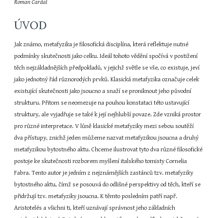
Roman Cardal
ÚVOD
Jak známo, metafyzika je filosofická disciplína, která reflektuje nutné 
podmínky skutečnosti jako celku. Ideál tohoto vědění spočívá v postižení 
těch nejzákladnějších předpokladů, v jejichž světle se vše, co existuje, jeví 
jako jednotný řád různorodých prvků. Klasická metafyzika označuje celek 
existující skutečnosti jako jsoucno a snaží se proniknout jeho původní 
strukturu. Přitom se neomezuje na pouhou konstataci této ustavující 
struktury, ale vyjadřuje se také k její nejhlubší povaze. Zde vzniká prostor 
pro různé interpretace. V lůně klasické metafyziky mezi sebou soutěží 
dva přístupy, znichž jeden můžeme nazvat metafyzikou jsoucna a druhý 
metafyzikou bytostného aktu. Chceme ilustrovat tyto dva různé filosofické 
postoje ke skutečnosti rozborem myšlení italského tomisty Cornelia 
Fabra. Tento autor je jedním z nejznámějších zastánců tzv. metafyziky 
bytostného aktu, čímž se posouvá do odlišné perspektivy od těch, kteří se 
přidržují tzv. metafyziky jsoucna. K těmto posledním patří např. 
Aristotelés a všichni ti, kteří uznávají správnost jeho základních 