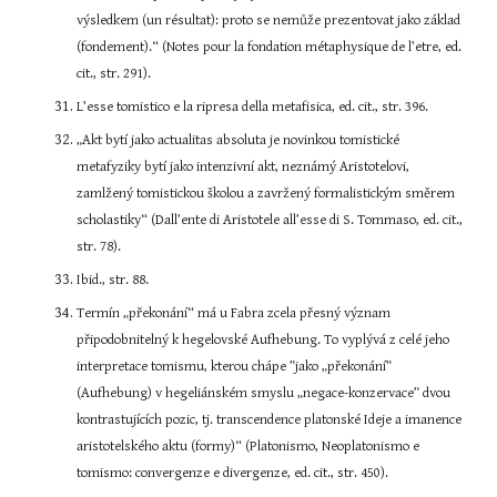
výsledkem (un résultat): proto se nemůže prezentovat jako základ 
(fondement).“ (Notes pour la fondation métaphysique de l’etre, ed. 
cit., str. 291).
L’esse tomistico e la ripresa della metafisica, ed. cit., str. 396.
„Akt bytí jako actualitas absoluta je novinkou tomistické 
metafyziky bytí jako intenzivní akt, neznámý Aristotelovi, 
zamlžený tomistickou školou a zavržený formalistickým směrem 
scholastiky“ (Dall’ente di Aristotele all’esse di S. Tommaso, ed. cit., 
str. 78).
Ibid., str. 88.
Termín „překonání“ má u Fabra zcela přesný význam 
připodobnitelný k hegelovské Aufhebung. To vyplývá z celé jeho 
interpretace tomismu, kterou chápe ”jako „překonání” 
(Aufhebung) v hegeliánském smyslu „negace-konzervace” dvou 
kontrastujících pozic, tj. transcendence platonské Ideje a imanence 
aristotelského aktu (formy)“ (Platonismo, Neoplatonismo e 
tomismo: convergenze e divergenze, ed. cit., str. 450).