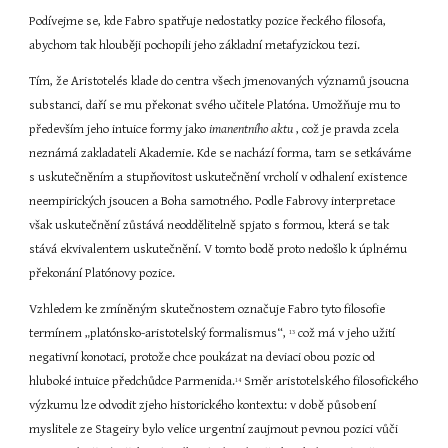
Podívejme se, kde Fabro spatřuje nedostatky pozice řeckého filosofa, 
abychom tak hlouběji pochopili jeho základní metafyzickou tezi.
Tím, že Aristotelés klade do centra všech jmenovaných významů jsoucna 
substanci, daří se mu překonat svého učitele Platóna. Umožňuje mu to 
především jeho intuice formy jako 
imanentního aktu 
, což je pravda zcela 
neznámá zakladateli Akademie. Kde se nachází forma, tam se setkáváme 
s uskutečněním a stupňovitost uskutečnění vrcholí v odhalení existence 
neempirických jsoucen a Boha samotného. Podle Fabrovy interpretace 
však uskutečnění zůstává neoddělitelně spjato s formou, která se tak 
stává ekvivalentem uskutečnění. V tomto bodě proto nedošlo k úplnému 
překonání Platónovy pozice.
Vzhledem ke zmíněným skutečnostem označuje Fabro tyto filosofie 
termínem „platónsko-aristotelský formalismus“, 
 což má v jeho užití 
13
negativní konotaci, protože chce poukázat na deviaci obou pozic od 
hluboké intuice předchůdce Parmenida.
 Směr aristotelského filosofického 
14
výzkumu lze odvodit zjeho historického kontextu: v době působení 
myslitele ze Stageiry bylo velice urgentní zaujmout pevnou pozici vůči 