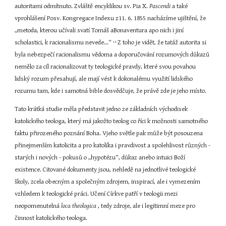
autoritami odmítnuto. Zvláště encyklikou sv. Pia X. 
Pascendi 
a také 
vprohlášení Posv. Kongregace Indexu z11. 6. 1855 nacházíme ujištění, že 
„metoda, kterou učívali svatí Tomáš aBonaventura apo nich i jiní 
scholastici, k racionalismu nevede...“ 
 Z toho je vidět, že tatáž autorita si 
14
byla nebezpečí racionalismu vědoma a doporučování rozumových důkazů 
nemělo za cíl racionalizovat ty teologické pravdy, které svou povahou 
lidský rozum přesahují, ale mají vést k dokonalému využití lidského 
rozumu tam, kde i samotná bible dosvědčuje, že právě zde je jeho místo.
Tato krátká studie měla představit jedno ze základních východisek 
katolického teologa, který má jakožto teolog co říci k možnosti samotného 
faktu přirozeného poznání Boha. Vjeho světle pak může být posouzena 
přinejmenším katolicita a pro katolíka i pravdivost a spolehlivost různých - 
starých i nových - pokusů o „hypotézu“, důkaz anebo intuici Boží 
existence. Citované dokumenty jsou, nehledě na jednotlivé teologické 
školy, zcela obecným a společným zdrojem, inspirací, ale i vymezením 
vzhledem k teologické práci. Učení Církve patří v teologii mezi 
neopomenutelná 
loca theologica 
, tedy zdroje, ale i legitimní meze pro 
činnost katolického teologa.