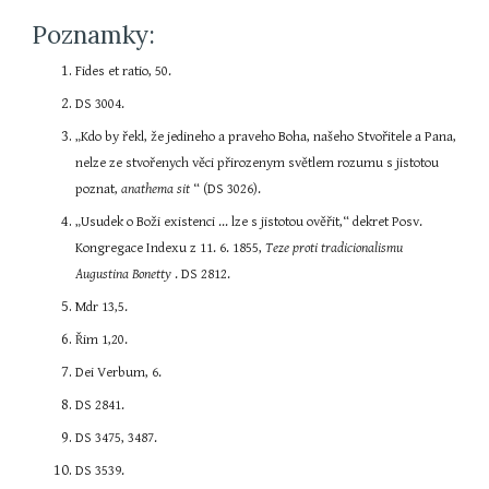
Poznamky:
Fides et ratio, 50.
DS 3004.
„Kdo by řekl, že jedineho a praveho Boha, našeho Stvořitele a Pana, 
nelze ze stvořenych věci přirozenym světlem rozumu s jistotou 
poznat, 
anathema sit 
“ (DS 3026).
„Usudek o Boži existenci ... lze s jistotou ověřit,“ dekret Posv. 
Kongregace Indexu z 11. 6. 1855, 
Teze proti tradicionalismu 
Augustina Bonetty 
. DS 2812.
Mdr 13,5.
Řim 1,20.
Dei Verbum, 6.
DS 2841.
DS 3475, 3487.
DS 3539.