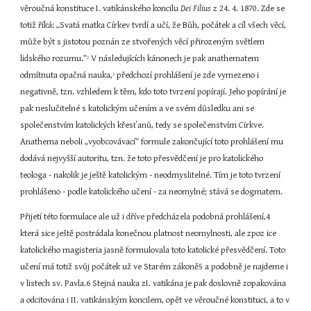
věroučná konstituce I. vatikánského koncilu 
Dei Filius 
z 24. 4. 1870. Zde se 
totiž říká: „Svatá matka Církev tvrdí a učí, že Bůh, počátek a cíl všech věcí, 
může být s jistotou poznán ze stvořených věcí přirozeným světlem 
lidského rozumu.”
 V následujících kánonech je pak anathematem 
2
odmítnuta opačná nauka,
 předchozí prohlášení je zde vymezeno i 
3
negativně, tzn. vzhledem k těm, kdo toto tvrzení popírají. Jeho popírání je 
pak neslučitelné s katolickým učením a ve svém důsledku ani se 
společenstvím katolických křesťanů, tedy se společenstvím Církve. 
Anathema neboli „vyobcovávací” formule zakončující toto prohlášení mu 
dodává nejvyšší autoritu, tzn. že toto přesvědčení je pro katolického 
teologa - nakolik je ještě katolickým - neodmyslitelné. Tím je toto tvrzení 
prohlášeno - podle katolického učení - za neomylné; stává se dogmatem.
Přijetí této formulace ale už i dříve předcházela podobná prohlášení,4 
která sice ještě postrádala konečnou platnost neomylnosti, ale zpoz ice 
katolického magisteria jasně formulovala toto katolické přesvědčení. Toto 
učení má totiž svůj počátek už ve Starém zákoně5 a podobně je najdeme i 
v listech sv. Pavla.6 Stejná nauka zI. vatikána je pak doslovně zopakována 
a odcitována i II. vatikánským koncilem, opět ve věroučné konstituci, a to v 