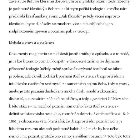
závěru, že Bůh, ke kterému dospívá přirozený lidský rozum (tedy filosofie) 
je podstatně identický s Bohem, se kterým počítá teologie a kterého nám 
předkládá křesťanské zjevení. „Bůh filosofů“ je tedy věcně naprosto 
identickou bytostí, ačkoliv se mnohem více a hlouběji odhaluje v 
nadpřirozeném zjevení a potažmo pak i v teologii.
Metoda 
a priori 
a 
a posteriori
Dokumenty magisteria se také dosti jasně zmiňují o způsobu a o metodě, 
jmiž lze k tomuto poznání dospět. Je všeobecně známo, že dějinami 
přirozené teologie (někdy méně správně nazývané teodicea) se táhne 
problém, zda člověk dochází k poznání Boží existence bezprostředním 
intuitivním nazřením své mysli, ze samotného pojmu Boha, tedy 
a priori 
, 
anebo je toto poznání důsledkem mnoha úvah, soudů a zkoumání, 
diskursů, usuzováním zúčinků na příčiny, a tedy 
a posteriori 
? Církev sice 
k této otázce - na rozdíl od poznání samotého faktu Boží existence - 
definitivní stanovisko nezaujala, nicméně v dekretu Svatého officia z 18. 9. 
1861 je odsouzena věta, která říká, že „bezprostřední poznání Boha je 
lidskému rozumu alespoň podstatně habituální, takže by bez něho 
nemohl nic poznat, protože ono samo je světlem rozumu“.
 Toto bylo totiž 
8