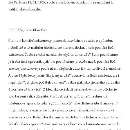
Dei Verbum 
z18. 11. 1965, spolu s výslovným odvoláním se na učení I. 
vatikánského koncilu.
7
Bůh bible, nebo filosofie?
Čteme-li koncilní dokumenty pozorně, dozvídáme se zde i o způsobu, 
neboli též o formálním hledisku, ze kterého docházíme k poznání Boží 
existence. Často se totiž namítá, že když tvrdíme, „že“ Boha poznáváme, 
je třeba také upřesnit, „jak“ ho poznáváme, protože např. poznání Boží 
esence jako takové je podle učení stejných autorit v tomto životě nemožné. 
A právě tyto texty jasně říkají, nejen „že“ poznáváme Boží existenci, ale i 
např. „jak“, tj. „jako počátek a cíl věcí“, a dále pak jako „jediného apravého 
Stvořitele aPána věcí“. Z hlediska celé další perspektivy nauky o Bohu je 
toto tvrzení velice důležité. Pro ilustraci jen připomeňme dnes už 
učebnicový spor o to, zda je „Bůh filosofů“ také „Bohem Abrahámovým“. 
Jinými slovy, je existence Boží - jakožto závěr filosofických úvah - také 
existencí onoho Boha, kterého můžeme ztotožnit s Bohem bible, s Bohem 
křesťanského zjevení? Uvedené texty církevních dokumentů nás vedou k 