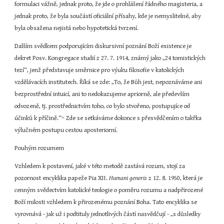
formulaci vážně, jednak proto, že jde o prohlášení řádného magisteria, a 
jednak proto, že byla součástí oficiální přísahy, kde je nemyslitelné, aby 
byla obsažena nejistá nebo hypotetická tvrzení.
Dalším svědkem podporujícím diskursivní poznání Boží existence je 
dekret Posv. Kongregace studií z 27. 7. 1914, známý jako „24 tomistických 
tezí“, jenž představuje směrnice pro výuku filosofie v katolických 
vzdělávacích institutech. Říká se zde: „To, že Bůh jest, nepoznáváme ani 
bezprostřední intuicí, ani to nedokazujeme apriorně, ale především 
odvozeně, tj. prostřednictvím toho, co bylo stvořeno, postupujíce od 
účinků k příčině.“
 Zde se setkáváme dokonce s přesvědčením o takřka 
11
výlučném postupu cestou aposteriorní.
Pouhým rozumem
Vzhledem k postavení, jaké v této metodě zastává rozum, stojí za 
pozornost encyklika papeže Pia XII. 
Humani generis 
z 12. 8. 1950, která je 
cenným svědectvím katolické teologie o poměru rozumu a nadpřirozené 
Boží milosti vzhledem k přirozenému poznání Boha. Tato encyklika se 
vyrovnává - jak už i podtituly jednotlivých částí nasvědčují - „s důsledky 