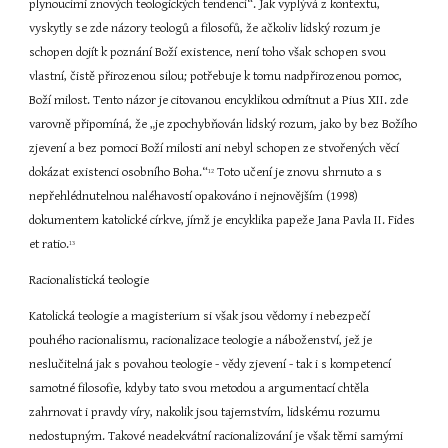
plynoucími znových teologických tendencí“. Jak vyplývá z kontextu, 
vyskytly se zde názory teologů a filosofů, že ačkoliv lidský rozum je 
schopen dojít k poznání Boží existence, není toho však schopen svou 
vlastní, čistě přirozenou silou; potřebuje k tomu nadpřirozenou pomoc, 
Boží milost. Tento názor je citovanou encyklikou odmítnut a Pius XII. zde 
varovně připomíná, že „je zpochybňován lidský rozum, jako by bez Božího 
zjevení a bez pomoci Boží milosti ani nebyl schopen ze stvořených věcí 
dokázat existenci osobního Boha.“
 Toto učení je znovu shrnuto a s 
12
nepřehlédnutelnou naléhavostí opakováno i nejnovějším (1998) 
dokumentem katolické církve, jímž je encyklika papeže Jana Pavla II. Fides 
et ratio.
13
Racionalistická teologie
Katolická teologie a magisterium si však jsou vědomy i nebezpečí 
pouhého racionalismu, racionalizace teologie a náboženství, jež je 
neslučitelná jak s povahou teologie - vědy zjevení - tak i s kompetencí 
samotné filosofie, kdyby tato svou metodou a argumentací chtěla 
zahrnovat i pravdy víry, nakolik jsou tajemstvím, lidskému rozumu 
nedostupným. Takové neadekvátní racionalizování je však těmi samými 