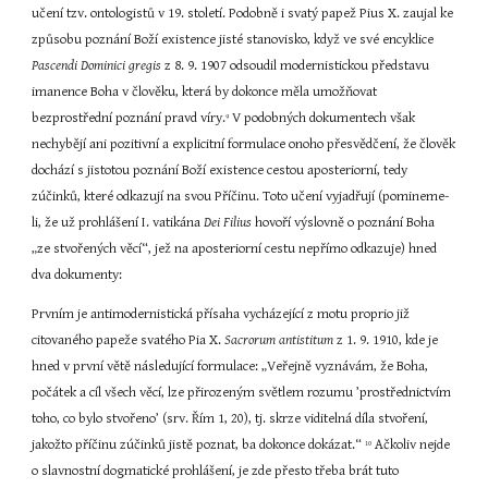
učení tzv. ontologistů v 19. století. Podobně i svatý papež Pius X. zaujal ke 
způsobu poznání Boží existence jisté stanovisko, když ve své encyklice 
Pascendi Dominici gregis 
z 8. 9. 1907 odsoudil modernistickou představu 
imanence Boha v člověku, která by dokonce měla umožňovat 
bezprostřední poznání pravd víry.
 V podobných dokumentech však 
9
nechybějí ani pozitivní a explicitní formulace onoho přesvědčení, že člověk 
dochází s jistotou poznání Boží existence cestou aposteriorní, tedy 
zúčinků, které odkazují na svou Příčinu. Toto učení vyjadřují (pomineme-
li, že už prohlášení I. vatikána 
Dei Filius 
hovoří výslovně o poznání Boha 
„ze stvořených věcí“, jež na aposteriorní cestu nepřímo odkazuje) hned 
dva dokumenty:
Prvním je antimodernistická přísaha vycházející z motu proprio již 
citovaného papeže svatého Pia X. 
Sacrorum antistitum 
z 1. 9. 1910, kde je 
hned v první větě následující formulace: „Veřejně vyznávám, že Boha, 
počátek a cíl všech věcí, lze přirozeným světlem rozumu ’prostřednictvím 
toho, co bylo stvořeno’ (srv. Řím 1, 20), tj. skrze viditelná díla stvoření, 
jakožto příčinu zúčinků jistě poznat, ba dokonce dokázat.“ 
 Ačkoliv nejde 
10
o slavnostní dogmatické prohlášení, je zde přesto třeba brát tuto 