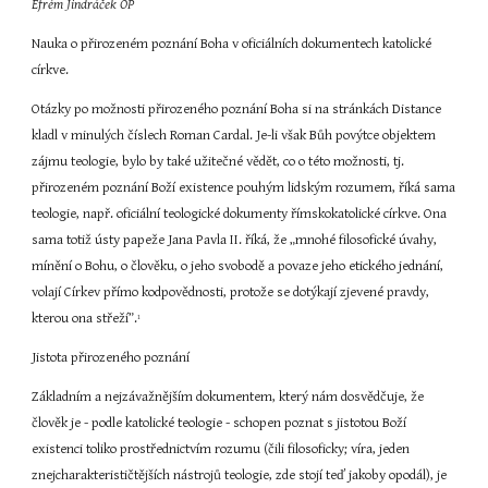
Efrém Jindráček OP
Nauka o přirozeném poznání Boha v oficiálních dokumentech katolické 
církve.
Otázky po možnosti přirozeného poznání Boha si na stránkách Distance 
kladl v minulých číslech Roman Cardal. Je-li však Bůh povýtce objektem 
zájmu teologie, bylo by také užitečné vědět, co o této možnosti, tj. 
přirozeném poznání Boží existence pouhým lidským rozumem, říká sama 
teologie, např. oficiální teologické dokumenty římskokatolické církve. Ona 
sama totiž ústy papeže Jana Pavla II. říká, že „mnohé filosofické úvahy, 
mínění o Bohu, o člověku, o jeho svobodě a povaze jeho etického jednání, 
volají Církev přímo kodpovědnosti, protože se dotýkají zjevené pravdy, 
kterou ona střeží”.
1
Jistota přirozeného poznání
Základním a nejzávažnějším dokumentem, který nám dosvědčuje, že 
člověk je - podle katolické teologie - schopen poznat s jistotou Boží 
existenci toliko prostřednictvím rozumu (čili filosoficky; víra, jeden 
znejcharakterističtějších nástrojů teologie, zde stojí teď jakoby opodál), je 