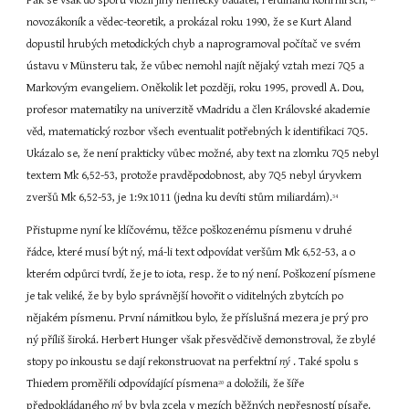
Pak se však do sporu vložil jiný německý badatel, Ferdinand Rohrhirsch, 
novozákoník a vědec-teoretik, a prokázal roku 1990, že se Kurt Aland 
dopustil hrubých metodických chyb a naprogramoval počítač ve svém 
ústavu v Münsteru tak, že vůbec nemohl najít nějaký vztah mezi 7Q5 a 
Markovým evangeliem. Oněkolik let později, roku 1995, provedl A. Dou, 
profesor matematiky na univerzitě vMadridu a člen Královské akademie 
věd, matematický rozbor všech eventualit potřebných k identifikaci 7Q5. 
Ukázalo se, že není prakticky vůbec možné, aby text na zlomku 7Q5 nebyl 
textem Mk 6,52-53, protože pravděpodobnost, aby 7Q5 nebyl úryvkem 
zveršů Mk 6,52-53, je 1:9x1011 (jedna ku devíti stům miliardám).
34
Přistupme nyní ke klíčovému, těžce poškozenému písmenu v druhé 
řádce, které musí být ný, má-li text odpovídat veršům Mk 6,52-53, a o 
kterém odpůrci tvrdí, že je to iota, resp. že to ný není. Poškození písmene 
je tak veliké, že by bylo správnější hovořit o viditelných zbytcích po 
nějakém písmenu. První námitkou bylo, že příslušná mezera je prý pro 
ný příliš široká. Herbert Hunger však přesvědčivě demonstroval, že zbylé 
stopy po inkoustu se dají rekonstruovat na perfektní 
ný 
. Také spolu s 
Thiedem proměřili odpovídající písmena
 a doložili, že šíře 
20
předpokládaného 
ný 
by byla zcela v mezích běžných nepřesností písaře. 