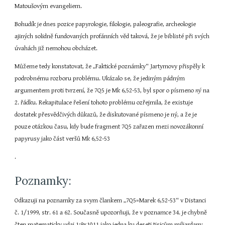
Matoušovým evangeliem.
Bohudík je dnes pozice papyrologie, filologie, paleografie, archeologie 
ajiných solidně fundovaných profánních věd taková, že je biblisté při svých 
úvahách již nemohou obcházet.
Můžeme tedy konstatovat, že „Faktické poznámky“ Jartymovy přispěly k 
podrobnému rozboru problému. Ukázalo se, že jediným pádným 
argumentem proti tvrzení, že 7Q5 je Mk 6,52-53, byl spor o písmeno 
ný 
na 
2. řádku. Rekapitulace řešení tohoto problému ozřejmila, že existuje 
dostatek přesvědčivých důkazů, že diskutované písmeno je ný, a že je 
pouze otázkou času, kdy bude fragment 7Q5 zařazen mezi novozákonní 
papyrusy jako část veršů Mk 6,52-53
.
Poznamky:
Odkazuji na poznamky za svym člankem „7Q5=Marek 6,52-53“ v Distanci 
č. 1/1999, str. 61 a 62. Současně upozorňuji, že v poznamce 34. je chybně 
čten matematicky udaj 1:9x1011 jako jedna ku deseti tisicům miliardam; 