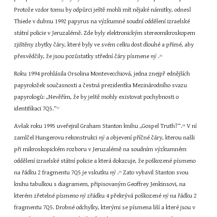
Protože vzdor tomu by odpůrci ještě mohli mít nějaké námitky, odnesl 
Thiede v dubnu 1992 papyrus na výzkumné soudní oddělení izraelské 
státní policie v Jeruzalémě. Zde byly elektronickým stereomikroskopem 
zjištěny zbytky čáry, které byly ve svém celku dost dlouhé a přímé, aby 
přesvědčily, že jsou pozůstatky střední čáry písmene 
ný 
.
25
Roku 1994 prohlásila Orsolina Montevecchiová, jedna znejpř ednějších 
papyroložek současnosti a čestná prezidentka Mezinárodního svazu 
papyrologů: „Nevěřím, že by ještě mohly existovat pochybnosti o 
identifikaci 7Q5.“
17
Avšak roku 1995 uveřejnil Graham Stanton knihu „Gospel Truth?“.
 V ní 
18
zamlčel Hungerovu rekonstrukci 
ný 
a objevení příčné čáry, kterou našli 
při mikroskopickém rozboru v Jeruzalémě na soudním výzkumném 
oddělení izraelské státní policie a která dokazuje, že poškozené písmeno 
na řádku 2 fragmentu 7Q5 je vskutku 
ný 
.
 Zato vybavil Stanton svou 
25
knihu tabulkou s diagramem, připisovaným Geoffrey Jenkinsovi, na 
kterém zřetelné písmeno 
ný 
zřádku 4 překrývá poškozené 
ný 
na řádku 2 
fragmentu 7Q5. Drobné odchylky, kterými se písmena liší a které jsou v 