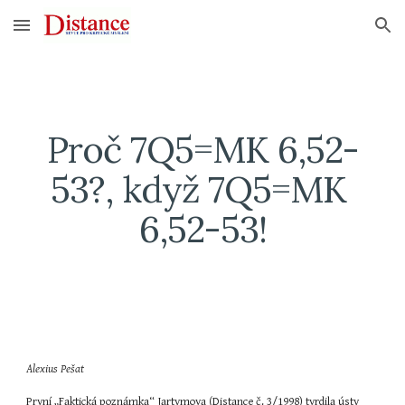
Skip to main content
Skip to navigation
Proč 7Q5=MK 6,52-
53?, když 7Q5=MK 
6,52-53!
Alexius Pešat
První „Faktická poznámka“ Jartymova (Distance č. 3/1998) tvrdila ústy 