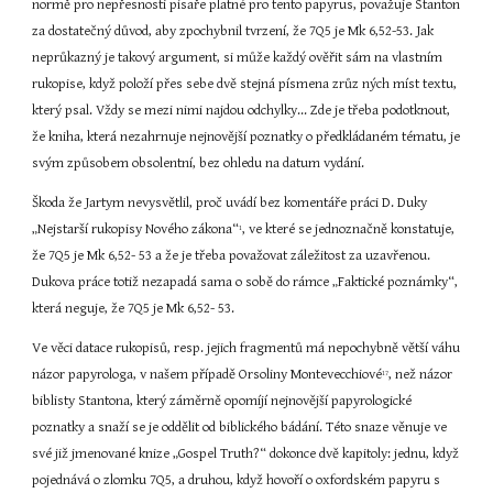
normě pro nepřesnosti písaře platné pro tento papyrus, považuje Stanton 
za dostatečný důvod, aby zpochybnil tvrzení, že 7Q5 je Mk 6,52-53. Jak 
neprůkazný je takový argument, si může každý ověřit sám na vlastním 
rukopise, když položí přes sebe dvě stejná písmena zrůz ných míst textu, 
který psal. Vždy se mezi nimi najdou odchylky... Zde je třeba podotknout, 
že kniha, která nezahrnuje nejnovější poznatky o předkládaném tématu, je 
svým způsobem obsolentní, bez ohledu na datum vydání.
Škoda že Jartym nevysvětlil, proč uvádí bez komentáře práci D. Duky 
„Nejstarší rukopisy Nového zákona“
, ve které se jednoznačně konstatuje, 
1
že 7Q5 je Mk 6,52- 53 a že je třeba považovat záležitost za uzavřenou. 
Dukova práce totiž nezapadá sama o sobě do rámce „Faktické poznámky“, 
která neguje, že 7Q5 je Mk 6,52- 53.
Ve věci datace rukopisů, resp. jejich fragmentů má nepochybně větší váhu 
názor papyrologa, v našem případě Orsoliny Montevecchiové
, než názor 
17
biblisty Stantona, který záměrně opomíjí nejnovější papyrologické 
poznatky a snaží se je oddělit od biblického bádání. Této snaze věnuje ve 
své již jmenované knize „Gospel Truth?“ dokonce dvě kapitoly: jednu, když 
pojednává o zlomku 7Q5, a druhou, když hovoří o oxfordském papyru s 