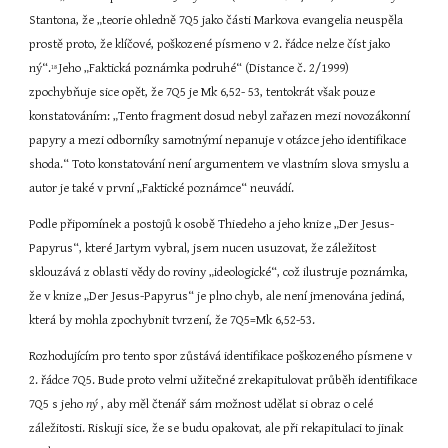
Stantona, že „teorie ohledně 7Q5 jako části Markova evangelia neuspěla 
prostě proto, že klíčové, poškozené písmeno v 2. řádce nelze číst jako 
ný“.
Jeho „Faktická poznámka podruhé“ (Distance č. 2/1999) 
18 
zpochybňuje sice opět, že 7Q5 je Mk 6,52- 53, tentokrát však pouze 
konstatováním: „Tento fragment dosud nebyl zařazen mezi novozákonní 
papyry a mezi odborníky samotnýmí nepanuje v otázce jeho identifikace 
shoda.“ Toto konstatování není argumentem ve vlastním slova smyslu a 
autor je také v první „Faktické poznámce“ neuvádí.
Podle připomínek a postojů k osobě Thiedeho a jeho knize „Der Jesus-
Papyrus“, které Jartym vybral, jsem nucen usuzovat, že záležitost 
sklouzává z oblasti vědy do roviny „ideologické“, což ilustruje poznámka, 
že v knize „Der Jesus-Papyrus“ je plno chyb, ale není jmenována jediná, 
která by mohla zpochybnit tvrzení, že 7Q5=Mk 6,52-53.
Rozhodujícím pro tento spor zůstává identifikace poškozeného písmene v 
2. řádce 7Q5. Bude proto velmi užitečné zrekapitulovat průběh identifikace 
7Q5 s jeho 
ný 
, aby měl čtenář sám možnost udělat si obraz o celé 
záležitosti. Riskuji sice, že se budu opakovat, ale při rekapitulaci to jinak 