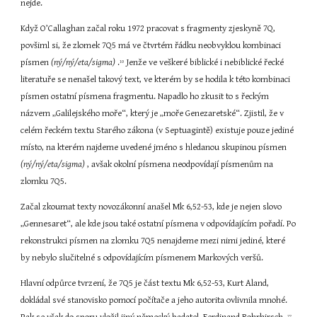
nejde.
Když O’Callaghan začal roku 1972 pracovat s fragmenty zjeskyně 7Q, 
povšiml si, že zlomek 7Q5 má ve čtvrtém řádku neobvyklou kombinaci 
písmen 
(ný/ný/eta/sigma) 
.
 Jenže ve veškeré biblické i nebiblické řecké 
10
literatuře se nenašel takový text, ve kterém by se hodila k této kombinaci 
písmen ostatní písmena fragmentu. Napadlo ho zkusit to s řeckým 
názvem „Galilejského moře“, který je „moře Genezaretské“. Zjistil, že v 
celém řeckém textu Starého zákona (v Septuagintě) existuje pouze jediné 
místo, na kterém najdeme uvedené jméno s hledanou skupinou písmen 
(ný/ný/eta/sigma) 
, avšak okolní písmena neodpovídají písmenům na 
zlomku 7Q5.
Začal zkoumat texty novozákonní anašel Mk 6,52-53, kde je nejen slovo 
„Gennesaret“, ale kde jsou také ostatní písmena v odpovídajícím pořadí. Po 
rekonstrukci písmen na zlomku 7Q5 nenajdeme mezi nimi jediné, které 
by nebylo slučitelné s odpovídajícím písmenem Markových veršů.
Hlavní odpůrce tvrzení, že 7Q5 je část textu Mk 6,52-53, Kurt Aland, 
dokládal své stanovisko pomocí počítače a jeho autorita ovlivnila mnohé. 
27