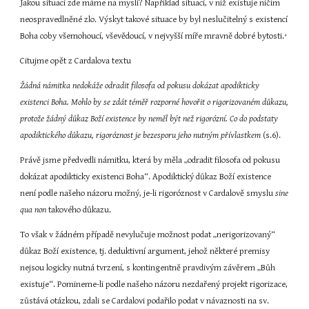
Jakou situaci zde máme na mysli? Například situaci, v níž existuje ničím 
neospravedlněné zlo. Výskyt takové situace by byl neslučitelný s existencí 
Boha coby všemohoucí, vševědoucí, v nejvyšší míře mravně dobré bytosti.
4
Citujme opět z Cardalova textu
Žádná námitka nedokáže odradit filosofa od pokusu dokázat apodikticky 
existenci Boha. Mohlo by se zdát téměř rozporné hovořit o rigorizovaném důkazu, 
protože žádný důkaz Boží existence by neměl být než rigorózní. Co do podstaty 
apodiktického důkazu, rigoróznost je bezesporu jeho nutným přívlastkem 
(s.6).
Právě jsme předvedli námitku, která by měla „odradit filosofa od pokusu 
dokázat apodikticky existenci Boha“. Apodiktický důkaz Boží existence 
není podle našeho názoru možný, je-li rigoróznost v Cardalově smyslu 
sine 
qua non 
takového důkazu.
To však v žádném případě nevylučuje možnost podat „nerigorizovaný“ 
důkaz Boží existence, tj. deduktivní argument, jehož některé premisy 
nejsou logicky nutná tvrzení, s kontingentně pravdivým závěrem „Bůh 
existuje“. Pomineme-li podle našeho názoru nezdařený projekt rigorizace, 
zůstává otázkou, zdali se Cardalovi podařilo podat v návaznosti na sv. 