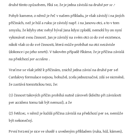
druhé tímto způsobem, říká se, že je jedna závislá na druhé 
per se 
.
6
Pohyb kamene, o němž je řeč v našem příkladu, je však závislý i na jiných 
příčinách, než je hůl a ruka: je závislý např. i na Janovu otci, a to v tom 
smyslu, že kdyby otec nebyl býval Jana kdysi zplodil, nemohl by on nyní 
vykonávat svou činnost. Jan je závislý na svém otci co do své existence, 
nikoli však co do své činnosti, která může probíhat na otci nezávisle 
(dokonce i po jeho smrti). V takovém případě říkáme, že je příčina závislá 
na předchozí 
per accidens 
.
Vraťme se však ještě k příčinám, znichž jedna závisí na druhé per se! 
Cardalovy formulace nejsou, bohužel, zcela jednoznačné, zdá se nicméně, 
že zastává tomistickou tezi, že:
(1) činnost takových příčin probíhá nutně zároveň (kdežto při závislosti 
per accidens tomu tak být nemusí), a že
(2) řetězec, v němž je každá příčina závislá na předchozí per se, nemůže 
být nekonečný.
První tvrzení je sice ve shodě s uvedeným příkladem (ruka, hůl, kámen), 