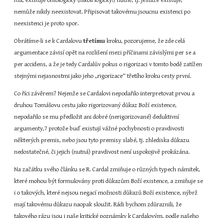
má, existuje ontologicky (nikoli logicky!) nutně, tj. jestliže existuje, 
nemůže nikdy neexistovat. Připisovat takovému jsoucnu existenci po 
neexistenci je proto spor.
Obrátíme-li se k Cardalovu 
třetímu
 kroku, pozorujeme, že zde celá 
argumentace závisí opět na rozlišení mezi příčinami závislými per se a 
per accidens, a že je tedy Cardalův pokus o rigorizaci v tomto bodě zatížen 
stejnými nejasnostmi jako jeho „rigorizace“ třetího kroku cesty první.
Co říci závěrem? Nejenže se Cardalovi nepodařilo interpretovat prvou a 
druhou Tomášovu cestu jako rigorizovaný důkaz Boží existence, 
nepodařilo se mu předložit ani dobré (nerigorizované) deduktivní 
argumenty,7 protože buď existují vážné pochybnosti o pravdivosti 
některých premis, nebo jsou tyto premisy slabé, tj. zhlediska důkazu 
nedostatečné, či jejich (nutná) pravdivost není uspokojivě prokázána.
Na začátku svého článku se R. Cardal zmiňuje o různých typech námitek, 
které mohou být formulovány proti důkazům Boží existence, a zmiňuje se 
i o takových, které nejsou negací možnosti důkazů Boží existence, nýbrž 
mají takovému důkazu naopak sloužit. Rádi bychom zdůraznili, že 
takového rázu jsou i naše kritické poznámky k Cardalovým, podle našeho 