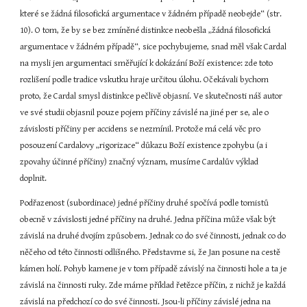
které se žádná filosofická argumentace v žádném případě neobejde“ (str. 
10). O tom, že by se bez zmíněné distinkce neobešla „žádná filosofická 
argumentace v žádném případě“, sice pochybujeme, snad měl však Cardal 
na mysli jen argumentaci směřující k dokázání Boží existence: zde toto 
rozlišení podle tradice vskutku hraje určitou úlohu. Očekávali bychom 
proto, že Cardal smysl distinkce pečlivě objasní. Ve skutečnosti náš autor 
ve své studii objasnil pouze pojem příčiny závislé na jiné per se, ale o 
závislosti příčiny per accidens se nezmínil. Protože má celá věc pro 
posouzení Cardalovy „rigorizace“ důkazu Boží existence zpohybu (a i 
zpovahy účinné příčiny) značný význam, musíme Cardalův výklad 
doplnit.
Podřazenost (subordinace) jedné příčiny druhé spočívá podle tomistů 
obecně v závislosti jedné příčiny na druhé. Jedna příčina může však být 
závislá na druhé dvojím způsobem. Jednak co do své činnosti, jednak co do 
něčeho od této činnosti odlišného. Představme si, že Jan posune na cestě 
kámen holí. Pohyb kamene je v tom případě závislý na činnosti hole a ta je 
závislá na činnosti ruky. Zde máme příklad řetězce příčin, z nichž je každá 
závislá na předchozí co do své činnosti. Jsou-li příčiny závislé jedna na 