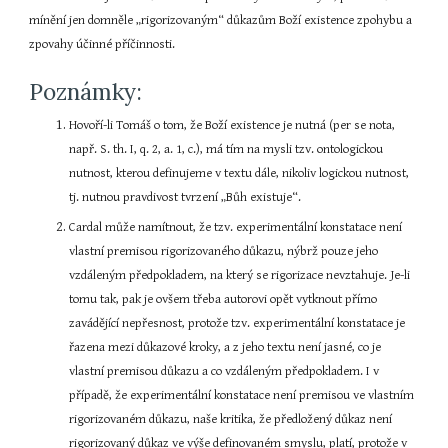
mínění jen domněle „rigorizovaným“ důkazům Boží existence zpohybu a 
zpovahy účinné příčinnosti.
Poznámky:
Hovoří-li Tomáš o tom, že Boží existence je nutná (per se nota, 
např. S. th. I, q. 2, a. 1, c.), má tím na mysli tzv. ontologickou 
nutnost, kterou definujeme v textu dále, nikoliv logickou nutnost, 
tj. nutnou pravdivost tvrzení „Bůh existuje“.
Cardal může namítnout, že tzv. experimentální konstatace není 
vlastní premisou rigorizovaného důkazu, nýbrž pouze jeho 
vzdáleným předpokladem, na který se rigorizace nevztahuje. Je-li 
tomu tak, pak je ovšem třeba autorovi opět vytknout přímo 
zavádějící nepřesnost, protože tzv. experimentální konstatace je 
řazena mezi důkazové kroky, a z jeho textu není jasné, co je 
vlastní premisou důkazu a co vzdáleným předpokladem. I v 
případě, že experimentální konstatace není premisou ve vlastním 
rigorizovaném důkazu, naše kritika, že předložený důkaz není 
rigorizovaný důkaz ve výše definovaném smyslu, platí, protože v 