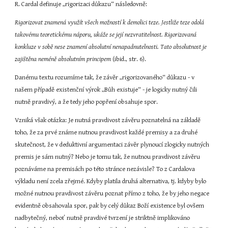
R. Cardal definuje „rigorizaci důkazu“ následovně:
Rigorizovat znamená využít všech možností k demolici teze. Jestliže teze odolá 
takovému teoretickému náporu, ukáže se její nezvratitelnost. Rigorizovaná 
konkluze v sobě nese znamení absolutní nenapadnutelnosti. Tato absolutnost je 
zajištěna neméně absolutním principem 
(ibid., str. 6).
Danému textu rozumíme tak, že závěr „rigorizovaného“ důkazu - v 
našem případě existenční výrok „Bůh existuje“ - je logicky nutný čili 
nutně pravdivý, a že tedy jeho popření obsahuje spor.
Vzniká však otázka: Je nutná pravdivost závěru poznatelná na základě 
toho, že za prvé známe nutnou pravdivost každé premisy a za druhé 
skutečnost, že v deduktivní argumentaci závěr plynoucí zlogicky nutných 
premis je sám nutný? Nebo je tomu tak, že nutnou pravdivost závěru 
poznáváme na premisách po této stránce nezávisle? To z Cardalova 
výkladu není zcela zřejmé. Kdyby platila druhá alternativa, tj. kdyby bylo 
možné nutnou pravdivost závěru poznat přímo z toho, že by jeho negace 
evidentně obsahovala spor, pak by celý důkaz Boží existence byl ovšem 
nadbytečný, neboť nutně pravdivé tvrzení je striktně implikováno 