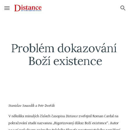
Skip to main content
Skip to navigation
Problém dokazování 
Boží existence
Stanislav Sousedík a Petr Dvořák
V několika minulých číslech časopisu 
Distance 
zveřejnil Roman Cardal na 
pokračování studii nazvanou „Rigorizovaný důkaz Boží existence“. Autor 