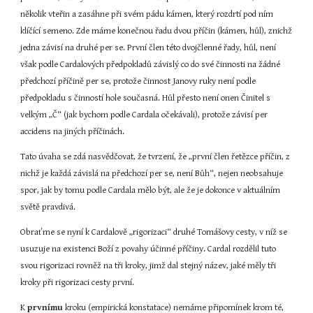
několik vteřin a zasáhne při svém pádu kámen, který rozdrtí pod ním 
klíčící semeno. Zde máme konečnou řadu dvou příčin (kámen, hůl), znichž 
jedna závisí na druhé per se. První člen této dvojčlenné řady, hůl, není 
však podle Cardalových předpokladů závislý co do své činnosti na žádné 
předchozí příčině per se, protože činnost Janovy ruky není podle 
předpokladu s činností hole současná. Hůl přesto není onen Činitel s 
velkým „Č“ (jak bychom podle Cardala očekávali), protože závisí per 
accidens na jiných příčinách.
Tato úvaha se zdá nasvědčovat, že tvrzení, že „první člen řetězce příčin, z 
nichž je každá závislá na předchozí per se, není Bůh“, nejen neobsahuje 
spor, jak by tomu podle Cardala mělo být, ale že je dokonce v aktuálním 
světě pravdivá.
Obraťme se nyní k Cardalově „rigorizaci“ druhé Tomášovy cesty, v níž se 
usuzuje na existenci Boží z povahy účinné příčiny. Cardal rozdělil tuto 
svou rigorizaci rovněž na tři kroky, jimž dal stejný název, jaké měly tři 
kroky při rigorizaci cesty první.
K 
prvnímu
 kroku (empirická konstatace) nemáme připomínek krom té, 