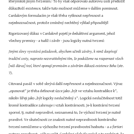
kterýmkoli jiným tvrzením.
 To by však odporovalo autorovu úsilí předložit 
1
důkazBoží existence, takže tuto možnost můžeme v dalším pominout. 
Cardalovým formulacím je však třeba vytknout nepřesnost a 
nejednoznačnost, protože zmíněný nechtěný výklad připouštějí!
Rigorizovaný důkaz v Cardalově pojetí je deduktivní argument, jehož 
všechny premisy - a tudíž i závěr - jsou logicky nutná tvrzení:
Jinými slovy vyvstává požadavek, abychom učinili závěry, k nimž dospívají 
tradiční cesty, naprosto nezvratitelnými tím, že poukážeme na rozpornost všech 
[náš důraz] tezí, které oponují premisám a závěrům důkazů existence Boha 
(str. 
7).
Citovaná pasáž v sobě skrývá další nepřesnost a nejednoznačnost. Výraz 
„oponovat“ je třeba definovat úzce jako „být ve vztahu kontradikce k“, 
nikoliv šířeji jako „být logicky neslučitelný s“. Logická neslučitelnost totiž 
kromě kontradikce zahrnuje i vztah kontrárnosti. Je-li kontrární tvrzení 
sporné, tj. nutně nepravdivé, neznamená to, že výchozí tvrzení je nutně 
pravdivé. Ve skutečnosti ze znalosti nutné nepravdivosti kontrárního 
tvrzení nemůžeme u výchozího tvrzení pravdivostní hodnotu - a 
a fortiori 