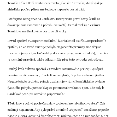
Tomáše důkaz Boží existence v tomto „slabším“ smyslu, který však je 
zhlediska potřeb přirozené teologie naprosto dostačující.
Podívejme se nejprve na Cardalovu interpretaci první cesty (v níž se 
dokazuje Boží existence z pohybu ve světě). Cardal rozlišuje v rámci 
Tomášova myšlenkového postupu tři kroky.
První
 spočívá v „experimentálním“ (Cardal chtěl asi říci „empirickém“) 
zjištění, že ve světě existuje pohyb. Negace této premisy sice zřejmě 
neobsahuje spor (jak to Cardal podle svého programu požaduje), premisa 
je nicméně pravdivá, takže důkaz může přes tuto výhradu pokračovat.
Druhý
 krok důkazu spočívá v zavedení rozumového principu 
quidquid 
movetur ab alio movetur 
, tj. cokoli se pohybuje, je pohybováno od jiného. 
Negace tohoto druhého principu zahrnuje v rámci tomistického výkladu 
fyzického pohybu pomocí dvojice potence/akt vskutku spor. Zde tedy k 
Cardalově postupu nemáme připomínek.
5
Třetí
 krok spočívá podle Cardala v „objevení nehybného hybatele“. Zde 
začínají nejasnosti. Aby bylo právě zmíněné „objevení“ dosaženo, je podle 
našeho autora „povinná distinkce mezi příčinou per se a per accidens, bez 