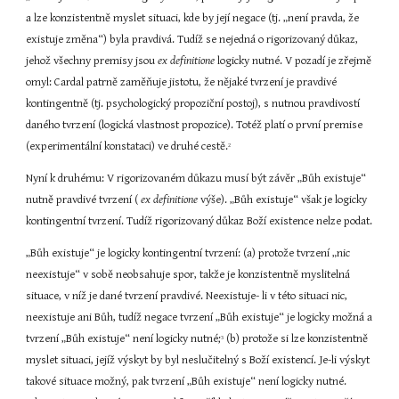
a lze konzistentně myslet situaci, kde by její negace (tj. „není pravda, že 
existuje změna“) byla pravdivá. Tudíž se nejedná o rigorizovaný důkaz, 
jehož všechny premisy jsou 
ex definitione 
logicky nutné. V pozadí je zřejmě 
omyl: Cardal patrně zaměňuje jistotu, že nějaké tvrzení je pravdivé 
kontingentně (tj. psychologický propoziční postoj), s nutnou pravdivostí 
daného tvrzení (logická vlastnost propozice). Totéž platí o první premise 
(experimentální konstataci) ve druhé cestě.
2
Nyní k druhému: V rigorizovaném důkazu musí být závěr „Bůh existuje“ 
nutně pravdivé tvrzení ( 
ex definitione 
výše). „Bůh existuje“ však je logicky 
kontingentní tvrzení. Tudíž rigorizovaný důkaz Boží existence nelze podat.
„Bůh existuje“ je logicky kontingentní tvrzení: (a) protože tvrzení „nic 
neexistuje“ v sobě neobsahuje spor, takže je konzistentně myslitelná 
situace, v níž je dané tvrzení pravdivé. Neexistuje- li v této situaci nic, 
neexistuje ani Bůh, tudíž negace tvrzení „Bůh existuje“ je logicky možná a 
tvrzení „Bůh existuje“ není logicky nutné;
 (b) protože si lze konzistentně 
3
myslet situaci, jejíž výskyt by byl neslučitelný s Boží existencí. Je-li výskyt 
takové situace možný, pak tvrzení „Bůh existuje“ není logicky nutné. 