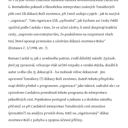
se v ní pod vlivem známého italského filosofa novotomistického zaměření 
G. Bontadiniho pokouší o filosofickou interpretaci známých Tomášových 
pěti cest čili důkazů Boží existence, při čemž usiluje o jejich - jak to nazývá 
- „rigorizaci“. Tato rigorizace (čili „zpřísnění“, jak bychom asi česky řekli) 
spočívá podle Cardala v tom, že se učiní závěry, k nimž dospívají tradiční 
cesty, „naprosto nezvratnými tím, že poukážeme na rozpornost všech 
tezí, které oponují premisám a závěrům důkazů existence Boha“ 
(Distance č. 3/1998, str. 7).
Roman Cardal si, jak z uvedeného patrno, zvolil důležitý námět. Způsob, 
jímž jej zpracoval, vzbuzuje však určité rozpaky a vzniká otázka, dosáhl-li 
autor svého cíle, tj. dokazují-li - ba mohouli vůbec dokazovat - jím 
upravené Tomášovy (?) důkazy Boží existenci. Autoři tohoto příspěvku 
mají obtíže předně s programem „rigorizace“ jako takové, zadruhé ale i se 
způsobem Cardalova promítnutí tohoto programu do interpretace 
jednotlivých cest. Pojednáme postupně o jednom a o druhém námětu, 
přičemž se při Cardalově interpretaci Tomášových cest omezíme 
(prozatím?) na analýzu prvních dvou, totiž na „rigorizovaný“ důkaz 
existence Boží z pohybu a zpojmu účinné příčiny.