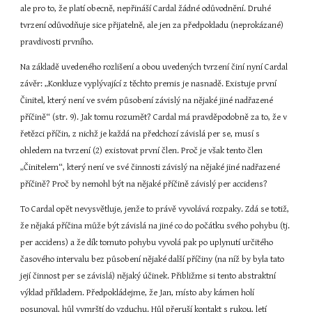
ale pro to, že platí obecně, nepřináší Cardal žádné odůvodnění. Druhé 
tvrzení odůvodňuje sice přijatelně, ale jen za předpokladu (neprokázané) 
pravdivosti prvního.
Na základě uvedeného rozlišení a obou uvedených tvrzení činí nyní Cardal 
závěr: „Konkluze vyplývající z těchto premis je nasnadě. Existuje první 
Činitel, který není ve svém působení závislý na nějaké jiné nadřazené 
příčině“ (str. 9). Jak tomu rozumět? Cardal má pravděpodobně za to, že v 
řetězci příčin, z nichž je každá na předchozí závislá per se, musí s 
ohledem na tvrzení (2) existovat první člen. Proč je však tento člen 
„Činitelem“, který není ve své činnosti závislý na nějaké jiné nadřazené 
příčině? Proč by nemohl být na nějaké příčině závislý per accidens?
To Cardal opět nevysvětluje, jenže to právě vyvolává rozpaky. Zdá se totiž, 
že nějaká příčina může být závislá na jiné co do počátku svého pohybu (tj. 
per accidens) a že dík tomuto pohybu vyvolá pak po uplynutí určitého 
časového intervalu bez působení nějaké další příčiny (na níž by byla tato 
její činnost per se závislá) nějaký účinek. Přibližme si tento abstraktní 
výklad příkladem. Předpokládejme, že Jan, místo aby kámen holí 
posunoval, hůl vymrští do vzduchu. Hůl přeruší kontakt s rukou, letí 