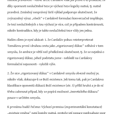
nutnou pravdivost - vůbec určit. Cardalovi však jde právě o to prokázat, že 
díky spornosti neslučitelné teze je výchozí teze logicky nutná, tj. nutně 
pravdivá. Zmíněný nesprávný širší výklad podporuje skutečnost, že 
zvýrazněný výraz „všech“ v Cardalově formulaci konverzačně implikuje, 
že tezí neslučitelných s tou výchozí je více, což je případem kontrárnosti, 
nikoliv kontradikce, kdy je takto neslučitelná teze vždy jen jedna.
Naším cílem je nyní ukázat: 1. že Cardalův pokus reinterpretovat 
Tomášovu první i druhou cestu jako „rigorizovaný důkaz“ selhává v tom 
smyslu, že ambice je větší než předložená skutečnost, tj. že se nejedná o 
rigorizovaný důkaz, jehož podstatu jsme - nehledě na Cardalovy 
formulační nejasnosti - vyložili výše.
2. Že sice „rigorizovaný důkaz“ v Cardalově smyslu obecně možný je, 
nikoliv však, dokazuje-li se Boží existence. Jeli tomu tak, pak je Cardalova 
klasifikace oponentů důkazů Boží existence (str. 5) příliš hrubá a je do ní 
třeba zahrnout případ, kdy se popírá možnost „teoretického důkazu“ 
pouze v určitém smyslu.
K prvnímu budiž řečeno: Výchozí premisa (experimentální konstatace) 
„existuje změna“ není logicky nutná, protože její negace neobsahuje spor 