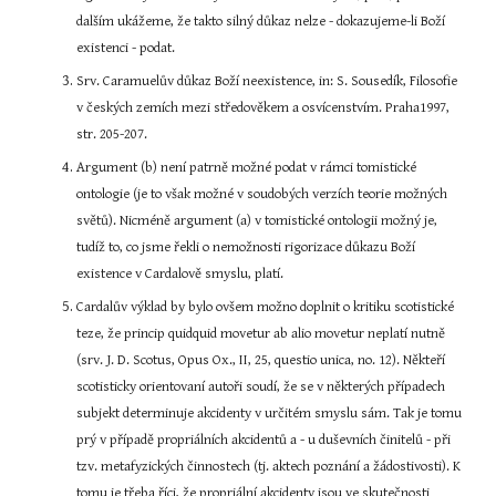
dalším ukážeme, že takto silný důkaz nelze - dokazujeme-li Boží 
existenci - podat.
Srv. Caramuelův důkaz Boží neexistence, in: S. Sousedík, Filosofie 
v českých zemích mezi středověkem a osvícenstvím. Praha1997, 
str. 205-207.
Argument (b) není patrně možné podat v rámci tomistické 
ontologie (je to však možné v soudobých verzích teorie možných 
světů). Nicméně argument (a) v tomistické ontologii možný je, 
tudíž to, co jsme řekli o nemožnosti rigorizace důkazu Boží 
existence v Cardalově smyslu, platí.
Cardalův výklad by bylo ovšem možno doplnit o kritiku scotistické 
teze, že princip quidquid movetur ab alio movetur neplatí nutně 
(srv. J. D. Scotus, Opus Ox., II, 25, questio unica, no. 12). Někteří 
scotisticky orientovaní autoři soudí, že se v některých případech 
subjekt determinuje akcidenty v určitém smyslu sám. Tak je tomu 
prý v případě propriálních akcidentů a - u duševních činitelů - při 
tzv. metafyzických činnostech (tj. aktech poznání a žádostivosti). K 
tomu je třeba říci, že propriální akcidenty jsou ve skutečnosti 