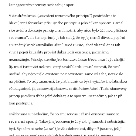
že negace této premisy neobsahuje spor.
V 
druhém
 kroku („zavedení rozumového principu“) postrádáme to 
hlavní, totiž formulaci příslušného principu a jeho důkaz sporem. Cardal 
sice uvádí a dokazuje princip „není možné, aby něco bylo účinnou příčinou 
sebe sama“, ale tento princip je tak slabý, že by jej neměl důvodu popírat 
ani známý kritik kauzálního učení David Hume, jehož vlastní, dnes tak 
vlivné pojetí kauzality provést důkaz Boží existence, jak známo, 
neumožňuje. Princip, kterého je k tomuto důkazu třeba, musí být silnější 
(tj. musí tvrdit víc) než ten, který zavádí Cardal: musí stanovit, že není 
možné, aby něco mělo existenci po neexistenci samo od sebe, nezávisle 
na příčině. To tedy znamená, že platí nutně, co bývá vyjadřováno latinskou 
větou 
quidquid fit, causam efficientem a se distinctam habet 
. Takto stanovený 
princip je ovšem třeba ještě dokázat, a to sporem. Naznačíme, jak se při 
tom postupuje.
Uvědomme si především, že pojem jsoucna, jež má existenci samo od 
sebe, není sporný. Takovým jsoucnem je čirý akt, tj. samotné subsistující 
bytí. Být sám od sebe („a se“) je však dokonalost, díky níž jsoucno, jež ji 