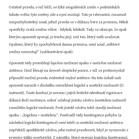
Ostatně pravda, o niž běží, se týká singulárních změn v podmínkách 
tohoto světa: tyto změny zde a nyní existují. Toto je relevantní, rozumně 
nezpochybnitelný soud, jehož pravda se v důkazu bere za premisu. Nikoli 
specificky vzatá změna vůbec - kdykoli, kdekoli. Tady se ukazuje, že opak 
kterým oponenti operují, je trochu jiný, než ten, který měli uvažovat. 
Opakem, který by zpochybňoval danou premisu, není soud „některé 
změny neexistují“ (subkontrární opak).
Oponenti tedy proměňují 
logickou 
možnost opaku v 
noetickou 
možnost 
antiteze, čímž klesají na úroveň skeptické pozice, v níž se protismyslně 
připouští možná pravda evidentně mylné antiteze. Na toto úskalí naši 
oponenti narazili v důsledku nerozlišení logické a noetické možnosti (či 
nutnosti). Touto konfuzí je neseno i jejich kritické odmítnutí rigorizace 
důkazů Boží existence, neboť oslabují jistotu závěru (noetickou nutnost) 
zneužitím logické možnosti. Proti jistotě závěru totiž stavějí možnost 
opaku - „logickou = noetickou“. Poněvadž tedy kontingence pohybu (a 
následná logická kontingence) není totéž co noetická možnost antiteze, 
nepřekáží apodikticitě závěru, jeho nutné pravdivosti, když je vyvozován z 
premisy toliko asertorické. Z námitky, která operuje logickou kontingencí, 