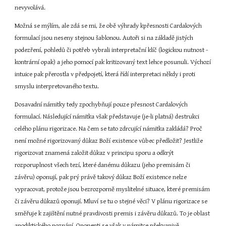
nevyvolává.
Možná se mýlím, ale zdá se mi, že obě výhrady kpřesnosti Cardalových 
formulací jsou neseny stejnou šablonou. Autoři si na základě jistých 
podezření, pohledů či potřeb vybrali interpretační klíč (logickou nutnost - 
kontrární opak) a jeho pomocí pak kritizovaný text lehce posunuli. Výchozí 
intuice pak přerostla v předpojetí, která řídí interpretaci někdy i proti 
smyslu interpretovaného textu.
Dosavadní námitky tedy zpochybňují pouze přesnost Cardalových 
formulací. Následující námitka však představuje (je-li platná) destrukci 
celého plánu rigorizace. Na čem se tato zdrcující námitka zakládá? Proč 
není možné rigorizovaný důkaz Boží existence vůbec předložit? Jestliže 
rigorizovat znamená založit důkaz v principu sporu a odkrýt 
rozporuplnost všech tezí, které danému důkazu (jeho premisám či 
závěru) oponují, pak prý právě takový důkaz Boží existence nelze 
vypracovat, protože jsou bezrozporně myslitelné situace, které premisám 
či závěru důkazů oponují. Mluví se tu o stejné věci? V plánu rigorizace se 
směřuje k zajištění nutné pravdivosti premis i závěru důkazů. To je oblast 
apodiktického poznání. Oponenti se však v námitce překvapivě 