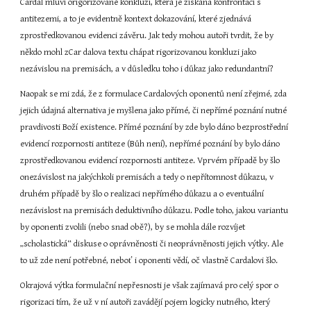
Cardal mluví origorizované konkluzi, která je získána konfrontací s 
antitezemi, a to je evidentně kontext dokazování, které zjednává 
zprostředkovanou evidenci závěru. Jak tedy mohou autoři tvrdit, že by 
někdo mohl zCar dalova textu chápat rigorizovanou konkluzi jako 
nezávislou na premisách, a v důsledku toho i důkaz jako redundantní?
Naopak se mi zdá, že z formulace Cardalových oponentů není zřejmé, zda 
jejich údajná alternativa je myšlena jako přímé, či nepřímé poznání nutné 
pravdivosti Boží existence. Přímé poznání by zde bylo dáno bezprostřední 
evidencí rozpornosti antiteze (Bůh není), nepřímé poznání by bylo dáno 
zprostředkovanou evidencí rozpornosti antiteze. Vprvém případě by šlo 
onezávislost na jakýchkoli premisách a tedy o nepřítomnost důkazu, v 
druhém případě by šlo o realizaci nepřímého důkazu a o eventuální 
nezávislost na premisách deduktivního důkazu. Podle toho, jakou variantu 
by oponenti zvolili (nebo snad obě?), by se mohla dále rozvíjet 
„scholastická“ diskuse o oprávněnosti či neoprávněnosti jejich výtky. Ale 
to už zde není potřebné, neboť i oponenti vědí, oč vlastně Cardalovi šlo.
Okrajová výtka formulační nepřesnosti je však zajímavá pro celý spor o 
rigorizaci tím, že už v ní autoři zavádějí pojem logicky nutného, který 