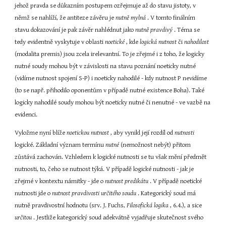
jehož pravda se důkazním postupem ozřejmuje až do stavu jistoty, v 
němž se nahlíží, že antiteze závěru je 
nutně mylná 
. V tomto finálním 
stavu dokazování je pak závěr nahlédnut jako 
nutně pravdivý 
. Téma se 
tedy evidentně vyskytuje v oblasti 
noetické 
, kde 
logická nutnost 
či 
nahodilost 
(modalita premis) jsou zcela irelevantní. To je zřejmé i z toho, že logicky 
nutné soudy mohou být v závislosti na stavu poznání noeticky nutné 
(vidíme nutnost spojení S-P) i noeticky nahodilé - kdy nutnost P nevidíme 
(to se např. přihodilo oponentům v případě nutné existence Boha). Také 
logicky nahodilé soudy mohou být noeticky nutné či nenutné - ve vazbě na 
evidenci.
Vyložme nyní blíže 
noetickou nutnost 
, aby vynikl její rozdíl od 
nutnosti 
logické. Základní význam termínu 
nutné 
(nemožnost nebýt) přitom 
zůstává zachován. Vzhledem k logické nutnosti se tu však mění předmět 
nutnosti, to, čeho se nutnost týká. V případě logické nutnosti - jak je 
zřejmé v kontextu námitky - jde o 
nutnost predikátu 
. V případě noetické 
nutnosti jde o 
nutnost pravdivosti určitého soudu 
. Kategorický soud má 
nutně pravdivostní hodnotu (srv. J. Fuchs, 
Filosofická logika 
, 6.4.), a sice 
určitou 
. Jestliže kategorický soud adekvátně vyjadřuje skutečnost svého 