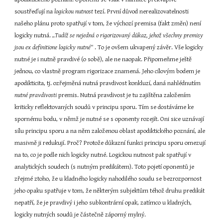
soustřeďují na 
logickou nutnost 
tezí. První důvod nerealizovatelnosti 
našeho plánu proto spatřují v tom, že výchozí premisa (fakt změn) není 
logicky nutná. 
„Tudíž se nejedná o rigorizovaný důkaz, jehož všechny premisy 
jsou ex definitione logicky nutné“ 
. To je ovšem ukvapený závěr. Vše logicky 
nutné je i nutně pravdivé (o sobě), ale ne naopak. Připomeňme ještě 
jednou, co vlastně program rigorizace znamená. Jeho cílovým bodem je 
apodikticita, tj. ozřejměná nutná pravdivost konkluzí, daná nahlédnutím 
nutné pravdivosti 
premis. Nutná pravdivost je tu zajištěna založením 
kriticky reflektovaných soudů v principu sporu. Tím se dostáváme ke 
spornému bodu, v němž je nutné se s oponenty rozejít. Oni sice uznávají 
sílu principu sporu a na něm založenou oblast apodiktického poznání, ale 
masivně ji redukují. Proč? Protože důkazní funkci principu sporu omezují 
na to, co je podle nich logicky nutné. Logickou nutnost pak spatřují v 
analytických soudech (s nutným predikátem). Toto pojetí oponentů je 
zřejmé ztoho, že u kladného logicky nahodilého soudu se bezrozpornost 
jeho opaku spatřuje v tom, že některým subjektům téhož druhu predikát 
nepatří, že je pravdivý i jeho subkontrární opak, zatímco u kladných, 
logicky nutných soudů je částečně záporný mylný.