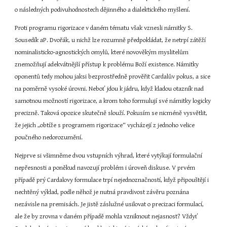
o následných podivuhodnostech dějinného a dialektického myšlení.
Proti programu rigorizace v daném tématu však vznesli námitky S. 
Sousedík aP. Dvořák, u nichž lze rozumně předpokládat, že netrpí zátěží 
nominalisticko-agnostických omylů, které novověkým myslitelům 
znemožňují adekvátnější přístup k problému Boží existence. Námitky 
oponentů tedy mohou jaksi bezprostředně prověřit Cardalův pokus, a sice 
na poměrně vysoké úrovni. Neboť jdou k jádru, když kladou otazník nad 
samotnou možností rigorizace, a krom toho formulují své námitky logicky 
precizně. Taková opozice skutečně slouží. Pokusím se nicméně vysvětlit, 
že jejich „obtíže s programem rigorizace“ vycházejí z jednoho velice 
poučného nedorozumění.
Nejprve si všimněme dvou vstupních výhrad, které vytýkají formulační 
nepřesnosti a poněkud navozují problém i úroveň diskuse. V prvém 
případě prý Cardalovy formulace trpí nejednoznačností, když připouštějí i 
nechtěný výklad, podle něhož je nutná pravdivost závěru poznána 
nezávisle na premisách. Je jistě záslužné usilovat o precizaci formulací, 
ale že by zrovna v daném případě mohla vzniknout nejasnost? Vždyť 