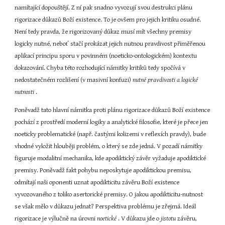
namítající dopouštějí. Z ní pak snadno vyvozují svou destrukci plánu 
rigorizace důkazů Boží existence. To je ovšem pro jejich kritiku osudné. 
Není tedy pravda, že rigorizovaný důkaz musí mít všechny premisy 
logicky nutné, neboť stačí prokázat jejich nutnou pravdivost přiměřenou 
aplikací principu sporu v povinném (noeticko-ontologickém) kontextu 
dokazování. Chyba této rozhodující námitky kritiků tedy spočívá v 
nedostatečném rozlišení (v masivní konfuzi) 
nutné pravdivosti a logické 
nutnosti 
.
Poněvadž tato hlavní námitka proti plánu rigorizace důkazů Boží existence 
pochází z prostředí moderní logiky a analytické filosofie, které je přece jen 
noeticky problematické (např. častými kolizemi v reflexích pravdy), bude 
vhodné vyložit hlouběji problém, o který se zde jedná. V pozadí námitky 
figuruje modalitní mechanika, kde apodiktický závěr vyžaduje apodiktické 
premisy. Poněvadž fakt pohybu neposkytuje apodiktickou premisu, 
odmítají naši oponenti uznat apodikticitu závěru Boží existence 
vyvozovaného z toliko asertorické premisy. O jakou apodikticitu-nutnost 
se však mělo v důkazu jednat? Perspektiva problému je zřejmá. Ideál 
rigorizace je výlučně na úrovni 
noetické 
. V důkazu jde o 
jistotu 
závěru, 