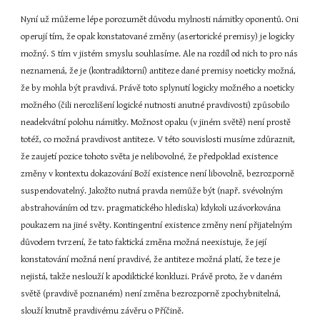
Nyní už můžeme lépe porozumět důvodu mylnosti námitky oponentů. Oni 
operují tím, že opak konstatované změny (asertorické premisy) je logicky 
možný. S tím v jistém smyslu souhlasíme. Ale na rozdíl od nich to pro nás 
neznamená, že je (kontradiktorní) antiteze dané premisy noeticky možná, 
že by mohla být pravdivá. Právě toto splynutí logicky možného a noeticky 
možného (čili nerozlišení logické nutnosti anutné pravdivosti) způsobilo 
neadekvátní polohu námitky. Možnost opaku (v jiném světě) není prostě 
totéž, co možná pravdivost antiteze. V této souvislosti musíme zdůraznit, 
že zaujetí pozice tohoto světa je nelibovolné, že předpoklad existence 
změny v kontextu dokazování Boží existence není libovolně, bezrozporně 
suspendovatelný. Jakožto nutná pravda nemůže být (např. svévolným 
abstrahováním od tzv. pragmatického hlediska) kdykoli uzávorkována 
poukazem na jiné světy. Kontingentní existence změny není přijatelným 
důvodem tvrzení, že tato faktická změna možná neexistuje, že její 
konstatování možná není pravdivé, že antiteze možná platí, že teze je 
nejistá, takže neslouží k apodiktické konkluzi. Právě proto, že v daném 
světě (pravdivě poznaném) není změna bezrozporně zpochybnitelná, 
slouží knutně pravdivému závěru o Příčině.