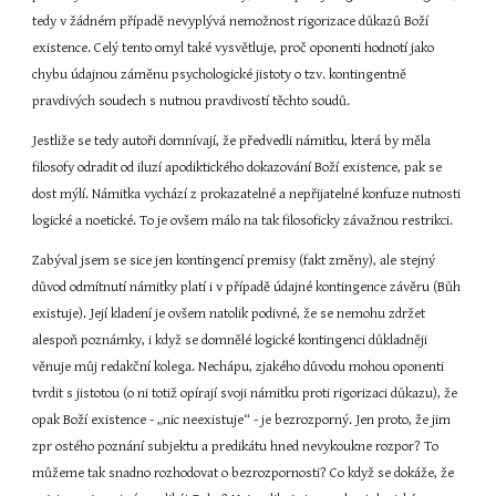
tedy v žádném případě nevyplývá nemožnost rigorizace důkazů Boží 
existence. Celý tento omyl také vysvětluje, proč oponenti hodnotí jako 
chybu údajnou záměnu psychologické jistoty o tzv. kontingentně 
pravdivých soudech s nutnou pravdivostí těchto soudů.
Jestliže se tedy autoři domnívají, že předvedli námitku, která by měla 
filosofy odradit od iluzí apodiktického dokazování Boží existence, pak se 
dost mýlí. Námitka vychází z prokazatelné a nepřijatelné konfuze nutnosti 
logické a noetické. To je ovšem málo na tak filosoficky závažnou restrikci.
Zabýval jsem se sice jen kontingencí premisy (fakt změny), ale stejný 
důvod odmítnutí námitky platí i v případě údajné kontingence závěru (Bůh 
existuje). Její kladení je ovšem natolik podivné, že se nemohu zdržet 
alespoň poznámky, i když se domnělé logické kontingenci důkladněji 
věnuje můj redakční kolega. Nechápu, zjakého důvodu mohou oponenti 
tvrdit s jistotou (o ni totiž opírají svoji námitku proti rigorizaci důkazu), že 
opak Boží existence - „nic neexistuje“ - je bezrozporný. Jen proto, že jim 
zpr ostého poznání subjektu a predikátu hned nevykoukne rozpor? To 
můžeme tak snadno rozhodovat o bezrozpornosti? Co když se dokáže, že 