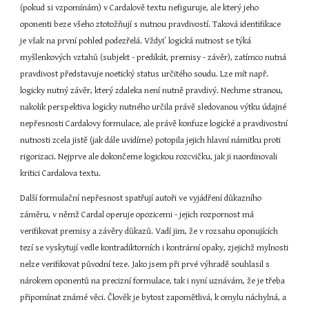
(pokud si vzpomínám) v Cardalově textu nefiguruje, ale který jeho 
oponenti beze všeho ztotožňují s nutnou pravdivostí. Taková identifikace 
je však na první pohled podezřelá. Vždyť logická nutnost se týká 
myšlenkových vztahů (subjekt - predikát, premisy - závěr), zatímco nutná 
pravdivost představuje noetický status určitého soudu. Lze mít např. 
logicky nutný závěr, který zdaleka není nutně pravdivý. Nechme stranou, 
nakolik perspektiva logicky nutného určila právě sledovanou výtku údajné 
nepřesnosti Cardalovy formulace, ale právě konfuze logické a pravdivostní 
nutnosti zcela jistě (jak dále uvidíme) potopila jejich hlavní námitku proti 
rigorizaci. Nejprve ale dokončeme logickou rozcvičku, jak ji naordinovali 
kritici Cardalova textu.
Další formulační nepřesnost spatřují autoři ve vyjádření důkazního 
záměru, v němž Cardal operuje opozicemi - jejich rozpornost má 
verifikovat premisy a závěry důkazů. Vadí jim, že v rozsahu oponujících 
tezí se vyskytují vedle kontradiktorních i kontrární opaky, zjejichž mylnosti 
nelze verifikovat původní teze. Jako jsem při prvé výhradě souhlasil s 
nárokem oponentů na precizní formulace, tak i nyní uznávám, že je třeba 
připomínat známé věci. Člověk je bytost zapomětlivá, k omylu náchylná, a 