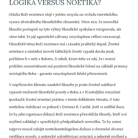
LOGIKA VERSUS NOETIKA?
Otázka Boží existence stojí v jistém smyslu na vrcholu teoretického, 
vysoce abstraktního filosofického zkoumání. Víme sice, že novověká 
filosofie postupně na tyto výšiny filosofické spekulace rezignovala, ale 
víme také, že její agnostické zábrany smysluplnou reflexi nezavazují. 
Filosofické téma Boží existence má i zásadní praktický dopad. Životní 
orientace a následná úroveň faktických životů vypadá docela jinak, 
počítáme-li v nich s Bohem, či nikoli. Krom toho se zdá, že i mezní 
problém nesmrtelnosti má pozitivní filosofické řešení na základě premisy 
existujícího Boha - garanta smysluplnosti lidské přirozenosti.
V nepříznivém klimatu soudobé filosofie je proto životně naléhavé 
vyjasnit možnosti filosofické pravdy o Bohu a v šťastnějším rozuzlení 
iposloužit životní orientaci jistotou v tomto delikátním tématu. O tuto 
noetickou stabilizaci se pokusil v Distanci R. Cardal. Jistě si nedělal iluze, 
že by jeho rigorizace důkazů Boží existence přesvědčila filosofy, kteří své 
myšlení zakládají v specifických předpokladech novověku. To by snimi 
nejprve musel zahájit noetickoontologickou diskusi o chronické absenci 
verifikace pravdy, o notorické subjektivizaci principů a jednotek myšlení a 