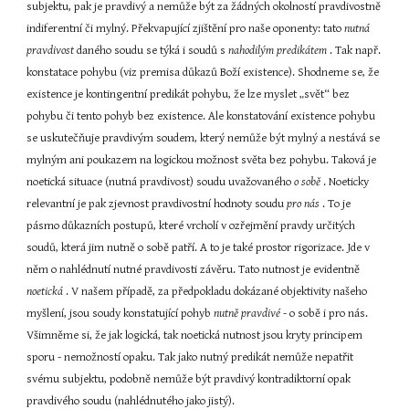
subjektu, pak je pravdivý a nemůže být za žádných okolností pravdivostně 
indiferentní či mylný. Překvapující zjištění pro naše oponenty: tato 
nutná 
pravdivost 
daného soudu se týká i soudů s 
nahodilým predikátem 
. Tak např. 
konstatace pohybu (viz premisa důkazů Boží existence). Shodneme se, že 
existence je kontingentní predikát pohybu, že lze myslet „svět“ bez 
pohybu či tento pohyb bez existence. Ale konstatování existence pohybu 
se uskutečňuje pravdivým soudem, který nemůže být mylný a nestává se 
mylným ani poukazem na logickou možnost světa bez pohybu. Taková je 
noetická situace (nutná pravdivost) soudu uvažovaného 
o sobě 
. Noeticky 
relevantní je pak zjevnost pravdivostní hodnoty soudu 
pro nás 
. To je 
pásmo důkazních postupů, které vrcholí v ozřejmění pravdy určitých 
soudů, která jim nutně o sobě patří. A to je také prostor rigorizace. Jde v 
něm o nahlédnutí nutné pravdivosti závěru. Tato nutnost je evidentně 
noetická 
. V našem případě, za předpokladu dokázané objektivity našeho 
myšlení, jsou soudy konstatující pohyb 
nutně pravdivé 
- o sobě i pro nás. 
Všimněme si, že jak logická, tak noetická nutnost jsou kryty principem 
sporu - nemožností opaku. Tak jako nutný predikát nemůže nepatřit 
svému subjektu, podobně nemůže být pravdivý kontradiktorní opak 
pravdivého soudu (nahlédnutého jako jistý).