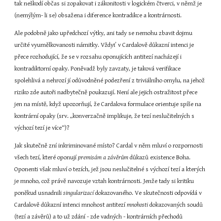
tak neškodí občas si zopakovat i zákonitosti v logickém čtverci, v němž je 
(nemýlým- li se) obsažena i diference kontradikce a kontrárnosti.
Ale podobně jako upředchozí výtky, ani tady se nemohu zbavit dojmu 
určité vyumělkovanosti námitky. Vždyť v Cardalově důkazní intenci je 
přece rozhodující, že se v rozsahu oponujících antitezí nacházejí i 
kontradiktorní opaky. Poněvadž byly zavzaty, je taková verifikace 
spolehlivá a nehrozí jí odůvodněné podezření z triviálního omylu, na jehož 
riziko zde autoři nadbytečně poukazují. Není ale jejich ostražitost přece 
jen na místě, když upozorňují, že Cardalova formulace orientuje spíše na 
kontrární opaky (srv. „konverzačně implikuje, že tezí neslučitelných s 
výchozí tezí je více“)?
Jak skutečně zní inkriminované místo? Cardal v něm mluví o rozpornosti 
všech tezí, které oponují 
premisám a závěrům 
důkazů existence Boha. 
Oponenti však mluví o tezích, jež jsou neslučitelné s výchozí tezí a kterých 
je mnoho, což právě navozuje vztah kontrárnosti. Jenže tady si kritiku 
poněkud usnadnili 
singularizací 
dokazovaného. Ve skutečnosti odpovídá v 
Cardalově důkazní intenci mnohost antitezí 
mnohosti 
dokazovaných soudů 
(tezí a závěrů) a to už zdání - zde vadných - kontrárních přechodů 