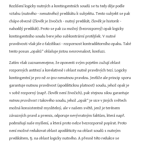
Rozlišení logicky nutných a kontingentních soudů se tu tedy děje podle 
vztahu (nutného - nenutného) predikátu k subjektu. Tento subjekt se pak 
chápe obecně (člověk je živočich - nutný predikát, člověk je historik - 
nahodilý predikát). Proto se pak za možný (bezrozporný) opak logicky 
kontingentního soudu bere jeho subkontrární protějšek. V nutné 
pravdivosti však jde o falzifikaci - rozpornost kontradiktorního opaku. Také 
tento posun „opaků“ ohlašuje jistou nesrovnalost, konfuzi.
Zatím však zaznamenejme, že oponenti svým pojetím zužují oblast 
rozporných antitezí a korelativně i oblast nutně pravdivých tezí. Logicky 
kontingentní je pro ně 
eo ipso 
nenutnou pravdou. Jestliže ale princip sporu 
garantuje nutnou pravdivost (apodiktickou platnost) soudu, jehož opak je 
v sobě rozporný (např. člověk není živočich), pak stejnou silou garantuje 
nutnou pravdivost 
i takového soudu, jehož „opak“ je sice v jiných světech 
možná konsistentně myslitelný, ale v našem světě, jenž je terénem 
závazných pravd a premis, odporuje nevývratným faktům, která např. 
podmiňují naše myšlení, a která proto nelze bezrozporně popírat. Proto 
není možné redukovat oblast apodikticity na oblast soudů s nutným 
predikátem, tj. na oblast logicky nutného. A přesně této redukce se 